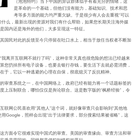
（泡泡特约）
当下中国的异议群体似乎有着充分的情绪，这
是革命的一个基础，但他们没有能力，基础知识、技术和思
考等多方面的能力均严重欠缺。于是很少有人会去重视“可以
些什么，最新出现的资源对我们有什么帮助，如果您长期关注海外媒
是国内还是海外的他们，大多呈现这一特征。
其国民对此的反馈至今只停留在吐口水上，相当于放任当权者不断加
，“我离开互联网不就行了吗”，这种非常天真也很危险的想法已经越来
算您扔掉所有电子设备，也要去银行存钱，要生活下去就必需消费，
在于，它以一种逃避的心理在自保，彻底熄灭了反抗精神。
的审查系统之一，在中国网络上，政府已经有能力将一个话题标签的
度上压制联合
，哪怕仅仅是舆论联合。这是数字版的“枫桥经验”，令
互联网公民喜欢用“其他人”这个词，就好像审查只会影响到“其他地
用Google，照样会出现“出于法律要求，部分搜索结果被省略”，这
这方面令它很难实现中国式的审查。美国的审查缘由、审查方法和审