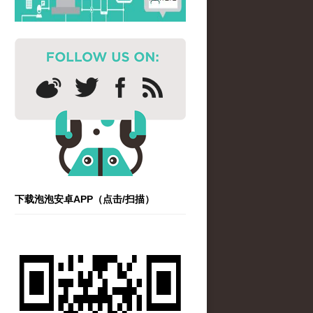
下载泡泡安卓APP（点击/扫描）