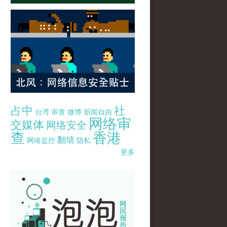
占中
社
台湾
审查
微博
新闻自由
网络审
交媒体
网络安全
查
香港
翻墙
网络监控
隐私
更多
pao-pao-banner-mirror-site-120814.jpg