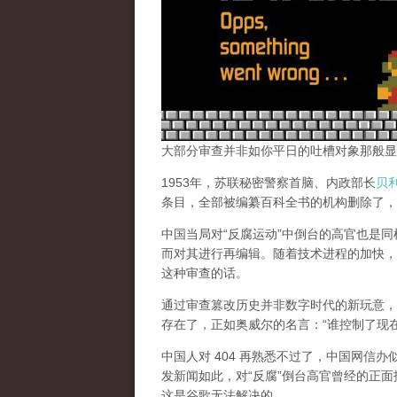
大部分审查并非如你平日的吐槽对象那般显
1953年，苏联秘密警察首脑、内政部长
贝
条目，全部被编纂百科全书的机构删除了，
中国当局对“反腐运动”中倒台的高官也是
而对其进行再编辑。随着技术进程的加快，
这种审查的话。
通过审查篡改历史并非数字时代的新玩意，
存在了，正如奥威尔的名言：“谁控制了现
中国人对 404 再熟悉不过了，中国网信
发新闻如此，对“反腐”倒台高官曾经的正面
这是谷歌无法解决的。