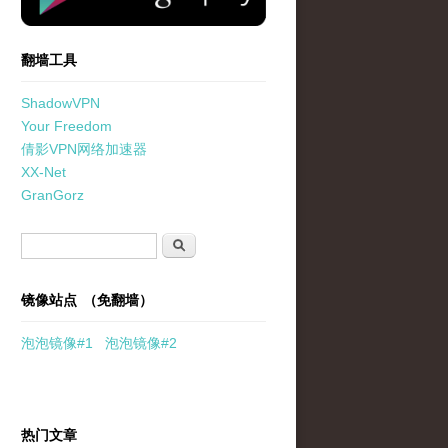
翻墙工具
ShadowVPN
Your Freedom
倩影VPN网络加速器
XX-Net
GranGorz
搜索表单
搜索
镜像站点 （免翻墙）
泡泡
镜像
#1
泡泡
镜像#2
热门文章