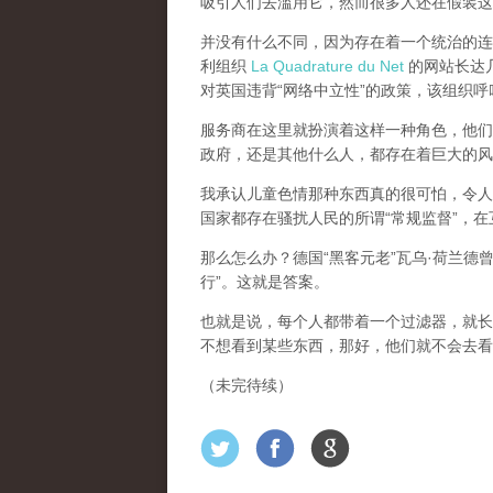
吸引人们去滥用它，然而很多人还在假装这
并没有什么不同，因为存在着一个统治的连续
利组织
La Quadrature du Net
的网站长达几个
对英国违背“网络中立性”的政策，该组织
服务商在这里就扮演着这样一种角色，他们主
政府，还是其他什么人，都存在着巨大的风
我承认儿童色情那种东西真的很可怕，令人
国家都存在骚扰人民的所谓“常规监督”，
那么怎么办？德国“黑客元老”瓦乌·荷兰德
行”。这就是答案。
也就是说，每个人都带着一个过滤器，就长
不想看到某些东西，那好，他们就不会去看
（未完待续）