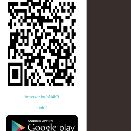
https://tr.im/hN4K9
Link 2
standard-icon-googleplay-app-store.png