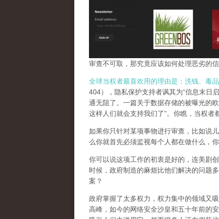
审查不可取，那究竟应该如何处理恶劣的信
全球当权者最喜欢用的理由是：洗钱、毒品
404），隐私保护支持者讽其为“信息末日
通无阻了。一篇关于数据存储的被曝光的欧
这样人们就会支持我们了”。你瞧，当权者
如果你只针对某项事物进行审查，比如说儿
么你就首先必须监视每个人都在做什么，你
你可以说这项工作的初衷是好的，连美剧创
时候，政府制造的麻烦比他们解决的问题多
案？
政府掌握了太多权力，权力集中的领域又吸
高峰，
如今的网络安全沙皇和五十年前的安