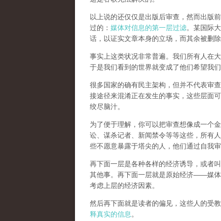
以上说的还仅仅是出版后审查，然而
出版前
过的：
媒体对信息的第一层过滤
。某国际大
话，以证实文章本身的立场，而其余被删除
事实上这类状况非常普遍。我们所有人在大
于是我们看到的世界就变成了他们希望我们
很多国家的确有民主架构，但并不代表审查
接途径来混淆正在发生的事实，这些层面可
绞尽脑汁。
为了便于理解，你可以把审查想像成一个金
讼、谋杀记者、新闻禁令等等这些，所有人
些不愿意暴露于塔尖的人，他们通过自我审
再下面一层是各种各样的经济诱导，或者叫
其他事。再下面一层就是原始经济——媒体
考虑上层的经济因素。
然后再下面就是读者的偏见，这些人的受教
释真实的信息
。