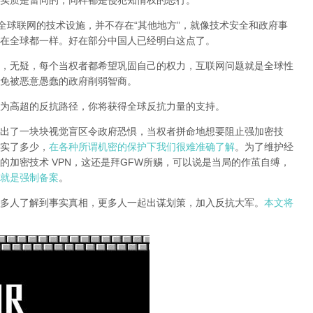
实质是雷同的，同样都是侵犯知情权的恶行。
全球联网的技术设施，并不存在“其他地方”，就像技术安全和政府事
在全球都一样。好在部分中国人已经明白这点了。
，无疑，每个当权者都希望巩固自己的权力，互联网问题就是全球性
免被恶意愚蠢的政府削弱智商
。
为高超的反抗路径，你将获得全球反抗力量的支持。
出了一块块视觉盲区令政府恐惧，当权者拼命地想要阻止强加密技
实了多少，
在各种所谓机密的保护下我们很难准确了解
。为了维护经
的加密技术 VPN，这还是拜GFW所赐，可以说是当局的作茧自缚，
就是强制备案
。
多人了解到事实真相，更多人一起出谋划策，加入反抗大军。
本文将