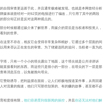
的自我审查更远甚于此，并且通常极难被发现。
也就是本网曾经分析
牌媒体就曾经对一封62页的电报进行了编改，只引用了其中的两段
的部分却正好是反对这两种观点的。
部分时候都通过媒介来了解世界，而媒介的背后是当权者和投资人，
看到的世界。
在这里不存在，相反它会变得非常复杂和精妙，它通过多个层面的间
以用来否认正在发生的审查。为了绕避选民的追问，当权者一直为此
字塔，只有一个小小的塔尖露出了地面，这个塔尖就是公共诽谤诉
能直接看到的东西。而这些只是很小的一部分，在塔尖的下一层是那
查将消息压住，以免被推向塔尖。
它赞助诱导，把利益摆在面前，让人们积极地报道某件事，从而回避
人对流量的痴迷，他们只写那些划算的、有的赚的故事，甚至都不必
育程度很有限，
他们容易受到假新闻的操控
，并且
你还无法对他们解