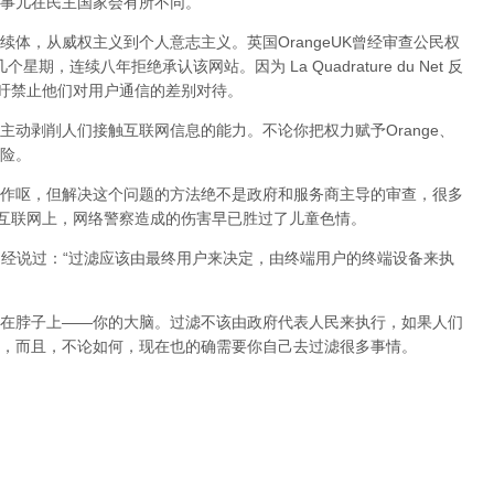
事儿在民主国家会有所不同。
体，从威权主义到个人意志主义。英国OrangeUK曾经审查公民权
星期，连续八年拒绝承认该网站。因为 La Quadrature du Net 反
呼吁禁止他们对用户通信的差别对待。
动剥削人们接触互联网信息的能力。不论你把权力赋予Orange、
险。
作呕，但
解决这个问题的方法绝不是政府和服务商主导的审查，很多
在互联网上，网络警察造成的伤害早已胜过了儿童色情。
曾经说过：“过滤应该由最终用户来决定，由终端用户的终端设备来执
在脖子上——你的大脑。过滤不该由政府代表人民来执行，如果人们
，而且，不论如何，现在也的确需要你自己去过滤很多事情。