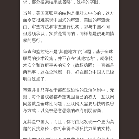
求，部分搜索结果被省略”，这样的字眼。
当然，美国互联网的结构是相对去中心的，这方
面令它很难实现中国式的审查。美国的审查缘
由、审查方法和审查施行机构，都与中国不同，
但必须承认，
实质是雷同的，同样都是侵犯知情
权的恶行。
审查和监控绝不是“其他地方”的问题，基于全球
联网的技术设施，并不存在“其他地方”，就像技
术安全和政府事务的安全（政权稳固）一直都是
两码事，这在全球都一样。好在部分中国人已经
明白这点了。
审查并非只存在于那些压迫性的政治体制中，无
疑，每个当权者都希望巩固自己的权力，互联网
问题就是全球性问题，互联网人需要尽快转换思
考方式，以免被恶意愚蠢的政府削弱智商
。
尤其是中国人，而且，你将由此发现一个更为高
超的反抗路径，你将获得全球反抗力量的支持。