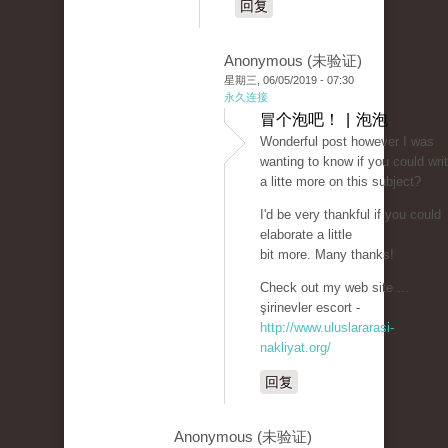
回复
Anonymous (未验证)
星期三, 06/05/2019 - 07:30
永久连接
冒个泡吧！ | 泡泡
Wonderful post however I was
wanting to know if you could wri
a litte more on this subject?
I'd be very thankful if you could
elaborate a little
bit more. Many thanks!
Check out my web site ...
şirinevler escort -
http://www.uluslararasi-
nakliyat.org/
回复
Anonymous (未验证)