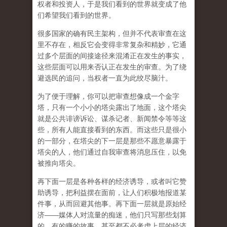
权者和投资人，于是我们看到的世界就变成了他
们希望我们看到的世界。
很多国家的确有民主架构，但并不代表审查在这
里不存在，相反它会变得非常复杂和精妙，它通
过多个层面的间接途径来混淆正在发生的事实，
这些层面可以用来否认正在发生的审查。为了绕
避选民的追问，当权者一直为此绞尽脑汁。
为了便于理解，你可以把审查想像成一个金字
塔，只有一个小小的塔尖露出了地面，这个塔尖
就是公共诽谤诉讼、谋杀记者、新闻禁令等等这
些，所有人能直接看到的东西。而这些只是很小
的一部分，在塔尖的下一层是那些不愿意暴露于
塔尖的人，他们通过自我审查将消息压住，以免
被推向塔尖。
再下面一层是各种各样的经济诱导，或者叫它赞
助诱导，把利益摆在面前，让人们积极地报道某
件事，从而回避其他事。再下面一层就是原始经
济——媒体人对流量的痴迷，他们只写那些划算
的、有的赚的故事，甚至都不必考虑上层的经济