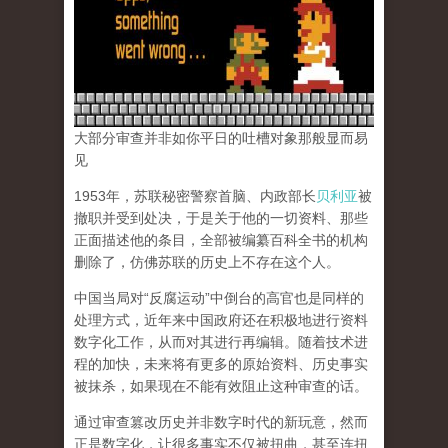
大部分审查并非如你平日的吐槽对象那般显而易
见
1953年，苏联秘密警察首脑、内政部长
贝利亚
被
撤职并受到处决，于是关于他的一切资料、那些
正面描述他的条目，全部被编纂百科全书的机构
删除了，仿佛苏联的历史上不存在这个人。
中国当局对“反腐运动”中倒台的高官也是同样的
处理方式，近年来中国政府还在积极地进行资料
数字化工作，从而对其进行再编辑。随着技术进
程的加快，未来将有更多的原始资料、历史事实
被抹杀，如果现在不能有效阻止这种审查的话。
通过审查篡改历史并非数字时代的新玩意，然而
正是数字化，让很多事实不仅被扭曲，甚至连扭