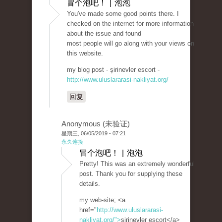
冒个泡吧！ | 泡泡
You've made some good points there. I
checked on the internet for more information
about the issue and found
most people will go along with your views on
this website.
my blog post - şirinevler escort -
http://www.uluslararasi-nakliyat.org/
回复
Anonymous (未验证)
星期三, 06/05/2019 - 07:21
永久连接
冒个泡吧！ | 泡泡
Pretty! This was an extremely wonderful
post. Thank you for supplying these
details.
my web-site; <a
href="
http://www.uluslararasi-
nakliyat.org/">
şirinevler escort</a>