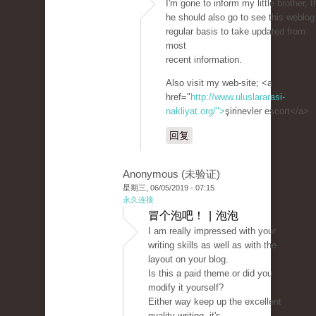
I'm gone to inform my little brother, t
he should also go to see this weblog
regular basis to take updated from
most
recent information.
Also visit my web-site; <a
href="
http://www.uluslararasi-
nakliyat.org/">
şirinevler escort</a>
回复
Anonymous (未验证)
星期三, 06/05/2019 - 07:15
永久连接
冒个泡吧！ | 泡泡
I am really impressed with your
writing skills as well as with the
layout on your blog.
Is this a paid theme or did you
modify it yourself?
Either way keep up the excellent
quality writing, it's