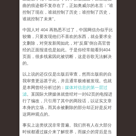
曲的痕迹都不复存在了，正如奥威尔的名言：“谁
控制了现在，谁就控制了历史；谁控制了历史，
谁就控制了未来”。
中国人对 404 再熟悉不过了，中国网信办似乎比
较懒，只要发现他们不喜欢的东西，就会要求全
文删除，对突发新闻如此，对“反腐”倒台高官曾
经的正面报道也是如此。于是你经常能看到404
页面，
很多线索因此被切断，这是谷歌无法解决
的。
以上说的还仅仅是出版后审查，然而
出版前的自
我审查更远甚于此，并且通常极难被发现。
也就
是本网曾经分析过的：
媒体对信息的第一层过
滤
。某国际大牌媒体就曾经对一封62页的电报进
行了编改，只引用了其中的两段话，以证实文章
本身的立场，而其余被删除的部分却正好是反对
这两种观点的。
事实上这类状况非常普遍。我们所有人在大部分
时候都通过媒介来了解世界，而媒介的背后是当