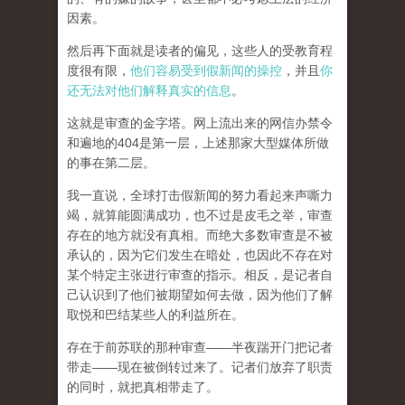
因素。
然后再下面就是读者的偏见，这些人的受教育程
度很有限，
他们容易受到假新闻的操控
，并且
你
还无法对他们解释真实的信息
。
这就是审查的金字塔。网上流出来的网信办禁令
和遍地的404是第一层，上述那家大型媒体所做
的事在第二层。
我一直说，全球打击假新闻的努力看起来声嘶力
竭，就算能圆满成功，也不过是皮毛之举，审查
存在的地方就没有真相。而
绝大多数审查是不被
承认的，因为它们发生在暗处，也因此不存在对
某个特定主张进行审查的指示。相反，是记者自
己认识到了他们被期望如何去做，因为他们了解
取悦和巴结某些人的利益所在。
存在于前苏联的那种审查——半夜踹开门把记者
带走——现在被倒转过来了。记者们放弃了职责
的同时，就把真相带走了。