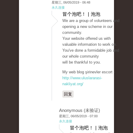
星期三, 06/05/2019 - 06:48
永久连接
冒个泡吧！ | 泡泡
We are a group of volunteers and
opening a new scheme in our
community.
Your website offered us with
valuable information to work on.
You've done a formidable job and
our whole community
will be thankful to you.
My web blog şirinevler escort -
http://www.uluslararasi-
nakliyat.org/
回复
Anonymous (未验证)
星期三, 06/05/2019 - 07:00
永久连接
冒个泡吧！ | 泡泡