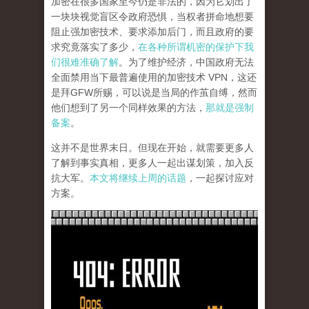
加密在很多国家至今仍是非法的，因为它划出了
一块块视觉盲区令政府恐惧，当权者拼命地想要
阻止强加密技术、要求添加后门，而且政府的要
求究竟落实了多少，
在各种所谓机密的保护下我
们很难准确了解
。为了维护经济，中国政府无法
全面禁用当下最普遍使用的加密技术 VPN，这还
是拜GFW所赐，可以说是当局的作茧自缚，然而
他们想到了另一个同样效果的方法，
那就是强制
备案
。
这并不是世界末日。但现在开始，就需要更多人
了解到事实真相，更多人一起出谋划策，加入反
抗大军。
本文将继续上周的话题
，一起探讨应对
方案。