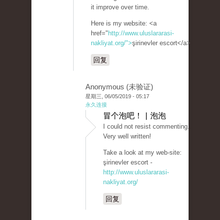
it improve over time.
Here is my website: <a
href="
http://www.uluslararasi-
nakliyat.org/">
şirinevler escort</a>
回复
Anonymous (未验证)
星期三, 06/05/2019 - 05:17
永久连接
冒个泡吧！ | 泡泡
I could not resist commenting.
Very well written!
Take a look at my web-site:
şirinevler escort -
http://www.uluslararasi-
nakliyat.org/
回复