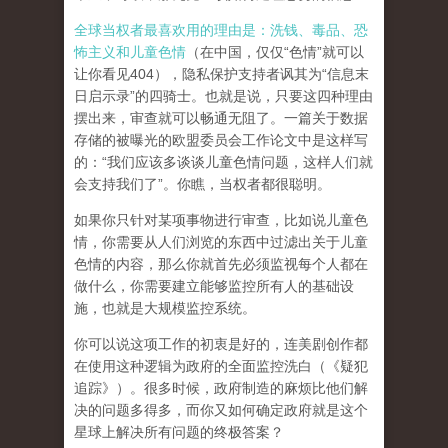
全球当权者最喜欢用的理由是：洗钱、毒品、恐
怖主义和儿童色情
（在中国，仅仅“色情”就可以
让你看见404），隐私保护支持者讽其为“信息末
日启示录”的四骑士。也就是说，只要这四种理由
摆出来，审查就可以畅通无阻了。一篇关于数据
存储的被曝光的欧盟委员会工作论文中是这样写
的：“我们应该多谈谈儿童色情问题，这样人们就
会支持我们了”。你瞧，当权者都很聪明。
如果你只针对某项事物进行审查，比如说儿童色
情，你需要从人们浏览的东西中过滤出关于儿童
色情的内容，那么你就首先必须监视每个人都在
做什么，你需要建立能够监控所有人的基础设
施，也就是大规模监控系统。
你可以说这项工作的初衷是好的，连美剧创作都
在使用这种逻辑为政府的全面监控洗白（《疑犯
追踪》）。
很多时候，政府制造的麻烦比他们解
决的问题多得多，而你又如何确定政府就是这个
星球上解决所有问题的终极答案？