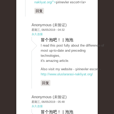
nakliyat.org/">
şirinevler escort</a>
回复
Anonymous (未验证)
星期三, 06/05/2019 - 04:32
永久连接
冒个泡吧！ | 泡泡
I read this post fully about the difference of
most up-to-date and preceding
technologies,
it's amazing article.
Also visit my website - şirinevler escort -
http://www.uluslararasi-nakliyat.org/
回复
Anonymous (未验证)
星期三, 06/05/2019 - 05:48
永久连接
冒个泡吧！ | 泡泡