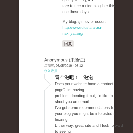
rare to see a nice blog like this
one these days.
My blog: şirinevler escort -
http://www.uluslararasi-
nakliyat.org/
回复
Anonymous (未验证)
星期三, 06/05/2019 - 05:12
永久连接
冒个泡吧！ | 泡泡
Does your website have a contact
page? I'm having
problems locating it but, I'd like to
shoot you an e-mail.
I've got some recommendations for
your blog you might be interested in
hearing.
Either way, great site and I look forward
to seeing