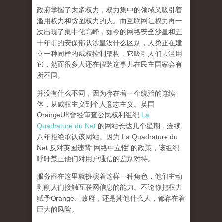
政府掌握了太多权力，权力集中的领域又吸引着
滥用权力和贪图权力的人。而互联网让权力再一
次出现了集中化高峰，
如今的网络安全沙皇和五
十年前的安保部队沙皇没什么区别，人类正在建
立一种同样的威权控制架构，它吸引人们去滥用
它，然而很多人还在假装这事儿在民主国家会有
所不同。
并没有什么不同，因为存在着一个统治的连续
体，从威权主义到个人意志主义。英国
OrangeUK曾经审查公民权利组织
La
Quadrature du Net
的网站长达几个星期，连续
八年拒绝承认该网站。因为 La Quadrature du
Net 反对英国违背“网络中立性”的政策，该组织
呼吁禁止他们对用户通信的差别对待。
服务商在这里就扮演着这样一种角色，他们主动
剥削人们接触互联网信息的能力。不论你把权力
赋予Orange、政府，还是其他什么人，都存在着
巨大的风险。