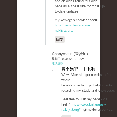
and on web I found this web
page as a finest site for most up-
to-date updates.
my weblog: şirinevler escort -
http://www.uluslararasi-
nakliyat.org/
回复
Anonymous (未验证)
星期三, 06/05/2019 - 06:41
永久连接
冒个泡吧！ | 泡泡
Wow! After all I got a website from
where I
be able to in fact get helpful facts
regarding my study and knowledge.
Feel free to visit my page - <a
href="
http://www.uluslararasi-
nakliyat.org/">
şirinevler escort</a>