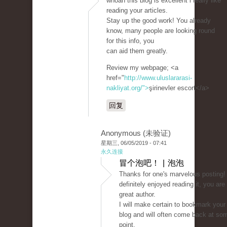
whoah this blog is excellent i really like
reading your articles.
Stay up the good work! You already
know, many people are looking round
for this info, you
can aid them greatly.
Review my webpage; <a
href="
http://www.uluslararasi-
nakliyat.org/">
şirinevler escort</a>
回复
Anonymous (未验证)
星期三, 06/05/2019 - 07:41
永久连接
冒个泡吧！ | 泡泡
Thanks for one's marvelous posting! 
definitely enjoyed reading it, you are
great author.
I will make certain to bookmark your
blog and will often come back at so
point.