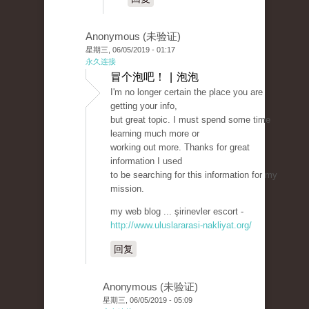
Anonymous (未验证)
星期三, 06/05/2019 - 01:17
永久连接
冒个泡吧！ | 泡泡
I'm no longer certain the place you are
getting your info,
but great topic. I must spend some time
learning much more or
working out more. Thanks for great
information I used
to be searching for this information for my
mission.
my web blog ... şirinevler escort -
http://www.uluslararasi-nakliyat.org/
回复
Anonymous (未验证)
星期三, 06/05/2019 - 05:09