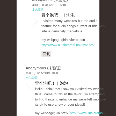
星期三, 06/05/2019 - 06:18
永久连接
冒个泡吧！ | 泡泡
I visited many websites but the audio
feature for audio songs current at this web
site is genuinely marvelous.
my webpage şirinevler escort -
http://www.uluslararasi-nakliyat.org/
回复
Anonymous (未验证)
星期三, 06/05/2019 - 04:06
永久连接
冒个泡吧！ | 泡泡
Hello, i think that i saw you visited my weblog
thus i came to “return the favor”.I'm attempting
to find things to enhance my website!I suppose
its ok to use a few of your ideas!!
my webpage; <a href="
http://www.uluslararasi-