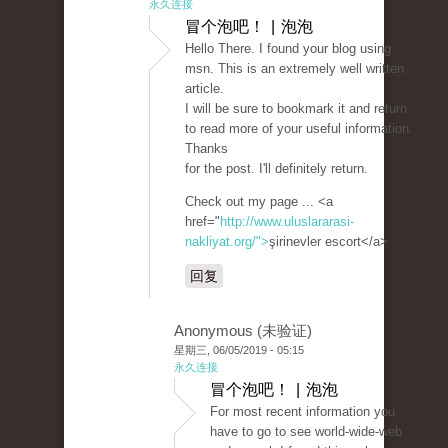
永久连接
冒个泡吧！ | 泡泡
Hello There. I found your blog using
msn. This is an extremely well written
article.
I will be sure to bookmark it and return
to read more of your useful information.
Thanks
for the post. I'll definitely return.
Check out my page ... <a
href="
http://www.uluslararasi-
nakliyat.org/">
şirinevler escort</a>
回复
Anonymous (未验证)
星期三, 06/05/2019 - 05:15
永久连接
冒个泡吧！ | 泡泡
For most recent information you
have to go to see world-wide-web