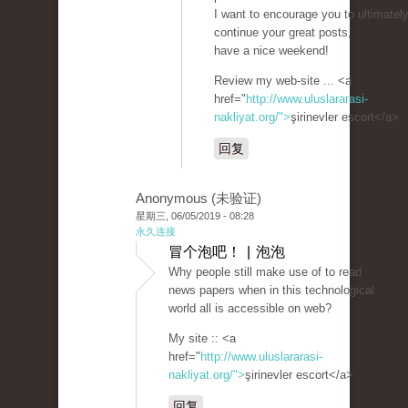
I want to encourage you to ultimatel
continue your great posts,
have a nice weekend!
Review my web-site ... <a
href="
http://www.uluslararasi-
nakliyat.org/">
şirinevler escort</a>
回复
Anonymous (未验证)
星期三, 06/05/2019 - 08:28
永久连接
冒个泡吧！ | 泡泡
Why people still make use of to read
news papers when in this technological
world all is accessible on web?
My site :: <a
href="
http://www.uluslararasi-
nakliyat.org/">
şirinevler escort</a>
回复