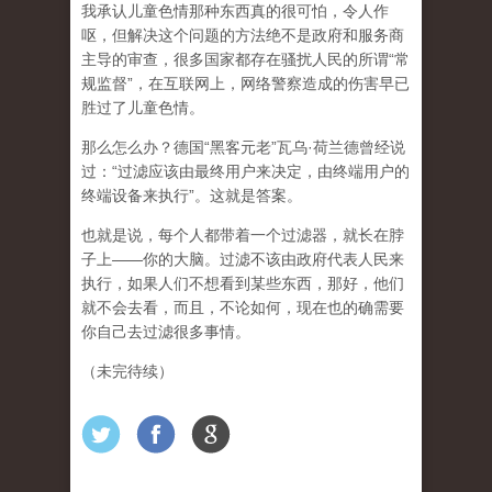
我承认儿童色情那种东西真的很可怕，令人作
呕，但
解决这个问题的方法绝不是政府和服务商
主导的审查，很多国家都存在骚扰人民的所谓“常
规监督”，在互联网上，网络警察造成的伤害早已
胜过了儿童色情。
那么怎么办？德国“黑客元老”瓦乌·荷兰德曾经说
过：“过滤应该由最终用户来决定，由终端用户的
终端设备来执行”。这就是答案。
也就是说，每个人都带着一个过滤器，就长在脖
子上——你的大脑。过滤不该由政府代表人民来
执行，如果人们不想看到某些东西，那好，他们
就不会去看，而且，不论如何，现在也的确需要
你自己去过滤很多事情。
（未完待续）