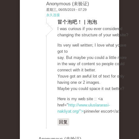
Anonymous (未验证)
星期三, 06/05/2019 - 07:29
永久连接
冒个泡吧！ | 泡泡
I was curious if you ever considered
changing the structure of your website?
Its very well written; I love what youve
got to
say. But maybe you could a little more
in the way of content so people could
connect with it better.
Youve got an awful lot of text for only
having one or 2 images.
Maybe you could space it out better?
Here is my web site :: <a
href="
http://www.uluslararasi-
nakliyat.org/">
şirinevler escort</a>
回复
Anonymous (未验证)