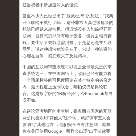
任当权者不断加速深入的侵犯。
甚至不少人已经提出了“躲藏/远离”的想法，“我离
开互联网不就行了吗”，这种非常天真也很危险的
想法已经越来越常见。很遗憾没有人能躲得开互
联网，就算您扔掉所有电子设备，也要去银行存
钱，要生活下去就必需消费，于是您还是在互联
网里。说这种想法危险是在于，它以一种逃避的
心理在自保，彻底熄灭了反抗精神。
中国的互联网审查系统可以说是全球最先进的审
查系统之一，在中国网络上，政府已经有能力将
一个话题标签的可见度固定在某个特定的省份之
内，最大程度上压制联合
，哪怕仅仅是舆论联
合。这是数字版的“枫桥经验”，令Facebook都自
叹不如。
在谈论亚洲地区的审查时，很多西方国家的互联
网公民喜欢用“其他人”这个词，就好像审查只会
影响到“其他地方”，他们完全没有注意到，
就算
你在美国使用Google，照样会出现“出于法律要