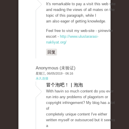
It's remarkable to pay a visit this web site
and reading the views of all mates on the
topic of this paragraph, while I
am also eager of getting knowledge.
Feel free to visit my web-site - şirinevler
escort -
http://www.uluslararasi-
nakliyat.org/
回复
Anonymous (未验证)
星期三, 06/05/2019 - 06:16
永久连接
冒个泡吧！ | 泡泡
With havin so much content do you ever
run into any problems of plagorism or
copyright infringement? My blog has a lot
of
completely unique content I've either
written myself or outsourced but it seems
a