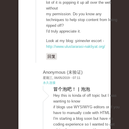
lot of it is popping it up all over the web
without
my permission. Do you know any
techniques to help stop content from being
ripped off?
I'd truly appreciate it.
Look at my blog: şirinevler escort -
http://www.uluslararasi-nakliyat.org/
回复
Anonymous (未验证)
星期三, 06/05/2019 - 07:11
永久连接
冒个泡吧！ | 泡泡
Hey this is kinda of off topic but I was
wanting to know
if blogs use WYSIWYG editors or if you
have to manually code with HTML.
I'm starting a blog soon but have no
coding experience so I wanted to get