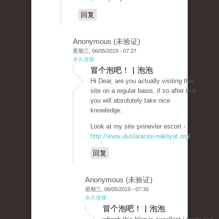
回复
Anonymous (未验证)
星期三, 06/05/2019 - 07:27
永久连接
冒个泡吧！ | 泡泡
Hi Dear, are you actually visiting this
site on a regular basis, if so after that
you will absolutely take nice
knowledge.
Look at my site şirinevler escort -
http://www.uluslararasi-nakliyat.org/
回复
Anonymous (未验证)
星期三, 06/05/2019 - 07:30
永久连接
冒个泡吧！ | 泡泡