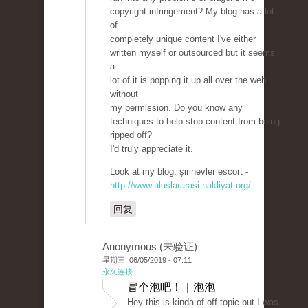
copyright infringement? My blog has a lot
of
completely unique content I've either
written myself or outsourced but it seems
a
lot of it is popping it up all over the web
without
my permission. Do you know any
techniques to help stop content from being
ripped off?
I'd truly appreciate it.
Look at my blog: şirinevler escort -
http://www.uluslararasi-nakliyat.org/
回复
Anonymous (未验证)
星期三, 06/05/2019 - 07:11
永久连接
冒个泡吧！ | 泡泡
Hey this is kinda of off topic but I was