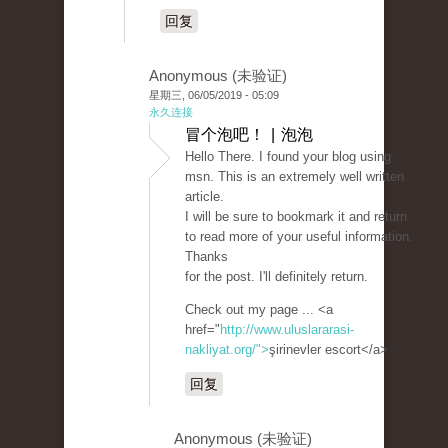
回复
Anonymous (未验证)
星期三, 06/05/2019 - 05:09
永久连接
冒个泡吧！ | 泡泡
Hello There. I found your blog using
msn. This is an extremely well written
article.
I will be sure to bookmark it and return
to read more of your useful information.
Thanks
for the post. I'll definitely return.
Check out my page ... <a
href="
http://www.uluslararasi-
nakliyat.org/">
şirinevler escort</a>
回复
Anonymous (未验证)