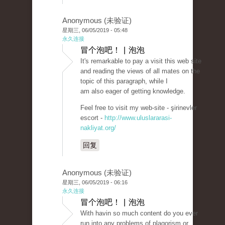
Anonymous (未验证)
星期三, 06/05/2019 - 05:48
永久连接
冒个泡吧！ | 泡泡
It's remarkable to pay a visit this web site
and reading the views of all mates on the
topic of this paragraph, while I
am also eager of getting knowledge.
Feel free to visit my web-site - şirinevler
escort -
http://www.uluslararasi-
nakliyat.org/
回复
Anonymous (未验证)
星期三, 06/05/2019 - 06:16
永久连接
冒个泡吧！ | 泡泡
With havin so much content do you ever
run into any problems of plagorism or