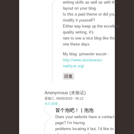
writing skills as well as with the
layout on your blog.
Is this a paid theme or did you
modify it yourself?
Either way keep up the excellent
quality writing, it's
rare to see a nice blog like this
one these days.
My blog: şirinevler escort -
http://www.uluslararasi-
nakliyat.org/
回复
Anonymous (未验证)
星期三, 06/05/2019 - 05:12
永久连接
冒个泡吧！ | 泡泡
Does your website have a contact
page? I'm having
problems locating it but, I'd like to