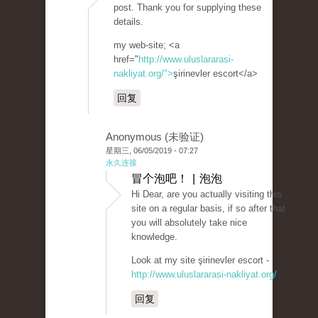
post. Thank you for supplying these
details.
my web-site; <a
href="
http://www.uluslararasi-
nakliyat.org/">
şirinevler escort</a>
回复
Anonymous (未验证)
星期三, 06/05/2019 - 07:27
永久连接
冒个泡吧！ | 泡泡
Hi Dear, are you actually visiting this
site on a regular basis, if so after that
you will absolutely take nice
knowledge.
Look at my site şirinevler escort -
http://www.uluslararasi-nakliyat.org/
回复