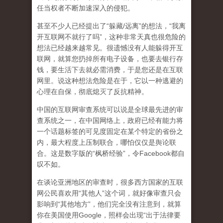
任当权者不断加速深入的侵犯。
甚至不少人已经提出了“躲藏/远离”的想法，“我离
开互联网不就行了吗”，这种非常天真也很危险的
想法已经越来越常见。很遗憾没有人能躲得开互
联网，就算您扔掉所有电子设备，也要去银行存
钱，要生活下去就必需消费，于是您还是在互联
网里。说这种想法危险是在于，它以一种逃避的
心理在自保，彻底熄灭了反抗精神。
中国的互联网审查系统可以说是全球最先进的审
查系统之一，在中国网络上，政府已经有能力将
一个话题标签的可见度固定在某个特定的省份之
内，最大程度上压制联合
，哪怕仅仅是舆论联
合。这是数字版的“枫桥经验”，令Facebook都自
叹不如。
在谈论亚洲地区的审查时，很多西方国家的互联
网公民喜欢用“其他人”这个词，就好像审查只会
影响到“其他地方”，他们完全没有注意到，
就算
你在美国使用Google，照样会出现“出于法律要