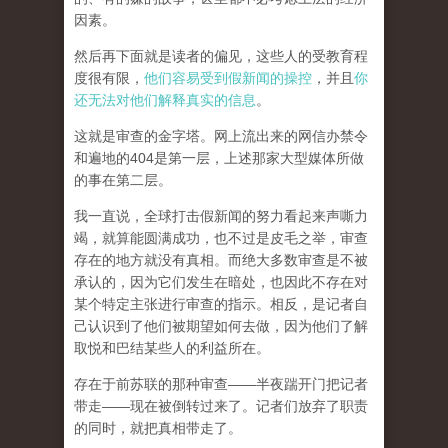
因素。
然后再下面就是读者的偏见，这些人的受教育程
度很有限，
他们容易受到假新闻的操控
，并且
你
还无法对他们解释真实的信息
。
这就是审查的金字塔。网上流出来的网信办禁令
和遍地的404是第一层，上述那家大型媒体所做
的事在第二层。
我一直说，全球打击假新闻的努力看起来声嘶力
竭，就算能圆满成功，也不过是皮毛之举，审查
存在的地方就没有真相。而
绝大多数审查是不被
承认的，因为它们发生在暗处，也因此不存在对
某个特定主张进行审查的指示。相反，是记者自
己认识到了他们被期望如何去做，因为他们了解
取悦和巴结某些人的利益所在。
存在于前苏联的那种审查——半夜踹开门把记者
带走——现在被倒转过来了。记者们放弃了职责
的同时，就把真相带走了。