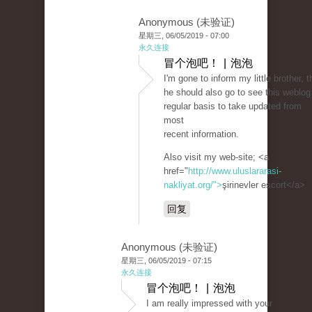
Anonymous (未验证)
星期三, 06/05/2019 - 07:00
永久连接
冒个泡吧！ | 泡泡
I'm gone to inform my little brother, t
he should also go to see this weblog
regular basis to take updated from
most
recent information.
Also visit my web-site; <a
href="
http://www.uluslararasi-
nakliyat.org/">
şirinevler escort</a>
回复
Anonymous (未验证)
星期三, 06/05/2019 - 07:15
永久连接
冒个泡吧！ | 泡泡
I am really impressed with your