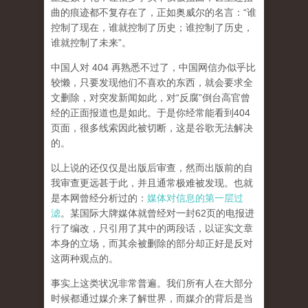
曲的痕迹都不复存在了，正如奥威尔的名言：“谁
控制了现在，谁就控制了历史；谁控制了历史，
谁就控制了未来”。
中国人对 404 再熟悉不过了，中国网信办似乎比
较懒，只要发现他们不喜欢的东西，就会要求全
文删除，对突发新闻如此，对“反腐”倒台高官曾
经的正面报道也是如此。于是你经常能看到404
页面，
很多线索因此被切断，这是谷歌无法解决
的。
以上说的还仅仅是出版后审查，然而
出版前的自
我审查更远甚于此，并且通常极难被发现。
也就
是本网曾经分析过的：
媒体对信息的第一层过
滤
。某国际大牌媒体就曾经对一封62页的电报进
行了编改，只引用了其中的两段话，以证实文章
本身的立场，而其余被删除的部分却正好是反对
这两种观点的。
事实上这类状况非常普遍。我们所有人在大部分
时候都通过媒介来了解世界，而媒介的背后是当