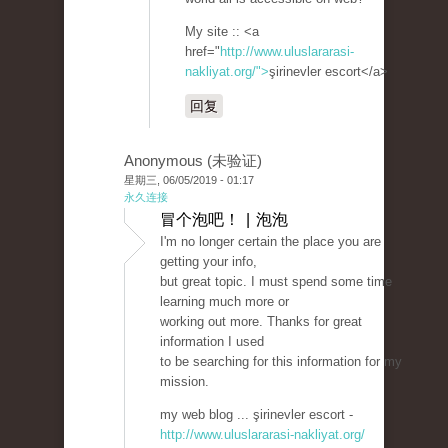
My site :: <a
href="
http://www.uluslararasi-
nakliyat.org/">
şirinevler escort</a>
回复
Anonymous (未验证)
星期三, 06/05/2019 - 01:17
永久连接
冒个泡吧！ | 泡泡
I'm no longer certain the place you are
getting your info,
but great topic. I must spend some time
learning much more or
working out more. Thanks for great
information I used
to be searching for this information for my
mission.
my web blog ... şirinevler escort -
http://www.uluslararasi-nakliyat.org/