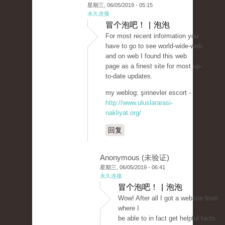
星期三, 06/05/2019 - 05:15
永久连接
冒个泡吧！ | 泡泡
For most recent information you
have to go to see world-wide-web
and on web I found this web
page as a finest site for most up-
to-date updates.
my weblog: şirinevler escort -
http://www.uluslararasi-
nakliyat.org/
回复
Anonymous (未验证)
星期三, 06/05/2019 - 06:41
永久连接
冒个泡吧！ | 泡泡
Wow! After all I got a website from
where I
be able to in fact get helpful facts