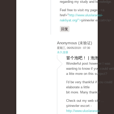
regarding my study and knowledge.
Feel free to visit my page - <a
href="
http://www.uluslararasi-
nakliyat.org/">
şirinevler escort</a>
回复
Anonymous (未验证)
星期三, 06/05/2019 - 07:30
永久连接
冒个泡吧！ | 泡泡
Wonderful post however I was
wanting to know if you could wri
a litte more on this subject?
I'd be very thankful if you could
elaborate a little
bit more. Many thanks!
Check out my web site ...
şirinevler escort -
http://www.uluslararasi-