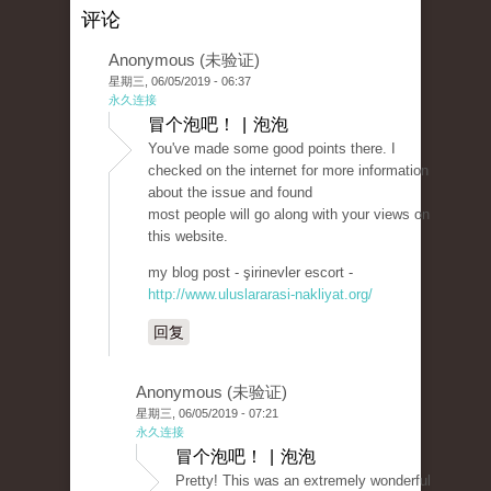
评论
Anonymous (未验证)
星期三, 06/05/2019 - 06:37
永久连接
冒个泡吧！ | 泡泡
You've made some good points there. I
checked on the internet for more information
about the issue and found
most people will go along with your views on
this website.
my blog post - şirinevler escort -
http://www.uluslararasi-nakliyat.org/
回复
Anonymous (未验证)
星期三, 06/05/2019 - 07:21
永久连接
冒个泡吧！ | 泡泡
Pretty! This was an extremely wonderful