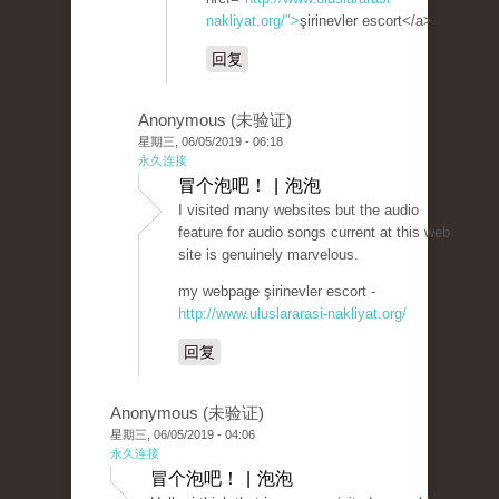
nakliyat.org/">
şirinevler escort</a>
回复
Anonymous (未验证)
星期三, 06/05/2019 - 06:18
永久连接
冒个泡吧！ | 泡泡
I visited many websites but the audio
feature for audio songs current at this web
site is genuinely marvelous.
my webpage şirinevler escort -
http://www.uluslararasi-nakliyat.org/
回复
Anonymous (未验证)
星期三, 06/05/2019 - 04:06
永久连接
冒个泡吧！ | 泡泡