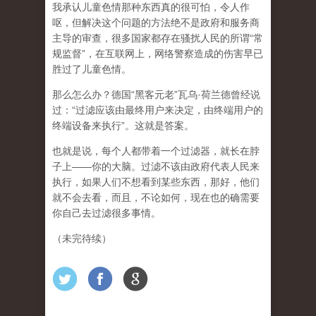
我承认儿童色情那种东西真的很可怕，令人作
呕，但
解决这个问题的方法绝不是政府和服务商
主导的审查，很多国家都存在骚扰人民的所谓“常
规监督”，在互联网上，网络警察造成的伤害早已
胜过了儿童色情。
那么怎么办？德国“黑客元老”瓦乌·荷兰德曾经说
过：“过滤应该由最终用户来决定，由终端用户的
终端设备来执行”。这就是答案。
也就是说，每个人都带着一个过滤器，就长在脖
子上——你的大脑。过滤不该由政府代表人民来
执行，如果人们不想看到某些东西，那好，他们
就不会去看，而且，不论如何，现在也的确需要
你自己去过滤很多事情。
（未完待续）