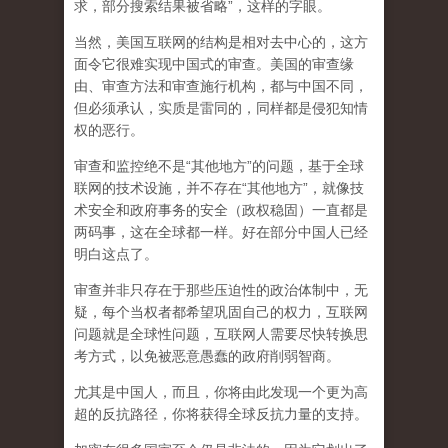
求，部分搜索结果被省略”，这样的字眼。
当然，美国互联网的结构是相对去中心的，这方
面令它很难实现中国式的审查。美国的审查缘
由、审查方法和审查施行机构，都与中国不同，
但必须承认，
实质是雷同的，同样都是侵犯知情
权的恶行。
审查和监控绝不是“其他地方”的问题，基于全球
联网的技术设施，并不存在“其他地方”，就像技
术安全和政府事务的安全（政权稳固）一直都是
两码事，这在全球都一样。好在部分中国人已经
明白这点了。
审查并非只存在于那些压迫性的政治体制中，无
疑，每个当权者都希望巩固自己的权力，互联网
问题就是全球性问题，互联网人需要尽快转换思
考方式，以免被恶意愚蠢的政府削弱智商
。
尤其是中国人，而且，你将由此发现一个更为高
超的反抗路径，你将获得全球反抗力量的支持。