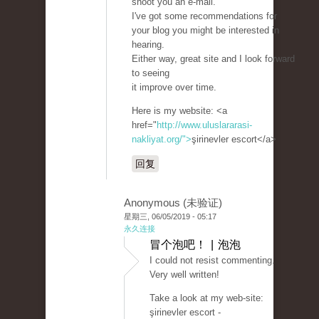
shoot you an e-mail.
I've got some recommendations for
your blog you might be interested in
hearing.
Either way, great site and I look forward
to seeing
it improve over time.
Here is my website: <a
href="
http://www.uluslararasi-
nakliyat.org/">
şirinevler escort</a>
回复
Anonymous (未验证)
星期三, 06/05/2019 - 05:17
永久连接
冒个泡吧！ | 泡泡
I could not resist commenting.
Very well written!
Take a look at my web-site:
şirinevler escort -