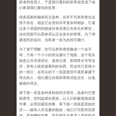
权者和投资人，于是我们看到的世界就变成了他
们希望我们看到的世界。
很多国家的确有民主架构，但并不代表审查在这
里不存在，相反它会变得非常复杂和精妙，它通
过多个层面的间接途径来混淆正在发生的事实，
这些层面可以用来否认正在发生的审查。为了绕
避选民的追问，当权者一直为此绞尽脑汁。
为了便于理解，你可以把审查想像成一个金字
塔，只有一个小小的塔尖露出了地面，这个塔尖
就是公共诽谤诉讼、谋杀记者、新闻禁令等等这
些，所有人能直接看到的东西。而这些只是很小
的一部分，在塔尖的下一层是那些不愿意暴露于
塔尖的人，他们通过自我审查将消息压住，以免
被推向塔尖。
再下面一层是各种各样的经济诱导，或者叫它赞
助诱导，把利益摆在面前，让人们积极地报道某
件事，从而回避其他事。再下面一层就是原始经
济——媒体人对流量的痴迷，他们只写那些划算
的、有的赚的故事，甚至都不必考虑上层的经济