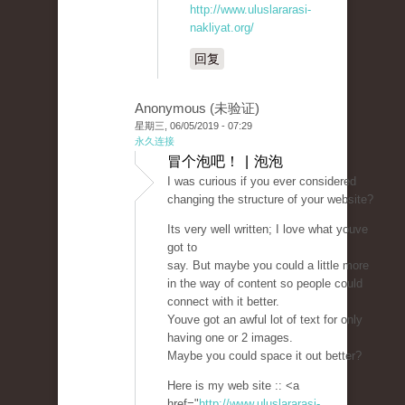
http://www.uluslararasi-
nakliyat.org/
回复
Anonymous (未验证)
星期三, 06/05/2019 - 07:29
永久连接
冒个泡吧！ | 泡泡
I was curious if you ever considered
changing the structure of your website?
Its very well written; I love what youve
got to
say. But maybe you could a little more
in the way of content so people could
connect with it better.
Youve got an awful lot of text for only
having one or 2 images.
Maybe you could space it out better?
Here is my web site :: <a
href="
http://www.uluslararasi-