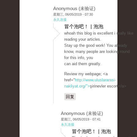
Anonymous (未验证)
星期三, 06/05/2019 - 07:30
永久连接
冒个泡吧！ | 泡泡
whoah this blog is excellent i really like
reading your articles.
Stay up the good work! You already
know, many people are looking round
for this info, you
can aid them greatly.
Review my webpage; <a
href="
http://www.uluslararasi-
nakliyat.org/">
şirinevler escort</a>
回复
Anonymous (未验证)
星期三, 06/05/2019 - 07:41
永久连接
冒个泡吧！ | 泡泡