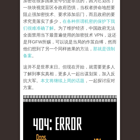
加密在很多国家至今仍是非法的，因为它划出了
一块块视觉盲区令政府恐惧，当权者拼命地想要
阻止强加密技术、要求添加后门，而且政府的要
求究竟落实了多少，
在各种所谓机密的保护下我
们很难准确了解
。为了维护经济，中国政府无法
全面禁用当下最普遍使用的加密技术 VPN，这还
是拜GFW所赐，可以说是当局的作茧自缚，然而
他们想到了另一个同样效果的方法，
那就是强制
备案
。
这并不是世界末日。但现在开始，就需要更多人
了解到事实真相，更多人一起出谋划策，加入反
抗大军。
本文将继续上周的话题
，一起探讨应对
方案。