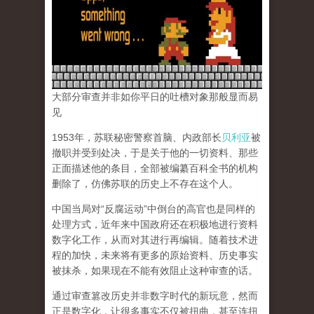
大部分审查并非如你平日的吐槽对象那般显而易
见
1953年，苏联秘密警察首脑、内政部长
贝利亚
被
撤职并受到处决，于是关于他的一切资料、那些
正面描述他的条目，全部被编纂百科全书的机构
删除了，仿佛苏联的历史上不存在这个人。
中国当局对“反腐运动”中倒台的高官也是同样的
处理方式，近年来中国政府还在积极地进行资料
数字化工作，从而对其进行再编辑。随着技术进
程的加快，未来将有更多的原始资料、历史事实
被抹杀，如果现在不能有效阻止这种审查的话。
通过审查篡改历史并非数字时代的新玩意，然而
正是数字化，让很多事实不仅被扭曲，甚至连扭