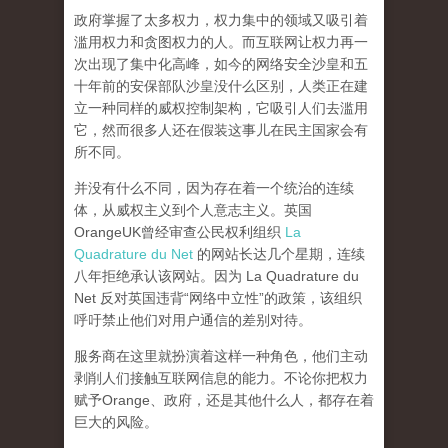
政府掌握了太多权力，权力集中的领域又吸引着
滥用权力和贪图权力的人。而互联网让权力再一
次出现了集中化高峰，
如今的网络安全沙皇和五
十年前的安保部队沙皇没什么区别，人类正在建
立一种同样的威权控制架构，它吸引人们去滥用
它，然而很多人还在假装这事儿在民主国家会有
所不同。
并没有什么不同，因为存在着一个统治的连续
体，从威权主义到个人意志主义。英国
OrangeUK曾经审查公民权利组织
La
Quadrature du Net
的网站长达几个星期，连续
八年拒绝承认该网站。因为 La Quadrature du
Net 反对英国违背“网络中立性”的政策，该组织
呼吁禁止他们对用户通信的差别对待。
服务商在这里就扮演着这样一种角色，他们主动
剥削人们接触互联网信息的能力。不论你把权力
赋予Orange、政府，还是其他什么人，都存在着
巨大的风险。