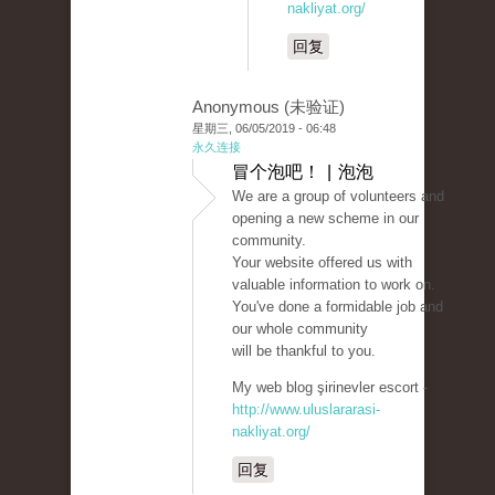
nakliyat.org/
回复
Anonymous (未验证)
星期三, 06/05/2019 - 06:48
永久连接
冒个泡吧！ | 泡泡
We are a group of volunteers and
opening a new scheme in our
community.
Your website offered us with
valuable information to work on.
You've done a formidable job and
our whole community
will be thankful to you.
My web blog şirinevler escort -
http://www.uluslararasi-
nakliyat.org/
回复