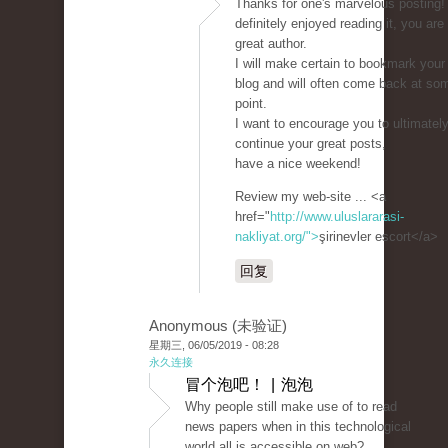
Thanks for one's marvelous posting! 
definitely enjoyed reading it, you are
great author.
I will make certain to bookmark your
blog and will often come back at so
point.
I want to encourage you to ultimatel
continue your great posts,
have a nice weekend!
Review my web-site ... <a
href="
http://www.uluslararasi-
nakliyat.org/">
şirinevler escort</a>
回复
Anonymous (未验证)
星期三, 06/05/2019 - 08:28
永久连接
冒个泡吧！ | 泡泡
Why people still make use of to read
news papers when in this technological
world all is accessible on web?