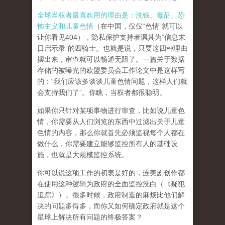
全球当权者最喜欢用的理由是：洗钱、毒品、恐
怖主义和儿童色情
（在中国，仅仅“色情”就可以
让你看见404），隐私保护支持者讽其为“信息末
日启示录”的四骑士。也就是说，只要这四种理由
摆出来，审查就可以畅通无阻了。一篇关于数据
存储的被曝光的欧盟委员会工作论文中是这样写
的：“我们应该多谈谈儿童色情问题，这样人们就
会支持我们了”。你瞧，当权者都很聪明。
如果你只针对某项事物进行审查，比如说儿童色
情，你需要从人们浏览的东西中过滤出关于儿童
色情的内容，那么你就首先必须监视每个人都在
做什么，你需要建立能够监控所有人的基础设
施，也就是大规模监控系统。
你可以说这项工作的初衷是好的，连美剧创作都
在使用这种逻辑为政府的全面监控洗白（《疑犯
追踪》）。
很多时候，政府制造的麻烦比他们解
决的问题多得多，而你又如何确定政府就是这个
星球上解决所有问题的终极答案？