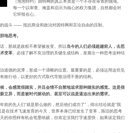
（泡泡特约）
因特网的真正本质是一个不存在审查的领域。
每一个以审查、掩盖和启示为核心的权力集团，自然都会对
它怀恨在心。
的战斗 —— 抵抗商业和政治对因特网和言论自由的压制。
胆地思考。
话，那就是政权不希望被改变。所以
当今的人们必须超越前人，去思
术变革
。必须了解不良治理的关键生成结构，发展出一种思考这种结
治道德的泥潭，形成一个清晰的位置。最重要的是，必须运用这些见
有效行动，以更好的方式取代导致治理不善的结构。
候，会感觉很踏实，并且会情不自禁地追求那种踏实的感觉。这是很
新立异，而是被时代驱动的、甚至可以说是逼迫出来的需求。
年前的先人们“就是那么做的，然后他们成功了”，得出结论就是“我
其是在技术飞速发育的今天，世界本身已经发生了变革，陈旧的思考
天的你照样有机会笔墨纸砚，但肯定没我打字速度快，如果设定我们