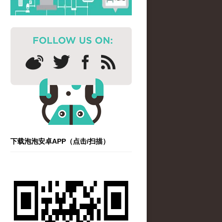
下载泡泡安卓APP（点击/扫描）