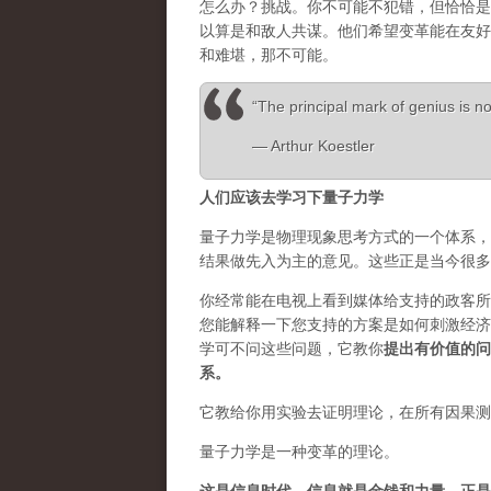
怎么办？挑战。你不可能不犯错，但恰恰是
以算是和敌人共谋。他们希望变革能在友好
和难堪，那不可能。
“The principal mark of genius is not
― Arthur Koestler
人们应该去学习下量子力学
量子力学是物理现象思考方式的一个体系，
结果做先入为主的意见。这些正是当今很多
你经常能在电视上看到媒体给支持的政客所
您能解释一下您支持的方案是如何刺激经济
学可不问这些问题，它教你
提出有价值的问
系。
它教给你用实验去证明理论，在所有因果测
量子力学是一种变革的理论。