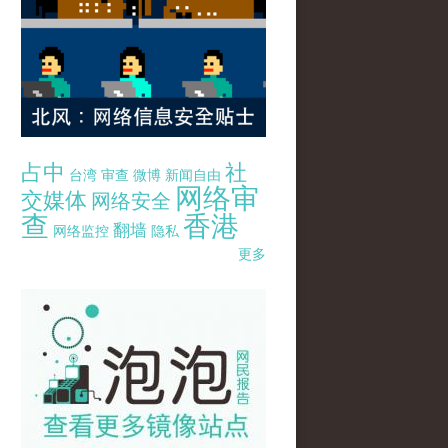
占中
社
台湾
审查
微博
新闻自由
网络审
交媒体
网络安全
查
香港
翻墙
网络监控
隐私
更多
pao-pao-banner-mirror-site-120814.jpg