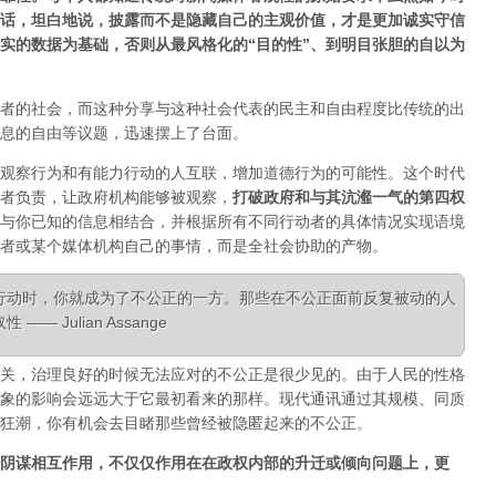
话，坦白地说，披露而不是隐藏自己的主观价值，才是更加诚实守信
实的数据为基础，否则从最风格化的“目的性”、到明目张胆的自以为
者的社会，而这种分享与这种社会代表的民主和自由程度比传统的出
息的自由等议题，迅速摆上了台面。
观察行为和有能力行动的人互联，增加道德行为的可能性。这个时代
者负责，让政府机构能够被观察，
打破政府和与其沆瀣一气的第四权
与你已知的信息相结合，并根据所有不同行动者的具体情况实现语境
者或某个媒体机构自己的事情，而是全社会协助的产物。
行动时，你就成为了不公正的一方。那些在不公正面前反复被动的人
 Julian Assange
关，治理良好的时候无法应对的不公正是很少见的。由于人民的性格
象的影响会远远大于它最初看来的那样。现代通讯通过其规模、同质
狂潮，你有机会去目睹那些曾经被隐匿起来的不公正。
阴谋相互作用，不仅仅作用在在政权内部的升迁或倾向问题上，更