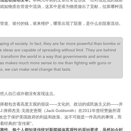
信息在推动变革
。
本网几年前的文章经常会涉及一些对信息流的观察
就如物质在管道中流淌，这其中是谁为物质做出了贡献，估算哪种流
管道、谁付的钱，谁来维护，哪里出现了阻塞，是什么在阻塞流动。
aping of society. In fact, they are far more powerful than bombs or
e ideas are capable of spreading without limit. They are behind
 transform the world in a way that governments and armies
ideas makes much more sense to me than fighting with guns or
deas, we can make real change that lasts.
些人自己或许都没有发现这点。
择都包含着高度主观的假设——文化的、政治的或民族主义的——并
律师杰克·戈德史密斯（Jack Goldsmith）在2011年曾经赞扬所谓
体效忠于保护美国政府的利益和政策。这不可能是一件高尚的事情，而
着经典的“宣传家”。
靠性。每个人都知道传统对新闻媒体客观性的原始要求，虽然如今时