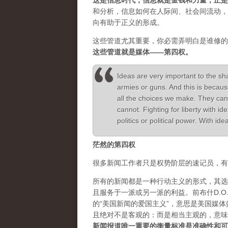
这是信息时代，信息就是金钱和力量，正是
和分析，信息如何在人际间、社会间流动，
向有助于正义的形成。
这些管道尤其重要，你必需弄明白是谁修的
这些管道就是媒体——第四权。
Ideas are very important to the sh
armies or guns. And this is becaus
all the choices we make. They can
cannot. Fighting for liberty with 
politics or political power. With i
茫然的第四权
很多新闻工作者只是权势阶层的速记员，有
所有的新闻都是一种行动主义的形式，其选
且服务于一派或另一派的利益。前布什D.O.J.
的“美国新闻的爱国主义”，意思是美国媒
且绝对不是客观的：而是相当主观的，意味
新闻报道唯一重要的衡量标准是准确性和可