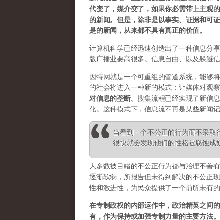
代变了，媒介变了，如果你必需带上主观的
的新闻。但是，除非是以事实、证据和可证
是的新闻，从来都不具有真正的价值。
计算机科学已经迅速创造出了一种信息分享
版广播业要高很多。信息自由、以及躲避信
因特网就是一个可重组的管道系统，能够将
的社会将进入一种新的模式：让媒体对观察
对信息的垄断
。
搜集流程已经实现了新信息
化。这种模式下，信息流不再是某些新闻记
当看到一个不公正的行为而不采取
很快就会发现他们的性格被腐蚀成奴性 ——
大多数被目睹的不公正行为都与治理不善有
逐渐软弱，所报告但未得到解决的不公正现
性和激进性，为民众提供了一个前所未有的
在专制政权的内部运作中，政治精英之间的
有，作为保持或加强专制力量的主要方法。