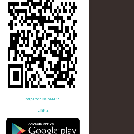
https://tr.im/hN4K9
Link 2
standard-icon-googleplay-app-store.png