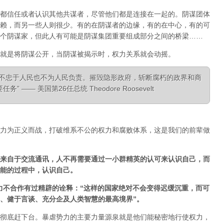
都信任或者认识其他共谋者，尽管他们都是连接在一起的。阴谋团体
赖，而另一些人则很少。有的在阴谋者的边缘，有的在中心，有的可
个阴谋家，但此人有可能是阴谋集团重要组成部分之间的桥梁……
就是将阴谋公开，当阴谋被揭示时，权力关系就会动摇。
，不忠于人民也不为人民负责。摧毁隐形政府，斩断腐朽的政界和商
—— 美国第26任总统 Theodore Roosevelt
力为正义而战，打破维系不公的权力和腐败体系，这是我们的前辈做
来自于交流通讯，人不再需要通过一小群精英的认可来认识自己，而
能的过程中，认识自己。
经对非暴力不合作有过精辟的诠释：“这样的国家绝对不会变得迟缓沉重，而可
、健于言谈、充分企及人类智慧的最高境界”。
彻底赶下台。暴虐势力的主要力量源泉就是他们能秘密地行使权力，