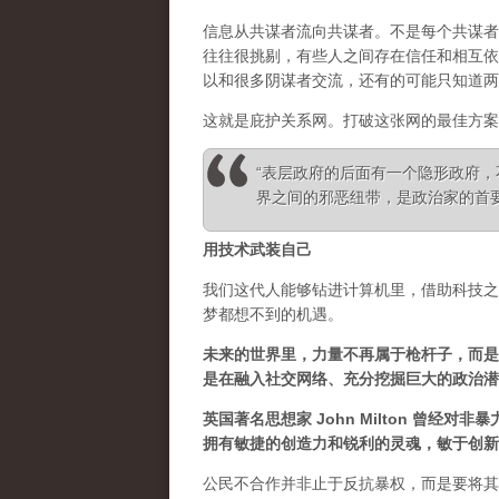
信息从共谋者流向共谋者。不是每个共谋者
往往很挑剔，有些人之间存在信任和相互依
以和很多阴谋者交流，还有的可能只知道两
这就是庇护关系网。打破这张网的最佳方案
“表层政府的后面有一个隐形政府
界之间的邪恶纽带，是政治家的首要任务” 
用技术武装自己
我们这代人能够钻进计算机里，借助科技之
梦都想不到的机遇。
未来的世界里，力量不再属于枪杆子，而是
是在融入社交网络、充分挖掘巨大的政治潜
英国著名思想家 John Milton 曾
拥有敏捷的创造力和锐利的灵魂，敏于创新
公民不合作并非止于反抗暴权，而是要将其