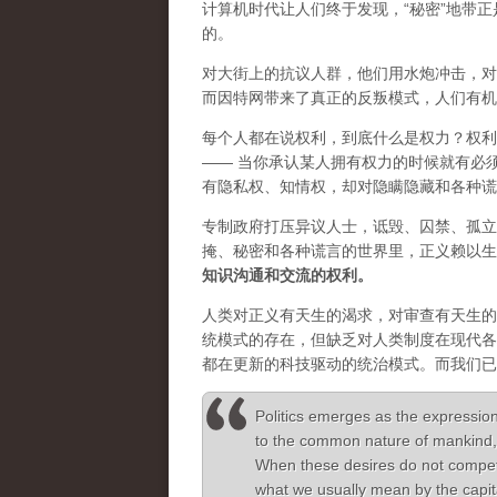
计算机时代让人们终于发现，“秘密”地带
的。
对大街上的抗议人群，他们用水炮冲击，对
而因特网带来了真正的反叛模式，人们有机
每个人都在说权利，到底什么是权力？权利
—— 当你承认某人拥有权力的时候就有必
有隐私权、知情权，却对隐瞒隐藏和各种谎
专制政府打压异议人士，诋毁、囚禁、孤立
掩、秘密和各种谎言的世界里，正义赖以生
知识沟通和交流的权利。
人类对正义有天生的渴求，对审查有天生的
统模式的存在，但缺乏对人类制度在现代各
都在更新的科技驱动的统治模式。而我们已
Politics emerges as the expression
to the common nature of mankind, 
When these desires do not compete t
what we usually mean by the capita