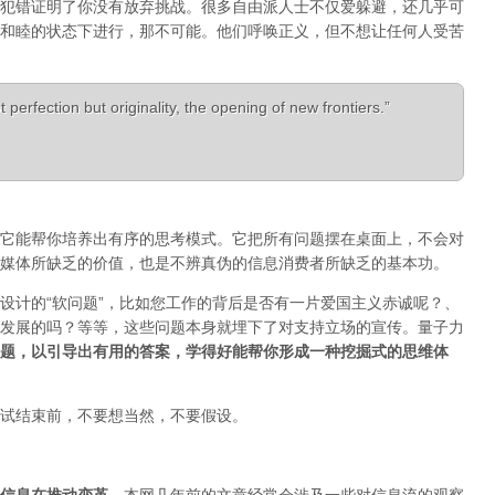
犯错证明了你没有放弃挑战。很多自由派人士不仅爱躲避，还几乎可
和睦的状态下进行，那不可能。他们呼唤正义，但不想让任何人受苦
 perfection but originality, the opening of new frontiers.”
它能帮你培养出有序的思考模式。它把所有问题摆在桌面上，不会对
媒体所缺乏的价值，也是不辨真伪的信息消费者所缺乏的基本功。
设计的“软问题”，比如您工作的背后是否有一片爱国主义赤诚呢？、
发展的吗？等等，这些问题本身就埋下了对支持立场的宣传。量子力
题，以引导出有用的答案，学得好能帮你形成一种挖掘式的思维体
试结束前，不要想当然，不要假设。