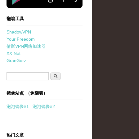
翻墙工具
ShadowVPN
Your Freedom
倩影VPN网络加速器
XX-Net
GranGorz
搜索表单
搜索
镜像站点 （免翻墙）
泡泡
镜像
#1
泡泡
镜像#2
热门文章