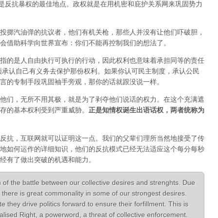
正是反抗暴权的最佳地点。政权就是在用机密和庇护关系网来巩固势力
投掷汽油弹的抗议者，他们有机关枪，那些人并没有让他们吓破胆，
会借助科学向世界宣布：你们不能再控制我们的想法了。
指的是人自由执行可执行的行动，因此权利也意味着承担同等的责任
须承认自己有义务去保护那份权利。如果你认可民主制度，承认公民
言的专制手段巩固袖手旁观，那你的话就跟没说一样。
他们，无所不用其极，就是为了剥夺他们说话的权力。在这个充满遮
存的基本权利受到严重威胁。
正是知情权诞生出语话权，两者统称为
反抗，互联网就可以证明这一点。我们的父辈们理所当然地接受了传
地如何运作的详细知识，他们的反抗模式已经无法适应这个每分每秒
经有了做出突破的机遇和能力。
 of the battle between our collective desires and strenghts. Due
there is great commonality in some of our strongest desires.
hey drive politics forward to ensure their forfillment. This is
lised Right, a powerword, a threat of collective enforcement.