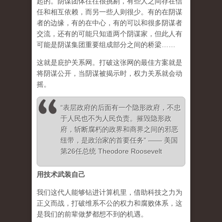
起的。阴谋团体往往很挑剔，有些人之间存在信
任和相互依赖，而另一些人则很少。有的在阴谋
者的边缘，有的在中心，有的可以和很多阴谋者
交流，还有的可能只知道两个阴谋家，但此人有
可能是阴谋集团重要组成部分之间的桥梁……
这就是庇护关系网。打破这张网的最佳方案就是
将阴谋公开，当阴谋被揭示时，权力关系就会动
摇。
“表层政府的后面有一个隐形政府，不忠
于人民也不为人民负责。摧毁隐形政
府，斩断腐朽的政界和商界之间的邪恶
纽带，是政治家的首要任务” —— 美国
第26任总统 Theodore Roosevelt
用技术武装自己
我们这代人能够钻进计算机里，借助科技之力为
正义而战，打破维系不公的权力和腐败体系，这
是我们的前辈做梦都想不到的机遇。