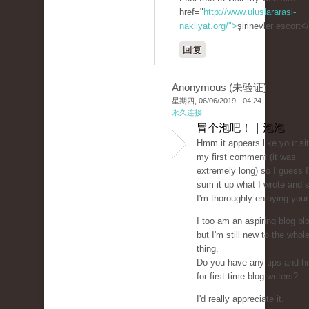
href="
http://www.uluslararasi-
nakliyat.org/">
şirinevler escort<
回复
Anonymous (未验证)
星期四, 06/06/2019 - 04:24
永久连接
冒个泡吧！ | 泡泡
Hmm it appears like your sit
my first comment (it was
extremely long) so I guess I'l
sum it up what I wrote and 
I'm thoroughly enjoying your
I too am an aspiring blog bl
but I'm still new to the whol
thing.
Do you have any tips and hi
for first-time blog writers?
I'd really appreciate it.