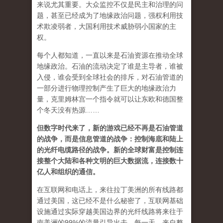
来说尤其重要。大众监控不仅是民主和治理的问
题，甚至已经成为了地缘政治问题，强权利用技
术欺凌弱者，大国利用技术威胁弱小国家的主
权。
每个人都知道，一直以来是石油资源在推动全球
地缘政治。石油的流动决定了谁是主导者，谁被
入侵，谁会受到全球社会的排斥，对石油管道的
一部分进行物理控制产生了巨大的地缘政治力
量，克里姆林宫一个指令就可以让东欧和德国整
个冬天没有热源……
但数字时代来了，新的游戏已经不再是石油管道
的战争，而是信息管道的战争：控制海底和陆上
的光纤电缆路径的战争。新的全球财富是控制连
接整个大陆和各种文明的巨大数据流，连接数十
亿人和组织的通信。
在互联网和电话上，来往拉丁美洲的所有线路都
通过美国，这已经不是什么秘密了，互联网基础
设施通过实际穿越美国边界的光纤线路将来往于
南美洲的99%的流量引导出去。每一天，来自整