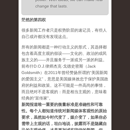
change that lasts.
茫然的第四权
很多新闻工作者只是权势阶层的速记员，有些人
自己或许都没有发现这点。
所有的新闻都是一种行动主义的形式，其选择都
包含着高度主观的假设——文化的、政治的或民
族主义的——并且服务于一派或另一派的利益。
前布什D.O.J.律师杰克·戈德史密斯（Jack
Goldsmith）在2011年曾经赞扬所谓的“美国新闻
的爱国主义”，意思是美国媒体效忠于保护美国政
府的利益和政策。这不可能是一件高尚的事情，
而且绝对不是客观的：而是相当主观的，意味着
经典的“宣传家”。
新闻报道唯一重要的衡量标准是准确性和可靠
性。每个人都知道传统对新闻媒体客观性的原始
要求，虽然如今时代变了，媒介变了，如果你必
需带上主观的话，坦白地说，披露而不是隐藏自