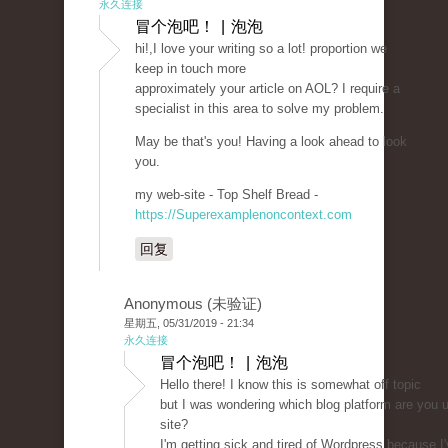
永久连接
冒个泡吧！ | 泡泡
hi!,I love your writing so a lot! proportion we
keep in touch more
approximately your article on AOL? I require a
specialist in this area to solve my problem.
May be that's you! Having a look ahead to look
you.
my web-site - Top Shelf Bread -
https://Superexamplenoncontext.com
回复
Anonymous (未验证)
星期五, 05/31/2019 - 21:34
永久连接
冒个泡吧！ | 泡泡
Hello there! I know this is somewhat off topic
but I was wondering which blog platform are you us
site?
I'm getting sick and tired of Wordpress because I