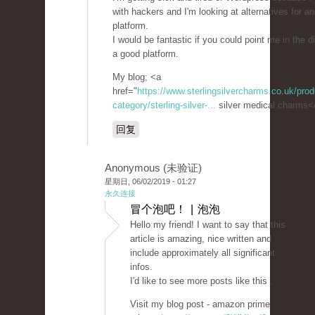
with hackers and I'm looking at alternatives for an
platform.
I would be fantastic if you could point me in the di
a good platform.
My blog; <a
href="
https://www.sterlingsilvercharms.co.uk/prod
category/sterling-silver-...
silver medical charms<
回复
Anonymous (未验证)
星期日, 06/02/2019 - 01:27
永久连接
冒个泡吧！ | 泡泡
Hello my friend! I want to say that this
article is amazing, nice written and
include approximately all significant
infos.
I'd like to see more posts like this .
Visit my blog post - amazon prime