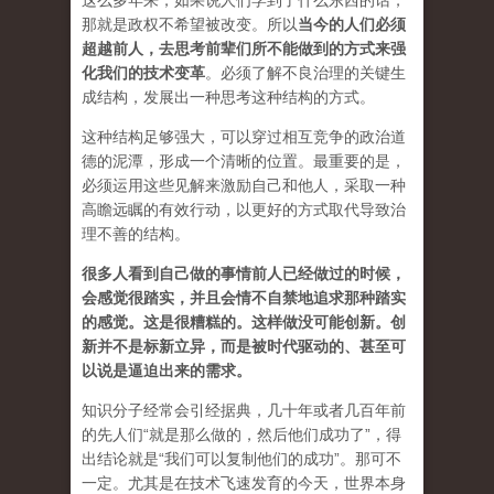
这么多年来，如果说人们学到了什么东西的话，
那就是政权不希望被改变。所以
当今的人们必须
超越前人，去思考前辈们所不能做到的方式来强
化我们的技术变革
。必须了解不良治理的关键生
成结构，发展出一种思考这种结构的方式。
这种结构足够强大，可以穿过相互竞争的政治道
德的泥潭，形成一个清晰的位置。最重要的是，
必须运用这些见解来激励自己和他人，采取一种
高瞻远瞩的有效行动，以更好的方式取代导致治
理不善的结构。
很多人看到自己做的事情前人已经做过的时候，
会感觉很踏实，并且会情不自禁地追求那种踏实
的感觉。这是很糟糕的。这样做没可能创新。创
新并不是标新立异，而是被时代驱动的、甚至可
以说是逼迫出来的需求。
知识分子经常会引经据典，几十年或者几百年前
的先人们“就是那么做的，然后他们成功了”，得
出结论就是“我们可以复制他们的成功”。那可不
一定。尤其是在技术飞速发育的今天，世界本身