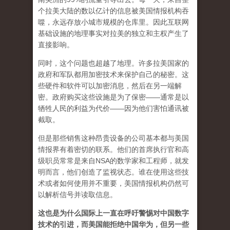
个拉美大陆的数以亿计的信息被美国情报机构吞
噬，永远存放小城市规模的仓库里。因此互联网
基础设施的地理事实对拉美的独立和主权产生了
直接影响。
同时，这个问题也超越了地理。许多拉美国家的
政府和军​​队都用加密技术来保护自己的秘密。这
些硬件和软件可以加密消息，然后在另一端解
密。政府购买这些设施是为了保密——通常是以
牺牲人民的利益为代价——因为他们害怕通讯被
截取。
但是那些销售这种昂贵设备的公司基本都与美国
情报界有着密切的联系。他们的首席执行官和高
级职员常常是来自NSA的数学家和工程师，就发
明而言，他们创造了监视状态。谁在使用这些技
术或者如何使用并不重要，美国情报机构仍然可
以解析信号并读取信息。
这也是为什么国际上一直在呼吁警惕对中国数字
技术的引进，而美国能拒绝中国华为，但另一些