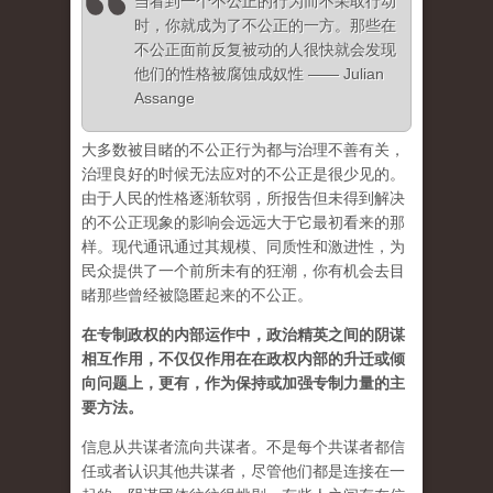
当看到一个不公正的行为而不采取行动
时，你就成为了不公正的一方。那些在
不公正面前反复被动的人很快就会发现
他们的性格被腐蚀成奴性 —— Julian
Assange
大多数被目睹的不公正行为都与治理不善有关，
治理良好的时候无法应对的不公正是很少见的。
由于人民的性格逐渐软弱，所报告但未得到解决
的不公正现象的影响会远远大于它最初看来的那
样。现代通讯通过其规模、同质性和激进性，为
民众提供了一个前所未有的狂潮，你有机会去目
睹那些曾经被隐匿起来的不公正。
在专制政权的内部运作中，政治精英之间的阴谋
相互作用，不仅仅作用在在政权内部的升迁或倾
向问题上，更有，作为保持或加强专制力量的主
要方法。
信息从共谋者流向共谋者。不是每个共谋者都信
任或者认识其他共谋者，尽管他们都是连接在一