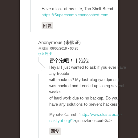
Have a look at my site; Top Shelf Bread -
https://Superexamplenoncontext.com
回复
Anonymous (未验证)
星期三, 06/05/2019 - 03:25
永久连接
冒个泡吧！ | 泡泡
Heya! I just wanted to ask if you ever have
any trouble
with hackers? My last blog (wordpress)
was hacked and I ended up losing several
weeks
of hard work due to no backup. Do you
have any solutions to prevent hackers?
My site <a href="
http://www.uluslararasi-
nakliyat.org/">
şirinevler escort</a>
回复