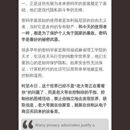
一。正是这些先驱为未来密码学的发展奠定了基
础，他们是现代隐私权斗争的先锋。
密码学最原始的使用者是加利福尼亚的自由主义
者，当时它是各州的专有财产，
和今天的使用者
一样，都是为了保护个人免于国家的暴政。密码
学是最好的秘密武器。
很多早年的密码学家是斯坦福或麻省理工学院的
天才，生活在天马行空的纯数学世界里，他们主
要担心的是如何保护隐私。如果安全性无法保
证，计算机时代的生活可以简简单单地被监视、
控制和滥用。
时至今日，这个世界已经不是“老大哥正在看着
你”的问题了，而是老大哥在控制你的手指、控
制你的思维活动，禁止你独立地去发现世界、获
取信息，老大哥就在你家里，就装在你刚从电子
商店买回来的设备里。
Many privacy advocates justify a