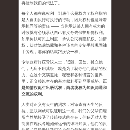
再控制我们的想法了。
每个人都在说权利，到底什么是权力？权利指的
是人自由执行可执行的行动，因此权利也意味着
承担同等的责任 —— 当你承认某人拥有权力的
时候就有必须承认自己有义务去保护那份权利。
如果你认可民主制度，承认公民有隐私权、知情
权，却对隐瞒隐藏和各种谎言的专制手段巩固袖
手旁观，那你的话就跟没说一样。
专制政府打压异议人士，诋毁、囚禁、孤立他
们，无所不用其极，就是为了剥夺他们说话的权
力。在这个充满遮掩、秘密和各种谎言的世界
里，正义赖以生存的基本权利受到严重威胁。
正
是知情权诞生出语话权，两者统称为知识沟通和
交流的权利。
人类对正义有天生的渴求，对审查有天生的反
抗，互联网就可以证明这一点。我们的父辈们理
所当然地接受了传统模式的存在，但缺乏对人类
制度在现代各地如何运作的详细知识，他们的反