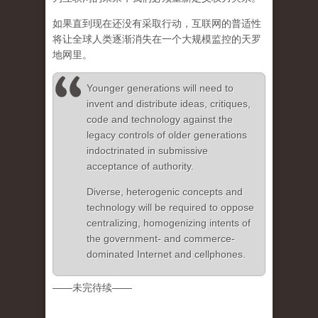
如果直到现在还没有采取行动，互联网的普适性
将让全球人类逐渐消失在一个大规模监控的天罗
地网里。
Younger generations will need to
invent and distribute ideas, critiques,
code and technology against the
legacy controls of older generations
indoctrinated in submissive
acceptance of authority.
Diverse, heterogenic concepts and
technology will be required to oppose
centralizing, homogenizing intents of
the government- and commerce-
dominated Internet and cellphones.
——未完待续——