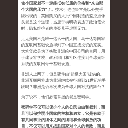
较小国家就不一定能抵御低廉的价格和“来自那
个大国的压力”了
。
技术引进也经常是以外交手
段出现的，英国购买的大批中国制造的监控摄像
头就是这个道理，当唐宁街明确表达了政治需求
时，隐私维护者的质疑几乎虚弱无力。
足见美国不是唯一这么干的大国。乌干达等国家
的互联网基础设施得到了中国直接投资的充实。
大笔贷款是为了换取非洲给中国公司的合同，用
于建设将学校、政府部门和社区连接到全球光纤
系统的互联网骨干基础设施。
非洲人上网了，但是硬件由“超级大国”提供的。
非洲互联网将成为非洲继续被征服到21世纪的手
段吗？非洲是否再次成为全球大国对抗的舞台？
为了说不，他们必需掌握的就是密码学。
密码学不仅可以保护个人的公民自由和权利，而
且可以保护弱小国家的主权和独立，它是有助于
有共同事业的团体之间的团结和全球解放的项
目，不仅可以用来战胜国家对个人的暴政，而且