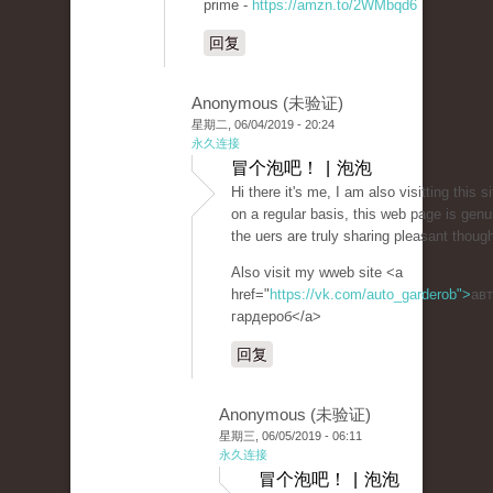
prime -
https://amzn.to/2WMbqd6
回复
Anonymous (未验证)
星期二, 06/04/2019 - 20:24
永久连接
冒个泡吧！ | 泡泡
Hi there it's me, I am also visitting this si
on a regular basis, this web page is genu
the uers are truly sharing pleasant though
Also visit my wweb site <a
href="
https://vk.com/auto_garderob">
ав
гардероб</a>
回复
Anonymous (未验证)
星期三, 06/05/2019 - 06:11
永久连接
冒个泡吧！ | 泡泡