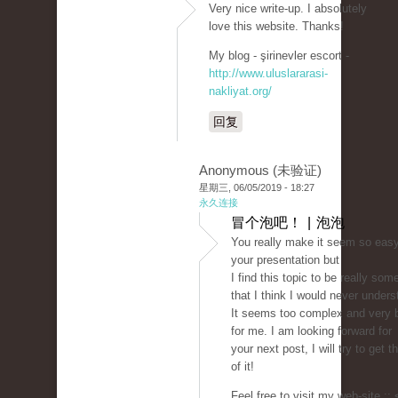
Very nice write-up. I absolutely
love this website. Thanks!
My blog - şirinevler escort -
http://www.uluslararasi-
nakliyat.org/
回复
Anonymous (未验证)
星期三, 06/05/2019 - 18:27
永久连接
冒个泡吧！ | 泡泡
You really make it seem so easy
your presentation but
I find this topic to be really som
that I think I would never unders
It seems too complex and very 
for me. I am looking forward for
your next post, I will try to get 
of it!
Feel free to visit my web-site :: 