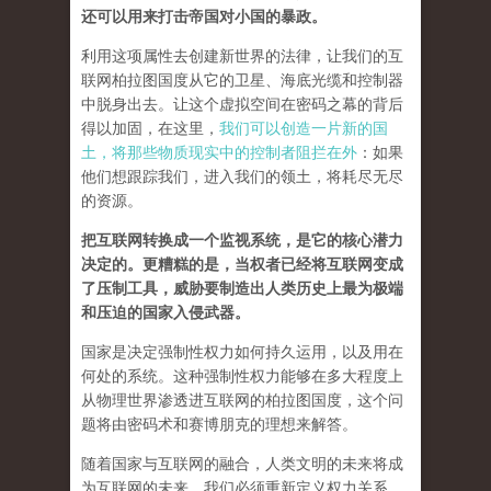
还可以用来打击帝国对小国的暴政。
利用这项属性去创建新世界的法律，让我们的互
联网柏拉图国度从它的卫星、海底光缆和控制器
中脱身出去。让这个虚拟空间在密码之幕的背后
得以加固，在这里，
我们可以创造一片新的国
土，将那些物质现实中的控制者阻拦在外
：如果
他们想跟踪我们，进入我们的领土，将耗尽无尽
的资源。
把互联网转换成一个监视系统，是它的核心潜力
决定的。更糟糕的是，当权者已经将互联网变成
了压制工具，威胁要制造出人类历史上最为极端
和压迫的国家入侵武器。
国家是决定强制性权力如何持久运用，以及用在
何处的系统。这种强制性权力能够在多大程度上
从物理世界渗透进互联网的柏拉图国度，这个问
题将由密码术和赛博朋克的理想来解答。
随着国家与互联网的融合，人类文明的未来将成
为互联网的未来，我们必须重新定义权力关系。