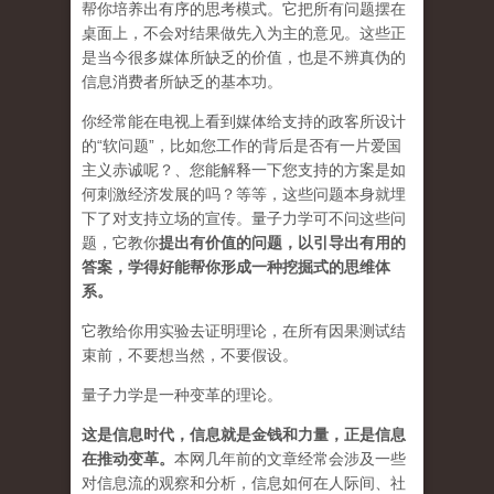
帮你培养出有序的思考模式。它把所有问题摆在
桌面上，不会对结果做先入为主的意见。这些正
是当今很多媒体所缺乏的价值，也是不辨真伪的
信息消费者所缺乏的基本功。
你经常能在电视上看到媒体给支持的政客所设计
的“软问题”，比如您工作的背后是否有一片爱国
主义赤诚呢？、您能解释一下您支持的方案是如
何刺激经济发展的吗？等等，这些问题本身就埋
下了对支持立场的宣传。量子力学可不问这些问
题，它教你
提出有价值的问题，以引导出有用的
答案，学得好能帮你形成一种挖掘式的思维体
系。
它教给你用实验去证明理论，在所有因果测试结
束前，不要想当然，不要假设。
量子力学是一种变革的理论。
这是信息时代，信息就是金钱和力量，正是信息
在推动变革
。
本网几年前的文章经常会涉及一些
对信息流的观察和分析，信息如何在人际间、社