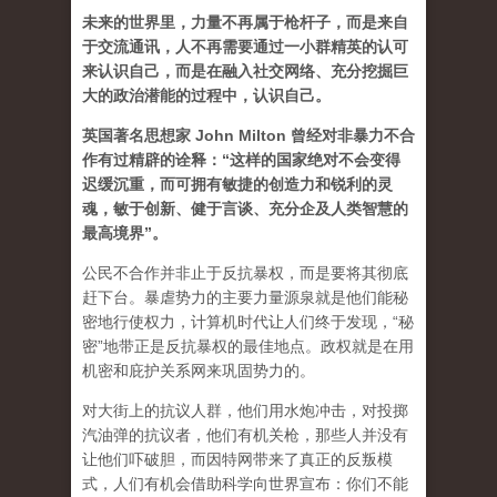
未来的世界里，力量不再属于枪杆子，而是来自
于交流通讯，人不再需要通过一小群精英的认可
来认识自己，而是在融入社交网络、充分挖掘巨
大的政治潜能的过程中，认识自己。
英国著名思想家 John Milton 曾经对非暴力不合
作有过精辟的诠释：“这样的国家绝对不会变得
迟缓沉重，而可拥有敏捷的创造力和锐利的灵
魂，敏于创新、健于言谈、充分企及人类智慧的
最高境界”。
公民不合作并非止于反抗暴权，而是要将其彻底
赶下台。暴虐势力的主要力量源泉就是他们能秘
密地行使权力，计算机时代让人们终于发现，“秘
密”地带正是反抗暴权的最佳地点。政权就是在用
机密和庇护关系网来巩固势力的。
对大街上的抗议人群，他们用水炮冲击，对投掷
汽油弹的抗议者，他们有机关枪，那些人并没有
让他们吓破胆，而因特网带来了真正的反叛模
式，人们有机会借助科学向世界宣布：你们不能