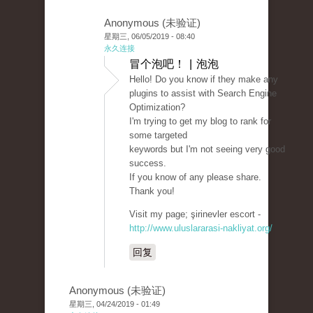
Anonymous (未验证)
星期三, 06/05/2019 - 08:40
永久连接
冒个泡吧！ | 泡泡
Hello! Do you know if they make any
plugins to assist with Search Engine
Optimization?
I'm trying to get my blog to rank for
some targeted
keywords but I'm not seeing very good
success.
If you know of any please share.
Thank you!
Visit my page; şirinevler escort -
http://www.uluslararasi-nakliyat.org/
回复
Anonymous (未验证)
星期三, 04/24/2019 - 01:49