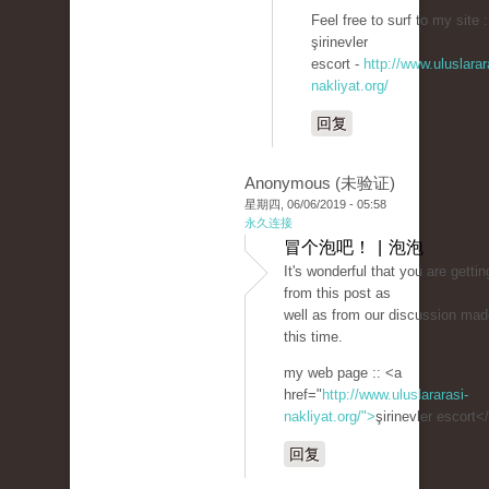
Feel free to surf to my site :
şirinevler
escort -
http://www.uluslarar
nakliyat.org/
回复
Anonymous (未验证)
星期四, 06/06/2019 - 05:58
永久连接
冒个泡吧！ | 泡泡
It's wonderful that you are getti
from this post as
well as from our discussion mad
this time.
my web page :: <a
href="
http://www.uluslararasi-
nakliyat.org/">
şirinevler escort<
回复