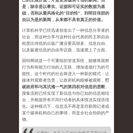
己的主观价值，才是更加诚实守信的新闻。但
是，除非是以事实、证据和可证实的数据为基
础，否则从最风格化的“目的性”、到明目张胆的
自以为是的新闻，从来都不具有真正的价值。
计算机科学已经迅速创造出了一种信息分享者的
社会，而这种分享与这种社会代表的民主和自由
程度比传统的出版广播业要高很多。信息自由、
以及躲避信息的自由等议题，迅速摆上了台面。
因特网就是一个可重组的管道系统，能够将观察
行为和有能力行动的人互联，增加道德行为的可
能性。这个时代的社会将进入一种新的模式：让
媒体对观察者负责，让政府机构能够被观察，
打
破政府和与其沆瀣一气的第四权对信息的垄断
。
搜集流程已经实现了新信息与你已知的信息相结
合，并根据所有不同行动者的具体情况实现语境
化。这种模式下，信息流不再是某些新闻记者或
某个媒体机构自己的事情，而是全社会协助的产
物。