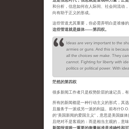
这是信息时代，信息就是金钱和力量，正是
和分析，信息如何在人际间、社会间流动，
向有助于正义的形成。
这些管道尤其重要，你必需弄明白是谁修的
这些管道就是媒体——第四权。
Ideas are very important to the sh
armies or guns. And this is becaus
all the choices we make. They can
cannot. Fighting for liberty with 
politics or political power. With i
茫然的第四权
很多新闻工作者只是权势阶层的速记员，有
所有的新闻都是一种行动主义的形式，其选
且服务于一派或另一派的利益。前布什D.O.J.
的“美国新闻的爱国主义”，意思是美国媒
且绝对不是客观的：而是相当主观的，意味
新闻报道唯一重要的衡量标准是准确性和可