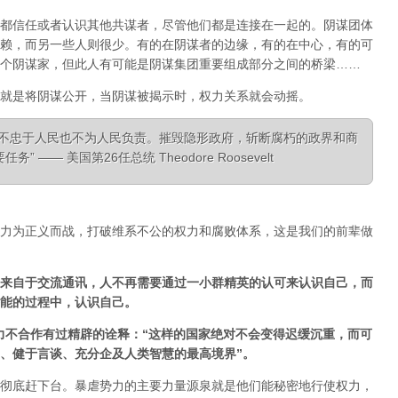
都信任或者认识其他共谋者，尽管他们都是连接在一起的。阴谋团体
赖，而另一些人则很少。有的在阴谋者的边缘，有的在中心，有的可
个阴谋家，但此人有可能是阴谋集团重要组成部分之间的桥梁……
就是将阴谋公开，当阴谋被揭示时，权力关系就会动摇。
，不忠于人民也不为人民负责。摧毁隐形政府，斩断腐朽的政界和商
—— 美国第26任总统 Theodore Roosevelt
力为正义而战，打破维系不公的权力和腐败体系，这是我们的前辈做
来自于交流通讯，人不再需要通过一小群精英的认可来认识自己，而
能的过程中，认识自己。
经对非暴力不合作有过精辟的诠释：“这样的国家绝对不会变得迟缓沉重，而可
、健于言谈、充分企及人类智慧的最高境界”。
彻底赶下台。暴虐势力的主要力量源泉就是他们能秘密地行使权力，