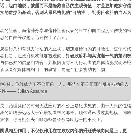
话，坦白地说，披露而不是隐藏自己的主观价值，才是更加诚实守信
实的数据为基础，否则从最风格化的“目的性”、到明目张胆的自以为
者的社会，而这种分享与这种社会代表的民主和自由程度比传统的出
息的自由等议题，迅速摆上了台面。
观察行为和有能力行动的人互联，增加道德行为的可能性。这个时代
者负责，让政府机构能够被观察，
打破政府和与其沆瀣一气的第四权
与你已知的信息相结合，并根据所有不同行动者的具体情况实现语境
者或某个媒体机构自己的事情，而是全社会协助的产物。
行动时，你就成为了不公正的一方。那些在不公正面前反复被动的人
 Julian Assange
关，治理良好的时候无法应对的不公正是很少见的。由于人民的性格
象的影响会远远大于它最初看来的那样。现代通讯通过其规模、同质
狂潮，你有机会去目睹那些曾经被隐匿起来的不公正。
阴谋相互作用，不仅仅作用在在政权内部的升迁或倾向问题上，更