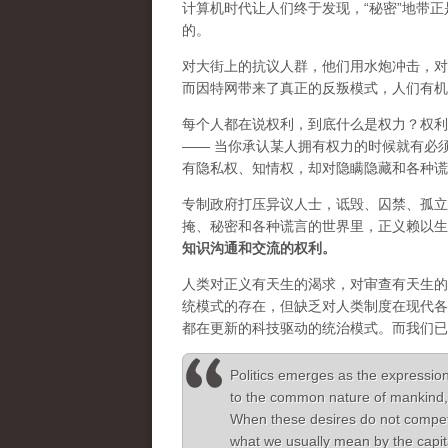
计算机时代让人们终于发现，“秘密”地带
的。
对大街上的抗议人群，他们用水炮冲击，对
而因特网带来了真正的反叛模式，人们有机
每个人都在说权利，到底什么是权力？权利
—— 当你承认某人拥有权力的时候就有必
有隐私权、知情权，却对隐瞒隐藏和各种谎
专制政府打压异议人士，诋毁、囚禁、孤立
掩、秘密和各种谎言的世界里，正义赖以生
知识沟通和交流的权利。
人类对正义有天生的渴求，对审查有天生的
统模式的存在，但缺乏对人类制度在现代各
都在更新的科技驱动的统治模式。而我们已
Politics emerges as the expression
to the common nature of mankind, 
When these desires do not compete t
what we usually mean by the capita