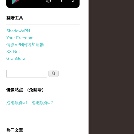
翻墙工具
ShadowVPN
Your Freedom
倩影VPN网络加速器
XX-Net
GranGorz
搜索表单
搜索
镜像站点 （免翻墙）
泡泡
镜像
#1
泡泡
镜像#2
热门文章