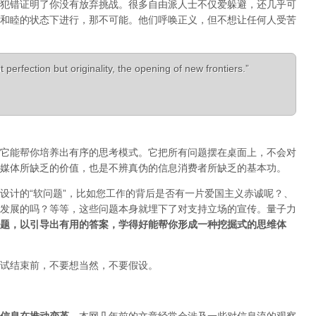
犯错证明了你没有放弃挑战。很多自由派人士不仅爱躲避，还几乎可
和睦的状态下进行，那不可能。他们呼唤正义，但不想让任何人受苦
 perfection but originality, the opening of new frontiers.”
它能帮你培养出有序的思考模式。它把所有问题摆在桌面上，不会对
媒体所缺乏的价值，也是不辨真伪的信息消费者所缺乏的基本功。
设计的“软问题”，比如您工作的背后是否有一片爱国主义赤诚呢？、
发展的吗？等等，这些问题本身就埋下了对支持立场的宣传。量子力
题，以引导出有用的答案，学得好能帮你形成一种挖掘式的思维体
试结束前，不要想当然，不要假设。