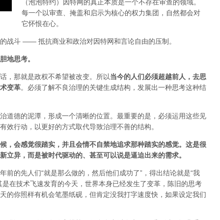
（泡泡特约）
因特网的真正本质是一个不存在审查的领域。
每一个以审查、掩盖和启示为核心的权力集团，自然都会对
它怀恨在心。
的战斗 —— 抵抗商业和政治对因特网和言论自由的压制。
胆地思考。
话，那就是政权不希望被改变。所以
当今的人们必须超越前人，去思
术变革
。必须了解不良治理的关键生成结构，发展出一种思考这种结
治道德的泥潭，形成一个清晰的位置。最重要的是，必须运用这些见
有效行动，以更好的方式取代导致治理不善的结构。
候，会感觉很踏实，并且会情不自禁地追求那种踏实的感觉。这是很
新立异，而是被时代驱动的、甚至可以说是逼迫出来的需求。
年前的先人们“就是那么做的，然后他们成功了”，得出结论就是“我
其是在技术飞速发育的今天，世界本身已经发生了变革，陈旧的思考
天的你照样有机会笔墨纸砚，但肯定没我打字速度快，如果设定我们