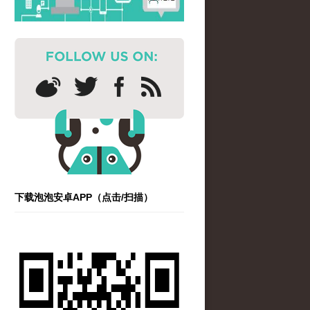
下载泡泡安卓APP（点击/扫描）