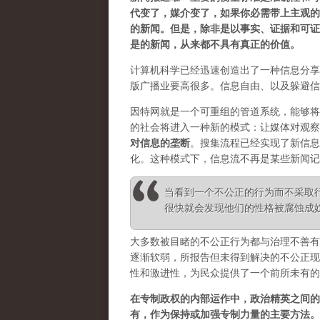
代变了，媒介变了，如果你必需带上主观的
的新闻。但是，除非是以事实、证据和可证
是的新闻，从来都不具有真正的价值。
计算机科学已经迅速创造出了一种信息分享
版广播业要高很多。信息自由、以及躲避信
因特网就是一个可重组的管道系统，能够将
的社会将进入一种新的模式：让媒体对观察
对信息的垄断
。
搜集流程已经实现了新信息
化。这种模式下，信息流不再是某些新闻记
当看到一个不公正的行为而不采取
很快就会发现他们的性格被腐蚀成奴性 ——
大多数被目睹的不公正行为都与治理不善有
逐渐软弱，所报告但未得到解决的不公正现
性和激进性，为民众提供了一个前所未有的
在专制政权的内部运作中，政治精英之间的
有，作为保持或加强专制力量的主要方法。