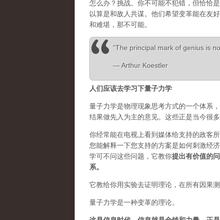
怎么办？挑战。你不可能不犯错，但恰恰是
以算是和敌人共谋。他们希望变革能在友好
和难堪，那不可能。
“The principal mark of genius is not
― Arthur Koestler
人们应该去学习下量子力学
量子力学是物理现象思考方式的一个体系，
结果做先入为主的意见。这些正是当今很多
你经常能在电视上看到媒体给支持的政客所
您能解释一下您支持的方案是如何刺激经济
学可不问这些问题，它教你
提出有价值的问
系。
它教给你用实验去证明理论，在所有因果测
量子力学是一种变革的理论。