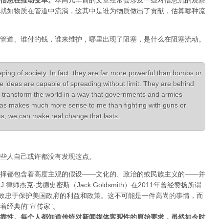
信息在推动变革
。
本网几年前的文章经常会涉及一些对信息流的观察
就如物质在管道中流淌，这其中是谁为物质做出了贡献，估算哪种流
管道、谁付的钱，谁来维护，哪里出现了阻塞，是什么在阻塞流动。
aping of society. In fact, they are far more powerful than bombs or
e ideas are capable of spreading without limit. They are behind
 transform the world in a way that governments and armies
ideas makes much more sense to me than fighting with guns or
deas, we can make real change that lasts.
些人自己或许都没有发现这点。
择都包含着高度主观的假设——文化的、政治的或民族主义的——并
律师杰克·戈德史密斯（Jack Goldsmith）在2011年曾经赞扬所谓
体效忠于保护美国政府的利益和政策。这不可能是一件高尚的事情，而
着经典的“宣传家”。
靠性。每个人都知道传统对新闻媒体客观性的原始要求，虽然如今时