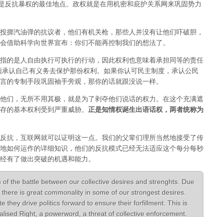
正是反抗暴权的最佳地点。政权就是在用机密和庇护关系网来巩固势力
投掷汽油弹的抗议者，他们有机关枪，那些人并没有让他们吓破胆，
会借助科学向世界宣布：你们不能再控制我们的想法了。
指的是人自由执行可执行的行动，因此权利也意味着承担同等的责任
须承认自己有义务去保护那份权利。如果你认可民主制度，承认公民
言的专制手段巩固袖手旁观，那你的话就跟没说一样。
他们，无所不用其极，就是为了剥夺他们说话的权力。在这个充满遮
存的基本权利受到严重威胁。
正是知情权诞生出语话权，两者统称为
反抗，互联网就可以证明这一点。我们的父辈们理所当然地接受了传
地如何运作的详细知识，他们的反抗模式已经无法适应这个每分每秒
经有了做出突破的机遇和能力。
 of the battle between our collective desires and strenghts. Due
there is great commonality in some of our strongest desires.
hey drive politics forward to ensure their forfillment. This is
lised Right, a powerword, a threat of collective enforcement.