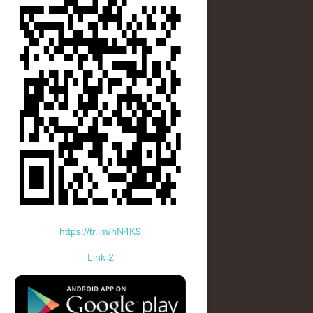
https://tr.im/hN4K9
Link 2
standard-icon-googleplay-app-store.png