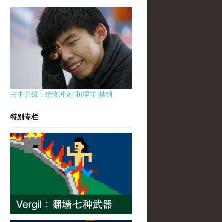
占中升级：绝食冲刺“和理非”禁锢
特别专栏