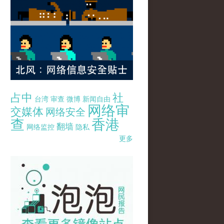
占中
社
台湾
审查
微博
新闻自由
网络审
交媒体
网络安全
查
香港
翻墙
网络监控
隐私
更多
pao-pao-banner-mirror-site-120814.jpg