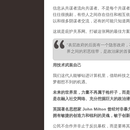
信息从共谋者流向共谋者。不是每个共谋者
往往很挑剔，有些人之间存在信任和相互依
以和很多阴谋者交流，还有的可能只知道两
这就是庇护关系网。打破这张网的最佳方案
“表层政府的后面有一个隐形政府
界之间的邪恶纽带，是政治家的首要任务” 
用技术武装自己
我们这代人能够钻进计算机里，借助科技之
梦都想不到的机遇。
未来的世界里，力量不再属于枪杆子，而是
是在融入社交网络、充分挖掘巨大的政治潜
英国著名思想家 John Milton 曾
拥有敏捷的创造力和锐利的灵魂，敏于创新
公民不合作并非止于反抗暴权，而是要将其