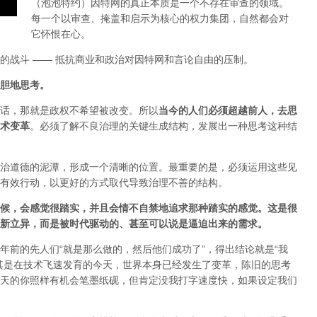
（泡泡特约）
因特网的真正本质是一个不存在审查的领域。
每一个以审查、掩盖和启示为核心的权力集团，自然都会对
它怀恨在心。
的战斗 —— 抵抗商业和政治对因特网和言论自由的压制。
胆地思考。
话，那就是政权不希望被改变。所以
当今的人们必须超越前人，去思
术变革
。必须了解不良治理的关键生成结构，发展出一种思考这种结
治道德的泥潭，形成一个清晰的位置。最重要的是，必须运用这些见
有效行动，以更好的方式取代导致治理不善的结构。
候，会感觉很踏实，并且会情不自禁地追求那种踏实的感觉。这是很
新立异，而是被时代驱动的、甚至可以说是逼迫出来的需求。
年前的先人们“就是那么做的，然后他们成功了”，得出结论就是“我
其是在技术飞速发育的今天，世界本身已经发生了变革，陈旧的思考
天的你照样有机会笔墨纸砚，但肯定没我打字速度快，如果设定我们