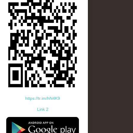
https://tr.im/hN4K9
Link 2
standard-icon-googleplay-app-store.png