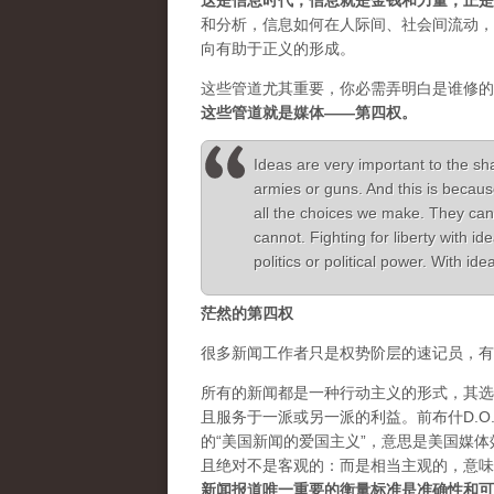
这是信息时代，信息就是金钱和力量，正是
和分析，信息如何在人际间、社会间流动，
向有助于正义的形成。
这些管道尤其重要，你必需弄明白是谁修的
这些管道就是媒体——第四权。
Ideas are very important to the sh
armies or guns. And this is becaus
all the choices we make. They can
cannot. Fighting for liberty with 
politics or political power. With i
茫然的第四权
很多新闻工作者只是权势阶层的速记员，有
所有的新闻都是一种行动主义的形式，其选
且服务于一派或另一派的利益。前布什D.O.J.
的“美国新闻的爱国主义”，意思是美国媒
且绝对不是客观的：而是相当主观的，意味
新闻报道唯一重要的衡量标准是准确性和可