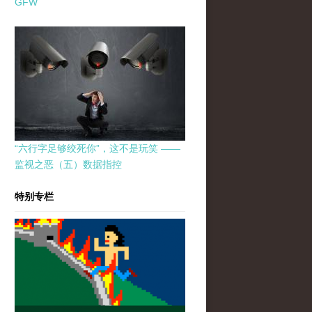
GFW
“六行字足够绞死你”，这不是玩笑 ——
监视之恶（五）数据指控
特别专栏