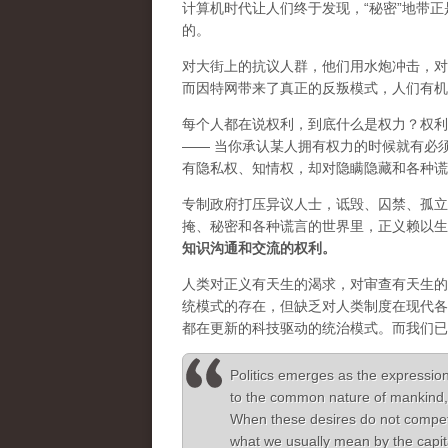
计算机时代让人们终于发现，“秘密”地带
的。
对大街上的抗议人群，他们用水炮冲击，对
而因特网带来了真正的反叛模式，人们有机
每个人都在说权利，到底什么是权力？权利
—— 当你承认某人拥有权力的时候就有必
有隐私权、知情权，却对隐瞒隐藏和各种谎
专制政府打压异议人士，诋毁、囚禁、孤立
掩、秘密和各种谎言的世界里，正义赖以生
知识沟通和交流的权利。
人类对正义有天生的渴求，对审查有天生的
统模式的存在，但缺乏对人类制度在现代各
都在更新的科技驱动的统治模式。而我们已
Politics emerges as the expression
to the common nature of mankind, 
When these desires do not compete t
what we usually mean by the capita