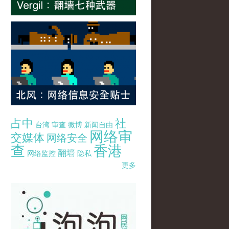
占中
社
台湾
审查
微博
新闻自由
网络审
交媒体
网络安全
查
香港
翻墙
网络监控
隐私
更多
pao-pao-banner-mirror-site-120814.jpg