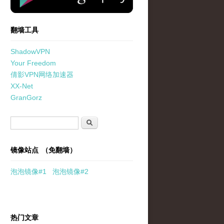
翻墙工具
ShadowVPN
Your Freedom
倩影VPN网络加速器
XX-Net
GranGorz
搜索表单
搜索
镜像站点 （免翻墙）
泡泡
镜像
#1
泡泡
镜像#2
热门文章