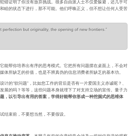
犯错证明了你没有放弃挑战。很多自由派人士不仅爱躲避，还几乎可
和睦的状态下进行，那不可能。他们呼唤正义，但不想让任何人受苦
 perfection but originality, the opening of new frontiers.”
它能帮你培养出有序的思考模式。它把所有问题摆在桌面上，不会对
媒体所缺乏的价值，也是不辨真伪的信息消费者所缺乏的基本功。
设计的“软问题”，比如您工作的背后是否有一片爱国主义赤诚呢？、
发展的吗？等等，这些问题本身就埋下了对支持立场的宣传。量子力
题，以引导出有用的答案，学得好能帮你形成一种挖掘式的思维体
试结束前，不要想当然，不要假设。