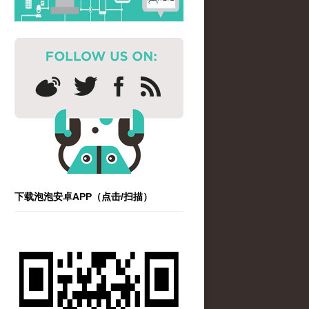
下载泡泡安卓APP（点击/扫描）