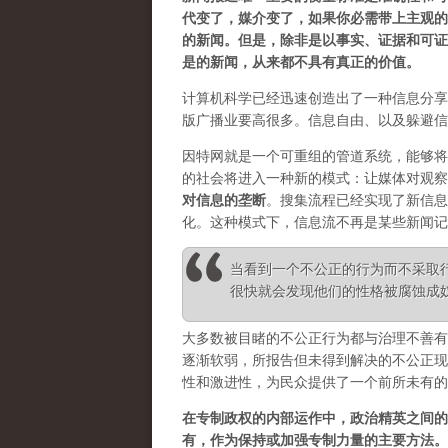
代变了，媒介变了，如果你必需带上主观的
的新闻。但是，除非是以事实、证据和可证
是的新闻，从来都不具有真正的价值。
计算机科学已经迅速创造出了一种信息分享
版广播业要高很多。信息自由、以及躲避信
因特网就是一个可重组的管道系统，能够将
的社会将进入一种新的模式：让媒体对观察
对信息的垄断
。
搜集流程已经实现了新信息
化。这种模式下，信息流不再是某些新闻记
当看到一个不公正的行为而不采取
很快就会发现他们的性格被腐蚀成奴性 ——
大多数被目睹的不公正行为都与治理不善有
逐渐软弱，所报告但未得到解决的不公正现
性和激进性，为民众提供了一个前所未有的
在专制政权的内部运作中，政治精英之间的
有，作为保持或加强专制力量的主要方法。