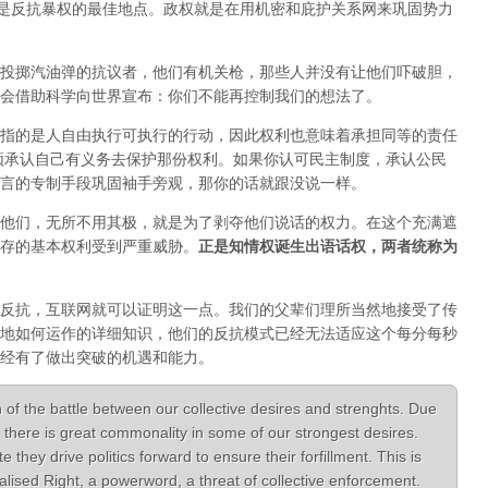
正是反抗暴权的最佳地点。政权就是在用机密和庇护关系网来巩固势力
投掷汽油弹的抗议者，他们有机关枪，那些人并没有让他们吓破胆，
会借助科学向世界宣布：你们不能再控制我们的想法了。
指的是人自由执行可执行的行动，因此权利也意味着承担同等的责任
须承认自己有义务去保护那份权利。如果你认可民主制度，承认公民
言的专制手段巩固袖手旁观，那你的话就跟没说一样。
他们，无所不用其极，就是为了剥夺他们说话的权力。在这个充满遮
存的基本权利受到严重威胁。
正是知情权诞生出语话权，两者统称为
反抗，互联网就可以证明这一点。我们的父辈们理所当然地接受了传
地如何运作的详细知识，他们的反抗模式已经无法适应这个每分每秒
经有了做出突破的机遇和能力。
 of the battle between our collective desires and strenghts. Due
there is great commonality in some of our strongest desires.
hey drive politics forward to ensure their forfillment. This is
lised Right, a powerword, a threat of collective enforcement.