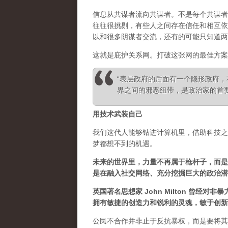
信息从共谋者流向共谋者。不是每个共谋者
往往很挑剔，有些人之间存在信任和相互依
以和很多阴谋者交流，还有的可能只知道两
这就是庇护关系网。打破这张网的最佳方案
“表层政府的后面有一个隐形政府
界之间的邪恶纽带，是政治家的首要任务” 
用技术武装自己
我们这代人能够钻进计算机里，借助科技之
梦都想不到的机遇。
未来的世界里，力量不再属于枪杆子，而是
是在融入社交网络、充分挖掘巨大的政治潜
英国著名思想家 John Milton 曾
拥有敏捷的创造力和锐利的灵魂，敏于创新
公民不合作并非止于反抗暴权，而是要将其