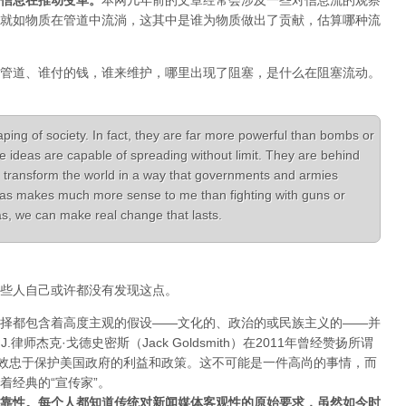
信息在推动变革
。
本网几年前的文章经常会涉及一些对信息流的观察
就如物质在管道中流淌，这其中是谁为物质做出了贡献，估算哪种流
管道、谁付的钱，谁来维护，哪里出现了阻塞，是什么在阻塞流动。
aping of society. In fact, they are far more powerful than bombs or
e ideas are capable of spreading without limit. They are behind
 transform the world in a way that governments and armies
ideas makes much more sense to me than fighting with guns or
deas, we can make real change that lasts.
些人自己或许都没有发现这点。
择都包含着高度主观的假设——文化的、政治的或民族主义的——并
律师杰克·戈德史密斯（Jack Goldsmith）在2011年曾经赞扬所谓
体效忠于保护美国政府的利益和政策。这不可能是一件高尚的事情，而
着经典的“宣传家”。
靠性。每个人都知道传统对新闻媒体客观性的原始要求，虽然如今时