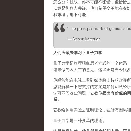
怎么办？挑战。你不可能不犯错，但恰恰是
以算是和敌人共谋。他们希望变革能在友好
和难堪，那不可能。
“The principal mark of genius is not
― Arthur Koestler
人们应该去学习下量子力学
量子力学是物理现象思考方式的一个体系，
结果做先入为主的意见。这些正是当今很多
你经常能在电视上看到媒体给支持的政客所
您能解释一下您支持的方案是如何刺激经济
学可不问这些问题，它教你
提出有价值的问
系。
它教给你用实验去证明理论，在所有因果测
量子力学是一种变革的理论。