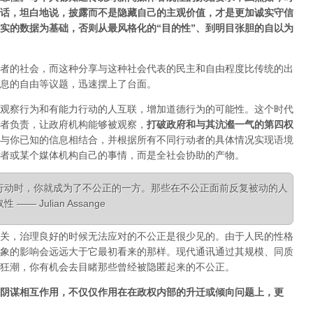
话，坦白地说，披露而不是隐藏自己的主观价值，才是更加诚实守信
实的数据为基础，否则从最风格化的“目的性”、到明目张胆的自以为
者的社会，而这种分享与这种社会代表的民主和自由程度比传统的出
息的自由等议题，迅速摆上了台面。
观察行为和有能力行动的人互联，增加道德行为的可能性。这个时代
者负责，让政府机构能够被观察，
打破政府和与其沆瀣一气的第四权
与你已知的信息相结合，并根据所有不同行动者的具体情况实现语境
者或某个媒体机构自己的事情，而是全社会协助的产物。
行动时，你就成为了不公正的一方。那些在不公正面前反复被动的人
 Julian Assange
关，治理良好的时候无法应对的不公正是很少见的。由于人民的性格
象的影响会远远大于它最初看来的那样。现代通讯通过其规模、同质
狂潮，你有机会去目睹那些曾经被隐匿起来的不公正。
阴谋相互作用，不仅仅作用在在政权内部的升迁或倾向问题上，更