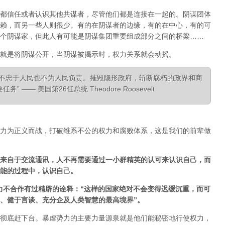
都信任或者认识其他共谋者，尽管他们都是连接在一起的。阴谋团体
赖，而另一些人则很少。有的在阴谋者的边缘，有的在中心，有的可
个阴谋家，但此人有可能是阴谋集团重要组成部分之间的桥梁……
就是将阴谋公开，当阴谋被揭示时，权力关系就会动摇。
，不忠于人民也不为人民负责。摧毁隐形政府，斩断腐朽的政界和商
—— 美国第26任总统 Theodore Roosevelt
力为正义而战，打破维系不公的权力和腐败体系，这是我们的前辈做
来自于交流通讯，人不再需要通过一小群精英的认可来认识自己，而
能的过程中，认识自己。
经对非暴力不合作有过精辟的诠释：“这样的国家绝对不会变得迟缓沉重，而可
、健于言谈、充分企及人类智慧的最高境界”。
彻底赶下台。暴虐势力的主要力量源泉就是他们能秘密地行使权力，