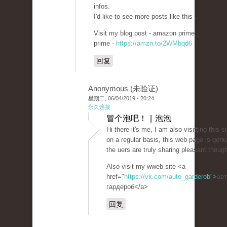
infos.
I'd like to see more posts like this .
Visit my blog post - amazon prime
prime -
https://amzn.to/2WMbqd6
回复
Anonymous (未验证)
星期二, 06/04/2019 - 20:24
永久连接
冒个泡吧！ | 泡泡
Hi there it's me, I am also visitting this si
on a regular basis, this web page is genu
the uers are truly sharing pleasant though
Also visit my wweb site <a
href="
https://vk.com/auto_garderob">
ав
гардероб</a>
回复