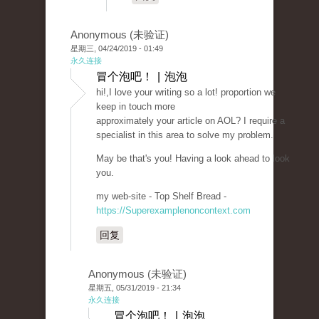
Anonymous (未验证)
星期三, 04/24/2019 - 01:49
永久连接
冒个泡吧！ | 泡泡
hi!,I love your writing so a lot! proportion we
keep in touch more
approximately your article on AOL? I require a
specialist in this area to solve my problem.
May be that's you! Having a look ahead to look
you.
my web-site - Top Shelf Bread -
https://Superexamplenoncontext.com
回复
Anonymous (未验证)
星期五, 05/31/2019 - 21:34
永久连接
冒个泡吧！ | 泡泡