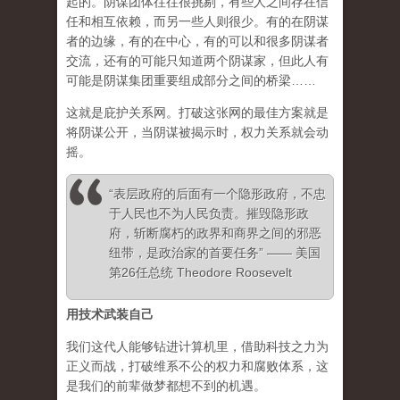
起的。阴谋团体往往很挑剔，有些人之间存在信
任和相互依赖，而另一些人则很少。有的在阴谋
者的边缘，有的在中心，有的可以和很多阴谋者
交流，还有的可能只知道两个阴谋家，但此人有
可能是阴谋集团重要组成部分之间的桥梁……
这就是庇护关系网。打破这张网的最佳方案就是
将阴谋公开，当阴谋被揭示时，权力关系就会动
摇。
“表层政府的后面有一个隐形政府，不忠
于人民也不为人民负责。摧毁隐形政
府，斩断腐朽的政界和商界之间的邪恶
纽带，是政治家的首要任务” —— 美国
第26任总统 Theodore Roosevelt
用技术武装自己
我们这代人能够钻进计算机里，借助科技之力为
正义而战，打破维系不公的权力和腐败体系，这
是我们的前辈做梦都想不到的机遇。