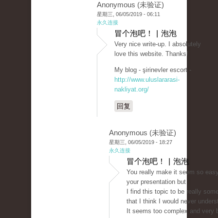
Anonymous (未验证)
星期三, 06/05/2019 - 06:11
永久连接
冒个泡吧！ | 泡泡
Very nice write-up. I absolutely
love this website. Thanks!
My blog - şirinevler escort -
http://www.uluslararasi-
nakliyat.org/
回复
Anonymous (未验证)
星期三, 06/05/2019 - 18:27
永久连接
冒个泡吧！ | 泡泡
You really make it seem so easy
your presentation but
I find this topic to be really som
that I think I would never unders
It seems too complex and very 