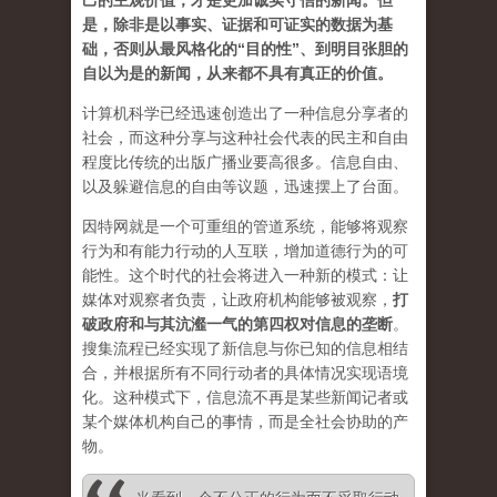
己的主观价值，才是更加诚实守信的新闻。但
是，除非是以事实、证据和可证实的数据为基
础，否则从最风格化的“目的性”、到明目张胆的
自以为是的新闻，从来都不具有真正的价值。
计算机科学已经迅速创造出了一种信息分享者的
社会，而这种分享与这种社会代表的民主和自由
程度比传统的出版广播业要高很多。信息自由、
以及躲避信息的自由等议题，迅速摆上了台面。
因特网就是一个可重组的管道系统，能够将观察
行为和有能力行动的人互联，增加道德行为的可
能性。这个时代的社会将进入一种新的模式：让
媒体对观察者负责，让政府机构能够被观察，
打
破政府和与其沆瀣一气的第四权对信息的垄断
。
搜集流程已经实现了新信息与你已知的信息相结
合，并根据所有不同行动者的具体情况实现语境
化。这种模式下，信息流不再是某些新闻记者或
某个媒体机构自己的事情，而是全社会协助的产
物。