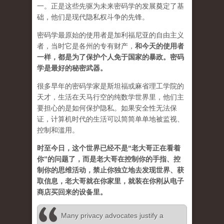
一。正是这些先驱为未来密码学的发展奠定了基
础，他们是现代隐私权斗争的先锋。
密码学最原始的使用者是加利福尼亚的自由主义
者，当时它是各州的专有财产，
和今天的使用者
一样，都是为了保护个人免于国家的暴政。密码
学是最好的秘密武器。
很多早年的密码学家是斯坦福或麻省理工学院的
天才，生活在天马行空的纯数学世界里，他们主
要担心的是如何保护隐私。如果安全性无法保
证，计算机时代的生活可以简简单单地被监视、
控制和滥用。
时至今日，这个世界已经不是“老大哥正在看着
你”的问题了，而是老大哥在控制你的手指、控
制你的思维活动，禁止你独立地去发现世界、获
取信息，老大哥就在你家里，就装在你刚从电子
商店买回来的设备里。
Many privacy advocates justify a