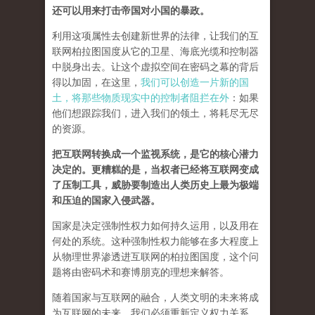
还可以用来打击帝国对小国的暴政。
利用这项属性去创建新世界的法律，让我们的互
联网柏拉图国度从它的卫星、海底光缆和控制器
中脱身出去。让这个虚拟空间在密码之幕的背后
得以加固，在这里，
我们可以创造一片新的国
土，将那些物质现实中的控制者阻拦在外
：如果
他们想跟踪我们，进入我们的领土，将耗尽无尽
的资源。
把互联网转换成一个监视系统，是它的核心潜力
决定的。更糟糕的是，当权者已经将互联网变成
了压制工具，威胁要制造出人类历史上最为极端
和压迫的国家入侵武器。
国家是决定强制性权力如何持久运用，以及用在
何处的系统。这种强制性权力能够在多大程度上
从物理世界渗透进互联网的柏拉图国度，这个问
题将由密码术和赛博朋克的理想来解答。
随着国家与互联网的融合，人类文明的未来将成
为互联网的未来，我们必须重新定义权力关系。