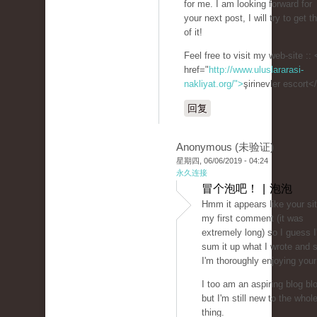
for me. I am looking forward for
your next post, I will try to get 
of it!
Feel free to visit my web-site :: 
href="
http://www.uluslararasi-
nakliyat.org/">
şirinevler escort<
回复
Anonymous (未验证)
星期四, 06/06/2019 - 04:24
永久连接
冒个泡吧！ | 泡泡
Hmm it appears like your sit
my first comment (it was
extremely long) so I guess I'l
sum it up what I wrote and 
I'm thoroughly enjoying your
I too am an aspiring blog bl
but I'm still new to the whol
thing.