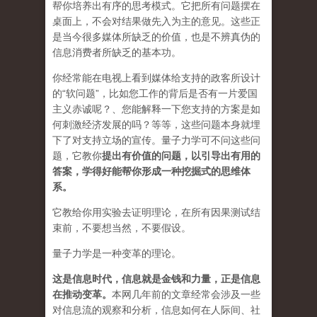
帮你培养出有序的思考模式。它把所有问题摆在
桌面上，不会对结果做先入为主的意见。这些正
是当今很多媒体所缺乏的价值，也是不辨真伪的
信息消费者所缺乏的基本功。
你经常能在电视上看到媒体给支持的政客所设计
的“软问题”，比如您工作的背后是否有一片爱国
主义赤诚呢？、您能解释一下您支持的方案是如
何刺激经济发展的吗？等等，这些问题本身就埋
下了对支持立场的宣传。量子力学可不问这些问
题，它教你
提出有价值的问题，以引导出有用的
答案，学得好能帮你形成一种挖掘式的思维体
系。
它教给你用实验去证明理论，在所有因果测试结
束前，不要想当然，不要假设。
量子力学是一种变革的理论。
这是信息时代，信息就是金钱和力量，正是信息
在推动变革
。
本网几年前的文章经常会涉及一些
对信息流的观察和分析，信息如何在人际间、社