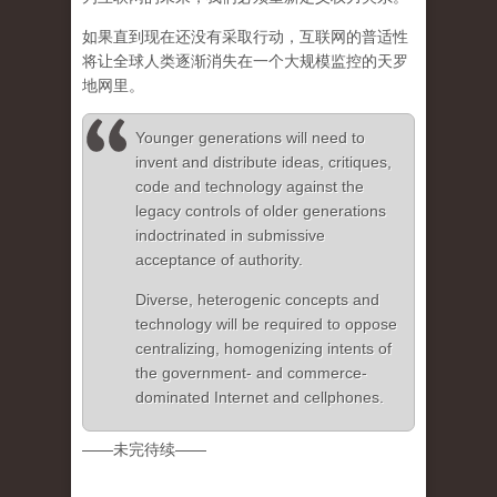
如果直到现在还没有采取行动，互联网的普适性
将让全球人类逐渐消失在一个大规模监控的天罗
地网里。
Younger generations will need to
invent and distribute ideas, critiques,
code and technology against the
legacy controls of older generations
indoctrinated in submissive
acceptance of authority.
Diverse, heterogenic concepts and
technology will be required to oppose
centralizing, homogenizing intents of
the government- and commerce-
dominated Internet and cellphones.
——未完待续——