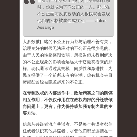
当看到一个不公正的行为而不采取行动
时，你就成为了不公正的一方。那些在
不公正面前反复被动的人很快就会发现
他们的性格被腐蚀成奴性 —— Julian
Assange
大多数被目睹的不公正行为都与治理不善有关，
治理良好的时候无法应对的不公正是很少见的。
由于人民的性格逐渐软弱，所报告但未得到解决
的不公正现象的影响会远远大于它最初看来的那
样。现代通讯通过其规模、同质性和激进性，为
民众提供了一个前所未有的狂潮，你有机会去目
睹那些曾经被隐匿起来的不公正。
在专制政权的内部运作中，政治精英之间的阴谋
相互作用，不仅仅作用在在政权内部的升迁或倾
向问题上，更有，作为保持或加强专制力量的主
要方法。
信息从共谋者流向共谋者。不是每个共谋者都信
任或者认识其他共谋者，尽管他们都是连接在一