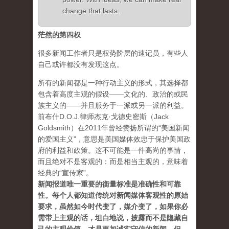
change that lasts.
茫然的第四权
很多新闻工作者只是权势阶层的速记员，有些人
自己或许都没有发现这点。
所有的新闻都是一种行动主义的形式，其选择都
包含着高度主观的假设——文化的、政治的或民
族主义的——并且服务于一派或另一派的利益。
前布什D.O.J.律师杰克·戈德史密斯（Jack
Goldsmith）在2011年曾经赞扬所谓的“美国新闻
的爱国主义”，意思是美国媒体效忠于保护美国政
府的利益和政策。这不可能是一件高尚的事情，
而且绝对不是客观的：而是相当主观的，意味着
经典的“宣传家”。
新闻报道唯一重要的衡量标准是准确性和可靠
性。每个人都知道传统对新闻媒体客观性的原始
要求，虽然如今时代变了，媒介变了，如果你必
需带上主观的话，坦白地说，披露而不是隐藏自