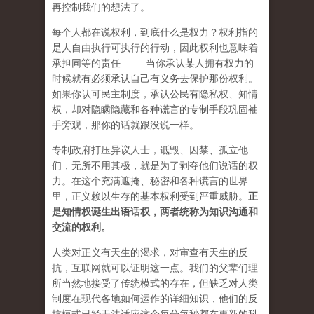
再控制我们的想法了。
每个人都在说权利，到底什么是权力？权利指的
是人自由执行可执行的行动，因此权利也意味着
承担同等的责任 —— 当你承认某人拥有权力的
时候就有必须承认自己有义务去保护那份权利。
如果你认可民主制度，承认公民有隐私权、知情
权，却对隐瞒隐藏和各种谎言的专制手段巩固袖
手旁观，那你的话就跟没说一样。
专制政府打压异议人士，诋毁、囚禁、孤立他
们，无所不用其极，就是为了剥夺他们说话的权
力。在这个充满遮掩、秘密和各种谎言的世界
里，正义赖以生存的基本权利受到严重威胁。
正
是知情权诞生出语话权，两者统称为知识沟通和
交流的权利。
人类对正义有天生的渴求，对审查有天生的反
抗，互联网就可以证明这一点。我们的父辈们理
所当然地接受了传统模式的存在，但缺乏对人类
制度在现代各地如何运作的详细知识，他们的反