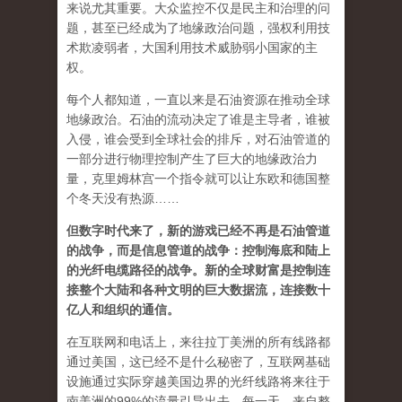
来说尤其重要。大众监控不仅是民主和治理的问
题，甚至已经成为了地缘政治问题，强权利用技
术欺凌弱者，大国利用技术威胁弱小国家的主
权。
每个人都知道，一直以来是石油资源在推动全球
地缘政治。石油的流动决定了谁是主导者，谁被
入侵，谁会受到全球社会的排斥，对石油管道的
一部分进行物理控制产生了巨大的地缘政治力
量，克里姆林宫一个指令就可以让东欧和德国整
个冬天没有热源……
但数字时代来了，新的游戏已经不再是石油管道
的战争，而是信息管道的战争：控制海底和陆上
的光纤电缆路径的战争。新的全球财富是控制连
接整个大陆和各种文明的巨大数据流，连接数十
亿人和组织的通信。
在互联网和电话上，来往拉丁美洲的所有线路都
通过美国，这已经不是什么秘密了，互联网基础
设施通过实际穿越美国边界的光纤线路将来往于
南美洲的99%的流量引导出去。每一天，来自整