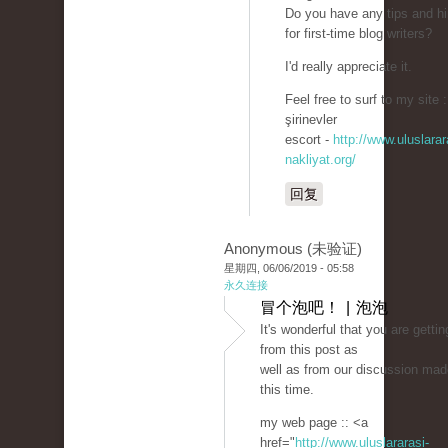
Do you have any tips and hi
for first-time blog writers?
I'd really appreciate it.
Feel free to surf to my site :
şirinevler
escort -
http://www.uluslarar
nakliyat.org/
回复
Anonymous (未验证)
星期四, 06/06/2019 - 05:58
永久连接
冒个泡吧！ | 泡泡
It's wonderful that you are getti
from this post as
well as from our discussion mad
this time.
my web page :: <a
href="
http://www.uluslararasi-