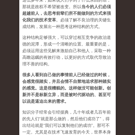
这么多年来，如果说人们学到了什么东西的话，
那就是政权不希望被改变。所以
当今的人们必须
超越前人，去思考前辈们所不能做到的方式来强
化我们的技术变革
。必须了解不良治理的关键生
成结构，发展出一种思考这种结构的方式。
这种结构足够强大，可以穿过相互竞争的政治道
德的泥潭，形成一个清晰的位置。最重要的是，
必须运用这些见解来激励自己和他人，采取一种
高瞻远瞩的有效行动，以更好的方式取代导致治
理不善的结构。
很多人看到自己做的事情前人已经做过的时候，
会感觉很踏实，并且会情不自禁地追求那种踏实
的感觉。这是很糟糕的。这样做没可能创新。创
新并不是标新立异，而是被时代驱动的、甚至可
以说是逼迫出来的需求。
知识分子经常会引经据典，几十年或者几百年前
的先人们“就是那么做的，然后他们成功了”，得
出结论就是“我们可以复制他们的成功”。那可不
一定。尤其是在技术飞速发育的今天，世界本身