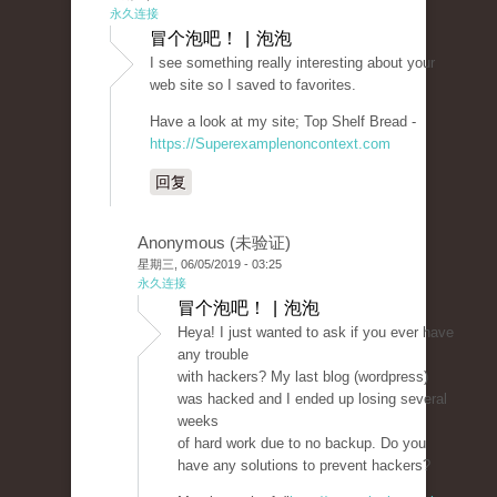
永久连接
冒个泡吧！ | 泡泡
I see something really interesting about your
web site so I saved to favorites.
Have a look at my site; Top Shelf Bread -
https://Superexamplenoncontext.com
回复
Anonymous (未验证)
星期三, 06/05/2019 - 03:25
永久连接
冒个泡吧！ | 泡泡
Heya! I just wanted to ask if you ever have
any trouble
with hackers? My last blog (wordpress)
was hacked and I ended up losing several
weeks
of hard work due to no backup. Do you
have any solutions to prevent hackers?