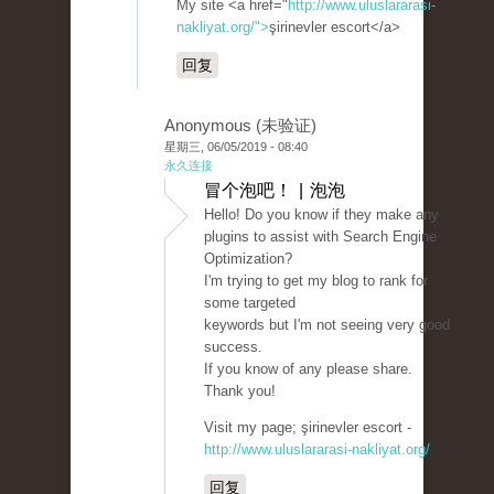
My site <a href="
http://www.uluslararasi-
nakliyat.org/">
şirinevler escort</a>
回复
Anonymous (未验证)
星期三, 06/05/2019 - 08:40
永久连接
冒个泡吧！ | 泡泡
Hello! Do you know if they make any
plugins to assist with Search Engine
Optimization?
I'm trying to get my blog to rank for
some targeted
keywords but I'm not seeing very good
success.
If you know of any please share.
Thank you!
Visit my page; şirinevler escort -
http://www.uluslararasi-nakliyat.org/
回复