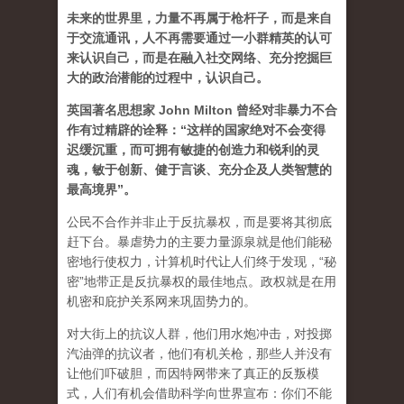
未来的世界里，力量不再属于枪杆子，而是来自
于交流通讯，人不再需要通过一小群精英的认可
来认识自己，而是在融入社交网络、充分挖掘巨
大的政治潜能的过程中，认识自己。
英国著名思想家 John Milton 曾经对非暴力不合
作有过精辟的诠释：“这样的国家绝对不会变得
迟缓沉重，而可拥有敏捷的创造力和锐利的灵
魂，敏于创新、健于言谈、充分企及人类智慧的
最高境界”。
公民不合作并非止于反抗暴权，而是要将其彻底
赶下台。暴虐势力的主要力量源泉就是他们能秘
密地行使权力，计算机时代让人们终于发现，“秘
密”地带正是反抗暴权的最佳地点。政权就是在用
机密和庇护关系网来巩固势力的。
对大街上的抗议人群，他们用水炮冲击，对投掷
汽油弹的抗议者，他们有机关枪，那些人并没有
让他们吓破胆，而因特网带来了真正的反叛模
式，人们有机会借助科学向世界宣布：你们不能