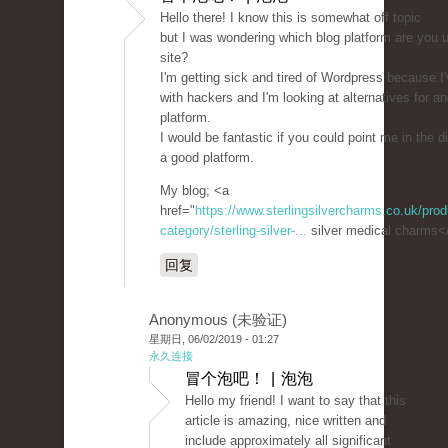
Hello there! I know this is somewhat off topic
but I was wondering which blog platform are you us
site?
I'm getting sick and tired of Wordpress because I
with hackers and I'm looking at alternatives for an
platform.
I would be fantastic if you could point me in the di
a good platform.
My blog; <a
href="
https://www.sterlingsilvercharms.co.uk/prod
category/sterling-silver-...
silver medical charms<
回复
Anonymous (未验证)
星期日, 06/02/2019 - 01:27
永久连接
冒个泡吧！ | 泡泡
Hello my friend! I want to say that this
article is amazing, nice written and
include approximately all significant