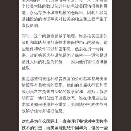
个拉美大陆的数以亿计的信息被美国情报机构吞
噬，永远存放小城市规模的仓库里。因此互联网
基础设施的地理事实对拉美的独立和主权产生了
直接影响。
同时，这个问题也超越了地理。许多拉美国家的
政府和军​​队都用加密技术来保护自己的秘密。这
些硬件和软件可以加密消息，然后在另一端解
密。政府购买这些设施是为了保密——通常是以
牺牲人民的利益为代价——因为他们害怕通讯被
截取。
但是那些销售这种昂贵设备的公司基本都与美国
情报界有着密切的联系。他们的首席执行官和高
级职员常常是来自NSA的数学家和工程师，就发
明而言，他们创造了监视状态。谁在使用这些技
术或者如何使用并不重要，美国情报机构仍然可
以解析信号并读取信息。
这也是为什么国际上一直在呼吁警惕对中国数字
技术的引进，而美国能拒绝中国华为，但另一些