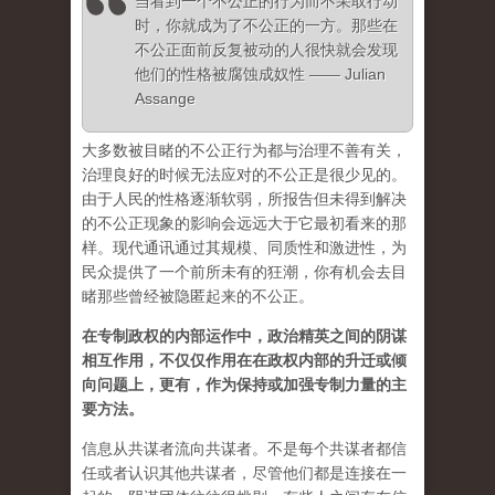
当看到一个不公正的行为而不采取行动
时，你就成为了不公正的一方。那些在
不公正面前反复被动的人很快就会发现
他们的性格被腐蚀成奴性 —— Julian
Assange
大多数被目睹的不公正行为都与治理不善有关，
治理良好的时候无法应对的不公正是很少见的。
由于人民的性格逐渐软弱，所报告但未得到解决
的不公正现象的影响会远远大于它最初看来的那
样。现代通讯通过其规模、同质性和激进性，为
民众提供了一个前所未有的狂潮，你有机会去目
睹那些曾经被隐匿起来的不公正。
在专制政权的内部运作中，政治精英之间的阴谋
相互作用，不仅仅作用在在政权内部的升迁或倾
向问题上，更有，作为保持或加强专制力量的主
要方法。
信息从共谋者流向共谋者。不是每个共谋者都信
任或者认识其他共谋者，尽管他们都是连接在一