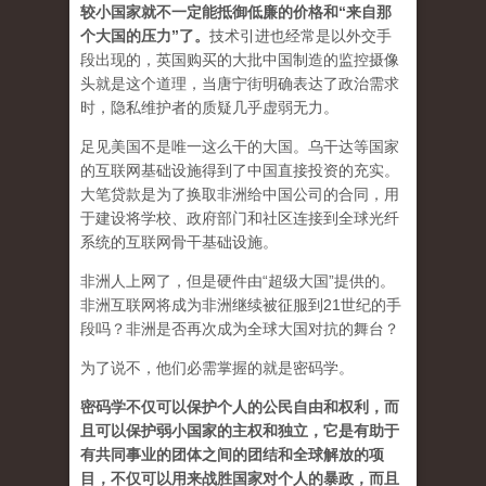
较小国家就不一定能抵御低廉的价格和“来自那
个大国的压力”了
。
技术引进也经常是以外交手
段出现的，英国购买的大批中国制造的监控摄像
头就是这个道理，当唐宁街明确表达了政治需求
时，隐私维护者的质疑几乎虚弱无力。
足见美国不是唯一这么干的大国。乌干达等国家
的互联网基础设施得到了中国直接投资的充实。
大笔贷款是为了换取非洲给中国公司的合同，用
于建设将学校、政府部门和社区连接到全球光纤
系统的互联网骨干基础设施。
非洲人上网了，但是硬件由“超级大国”提供的。
非洲互联网将成为非洲继续被征服到21世纪的手
段吗？非洲是否再次成为全球大国对抗的舞台？
为了说不，他们必需掌握的就是密码学。
密码学不仅可以保护个人的公民自由和权利，而
且可以保护弱小国家的主权和独立，它是有助于
有共同事业的团体之间的团结和全球解放的项
目，不仅可以用来战胜国家对个人的暴政，而且