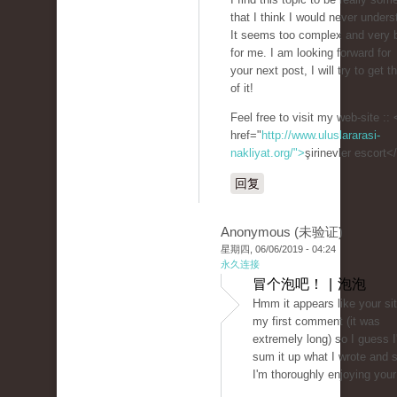
that I think I would never unders
It seems too complex and very 
for me. I am looking forward for
your next post, I will try to get 
of it!
Feel free to visit my web-site :: 
href="
http://www.uluslararasi-
nakliyat.org/">
şirinevler escort<
回复
Anonymous (未验证)
星期四, 06/06/2019 - 04:24
永久连接
冒个泡吧！ | 泡泡
Hmm it appears like your sit
my first comment (it was
extremely long) so I guess I'l
sum it up what I wrote and 
I'm thoroughly enjoying your