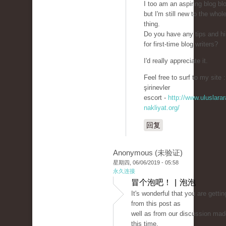
I too am an aspiring blog bl
but I'm still new to the whol
thing.
Do you have any tips and hi
for first-time blog writers?
I'd really appreciate it.
Feel free to surf to my site :
şirinevler
escort -
http://www.uluslarar
nakliyat.org/
回复
Anonymous (未验证)
星期四, 06/06/2019 - 05:58
永久连接
冒个泡吧！ | 泡泡
It's wonderful that you are getti
from this post as
well as from our discussion mad
this time.