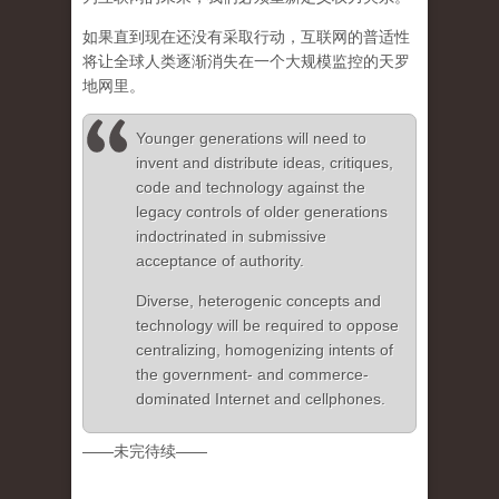
如果直到现在还没有采取行动，互联网的普适性
将让全球人类逐渐消失在一个大规模监控的天罗
地网里。
Younger generations will need to
invent and distribute ideas, critiques,
code and technology against the
legacy controls of older generations
indoctrinated in submissive
acceptance of authority.
Diverse, heterogenic concepts and
technology will be required to oppose
centralizing, homogenizing intents of
the government- and commerce-
dominated Internet and cellphones.
——未完待续——