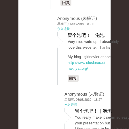
回复
Anonymous (未验证)
星期三, 06/05/2019 - 06:11
永久连接
冒个泡吧！ | 泡泡
Very nice write-up. I absolutely
love this website. Thanks!
My blog - şirinevler escort -
http://www.uluslararasi-
nakliyat.org/
回复
Anonymous (未验证)
星期三, 06/05/2019 - 18:27
永久连接
冒个泡吧！ | 泡泡
You really make it seem so easy
your presentation but
I find this topic to be really som