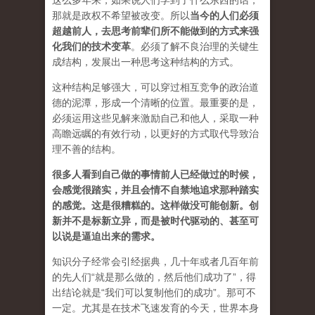
这么多年来，如果说人们学到了什么东西的话，
那就是政权不希望被改变。所以
当今的人们必须
超越前人，去思考前辈们所不能做到的方式来强
化我们的技术变革
。必须了解不良治理的关键生
成结构，发展出一种思考这种结构的方式。
这种结构足够强大，可以穿过相互竞争的政治道
德的泥潭，形成一个清晰的位置。最重要的是，
必须运用这些见解来激励自己和他人，采取一种
高瞻远瞩的有效行动，以更好的方式取代导致治
理不善的结构。
很多人看到自己做的事情前人已经做过的时候，
会感觉很踏实，并且会情不自禁地追求那种踏实
的感觉。这是很糟糕的。这样做没可能创新。创
新并不是标新立异，而是被时代驱动的、甚至可
以说是逼迫出来的需求。
知识分子经常会引经据典，几十年或者几百年前
的先人们“就是那么做的，然后他们成功了”，得
出结论就是“我们可以复制他们的成功”。那可不
一定。尤其是在技术飞速发育的今天，世界本身