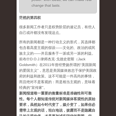
change that lasts.
茫然的第四权
很多新闻工作者只是权势阶层的速记员，有些人
自己或许都没有发现这点。
所有的新闻都是一种行动主义的形式，其选择都
包含着高度主观的假设——文化的、政治的或民
族主义的——并且服务于一派或另一派的利益。
前布什D.O.J.律师杰克·戈德史密斯（Jack
Goldsmith）在2011年曾经赞扬所谓的“美国新闻
的爱国主义”，意思是美国媒体效忠于保护美国政
府的利益和政策。这不可能是一件高尚的事情，
而且绝对不是客观的：而是相当主观的，意味着
经典的“宣传家”。
新闻报道唯一重要的衡量标准是准确性和可靠
性。每个人都知道传统对新闻媒体客观性的原始
要求，虽然如今时代变了，媒介变了，如果你必
需带上主观的话，坦白地说，披露而不是隐藏自