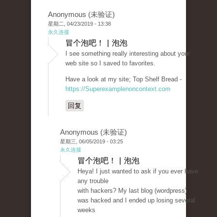
Anonymous (未验证)
星期二, 04/23/2019 - 13:38
永久连接
冒个泡吧！ | 泡泡
I see something really interesting about your
web site so I saved to favorites.
Have a look at my site; Top Shelf Bread -
https://Superexamplenoncontext.com
回复
Anonymous (未验证)
星期三, 06/05/2019 - 03:25
永久连接
冒个泡吧！ | 泡泡
Heya! I just wanted to ask if you ever have
any trouble
with hackers? My last blog (wordpress)
was hacked and I ended up losing several
weeks