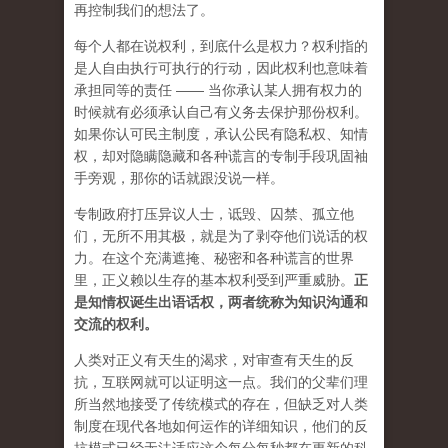
再控制我们的想法了。
每个人都在说权利，到底什么是权力？权利指的
是人自由执行可执行的行动，因此权利也意味着
承担同等的责任 —— 当你承认某人拥有权力的
时候就有必须承认自己有义务去保护那份权利。
如果你认可民主制度，承认公民有隐私权、知情
权，却对隐瞒隐藏和各种谎言的专制手段巩固袖
手旁观，那你的话就跟没说一样。
专制政府打压异议人士，诋毁、囚禁、孤立他
们，无所不用其极，就是为了剥夺他们说话的权
力。在这个充满遮掩、秘密和各种谎言的世界
里，正义赖以生存的基本权利受到严重威胁。
正
是知情权诞生出语话权，两者统称为知识沟通和
交流的权利。
人类对正义有天生的渴求，对审查有天生的反
抗，互联网就可以证明这一点。我们的父辈们理
所当然地接受了传统模式的存在，但缺乏对人类
制度在现代各地如何运作的详细知识，他们的反