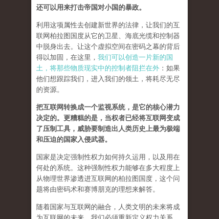
还可以用来打击帝国对小国的暴政。
利用这项属性去创建新世界的法律，让我们的互
联网柏拉图国度从它的卫星、海底光缆和控制器
中脱身出去。让这个虚拟空间在密码之幕的背后
得以加固，在这里，
我们可以创造一片新的国
土，将那些物质现实中的控制者阻拦在外
：如果
他们想跟踪我们，进入我们的领土，将耗尽无尽
的资源。
把互联网转换成一个监视系统，是它的核心潜力
决定的。更糟糕的是，当权者已经将互联网变成
了压制工具，威胁要制造出人类历史上最为极端
和压迫的国家入侵武器。
国家是决定强制性权力如何持久运用，以及用在
何处的系统。这种强制性权力能够在多大程度上
从物理世界渗透进互联网的柏拉图国度，这个问
题将由密码术和赛博朋克的理想来解答。
随着国家与互联网的融合，人类文明的未来将成
为互联网的未来，我们必须重新定义权力关系。