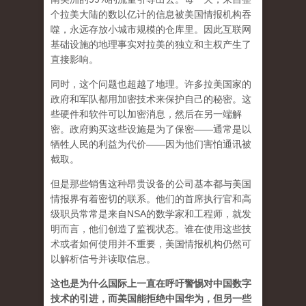
个拉美大陆的数以亿计的信息被美国情报机构吞
噬，永远存放小城市规模的仓库里。因此互联网
基础设施的地理事实对拉美的独立和主权产生了
直接影响。
同时，这个问题也超越了地理。许多拉美国家的
政府和军​​队都用加密技术来保护自己的秘密。这
些硬件和软件可以加密消息，然后在另一端解
密。政府购买这些设施是为了保密——通常是以
牺牲人民的利益为代价——因为他们害怕通讯被
截取。
但是那些销售这种昂贵设备的公司基本都与美国
情报界有着密切的联系。他们的首席执行官和高
级职员常常是来自NSA的数学家和工程师，就发
明而言，他们创造了监视状态。谁在使用这些技
术或者如何使用并不重要，美国情报机构仍然可
以解析信号并读取信息。
这也是为什么国际上一直在呼吁警惕对中国数字
技术的引进，而美国能拒绝中国华为，但另一些