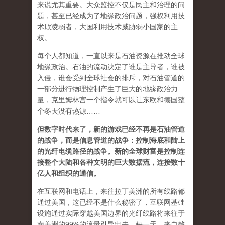
来说尤其重要。大众监控不仅是民主和治理的问
题，甚至已经成为了地缘政治问题，强权利用技
术欺凌弱者，大国利用技术威胁弱小国家的主
权。
每个人都知道，一直以来是石油资源在推动全球
地缘政治。石油的流动决定了谁是主导者，谁被
入侵，谁会受到全球社会的排斥，对石油管道的
一部分进行物理控制产生了巨大的地缘政治力
量，克里姆林宫一个指令就可以让东欧和德国整
个冬天没有热源……
但数字时代来了，新的游戏已经不再是石油管道
的战争，而是信息管道的战争：控制海底和陆上
的光纤电缆路径的战争。新的全球财富是控制连
接整个大陆和各种文明的巨大数据流，连接数十
亿人和组织的通信。
在互联网和电话上，来往拉丁美洲的所有线路都
通过美国，这已经不是什么秘密了，互联网基础
设施通过实际穿越美国边界的光纤线路将来往于
南美洲的99%的流量引导出去。每一天，来自整