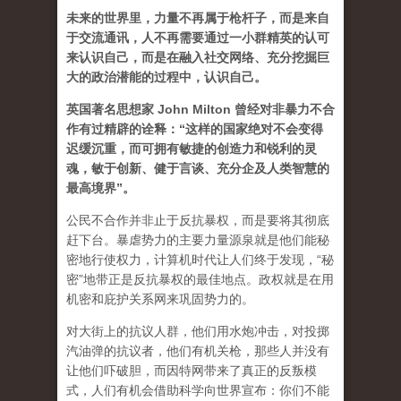
未来的世界里，力量不再属于枪杆子，而是来自
于交流通讯，人不再需要通过一小群精英的认可
来认识自己，而是在融入社交网络、充分挖掘巨
大的政治潜能的过程中，认识自己。
英国著名思想家 John Milton 曾经对非暴力不合
作有过精辟的诠释：“这样的国家绝对不会变得
迟缓沉重，而可拥有敏捷的创造力和锐利的灵
魂，敏于创新、健于言谈、充分企及人类智慧的
最高境界”。
公民不合作并非止于反抗暴权，而是要将其彻底
赶下台。暴虐势力的主要力量源泉就是他们能秘
密地行使权力，计算机时代让人们终于发现，“秘
密”地带正是反抗暴权的最佳地点。政权就是在用
机密和庇护关系网来巩固势力的。
对大街上的抗议人群，他们用水炮冲击，对投掷
汽油弹的抗议者，他们有机关枪，那些人并没有
让他们吓破胆，而因特网带来了真正的反叛模
式，人们有机会借助科学向世界宣布：你们不能