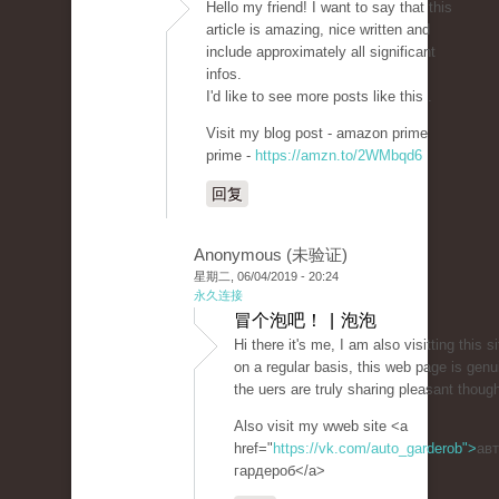
Hello my friend! I want to say that this
article is amazing, nice written and
include approximately all significant
infos.
I'd like to see more posts like this .
Visit my blog post - amazon prime
prime -
https://amzn.to/2WMbqd6
回复
Anonymous (未验证)
星期二, 06/04/2019 - 20:24
永久连接
冒个泡吧！ | 泡泡
Hi there it's me, I am also visitting this si
on a regular basis, this web page is genu
the uers are truly sharing pleasant though
Also visit my wweb site <a
href="
https://vk.com/auto_garderob">
ав
гардероб</a>