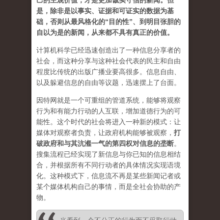
己的主观价值，才是更加诚实守信的新闻。但
是，除非是以事实、证据和可证实的数据为基
础，否则从最风格化的“目的性”、到明目张胆的
自以为是的新闻，从来都不具有真正的价值。
计算机科学已经迅速创造出了一种信息分享者的
社会，而这种分享与这种社会代表的民主和自由
程度比传统的出版广播业要高很多。信息自由、
以及躲避信息的自由等议题，迅速摆上了台面。
因特网就是一个可重组的管道系统，能够将观察
行为和有能力行动的人互联，增加道德行为的可
能性。这个时代的社会将进入一种新的模式：让
媒体对观察者负责，让政府机构能够被观察，
打
破政府和与其沆瀣一气的第四权对信息的垄断
。
搜集流程已经实现了新信息与你已知的信息相结
合，并根据所有不同行动者的具体情况实现语境
化。这种模式下，信息流不再是某些新闻记者或
某个媒体机构自己的事情，而是全社会协助的产
物。