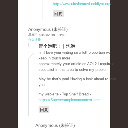
http://www.uluslararasi-nakliyat.org/
回复
Anonymous (未验证)
星期三, 04/24/2019 - 01:49
永久连接
冒个泡吧！ | 泡泡
hi!,I love your writing so a lot! proportion we
keep in touch more
approximately your article on AOL? I require a
specialist in this area to solve my problem.
May be that's you! Having a look ahead to look
you.
my web-site - Top Shelf Bread -
https://Superexamplenoncontext.com
回复
Anonymous (未验证)