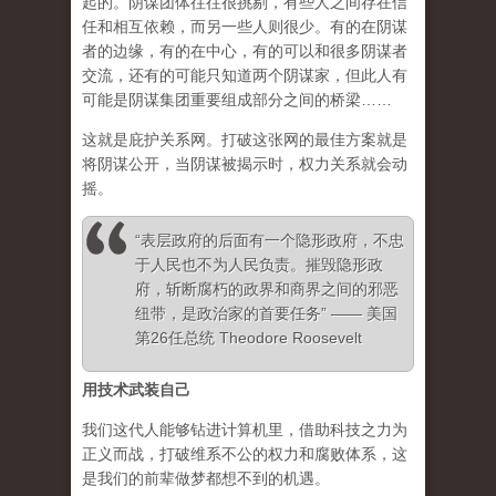
起的。阴谋团体往往很挑剔，有些人之间存在信
任和相互依赖，而另一些人则很少。有的在阴谋
者的边缘，有的在中心，有的可以和很多阴谋者
交流，还有的可能只知道两个阴谋家，但此人有
可能是阴谋集团重要组成部分之间的桥梁……
这就是庇护关系网。打破这张网的最佳方案就是
将阴谋公开，当阴谋被揭示时，权力关系就会动
摇。
“表层政府的后面有一个隐形政府，不忠
于人民也不为人民负责。摧毁隐形政
府，斩断腐朽的政界和商界之间的邪恶
纽带，是政治家的首要任务” —— 美国
第26任总统 Theodore Roosevelt
用技术武装自己
我们这代人能够钻进计算机里，借助科技之力为
正义而战，打破维系不公的权力和腐败体系，这
是我们的前辈做梦都想不到的机遇。