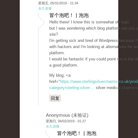
星期五, 05/31/2019 - 21:34
永久连接
冒个泡吧！ | 泡泡
Hello there! I know this is somewhat off topic
but I was wondering which blog platform are you us
site?
I'm getting sick and tired of Wordpress because I
with hackers and I'm looking at alternatives for an
platform.
I would be fantastic if you could point me in the di
a good platform.
My blog; <a
href="
https://www.sterlingsilvercharms.co.uk/prod
category/sterling-silver-...
silver medical charms<
回复
Anonymous (未验证)
星期日, 06/02/2019 - 01:27
永久连接
冒个泡吧！ | 泡泡