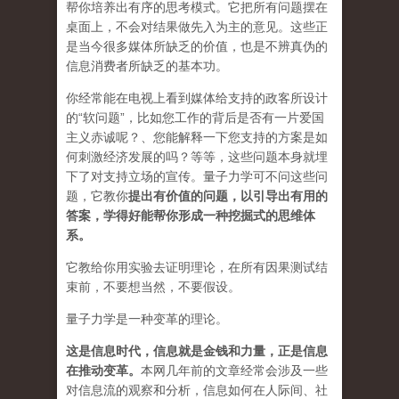
帮你培养出有序的思考模式。它把所有问题摆在
桌面上，不会对结果做先入为主的意见。这些正
是当今很多媒体所缺乏的价值，也是不辨真伪的
信息消费者所缺乏的基本功。
你经常能在电视上看到媒体给支持的政客所设计
的“软问题”，比如您工作的背后是否有一片爱国
主义赤诚呢？、您能解释一下您支持的方案是如
何刺激经济发展的吗？等等，这些问题本身就埋
下了对支持立场的宣传。量子力学可不问这些问
题，它教你
提出有价值的问题，以引导出有用的
答案，学得好能帮你形成一种挖掘式的思维体
系。
它教给你用实验去证明理论，在所有因果测试结
束前，不要想当然，不要假设。
量子力学是一种变革的理论。
这是信息时代，信息就是金钱和力量，正是信息
在推动变革
。
本网几年前的文章经常会涉及一些
对信息流的观察和分析，信息如何在人际间、社