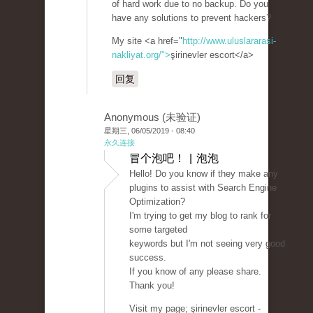
of hard work due to no backup. Do you
have any solutions to prevent hackers?
My site <a href="
http://www.uluslararasi-
nakliyat.org/">
şirinevler escort</a>
回复
Anonymous (未验证)
星期三, 06/05/2019 - 08:40
永久连接
冒个泡吧！ | 泡泡
Hello! Do you know if they make any
plugins to assist with Search Engine
Optimization?
I'm trying to get my blog to rank for
some targeted
keywords but I'm not seeing very good
success.
If you know of any please share.
Thank you!
Visit my page; şirinevler escort -