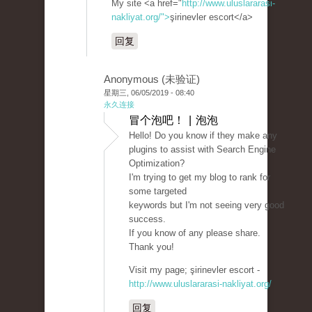
My site <a href="
http://www.uluslararasi-
nakliyat.org/">
şirinevler escort</a>
回复
Anonymous (未验证)
星期三, 06/05/2019 - 08:40
永久连接
冒个泡吧！ | 泡泡
Hello! Do you know if they make any
plugins to assist with Search Engine
Optimization?
I'm trying to get my blog to rank for
some targeted
keywords but I'm not seeing very good
success.
If you know of any please share.
Thank you!
Visit my page; şirinevler escort -
http://www.uluslararasi-nakliyat.org/
回复