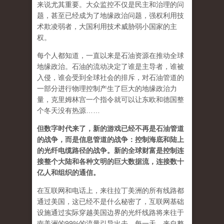
来说尤其重要。大众监控不仅是民主和治理的问
题，甚至已经成为了地缘政治问题，强权利用技
术欺凌弱者，大国利用技术威胁弱小国家的主
权。
每个人都知道，一直以来是石油资源在推动全球
地缘政治。石油的流动决定了谁是主导者，谁被
入侵，谁会受到全球社会的排斥，对石油管道的
一部分进行物理控制产生了巨大的地缘政治力
量，克里姆林宫一个指令就可以让东欧和德国整
个冬天没有热源……
但数字时代来了，新的游戏已经不再是石油管道
的战争，而是信息管道的战争：控制海底和陆上
的光纤电缆路径的战争。新的全球财富是控制连
接整个大陆和各种文明的巨大数据流，连接数十
亿人和组织的通信。
在互联网和电话上，来往拉丁美洲的所有线路都
通过美国，这已经不是什么秘密了，互联网基础
设施通过实际穿越美国边界的光纤线路将来往于
南美洲的99%的流量引导出去。每一天，来自整