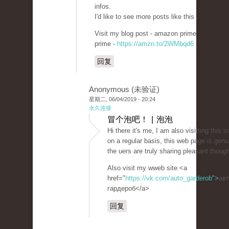
infos.
I'd like to see more posts like this .
Visit my blog post - amazon prime
prime -
https://amzn.to/2WMbqd6
回复
Anonymous (未验证)
星期二, 06/04/2019 - 20:24
永久连接
冒个泡吧！ | 泡泡
Hi there it's me, I am also visitting this si
on a regular basis, this web page is genu
the uers are truly sharing pleasant though
Also visit my wweb site <a
href="
https://vk.com/auto_garderob">
ав
гардероб</a>
回复