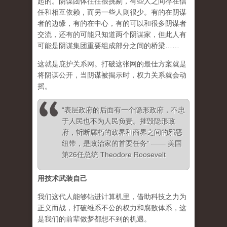
起的。阴谋团体往往很挑剔，有些人之间存在信
任和相互依赖，而另一些人则很少。有的在阴谋
者的边缘，有的在中心，有的可以和很多阴谋者
交流，还有的可能只知道两个阴谋家，但此人有
可能是阴谋集团重要组成部分之间的桥梁……
这就是庇护关系网。打破这张网的最佳方案就是
将阴谋公开，当阴谋被揭示时，权力关系就会动
摇。
“表层政府的后面有一个隐形政府，不忠
于人民也不为人民负责。摧毁隐形政
府，斩断腐朽的政界和商界之间的邪恶
纽带，是政治家的首要任务” —— 美国
第26任总统 Theodore Roosevelt
用技术武装自己
我们这代人能够钻进计算机里，借助科技之力为
正义而战，打破维系不公的权力和腐败体系，这
是我们的前辈做梦都想不到的机遇。