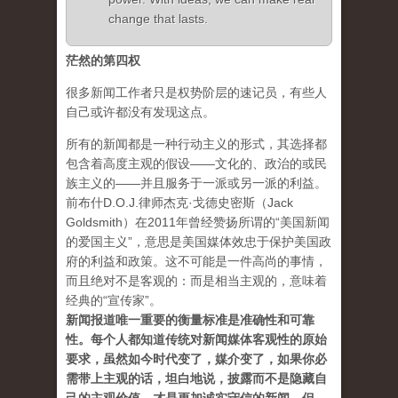
change that lasts.
茫然的第四权
很多新闻工作者只是权势阶层的速记员，有些人
自己或许都没有发现这点。
所有的新闻都是一种行动主义的形式，其选择都
包含着高度主观的假设——文化的、政治的或民
族主义的——并且服务于一派或另一派的利益。
前布什D.O.J.律师杰克·戈德史密斯（Jack
Goldsmith）在2011年曾经赞扬所谓的“美国新闻
的爱国主义”，意思是美国媒体效忠于保护美国政
府的利益和政策。这不可能是一件高尚的事情，
而且绝对不是客观的：而是相当主观的，意味着
经典的“宣传家”。
新闻报道唯一重要的衡量标准是准确性和可靠
性。每个人都知道传统对新闻媒体客观性的原始
要求，虽然如今时代变了，媒介变了，如果你必
需带上主观的话，坦白地说，披露而不是隐藏自