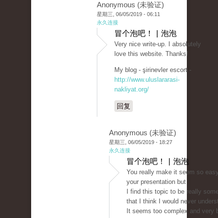
Anonymous (未验证)
星期三, 06/05/2019 - 06:11
永久连接
冒个泡吧！ | 泡泡
Very nice write-up. I absolutely
love this website. Thanks!
My blog - şirinevler escort -
http://www.uluslararasi-
nakliyat.org/
回复
Anonymous (未验证)
星期三, 06/05/2019 - 18:27
永久连接
冒个泡吧！ | 泡泡
You really make it seem so easy
your presentation but
I find this topic to be really som
that I think I would never unders
It seems too complex and very 