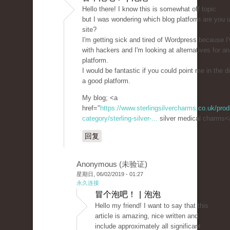
Hello there! I know this is somewhat off topic
but I was wondering which blog platform are you us
site?
I'm getting sick and tired of Wordpress because I
with hackers and I'm looking at alternatives for an
platform.
I would be fantastic if you could point me in the di
a good platform.
My blog; <a
href="
https://www.sterlingsilvercharms.co.uk/prod
category/sterling-silver-...
silver medical charms<
回复
Anonymous (未验证)
星期日, 06/02/2019 - 01:27
永久连接
冒个泡吧！ | 泡泡
Hello my friend! I want to say that this
article is amazing, nice written and
include approximately all significant