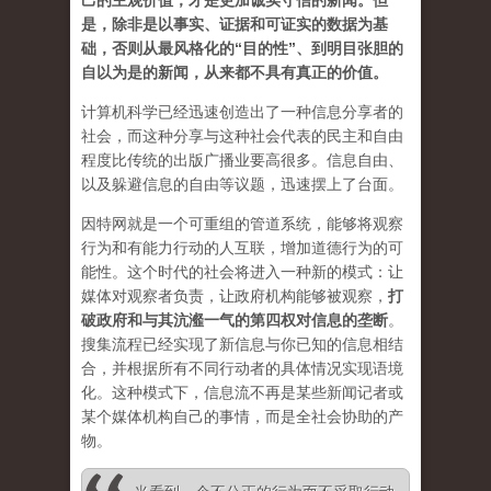
己的主观价值，才是更加诚实守信的新闻。但
是，除非是以事实、证据和可证实的数据为基
础，否则从最风格化的“目的性”、到明目张胆的
自以为是的新闻，从来都不具有真正的价值。
计算机科学已经迅速创造出了一种信息分享者的
社会，而这种分享与这种社会代表的民主和自由
程度比传统的出版广播业要高很多。信息自由、
以及躲避信息的自由等议题，迅速摆上了台面。
因特网就是一个可重组的管道系统，能够将观察
行为和有能力行动的人互联，增加道德行为的可
能性。这个时代的社会将进入一种新的模式：让
媒体对观察者负责，让政府机构能够被观察，
打
破政府和与其沆瀣一气的第四权对信息的垄断
。
搜集流程已经实现了新信息与你已知的信息相结
合，并根据所有不同行动者的具体情况实现语境
化。这种模式下，信息流不再是某些新闻记者或
某个媒体机构自己的事情，而是全社会协助的产
物。