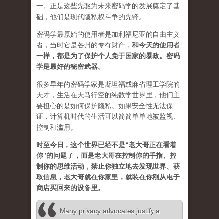
一。正是这些先驱为未来密码学的发展奠定了基
础，他们是现代隐私权斗争的先锋。
密码学最原始的使用者是加利福尼亚的自由主义
者，当时它是各州的专有财产，
和今天的使用者
一样，都是为了保护个人免于国家的暴政。密码
学是最好的秘密武器。
很多早年的密码学家是斯坦福或麻省理工学院的
天才，生活在天马行空的纯数学世界里，他们主
要担心的是如何保护隐私。如果安全性无法保
证，计算机时代的生活可以简简单单地被监视、
控制和滥用。
时至今日，这个世界已经不是“老大哥正在看着
你”的问题了，而是老大哥在控制你的手指、控
制你的思维活动，禁止你独立地去发现世界、获
取信息，老大哥就在你家里，就装在你刚从电子
商店买回来的设备里。
Many privacy advocates justify a