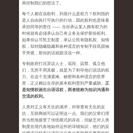
再控制我们的想法了。
每个人都在说权利，到底什么是权力？权利指的
是人自由执行可执行的行动，因此权利也意味着
承担同等的责任 —— 当你承认某人拥有权力的
时候就有必须承认自己有义务去保护那份权利。
如果你认可民主制度，承认公民有隐私权、知情
权，却对隐瞒隐藏和各种谎言的专制手段巩固袖
手旁观，那你的话就跟没说一样。
专制政府打压异议人士，诋毁、囚禁、孤立他
们，无所不用其极，就是为了剥夺他们说话的权
力。在这个充满遮掩、秘密和各种谎言的世界
里，正义赖以生存的基本权利受到严重威胁。
正
是知情权诞生出语话权，两者统称为知识沟通和
交流的权利。
人类对正义有天生的渴求，对审查有天生的反
抗，互联网就可以证明这一点。我们的父辈们理
所当然地接受了传统模式的存在，但缺乏对人类
制度在现代各地如何运作的详细知识，他们的反