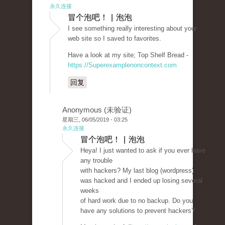
永久连接
冒个泡吧！ | 泡泡
I see something really interesting about your
web site so I saved to favorites.
Have a look at my site; Top Shelf Bread -
https://Superexamplenoncontext.com
回复
Anonymous (未验证)
星期三, 06/05/2019 - 03:25
永久连接
冒个泡吧！ | 泡泡
Heya! I just wanted to ask if you ever have
any trouble
with hackers? My last blog (wordpress)
was hacked and I ended up losing several
weeks
of hard work due to no backup. Do you
have any solutions to prevent hackers?