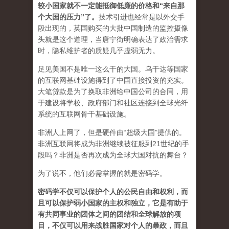
较小国家就不一定能抵御低廉的价格和“来自那
个大国的压力”了
。
技术引进也经常是以外交手
段出现的，英国购买的大批中国制造的监控摄像
头就是这个道理，当唐宁街明确表达了政治需求
时，隐私维护者的质疑几乎虚弱无力。
足见美国不是唯一这么干的大国。乌干达等国家
的互联网基础设施得到了中国直接投资的充实。
大笔贷款是为了换取非洲给中国公司的合同，用
于建设将学校、政府部门和社区连接到全球光纤
系统的互联网骨干基础设施。
非洲人上网了，但是硬件由“超级大国”提供的。
非洲互联网将成为非洲继续被征服到21世纪的手
段吗？非洲是否再次成为全球大国对抗的舞台？
为了说不，他们必需掌握的就是密码学。
密码学不仅可以保护个人的公民自由和权利，而
且可以保护弱小国家的主权和独立，它是有助于
有共同事业的团体之间的团结和全球解放的项
目，不仅可以用来战胜国家对个人的暴政，而且