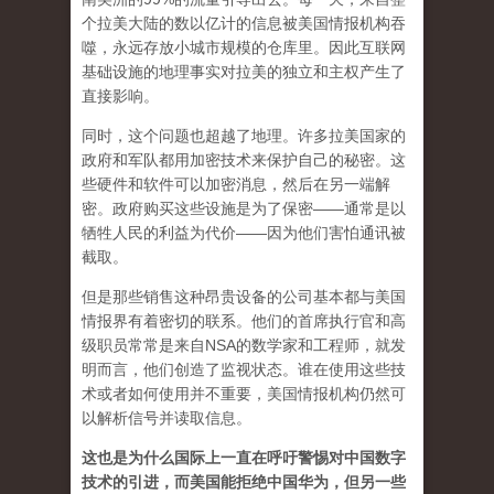
个拉美大陆的数以亿计的信息被美国情报机构吞
噬，永远存放小城市规模的仓库里。因此互联网
基础设施的地理事实对拉美的独立和主权产生了
直接影响。
同时，这个问题也超越了地理。许多拉美国家的
政府和军​​队都用加密技术来保护自己的秘密。这
些硬件和软件可以加密消息，然后在另一端解
密。政府购买这些设施是为了保密——通常是以
牺牲人民的利益为代价——因为他们害怕通讯被
截取。
但是那些销售这种昂贵设备的公司基本都与美国
情报界有着密切的联系。他们的首席执行官和高
级职员常常是来自NSA的数学家和工程师，就发
明而言，他们创造了监视状态。谁在使用这些技
术或者如何使用并不重要，美国情报机构仍然可
以解析信号并读取信息。
这也是为什么国际上一直在呼吁警惕对中国数字
技术的引进，而美国能拒绝中国华为，但另一些