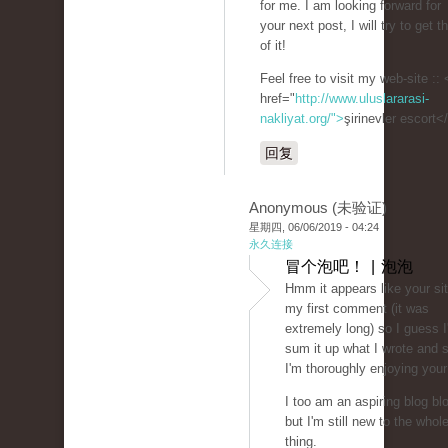
for me. I am looking forward for
your next post, I will try to get 
of it!
Feel free to visit my web-site :: 
href="
http://www.uluslararasi-
nakliyat.org/">
şirinevler escort<
回复
Anonymous (未验证)
星期四, 06/06/2019 - 04:24
永久连接
冒个泡吧！ | 泡泡
Hmm it appears like your sit
my first comment (it was
extremely long) so I guess I'l
sum it up what I wrote and 
I'm thoroughly enjoying your
I too am an aspiring blog bl
but I'm still new to the whol
thing.