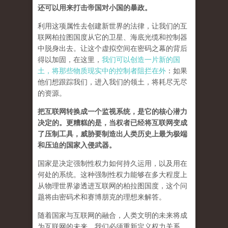
还可以用来打击帝国对小国的暴政。
利用这项属性去创建新世界的法律，让我们的互
联网柏拉图国度从它的卫星、海底光缆和控制器
中脱身出去。让这个虚拟空间在密码之幕的背后
得以加固，在这里，
我们可以创造一片新的国
土，将那些物质现实中的控制者阻拦在外
：如果
他们想跟踪我们，进入我们的领土，将耗尽无尽
的资源。
把互联网转换成一个监视系统，是它的核心潜力
决定的。更糟糕的是，当权者已经将互联网变成
了压制工具，威胁要制造出人类历史上最为极端
和压迫的国家入侵武器。
国家是决定强制性权力如何持久运用，以及用在
何处的系统。这种强制性权力能够在多大程度上
从物理世界渗透进互联网的柏拉图国度，这个问
题将由密码术和赛博朋克的理想来解答。
随着国家与互联网的融合，人类文明的未来将成
为互联网的未来，我们必须重新定义权力关系。