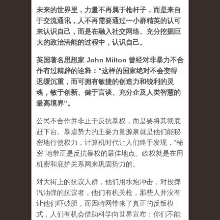
未来的世界里，力量不再属于枪杆子，而是来自
于交流通讯，人不再需要通过一小群精英的认可
来认识自己，而是在融入社交网络、充分挖掘巨
大的政治潜能的过程中，认识自己。
英国著名思想家 John Milton 曾经对非暴力不合
作有过精辟的诠释：“这样的国家绝对不会变得
迟缓沉重，而可拥有敏捷的创造力和锐利的灵
魂，敏于创新、健于言谈、充分企及人类智慧的
最高境界”。
公民不合作并非止于反抗暴权，而是要将其彻底
赶下台。暴虐势力的主要力量源泉就是他们能秘
密地行使权力，计算机时代让人们终于发现，“秘
密”地带正是反抗暴权的最佳地点。政权就是在用
机密和庇护关系网来巩固势力的。
对大街上的抗议人群，他们用水炮冲击，对投掷
汽油弹的抗议者，他们有机关枪，那些人并没有
让他们吓破胆，而因特网带来了真正的反叛模
式，人们有机会借助科学向世界宣布：你们不能