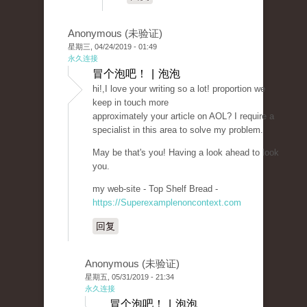
Anonymous (未验证)
星期三, 04/24/2019 - 01:49
永久连接
冒个泡吧！ | 泡泡
hi!,I love your writing so a lot! proportion we
keep in touch more
approximately your article on AOL? I require a
specialist in this area to solve my problem.
May be that's you! Having a look ahead to look
you.
my web-site - Top Shelf Bread -
https://Superexamplenoncontext.com
回复
Anonymous (未验证)
星期五, 05/31/2019 - 21:34
永久连接
冒个泡吧！ | 泡泡