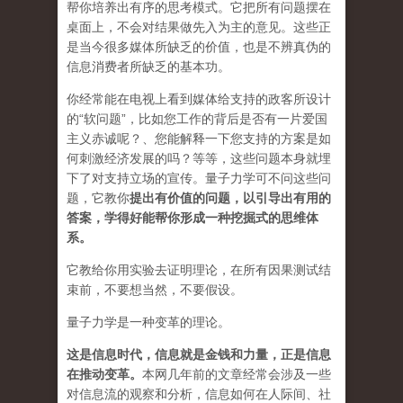
帮你培养出有序的思考模式。它把所有问题摆在
桌面上，不会对结果做先入为主的意见。这些正
是当今很多媒体所缺乏的价值，也是不辨真伪的
信息消费者所缺乏的基本功。
你经常能在电视上看到媒体给支持的政客所设计
的“软问题”，比如您工作的背后是否有一片爱国
主义赤诚呢？、您能解释一下您支持的方案是如
何刺激经济发展的吗？等等，这些问题本身就埋
下了对支持立场的宣传。量子力学可不问这些问
题，它教你
提出有价值的问题，以引导出有用的
答案，学得好能帮你形成一种挖掘式的思维体
系。
它教给你用实验去证明理论，在所有因果测试结
束前，不要想当然，不要假设。
量子力学是一种变革的理论。
这是信息时代，信息就是金钱和力量，正是信息
在推动变革
。
本网几年前的文章经常会涉及一些
对信息流的观察和分析，信息如何在人际间、社