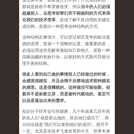
这么多年来，如果说人们学到了什么东西的话，
那就是政权不希望被改变。所以
当今的人们必须
超越前人，去思考前辈们所不能做到的方式来强
化我们的技术变革
。必须了解不良治理的关键生
成结构，发展出一种思考这种结构的方式。
这种结构足够强大，可以穿过相互竞争的政治道
德的泥潭，形成一个清晰的位置。最重要的是，
必须运用这些见解来激励自己和他人，采取一种
高瞻远瞩的有效行动，以更好的方式取代导致治
理不善的结构。
很多人看到自己做的事情前人已经做过的时候，
会感觉很踏实，并且会情不自禁地追求那种踏实
的感觉。这是很糟糕的。这样做没可能创新。创
新并不是标新立异，而是被时代驱动的、甚至可
以说是逼迫出来的需求。
知识分子经常会引经据典，几十年或者几百年前
的先人们“就是那么做的，然后他们成功了”，得
出结论就是“我们可以复制他们的成功”。那可不
一定。尤其是在技术飞速发育的今天，世界本身