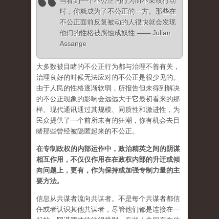
当看到一个不公正的行为而不采取行动
时，你就成为了不公正的一方。那些在
不公正面前反复被动的人很快就会发现
他们的性格被腐蚀成奴性 —— Julian
Assange
大多数被目睹的不公正行为都与治理不善有关，
治理良好的时候无法应对的不公正是很少见的。
由于人民的性格逐渐软弱，所报告但未得到解决
的不公正现象的影响会远远大于它最初看来的那
样。现代通讯通过其规模、同质性和激进性，为
民众提供了一个前所未有的狂潮，你有机会去目
睹那些曾经被隐匿起来的不公正。
在专制政权的内部运作中，政治精英之间的阴谋
相互作用，不仅仅作用在在政权内部的升迁或倾
向问题上，更有，作为保持或加强专制力量的主
要方法。
信息从共谋者流向共谋者。不是每个共谋者都信
任或者认识其他共谋者，尽管他们都是连接在一