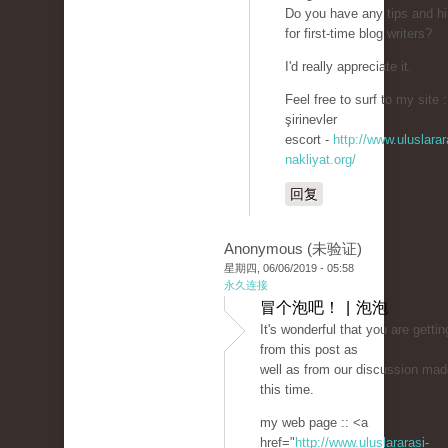
Do you have any tips and hi
for first-time blog writers?
I'd really appreciate it.
Feel free to surf to my site :
şirinevler
escort -
http://www.uluslarar
nakliyat.org/
回复
Anonymous (未验证)
星期四, 06/06/2019 - 05:58
永久连接
冒个泡吧！ | 泡泡
It's wonderful that you are getti
from this post as
well as from our discussion mad
this time.
my web page :: <a
href="
http://www.uluslararasi-