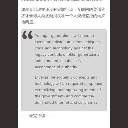
如果直到现在还没有采取行动，互联网的普适性
将让全球人类逐渐消失在一个大规模监控的天罗
地网里。
Younger generations will need to
invent and distribute ideas, critiques,
code and technology against the
legacy controls of older generations
indoctrinated in submissive
acceptance of authority.
Diverse, heterogenic concepts and
technology will be required to oppose
centralizing, homogenizing intents of
the government- and commerce-
dominated Internet and cellphones.
——未完待续——