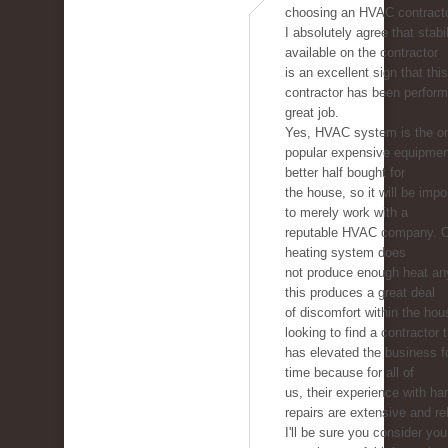
choosing an HVAC contracto
I absolutely agree that stabil
available on the contractor
is an excellent sign that this
contractor has been perform
great job.
Yes, HVAC system is the on
popular expensive equipmen
better half bought for
the house, so it will be imp
to merely work with a
reputable HVAC company. 
heating system does
not produce enough heat a
this produces a great deal
of discomfort within the hou
looking to find a contractor 
has elevated the business 
time because for all of
us, their experience with ha
repairs are extensive and rel
I'll be sure you consider you