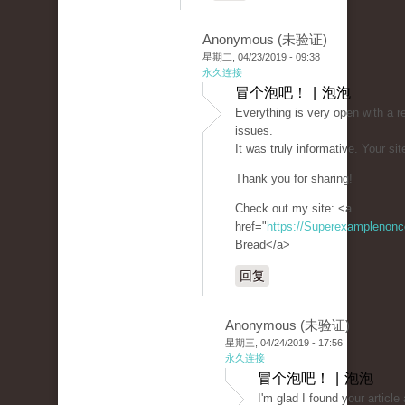
Anonymous (未验证)
星期二, 04/23/2019 - 09:38
永久连接
冒个泡吧！ | 泡泡
Everything is very open with a re
issues.
It was truly informative. Your sit
Thank you for sharing!
Check out my site: <a
href="
https://Superexamplenon
Bread</a>
回复
Anonymous (未验证)
星期三, 04/24/2019 - 17:56
永久连接
冒个泡吧！ | 泡泡
I'm glad I found your article