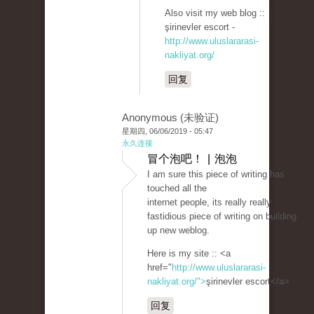
Also visit my web blog ::
şirinevler escort -
http://www.uluslararasi-
nakliyat.org/
回复
Anonymous (未验证)
星期四, 06/06/2019 - 05:47
永久连接
冒个泡吧！ | 泡泡
I am sure this piece of writing has
touched all the
internet people, its really really
fastidious piece of writing on building
up new weblog.
Here is my site :: <a
href="
http://www.uluslararasi-
nakliyat.org/">
şirinevler escort</a>
回复