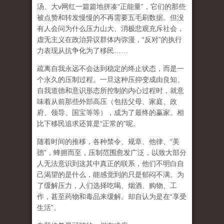
汤、大
v
网红一篇篇地拼凑
“
正能量
”
，它们的那些
被点赞和转发慢慢的不再需要五毛刷数据。但没
有人会问为什么压力山大、消极悲观充斥社会，
虚无主义在政治异议群体内弥漫，
“
反对
”
的执行
力表现从抗争化为了移民
……
疏离自我永远不会达到稳定的终止状态，而是一
个永久的压制过程
。一旦这种压抑变成由良知、
自我道德和意识形态所控制的内心过程时，就意
味着从前那些外部高压（包括父母、家庭、政
府、领导、国宝等等），成为了最终的赢家。相
比下移民追求还算是
“
正常的
”
呢。
随着时间的推移，各种禁令、规章、他律、
“
美
德
”
，蜂拥而至，压制范围愈发广泛，以致大部分
人无法意识到这其中真正的联系，他们不明白自
己渴望的是什么，能感觉到的只是郁闷不满。为
了缓解压力，人们选择吃喝、烟酒、购物、工
作，甚至药物和毒品来缓解。却自认为是在
“
享受
生活
”
。