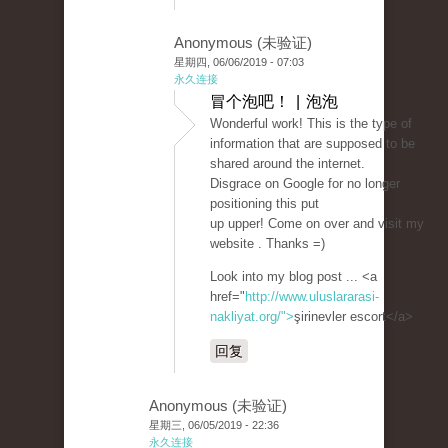
Anonymous (未验证)
星期四, 06/06/2019 - 07:03
永久连接
冒个泡吧！ | 泡泡
Wonderful work! This is the type of
information that are supposed to be
shared around the internet.
Disgrace on Google for no longer
positioning this put
up upper! Come on over and visit my
website . Thanks =)
Look into my blog post ... <a
href="
http://www.uluslararasi-
nakliyat.org/">
şirinevler escort</a>
回复
Anonymous (未验证)
星期三, 06/05/2019 - 22:36
永久连接