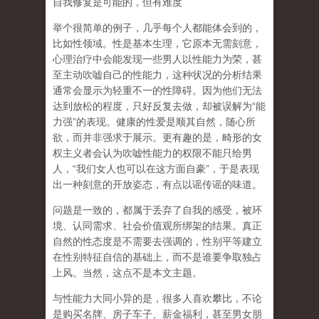
自我修复是可能的，但有难度
举个很简单的例子，几乎每个人都能体会到的，
比如性领域。性是基本生理，它原本无需刻意，
心理治疗中会能发现一些男人以性能力为荣，甚
至主动吹嘘自己的性能力，这种状况的分析结果
通常会显示为轻重不一的性障碍。因为他们无法
达到放松的程度，只好反复去做，却被误解为
“
能
力强
”
的表现。健康的性爱是顺其自然，随心所
欲，而并非强求于展示。更有趣的是，畸形的女
权主义者会认为吹嘘性能力的权限不能只给男
人，
“
我们女人也可以在这方面自豪
”
，于是表现
出一种刻意的开放姿态，有点以谣传谣的味道。
问题是一致的，都属于丢弃了自我的感受，被环
境、认同需求、社会价值观所绑架的结果。真正
自然的性态度是不需要去强调的，性别平等建立
在性别特征自信的基础上，而不是谁要争取独占
上风。当然，这点不是本文主题。
与性能力大同小异的是，很多人喜欢攀比，不论
是购买名牌、房子车子、薪金福利，甚至男女朋