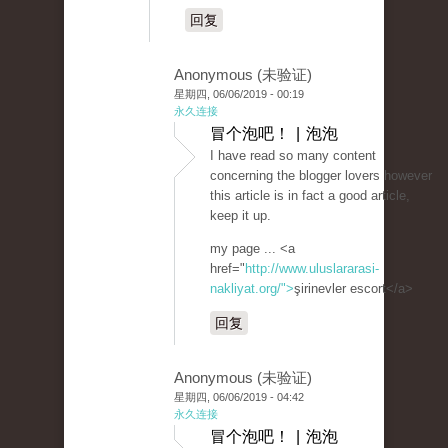
回复
Anonymous (未验证)
星期四, 06/06/2019 - 00:19
永久连接
冒个泡吧！ | 泡泡
I have read so many content
concerning the blogger lovers however
this article is in fact a good article,
keep it up.
my page ... <a
href="
http://www.uluslararasi-
nakliyat.org/">
şirinevler escort</a>
回复
Anonymous (未验证)
星期四, 06/06/2019 - 04:42
永久连接
冒个泡吧！ | 泡泡