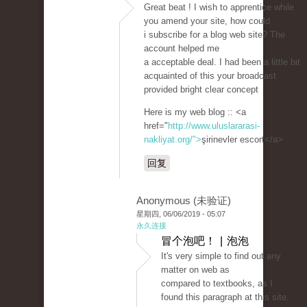
Great beat ! I wish to apprentice while
you amend your site, how could
i subscribe for a blog web site? The
account helped me
a acceptable deal. I had been a little bit
acquainted of this your broadcast
provided bright clear concept
Here is my web blog :: <a
href="
http://www.uluslararasi-
nakliyat.org/">
şirinevler escort</a>
回复
Anonymous (未验证)
星期四, 06/06/2019 - 05:07
永久连接
冒个泡吧！ | 泡泡
It's very simple to find out any
matter on web as
compared to textbooks, as I
found this paragraph at this site.