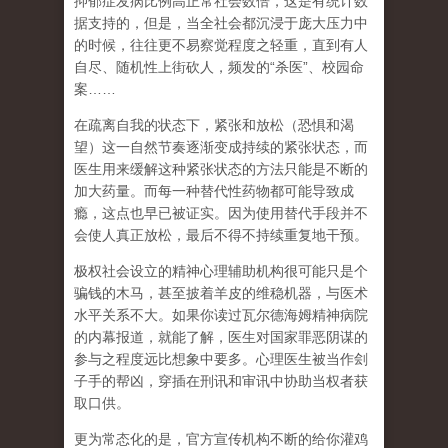
抑郁症发病比例高正常社会数倍，这是有统计数
据支持的，但是，当全社会都沉浸于庞大压力中
的时候，往往更不易察觉程度之轻重，直到有人
自尽、随机性上街砍人，频发的
“
杀医
”
、校园命
案
……
在
疏离自我
的状态下，紧张和放松（恐惧和渴
望）这一自然节奏逐渐变成持续的紧张状态，而
医生用来缓解这种紧张状态的方法只能是不断的
加大药量。而每一种替代性药物都可能导致成
瘾，这点也早已被证实。因为使用替代手段并不
会使人真正放松，最后不得不持续重复地干预。
极权社会设立的精神心理辅助机构很可能只是个
骗钱的木马，甚至披着羊皮的维稳机器，与医术
水平关系不大。如果你读过瓦尔德海姆精神病院
的内幕报道，就能了解，医生对国家罪恶阴谋的
参与之程度远比想象中要多。心理医生被当作刽
子手的帮凶，穿插在刑讯和审讯中协助当权者获
取口供。
更为常态化的是，官方宣传机构不断的给你灌鸡