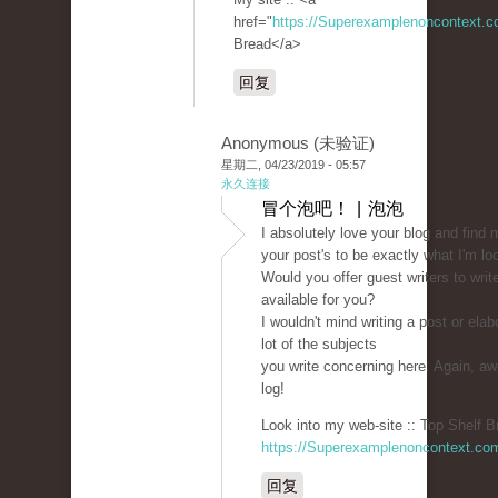
href="
https://Superexamplenoncontext.
Bread</a>
回复
Anonymous (未验证)
星期二, 04/23/2019 - 05:57
永久连接
冒个泡吧！ | 泡泡
I absolutely love your blog and find 
your post's to be exactly what I'm loo
Would you offer guest writers to writ
available for you?
I wouldn't mind writing a post or elab
lot of the subjects
you write concerning here. Again, 
log!
Look into my web-site :: Top Shelf B
https://Superexamplenoncontext.co
回复