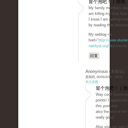
冒个泡吧！ | 泡泡
My family members alwa
am killing my time here
I know I am getting kn
by reading thes pleasan
My weblog <a
href="
http://www.uluslar
nakliyat.org/">
şirinevle
回复
Anonymous (未验证)
星期四, 06/06/2019 - 04:58
永久连接
冒个泡吧！ | 
Way cool! Some ext
points! I appreciat
this post and
also the rest of the 
really good.
Also visit my web bl