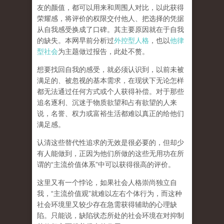
友的颜值，都可以用来和周围人对比，以此获得
荣耀感，将评价的权限交付他人、把选择的凭据
从自我感受换成了口碑。其主要原因就在于自我
的缺失。本网早前分析过
外控型人格
，也以
他律
型社会
为主题做过报告，此处不赘。
想要找回自我的感受，就
必须认识到，以前未被
满足的、被忽视的基本需求，在现状下无论怎样
都无法通过任何方式或个人获得补偿
。对于那些
追名逐利、沉迷于物质欲望和占有欲望的人来
说，名誉、权力或富裕生活都难以真正的给他们
满足感。
认清这些替代性追求的无效是很必要的，但却少
有人能做到，正因为他们所做的这些无用功在所
谓的
“
主流价值体系
”
中可以获得很高的评价。
这里又有一个悖论，如果社会人格崇尚独立自
我，
“
主流价值观
”
就难以左右个体行为，而这种
社会环境里又较少存在急需获得辅助的心理缺
陷。只能说，
缺陷状态所处的社会环境在对抑制