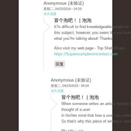
Anonymous (未验证)
星期二, 04/23/2019 - 04:29
永久连接
冒个泡吧！ | 泡泡
It?s difficult to find knowledgeable people on
this subject, however, you seem like you kn
what you?re talking about! Thanks
Also visit my web page - Top Shelf Bread -
https://Superexamplenoncontext.com
回复
Anonymous (未验证)
星期二, 04/23/2019 - 05:04
永久连接
冒个泡吧！ | 泡泡
When someone writes an article he/she m
thought of a user
in his/her mind that how a user can under
So that's why this piece of writing is am
My site :: <a