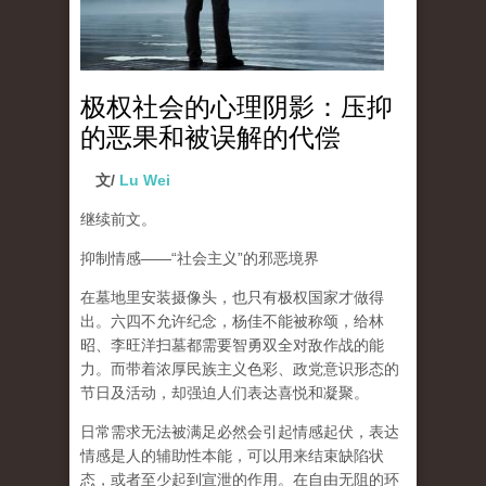
极权社会的心理阴影：压抑
的恶果和被误解的代偿
文/
Lu Wei
继续前文。
抑制情感
——“
社会主义
”
的邪恶境界
在墓地里安装摄像头，也只有极权国家才做得
出。六四不允许纪念，杨佳不能被称颂，给林
昭、李旺洋扫墓都需要智勇双全对敌作战的能
力。而带着浓厚民族主义色彩、政党意识形态的
节日及活动，却强迫人们表达喜悦和凝聚。
日常需求无法被满足必然会引起情感起伏，
表达
情感是人的辅助性本能，可以用来结束缺陷状
态，或者至少起到宣泄的作用
。在自由无阻的环