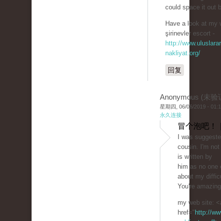
could space it out 
Have a look at my 
şirinevler escort -
http://www.uluslarar
nakliyat.org/
回复
Anonymous (未验
星期四, 06/06/2019 - 01:
永久连接
冒个泡吧！ 
I was suggeste
cousin. I'm not
is written by
him as no one 
about my difficu
You're amazing
my web site: <
href="
http://ww