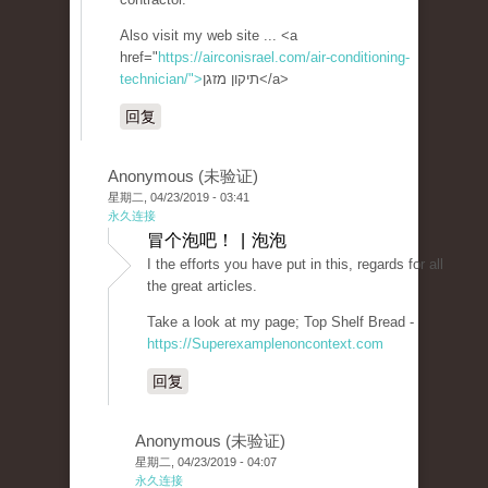
Also visit my web site ... <a
href="
https://airconisrael.com/air-conditioning-
technician/">
תיקון מזגן</a>
回复
Anonymous (未验证)
星期二, 04/23/2019 - 03:41
永久连接
冒个泡吧！ | 泡泡
I the efforts you have put in this, regards for all
the great articles.
Take a look at my page; Top Shelf Bread -
https://Superexamplenoncontext.com
回复
Anonymous (未验证)
星期二, 04/23/2019 - 04:07
永久连接