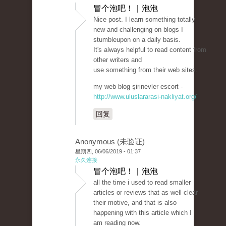
冒个泡吧！ | 泡泡
Nice post. I learn something totally
new and challenging on blogs I
stumbleupon on a daily basis.
It's always helpful to read content from
other writers and
use something from their web sites.
my web blog şirinevler escort -
http://www.uluslararasi-nakliyat.org/
回复
Anonymous (未验证)
星期四, 06/06/2019 - 01:37
永久连接
冒个泡吧！ | 泡泡
all the time i used to read smaller
articles or reviews that as well clear
their motive, and that is also
happening with this article which I
am reading now.