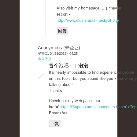
Also visit my homepage ... şirinevler
escort -
http://www.uluslararasi-nakliyat.org/
回复
Anonymous (未验证)
星期二, 04/23/2019 - 04:25
永久连接
冒个泡吧！ | 泡泡
It's nearly impossible to find experienced people
on this topic, but you sound like you know what y
talking about!
Thanks
Check out my web page - <a
href="
https://Superexamplenoncontext.com">Top
Bread</a>
回复