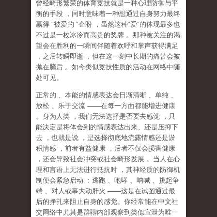
曾经畸形繁荣的体育竞技就是一种心理防御与平
衡的手段
，同时意味着一种想通过自身努力最终
赢得
“
被爱的
”
企盼
，虽然这种
“
爱
”
的体现最多也
不过是一枚冰冷而高贵的奖牌
。那种
被关注的渴
望
会在胜利的一瞬间伴随着欢呼和掌声获得满足
，之后转瞬即逝
，但在这一刻中长期的痛苦会被
抛在脑后
。如今类似竞技性质的活动在网络中随
处可见。
正常的
、本能的情感表达会日渐清晰
、单纯
、
放松
、乐于交流
——
在每一方面都能增进健康
。身为人类
，我们无法选择是否要去感觉
，只
能决定是将体会到的情感表达出来、还是压抑下
去
，也就是说
，
是选择彻底地流露情感还是淤
积情感
，前者有益健康
，后者不仅会损害健康
，还会导致社会冲突或社会畸形发展
。当人在心
理和言语上无法进行抵抗时
，其神经质的防御机
制便会紧急启动
：逃跑
、咆哮
、呐喊
、挑起争
端
、对人或事大动肝火
——
这是在试图通过最
后的挣扎来阻止自身的感觉。你经常能在中文社
交网络中尤其是群聊内部观察到类似宣泄为唯一