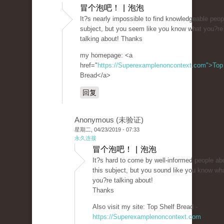
冒个泡吧！ | 泡泡
It?s nearly impossible to find knowledgeable peop
subject, but you seem like you know what you?re
talking about! Thanks
my homepage: <a
href="
https://Superexamplenoncontext.com">Top
Bread</a>
回复
Anonymous (未验证)
星期二, 04/23/2019 - 07:33
永久连接
冒个泡吧！ | 泡泡
It?s hard to come by well-informed people ab
this subject, but you sound like you know wh
you?re talking about!
Thanks
Also visit my site: Top Shelf Bread -
https://Superexamplenoncontext.com