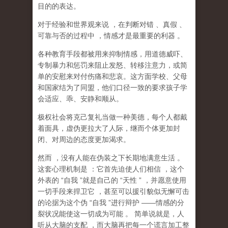
目的的表达。
对于经验和世界观来说
，在判断对错
、真假
、
可靠与否的过程中
，情感才是最重要的利器
。
各种教育手段都被用来抑制情感，用道德威吓、
专制暴力和惩罚来阻止发怒、转移注意力，或简
单的安慰来对付伤痛和悲哀。这方面学校、父母
和国家结为了同盟，他们口径一致的要求孩子学
会适应、乖、安静和顺从。
极权社会将克己复礼当做一种美德，每个人都戴
着面具，虚伪更拉大了人际，继而个体更加封
闭、对周边的态度更加渴求。
然而
，没有人能在伪装之下长期地满意生活
。
这套心理机制是
：它首先迫使人们相信
，这个
外表的
“
自我
”
就是自己的
“
天性
”
，并愿意使用
一切手段来捍卫它
，甚至可以援引貌似无懈可击
的论据为这个伪
“
自我
”
进行辩护
——
情感的分
裂状况能使这一切成为可能
。
简单说就是，
人
听从大脑的支配
，而大脑再把每一个谎言加工整