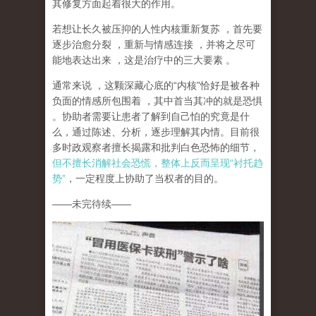
其修复方面起着很大的作用。
若想让长久被压抑的人性内核重新复苏
，首先要
逐步治愈分裂
，重新与情感连接
，并将之尽可
能地表达出来
，这是治疗中的三大要素
。
通常来说
，这颗深藏心底的
“
内核
”
恰好是被各种
负面的情感所包围着
，其中首当其冲的就是恐惧
。协助者需要让患者了解到自己怕的究竟是什
么，通过陈述、分析，逐步理解其内情。目前很
多时政观察者擅长揭露和批判白色恐怖的细节，
但不擅长消解社会恐慌，整体上反而呈现
“
衬托趋
势
”
，一定程度上协助了当权者的目的。
——
未完待续
——