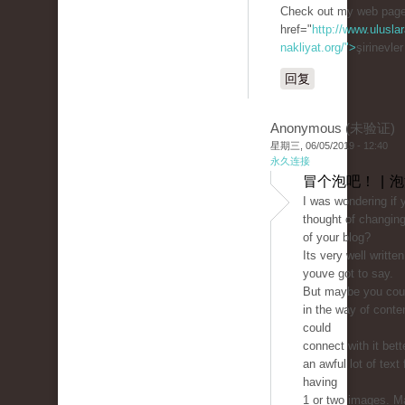
Check out my web page
href="
http://www.uluslar
nakliyat.org/">
şirinevle
回复
Anonymous (未验证)
星期三, 06/05/2019 - 12:40
永久连接
冒个泡吧！ | 
I was wondering if 
thought of changing
of your blog?
Its very well writte
youve got to say.
But maybe you could
in the way of conte
could
connect with it bett
an awful lot of text 
having
1 or two images. 