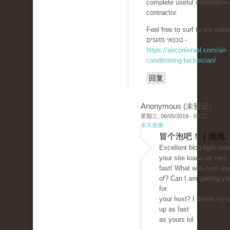
complete useful informatio
contractor.
Feel free to surf to my webp
טכנאי מזגנים -
https://airconisrael.com/air-
conditioning-technician/
回复
Anonymous (未验证)
星期三, 06/05/2019 - 09:27
永久连接
冒个泡吧！ | 泡泡
Excellent blog right here
your site loads up very
fast! What web host are
of? Can I am getting your
for
your host? I desire my 
up as fast
as yours lol