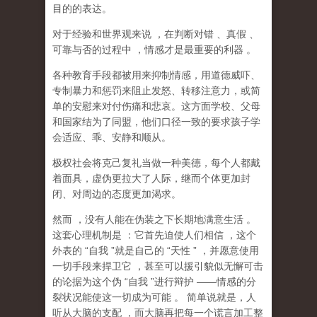
目的的表达。
对于经验和世界观来说
，在判断对错
、真假
、
可靠与否的过程中
，情感才是最重要的利器
。
各种教育手段都被用来抑制情感，用道德威吓、
专制暴力和惩罚来阻止发怒、转移注意力，或简
单的安慰来对付伤痛和悲哀。这方面学校、父母
和国家结为了同盟，他们口径一致的要求孩子学
会适应、乖、安静和顺从。
极权社会将克己复礼当做一种美德，每个人都戴
着面具，虚伪更拉大了人际，继而个体更加封
闭、对周边的态度更加渴求。
然而
，没有人能在伪装之下长期地满意生活
。
这套心理机制是
：它首先迫使人们相信
，这个
外表的
“
自我
”
就是自己的
“
天性
”
，并愿意使用
一切手段来捍卫它
，甚至可以援引貌似无懈可击
的论据为这个伪
“
自我
”
进行辩护
——
情感的分
裂状况能使这一切成为可能
。
简单说就是，
人
听从大脑的支配
，而大脑再把每一个谎言加工整