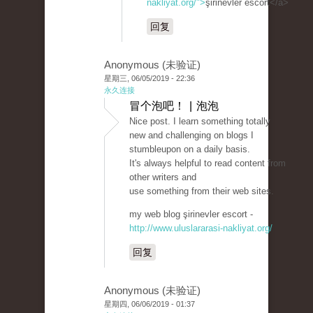
nakliyat.org/">
şirinevler escort</a>
回复
Anonymous (未验证)
星期三, 06/05/2019 - 22:36
永久连接
冒个泡吧！ | 泡泡
Nice post. I learn something totally
new and challenging on blogs I
stumbleupon on a daily basis.
It's always helpful to read content from
other writers and
use something from their web sites.
my web blog şirinevler escort -
http://www.uluslararasi-nakliyat.org/
回复
Anonymous (未验证)
星期四, 06/06/2019 - 01:37