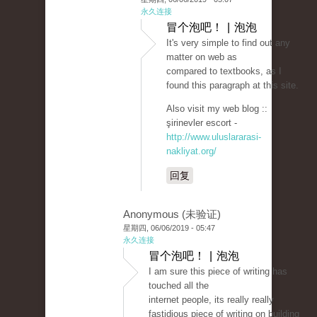
永久连接
冒个泡吧！ | 泡泡
It's very simple to find out any
matter on web as
compared to textbooks, as I
found this paragraph at this site.
Also visit my web blog ::
şirinevler escort -
http://www.uluslararasi-
nakliyat.org/
回复
Anonymous (未验证)
星期四, 06/06/2019 - 05:47
永久连接
冒个泡吧！ | 泡泡
I am sure this piece of writing has
touched all the
internet people, its really really
fastidious piece of writing on building