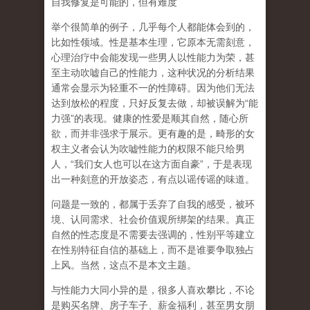
自我修复是可能的，但有难度
举个很简单的例子，几乎每个人都能体会到的，
比如性领域。性是基本生理，它原本无需刻意，
心理治疗中会能发现一些男人以性能力为荣，甚
至主动吹嘘自己的性能力，这种状况的分析结果
通常会显示为轻重不一的性障碍。因为他们无法
达到放松的程度，只好反复去做，却被误解为
“
能
力强
”
的表现。健康的性爱是顺其自然，随心所
欲，而并非强求于展示。更有趣的是，畸形的女
权主义者会认为吹嘘性能力的权限不能只给男
人，
“
我们女人也可以在这方面自豪
”
，于是表现
出一种刻意的开放姿态，有点以谣传谣的味道。
问题是一致的，都属于丢弃了自我的感受，被环
境、认同需求、社会价值观所绑架的结果。真正
自然的性态度是不需要去强调的，性别平等建立
在性别特征自信的基础上，而不是谁要争取独占
上风。当然，这点不是本文主题。
与性能力大同小异的是，很多人喜欢攀比，不论
是购买名牌、房子车子、薪金福利，甚至男女朋