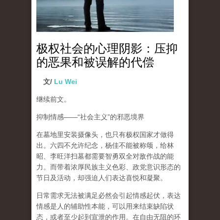
极权社会的心理阴影：压抑
的恶果和被误解的代偿
文/
Lu Wei
继续前文。
抑制情感
——“
社会主义
”
的邪恶境界
在墓地里安装摄像头，也只有极权国家才做得
出。六四不允许纪念，杨佳不能被称颂，给林
昭、李旺洋扫墓都需要智勇双全对敌作战的能
力。而带着浓厚民族主义色彩、政党意识形态的
节日及活动，却强迫人们表达喜悦和凝聚。
日常需求无法被满足必然会引起情感起伏，
表达
情感是人的辅助性本能，可以用来结束缺陷状
态，或者至少起到宣泄的作用
。在自由无阻的环