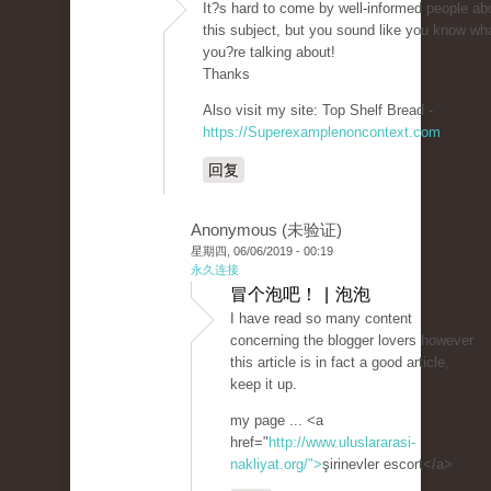
It?s hard to come by well-informed people ab
this subject, but you sound like you know wh
you?re talking about!
Thanks
Also visit my site: Top Shelf Bread -
https://Superexamplenoncontext.com
回复
Anonymous (未验证)
星期四, 06/06/2019 - 00:19
永久连接
冒个泡吧！ | 泡泡
I have read so many content
concerning the blogger lovers however
this article is in fact a good article,
keep it up.
my page ... <a
href="
http://www.uluslararasi-
nakliyat.org/">
şirinevler escort</a>