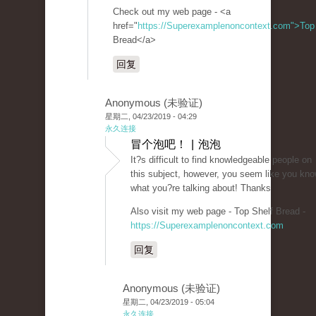
Check out my web page - <a
href="
https://Superexamplenoncontext.com">Top
Bread</a>
回复
Anonymous (未验证)
星期二, 04/23/2019 - 04:29
永久连接
冒个泡吧！ | 泡泡
It?s difficult to find knowledgeable people on
this subject, however, you seem like you kn
what you?re talking about! Thanks
Also visit my web page - Top Shelf Bread -
https://Superexamplenoncontext.com
回复
Anonymous (未验证)
星期二, 04/23/2019 - 05:04
永久连接