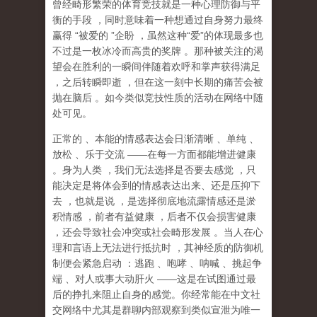
曾经畸形繁荣的体育竞技就是一种心理防御与平
衡的手段
，同时意味着一种想通过自身努力最终
赢得
“
被爱的
”
企盼
，虽然这种
“
爱
”
的体现最多也
不过是一枚冰冷而高贵的奖牌
。那种
被关注的渴
望
会在胜利的一瞬间伴随着欢呼和掌声获得满足
，之后转瞬即逝
，但在这一刻中长期的痛苦会被
抛在脑后
。如今类似竞技性质的活动在网络中随
处可见。
正常的
、本能的情感表达会日渐清晰
、单纯
、
放松
、乐于交流
——
在每一方面都能增进健康
。身为人类
，我们无法选择是否要去感觉
，只
能决定是将体会到的情感表达出来、还是压抑下
去
，也就是说
，
是选择彻底地流露情感还是淤
积情感
，前者有益健康
，后者不仅会损害健康
，还会导致社会冲突或社会畸形发展
。当人在心
理和言语上无法进行抵抗时
，其神经质的防御机
制便会紧急启动
：逃跑
、咆哮
、呐喊
、挑起争
端
、对人或事大动肝火
——
这是在试图通过最
后的挣扎来阻止自身的感觉。你经常能在中文社
交网络中尤其是群聊内部观察到类似宣泄为唯一