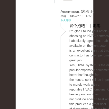
Anonymous (未验证)
星期三, 04/24/2019 - 17:56
永久连接
冒个泡吧！ | 泡泡
I'm glad I found your article
choosing an HVAC contracto
I absolutely agree that stabil
available on the contractor
is an excellent sign that this
contractor has been perform
great job.
Yes, HVAC system is the on
popular expensive equipmen
better half bought for
the house, so it will be imp
to merely work with a
reputable HVAC company. 
heating system does
not produce enough heat a
this produces a great deal
of discomfort within the hou