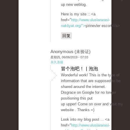
up new weblog.
Here is my site :: <a
href="
http://www.uluslararasi-
nakliyat.org/">
şirinevler escort</a>
回复
Anonymous (未验证)
星期四, 06/06/2019 - 07:03
永久连接
冒个泡吧！ | 泡泡
Wonderful work! This is the type of
information that are supposed to be
shared around the internet.
Disgrace on Google for no longer
positioning this put
up upper! Come on over and visit my
website . Thanks =)
Look into my blog post ... <a
href="
http://www.uluslararasi-