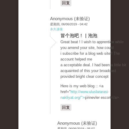
回复
Anonymous (未验证)
星期四, 06/06/2019 - 04:42
永久连接
冒个泡吧！ | 泡泡
Great beat ! I wish to apprentice while
you amend your site, how could
i subscribe for a blog web site? The
account helped me
a acceptable deal. I had been a little bit
acquainted of this your broadcast
provided bright clear concept
Here is my web blog :: <a
href="
http://www.uluslararasi-
nakliyat.org/">
şirinevler escort</a>
回复
Anonymous (未验证)
星期四, 06/06/2019 - 05:07