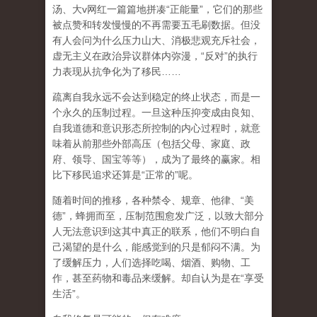
汤、大
v
网红一篇篇地拼凑
“
正能量
”
，它们的那些
被点赞和转发慢慢的不再需要五毛刷数据。但没
有人会问为什么压力山大、消极悲观充斥社会，
虚无主义在政治异议群体内弥漫，
“
反对
”
的执行
力表现从抗争化为了移民
……
疏离自我永远不会达到稳定的终止状态，而是一
个永久的压制过程
。一旦这种压抑变成由良知、
自我道德和意识形态所控制的内心过程时，就意
味着从前那些外部高压（包括父母、家庭、政
府、领导、国宝等等），成为了最终的赢家。相
比下移民追求还算是
“
正常的
”
呢。
随着时间的推移，各种禁令、规章、他律、
“
美
德
”
，蜂拥而至，压制范围愈发广泛，以致大部分
人无法意识到这其中真正的联系，他们不明白自
己渴望的是什么，能感觉到的只是郁闷不满。为
了缓解压力，人们选择吃喝、烟酒、购物、工
作，甚至药物和毒品来缓解。却自认为是在
“
享受
生活
”
。