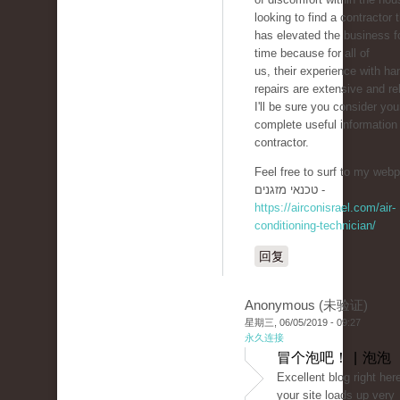
looking to find a contractor 
has elevated the business 
time because for all of
us, their experience with ha
repairs are extensive and rel
I'll be sure you consider you
complete useful informatio
contractor.
Feel free to surf to my webp
טכנאי מזגנים -
https://airconisrael.com/air-
conditioning-technician/
回复
Anonymous (未验证)
星期三, 06/05/2019 - 09:27
永久连接
冒个泡吧！ | 泡泡
Excellent blog right here
your site loads up very