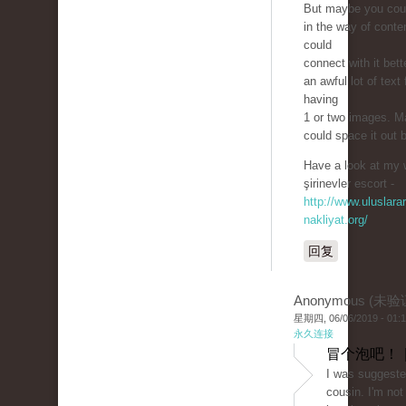
But maybe you could
in the way of conte
could
connect with it bett
an awful lot of text 
having
1 or two images. 
could space it out 
Have a look at my 
şirinevler escort -
http://www.uluslarar
nakliyat.org/
回复
Anonymous (未验
星期四, 06/06/2019 - 01:
永久连接
冒个泡吧！ 
I was suggeste
cousin. I'm not