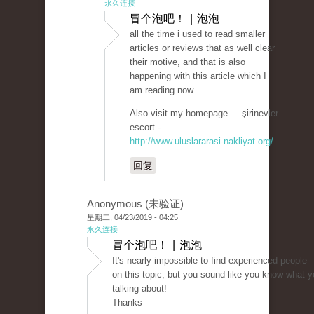
永久连接
冒个泡吧！ | 泡泡
all the time i used to read smaller
articles or reviews that as well clear
their motive, and that is also
happening with this article which I
am reading now.
Also visit my homepage ... şirinevler
escort -
http://www.uluslararasi-nakliyat.org/
回复
Anonymous (未验证)
星期二, 04/23/2019 - 04:25
永久连接
冒个泡吧！ | 泡泡
It's nearly impossible to find experienced people
on this topic, but you sound like you know what y
talking about!
Thanks