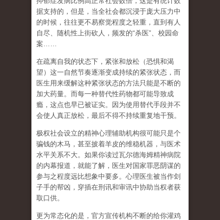
抑郁症发病比例高正常社会数倍，这是有统计数
据支持的，但是，当全社会都沉浸于庞大压力中
的时候，往往更不易察觉程度之轻重，直到有人
自尽、随机性上街砍人，频发的
“
杀医
”
、校园命
案
……
在
疏离自我
的状态下，紧张和放松（恐惧和渴
望）这一自然节奏逐渐变成持续的紧张状态，而
医生用来缓解这种紧张状态的方法只能是不断的
加大药量。而每一种替代性药物都可能导致成
瘾，这点也早已被证实。因为使用替代手段并不
会使人真正放松，最后不得不持续重复地干预。
极权社会设立的精神心理辅助机构很可能只是个
骗钱的木马，甚至披着羊皮的维稳机器，与医术
水平关系不大。如果你读过瓦尔德海姆精神病院
的内幕报道，就能了解，医生对国家罪恶阴谋的
参与之程度远比想象中要多。心理医生被当作刽
子手的帮凶，穿插在刑讯和审讯中协助当权者获
取口供。
更为常态化的是，官方宣传机构不断的给你灌鸡