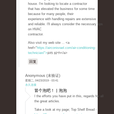
house. I'm looking to locate a contractor
that has elevated the business for some time
because for many people, their
experience with handling repairs are extensive
and reliable. I'll always consider the necessary tips
on HVAC
contractor.
Also visit my web site ... <a
href="
https://airconisrael.com/air-conditioning-
technician/">
תיקון מזגן</a>
回复
Anonymous (未验证)
星期二, 04/23/2019 - 03:41
永久连接
冒个泡吧！ | 泡泡
I the efforts you have put in this, regards for all
the great articles.
Take a look at my page; Top Shelf Bread -