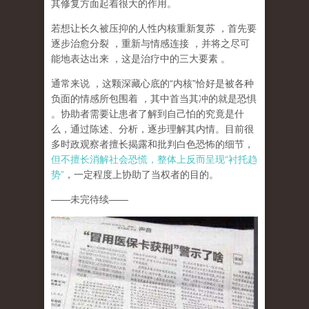
其修复方面起着很大的作用。
若想让长久被压抑的人性内核重新复苏
，首先要
逐步治愈分裂
，重新与情感连接
，并将之尽可
能地表达出来
，这是治疗中的三大要素
。
通常来说
，这颗深藏心底的
“
内核
”
恰好是被各种
负面的情感所包围着
，其中首当其冲的就是恐惧
。协助者需要让患者了解到自己怕的究竟是什
么，通过陈述、分析，逐步理解其内情。目前很
多时政观察者擅长揭露和批判白色恐怖的细节，
但不擅长消解社会恐慌，整体上反而呈现
“
衬托趋
势
”
，一定程度上协助了当权者的目的。
——
未完待续
——