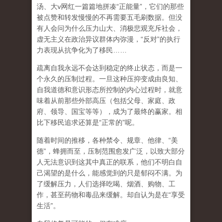
汤、大
v
网红一篇篇地拼凑
“
正能量
”
，它们的那些
被点赞和转发慢慢的不再需要五毛刷数据。但没
有人会问为什么压力山大、消极悲观充斥社会，
虚无主义在政治异议群体内弥漫，
“
反对
”
的执行
力表现从抗争化为了移民
……
疏离自我永远不会达到稳定的终止状态，而是一
个永久的压制过程
。一旦这种压抑变成由良知、
自我道德和意识形态所控制的内心过程时，就意
味着从前那些外部高压（包括父母、家庭、政
府、领导、国宝等等），成为了最终的赢家。相
比下移民追求还算是
“
正常的
”
呢。
随着时间的推移，各种禁令、规章、他律、
“
美
德
”
，蜂拥而至，压制范围愈发广泛，以致大部分
人无法意识到这其中真正的联系，他们不明白自
己渴望的是什么，能感觉到的只是郁闷不满。为
了缓解压力，人们选择吃喝、烟酒、购物、工
作，甚至药物和毒品来缓解。却自认为是在
“
享受
生活
”
。