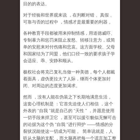
目的的表达。
对于经验和世界观来说
，在判断对错
、真假
、
可靠与否的过程中
，情感才是最重要的利器
。
各种教育手段都被用来抑制情感，用道德威吓、
专制暴力和惩罚来阻止发怒、转移注意力，或简
单的安慰来对付伤痛和悲哀。这方面学校、父母
和国家结为了同盟，他们口径一致的要求孩子学
会适应、乖、安静和顺从。
极权社会将克己复礼当做一种美德，每个人都戴
着面具，虚伪更拉大了人际，继而个体更加封
闭、对周边的态度更加渴求。
然而
，没有人能在伪装之下长期地满意生活
。
这套心理机制是
：它首先迫使人们相信
，这个
外表的
“
自我
”
就是自己的
“
天性
”
，并愿意使用
一切手段来捍卫它
，甚至可以援引貌似无懈可击
的论据为这个伪
“
自我
”
进行辩护
——
情感的分
裂状况能使这一切成为可能
。
简单说就是，
人
听从大脑的支配
，而大脑再把每一个谎言加工整