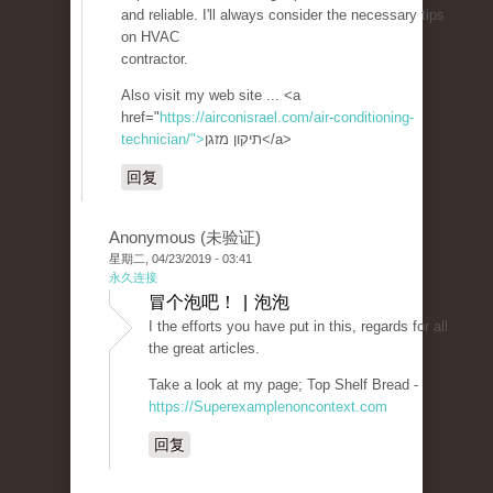
and reliable. I'll always consider the necessary tips
on HVAC
contractor.
Also visit my web site ... <a
href="
https://airconisrael.com/air-conditioning-
technician/">
תיקון מזגן</a>
回复
Anonymous (未验证)
星期二, 04/23/2019 - 03:41
永久连接
冒个泡吧！ | 泡泡
I the efforts you have put in this, regards for all
the great articles.
Take a look at my page; Top Shelf Bread -
https://Superexamplenoncontext.com
回复