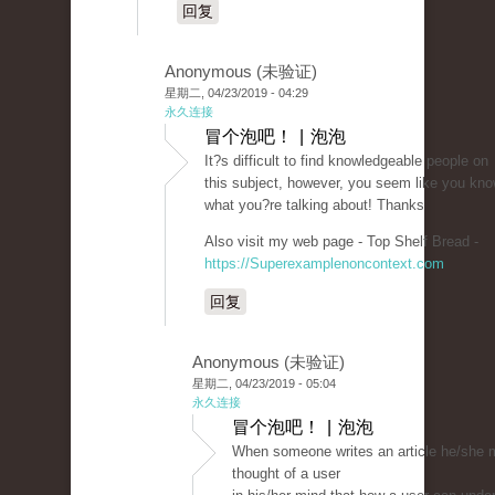
回复
Anonymous (未验证)
星期二, 04/23/2019 - 04:29
永久连接
冒个泡吧！ | 泡泡
It?s difficult to find knowledgeable people on
this subject, however, you seem like you kn
what you?re talking about! Thanks
Also visit my web page - Top Shelf Bread -
https://Superexamplenoncontext.com
回复
Anonymous (未验证)
星期二, 04/23/2019 - 05:04
永久连接
冒个泡吧！ | 泡泡
When someone writes an article he/she m
thought of a user