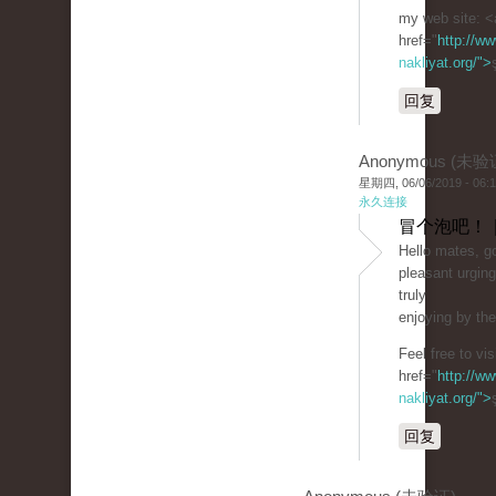
my web site: <
href="
http://ww
nakliyat.org/">
回复
Anonymous (未验
星期四, 06/06/2019 - 06:
永久连接
冒个泡吧！ 
Hello mates, go
pleasant urgin
truly
enjoying by th
Feel free to vi
href="
http://ww
nakliyat.org/">
回复