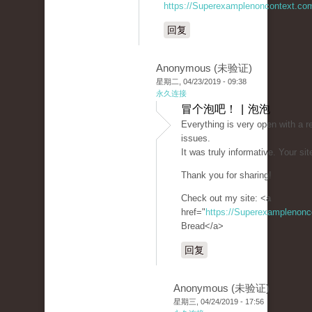
https://Superexamplenoncontext.co
回复
Anonymous (未验证)
星期二, 04/23/2019 - 09:38
永久连接
冒个泡吧！ | 泡泡
Everything is very open with a re
issues.
It was truly informative. Your sit
Thank you for sharing!
Check out my site: <a
href="
https://Superexamplenon
Bread</a>
回复
Anonymous (未验证)
星期三, 04/24/2019 - 17:56