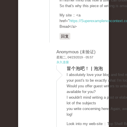
in his/her mind that how a user can under
So that's why this piece of writing is am
My site :: <a
href="
https://Superexamplenoncontext.
Bread</a>
回复
Anonymous (未验证)
星期二, 04/23/2019 - 05:57
永久连接
冒个泡吧！ | 泡泡
I absolutely love your blog and find 
your post's to be exactly what I'm loo
Would you offer guest writers to writ
available for you?
I wouldn't mind writing a post or elab
lot of the subjects
you write concerning here. Again, 
log!
Look into my web-site :: Top Shelf B