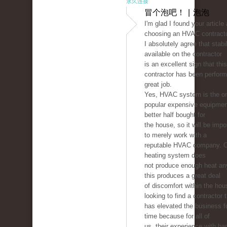
永久连接
冒个泡吧！ | 泡泡
I'm glad I found your article
choosing an HVAC contracto
I absolutely agree that stabil
available on the contractor
is an excellent sign that this
contractor has been perform
great job.
Yes, HVAC system is the on
popular expensive equipmen
better half bought for
the house, so it will be imp
to merely work with a
reputable HVAC company. 
heating system does
not produce enough heat a
this produces a great deal
of discomfort within the hou
looking to find a contractor 
has elevated the business 
time because for all of
us, their experience with ha