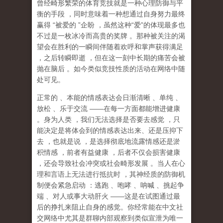
曾经畸形繁荣的体育竞技就是一种心理防御与平
衡的手段
，同时意味着一种想通过自身努力最终
赢得
“
被爱的
”
企盼
，虽然这种
“
爱
”
的体现最多也
不过是一枚冰冷而高贵的奖牌
。那种
被关注的渴
望
会在胜利的一瞬间伴随着欢呼和掌声获得满足
，之后转瞬即逝
，但在这一刻中长期的痛苦会被
抛在脑后
。如今类似竞技性质的活动在网络中随
处可见。
正常的
、本能的情感表达会日渐清晰
、单纯
、
放松
、乐于交流
——
在每一方面都能增进健康
。身为人类
，我们无法选择是否要去感觉
，只
能决定是将体会到的情感表达出来、还是压抑下
去
，也就是说
，
是选择彻底地流露情感还是淤
积情感
，前者有益健康
，后者不仅会损害健康
，还会导致社会冲突或社会畸形发展
。当人在心
理和言语上无法进行抵抗时
，其神经质的防御机
制便会紧急启动
：逃跑
、咆哮
、呐喊
、挑起争
端
、对人或事大动肝火
——
这是在试图通过最
后的挣扎来阻止自身的感觉。你经常能在中文社
交网络中尤其是群聊内部观察到类似宣泄为唯一