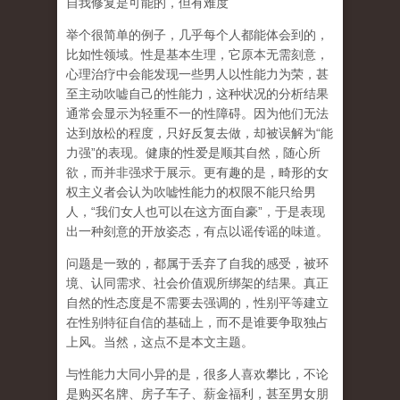
自我修复是可能的，但有难度
举个很简单的例子，几乎每个人都能体会到的，
比如性领域。性是基本生理，它原本无需刻意，
心理治疗中会能发现一些男人以性能力为荣，甚
至主动吹嘘自己的性能力，这种状况的分析结果
通常会显示为轻重不一的性障碍。因为他们无法
达到放松的程度，只好反复去做，却被误解为
“
能
力强
”
的表现。健康的性爱是顺其自然，随心所
欲，而并非强求于展示。更有趣的是，畸形的女
权主义者会认为吹嘘性能力的权限不能只给男
人，
“
我们女人也可以在这方面自豪
”
，于是表现
出一种刻意的开放姿态，有点以谣传谣的味道。
问题是一致的，都属于丢弃了自我的感受，被环
境、认同需求、社会价值观所绑架的结果。真正
自然的性态度是不需要去强调的，性别平等建立
在性别特征自信的基础上，而不是谁要争取独占
上风。当然，这点不是本文主题。
与性能力大同小异的是，很多人喜欢攀比，不论
是购买名牌、房子车子、薪金福利，甚至男女朋