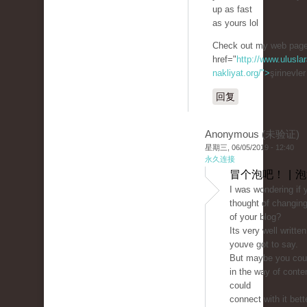
up as fast
as yours lol
Check out my web page
href="
http://www.uluslar
nakliyat.org/">
şirinevle
回复
Anonymous (未验证)
星期三, 06/05/2019 - 12:40
永久连接
冒个泡吧！ | 
I was wondering if 
thought of changing
of your blog?
Its very well writte
youve got to say.
But maybe you could
in the way of conte
could
connect with it bett