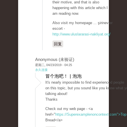
their motive, and that is also
happening with this article which I
am reading now.
Also visit my homepage ... şirinevler
escort -
http://www.uluslararasi-nakliyat.org/
回复
Anonymous (未验证)
星期二, 04/23/2019 - 04:25
永久连接
冒个泡吧！ | 泡泡
It's nearly impossible to find experienced people
on this topic, but you sound like you know what y
talking about!
Thanks
Check out my web page - <a
href="
https://Superexamplenoncontext.com">Top
Bread</a>