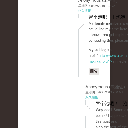
Anonymous (未验证)
星期四, 06/06/2019 - 02:33
永久连接
冒个泡吧！ | 泡泡
My family members alwa
am killing my time here
I know I am getting kn
by reading thes pleasan
My weblog <a
href="
http://www.uluslar
nakliyat.org/">
şirinevle
回复
Anonymous (未验证)
星期四, 06/06/2019 - 04:58
永久连接
冒个泡吧！ | 
Way cool! Some ext
points! I appreciat
this post and
also the rest of the 