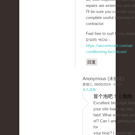
repairs are extensive and rel
I'll be sure you consider you
complete useful informatio
contractor.
Feel free to surf to my webp
טכנאי מזגנים -
https://airconisrael.com/air-
conditioning-technician/
回复
Anonymous (未验证)
星期三, 06/05/2019 - 09:27
永久连接
冒个泡吧！ | 泡泡
Excellent blog right here
your site loads up very
fast! What web host are
of? Can I am getting your
for
your host? I desire my 