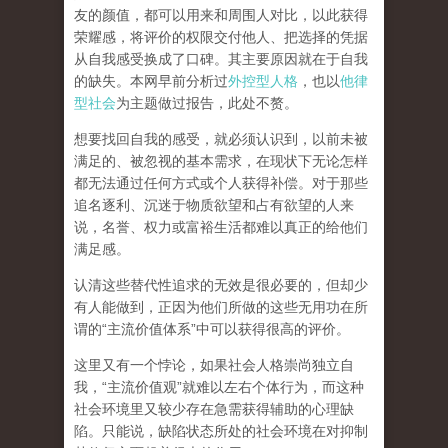
友的颜值，都可以用来和周围人对比，以此获得
荣耀感，将评价的权限交付他人、把选择的凭据
从自我感受换成了口碑。其主要原因就在于自我
的缺失。本网早前分析过
外控型人格
，也以
他律
型社会
为主题做过报告，此处不赘。
想要找回自我的感受，就
必须认识到，以前未被
满足的、被忽视的基本需求，在现状下无论怎样
都无法通过任何方式或个人获得补偿
。对于那些
追名逐利、沉迷于物质欲望和占有欲望的人来
说，名誉、权力或富裕生活都难以真正的给他们
满足感。
认清这些替代性追求的无效是很必要的，但却少
有人能做到，正因为他们所做的这些无用功在所
谓的
“
主流价值体系
”
中可以获得很高的评价。
这里又有一个悖论，如果社会人格崇尚独立自
我，
“
主流价值观
”
就难以左右个体行为，而这种
社会环境里又较少存在急需获得辅助的心理缺
陷。只能说，
缺陷状态所处的社会环境在对抑制