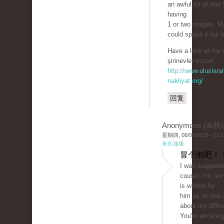
an awful lot of text 
having
1 or two images. 
could space it out 
Have a look at my 
şirinevler escort -
http://www.uluslarar
nakliyat.org/
回复
Anonymous (未验
星期四, 06/06/2019 - 01:
永久连接
冒个泡吧！ 
I was suggeste
cousin. I'm not
is written by
him as no one 
about my difficu
You're amazing