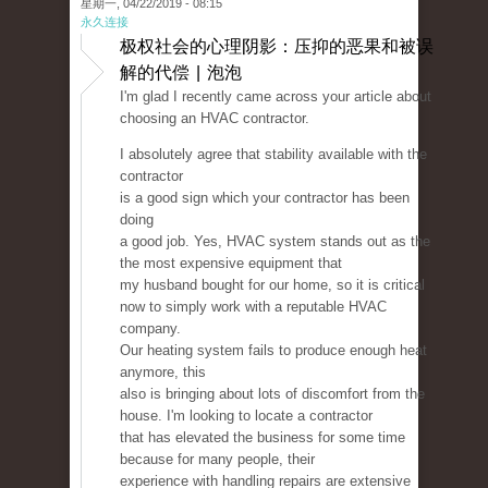
星期一, 04/22/2019 - 08:15
永久连接
极权社会的心理阴影：压抑的恶果和被误
解的代偿 | 泡泡
I'm glad I recently came across your article about
choosing an HVAC contractor.
I absolutely agree that stability available with the
contractor
is a good sign which your contractor has been
doing
a good job. Yes, HVAC system stands out as the
the most expensive equipment that
my husband bought for our home, so it is critical
now to simply work with a reputable HVAC
company.
Our heating system fails to produce enough heat
anymore, this
also is bringing about lots of discomfort from the
house. I'm looking to locate a contractor
that has elevated the business for some time
because for many people, their
experience with handling repairs are extensive