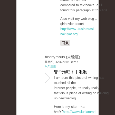
compared to textbooks, as I
found this paragraph at this site.
Also visit my web blog ::
şirinevler escort -
http://www.uluslararasi-
nakliyat.org/
回复
Anonymous (未验证)
星期四, 06/06/2019 - 05:47
永久连接
冒个泡吧！ | 泡泡
I am sure this piece of writing has
touched all the
internet people, its really really
fastidious piece of writing on building
up new weblog.
Here is my site :: <a
href="
http://www.uluslararasi-