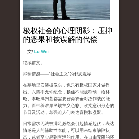
极权社会的心理阴影：压抑
的恶果和被误解的代偿
文/
Lu Wei
继续前文。
抑制情感
——“
社会主义
”
的邪恶境界
在墓地里安装摄像头，也只有极权国家才做得
出。六四不允许纪念，杨佳不能被称颂，给林
昭、李旺洋扫墓都需要智勇双全对敌作战的能
力。而带着浓厚民族主义色彩、政党意识形态的
节日及活动，却强迫人们表达喜悦和凝聚。
日常需求无法被满足必然会引起情感起伏，
表达
情感是人的辅助性本能，可以用来结束缺陷状
态，或者至少起到宣泄的作用
。在自由无阻的环