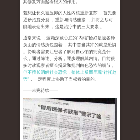
其修复方面起着很大的作用。
若想让长久被压抑的人性内核重新复苏
，首先要
逐步治愈分裂
，重新与情感连接
，并将之尽可
能地表达出来
，这是治疗中的三大要素
。
通常来说
，这颗深藏心底的
“
内核
”
恰好是被各种
负面的情感所包围着
，其中首当其冲的就是恐惧
。协助者需要让患者了解到自己怕的究竟是什
么，通过陈述、分析，逐步理解其内情。目前很
多时政观察者擅长揭露和批判白色恐怖的细节，
但不擅长消解社会恐慌，整体上反而呈现
“
衬托趋
势
”
，一定程度上协助了当权者的目的。
——
未完待续
——