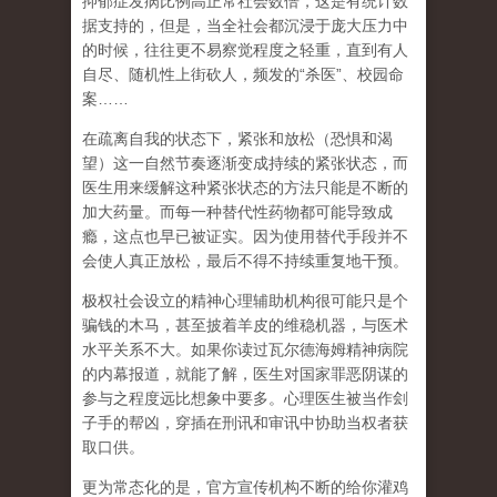
抑郁症发病比例高正常社会数倍，这是有统计数
据支持的，但是，当全社会都沉浸于庞大压力中
的时候，往往更不易察觉程度之轻重，直到有人
自尽、随机性上街砍人，频发的
“
杀医
”
、校园命
案
……
在
疏离自我
的状态下，紧张和放松（恐惧和渴
望）这一自然节奏逐渐变成持续的紧张状态，而
医生用来缓解这种紧张状态的方法只能是不断的
加大药量。而每一种替代性药物都可能导致成
瘾，这点也早已被证实。因为使用替代手段并不
会使人真正放松，最后不得不持续重复地干预。
极权社会设立的精神心理辅助机构很可能只是个
骗钱的木马，甚至披着羊皮的维稳机器，与医术
水平关系不大。如果你读过瓦尔德海姆精神病院
的内幕报道，就能了解，医生对国家罪恶阴谋的
参与之程度远比想象中要多。心理医生被当作刽
子手的帮凶，穿插在刑讯和审讯中协助当权者获
取口供。
更为常态化的是，官方宣传机构不断的给你灌鸡