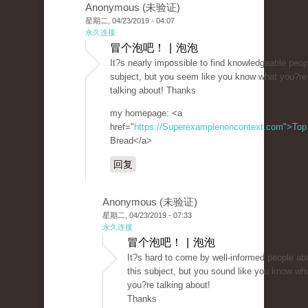
Anonymous (未验证)
星期二, 04/23/2019 - 04:07
永久连接
冒个泡吧！ | 泡泡
It?s nearly impossible to find knowledgeable peop
subject, but you seem like you know what you?re
talking about! Thanks
my homepage: <a
href="
https://Superexamplenoncontext.com">Top
Bread</a>
回复
Anonymous (未验证)
星期二, 04/23/2019 - 07:33
永久连接
冒个泡吧！ | 泡泡
It?s hard to come by well-informed people ab
this subject, but you sound like you know wh
you?re talking about!
Thanks