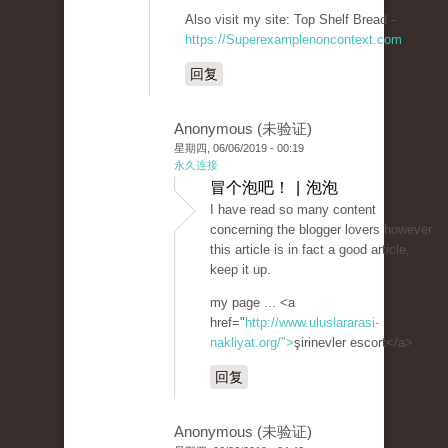
Also visit my site: Top Shelf Bread -
https://Superexamplenoncontext.com
回复
Anonymous (未验证)
星期四, 06/06/2019 - 00:19
永久连接
冒个泡吧！ | 泡泡
I have read so many content
concerning the blogger lovers however
this article is in fact a good article,
keep it up.
my page ... <a
href="
http://www.uluslararasi-
nakliyat.org/">
şirinevler escort</a>
回复
Anonymous (未验证)