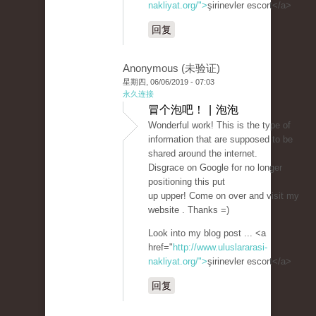
nakliyat.org/">
şirinevler escort</a>
回复
Anonymous (未验证)
星期四, 06/06/2019 - 07:03
永久连接
冒个泡吧！ | 泡泡
Wonderful work! This is the type of
information that are supposed to be
shared around the internet.
Disgrace on Google for no longer
positioning this put
up upper! Come on over and visit my
website . Thanks =)
Look into my blog post ... <a
href="
http://www.uluslararasi-
nakliyat.org/">
şirinevler escort</a>
回复