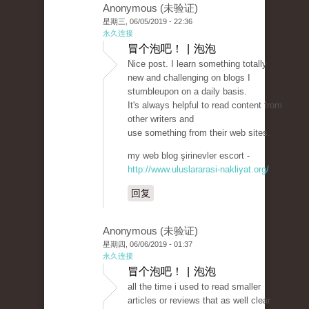
Anonymous (未验证)
星期三, 06/05/2019 - 22:36
永久连接
冒个泡吧！ | 泡泡
Nice post. I learn something totally
new and challenging on blogs I
stumbleupon on a daily basis.
It's always helpful to read content from
other writers and
use something from their web sites.
my web blog şirinevler escort -
http://www.uluslararasi-nakliyat.org/
回复
Anonymous (未验证)
星期四, 06/06/2019 - 01:37
永久连接
冒个泡吧！ | 泡泡
all the time i used to read smaller
articles or reviews that as well clear