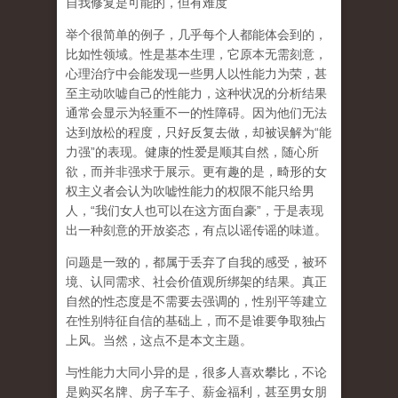
自我修复是可能的，但有难度
举个很简单的例子，几乎每个人都能体会到的，
比如性领域。性是基本生理，它原本无需刻意，
心理治疗中会能发现一些男人以性能力为荣，甚
至主动吹嘘自己的性能力，这种状况的分析结果
通常会显示为轻重不一的性障碍。因为他们无法
达到放松的程度，只好反复去做，却被误解为
“
能
力强
”
的表现。健康的性爱是顺其自然，随心所
欲，而并非强求于展示。更有趣的是，畸形的女
权主义者会认为吹嘘性能力的权限不能只给男
人，
“
我们女人也可以在这方面自豪
”
，于是表现
出一种刻意的开放姿态，有点以谣传谣的味道。
问题是一致的，都属于丢弃了自我的感受，被环
境、认同需求、社会价值观所绑架的结果。真正
自然的性态度是不需要去强调的，性别平等建立
在性别特征自信的基础上，而不是谁要争取独占
上风。当然，这点不是本文主题。
与性能力大同小异的是，很多人喜欢攀比，不论
是购买名牌、房子车子、薪金福利，甚至男女朋