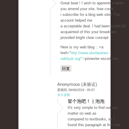
Great beat ! I wish to apprentice while
you amend your site, how could
i subscribe for a blog web site? The
account helped me
a acceptable deal. I had been a little bit
acquainted of this your broadcast
provided bright clear concept
Here is my web blog :: <a
href="
http://www.uluslararasi-
nakliyat.org/">
şirinevler escort</a>
回复
Anonymous (未验证)
星期四, 06/06/2019 - 05:07
永久连接
冒个泡吧！ | 泡泡
It's very simple to find out any
matter on web as
compared to textbooks, as I
found this paragraph at this site.