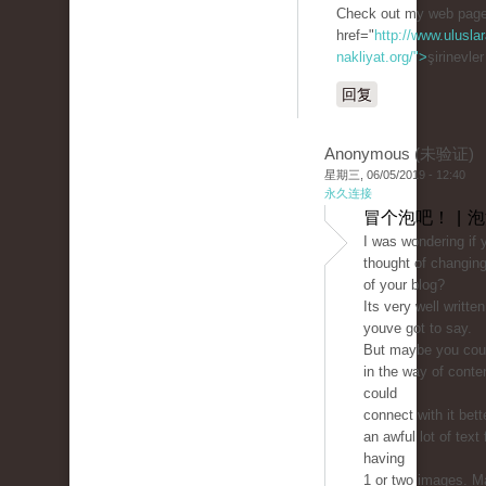
Check out my web page
href="
http://www.uluslar
nakliyat.org/">
şirinevle
回复
Anonymous (未验证)
星期三, 06/05/2019 - 12:40
永久连接
冒个泡吧！ | 
I was wondering if 
thought of changing
of your blog?
Its very well writte
youve got to say.
But maybe you could
in the way of conte
could
connect with it bett
an awful lot of text 
having
1 or two images. 