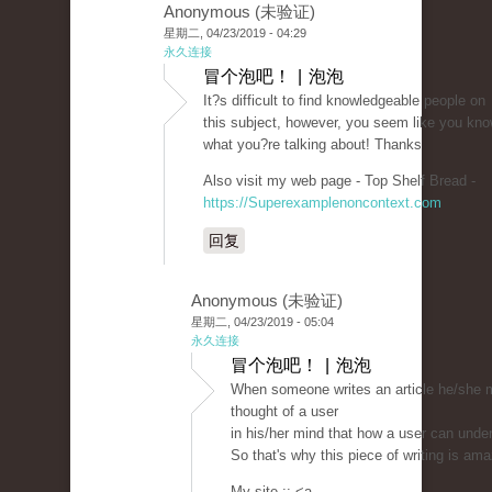
Anonymous (未验证)
星期二, 04/23/2019 - 04:29
永久连接
冒个泡吧！ | 泡泡
It?s difficult to find knowledgeable people on
this subject, however, you seem like you kn
what you?re talking about! Thanks
Also visit my web page - Top Shelf Bread -
https://Superexamplenoncontext.com
回复
Anonymous (未验证)
星期二, 04/23/2019 - 05:04
永久连接
冒个泡吧！ | 泡泡
When someone writes an article he/she m
thought of a user
in his/her mind that how a user can under
So that's why this piece of writing is am
My site :: <a