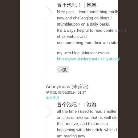
冒个泡吧！ | 泡泡
Nice post. I learn something totally
new and challenging on blogs I
stumbleupon on a daily basis.
It's always helpful to read content from
other writers and
use something from their web sites.
my web blog şirinevler escort -
http://www.uluslararasi-nakliyat.org/
回复
Anonymous (未验证)
星期四, 06/06/2019 - 01:37
永久连接
冒个泡吧！ | 泡泡
all the time i used to read smaller
articles or reviews that as well clear
their motive, and that is also
happening with this article which I
am reading now.