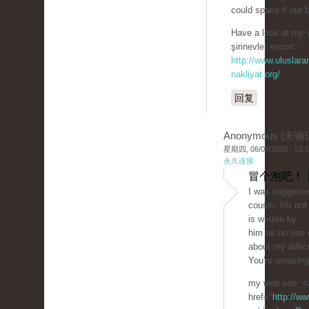
could space it out 
Have a look at my 
şirinevler escort -
http://www.uluslarar
nakliyat.org/
回复
Anonymous (未验
星期四, 06/06/2019 - 01:
永久连接
冒个泡吧！ 
I was suggeste
cousin. I'm not
is written by
him as no one 
about my difficu
You're amazing
my web site: <
href="
http://ww