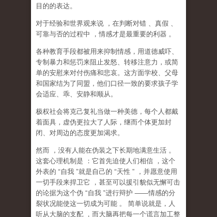
目的的表达。
对于经验和世界观来说
，在判断对错
、真假
、
可靠与否的过程中
，情感才是最重要的利器
。
各种教育手段都被用来抑制情感，用道德威吓、
专制暴力和惩罚来阻止发怒、转移注意力，或简
单的安慰来对付伤痛和悲哀。这方面学校、父母
和国家结为了同盟，他们口径一致的要求孩子学
会适应、乖、安静和顺从。
极权社会将克己复礼当做一种美德，每个人都戴
着面具，虚伪更拉大了人际，继而个体更加封
闭、对周边的态度更加渴求。
然而
，没有人能在伪装之下长期地满意生活
。
这套心理机制是
：它首先迫使人们相信
，这个
外表的
“
自我
”
就是自己的
“
天性
”
，并愿意使用
一切手段来捍卫它
，甚至可以援引貌似无懈可击
的论据为这个伪
“
自我
”
进行辩护
——
情感的分
裂状况能使这一切成为可能
。
简单说就是，
人
听从大脑的支配
，而大脑再把每一个谎言加工整