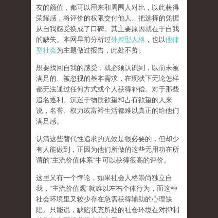
友的颜值，都可以用来和周围人对比，以此获得
荣耀感，将评价的权限交付他人、把选择的凭据
从自我感受换成了口碑。其主要原因就在于自我
的缺失。本网早前分析过
外控型人格
，也以
他律
型社会
为主题做过报告，此处不赘。
想要找回自我的感受，就
必须认识到，以前未被
满足的、被忽视的基本需求，在现状下无论怎样
都无法通过任何方式或个人获得补偿
。对于那些
追名逐利、沉迷于物质欲望和占有欲望的人来
说，名誉、权力或富裕生活都难以真正的给他们
满足感。
认清这些替代性追求的无效是很必要的，但却少
有人能做到，正因为他们所做的这些无用功在所
谓的
“
主流价值体系
”
中可以获得很高的评价。
这里又有一个悖论，如果社会人格崇尚独立自
我，
“
主流价值观
”
就难以左右个体行为，而这种
社会环境里又较少存在急需获得辅助的心理缺
陷。只能说，
缺陷状态所处的社会环境在对抑制