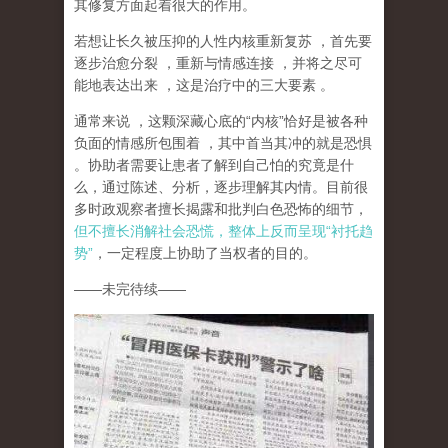
其修复方面起着很大的作用。
若想让长久被压抑的人性内核重新复苏
，首先要
逐步治愈分裂
，重新与情感连接
，并将之尽可
能地表达出来
，这是治疗中的三大要素
。
通常来说
，这颗深藏心底的
“
内核
”
恰好是被各种
负面的情感所包围着
，其中首当其冲的就是恐惧
。协助者需要让患者了解到自己怕的究竟是什
么，通过陈述、分析，逐步理解其内情。目前很
多时政观察者擅长揭露和批判白色恐怖的细节，
但不擅长消解社会恐慌，整体上反而呈现
“
衬托趋
势
”
，一定程度上协助了当权者的目的。
——
未完待续
——