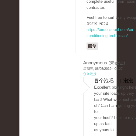
complete useful informatio
contractor.
Feel free to surf to my webp
טכנאי מזגנים -
https://airconisrael.com/air-
conditioning-technician/
回复
Anonymous (未验证)
星期三, 06/05/2019 - 09:27
永久连接
冒个泡吧！ | 泡泡
Excellent blog right here
your site loads up very
fast! What web host are
of? Can I am getting your
for
your host? I desire my 
up as fast
as yours lol