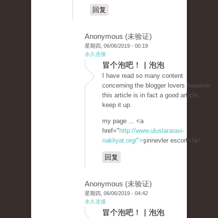
回复
Anonymous (未验证)
星期四, 06/06/2019 - 00:19
永久连接
冒个泡吧！ | 泡泡
I have read so many content
concerning the blogger lovers however
this article is in fact a good article,
keep it up.
my page ... <a
href="
http://www.uluslararasi-
nakliyat.org/">
şirinevler escort</a>
回复
Anonymous (未验证)
星期四, 06/06/2019 - 04:42
永久连接
冒个泡吧！ | 泡泡