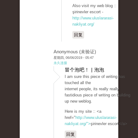
Also visit my web blog ::
şirinevler escort -
http://www.uluslararasi-
nakliyat.org/
回复
Anonymous (未验证)
星期四, 06/06/2019 - 05:47
永久连接
冒个泡吧！ | 泡泡
I am sure this piece of writing has
touched all the
internet people, its really really
fastidious piece of writing on building
up new weblog.
Here is my site :: <a
href="
http://www.uluslararasi-
nakliyat.org/">
şirinevler escort</a>
回复