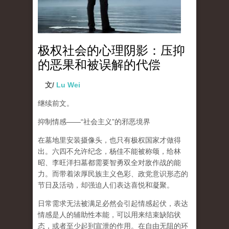
极权社会的心理阴影：压抑
的恶果和被误解的代偿
文/
Lu Wei
继续前文。
抑制情感
——“
社会主义
”
的邪恶境界
在墓地里安装摄像头，也只有极权国家才做得
出。六四不允许纪念，杨佳不能被称颂，给林
昭、李旺洋扫墓都需要智勇双全对敌作战的能
力。而带着浓厚民族主义色彩、政党意识形态的
节日及活动，却强迫人们表达喜悦和凝聚。
日常需求无法被满足必然会引起情感起伏，
表达
情感是人的辅助性本能，可以用来结束缺陷状
态，或者至少起到宣泄的作用
。在自由无阻的环