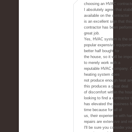
choosing an HVAC contracto
I absolutely agree that stabil
available on the contractor
is an excellent sign that this
contractor has been perform
great job.
Yes, HVAC system is the on
popular expensive equipmen
better half bought for
the house, so it will be imp
to merely work with a
reputable HVAC company. 
heating system does
not produce enough heat a
this produces a great deal
of discomfort within the hou
looking to find a contractor 
has elevated the business 
time because for all of
us, their experience with ha
repairs are extensive and rel
I'll be sure you consider you