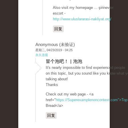
Also visit my homepage ... şirinevler
escort -
http://www.uluslararasi-nakliyat.org/
回复
Anonymous (未验证)
星期二, 04/23/2019 - 04:25
永久连接
冒个泡吧！ | 泡泡
It's nearly impossible to find experienced people
on this topic, but you sound like you know what y
talking about!
Thanks
Check out my web page - <a
href="
https://Superexamplenoncontext.com">Top
Bread</a>
回复