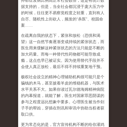
抑郁症发病比例高正常社会数倍，这是有统计数
据支持的，但是，当全社会都沉浸于庞大压力中
的时候，往往更不易察觉程度之轻重，直到有人
自尽、随机性上街砍人，频发的
“
杀医
”
、校园命
案
……
在
疏离自我
的状态下，紧张和放松（恐惧和渴
望）这一自然节奏逐渐变成持续的紧张状态，而
医生用来缓解这种紧张状态的方法只能是不断的
加大药量。而每一种替代性药物都可能导致成
瘾，这点也早已被证实。因为使用替代手段并不
会使人真正放松，最后不得不持续重复地干预。
极权社会设立的精神心理辅助机构很可能只是个
骗钱的木马，甚至披着羊皮的维稳机器，与医术
水平关系不大。如果你读过瓦尔德海姆精神病院
的内幕报道，就能了解，医生对国家罪恶阴谋的
参与之程度远比想象中要多。心理医生被当作刽
子手的帮凶，穿插在刑讯和审讯中协助当权者获
取口供。
更为常态化的是，官方宣传机构不断的给你灌鸡