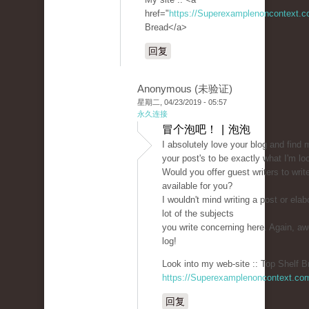
href="
https://Superexamplenoncontext.
Bread</a>
回复
Anonymous (未验证)
星期二, 04/23/2019 - 05:57
永久连接
冒个泡吧！ | 泡泡
I absolutely love your blog and find 
your post's to be exactly what I'm loo
Would you offer guest writers to writ
available for you?
I wouldn't mind writing a post or elab
lot of the subjects
you write concerning here. Again, 
log!
Look into my web-site :: Top Shelf B
https://Superexamplenoncontext.co
回复