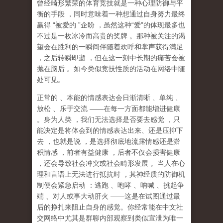
曾经畸形繁荣的体育竞技就是一种心理防御与平
衡的手段
，同时意味着一种想通过自身努力最终
赢得
“
被爱的
”
企盼
，虽然这种
“
爱
”
的体现最多也
不过是一枚冰冷而高贵的奖牌
。那种
被关注的渴
望
会在胜利的一瞬间伴随着欢呼和掌声获得满足
，之后转瞬即逝
，但在这一刻中长期的痛苦会被
抛在脑后
。如今类似竞技性质的活动在网络中随
处可见。
正常的
、本能的情感表达会日渐清晰
、单纯
、
放松
、乐于交流
——
在每一方面都能增进健康
。身为人类
，我们无法选择是否要去感觉
，只
能决定是将体会到的情感表达出来、还是压抑下
去
，也就是说
，
是选择彻底地流露情感还是淤
积情感
，前者有益健康
，后者不仅会损害健康
，还会导致社会冲突或社会畸形发展
。当人在心
理和言语上无法进行抵抗时
，其神经质的防御机
制便会紧急启动
：逃跑
、咆哮
、呐喊
、挑起争
端
、对人或事大动肝火
——
这是在试图通过最
后的挣扎来阻止自身的感觉。你经常能在中文社
交网络中尤其是群聊内部观察到类似宣泄为唯一