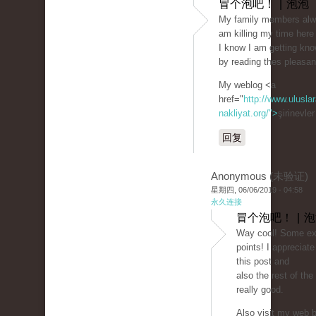
冒个泡吧！ | 泡泡
My family members alwa
am killing my time here
I know I am getting kn
by reading thes pleasan
My weblog <a
href="
http://www.uluslar
nakliyat.org/">
şirinevle
回复
Anonymous (未验证)
星期四, 06/06/2019 - 04:58
永久连接
冒个泡吧！ | 
Way cool! Some ext
points! I appreciat
this post and
also the rest of the 
really good.
Also visit my web bl