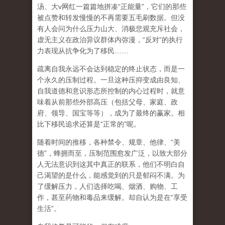
汤、大
v
网红一篇篇地拼凑
“
正能量
”
，它们的那些
被点赞和转发慢慢的不再需要五毛刷数据。但没
有人会问为什么压力山大、消极悲观充斥社会，
虚无主义在政治异议群体内弥漫，
“
反对
”
的执行
力表现从抗争化为了移民
……
疏离自我永远不会达到稳定的终止状态，而是一
个永久的压制过程
。一旦这种压抑变成由良知、
自我道德和意识形态所控制的内心过程时，就意
味着从前那些外部高压（包括父母、家庭、政
府、领导、国宝等等），成为了最终的赢家。相
比下移民追求还算是
“
正常的
”
呢。
随着时间的推移，各种禁令、规章、他律、
“
美
德
”
，蜂拥而至，压制范围愈发广泛，以致大部分
人无法意识到这其中真正的联系，他们不明白自
己渴望的是什么，能感觉到的只是郁闷不满。为
了缓解压力，人们选择吃喝、烟酒、购物、工
作，甚至药物和毒品来缓解。却自认为是在
“
享受
生活
”
。