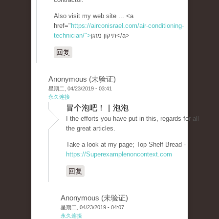
Also visit my web site ... <a
href="
https://airconisrael.com/air-conditioning-
technician/">
תיקון מזגן</a>
回复
Anonymous (未验证)
星期二, 04/23/2019 - 03:41
永久连接
冒个泡吧！ | 泡泡
I the efforts you have put in this, regards for all
the great articles.
Take a look at my page; Top Shelf Bread -
https://Superexamplenoncontext.com
回复
Anonymous (未验证)
星期二, 04/23/2019 - 04:07
永久连接