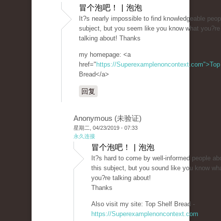
冒个泡吧！ | 泡泡
It?s nearly impossible to find knowledgeable peop
subject, but you seem like you know what you?re
talking about! Thanks
my homepage: <a
href="
https://Superexamplenoncontext.com">Top
Bread</a>
回复
Anonymous (未验证)
星期二, 04/23/2019 - 07:33
永久连接
冒个泡吧！ | 泡泡
It?s hard to come by well-informed people ab
this subject, but you sound like you know wh
you?re talking about!
Thanks
Also visit my site: Top Shelf Bread -
https://Superexamplenoncontext.com