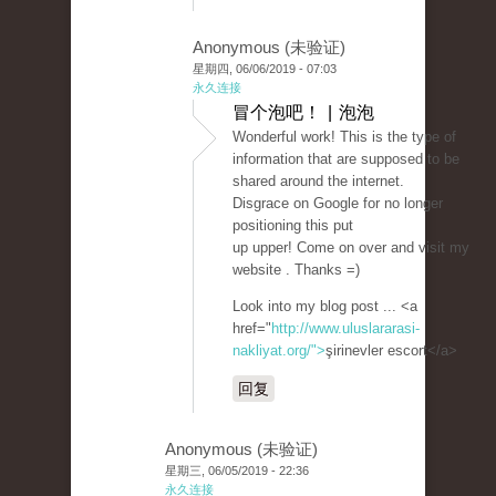
Anonymous (未验证)
星期四, 06/06/2019 - 07:03
永久连接
冒个泡吧！ | 泡泡
Wonderful work! This is the type of
information that are supposed to be
shared around the internet.
Disgrace on Google for no longer
positioning this put
up upper! Come on over and visit my
website . Thanks =)
Look into my blog post ... <a
href="
http://www.uluslararasi-
nakliyat.org/">
şirinevler escort</a>
回复
Anonymous (未验证)
星期三, 06/05/2019 - 22:36
永久连接