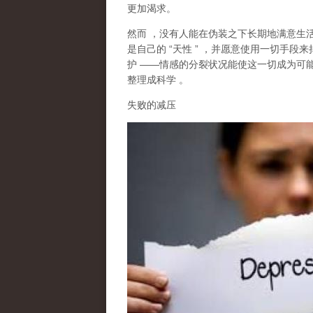
更加渴求。
然而
，没有人能在伪装之下长期地满意生
是自己的
“
天性
”
，并愿意使用一切手段来
护
——
情感的分裂状况能使这一切成为可
整理成科学
。
失败的减压