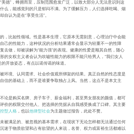
“
美德
”
，蜂拥而至，压制范围愈发广泛，以致大部分人无法意识到这
什么，能感觉到的只是郁闷不满。为了缓解压力，人们选择吃喝、烟
却自认为是在
“
享受生活
”
。
的，比如性领域。性是基本生理，它原本无需刻意，心理治疗中会能
自己的性能力，这种状况的分析结果通常会显示为轻重不一的性障
复去做，却被误解为
“
能力强
”
的表现。健康的性爱是顺其自然，随心
形的女权主义者会认为吹嘘性能力的权限不能只给男人，
“
我们女人
意的开放姿态，有点以谣传谣的味道。
被环境、认同需求、社会价值观所绑架的结果。真正自然的性态度是
自信的基础上，而不是谁要争取独占上风。当然，这点不是本文主
不论是购买名牌、房子车子、薪金福利，甚至男女朋友的颜值，都可
评价的权限交付他人、把选择的凭据从自我感受换成了口碑。其主要
控型人格
，也以
他律型社会
为主题做过报告，此处不赘。
未被满足的、被忽视的基本需求，在现状下无论怎样都无法通过任何
沉迷于物质欲望和占有欲望的人来说，名誉、权力或富裕生活都难以