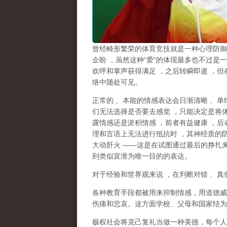
曾经畸形繁荣的体育竞技就是一种心理防御
企盼
，虽然这种
“
爱
”
的体现最多也不过是一
欢呼和掌声获得满足
，之后转瞬即逝
，但
络中随处可见。
正常的
、本能的情感表达会日渐清晰
、单
们无法选择是否要去感觉
，只能决定是将
露情感还是淤积情感
，前者有益健康
，后
理和言语上无法进行抵抗时
，其神经质的
大动肝火
——
这是在试图通过最后的挣扎
到类似宣泄为唯一目的的表达。
对于经验和世界观来说
，在判断对错
、真
各种教育手段都被用来抑制情感，用道德威
伤痛和悲哀。这方面学校、父母和国家结为
极权社会将克己复礼当做一种美德，每个人