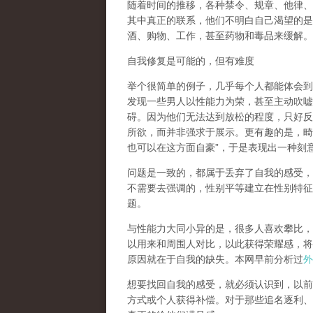
随着时间的推移，各种禁令、规章、他律、
其中真正的联系，他们不明白自己渴望的是
酒、购物、工作，甚至药物和毒品来缓解。
自我修复是可能的，但有难度
举个很简单的例子，几乎每个人都能体会到
发现一些男人以性能力为荣，甚至主动吹嘘
碍。因为他们无法达到放松的程度，只好反
所欲，而并非强求于展示。更有趣的是，畸
也可以在这方面自豪
”
，于是表现出一种刻
问题是一致的，都属于丢弃了自我的感受，
不需要去强调的，性别平等建立在性别特征
题。
与性能力大同小异的是，很多人喜欢攀比，
以用来和周围人对比，以此获得荣耀感，将
原因就在于自我的缺失。本网早前分析过
外
想要找回自我的感受，就
必须认识到，以前
方式或个人获得补偿
。对于那些追名逐利、