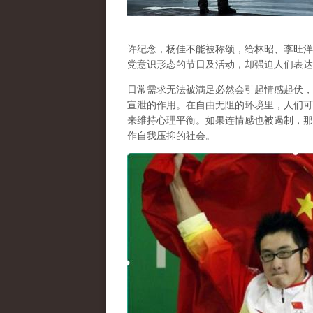
许纪念，杨佳不能被称颂，给林昭、李旺洋
党意识形态的节日及活动，却强迫人们表达
日常需求无法被满足必然会引起情感起伏，
宣泄的作用
。在自由无阻的环境里，人们可
来维持心理平衡。如果连情感也被遏制，那
作自我压抑的社会。