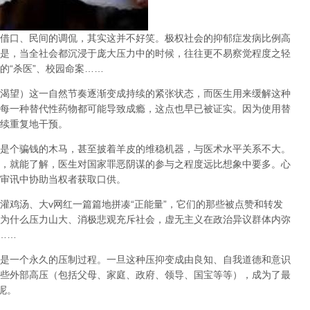
借口、民间的调侃，其实这并不好笑。极权社会的抑郁症发病比例高
是，当全社会都沉浸于庞大压力中的时候，往往更不易察觉程度之轻
的
“
杀医
”
、校园命案
……
渴望）这一自然节奏逐渐变成持续的紧张状态，而医生用来缓解这种
每一种替代性药物都可能导致成瘾，这点也早已被证实。因为使用替
续重复地干预。
是个骗钱的木马，甚至披着羊皮的维稳机器，与医术水平关系不大。
，就能了解，医生对国家罪恶阴谋的参与之程度远比想象中要多。心
审讯中协助当权者获取口供。
灌鸡汤、大
v
网红一篇篇地拼凑
“
正能量
”
，它们的那些被点赞和转发
为什么压力山大、消极悲观充斥社会，虚无主义在政治异议群体内弥
……
是一个永久的压制过程
。一旦这种压抑变成由良知、自我道德和意识
些外部高压（包括父母、家庭、政府、领导、国宝等等），成为了最
呢。