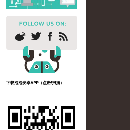
下载泡泡安卓APP（点击/扫描）