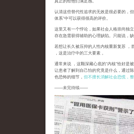
真正的给他们满足感。
认清这些替代性追求的无效是很必要的，但
体系
”
中可以获得很高的评价。
这里又有一个悖论，如果社会人格崇尚独立
存在急需获得辅助的心理缺陷。只能说，
缺
若想让长久被压抑的人性内核重新复苏
，
，这是治疗中的三大要素
。
通常来说
，这颗深藏心底的
“
内核
”
恰好是被
让患者了解到自己怕的究竟是什么，通过陈
色恐怖的细节，
但不擅长消解社会恐慌，整
——
未完待续
——