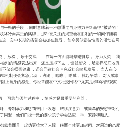
与平衡的手段
，同时意味着一种想通过自身努力最终赢得
“
被爱的
”
枚冰冷而高贵的奖牌
。那种
被关注的渴望
会在胜利的一瞬间伴随着
在这一刻中长期的痛苦会被抛在脑后
。如今类似竞技性质的活动在网
纯
、放松
、乐于交流
——
在每一方面都能增进健康
。身为人类
，我
体会到的情感表达出来、还是压抑下去
，也就是说
，
是选择彻底地流
者不仅会损害健康
，还会导致社会冲突或社会畸形发展
。当人在心
防御机制便会紧急启动
：逃跑
、咆哮
、呐喊
、挑起争端
、对人或事
来阻止自身的感觉。你经常能在中文社交网络中尤其是群聊内部观察
假
、可靠与否的过程中
，情感才是最重要的利器
。
吓、专制暴力和惩罚来阻止发怒、转移注意力，或简单的安慰来对付
了同盟，他们口径一致的要求孩子学会适应、乖、安静和顺从。
都戴着面具，虚伪更拉大了人际，继而个体更加封闭、对周边的态度