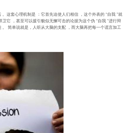
活
。这套心理机制是
：它首先迫使人们相信
，这个外表的
“
自我
”
就
捍卫它
，甚至可以援引貌似无懈可击的论据为这个伪
“
自我
”
进行辩
能
。
简单说就是，
人听从大脑的支配
，而大脑再把每一个谎言加工