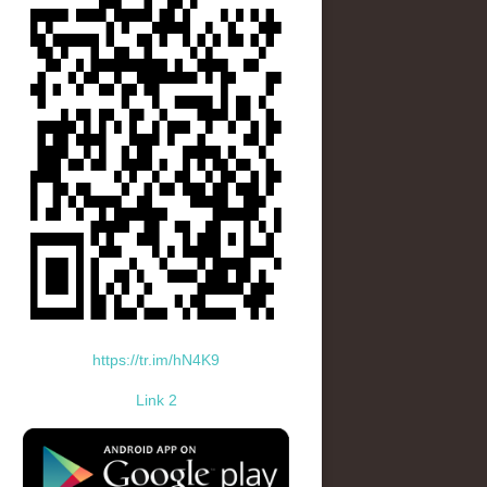
https://tr.im/hN4K9
Link 2
standard-icon-googleplay-app-store.png