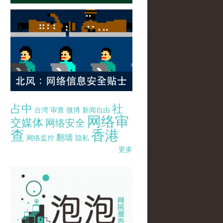
占中
社
台湾
审查
微博
新闻自由
网络审
交媒体
网络安全
查
香港
翻墙
网络监控
隐私
更多
pao-pao-banner-mirror-site-120814.jpg