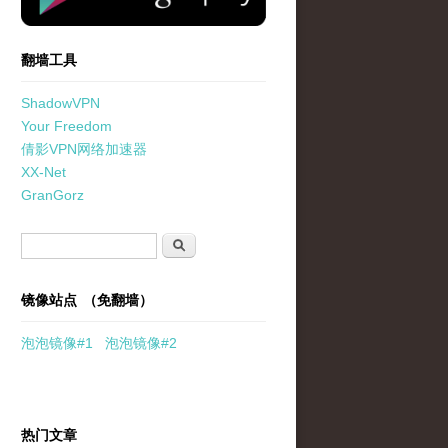
翻墙工具
ShadowVPN
Your Freedom
倩影VPN网络加速器
XX-Net
GranGorz
搜索表单
搜索
镜像站点 （免翻墙）
泡泡
镜像
#1
泡泡
镜像#2
热门文章