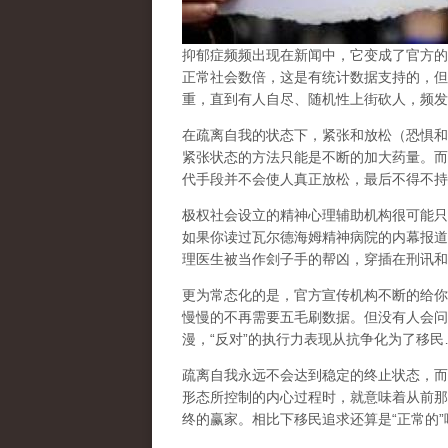
抑郁症频频出现在新闻中，它变成了官方的
正常社会数倍，这是有统计数据支持的，但
重，直到有人自尽、随机性上街砍人，频发
在
疏离自我
的状态下，紧张和放松（恐惧和
紧张状态的方法只能是不断的加大药量。而
代手段并不会使人真正放松，最后不得不持
极权社会设立的精神心理辅助机构很可能只
如果你读过瓦尔德海姆精神病院的内幕报道
理医生被当作刽子手的帮凶，穿插在刑讯和
更为常态化的是，官方宣传机构不断的给你
慢慢的不再需要五毛刷数据。但没有人会问
漫，
“
反对
”
的执行力表现从抗争化为了移民
疏离自我永远不会达到稳定的终止状态，而
形态所控制的内心过程时，就意味着从前那
终的赢家。相比下移民追求还算是
“
正常的
”