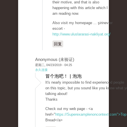
their motive, and that is also
happening with this article which I
am reading now.
Also visit my homepage ... şirinevler
escort -
http://www.uluslararasi-nakliyat.org/
回复
Anonymous (未验证)
星期二, 04/23/2019 - 04:25
永久连接
冒个泡吧！ | 泡泡
It's nearly impossible to find experienced people
on this topic, but you sound like you know what y
talking about!
Thanks
Check out my web page - <a
href="
https://Superexamplenoncontext.com">Top
Bread</a>