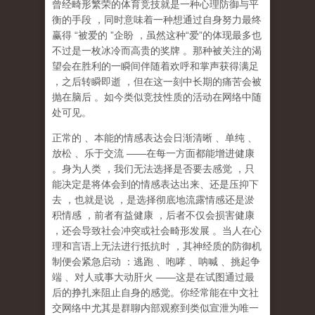
曾经畸形繁荣的体育竞技就是一种心理防御与平
衡的手段
，同时意味着一种想通过自身努力最终
赢得
“
被爱的
”
企盼
，虽然这种
“
爱
”
的体现最多也
不过是一枚冰冷而高贵的奖牌
。那种
被关注的渴
望
会在胜利的一瞬间伴随着欢呼和掌声获得满足
，之后转瞬即逝
，但在这一刻中长期的痛苦会被
抛在脑后
。如今类似竞技性质的活动在网络中随
处可见。
正常的
、本能的情感表达会日渐清晰
、单纯
、
放松
、乐于交流
——
在每一方面都能增进健康
。身为人类
，我们无法选择是否要去感觉
，只
能决定是将体会到的情感表达出来、还是压抑下
去
，也就是说
，
是选择彻底地流露情感还是淤
积情感
，前者有益健康
，后者不仅会损害健康
，还会导致社会冲突或社会畸形发展
。当人在心
理和言语上无法进行抵抗时
，其神经质的防御机
制便会紧急启动
：逃跑
、咆哮
、呐喊
、挑起争
端
、对人或事大动肝火
——
这是在试图通过最
后的挣扎来阻止自身的感觉。你经常能在中文社
交网络中尤其是群聊内部观察到类似宣泄为唯一