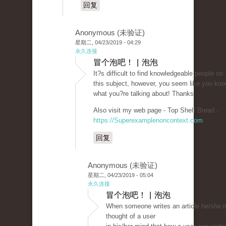
回复
Anonymous (未验证)
星期二, 04/23/2019 - 04:29
永久连接
冒个泡吧！ | 泡泡
It?s difficult to find knowledgeable people on
this subject, however, you seem like you kn
what you?re talking about! Thanks
Also visit my web page - Top Shelf Bread -
https://Superexamplenoncontext.com
回复
Anonymous (未验证)
星期二, 04/23/2019 - 05:04
永久连接
冒个泡吧！ | 泡泡
When someone writes an article he/she m
thought of a user