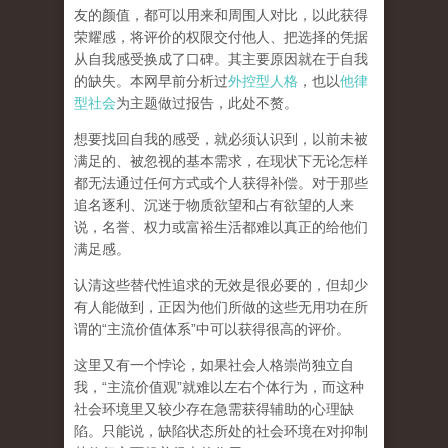
友的颜值，都可以用来和周围人对比，以此获得
荣耀感，将评价的权限交付他人、把选择的凭据
从自我感受换成了口碑。其主要原因就在于自我
的缺失。本网早前分析过
外控型人格
，也以
他律
型社会
为主题做过报告，此处不赘。
想要找回自我的感受，就
必须认识到，以前未被
满足的、被忽视的基本需求，在现状下无论怎样
都无法通过任何方式或个人获得补偿
。对于那些
追名逐利、沉迷于物质欲望和占有欲望的人来
说，名誉、权力或富裕生活都难以真正的给他们
满足感。
认清这些替代性追求的无效是很必要的，但却少
有人能做到，正因为他们所做的这些无用功在所
谓的
“
主流价值体系
”
中可以获得很高的评价。
这里又有一个悖论，如果社会人格崇尚独立自
我，
“
主流价值观
”
就难以左右个体行为，而这种
社会环境里又较少存在急需获得辅助的心理缺
陷。只能说，
缺陷状态所处的社会环境在对抑制