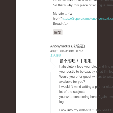
in his/her mind that how a user can under
So that's why this piece of writing is am
My site :: <a
href="
https://Superexamplenoncontext.
Bread</a>
回复
Anonymous (未验证)
星期二, 04/23/2019 - 05:57
永久连接
冒个泡吧！ | 泡泡
I absolutely love your blog and find 
your post's to be exactly what I'm loo
Would you offer guest writers to writ
available for you?
I wouldn't mind writing a post or elab
lot of the subjects
you write concerning here. Again, 
log!
Look into my web-site :: Top Shelf B