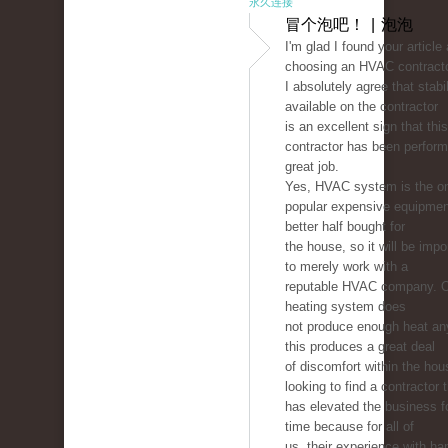
永久连接
冒个泡吧！ | 泡泡
I'm glad I found your article
choosing an HVAC contracto
I absolutely agree that stabil
available on the contractor
is an excellent sign that this
contractor has been perform
great job.
Yes, HVAC system is the on
popular expensive equipmen
better half bought for
the house, so it will be imp
to merely work with a
reputable HVAC company. 
heating system does
not produce enough heat a
this produces a great deal
of discomfort within the hou
looking to find a contractor 
has elevated the business 
time because for all of
us, their experience with ha