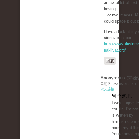
an awful lot of text 
having
1 or two images. 
could space it out 
Have a look at my 
şirinevler escort -
http://www.uluslarar
nakliyat.org/
回复
Anonymous (未验
星期四, 06/06/2019 - 01:
永久连接
冒个泡吧！ 
I was suggeste
cousin. I'm not
is written by
him as no one 
about my difficu
You're amazing