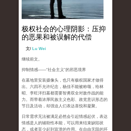
极权社会的心理阴影：压抑
的恶果和被误解的代偿
文/
Lu Wei
继续前文。
抑制情感
——“
社会主义
”
的邪恶境界
在墓地里安装摄像头，也只有极权国家才做得
出。六四不允许纪念，杨佳不能被称颂，给林
昭、李旺洋扫墓都需要智勇双全对敌作战的能
力。而带着浓厚民族主义色彩、政党意识形态的
节日及活动，却强迫人们表达喜悦和凝聚。
日常需求无法被满足必然会引起情感起伏，
表达
情感是人的辅助性本能，可以用来结束缺陷状
态，或者至少起到宣泄的作用
。在自由无阻的环