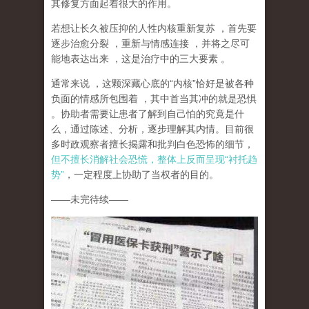
其修复方面起着很大的作用。
若想让长久被压抑的人性内核重新复苏
，首先要
逐步治愈分裂
，重新与情感连接
，并将之尽可
能地表达出来
，这是治疗中的三大要素
。
通常来说
，这颗深藏心底的
“
内核
”
恰好是被各种
负面的情感所包围着
，其中首当其冲的就是恐惧
。协助者需要让患者了解到自己怕的究竟是什
么，通过陈述、分析，逐步理解其内情。目前很
多时政观察者擅长揭露和批判白色恐怖的细节，
但不擅长消解社会恐慌，整体上反而呈现
“
衬托趋
势
”
，一定程度上协助了当权者的目的。
——
未完待续
——