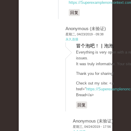
https://Superexamplenoncontext.co
回复
Anonymous (未验证)
星期二, 04/23/2019 - 09:38
永久连接
冒个泡吧！ | 泡泡
Everything is very open with a re
issues.
It was truly informative. Your sit
Thank you for sharing!
Check out my site: <a
href="
https://Superexamplenon
Bread</a>
回复
Anonymous (未验证)
星期三, 04/24/2019 - 17:56