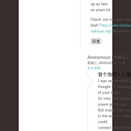
up as fast
as yours lol
Check out my web page
href="
http://www.uluslar
nakliyat.org/">
şirinevle
回复
Anonymous (未验证)
星期三, 06/05/2019 - 12:40
永久连接
冒个泡吧！ | 
I was wondering if 
thought of changing
of your blog?
Its very well writte
youve got to say.
But maybe you could
in the way of conte
could
connect with it bett