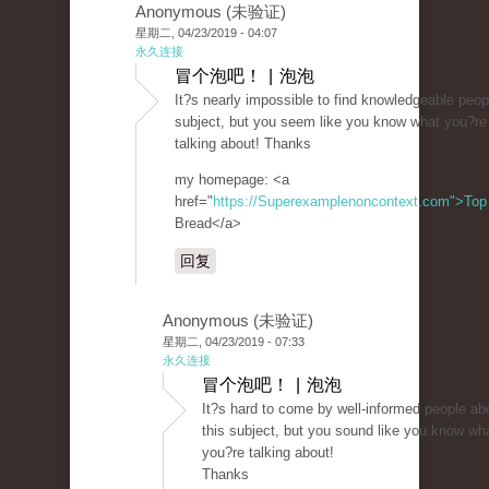
Anonymous (未验证)
星期二, 04/23/2019 - 04:07
永久连接
冒个泡吧！ | 泡泡
It?s nearly impossible to find knowledgeable peop
subject, but you seem like you know what you?re
talking about! Thanks
my homepage: <a
href="
https://Superexamplenoncontext.com">Top
Bread</a>
回复
Anonymous (未验证)
星期二, 04/23/2019 - 07:33
永久连接
冒个泡吧！ | 泡泡
It?s hard to come by well-informed people ab
this subject, but you sound like you know wh
you?re talking about!
Thanks