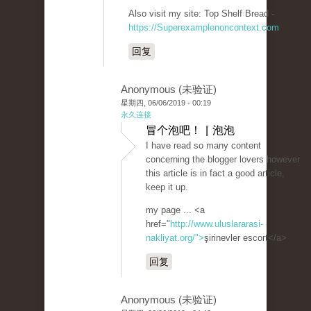
Also visit my site: Top Shelf Bread -
https://Superexamplenoncontext.com
回复
Anonymous (未验证)
星期四, 06/06/2019 - 00:19
永久连接
冒个泡吧！ | 泡泡
I have read so many content
concerning the blogger lovers however
this article is in fact a good article,
keep it up.
my page ... <a
href="
http://www.uluslararasi-
nakliyat.org/">
şirinevler escort</a>
回复
Anonymous (未验证)