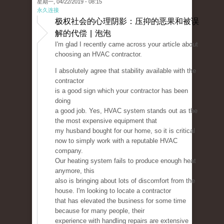
星期一, 04/22/2019 - 08:15
永久连接
极权社会的心理阴影：压抑的恶果和被误
解的代偿 | 泡泡
I'm glad I recently came across your article about
choosing an HVAC contractor.
I absolutely agree that stability available with the
contractor
is a good sign which your contractor has been
doing
a good job. Yes, HVAC system stands out as the
the most expensive equipment that
my husband bought for our home, so it is critical
now to simply work with a reputable HVAC
company.
Our heating system fails to produce enough heat
anymore, this
also is bringing about lots of discomfort from the
house. I'm looking to locate a contractor
that has elevated the business for some time
because for many people, their
experience with handling repairs are extensive