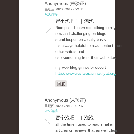
Anonymous (未验证)
星期三, 06/05/2019 - 22:36
永久连接
冒个泡吧！ | 泡泡
Nice post. I learn something totally
new and challenging on blogs I
stumbleupon on a daily basis.
It's always helpful to read content from
other writers and
use something from their web sites.
my web blog şirinevler escort -
http://www.uluslararasi-nakliyat.org/
回复
Anonymous (未验证)
星期四, 06/06/2019 - 01:37
永久连接
冒个泡吧！ | 泡泡
all the time i used to read smaller
articles or reviews that as well clear