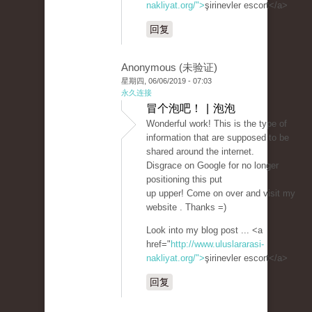
nakliyat.org/">
şirinevler escort</a>
回复
Anonymous (未验证)
星期四, 06/06/2019 - 07:03
永久连接
冒个泡吧！ | 泡泡
Wonderful work! This is the type of
information that are supposed to be
shared around the internet.
Disgrace on Google for no longer
positioning this put
up upper! Come on over and visit my
website . Thanks =)
Look into my blog post ... <a
href="
http://www.uluslararasi-
nakliyat.org/">
şirinevler escort</a>
回复