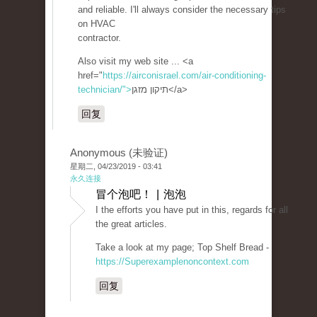
and reliable. I'll always consider the necessary tips
on HVAC
contractor.
Also visit my web site ... <a
href="
https://airconisrael.com/air-conditioning-
technician/">
תיקון מזגן</a>
回复
Anonymous (未验证)
星期二, 04/23/2019 - 03:41
永久连接
冒个泡吧！ | 泡泡
I the efforts you have put in this, regards for all
the great articles.
Take a look at my page; Top Shelf Bread -
https://Superexamplenoncontext.com
回复