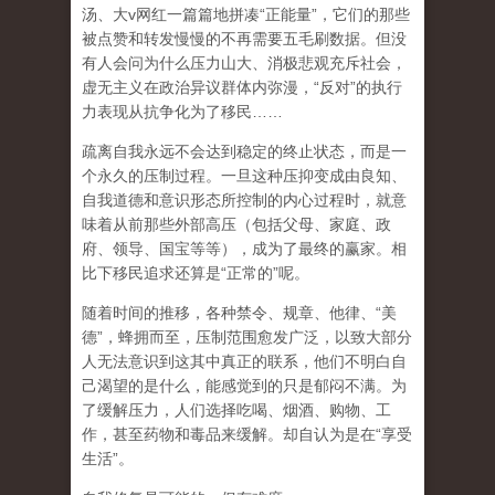
汤、大
v
网红一篇篇地拼凑
“
正能量
”
，它们的那些
被点赞和转发慢慢的不再需要五毛刷数据。但没
有人会问为什么压力山大、消极悲观充斥社会，
虚无主义在政治异议群体内弥漫，
“
反对
”
的执行
力表现从抗争化为了移民
……
疏离自我永远不会达到稳定的终止状态，而是一
个永久的压制过程
。一旦这种压抑变成由良知、
自我道德和意识形态所控制的内心过程时，就意
味着从前那些外部高压（包括父母、家庭、政
府、领导、国宝等等），成为了最终的赢家。相
比下移民追求还算是
“
正常的
”
呢。
随着时间的推移，各种禁令、规章、他律、
“
美
德
”
，蜂拥而至，压制范围愈发广泛，以致大部分
人无法意识到这其中真正的联系，他们不明白自
己渴望的是什么，能感觉到的只是郁闷不满。为
了缓解压力，人们选择吃喝、烟酒、购物、工
作，甚至药物和毒品来缓解。却自认为是在
“
享受
生活
”
。