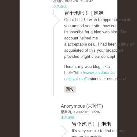
星期四, 06/06/2019 - 04:42
永久连接
冒个泡吧！ | 泡泡
Great beat ! I wish to apprentice while
you amend your site, how could
i subscribe for a blog web site? The
account helped me
a acceptable deal. I had been a little bit
acquainted of this your broadcast
provided bright clear concept
Here is my web blog :: <a
href="
http://www.uluslararasi-
nakliyat.org/">
şirinevler escort</a>
回复
Anonymous (未验证)
星期四, 06/06/2019 - 05:07
永久连接
冒个泡吧！ | 泡泡
It's very simple to find out any
matter on web as