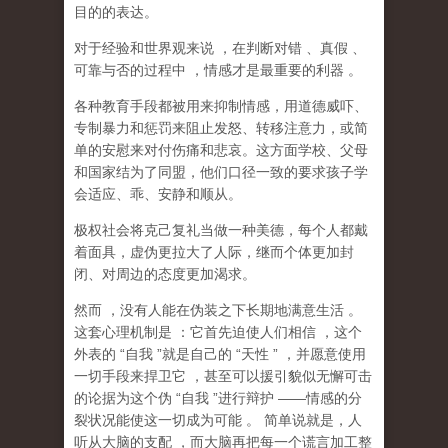
目的的表达。
对于经验和世界观来说
，在判断对错
、真假
、
可靠与否的过程中
，情感才是最重要的利器
。
各种教育手段都被用来抑制情感，用道德威吓、
专制暴力和惩罚来阻止发怒、转移注意力，或简
单的安慰来对付伤痛和悲哀。这方面学校、父母
和国家结为了同盟，他们口径一致的要求孩子学
会适应、乖、安静和顺从。
极权社会将克己复礼当做一种美德，每个人都戴
着面具，虚伪更拉大了人际，继而个体更加封
闭、对周边的态度更加渴求。
然而
，没有人能在伪装之下长期地满意生活
。
这套心理机制是
：它首先迫使人们相信
，这个
外表的
“
自我
”
就是自己的
“
天性
”
，并愿意使用
一切手段来捍卫它
，甚至可以援引貌似无懈可击
的论据为这个伪
“
自我
”
进行辩护
——
情感的分
裂状况能使这一切成为可能
。
简单说就是，
人
听从大脑的支配
，而大脑再把每一个谎言加工整