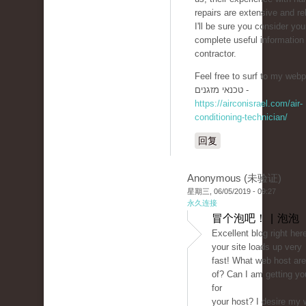
repairs are extensive and rel
I'll be sure you consider you
complete useful informatio
contractor.
Feel free to surf to my webp
טכנאי מזגנים -
https://airconisrael.com/air-
conditioning-technician/
回复
Anonymous (未验证)
星期三, 06/05/2019 - 09:27
永久连接
冒个泡吧！ | 泡泡
Excellent blog right here
your site loads up very
fast! What web host are
of? Can I am getting your
for
your host? I desire my 