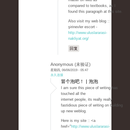
compared to textbooks, as I
found this paragraph at this site.
Also visit my web blog ::
şirinevler escort -
http://www.uluslararasi-
nakliyat.org/
回复
Anonymous (未验证)
星期四, 06/06/2019 - 05:47
永久连接
冒个泡吧！ | 泡泡
I am sure this piece of writing has
touched all the
internet people, its really really
fastidious piece of writing on building
up new weblog.
Here is my site :: <a
href="
http://www.uluslararasi-