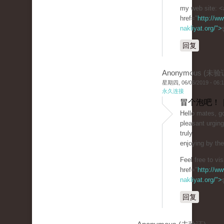
my web site: <
href="
http://ww
nakliyat.org/">
回复
Anonymous (未验
星期四, 06/06/2019 - 06:
永久连接
冒个泡吧！ 
Hello mates, go
pleasant urgin
truly
enjoying by th
Feel free to vi
href="
http://ww
nakliyat.org/">
回复