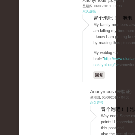
Anonymous (未验证)
星期四, 06/06/2019 - 02:33
永久连接
冒个泡吧！ | 泡泡
My family members alwa
am killing my time here
I know I am getting kn
by reading thes pleasan
My weblog <a
href="
http://www.uluslar
nakliyat.org/">
şirinevle
回复
Anonymous (未验证)
星期四, 06/06/2019 - 04:58
永久连接
冒个泡吧！ | 
Way cool! Some ext
points! I appreciat
this post and
also the rest of the 