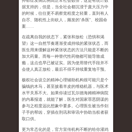
抑郁症发病比例高正常社会数倍，这是有统计数
据支持的，但是，当全社会都沉浸于庞大压力中
的时候，往往更不易察觉程度之轻重，直到有人
自尽、随机性上街砍人，频发的
“
杀医
”
、校园命
案
……
在
疏离自我
的状态下，紧张和放松（恐惧和渴
望）这一自然节奏逐渐变成持续的紧张状态，而
医生用来缓解这种紧张状态的方法只能是不断的
加大药量。而每一种替代性药物都可能导致成
瘾，这点也早已被证实。因为使用替代手段并不
会使人真正放松，最后不得不持续重复地干预。
极权社会设立的精神心理辅助机构很可能只是个
骗钱的木马，甚至披着羊皮的维稳机器，与医术
水平关系不大。如果你读过瓦尔德海姆精神病院
的内幕报道，就能了解，医生对国家罪恶阴谋的
参与之程度远比想象中要多。心理医生被当作刽
子手的帮凶，穿插在刑讯和审讯中协助当权者获
取口供。
更为常态化的是，官方宣传机构不断的给你灌鸡