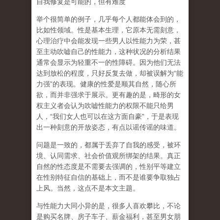
自我修复是可能的，但有难度
举个很简单的例子，几乎每个人都能体会到的，
比如性领域。性是基本生理，它原本无需刻意，
心理治疗中会能发现一些男人以性能力为荣，甚
至主动吹嘘自己的性能力，这种状况的分析结果
通常会显示为轻重不一的性障碍。因为他们无法
达到放松的程度，只好反复去做，却被误解为
“
能
力强
”
的表现。健康的性爱是顺其自然，随心所
欲，而并非强求于展示。更有趣的是，畸形的女
权主义者会认为吹嘘性能力的权限不能只给男
人，
“
我们女人也可以在这方面自豪
”
，于是表现
出一种刻意的开放姿态，有点以谣传谣的味道。
问题是一致的，都属于丢弃了自我的感受，被环
境、认同需求、社会价值观所绑架的结果。真正
自然的性态度是不需要去强调的，性别平等建立
在性别特征自信的基础上，而不是谁要争取独占
上风。当然，这点不是本文主题。
与性能力大同小异的是，很多人喜欢攀比，不论
是购买名牌、房子车子、薪金福利，甚至男女朋