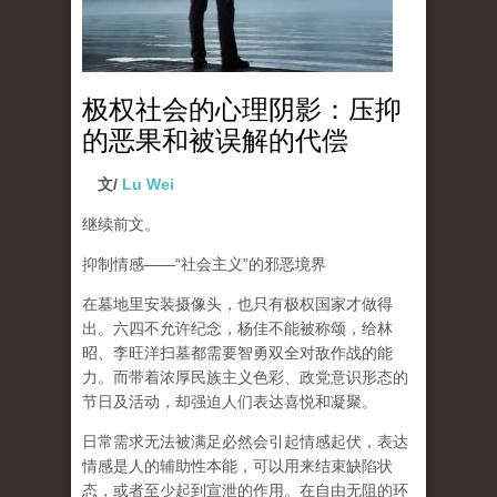
极权社会的心理阴影：压抑
的恶果和被误解的代偿
文/
Lu Wei
继续前文。
抑制情感
——“
社会主义
”
的邪恶境界
在墓地里安装摄像头，也只有极权国家才做得
出。六四不允许纪念，杨佳不能被称颂，给林
昭、李旺洋扫墓都需要智勇双全对敌作战的能
力。而带着浓厚民族主义色彩、政党意识形态的
节日及活动，却强迫人们表达喜悦和凝聚。
日常需求无法被满足必然会引起情感起伏，
表达
情感是人的辅助性本能，可以用来结束缺陷状
态，或者至少起到宣泄的作用
。在自由无阻的环