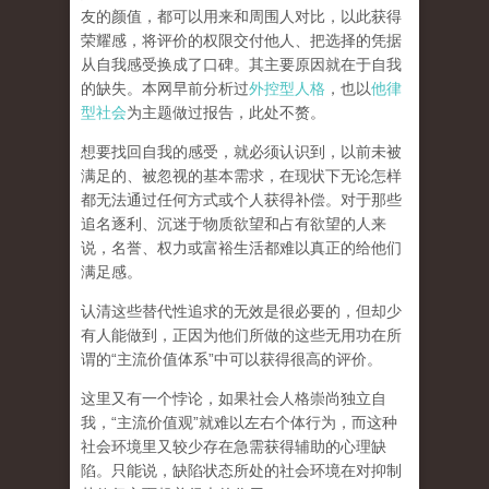
友的颜值，都可以用来和周围人对比，以此获得
荣耀感，将评价的权限交付他人、把选择的凭据
从自我感受换成了口碑。其主要原因就在于自我
的缺失。本网早前分析过
外控型人格
，也以
他律
型社会
为主题做过报告，此处不赘。
想要找回自我的感受，就
必须认识到，以前未被
满足的、被忽视的基本需求，在现状下无论怎样
都无法通过任何方式或个人获得补偿
。对于那些
追名逐利、沉迷于物质欲望和占有欲望的人来
说，名誉、权力或富裕生活都难以真正的给他们
满足感。
认清这些替代性追求的无效是很必要的，但却少
有人能做到，正因为他们所做的这些无用功在所
谓的
“
主流价值体系
”
中可以获得很高的评价。
这里又有一个悖论，如果社会人格崇尚独立自
我，
“
主流价值观
”
就难以左右个体行为，而这种
社会环境里又较少存在急需获得辅助的心理缺
陷。只能说，
缺陷状态所处的社会环境在对抑制