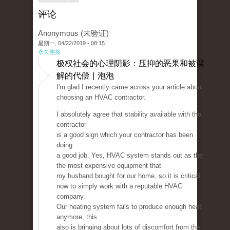
评论
Anonymous (未验证)
星期一, 04/22/2019 - 08:15
永久连接
极权社会的心理阴影：压抑的恶果和被误
解的代偿 | 泡泡
I'm glad I recently came across your article about
choosing an HVAC contractor.
I absolutely agree that stability available with the
contractor
is a good sign which your contractor has been
doing
a good job. Yes, HVAC system stands out as the
the most expensive equipment that
my husband bought for our home, so it is critical
now to simply work with a reputable HVAC
company.
Our heating system fails to produce enough heat
anymore, this
also is bringing about lots of discomfort from the