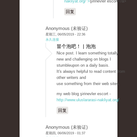
nakliyat.org/">
şirinevler escort</a>
回复
Anonymous (未验证)
星期三, 06/05/2019 - 22:36
永久连接
冒个泡吧！ | 泡泡
Nice post. I learn something totally
new and challenging on blogs I
stumbleupon on a daily basis.
It's always helpful to read content from
other writers and
use something from their web sites.
my web blog şirinevler escort -
http://www.uluslararasi-nakliyat.org/
回复
Anonymous (未验证)
星期四, 06/06/2019 - 01:37