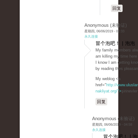
回复
Anonymous (未验证)
星期四, 06/06/2019 - 02:33
永久连接
冒个泡吧！ | 泡泡
My family members alwa
am killing my time here
I know I am getting kn
by reading thes pleasan
My weblog <a
href="
http://www.uluslar
nakliyat.org/">
şirinevle
回复
Anonymous (未验证)
星期四, 06/06/2019 - 04:58
永久连接
冒个泡吧！ | 