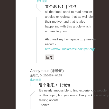
永久连接
冒个泡吧！ | 泡泡
all the time i used to read smaller
articles or reviews that as well clear
their motive, and that is also
happening with this article which I
am reading now.
Also visit my homepage ... şirinevler
escort -
http://www.uluslararasi-nakliyat.org/
回复
Anonymous (未验证)
星期二, 04/23/2019 - 04:25
永久连接
冒个泡吧！ | 泡泡
It's nearly impossible to find experienced people
on this topic, but you sound like you know what y
talking about!
Thanks