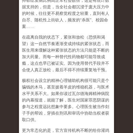
抑郁症发病比例高正常社会数倍，这是有统计数
据支持的，但是，当全社会都沉浸于庞大压力中
的时候，往往更不易察觉程度之轻重，直到有人
自尽、随机性上街砍人，频发的
“
杀医
”
、校园命
案
……
在
疏离自我
的状态下，紧张和放松（恐惧和渴
望）这一自然节奏逐渐变成持续的紧张状态，而
医生用来缓解这种紧张状态的方法只能是不断的
加大药量。而每一种替代性药物都可能导致成
瘾，这点也早已被证实。因为使用替代手段并不
会使人真正放松，最后不得不持续重复地干预。
极权社会设立的精神心理辅助机构很可能只是个
骗钱的木马，甚至披着羊皮的维稳机器，与医术
水平关系不大。如果你读过瓦尔德海姆精神病院
的内幕报道，就能了解，医生对国家罪恶阴谋的
参与之程度远比想象中要多。心理医生被当作刽
子手的帮凶，穿插在刑讯和审讯中协助当权者获
取口供。
更为常态化的是，官方宣传机构不断的给你灌鸡