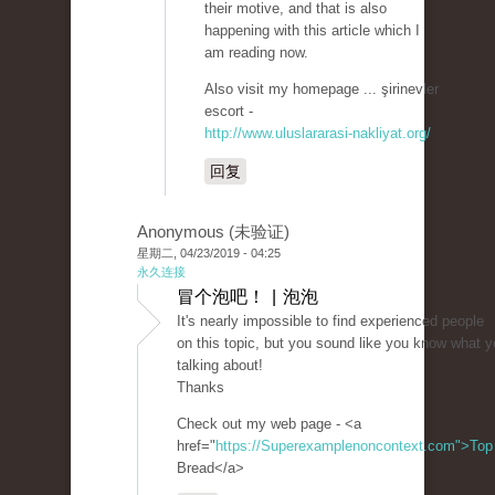
their motive, and that is also
happening with this article which I
am reading now.
Also visit my homepage ... şirinevler
escort -
http://www.uluslararasi-nakliyat.org/
回复
Anonymous (未验证)
星期二, 04/23/2019 - 04:25
永久连接
冒个泡吧！ | 泡泡
It's nearly impossible to find experienced people
on this topic, but you sound like you know what y
talking about!
Thanks
Check out my web page - <a
href="
https://Superexamplenoncontext.com">Top
Bread</a>