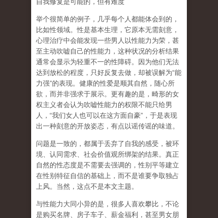
自我修复是可能的，但有难度
举个很简单的例子，几乎每个人都能体会到的，
比如性领域。性是基本生理，它原本无需刻意，
心理治疗中会能发现一些男人以性能力为荣，甚
至主动吹嘘自己的性能力，这种状况的分析结果
通常会显示为轻重不一的性障碍。因为他们无法
达到放松的程度，只好反复去做，却被误解为
“
能
力强
”
的表现。健康的性爱是顺其自然，随心所
欲，而并非强求于展示。更有趣的是，畸形的女
权主义者会认为吹嘘性能力的权限不能只给男
人，
“
我们女人也可以在这方面自豪
”
，于是表现
出一种刻意的开放姿态，有点以谣传谣的味道。
问题是一致的，都属于丢弃了自我的感受，被环
境、认同需求、社会价值观所绑架的结果。真正
自然的性态度是不需要去强调的，性别平等建立
在性别特征自信的基础上，而不是谁要争取独占
上风。当然，这点不是本文主题。
与性能力大同小异的是，很多人喜欢攀比，不论
是购买名牌、房子车子、薪金福利，甚至男女朋