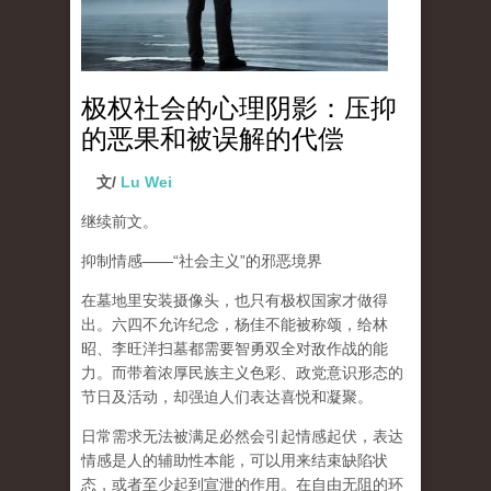
极权社会的心理阴影：压抑
的恶果和被误解的代偿
文/
Lu Wei
继续前文。
抑制情感
——“
社会主义
”
的邪恶境界
在墓地里安装摄像头，也只有极权国家才做得
出。六四不允许纪念，杨佳不能被称颂，给林
昭、李旺洋扫墓都需要智勇双全对敌作战的能
力。而带着浓厚民族主义色彩、政党意识形态的
节日及活动，却强迫人们表达喜悦和凝聚。
日常需求无法被满足必然会引起情感起伏，
表达
情感是人的辅助性本能，可以用来结束缺陷状
态，或者至少起到宣泄的作用
。在自由无阻的环