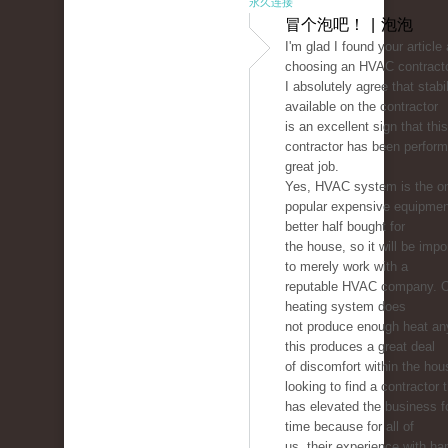
永久连接
冒个泡吧！ | 泡泡
I'm glad I found your article
choosing an HVAC contracto
I absolutely agree that stabil
available on the contractor
is an excellent sign that this
contractor has been perform
great job.
Yes, HVAC system is the on
popular expensive equipmen
better half bought for
the house, so it will be imp
to merely work with a
reputable HVAC company. 
heating system does
not produce enough heat a
this produces a great deal
of discomfort within the hou
looking to find a contractor 
has elevated the business 
time because for all of
us, their experience with ha