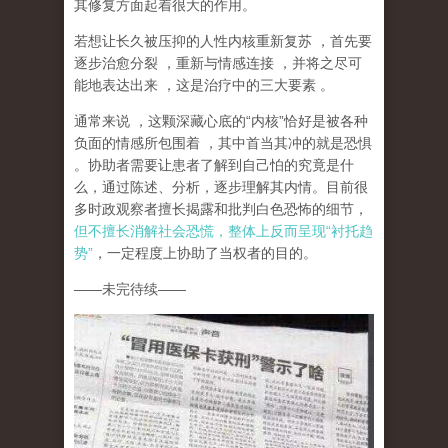
其修复方面起着很大的作用。
若想让长久被压抑的人性内核重新复苏
，首先要
逐步治愈分裂
，重新与情感连接
，并将之尽可
能地表达出来
，这是治疗中的三大要素
。
通常来说
，这颗深藏心底的
“
内核
”
恰好是被各种
负面的情感所包围着
，其中首当其冲的就是恐惧
。协助者需要让患者了解到自己怕的究竟是什
么，通过陈述、分析，逐步理解其内情。目前很
多时政观察者擅长揭露和批判白色恐怖的细节，
但不擅长消解社会恐慌，整体上反而呈现
“
衬托趋
势
”
，一定程度上协助了当权者的目的。
——
未完待续
——