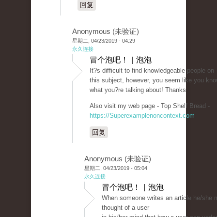
回复
Anonymous (未验证)
星期二, 04/23/2019 - 04:29
永久连接
冒个泡吧！ | 泡泡
It?s difficult to find knowledgeable people on
this subject, however, you seem like you kn
what you?re talking about! Thanks
Also visit my web page - Top Shelf Bread -
https://Superexamplenoncontext.com
回复
Anonymous (未验证)
星期二, 04/23/2019 - 05:04
永久连接
冒个泡吧！ | 泡泡
When someone writes an article he/she m
thought of a user