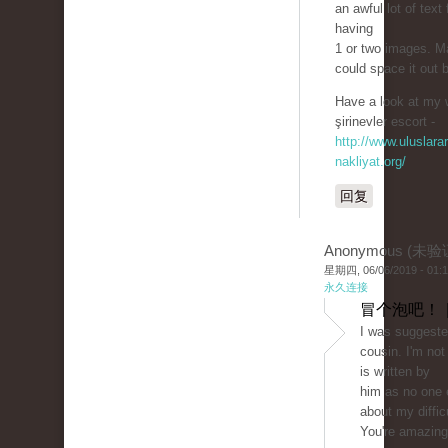
an awful lot of text 
having
1 or two images. 
could space it out 
Have a look at my 
şirinevler escort -
http://www.uluslarar
nakliyat.org/
回复
Anonymous (未验
星期四, 06/06/2019 - 01:
永久连接
冒个泡吧！ 
I was suggeste
cousin. I'm not
is written by
him as no one 
about my difficu
You're amazing