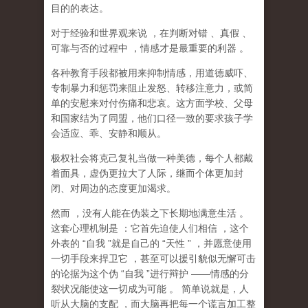
目的的表达。
对于经验和世界观来说
，在判断对错
、真假
、
可靠与否的过程中
，情感才是最重要的利器
。
各种教育手段都被用来抑制情感，用道德威吓、
专制暴力和惩罚来阻止发怒、转移注意力，或简
单的安慰来对付伤痛和悲哀。这方面学校、父母
和国家结为了同盟，他们口径一致的要求孩子学
会适应、乖、安静和顺从。
极权社会将克己复礼当做一种美德，每个人都戴
着面具，虚伪更拉大了人际，继而个体更加封
闭、对周边的态度更加渴求。
然而
，没有人能在伪装之下长期地满意生活
。
这套心理机制是
：它首先迫使人们相信
，这个
外表的
“
自我
”
就是自己的
“
天性
”
，并愿意使用
一切手段来捍卫它
，甚至可以援引貌似无懈可击
的论据为这个伪
“
自我
”
进行辩护
——
情感的分
裂状况能使这一切成为可能
。
简单说就是，
人
听从大脑的支配
，而大脑再把每一个谎言加工整