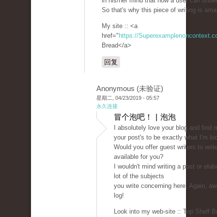
in his/her mind that how a user can under
So that's why this piece of writing is am
My site :: <a
href="
https://Superexamplenoncontext.
Bread</a>
回复
Anonymous (未验证)
星期二, 04/23/2019 - 05:57
永久连接
冒个泡吧！ | 泡泡
I absolutely love your blog and find 
your post's to be exactly what I'm loo
Would you offer guest writers to writ
available for you?
I wouldn't mind writing a post or elab
lot of the subjects
you write concerning here. Again, 
log!
Look into my web-site :: Top Shelf B