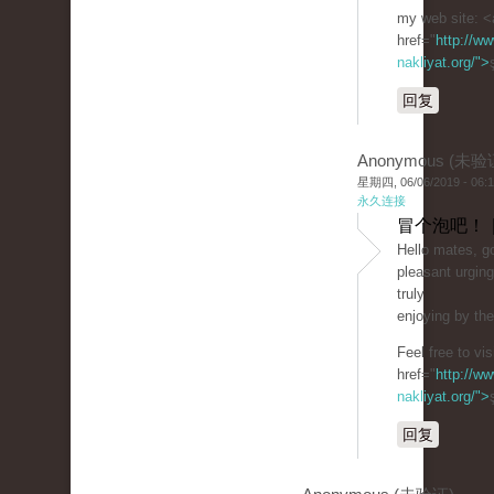
my web site: <
href="
http://ww
nakliyat.org/">
回复
Anonymous (未验
星期四, 06/06/2019 - 06:
永久连接
冒个泡吧！ 
Hello mates, go
pleasant urgin
truly
enjoying by th
Feel free to vi
href="
http://ww
nakliyat.org/">
回复