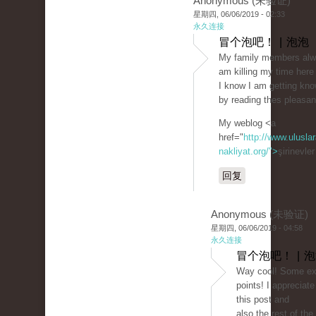
Anonymous (未验证)
星期四, 06/06/2019 - 02:33
永久连接
冒个泡吧！ | 泡泡
My family members alwa
am killing my time here
I know I am getting kn
by reading thes pleasan
My weblog <a
href="
http://www.uluslar
nakliyat.org/">
şirinevle
回复
Anonymous (未验证)
星期四, 06/06/2019 - 04:58
永久连接
冒个泡吧！ | 
Way cool! Some ext
points! I appreciat
this post and
also the rest of the 