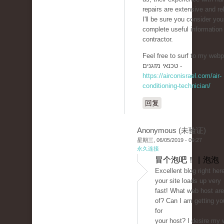
repairs are extensive and rel
I'll be sure you consider you
complete useful informatio
contractor.
Feel free to surf to my webp
טכנאי מזגנים -
https://airconisrael.com/air-
conditioning-technician/
回复
Anonymous (未验证)
星期三, 06/05/2019 - 09:27
永久连接
冒个泡吧！ | 泡泡
Excellent blog right here
your site loads up very
fast! What web host are
of? Can I am getting your
for
your host? I desire my 