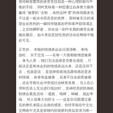
曾经畸形繁荣的体育竞技就是一种心理防御与平
衡的手段
，同时意味着一种想通过自身努力最终
赢得
“
被爱的
”
企盼
，虽然这种
“
爱
”
的体现最多也
不过是一枚冰冷而高贵的奖牌
。那种
被关注的渴
望
会在胜利的一瞬间伴随着欢呼和掌声获得满足
，之后转瞬即逝
，但在这一刻中长期的痛苦会被
抛在脑后
。如今类似竞技性质的活动在网络中随
处可见。
正常的
、本能的情感表达会日渐清晰
、单纯
、
放松
、乐于交流
——
在每一方面都能增进健康
。身为人类
，我们无法选择是否要去感觉
，只
能决定是将体会到的情感表达出来、还是压抑下
去
，也就是说
，
是选择彻底地流露情感还是淤
积情感
，前者有益健康
，后者不仅会损害健康
，还会导致社会冲突或社会畸形发展
。当人在心
理和言语上无法进行抵抗时
，其神经质的防御机
制便会紧急启动
：逃跑
、咆哮
、呐喊
、挑起争
端
、对人或事大动肝火
——
这是在试图通过最
后的挣扎来阻止自身的感觉。你经常能在中文社
交网络中尤其是群聊内部观察到类似宣泄为唯一