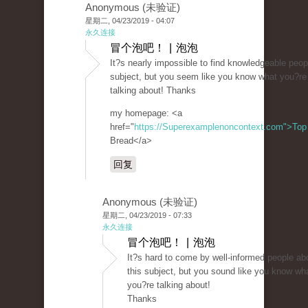
Anonymous (未验证)
星期二, 04/23/2019 - 04:07
永久连接
冒个泡吧！ | 泡泡
It?s nearly impossible to find knowledgeable peop
subject, but you seem like you know what you?re
talking about! Thanks
my homepage: <a
href="
https://Superexamplenoncontext.com">Top
Bread</a>
回复
Anonymous (未验证)
星期二, 04/23/2019 - 07:33
永久连接
冒个泡吧！ | 泡泡
It?s hard to come by well-informed people ab
this subject, but you sound like you know wh
you?re talking about!
Thanks