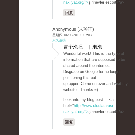
nakliyat.org/">
şirinevler escort</a>
回复
Anonymous (未验证)
星期四, 06/06/2019 - 07:03
永久连接
冒个泡吧！ | 泡泡
Wonderful work! This is the type of
information that are supposed to be
shared around the internet.
Disgrace on Google for no longer
positioning this put
up upper! Come on over and visit my
website . Thanks =)
Look into my blog post ... <a
href="
http://www.uluslararasi-
nakliyat.org/">
şirinevler escort</a>
回复