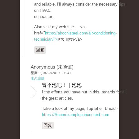
and reliable. I'll always consider the necessary tips
on HVAC
contractor.
Also visit my web site ... <a
href="
https://airconisrael.com/air-conditioning-
technician/">
תיקון מזגן</a>
回复
Anonymous (未验证)
星期二, 04/23/2019 - 03:41
永久连接
冒个泡吧！ | 泡泡
I the efforts you have put in this, regards for all
the great articles.
Take a look at my page; Top Shelf Bread -
https://Superexamplenoncontext.com
回复