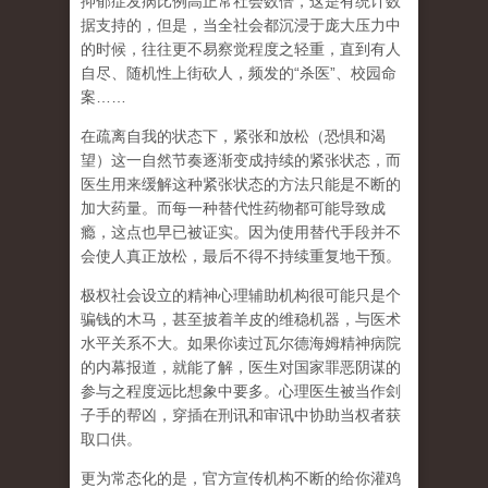
抑郁症发病比例高正常社会数倍，这是有统计数
据支持的，但是，当全社会都沉浸于庞大压力中
的时候，往往更不易察觉程度之轻重，直到有人
自尽、随机性上街砍人，频发的
“
杀医
”
、校园命
案
……
在
疏离自我
的状态下，紧张和放松（恐惧和渴
望）这一自然节奏逐渐变成持续的紧张状态，而
医生用来缓解这种紧张状态的方法只能是不断的
加大药量。而每一种替代性药物都可能导致成
瘾，这点也早已被证实。因为使用替代手段并不
会使人真正放松，最后不得不持续重复地干预。
极权社会设立的精神心理辅助机构很可能只是个
骗钱的木马，甚至披着羊皮的维稳机器，与医术
水平关系不大。如果你读过瓦尔德海姆精神病院
的内幕报道，就能了解，医生对国家罪恶阴谋的
参与之程度远比想象中要多。心理医生被当作刽
子手的帮凶，穿插在刑讯和审讯中协助当权者获
取口供。
更为常态化的是，官方宣传机构不断的给你灌鸡