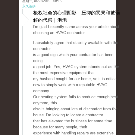
星期一, 04/22/2019 - 08:15
永久连接
极权社会的心理阴影：压抑的恶果和被误
解的代偿 | 泡泡
I'm glad I recently came across your article about
choosing an HVAC contractor.
I absolutely agree that stability available with the
contractor
is a good sign which your contractor has been
doing
a good job. Yes, HVAC system stands out as the
the most expensive equipment that
my husband bought for our home, so it is critical
now to simply work with a reputable HVAC
company.
Our heating system fails to produce enough heat
anymore, this
also is bringing about lots of discomfort from the
house. I'm looking to locate a contractor
that has elevated the business for some time
because for many people, their
experience with handling repairs are extensive