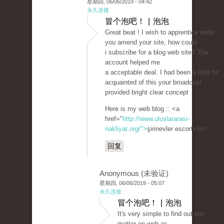
星期四, 06/06/2019 - 04:42
永久连接
冒个泡吧！ | 泡泡
Great beat ! I wish to apprentice while
you amend your site, how could
i subscribe for a blog web site? The
account helped me
a acceptable deal. I had been a little bit
acquainted of this your broadcast
provided bright clear concept
Here is my web blog :: <a
href="
http://www.uluslararasi-
nakliyat.org/">
şirinevler escort</a>
回复
Anonymous (未验证)
星期四, 06/06/2019 - 05:07
永久连接
冒个泡吧！ | 泡泡
It's very simple to find out any
matter on web as