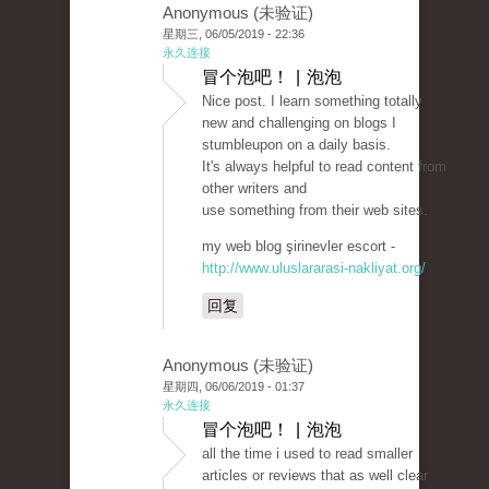
Anonymous (未验证)
星期三, 06/05/2019 - 22:36
永久连接
冒个泡吧！ | 泡泡
Nice post. I learn something totally
new and challenging on blogs I
stumbleupon on a daily basis.
It's always helpful to read content from
other writers and
use something from their web sites.
my web blog şirinevler escort -
http://www.uluslararasi-nakliyat.org/
回复
Anonymous (未验证)
星期四, 06/06/2019 - 01:37
永久连接
冒个泡吧！ | 泡泡
all the time i used to read smaller
articles or reviews that as well clear