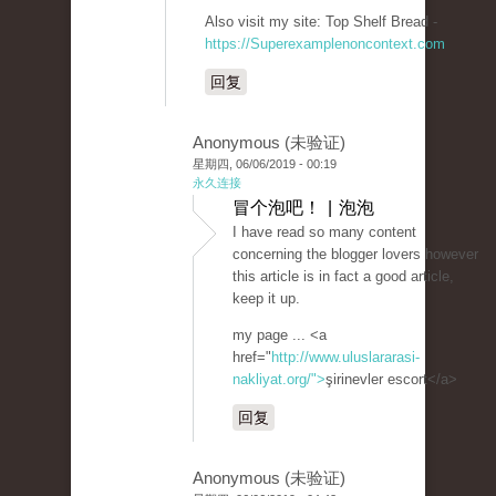
Also visit my site: Top Shelf Bread -
https://Superexamplenoncontext.com
回复
Anonymous (未验证)
星期四, 06/06/2019 - 00:19
永久连接
冒个泡吧！ | 泡泡
I have read so many content
concerning the blogger lovers however
this article is in fact a good article,
keep it up.
my page ... <a
href="
http://www.uluslararasi-
nakliyat.org/">
şirinevler escort</a>
回复
Anonymous (未验证)