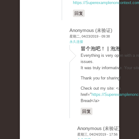
https://Superexamplenoncontext.co
回复
Anonymous (未验证)
星期二, 04/23/2019 - 09:38
永久连接
冒个泡吧！ | 泡泡
Everything is very open with a re
issues.
It was truly informative. Your sit
Thank you for sharing!
Check out my site: <a
href="
https://Superexamplenon
Bread</a>
回复
Anonymous (未验证)
星期三, 04/24/2019 - 17:56