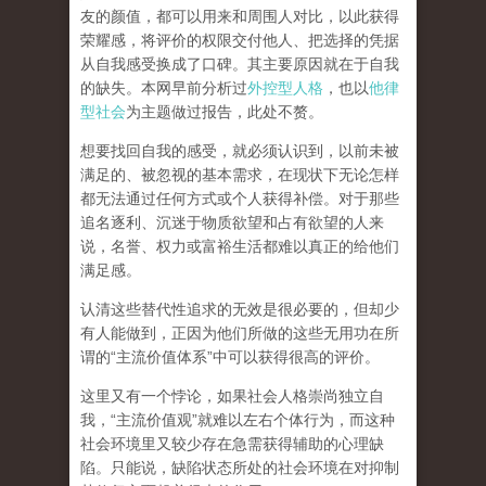
友的颜值，都可以用来和周围人对比，以此获得
荣耀感，将评价的权限交付他人、把选择的凭据
从自我感受换成了口碑。其主要原因就在于自我
的缺失。本网早前分析过
外控型人格
，也以
他律
型社会
为主题做过报告，此处不赘。
想要找回自我的感受，就
必须认识到，以前未被
满足的、被忽视的基本需求，在现状下无论怎样
都无法通过任何方式或个人获得补偿
。对于那些
追名逐利、沉迷于物质欲望和占有欲望的人来
说，名誉、权力或富裕生活都难以真正的给他们
满足感。
认清这些替代性追求的无效是很必要的，但却少
有人能做到，正因为他们所做的这些无用功在所
谓的
“
主流价值体系
”
中可以获得很高的评价。
这里又有一个悖论，如果社会人格崇尚独立自
我，
“
主流价值观
”
就难以左右个体行为，而这种
社会环境里又较少存在急需获得辅助的心理缺
陷。只能说，
缺陷状态所处的社会环境在对抑制