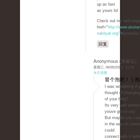
up as fast
as yours lol
Check out my web page
href="
http://www.uluslar
nakliyat.org/">
şirinevle
回复
Anonymous (未验证)
星期三, 06/05/2019 - 12:40
永久连接
冒个泡吧！ | 
I was wondering if 
thought of changing
of your blog?
Its very well writte
youve got to say.
But maybe you could
in the way of conte
could
connect with it bett