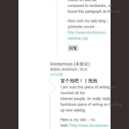
compared to textbooks, as I
found this paragraph at this site.
Also visit my web blog ::
şirinevler escort -
http://www.uluslararasi-
nakliyat.org/
回复
Anonymous (未验证)
星期四, 06/06/2019 - 05:47
永久连接
冒个泡吧！ | 泡泡
I am sure this piece of writing has
touched all the
internet people, its really really
fastidious piece of writing on building
up new weblog.
Here is my site :: <a
href="
http://www.uluslararasi-