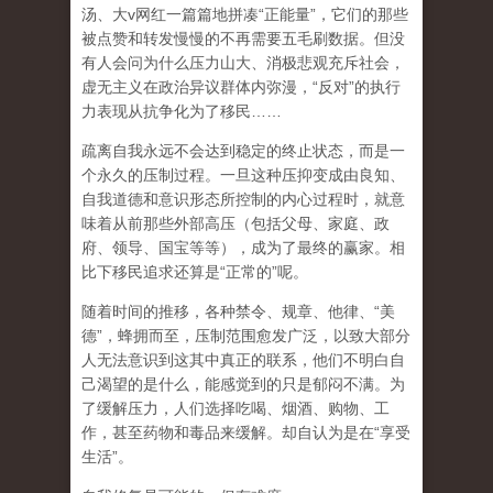
汤、大
v
网红一篇篇地拼凑
“
正能量
”
，它们的那些
被点赞和转发慢慢的不再需要五毛刷数据。但没
有人会问为什么压力山大、消极悲观充斥社会，
虚无主义在政治异议群体内弥漫，
“
反对
”
的执行
力表现从抗争化为了移民
……
疏离自我永远不会达到稳定的终止状态，而是一
个永久的压制过程
。一旦这种压抑变成由良知、
自我道德和意识形态所控制的内心过程时，就意
味着从前那些外部高压（包括父母、家庭、政
府、领导、国宝等等），成为了最终的赢家。相
比下移民追求还算是
“
正常的
”
呢。
随着时间的推移，各种禁令、规章、他律、
“
美
德
”
，蜂拥而至，压制范围愈发广泛，以致大部分
人无法意识到这其中真正的联系，他们不明白自
己渴望的是什么，能感觉到的只是郁闷不满。为
了缓解压力，人们选择吃喝、烟酒、购物、工
作，甚至药物和毒品来缓解。却自认为是在
“
享受
生活
”
。