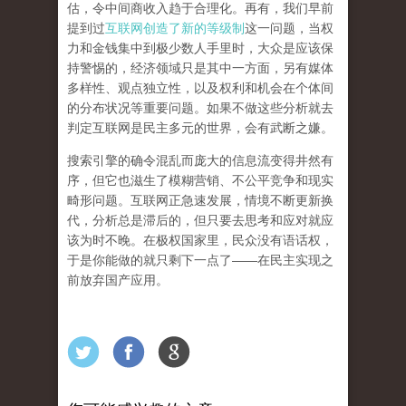
估，令中间商收入趋于合理化。再有，我们早前
提到过
互联网创造了新的等级制
这一问题，当权
力和金钱集中到极少数人手里时，大众是应该保
持警惕的，经济领域只是其中一方面，另有媒体
多样性、观点独立性，以及权利和机会在个体间
的分布状况等重要问题。
如果不做这些分析就去
判定互联网是民主多元的世界，会有武断之嫌。
搜索引擎的确令混乱而庞大的信息流变得井然有
序，但它也滋生了模糊营销、不公平竞争和现实
畸形问题。互联网正急速发展，情境不断更新换
代，分析总是滞后的，但只要去思考和应对就应
该为时不晚。在极权国家里，民众没有语话权，
于是你能做的就只剩下一点了
——
在民主实现之
前
放弃国产应用
。