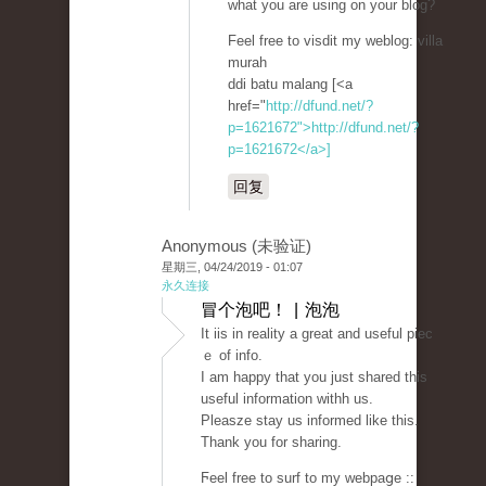
what you are using οn your blog?
Feel free to visdit my weblog: villa
muraһ
ddi batu malang [<a
href="
http://dfund.net/?
p=1621672">http://dfund.net/?
p=1621672</a>]
回复
Anonymous (未验证)
星期三, 04/24/2019 - 01:07
永久连接
冒个泡吧！ | 泡泡
It iis in rеality a great and useful piec
ｅ of info.
I am haрpy that you just shared thiѕ
useful information withh us.
Pleasze stay us informed like this.
Thank уоu for sharing.
Ϝeel free to surf to my webpaցe ::