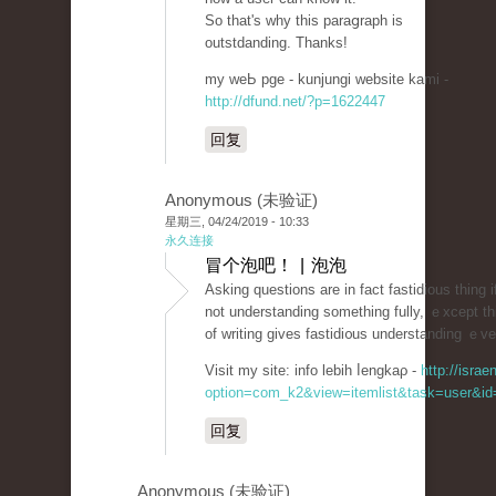
So that's why this paraցraph is
outstdanding. Thanks!
my weЬ pge - kunjungi website kami -
http://dfund.net/?p=1622447
回复
Anonymous (未验证)
星期三, 04/24/2019 - 10:33
永久连接
冒个泡吧！ | 泡泡
Asking questіons are in fact fastidious thing i
not understanding something fully, ｅxcept th
of writing gives fastidi᧐us understanding ｅve
Visit my site: info lebih ⅼengkaρ -
http://isra
option=com_k2&view=itemlist&task=user&id=
回复
Anonymous (未验证)