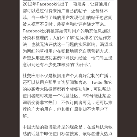
2
012
年
Facebook
推出了一项服务，让普通用户
都可以通过付费来推广自己的帖子，还价格不
菲。当一些付了钱的用户发现他们的帖子忽然间
被人视而不见时，质疑声和批评声随之而来。
Facebook
没有披露如何对用户的动态信息加以
分类和整理的，人们不了解
“
边际排名
”
的运作方
法，也就无法评估这一问题的实际影响。渴望成
为网红的草根用户在积极地研究自我营销方式、
希望从那些成功案例中寻找到经验，他们尚且没
意识到
还有不少更加根源的
“
为什么
”
。
社交应用不仅是根据用户个人喜好定制的广播，
还可以从用户那里查询新闻和言论，
Twitter
和它
的抄袭者大陆微博都有个标签功能
#
，可以帮助
使用者随时构建一个话题社区。
#
符号能让某些
词语变得非常热门，不仅订阅者可见，还可以推
荐给广大的用户，但其推广原则却不为用户了
解。
中国大陆的微博最常见的现象
是，在当局认为敏
感的话题中即便使用标签搜索、该标签进入热点