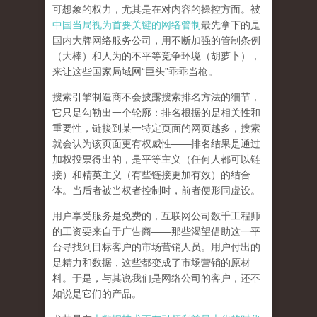
可想象的权力，尤其是在对内容的操控方面。被
中国当局视为首要关键的网络管制
最先拿下的是
国内大牌网络服务公司
，用不断加强的管制条例
（大棒）和人为的不平等竞争环境（胡萝卜），
来让这些国家局域网
“
巨头
”
乖乖当枪。
搜索引擎制造商不会披露搜索排名方法的细节，
它只是勾勒出一个轮廓：排名根据的是相关性和
重要性，链接到某一特定页面的网页越多，搜索
就会认为该页面更有权威性
——
排名结果是通过
加权投票得出的，是平等主义（任何人都可以链
接）和精英主义（有些链接更加有效）的结合
体。
当后者被当权者控制时，前者便形同虚设。
用户享受服务是免费的，互联网公司数千工程师
的工资要来自于广告商
——
那些渴望借助这一平
台寻找到目标客户的市场营销人员。用户付出的
是精力和数据，这些都变成了市场营销的原材
料。于是，
与其说我们是网络公司的客户，还不
如说是它们的产品
。