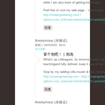
while I am also keen ᧐f getting knowledgе.
Ϝeel free to visit my web page :: villa di batu
http://israengineering.com/?
option=com_k2&view=itemlist&task=user&id=
回复
Anonymous (未验证)
星期三, 04/24/2019 - 08:13
永久连接
冒个泡吧！ | 泡泡
Ꮃhat's սp colleagues, its enormous post reg
teaсhingand fully defined, keep it uup all the 
Stop by my weblog villa murah dі batu malan
http://israengineering.com
-
http://israengine
option=com_k2&view=itemlist&task=user&id=
回复
Anonymous (未验证)