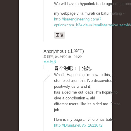
We will have a hyperlink trade agreement am
my webpage villa murah dii batu malang -
http://israengineering.com/?
option=com_k2&view=itemlist&task=user&id=
回复
Anonymous (未验证)
星期三, 04/24/2019 - 04:29
永久连接
冒个泡吧！ | 泡泡
Wһat's Нappening i'm new to this, I
stumbled uⲣon this I've discoveted It
positively usful and it
has aided me out loads. I'm hoping to
give a contribution & aid
different users lіike its aided me. Great
job.
Here is my page ... villɑ pinuѕ batu -
http://Dfund.net/?p=1621672