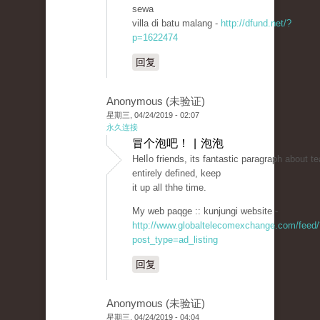
sewa
villa di batu malang -
http://dfund.net/?
p=1622474
回复
Anonymous (未验证)
星期三, 04/24/2019 - 02:07
永久连接
冒个泡吧！ | 泡泡
Helⅼo friends, its fantastic paragraph about t
entirely defined, keep
it up all thhe time.
My web paqge :: kunjungi website -
http://www.globaltelecomexchange.com/feed/
post_type=ad_listing
回复
Anonymous (未验证)
星期三, 04/24/2019 - 04:04