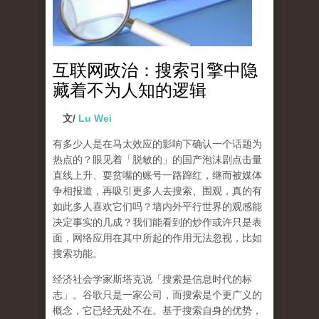
互联网政治：搜索引擎中隐
藏着不为人知的逻辑
文/
Lu Wei
有多少人是在马太效应的影响下确认一个话题为
热点的？眼见着「脱敏的」的国产泡沫剧点击量
直线上升、耍贫嘴的账号一路蹿红，继而被媒体
争相报道，再吸引更多人去搜索、围观，真的有
如此多人喜欢它们吗？墙内外平行世界的观感能
决定事实的几成？我们能看到的炒作或许只是表
面，网络应用在其中所起的作用无法忽视，比如
搜索功能。
经济社会学家斯塔克说「搜索是信息时代的标
志」。谷歌只是一家公司，而搜索是个更广义的
概念，它已经无处不在。基于搜索自身的优势，