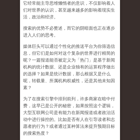
它经常能主导思维懒惰者的意识，不仅影响着人
们对世界的认识，
甚至越来越多的影响着现实生
活，政治和经济
。
搜索的优势不必赘述，而它的阴暗面也正在逐步
进入人们的思考。
媒体巨头可以通过个性化的推送平台为你筛选信
息，但它们是如何对这个复杂的世界进行精简的
呢？一篇报道能否被定义为「热门」是基于新闻
机构的统计数据、还是企业独有的运算程序做出
的选择？如果是统计数据，那么根据又是什么
呢，转载量、所属机构权威性，还是其他未知因
素？
为了在搜索引擎中排到前列，许多商家在暗中付
费，这早已是公开的秘密，如果按照这个逻辑，
大型互联网公司是有能力在新闻报道或者政治活
动中进行操控的。比如是否有人在引导读者和志
愿者的行为？或者通过某种算法来提升预期目标
的搜索热度？