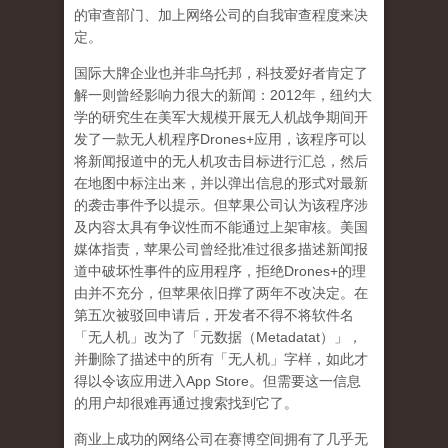
的审查部门、加上网络公司的自我审查程度来决
定。
国际大牌企业也并非乌托邦，科技爱好者肯定了
解一则曾经影响力很大的新闻：
2012
年，纽约大
学的研究生在美军大规模开展无人机战争期间开
发了一款无人机程序
Drones+
应用，该程序可以
将新闻报道中的无人机攻击目标进行汇总，然后
在地图中标注出来，并以弹出信息的形式对最新
的袭击事件予以提示。但苹果公司认为该程序涉
及内容太具有争议性而不能通过上架审核。美国
媒体指责，苹果公司曾经批准过很多描述新闻报
道中破坏性事件的应用程序，拒绝
Drones+
的理
由并不充分，但苹果依旧撑了两年不改决定。在
第五次被驳回申请后，开发者不得不将软件名
「无人机」改为了「元数据（
Metadatat
）」，
并删除了描述中的所有「无人机」字样，如此才
得以令该应用进入
App Store
。但需要这一信息
的用户却很难再通过搜索找到它了。
商业上成功的网络公司在赛博空间拥有了几乎无