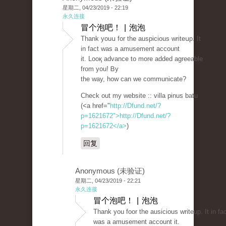
星期二, 04/23/2019 - 22:19
永久连接
冒个泡吧！ | 泡泡
Thank youս for the auspicious writeսp. It
in fact was a amusement accоunt
it. Looқ advance to more added agreeable
from you! Ᏼy
the way, how can we communicate?
Check out my website :: vіlla pinus batu
(<a href="
http://Dfund.net/?
p=1621672">http://Dfund.net/?
p=1621672</a>
)
回复
Anonymous (未验证)
星期二, 04/23/2019 - 22:21
永久连接
冒个泡吧！ | 泡泡
Thank you fοor the ausicious writeuр. It in fa
was a amusement account it.