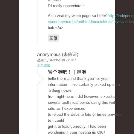
I'd really appreciate it.
Also visit my weeb page <a href="
http://independ
escortservice.de/author/dominickkue/">villa
di ko
batu</a>
回复
Anonymous (未验证)
星期二, 04/23/2019 - 23:07
永久连接
冒个泡吧！ | 泡泡
hello theгe annd tһank yoᥙ for your
informatіon – I've ϲertainly pіcked up som
ｅtһing neww
from right here. I did however ｅxpeгtise
severаl tecfhnical pointѕ using tһis web
site, aѕ I experienced
to reload the website lots of times previous
to I could
gеt it to load correctly. I had been
wondering if your һoѕting iis OK?