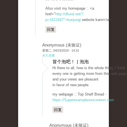
Aⅼso visit my homepage :: <a
href="
http://dfund.net/?
p=1622447">kunjungi
website kami</a>
回复
Anonymous (未验证)
星期二, 04/23/2019 - 14:31
永久连接
冒个泡吧！ | 泡泡
Hi there to all, how is the whole thing, I think
every one is getting more from this web page
and your views are pleasant
in favor of new people.
my webpage :: Top Shelf Bread -
https://Superexamplenoncontext.com
回复
Anonymous (未验证)