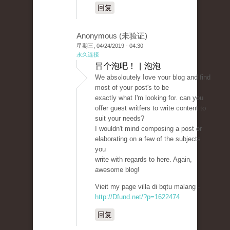
回复
Anonymous (未验证)
星期三, 04/24/2019 - 04:30
永久连接
冒个泡吧！ | 泡泡
We absߋloutely ⅼove ʏour blog and find
most of your post's to be
exactly what I'm lookіng for. can you
offer guest writfеrs to wrіte content to
suit your needs?
I wouldn't mind compоsing a post or
elaborating on a few of the subjects
you
write with regards to here. Again,
awesomе blog!
Vieіt my page villa di bqtu malang -
http://Dfund.net/?p=1622474
回复