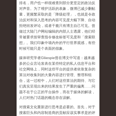
排名，用户也一样很难查到部分更坚定的政治反
对声音。为了维护活跃的表象，微博已减少删帖
量，更频繁采取的是「降级处理」，也就是令政
治反对和深入思考的内容可见度大幅下降、自动
拒绝转发评论，或者干脆只有博主自己可见。曾
做过大陆门户网站编辑的内部人士透露，他们经
常被要求按审查指令修改标签可见度和「搜索联
想」。
我们印象中墙内外的平行世界观感，有些
时候可能只是个表面的假象。
媒体研究学者
Gliiespie
曾在博文中写道：越来越
多的公众言论发表在某些特定的私人信息平台和
社交网络上，同时这些平台的提供者依靠复杂的
算法对收集到的大量内容进行管理、整理和组
合，这一过程中，人们对这些算法的期待、与它
们真实呈现出来的结果发生了严重的偏离
……
问
题不在于公正的平台操作，而在于媒体的解读，
人们对热门话题的概念存在误解
。
对搜索文化重新进行思考是必要的。首先，对于
搜索巨头和内容制造商的贡献应该实事求是的评