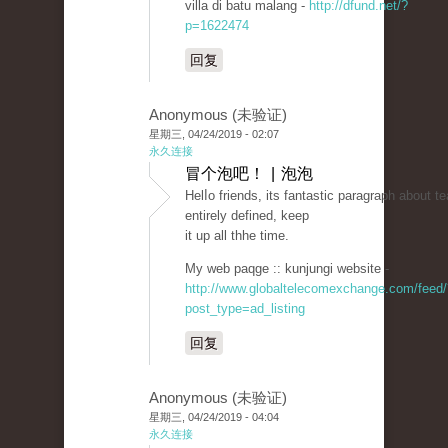
villa di batu malang -
http://dfund.net/?
p=1622474
回复
Anonymous (未验证)
星期三, 04/24/2019 - 02:07
永久连接
冒个泡吧！ | 泡泡
Helⅼo friends, its fantastic paragraph about t
entirely defined, keep
it up all thhe time.
My web paqge :: kunjungi website -
http://www.globaltelecomexchange.com/feed/
post_type=ad_listing
回复
Anonymous (未验证)
星期三, 04/24/2019 - 04:04
永久连接