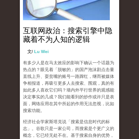
互联网政治：搜索引擎中隐
藏着不为人知的逻辑
文/
Lu Wei
有多少人是在马太效应的影响下确认一个话题为
热点的？眼见着「脱敏的」的国产泡沫剧点击量
直线上升、耍贫嘴的账号一路蹿红，继而被媒体
争相报道，再吸引更多人去搜索、围观，真的有
如此多人喜欢它们吗？墙内外平行世界的观感能
决定事实的几成？我们能看到的炒作或许只是表
面，网络应用在其中所起的作用无法忽视，比如
搜索功能。
经济社会学家斯塔克说「搜索是信息时代的标
志」。谷歌只是一家公司，而搜索是个更广义的
概念，它已经无处不在。基于搜索自身的优势，