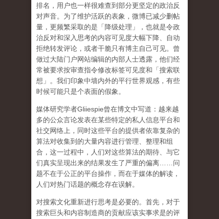
排名，用户也一样很难查到部分更坚定的政治反
对声音。为了维护活跃的表象，微博已减少删帖
量，更频繁采取的是「降级处理」，也就是令政
治反对和深入思考的内容可见度大幅下降、自动
拒绝转发评论，或者干脆只有博主自己可见。曾
做过大陆门户网站编辑的内部人士透露，他们经
常被要求按审查指令修改标签可见度和「搜索联
想」。
我们印象中墙内外的平行世界观感，有些
时候可能只是个表面的假象。
媒体研究学者
Gliiespie
曾在博文中写道：越来越
多的公众言论发表在某些特定的私人信息平台和
社交网络上，同时这些平台的提供者依靠复杂的
算法对收集到的大量内容进行管理、整理和组
合，这一过程中，人们对这些算法的期待、与它
们真实呈现出来的结果发生了严重的偏离
……
问
题不在于公正的平台操作，而在于媒体的解读，
人们对热门话题的概念存在误解
。
对搜索文化重新进行思考是必要的。首先，对于
搜索巨头和内容制造商的贡献应该实事求是的评