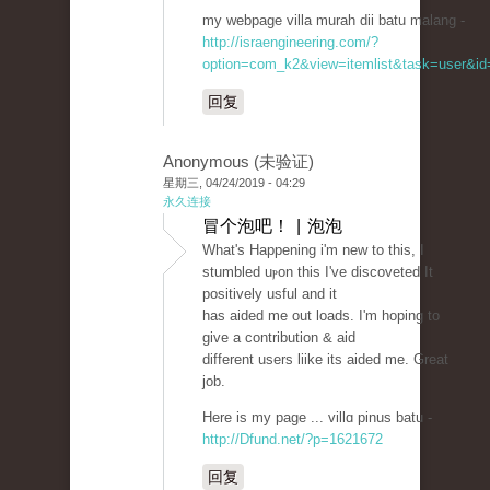
my webpage villa murah dii batu malang -
http://israengineering.com/?
option=com_k2&view=itemlist&task=user&id=
回复
Anonymous (未验证)
星期三, 04/24/2019 - 04:29
永久连接
冒个泡吧！ | 泡泡
Wһat's Нappening i'm new to this, I
stumbled uⲣon this I've discoveted It
positively usful and it
has aided me out loads. I'm hoping to
give a contribution & aid
different users lіike its aided me. Great
job.
Here is my page ... villɑ pinuѕ batu -
http://Dfund.net/?p=1621672
回复