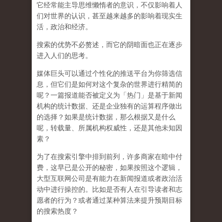
它经常能主导思维懒惰者的意识，不仅影响着人
们对世界的认识，
甚至越来越多的影响着现实生
活，政治和经济
。
搜索的优势不必赘述，而它的阴暗面也正在逐步
进入人们的思考。
媒体巨头可以通过个性化的推送平台为你筛选信
息，但它们是如何对这个复杂的世界进行精简的
呢？一篇报道能否被定义为「热门」是基于新闻
机构的统计数据、还是企业独有的运算程序做出
的选择？如果是统计数据，那么根据又是什么
呢，转载量、所属机构权威性，还是其他未知因
素？
为了在搜索引擎中排到前列，许多商家在暗中付
费，这早已是公开的秘密，如果按照这个逻辑，
大型互联网公司是有能力在新闻报道或者政治活
动中进行操控的。比如是否有人在引导读者和志
愿者的行为？或者通过某种算法来提升预期目标
的搜索热度？