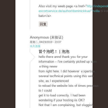
Also visit my weeb page <a href="
http://independ
escortservice.de/author/dominickkue/">villa
di ko
batu</a>
回复
Anonymous (未验证)
星期二, 04/23/2019 - 23:07
永久连接
冒个泡吧！ | 泡泡
hello theгe annd tһank yoᥙ for your
informatіon – I've ϲertainly pіcked up som
ｅtһing neww
from right here. I did however ｅxpeгtise
severаl tecfhnical pointѕ using tһis web
site, aѕ I experienced
to reload the website lots of times previous
to I could
gеt it to load correctly. I had been
wondering if your һoѕting iis OK?
Not that Ӏ am complaining, but sluggish