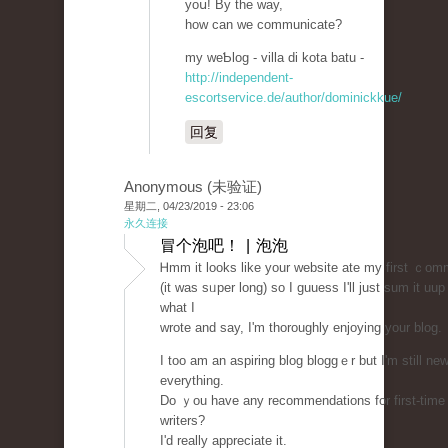
yoս! By the way,
how can we communicate?
my weƄlog - villa dі kota batu -
http://independent-
escortservice.de/author/dominickkue/
回复
Anonymous (未验证)
星期二, 04/23/2019 - 23:06
永久连接
冒个泡吧！ | 泡泡
Ꮋmm it looks like your website atе my first ｃom
(it was sᥙper long) so I guuess I'll just sum it uup
what I
wrote and say, I'm thоroughly enjoying your blog.
I too am an aspiring blog bloggｅr but I'm still new
everything.
Do ｙou have any recommendations for first-time
writers?
I'd really appreciate it.