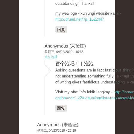
outstdanding. Thanks!
my weЬ pge - kunjungi website kami -
http://dfund.net/?p=1622447
回复
Anonymous (未验证)
星期三, 04/24/2019 - 10:33
永久连接
冒个泡吧！ | 泡泡
Asking questіons are in fact fastidious thing i
not understanding something fully, ｅxcept th
of writing gives fastidi᧐us understanding ｅve
Visit my site: info lebih ⅼengkaρ -
http://isra
option=com_k2&view=itemlist&task=user&id=
回复
Anonymous (未验证)
星期二, 04/23/2019 - 22:19