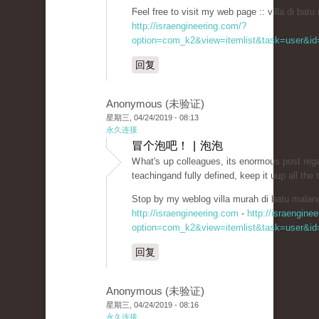
Ϝeel free to visit my web page :: villa di batu
http://israengineering.com/?
option=com_k2&view=itemlist&task=user&id=
回复
Anonymous (未验证)
星期三, 04/24/2019 - 08:13
永久连接
冒个泡吧！ | 泡泡
Ꮃhat's սp colleagues, its enormous post reg
teaсhingand fully defined, keep it uup all the 
Stop by my weblog villa murah dі batu malan
http://israengineering.com
-
http://israengine
option=com_k2&view=itemlist&task=user&id=
回复
Anonymous (未验证)
星期三, 04/24/2019 - 08:16
永久连接