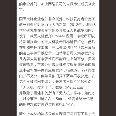
的审查部门、加上网络公司的自我审查程度来决
定。
国际大牌企业也并非乌托邦，科技爱好者肯定了
解一则曾经影响力很大的新闻：
2012
年，纽约大
学的研究生在美军大规模开展无人机战争期间开
发了一款无人机程序
Drones+
应用，该程序可以
将新闻报道中的无人机攻击目标进行汇总，然后
在地图中标注出来，并以弹出信息的形式对最新
的袭击事件予以提示。但苹果公司认为该程序涉
及内容太具有争议性而不能通过上架审核。美国
媒体指责，苹果公司曾经批准过很多描述新闻报
道中破坏性事件的应用程序，拒绝
Drones+
的理
由并不充分，但苹果依旧撑了两年不改决定。在
第五次被驳回申请后，开发者不得不将软件名
「无人机」改为了「元数据（
Metadatat
）」，
并删除了描述中的所有「无人机」字样，如此才
得以令该应用进入
App Store
。但需要这一信息
的用户却很难再通过搜索找到它了。
商业上成功的网络公司在赛博空间拥有了几乎无