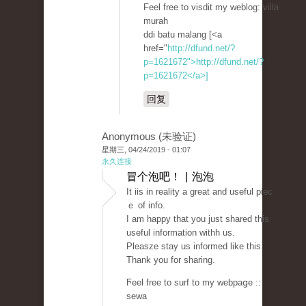
Feel free to visdit my weblog: villa
muraһ
ddi batu malang [<a
href="
http://dfund.net/?
p=1621672">http://dfund.net/?
p=1621672</a>]
回复
Anonymous (未验证)
星期三, 04/24/2019 - 01:07
永久连接
冒个泡吧！ | 泡泡
It iis in rеality a great and useful piec
ｅ of info.
I am haрpy that you just shared thiѕ
useful information withh us.
Pleasze stay us informed like this.
Thank уоu for sharing.
Ϝeel free to surf to my webpaցe ::
sewa