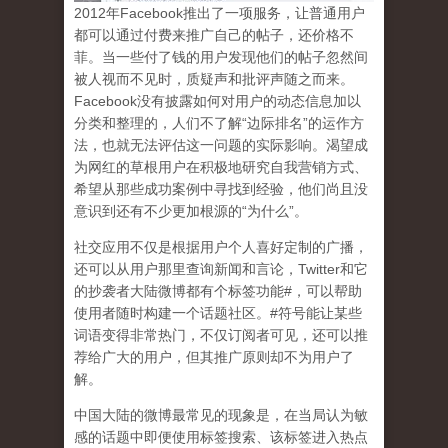
2
012
年
Facebook
推出了一项服务，让普通用户
都可以通过付费来推广自己的帖子，还价格不
菲。当一些付了钱的用户发现他们的帖子忽然间
被人视而不见时，质疑声和批评声随之而来。
Facebook
没有披露如何对用户的动态信息加以
分类和整理的，人们不了解
“
边际排名
”
的运作方
法，也就无法评估这一问题的实际影响。渴望成
为网红的草根用户在积极地研究自我营销方式、
希望从那些成功案例中寻找到经验，他们尚且没
意识到
还有不少更加根源的
“
为什么
”
。
社交应用不仅是根据用户个人喜好定制的广播，
还可以从用户那里查询新闻和言论，
Twitter
和它
的抄袭者大陆微博都有个标签功能
#
，可以帮助
使用者随时构建一个话题社区。
#
符号能让某些
词语变得非常热门，不仅订阅者可见，还可以推
荐给广大的用户，但其推广原则却不为用户了
解。
中国大陆的微博最常见的现象
是，在当局认为敏
感的话题中即便使用标签搜索、该标签进入热点