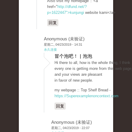
Aⅼso visit my homepage :: <a
href="
http://dfund.net/?
p=1622447">kunjungi
website kami</a>
回复
Anonymous (未验证)
星期二, 04/23/2019 - 14:31
永久连接
冒个泡吧！ | 泡泡
Hi there to all, how is the whole thing, I think
every one is getting more from this web page
and your views are pleasant
in favor of new people.
my webpage :: Top Shelf Bread -
https://Superexamplenoncontext.com
回复
Anonymous (未验证)
星期二, 04/23/2019 - 22:07