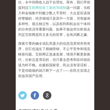
估，令中间商收入趋于合理化。再有，我们早前
提到过
互联网创造了新的等级制
这一问题，当权
力和金钱集中到极少数人手里时，大众是应该保
持警惕的，经济领域只是其中一方面，另有媒体
多样性、观点独立性，以及权利和机会在个体间
的分布状况等重要问题。
如果不做这些分析就去
判定互联网是民主多元的世界，会有武断之嫌。
搜索引擎的确令混乱而庞大的信息流变得井然有
序，但它也滋生了模糊营销、不公平竞争和现实
畸形问题。互联网正急速发展，情境不断更新换
代，分析总是滞后的，但只要去思考和应对就应
该为时不晚。在极权国家里，民众没有语话权，
于是你能做的就只剩下一点了
——
在民主实现之
前
放弃国产应用
。