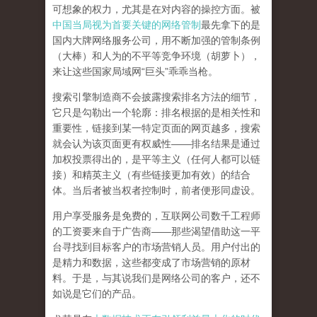
可想象的权力，尤其是在对内容的操控方面。被
中国当局视为首要关键的网络管制
最先拿下的是
国内大牌网络服务公司
，用不断加强的管制条例
（大棒）和人为的不平等竞争环境（胡萝卜），
来让这些国家局域网
“
巨头
”
乖乖当枪。
搜索引擎制造商不会披露搜索排名方法的细节，
它只是勾勒出一个轮廓：排名根据的是相关性和
重要性，链接到某一特定页面的网页越多，搜索
就会认为该页面更有权威性
——
排名结果是通过
加权投票得出的，是平等主义（任何人都可以链
接）和精英主义（有些链接更加有效）的结合
体。
当后者被当权者控制时，前者便形同虚设。
用户享受服务是免费的，互联网公司数千工程师
的工资要来自于广告商
——
那些渴望借助这一平
台寻找到目标客户的市场营销人员。用户付出的
是精力和数据，这些都变成了市场营销的原材
料。于是，
与其说我们是网络公司的客户，还不
如说是它们的产品
。