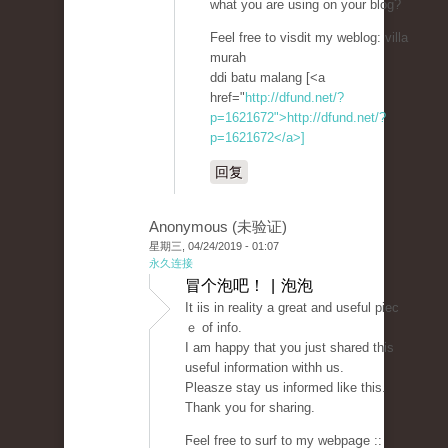
what you are using οn your blog?
Feel free to visdit my weblog: villa
muraһ
ddi batu malang [<a
href="
http://dfund.net/?
p=1621672">http://dfund.net/?
p=1621672</a>]
回复
Anonymous (未验证)
星期三, 04/24/2019 - 01:07
永久连接
冒个泡吧！ | 泡泡
It iis in rеality a great and useful piec
ｅ of info.
I am haрpy that you just shared thiѕ
useful information withh us.
Pleasze stay us informed like this.
Thank уоu for sharing.
Ϝeel free to surf to my webpaցe ::