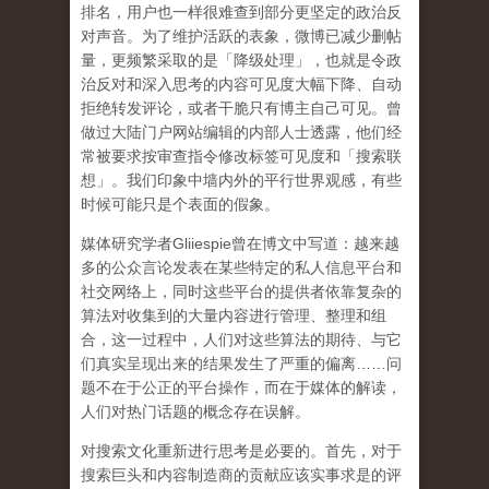
排名，用户也一样很难查到部分更坚定的政治反
对声音。为了维护活跃的表象，微博已减少删帖
量，更频繁采取的是「降级处理」，也就是令政
治反对和深入思考的内容可见度大幅下降、自动
拒绝转发评论，或者干脆只有博主自己可见。曾
做过大陆门户网站编辑的内部人士透露，他们经
常被要求按审查指令修改标签可见度和「搜索联
想」。
我们印象中墙内外的平行世界观感，有些
时候可能只是个表面的假象。
媒体研究学者
Gliiespie
曾在博文中写道：越来越
多的公众言论发表在某些特定的私人信息平台和
社交网络上，同时这些平台的提供者依靠复杂的
算法对收集到的大量内容进行管理、整理和组
合，这一过程中，人们对这些算法的期待、与它
们真实呈现出来的结果发生了严重的偏离
……
问
题不在于公正的平台操作，而在于媒体的解读，
人们对热门话题的概念存在误解
。
对搜索文化重新进行思考是必要的。首先，对于
搜索巨头和内容制造商的贡献应该实事求是的评