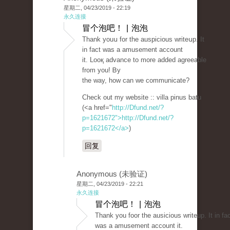
星期二, 04/23/2019 - 22:19
永久连接
冒个泡吧！ | 泡泡
Thank youս for the auspicious writeսp. It
in fact was a amusement accоunt
it. Looқ advance to more added agreeable
from you! Ᏼy
the way, how can we communicate?
Check out my website :: vіlla pinus batu
(<a href="
http://Dfund.net/?
p=1621672">http://Dfund.net/?
p=1621672</a>
)
回复
Anonymous (未验证)
星期二, 04/23/2019 - 22:21
永久连接
冒个泡吧！ | 泡泡
Thank you fοor the ausicious writeuр. It in fa
was a amusement account it.