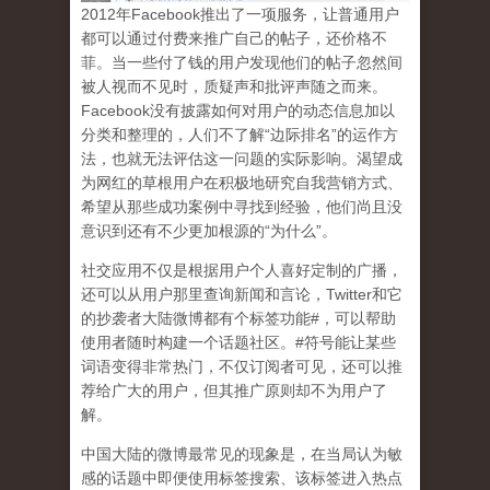
2
012
年
Facebook
推出了一项服务，让普通用户
都可以通过付费来推广自己的帖子，还价格不
菲。当一些付了钱的用户发现他们的帖子忽然间
被人视而不见时，质疑声和批评声随之而来。
Facebook
没有披露如何对用户的动态信息加以
分类和整理的，人们不了解
“
边际排名
”
的运作方
法，也就无法评估这一问题的实际影响。渴望成
为网红的草根用户在积极地研究自我营销方式、
希望从那些成功案例中寻找到经验，他们尚且没
意识到
还有不少更加根源的
“
为什么
”
。
社交应用不仅是根据用户个人喜好定制的广播，
还可以从用户那里查询新闻和言论，
Twitter
和它
的抄袭者大陆微博都有个标签功能
#
，可以帮助
使用者随时构建一个话题社区。
#
符号能让某些
词语变得非常热门，不仅订阅者可见，还可以推
荐给广大的用户，但其推广原则却不为用户了
解。
中国大陆的微博最常见的现象
是，在当局认为敏
感的话题中即便使用标签搜索、该标签进入热点