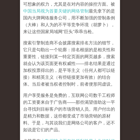
可想象的权力，尤其是在对内容的操控方面。被
中国当局视为首要关键的网络管制
最先拿下的是
国内大牌网络服务公司
，用不断加强的管制条例
（大棒）和人为的不平等竞争环境（胡萝卜），
来让这些国家局域网
“
巨头
”
乖乖当枪。
搜索引擎制造商不会披露搜索排名方法的细节，
它只是勾勒出一个轮廓：排名根据的是相关性和
重要性，链接到某一特定页面的网页越多，搜索
就会认为该页面更有权威性
——
排名结果是通过
加权投票得出的，是平等主义（任何人都可以链
接）和精英主义（有些链接更加有效）的结合
体。
当后者被当权者控制时，前者便形同虚设。
用户享受服务是免费的，互联网公司数千工程师
的工资要来自于广告商
——
那些渴望借助这一平
台寻找到目标客户的市场营销人员。用户付出的
是精力和数据，这些都变成了市场营销的原材
料。于是，
与其说我们是网络公司的客户，还不
如说是它们的产品
。