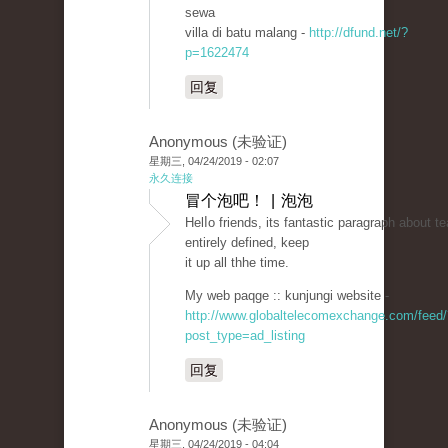
sewa
villa di batu malang -
http://dfund.net/?
p=1622474
回复
Anonymous (未验证)
星期三, 04/24/2019 - 02:07
永久连接
冒个泡吧！ | 泡泡
Helⅼo friends, its fantastic paragraph about t
entirely defined, keep
it up all thhe time.
My web paqge :: kunjungi website -
http://www.globaltelecomexchange.com/feed/
post_type=ad_listing
回复
Anonymous (未验证)
星期三, 04/24/2019 - 04:04