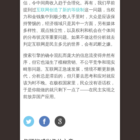
估，令中间商收入趋于合理化。再有，我们早前
提到过
互联网创造了新的等级制
这一问题，当权
力和金钱集中到极少数人手里时，大众是应该保
持警惕的，经济领域只是其中一方面，另有媒体
多样性、观点独立性，以及权利和机会在个体间
的分布状况等重要问题。
如果不做这些分析就去
判定互联网是民主多元的世界，会有武断之嫌。
搜索引擎的确令混乱而庞大的信息流变得井然有
序，但它也滋生了模糊营销、不公平竞争和现实
畸形问题。互联网正急速发展，情境不断更新换
代，分析总是滞后的，但只要去思考和应对就应
该为时不晚。在极权国家里，民众没有语话权，
于是你能做的就只剩下一点了
——
在民主实现之
前
放弃国产应用
。