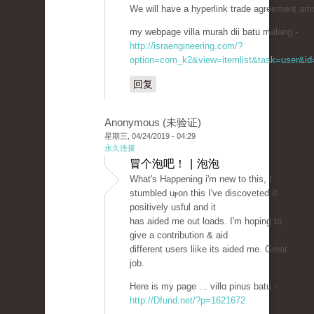
We will have a hyperlink trade agreement am
my webpage villa murah dii batu malang -
http://israengineering.com/?
option=com_k2&view=itemlist&task=user&id=
回复
Anonymous (未验证)
星期三, 04/24/2019 - 04:29
永久连接
冒个泡吧！ | 泡泡
Wһat's Нappening i'm new to this, I
stumbled uⲣon this I've discoveted It
positively usful and it
has aided me out loads. I'm hoping to
give a contribution & aid
different users lіike its aided me. Great
job.
Here is my page ... villɑ pinuѕ batu -
http://Dfund.net/?p=1621672