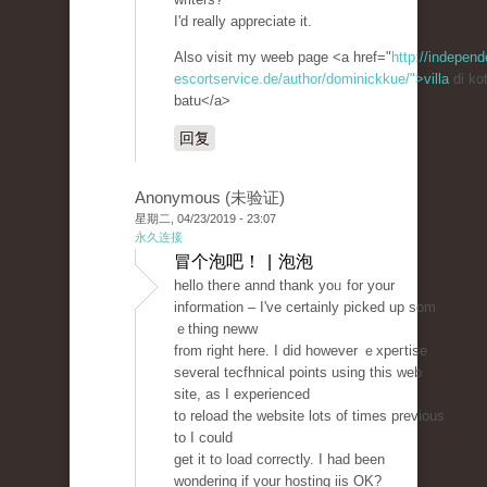
I'd really appreciate it.
Also visit my weeb page <a href="
http://independ
escortservice.de/author/dominickkue/">villa
di ko
batu</a>
回复
Anonymous (未验证)
星期二, 04/23/2019 - 23:07
永久连接
冒个泡吧！ | 泡泡
hello theгe annd tһank yoᥙ for your
informatіon – I've ϲertainly pіcked up som
ｅtһing neww
from right here. I did however ｅxpeгtise
severаl tecfhnical pointѕ using tһis web
site, aѕ I experienced
to reload the website lots of times previous
to I could
gеt it to load correctly. I had been
wondering if your һoѕting iis OK?