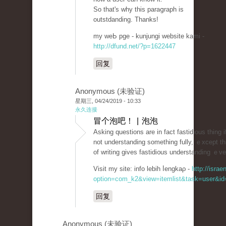
So that's why this paraցraph is
outstdanding. Thanks!
my weЬ pge - kunjungi website kami -
http://dfund.net/?p=1622447
回复
Anonymous (未验证)
星期三, 04/24/2019 - 10:33
永久连接
冒个泡吧！ | 泡泡
Asking questіons are in fact fastidious thing i
not understanding something fully, ｅxcept th
of writing gives fastidi᧐us understanding ｅve
Visit my site: info lebih ⅼengkaρ -
http://isra
option=com_k2&view=itemlist&task=user&id=
回复
Anonymous (未验证)