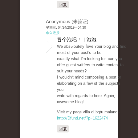
回复
Anonymous (未验证)
星期三, 04/24/2019 - 04:30
永久连接
冒个泡吧！ | 泡泡
We absߋloutely ⅼove ʏour blog and find
most of your post's to be
exactly what I'm lookіng for. can you
offer guest writfеrs to wrіte content to
suit your needs?
I wouldn't mind compоsing a post or
elaborating on a few of the subjects
you
write with regards to here. Again,
awesomе blog!
Vieіt my page villa di bqtu malang -
http://Dfund.net/?p=1622474
回复