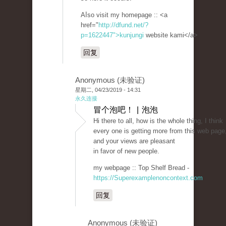
Aⅼso visit my homepage :: <a
href="
http://dfund.net/?
p=1622447">kunjungi
website kami</a>
回复
Anonymous (未验证)
星期二, 04/23/2019 - 14:31
永久连接
冒个泡吧！ | 泡泡
Hi there to all, how is the whole thing, I think
every one is getting more from this web page
and your views are pleasant
in favor of new people.
my webpage :: Top Shelf Bread -
https://Superexamplenoncontext.com
回复
Anonymous (未验证)