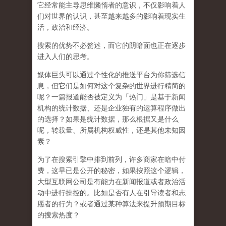
它经常能主导思维懒惰者的意识，不仅影响着人
们对世界的认识，
甚至越来越多的影响着现实生
活，政治和经济
。
搜索的优势不必赘述，而它的阴暗面也正在逐步
进入人们的思考。
媒体巨头可以通过个性化的推送平台为你筛选信
息，但它们是如何对这个复杂的世界进行精简的
呢？一篇报道能否被定义为「热门」是基于新闻
机构的统计数据、还是企业独有的运算程序做出
的选择？如果是统计数据，那么根据又是什么
呢，转载量、所属机构权威性，还是其他未知因
素？
为了在搜索引擎中排到前列，许多商家在暗中付
费，这早已是公开的秘密，如果按照这个逻辑，
大型互联网公司是有能力在新闻报道或者政治活
动中进行操控的。比如是否有人在引导读者和志
愿者的行为？或者通过某种算法来提升预期目标
的搜索热度？