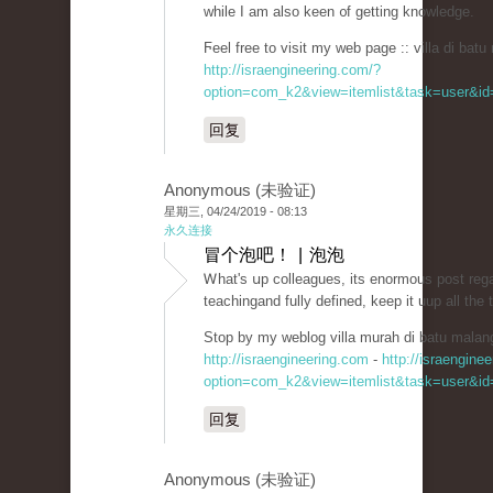
while I am also keen ᧐f getting knowledgе.
Ϝeel free to visit my web page :: villa di batu
http://israengineering.com/?
option=com_k2&view=itemlist&task=user&id=
回复
Anonymous (未验证)
星期三, 04/24/2019 - 08:13
永久连接
冒个泡吧！ | 泡泡
Ꮃhat's սp colleagues, its enormous post reg
teaсhingand fully defined, keep it uup all the 
Stop by my weblog villa murah dі batu malan
http://israengineering.com
-
http://israengine
option=com_k2&view=itemlist&task=user&id=
回复
Anonymous (未验证)