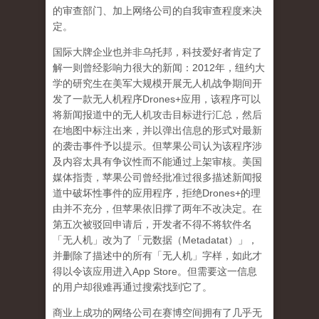
的审查部门、加上网络公司的自我审查程度来决
定。
国际大牌企业也并非乌托邦，科技爱好者肯定了
解一则曾经影响力很大的新闻：
2012
年，纽约大
学的研究生在美军大规模开展无人机战争期间开
发了一款无人机程序
Drones+
应用，该程序可以
将新闻报道中的无人机攻击目标进行汇总，然后
在地图中标注出来，并以弹出信息的形式对最新
的袭击事件予以提示。但苹果公司认为该程序涉
及内容太具有争议性而不能通过上架审核。美国
媒体指责，苹果公司曾经批准过很多描述新闻报
道中破坏性事件的应用程序，拒绝
Drones+
的理
由并不充分，但苹果依旧撑了两年不改决定。在
第五次被驳回申请后，开发者不得不将软件名
「无人机」改为了「元数据（
Metadatat
）」，
并删除了描述中的所有「无人机」字样，如此才
得以令该应用进入
App Store
。但需要这一信息
的用户却很难再通过搜索找到它了。
商业上成功的网络公司在赛博空间拥有了几乎无