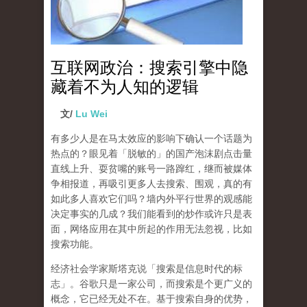
互联网政治：搜索引擎中隐
藏着不为人知的逻辑
文/
Lu Wei
有多少人是在马太效应的影响下确认一个话题为
热点的？眼见着「脱敏的」的国产泡沫剧点击量
直线上升、耍贫嘴的账号一路蹿红，继而被媒体
争相报道，再吸引更多人去搜索、围观，真的有
如此多人喜欢它们吗？墙内外平行世界的观感能
决定事实的几成？我们能看到的炒作或许只是表
面，网络应用在其中所起的作用无法忽视，比如
搜索功能。
经济社会学家斯塔克说「搜索是信息时代的标
志」。谷歌只是一家公司，而搜索是个更广义的
概念，它已经无处不在。基于搜索自身的优势，