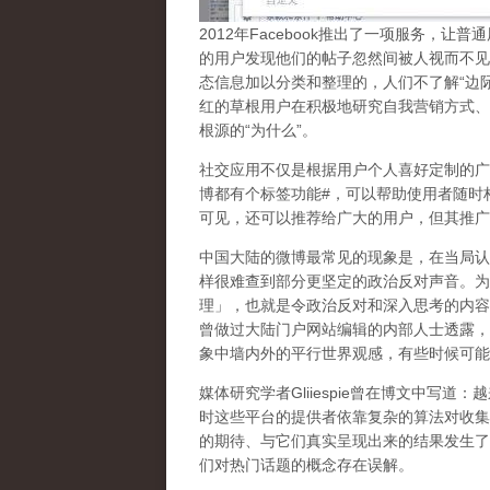
2
012
年
Facebook
推出了一项服务，让普通
的用户发现他们的帖子忽然间被人视而不见
态信息加以分类和整理的，人们不了解
“
边
红的草根用户在积极地研究自我营销方式、
根源的
“
为什么
”
。
社交应用不仅是根据用户个人喜好定制的广
博都有个标签功能
#
，可以帮助使用者随时
可见，还可以推荐给广大的用户，但其推广
中国大陆的微博最常见的现象
是，在当局认
样很难查到部分更坚定的政治反对声音。为
理」，也就是令政治反对和深入思考的内容
曾做过大陆门户网站编辑的内部人士透露，
象中墙内外的平行世界观感，有些时候可能
媒体研究学者
Gliiespie
曾在博文中写道：越
时这些平台的提供者依靠复杂的算法对收集
的期待、与它们真实呈现出来的结果发生了
们对热门话题的概念存在误解
。