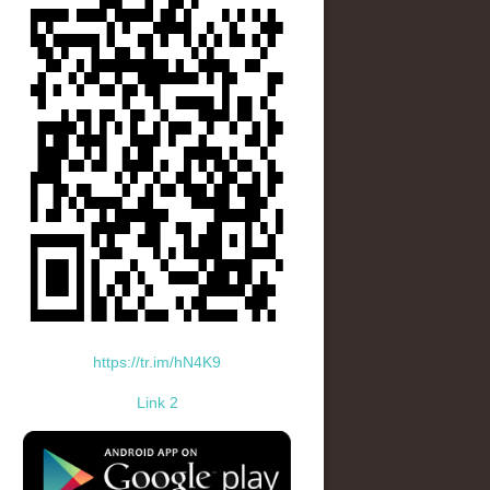
https://tr.im/hN4K9
Link 2
standard-icon-googleplay-app-store.png