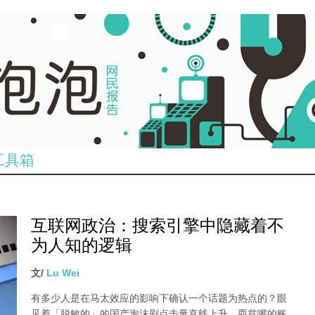
工具箱
互联网政治：搜索引擎中隐藏着不
为人知的逻辑
文/
Lu Wei
有多少人是在马太效应的影响下确认一个话题为热点的？眼
见着「脱敏的」的国产泡沫剧点击量直线上升、耍贫嘴的账