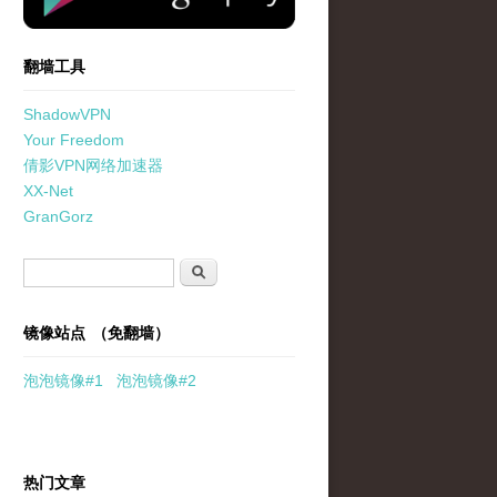
翻墙工具
ShadowVPN
Your Freedom
倩影VPN网络加速器
XX-Net
GranGorz
搜索表单
搜索
镜像站点 （免翻墙）
泡泡
镜像
#1
泡泡
镜像#2
热门文章