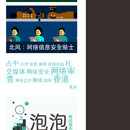
占中
社
台湾
审查
微博
新闻自由
网络审
交媒体
网络安全
查
香港
翻墙
网络监控
隐私
更多
pao-pao-banner-mirror-site-120814.jpg