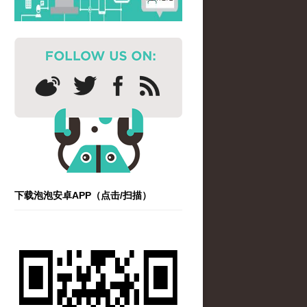
下载泡泡安卓APP（点击/扫描）