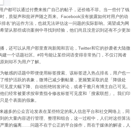
用户都可以通过付费来推广自己的帖子，还价格不菲。当一些付了钱
时，质疑声和批评声随之而来。
Facebook
没有披露如何对用户的动
际排名
”
的运作方法，也就无法评估这一问题的实际影响。渴望成为网
希望从那些成功案例中寻找到经验，他们尚且没意识到
还有不少更加
播，还可以从用户那里查询新闻和言论，
Twitter
和它的抄袭者大陆微
构建一个话题社区。
#
符号能让某些词语变得非常热门，不仅订阅者
原则却不为用户了解。
为敏感的话题中即便使用标签搜索、该标签进入热点排名，用户也一
了维护活跃的表象，微博已减少删帖量，更频繁采取的是「降级处
可见度大幅下降、自动拒绝转发评论，或者干脆只有博主自己可见。
他们经常被要求按审查指令修改标签可见度和「搜索联想」。
我们印
只是个表面的假象。
来越多的公众言论发表在某些特定的私人信息平台和社交网络上，同
到的大量内容进行管理、整理和组合，这一过程中，人们对这些算法
严重的偏离
……
问题不在于公正的平台操作，而在于媒体的解读，
人