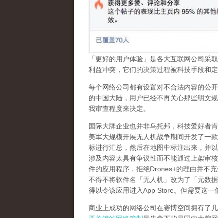
「更好的用户体验」是各大互联网公司采取
利益冲突，它们的决策过程被科技手段和定
每个网络公司都有设置对不合法内容的公开
的中国大陆，用户已经不再关心那些明文规
我审查程度来决定。
国际大牌企业也并非乌托邦，科技爱好者肯
美军大规模开展无人机战争期间开发了一款
标进行汇总，然后在地图中标注出来，并以
涉及内容太具有争议性而不能通过上架审核
件的应用程序，拒绝
Drones+
的理由并不充
不得不将软件名「无人机」改为了「元数据
得以令该应用进入
App Store
。但需要这一
商业上成功的网络公司在赛博空间拥有了几