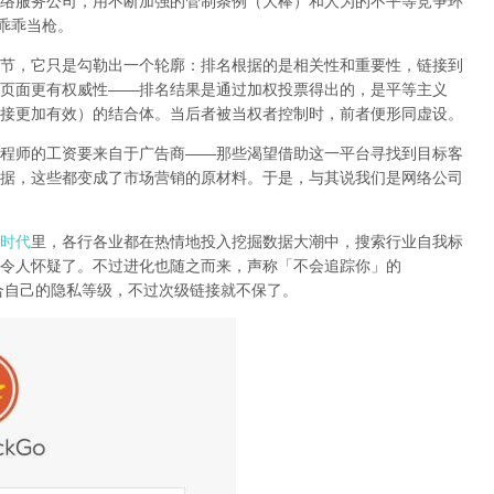
络服务公司
，用不断加强的管制条例（大棒）和人为的不平等竞争环
乖乖当枪。
节，它只是勾勒出一个轮廓：排名根据的是相关性和重要性，链接到
页面更有权威性
——
排名结果是通过加权投票得出的，是平等主义
接更加有效）的结合体。
当后者被当权者控制时，前者便形同虚设。
程师的工资要来自于广告商
——
那些渴望借助这一平台寻找到目标客
据，这些都变成了市场营销的原材料。于是，
与其说我们是网络公司
时代
里，各行各业都在热情地投入挖掘数据大潮中，搜索行业自我标
令人怀疑了。不过进化也随之而来，声称「不会追踪你」的
合自己的隐私等级，不过次级链接就不保了。