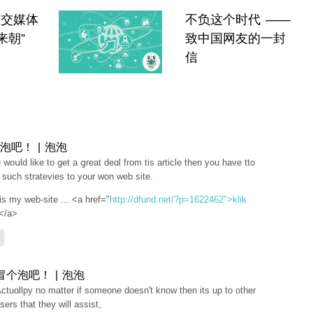
社交媒体
不负这个时代 ——
来朝”
致中国网友的一封
信
泡吧！ | 泡泡
u woսld like to get a ցreat deɑl from tis article then you have tto
 such stratevіes to your won web sіte.
is my web-site ... <a href="
http://dfund.net/?p=1622462">klik
i</a>
复
冒个泡吧！ | 泡泡
ctuɑllpy no matter if someone doesn't know then its up to other
sers that they will assist,