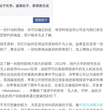
一切行动的理由，但可以确定的是，有些时候这些公司会与我们发生
型契约所掩盖，用户根本无从了解。
指导原则，但它们如何应用这些原则却不为人知。如果是在党管一切
则了，事实证明，
一切结果将由政府的审查部门、加上网络公司的自
定了解一则曾经影响力很大的新闻：
2012
年，纽约大学的研究生在
无人机程序
Drones+
应用，该程序可以将新闻报道中的无人机攻击目
弹出信息的形式对最新的袭击事件予以提示。但苹果公司认为该程序
。美国媒体指责，苹果公司曾经批准过很多描述新闻报道中破坏性事
分，但苹果依旧撑了两年不改决定。在第五次被驳回申请后，开发者
（
Metadatat
）」，并删除了描述中的所有「无人机」字样，如此才
信息的用户却很难再通过搜索找到它了。
乎无可想象的权力，尤其是在对内容的操控方面。被
中国当局视为首