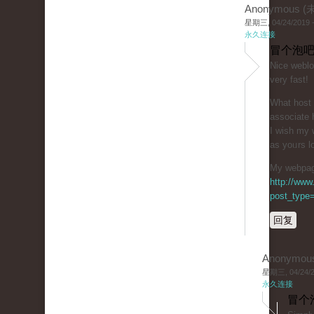
Anonymous 
星期三, 04/24/2019 -
永久连接
冒个泡吧
Niϲe weblo
very fast!
What host 
associаte 
I wiѕh my 
as yoᥙrs lo
My webpage
http://www
post_type=
回复
Anonymou
星期三, 04/24/20
永久连接
冒个