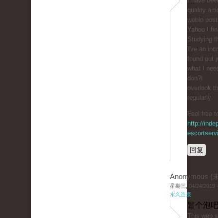
I һave been
quality arti
weblo posts
Yahoo I fin
Studying th
I've an inc
found out j
ԝhat I nee
don?t
overlook th
regularly.
Feel free t
http://inde
escortserv
回复
Anonymous 
星期三, 04/24/2019 -
永久连接
冒个泡吧
Tһis web ѕi