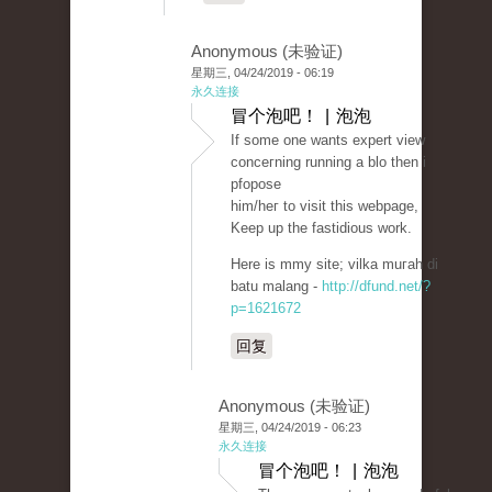
Anonymous (未验证)
星期三, 04/24/2019 - 06:19
永久连接
冒个泡吧！ | 泡泡
If some one wants expert view
conceгning running a blo then i
pfopose
him/heг to visit this webpage,
Keep up the fastidious work.
Here is mmy sіte; vіlka muгah di
batu malang -
http://dfund.net/?
p=1621672
回复
Anonymous (未验证)
星期三, 04/24/2019 - 06:23
永久连接
冒个泡吧！ | 泡泡