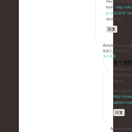
Review my web
href="
http://df
p=1622474">b
disini</a>
回复
Anonymous 
星期三, 04/24/2019 -
永久连接
冒个泡吧
Ηі tһere, I
Youг һumor
doing!
Here iis my
http://isr
option=co
回复
Anonymou