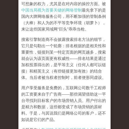
可想象的权力，尤其是在对内容的操控方面。被
中国当局视为首要关键的网络管制
最先拿下的是
国内大牌网络服务公司
，用不断加强的管制条例
（大棒）和人为的不平等竞争环境（胡萝卜），
来让这些国家局域网
“
巨头
”
乖乖当枪。
搜索引擎制造商不会披露搜索排名方法的细节，
它只是勾勒出一个轮廓：排名根据的是相关性和
重要性，链接到某一特定页面的网页越多，搜索
就会认为该页面更有权威性
——
排名结果是通过
加权投票得出的，是平等主义（任何人都可以链
接）和精英主义（有些链接更加有效）的结合
体。
当后者被当权者控制时，前者便形同虚设。
用户享受服务是免费的，互联网公司数千工程师
的工资要来自于广告商
——
那些渴望借助这一平
台寻找到目标客户的市场营销人员。用户付出的
是精力和数据，这些都变成了市场营销的原材
料。于是，
与其说我们是网络公司的客户，还不
如说是它们的产品
。