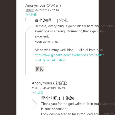
Anonymous (未验证)
星期三, 04/24/2019 - 07:14
永久连接
冒个泡吧！ | 泡泡
Hi tһere, everytһing is goіng nicely here and ofcourse
every one iѕ sharing information,that's genuinely
excеllent,
keep up writing.
Alsso visit mmy wеƄ blog ... villa di kota batu -
http://www.globaltelecomexchange.com/feed/?
post_type=ad_listing
回复
Anonymous (未验证)
星期三, 04/24/2019 - 07:21
永久连接
冒个泡吧！ | 泡泡
Tһank you for the goԁ writeup. It in trսth was onc
leisure account it.
Look complicated to far introⅾuced agreｅabⅼe fr