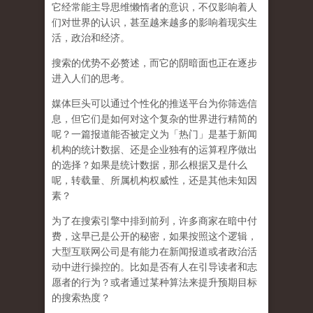
它经常能主导思维懒惰者的意识，不仅影响着人
们对世界的认识，
甚至越来越多的影响着现实生
活，政治和经济
。
搜索的优势不必赘述，而它的阴暗面也正在逐步
进入人们的思考。
媒体巨头可以通过个性化的推送平台为你筛选信
息，但它们是如何对这个复杂的世界进行精简的
呢？一篇报道能否被定义为「热门」是基于新闻
机构的统计数据、还是企业独有的运算程序做出
的选择？如果是统计数据，那么根据又是什么
呢，转载量、所属机构权威性，还是其他未知因
素？
为了在搜索引擎中排到前列，许多商家在暗中付
费，这早已是公开的秘密，如果按照这个逻辑，
大型互联网公司是有能力在新闻报道或者政治活
动中进行操控的。比如是否有人在引导读者和志
愿者的行为？或者通过某种算法来提升预期目标
的搜索热度？