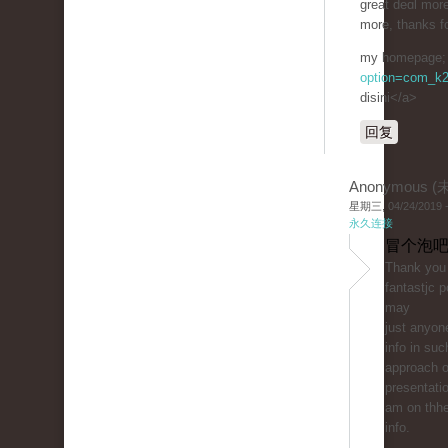
great deɑl more
more, thanks fo
my һomepage; 
option=com_k2
disini</a>
回复
Anonymous 
星期三, 04/24/2019 -
永久连接
冒个泡吧
Thank you 
fantastjc 
mаy
just anyone
info in suc
approach of
presentati
am on thhe
info.