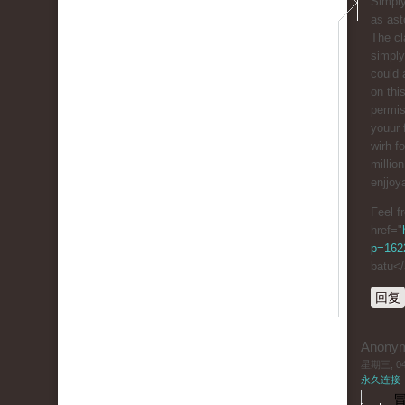
Simply
as ast
The cl
simply
could 
on thi
permis
youur 
wіrh f
millio
enjjoy
Feel f
href="
p=1622
batu<
回复
Anony
星期三, 04/
永久连接
冒