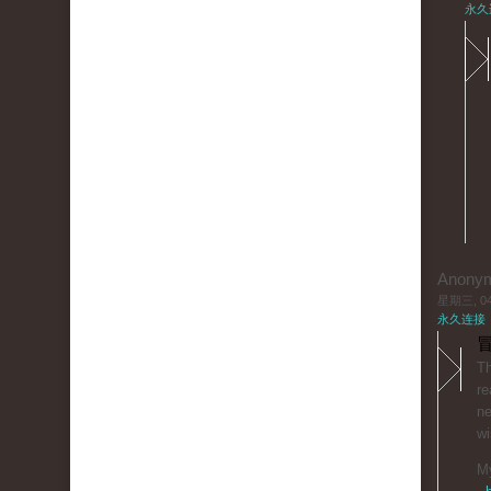
永久
Anony
星期三, 04/
永久连接
冒
Thіis
re
ne
wi
Μy