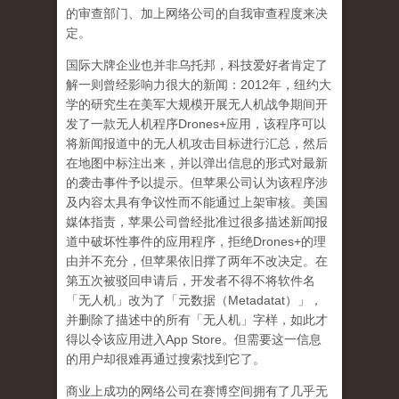
的审查部门、加上网络公司的自我审查程度来决
定。
国际大牌企业也并非乌托邦，科技爱好者肯定了
解一则曾经影响力很大的新闻：
2012
年，纽约大
学的研究生在美军大规模开展无人机战争期间开
发了一款无人机程序
Drones+
应用，该程序可以
将新闻报道中的无人机攻击目标进行汇总，然后
在地图中标注出来，并以弹出信息的形式对最新
的袭击事件予以提示。但苹果公司认为该程序涉
及内容太具有争议性而不能通过上架审核。美国
媒体指责，苹果公司曾经批准过很多描述新闻报
道中破坏性事件的应用程序，拒绝
Drones+
的理
由并不充分，但苹果依旧撑了两年不改决定。在
第五次被驳回申请后，开发者不得不将软件名
「无人机」改为了「元数据（
Metadatat
）」，
并删除了描述中的所有「无人机」字样，如此才
得以令该应用进入
App Store
。但需要这一信息
的用户却很难再通过搜索找到它了。
商业上成功的网络公司在赛博空间拥有了几乎无