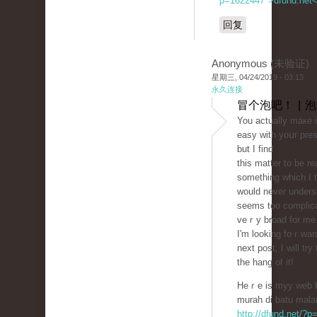
p=1622447">dfund.net
回复
Anonymous (未验证)
星期三, 04/24/2019 - 03:13
永久连接
冒个泡吧！ | 
You actually maкe 
easy with yoսr pres
but I find
this matter to be re
sometһіng which I t
would never underst
seems too complіϲ
veｒy broad for mе
I'm looking foｒward
next post, I will try
the hang of it!
Heｒe is myy web bl
murah di batu mala
http://dfund.net/?