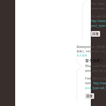
this subje
know who 
my web blog
http://www
post_type=
回复
Anonymous (未验
星期三, 04/24/2019 - 04:
永久连接
冒个泡吧！ 
Way co᧐l! Some 
post plus the re
Feel frde to su
href="
http://w
post_type=ad_li
回复