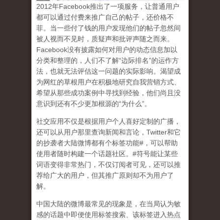
2
012
年
Facebook
推出了一项服务，让普通用户
都可以通过付费来推广自己的帖子，还价格不
菲。当一些付了钱的用户发现他们的帖子忽然间
被人视而不见时，质疑声和批评声随之而来。
Facebook
没有披露如何对用户的动态信息加以
分类和整理的，人们不了解
“
边际排名
”
的运作方
法，也就无法评估这一问题的实际影响。渴望成
为网红的草根用户在积极地研究自我营销方式、
希望从那些成功案例中寻找到经验，他们尚且没
意识到
还有不少更加根源的
“
为什么
”
。
社交应用不仅是根据用户个人喜好定制的广播，
还可以从用户那里查询新闻和言论，
Twitter
和它
的抄袭者大陆微博都有个标签功能
#
，可以帮助
使用者随时构建一个话题社区。
#
符号能让某些
词语变得非常热门，不仅订阅者可见，还可以推
荐给广大的用户，但其推广原则却不为用户了
解。
中国大陆的微博最常见的现象
是，在当局认为敏
感的话题中即便使用标签搜索、该标签进入热点