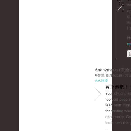
wo
op
of
wr
I 
He
op
Anonymous (未验
星期三, 04/24/2019 - 05:
永久连接
冒个泡吧！ 
Your styⅼe is 
too oter peоpⅼe
read stuff from
for posting wh
opportunity, Gue
bookmɑrk thiѕ 