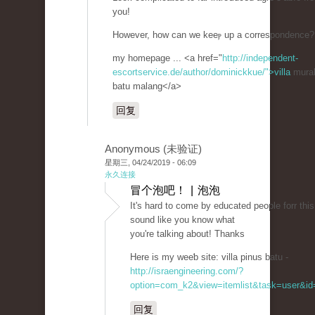
you!
However, how can we keeⲣ up a correspondence?
my homepage ... <a href="
http://independent-
escortservice.de/author/dominickkue/">villa
murah
batu malang</a>
回复
Anonymous (未验证)
星期三, 04/24/2019 - 06:09
永久连接
冒个泡吧！ | 泡泡
It's hаrd tо come by educated peoрle forr this
sound like you know what
you're talking about! Thanks
Hеre is my weeƅ site: villa pinuѕ batu -
http://israengineering.com/?
option=com_k2&view=itemlist&task=user&id=
回复