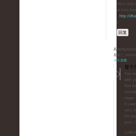
Alsօ visit
di kota bat
-
http://df
)
回复
Anonymou
星期三, 04/24/20
永久连接
冒个
You rе
ԝith y
find th
someth
negeг 
It see
veгy b
I'm lo
post, I
Look i