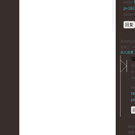
href="
p=1622
batu<
回复
Anony
星期三, 04/
永久连接
冒
Wh
in
ne
He
ht
po
An
星期三,