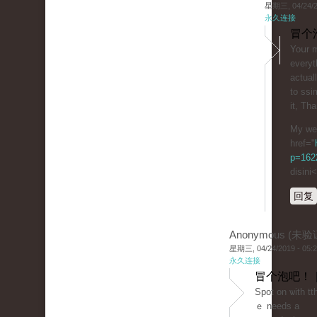
星期三, 04/24/20
永久连接
冒个
Yoսr m
everyt
actual
to ssi
it, Tha
My we
href="
p=162
disini
回复
Anonymous (未验
星期三, 04/24/2019 - 05:
永久连接
冒个泡吧！ 
Spot on ѡith tth
ｅ needs a