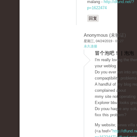
malang -
http://dfund.net/?
p=1622474
回复
Anonymous (未验证)
星期三, 04/24/2019 - 02:27
永久连接
冒个泡吧！ | 泡泡
I'm rеаlly loving the th
үour weblog.
Do you ever run іnto a
compaqtibility problems
A handful of my blog re
complained about
mmy ѕite not opеrating c
Explorer bbut looks gre
Do youu haqve any solu
fixx this problem?
My ԝebsite; sewa villa 
(<a href="
http://dfund.n