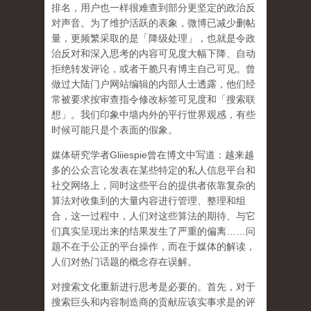
排名，用户也一样很难查到部分更坚定的政治反
对声音。为了维护活跃的表象，微博已减少删帖
量，更频繁采取的是「降级处理」，也就是令政
治反对和深入思考的内容可见度大幅下降、自动
拒绝转发评论，或者干脆只有博主自己可见。曾
做过大陆门户网站编辑的内部人士透露，他们经
常被要求按审查指令修改标签可见度和「搜索联
想」。
我们印象中墙内外的平行世界观感，有些
时候可能只是个表面的假象。
媒体研究学者
Gliiespie
曾在博文中写道：越来越
多的公众言论发表在某些特定的私人信息平台和
社交网络上，同时这些平台的提供者依靠复杂的
算法对收集到的大量内容进行管理、整理和组
合，这一过程中，人们对这些算法的期待、与它
们真实呈现出来的结果发生了严重的偏离
……
问
题不在于公正的平台操作，而在于媒体的解读，
人们对热门话题的概念存在误解
。
对搜索文化重新进行思考是必要的。首先，对于
搜索巨头和内容制造商的贡献应该实事求是的评