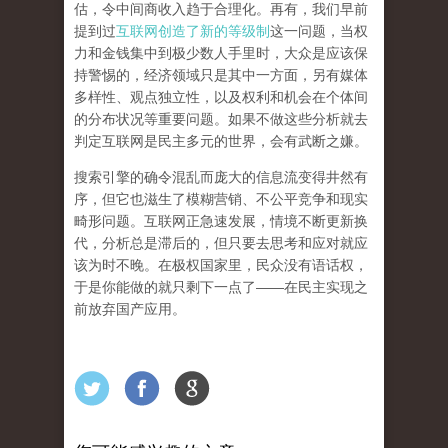
估，令中间商收入趋于合理化。再有，我们早前
提到过
互联网创造了新的等级制
这一问题，当权
力和金钱集中到极少数人手里时，大众是应该保
持警惕的，经济领域只是其中一方面，另有媒体
多样性、观点独立性，以及权利和机会在个体间
的分布状况等重要问题。
如果不做这些分析就去
判定互联网是民主多元的世界，会有武断之嫌。
搜索引擎的确令混乱而庞大的信息流变得井然有
序，但它也滋生了模糊营销、不公平竞争和现实
畸形问题。互联网正急速发展，情境不断更新换
代，分析总是滞后的，但只要去思考和应对就应
该为时不晚。在极权国家里，民众没有语话权，
于是你能做的就只剩下一点了
——
在民主实现之
前
放弃国产应用
。