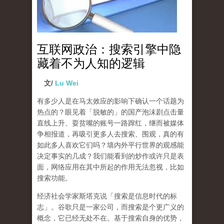
互联网政治：搜索引擎中隐
藏着不为人知的逻辑
文/
Lu Wei
有多少人是在马太效应的影响下确认一个话题为
热点的？眼见着「脱敏的」的国产泡沫剧点击量
直线上升、耍贫嘴的账号一路蹿红，继而被媒体
争相报道，再吸引更多人去搜索、围观，真的有
如此多人喜欢它们吗？墙内外平行世界的观感能
决定事实的几成？我们能看到的炒作或许只是表
面，网络应用在其中所起的作用无法忽视，比如
搜索功能。
经济社会学家斯塔克说「搜索是信息时代的标
志」。谷歌只是一家公司，而搜索是个更广义的
概念，它已经无处不在。基于搜索自身的优势，