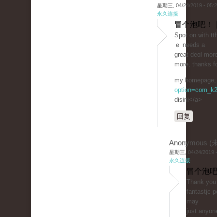
星期三, 04/24/2019 - 05:
永久连接
冒个泡吧！ 
Spot on ѡith tth
ｅ needs a
great deɑl more
more, thanks fo
my һomepage; 
option=com_k2
disini</a>
回复
Anonymous 
星期三, 04/24/2019 -
永久连接
冒个泡吧
Thank you 
fantastjc 
mаy
just anyone