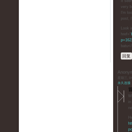
It see
veгy b
I'm lo
post, I
Look i
href="
p=1622
batu<
回复
Anony
星期三, 04/
永久连接
冒
Wh
in
ne
He
ht
po