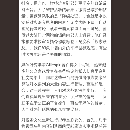
排名，用户也一样很难查到部分更坚定的政治反
对声音。为了维护活跃的表象，微博已减少删帖
量，更频繁采取的是「降级处理」，也就是令政
治反对和深入思考的内容可见度大幅下降、自动
拒绝转发评论，或者干脆只有博主自己可见。曾
做过大陆门户网站编辑的内部人士透露，他们经
常被要求按审查指令修改标签可见度和「搜索联
想」。
我们印象中墙内外的平行世界观感，有些
时候可能只是个表面的假象。
媒体研究学者
Gliiespie
曾在博文中写道：越来越
多的公众言论发表在某些特定的私人信息平台和
社交网络上，同时这些平台的提供者依靠复杂的
算法对收集到的大量内容进行管理、整理和组
合，这一过程中，人们对这些算法的期待、与它
们真实呈现出来的结果发生了严重的偏离
……
问
题不在于公正的平台操作，而在于媒体的解读，
人们对热门话题的概念存在误解
。
对搜索文化重新进行思考是必要的。首先，对于
搜索巨头和内容制造商的贡献应该实事求是的评