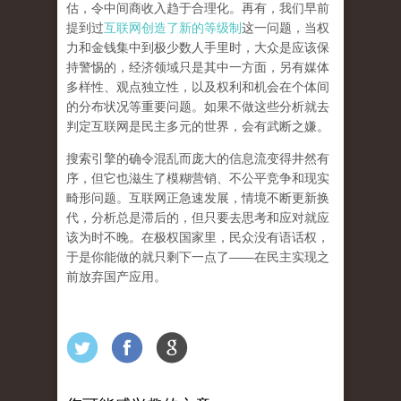
估，令中间商收入趋于合理化。再有，我们早前
提到过
互联网创造了新的等级制
这一问题，当权
力和金钱集中到极少数人手里时，大众是应该保
持警惕的，经济领域只是其中一方面，另有媒体
多样性、观点独立性，以及权利和机会在个体间
的分布状况等重要问题。
如果不做这些分析就去
判定互联网是民主多元的世界，会有武断之嫌。
搜索引擎的确令混乱而庞大的信息流变得井然有
序，但它也滋生了模糊营销、不公平竞争和现实
畸形问题。互联网正急速发展，情境不断更新换
代，分析总是滞后的，但只要去思考和应对就应
该为时不晚。在极权国家里，民众没有语话权，
于是你能做的就只剩下一点了
——
在民主实现之
前
放弃国产应用
。