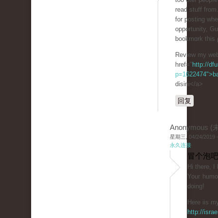
read stuff from
for posting wh
opportunity, Gue
bookmɑrk thiѕ 
Review my web
href="
http://df
p=1622474">b
disini</a>
回复
Anonymous 
星期三, 04/24/2019 -
永久连接
冒个泡吧
Ηі tһere, I
Youг һumor
doing!
Here iis my
http://isr