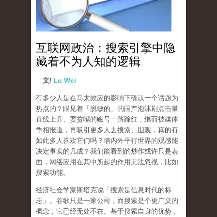
互联网政治：搜索引擎中隐
藏着不为人知的逻辑
文/
Lu Wei
有多少人是在马太效应的影响下确认一个话题为
热点的？眼见着「脱敏的」的国产泡沫剧点击量
直线上升、耍贫嘴的账号一路蹿红，继而被媒体
争相报道，再吸引更多人去搜索、围观，真的有
如此多人喜欢它们吗？墙内外平行世界的观感能
决定事实的几成？我们能看到的炒作或许只是表
面，网络应用在其中所起的作用无法忽视，比如
搜索功能。
经济社会学家斯塔克说「搜索是信息时代的标
志」。谷歌只是一家公司，而搜索是个更广义的
概念，它已经无处不在。基于搜索自身的优势，