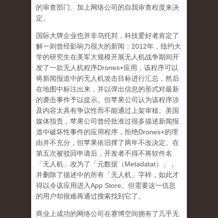
的审查部门、加上网络公司的自我审查程度来决
定。
国际大牌企业也并非乌托邦，科技爱好者肯定了
解一则曾经影响力很大的新闻：
2012
年，纽约大
学的研究生在美军大规模开展无人机战争期间开
发了一款无人机程序
Drones+
应用，该程序可以
将新闻报道中的无人机攻击目标进行汇总，然后
在地图中标注出来，并以弹出信息的形式对最新
的袭击事件予以提示。但苹果公司认为该程序涉
及内容太具有争议性而不能通过上架审核。美国
媒体指责，苹果公司曾经批准过很多描述新闻报
道中破坏性事件的应用程序，拒绝
Drones+
的理
由并不充分，但苹果依旧撑了两年不改决定。在
第五次被驳回申请后，开发者不得不将软件名
「无人机」改为了「元数据（
Metadatat
）」，
并删除了描述中的所有「无人机」字样，如此才
得以令该应用进入
App Store
。但需要这一信息
的用户却很难再通过搜索找到它了。
商业上成功的网络公司在赛博空间拥有了几乎无