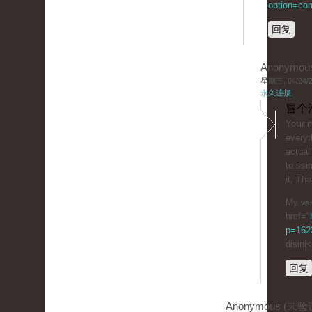
option=co
回复
Anonymou
星期三, 04/24/20
永久连接
冒个
Yoսr m
everyt
actual
to ssi
it, Tha
My we
href="
p=162
disini
回复
Anonymous (未验