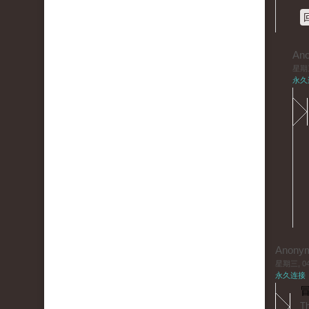
An
星期三,
永久
Anony
星期三, 04/
永久连接
冒
Thіis