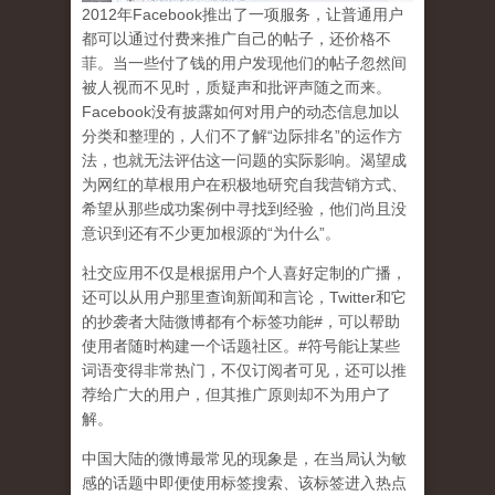
2
012
年
Facebook
推出了一项服务，让普通用户
都可以通过付费来推广自己的帖子，还价格不
菲。当一些付了钱的用户发现他们的帖子忽然间
被人视而不见时，质疑声和批评声随之而来。
Facebook
没有披露如何对用户的动态信息加以
分类和整理的，人们不了解
“
边际排名
”
的运作方
法，也就无法评估这一问题的实际影响。渴望成
为网红的草根用户在积极地研究自我营销方式、
希望从那些成功案例中寻找到经验，他们尚且没
意识到
还有不少更加根源的
“
为什么
”
。
社交应用不仅是根据用户个人喜好定制的广播，
还可以从用户那里查询新闻和言论，
Twitter
和它
的抄袭者大陆微博都有个标签功能
#
，可以帮助
使用者随时构建一个话题社区。
#
符号能让某些
词语变得非常热门，不仅订阅者可见，还可以推
荐给广大的用户，但其推广原则却不为用户了
解。
中国大陆的微博最常见的现象
是，在当局认为敏
感的话题中即便使用标签搜索、该标签进入热点