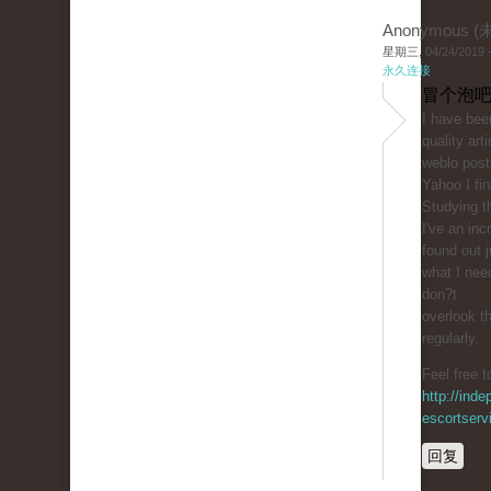
Anonymous 
星期三, 04/24/2019 -
永久连接
冒个泡吧
I һave been
quality arti
weblo posts
Yahoo I fin
Studying th
I've an inc
found out j
ԝhat I nee
don?t
overlook th
regularly.
Feel free t
http://inde
escortserv
回复