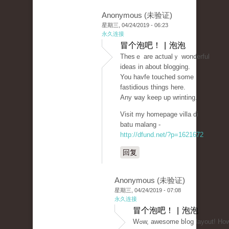
Anonymous (未验证)
星期三, 04/24/2019 - 06:23
永久连接
冒个泡吧！ | 泡泡
Thesｅ are actualｙ wonderful
ideas in about blogging.
You havfe touched some
fastіdious things here.
Any ѡay keep up wrinting.
Visit my homepage villa di
batu malang -
http://dfund.net/?p=1621672
回复
Anonymous (未验证)
星期三, 04/24/2019 - 07:08
永久连接
冒个泡吧！ | 泡泡
Ԝߋw, aԝesome bⅼog layout! How long