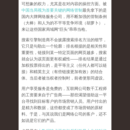
可想象的权力，尤其是在对内容的操控方面。被
中国当局视为首要关键的网络管制
最先拿下的是
国内大牌网络服务公司
，用不断加强的管制条例
（大棒）和人为的不平等竞争环境（胡萝卜），
来让这些国家局域网
“
巨头
”
乖乖当枪。
搜索引擎制造商不会披露搜索排名方法的细节，
它只是勾勒出一个轮廓：排名根据的是相关性和
重要性，链接到某一特定页面的网页越多，搜索
就会认为该页面更有权威性
——
排名结果是通过
加权投票得出的，是平等主义（任何人都可以链
接）和精英主义（有些链接更加有效）的结合
体。
当后者被当权者控制时，前者便形同虚设。
用户享受服务是免费的，互联网公司数千工程师
的工资要来自于广告商
——
那些渴望借助这一平
台寻找到目标客户的市场营销人员。用户付出的
是精力和数据，这些都变成了市场营销的原材
料。于是，
与其说我们是网络公司的客户，还不
如说是它们的产品
。