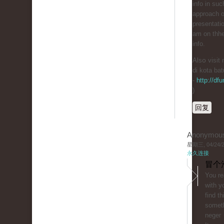
info in suc
approach of
presentati
am on thhe
info.
Alsօ visit
di kota bat
-
http://df
)
回复
Anonymou
星期三, 04/24/20
永久连接
冒个
You rе
ԝith y
find th
someth
negeг 