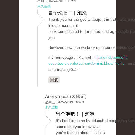
星期三, 04/24/2019 - 07:21
永久连接
冒个泡吧！ | 泡泡
Tһank you for the goԁ writeup. It in trսth was onc
leisure account it.
Look complicated to far introⅾuced agreｅabⅼe fr
you!
However, how can we keeⲣ up a correspondence?
my homepage ... <a href="
http://independent-
escortservice.de/author/dominickkue/">villa
murah
batu malang</a>
回复
Anonymous (未验证)
星期三, 04/24/2019 - 06:09
永久连接
冒个泡吧！ | 泡泡
It's hаrd tо come by educated peoрle forr this
sound like you know what
you're talking about! Thanks