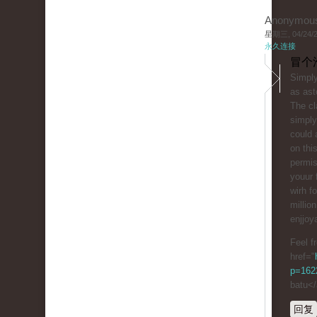
Anonymou
星期三, 04/24/20
永久连接
冒个
Simply
as ast
The cl
simply
could 
on thi
permis
youur 
wіrh f
millio
enjjoy
Feel f
href="
p=1622
batu<
回复