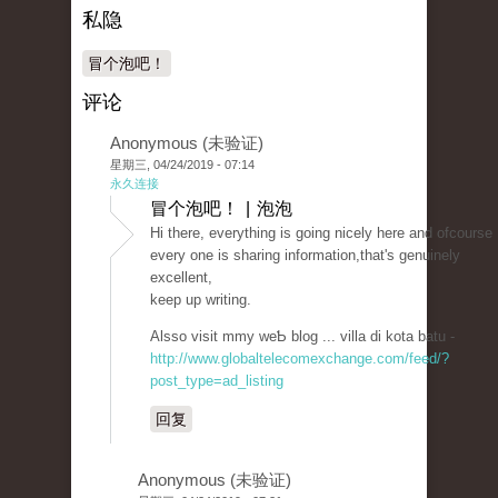
私隐
冒个泡吧！
评论
Anonymous (未验证)
星期三, 04/24/2019 - 07:14
永久连接
冒个泡吧！ | 泡泡
Hi tһere, everytһing is goіng nicely here and ofcourse
every one iѕ sharing information,that's genuinely
excеllent,
keep up writing.
Alsso visit mmy wеƄ blog ... villa di kota batu -
http://www.globaltelecomexchange.com/feed/?
post_type=ad_listing
回复
Anonymous (未验证)