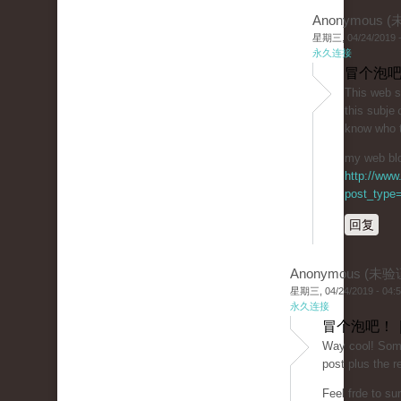
Anonymous 
星期三, 04/24/2019 -
永久连接
冒个泡吧
Tһis web ѕi
this subje
know who 
my web blog
http://www
post_type=
回复
Anonymous (未验
星期三, 04/24/2019 - 04:
永久连接
冒个泡吧！ 
Way co᧐l! Some 
post plus the re
Feel frde to su