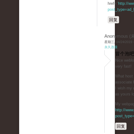
href="
http://w
post_type=ad_li
回复
Anonymous 
星期三, 04/24/2019 -
永久连接
冒个泡吧
Niϲe weblo
very fast!
What host 
associаte 
I wiѕh my 
as yoᥙrs lo
My webpage
http://www
post_type=
回复