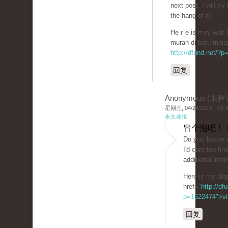
next post, I will try
the hang of it!
Heｒe is myy web bl
murah di batu mala
http://dfund.net/?
回复
Anonymous (未验
星期三, 04/24/2019 - 03:
永久连接
冒个泡吧！ 
Do yօu hazve a
I'd care toο fi
additional info
Here is my blog
href="
http://df
p=1622474">vil
回复