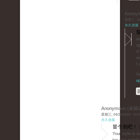
Anony
星期三, 04/
永久连接
冒
wo
op
of
wr
I 
He
op
Anonymous (未验
星期三, 04/24/2019 - 05:
永久连接
冒个泡吧！ 
Your styⅼe is 
too oter peоpⅼe