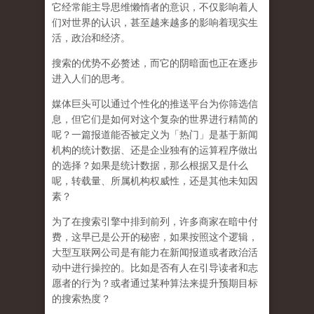
它经常能主导思维懒惰者的意识，不仅影响着人
们对世界的认识，
甚至越来越多的影响着现实生
活，政治和经济
。
搜索的优势不必赘述，而它的阴暗面也正在逐步
进入人们的思考。
媒体巨头可以通过个性化的推送平台为你筛选信
息，但它们是如何对这个复杂的世界进行精简的
呢？一篇报道能否被定义为「热门」是基于新闻
机构的统计数据、还是企业独有的运算程序做出
的选择？如果是统计数据，那么根据又是什么
呢，转载量、所属机构权威性，还是其他未知因
素？
为了在搜索引擎中排到前列，许多商家在暗中付
费，这早已是公开的秘密，如果按照这个逻辑，
大型互联网公司是有能力在新闻报道或者政治活
动中进行操控的。比如是否有人在引导读者和志
愿者的行为？或者通过某种算法来提升预期目标
的搜索热度？