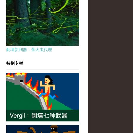
翻墙新利器：萤火虫代理
特别专栏