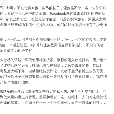
用户都可以通过付费来推广自己的帖子，还价格不菲。当一些付了钱
时，质疑声和批评声随之而来。
Facebook
没有披露如何对用户的动
际排名
”
的运作方法，也就无法评估这一问题的实际影响。渴望成为网
希望从那些成功案例中寻找到经验，他们尚且没意识到
还有不少更加
播，还可以从用户那里查询新闻和言论，
Twitter
和它的抄袭者大陆微
构建一个话题社区。
#
符号能让某些词语变得非常热门，不仅订阅者
原则却不为用户了解。
为敏感的话题中即便使用标签搜索、该标签进入热点排名，用户也一
了维护活跃的表象，微博已减少删帖量，更频繁采取的是「降级处
可见度大幅下降、自动拒绝转发评论，或者干脆只有博主自己可见。
他们经常被要求按审查指令修改标签可见度和「搜索联想」。
我们印
只是个表面的假象。
来越多的公众言论发表在某些特定的私人信息平台和社交网络上，同
到的大量内容进行管理、整理和组合，这一过程中，人们对这些算法
严重的偏离
……
问题不在于公正的平台操作，而在于媒体的解读，
人