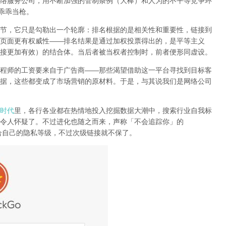
络服务公司
，用不断加强的管制条例（大棒）和人为的不平等竞争环
乖乖当枪。
节，它只是勾勒出一个轮廓：排名根据的是相关性和重要性，链接到
页面更有权威性
——
排名结果是通过加权投票得出的，是平等主义
接更加有效）的结合体。
当后者被当权者控制时，前者便形同虚设。
程师的工资要来自于广告商
——
那些渴望借助这一平台寻找到目标客
据，这些都变成了市场营销的原材料。于是，
与其说我们是网络公司
时代
里，各行各业都在热情地投入挖掘数据大潮中，搜索行业自我标
令人怀疑了。不过进化也随之而来，声称「不会追踪你」的
合自己的隐私等级，不过次级链接就不保了。