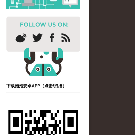
下载泡泡安卓APP（点击/扫描）