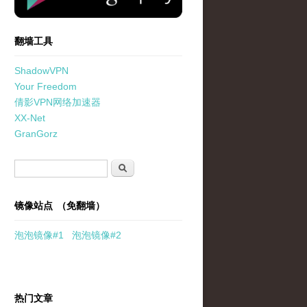
翻墙工具
ShadowVPN
Your Freedom
倩影VPN网络加速器
XX-Net
GranGorz
搜索表单
搜索
镜像站点 （免翻墙）
泡泡
镜像
#1
泡泡
镜像#2
热门文章