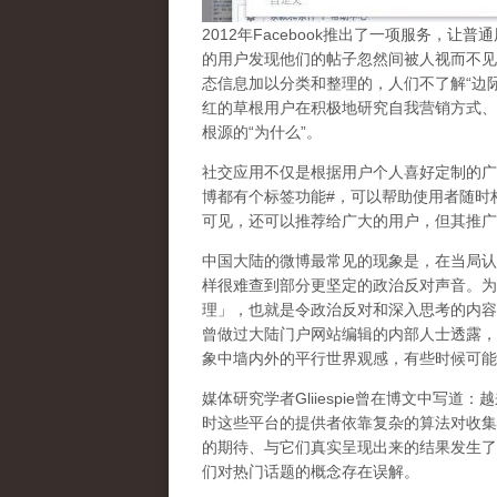
2
012
年
Facebook
推出了一项服务，让普通
的用户发现他们的帖子忽然间被人视而不见
态信息加以分类和整理的，人们不了解
“
边
红的草根用户在积极地研究自我营销方式、
根源的
“
为什么
”
。
社交应用不仅是根据用户个人喜好定制的广
博都有个标签功能
#
，可以帮助使用者随时
可见，还可以推荐给广大的用户，但其推广
中国大陆的微博最常见的现象
是，在当局认
样很难查到部分更坚定的政治反对声音。为
理」，也就是令政治反对和深入思考的内容
曾做过大陆门户网站编辑的内部人士透露，
象中墙内外的平行世界观感，有些时候可能
媒体研究学者
Gliiespie
曾在博文中写道：越
时这些平台的提供者依靠复杂的算法对收集
的期待、与它们真实呈现出来的结果发生了
们对热门话题的概念存在误解
。