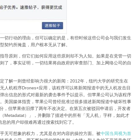
一切行动的理由，但可以确定的是，有些时候这些公司会与我们发生
型契约所掩盖，用户根本无从了解。
指导原则，但它们如何应用这些原则却不为人知。如果是在党管一切
则了，事实证明，
一切结果将由政府的审查部门、加上网络公司的自
定了解一则曾经影响力很大的新闻：
2012
年，纽约大学的研究生在
无人机程序
Drones+
应用，该程序可以将新闻报道中的无人机攻击目
弹出信息的形式对最新的袭击事件予以提示。但苹果公司认为该程序
。美国媒体指责，苹果公司曾经批准过很多描述新闻报道中破坏性事
分，但苹果依旧撑了两年不改决定。在第五次被驳回申请后，开发者
（
Metadatat
）」，并删除了描述中的所有「无人机」字样，如此才
信息的用户却很难再通过搜索找到它了。
乎无可想象的权力，尤其是在对内容的操控方面。被
中国当局视为首