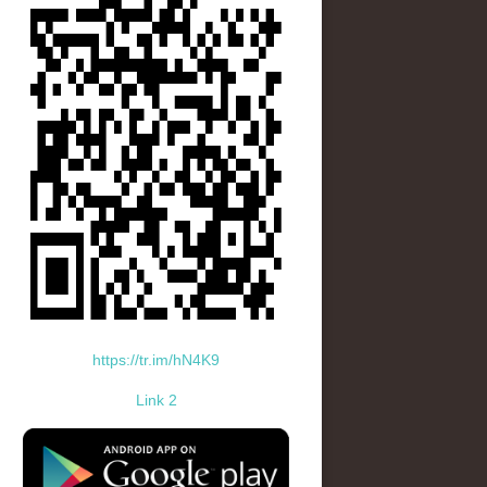
https://tr.im/hN4K9
Link 2
standard-icon-googleplay-app-store.png