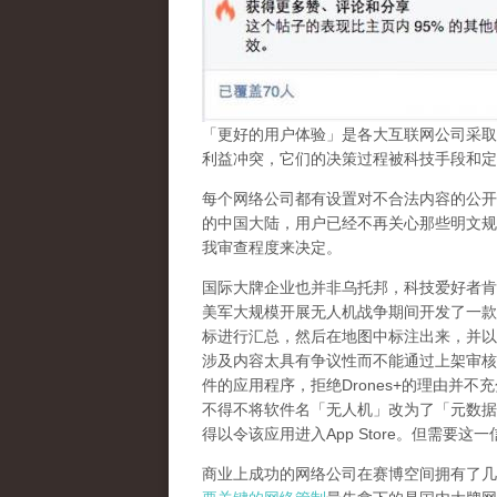
「更好的用户体验」是各大互联网公司采取
利益冲突，它们的决策过程被科技手段和定
每个网络公司都有设置对不合法内容的公开
的中国大陆，用户已经不再关心那些明文规
我审查程度来决定。
国际大牌企业也并非乌托邦，科技爱好者肯
美军大规模开展无人机战争期间开发了一款
标进行汇总，然后在地图中标注出来，并以
涉及内容太具有争议性而不能通过上架审核
件的应用程序，拒绝
Drones+
的理由并不充
不得不将软件名「无人机」改为了「元数据
得以令该应用进入
App Store
。但需要这一
商业上成功的网络公司在赛博空间拥有了几