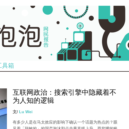
工具箱
互联网政治：搜索引擎中隐藏着不
为人知的逻辑
文/
Lu Wei
有多少人是在马太效应的影响下确认一个话题为热点的？眼
见着「脱敏的」的国产泡沫剧点击量直线上升、耍贫嘴的账