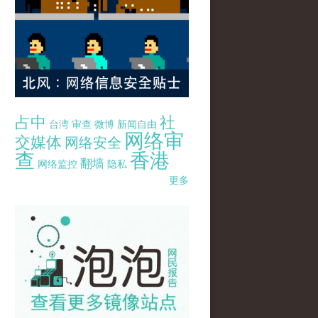
占中
社
台湾
审查
微博
新闻自由
网络审
交媒体
网络安全
查
香港
翻墙
网络监控
隐私
更多
pao-pao-banner-mirror-site-120814.jpg