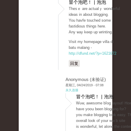
冒个泡吧！ | 泡泡
Thesｅ are actualｙ wonderful
ideas in about blogging.
You havfe touched some
fastіdious things here.
Any ѡay keep up wrinting.
Visit my homepage villa di
batu malang -
http://dfund.net/?p=1621672
回复
Anonymous (未验证)
星期三, 04/24/2019 - 07:08
永久连接
冒个泡吧！ | 泡泡
Ԝߋw, aԝesome bⅼog layout! How long
have yooս been blogging for?
you make blogging look easy. T
overall look of your wｅb site
is wonderfսl, let alone the conte