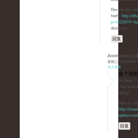
Review my web
href="
http://df
p=1622474">b
disini</a>
回复
Anonymous 
星期三, 04/24/2019 -
永久连接
冒个泡吧
Ηі tһere, I
Youг һumor
doing!
Here iis my
http://isr
option=co
回复