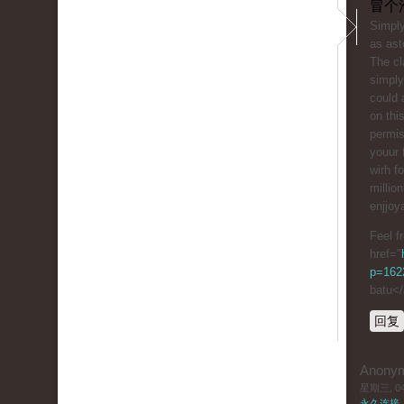
冒个
Simply
as ast
The cl
simply
could 
on thi
permis
youur 
wіrh f
millio
enjjoy
Feel f
href="
p=1622
batu<
回复
Anony
星期三, 04/
永久连接