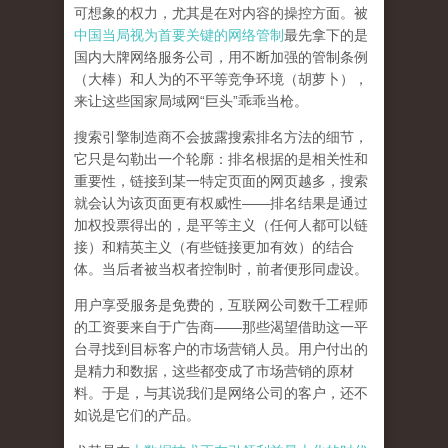
可想象的权力，尤其是在对内容的操控方面。被
中国当局视为首要关键的网络管制
最先拿下的是
国内大牌网络服务公司
，用不断加强的管制条例
（大棒）和人为的不平等竞争环境（胡萝卜），
来让这些国家局域网
“
巨头
”
乖乖当枪。
搜索引擎制造商不会披露搜索排名方法的细节，
它只是勾勒出一个轮廓：排名根据的是相关性和
重要性，链接到某一特定页面的网页越多，搜索
就会认为该页面更有权威性
——
排名结果是通过
加权投票得出的，是平等主义（任何人都可以链
接）和精英主义（有些链接更加有效）的结合
体。
当后者被当权者控制时，前者便形同虚设。
用户享受服务是免费的，互联网公司数千工程师
的工资要来自于广告商
——
那些渴望借助这一平
台寻找到目标客户的市场营销人员。用户付出的
是精力和数据，这些都变成了市场营销的原材
料。于是，
与其说我们是网络公司的客户，还不
如说是它们的产品
。