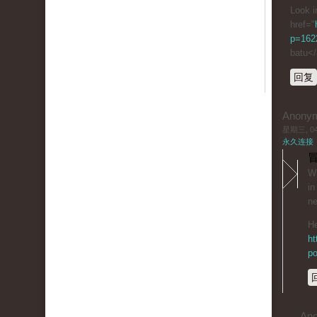
Look i
href="
p=1622
batu<
回复
Anony
星期三, 04/
永久连接
冒
Wh
in
ne
He
ht
po
An