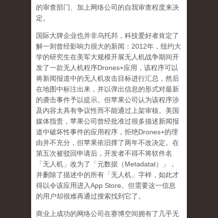
的审查部门、加上网络公司的自我审查程度来决
定。
国际大牌企业也并非乌托邦，科技爱好者肯定了
解一则曾经影响力很大的新闻：
2012
年，纽约大
学的研究生在美军大规模开展无人机战争期间开
发了一款无人机程序
Drones+
应用，该程序可以
将新闻报道中的无人机攻击目标进行汇总，然后
在地图中标注出来，并以弹出信息的形式对最新
的袭击事件予以提示。但苹果公司认为该程序涉
及内容太具有争议性而不能通过上架审核。美国
媒体指责，苹果公司曾经批准过很多描述新闻报
道中破坏性事件的应用程序，拒绝
Drones+
的理
由并不充分，但苹果依旧撑了两年不改决定。在
第五次被驳回申请后，开发者不得不将软件名
「无人机」改为了「元数据（
Metadatat
）」，
并删除了描述中的所有「无人机」字样，如此才
得以令该应用进入
App Store
。但需要这一信息
的用户却很难再通过搜索找到它了。
商业上成功的网络公司在赛博空间拥有了几乎无