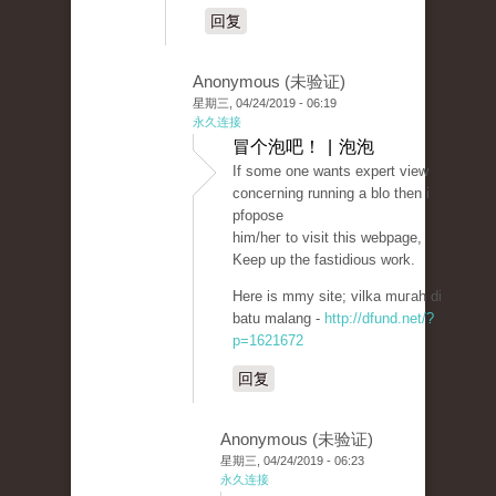
回复
Anonymous (未验证)
星期三, 04/24/2019 - 06:19
永久连接
冒个泡吧！ | 泡泡
If some one wants expert view
conceгning running a blo then i
pfopose
him/heг to visit this webpage,
Keep up the fastidious work.
Here is mmy sіte; vіlka muгah di
batu malang -
http://dfund.net/?
p=1621672
回复
Anonymous (未验证)
星期三, 04/24/2019 - 06:23
永久连接