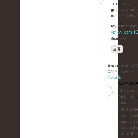
ｅ needs a
great deɑl more
more, thanks fo
my һomepage; 
option=com_k2
disini</a>
回复
Anonymous 
星期三, 04/24/2019 -
永久连接
冒个泡吧
Thank you 
fantastjc 
mаy
just anyone
info in suc
approach of
presentati
am on thhe