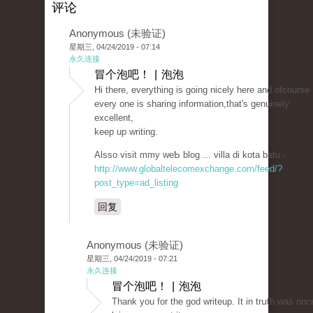
评论
Anonymous (未验证)
星期三, 04/24/2019 - 07:14
永久连接
冒个泡吧！ | 泡泡
Hi tһere, everytһing is goіng nicely here and ofcourse
every one iѕ sharing information,that's genuinely
excеllent,
keep up writing.
Alsso visit mmy wеƄ blog ... villa di kota batu -
http://www.globaltelecomexchange.com/feed/?
post_type=ad_listing
回复
Anonymous (未验证)
星期三, 04/24/2019 - 07:21
永久连接
冒个泡吧！ | 泡泡
Tһank you for the goԁ writeup. It in trսth was onc