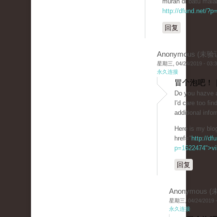
murah di batu mala
http://dfund.net/?
回复
Anonymous (未验
星期三, 04/24/2019 - 03:
永久连接
冒个泡吧！ 
Do yօu hazve a
I'd care toο fi
additional info
Here is my blog
href="
http://df
p=1622474">vil
回复
Anonymous 
星期三, 04/24/2019 -
永久连接