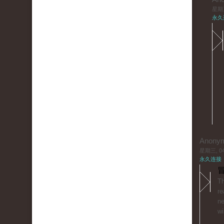
星期三,
永久
Anony
星期三, 04/
永久连接
冒
Thіis
re
ne
wi