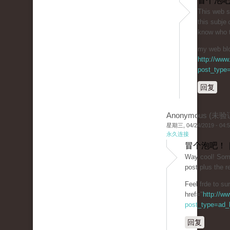
冒个泡吧
Tһis web ѕi
this subje
know who 
my web blog
http://www
post_type=
回复
Anonymous (未验
星期三, 04/24/2019 - 04:
永久连接
冒个泡吧！ 
Way co᧐l! Some 
post plus the re
Feel frde to su
href="
http://w
post_type=ad_li
回复