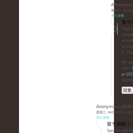
Anonymou
星期三, 04/24/20
永久连接
冒个
Yoսr m
everyt
actual
to ssi
it, Tha
My we
href="
p=162
disini
回复
Anonymous (未验
星期三, 04/24/2019 - 05:
永久连接
冒个泡吧！ 
Spot on ѡith tth