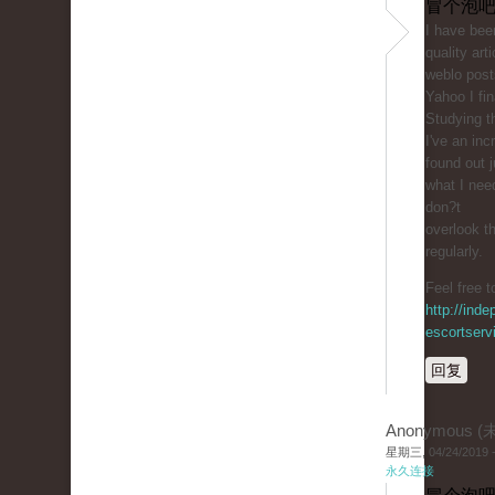
冒个泡吧
I һave been
quality arti
weblo posts
Yahoo I fin
Studying th
I've an inc
found out j
ԝhat I nee
don?t
overlook th
regularly.
Feel free t
http://inde
escortserv
回复
Anonymous 
星期三, 04/24/2019 -
永久连接