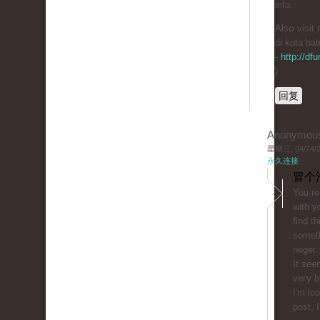
info.
Alsօ visit
di kota bat
-
http://df
)
回复
Anonymou
星期三, 04/24/20
永久连接
冒个
You rе
ԝith y
find th
someth
negeг 
It see
veгy b
I'm lo
post, I