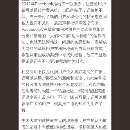
2
012
年
Facebook
推出了一项服务，让普通用户
都可以通过付费来推广自己的帖子，还价格不
菲。当一些付了钱的用户发现他们的帖子忽然间
被人视而不见时，质疑声和批评声随之而来。
Facebook
没有披露如何对用户的动态信息加以
分类和整理的，人们不了解
“
边际排名
”
的运作方
法，也就无法评估这一问题的实际影响。渴望成
为网红的草根用户在积极地研究自我营销方式、
希望从那些成功案例中寻找到经验，他们尚且没
意识到
还有不少更加根源的
“
为什么
”
。
社交应用不仅是根据用户个人喜好定制的广播，
还可以从用户那里查询新闻和言论，
Twitter
和它
的抄袭者大陆微博都有个标签功能
#
，可以帮助
使用者随时构建一个话题社区。
#
符号能让某些
词语变得非常热门，不仅订阅者可见，还可以推
荐给广大的用户，但其推广原则却不为用户了
解。
中国大陆的微博最常见的现象
是，在当局认为敏
感的话题中即便使用标签搜索、该标签进入热点