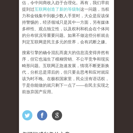
估，令中间商收入趋于合理化。再有，我们早前
提到过
互联网创造了新的等级制
这一问题，当权
力和金钱集中到极少数人手里时，大众是应该保
持警惕的，经济领域只是其中一方面，另有媒体
多样性、观点独立性，以及权利和机会在个体间
的分布状况等重要问题。
如果不做这些分析就去
判定互联网是民主多元的世界，会有武断之嫌。
搜索引擎的确令混乱而庞大的信息流变得井然有
序，但它也滋生了模糊营销、不公平竞争和现实
畸形问题。互联网正急速发展，情境不断更新换
代，分析总是滞后的，但只要去思考和应对就应
该为时不晚。在极权国家里，民众没有语话权，
于是你能做的就只剩下一点了
——
在民主实现之
前
放弃国产应用
。