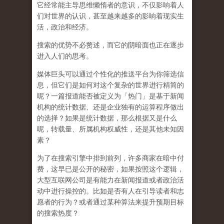
它经常能主导思维懒惰者的意识，不仅影响着人
们对世界的认识，
甚至越来越多的影响着现实生
活，政治和经济
。
搜索的优势不必赘述，而它的阴暗面也正在逐步
进入人们的思考。
媒体巨头可以通过个性化的推送平台为你筛选信
息，但它们是如何对这个复杂的世界进行精简的
呢？一篇报道能否被定义为「热门」是基于新闻
机构的统计数据、还是企业独有的运算程序做出
的选择？如果是统计数据，那么根据又是什么
呢，转载量、所属机构权威性，还是其他未知因
素？
为了在搜索引擎中排到前列，许多商家在暗中付
费，这早已是公开的秘密，如果按照这个逻辑，
大型互联网公司是有能力在新闻报道或者政治活
动中进行操控的。比如是否有人在引导读者和志
愿者的行为？或者通过某种算法来提升预期目标
的搜索热度？