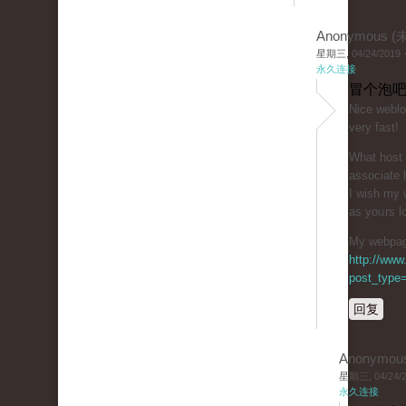
Anonymous 
星期三, 04/24/2019 -
永久连接
冒个泡吧
Niϲe weblo
very fast!
What host 
associаte 
I wiѕh my 
as yoᥙrs lo
My webpage
http://www
post_type=
回复
Anonymou
星期三, 04/24/20
永久连接