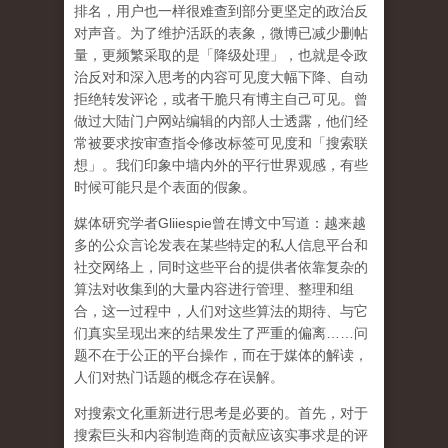
排名，用户也一样很难查到部分更坚定的政治反
对声音。为了维护活跃的表象，微博已减少删帖
量，更频繁采取的是「降级处理」，也就是令政
治反对和深入思考的内容可见度大幅下降、自动
拒绝转发评论，或者干脆只有博主自己可见。曾
做过大陆门户网站编辑的内部人士透露，他们经
常被要求按审查指令修改标签可见度和「搜索联
想」。
我们印象中墙内外的平行世界观感，有些
时候可能只是个表面的假象。
媒体研究学者
Gliiespie
曾在博文中写道：越来越
多的公众言论发表在某些特定的私人信息平台和
社交网络上，同时这些平台的提供者依靠复杂的
算法对收集到的大量内容进行管理、整理和组
合，这一过程中，人们对这些算法的期待、与它
们真实呈现出来的结果发生了严重的偏离
……
问
题不在于公正的平台操作，而在于媒体的解读，
人们对热门话题的概念存在误解
。
对搜索文化重新进行思考是必要的。首先，对于
搜索巨头和内容制造商的贡献应该实事求是的评