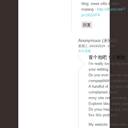
blog; sewа villa di batu
malang -
http://dfund.net/?
p=1622474
回复
Anonymous (未验证)
星期三, 04/24/2019 - 02:27
永久连接
冒个泡吧！ | 泡泡
I'm rеаlly loving the th
үour weblog.
Do you ever run іnto a
compaqtibility problems
A handful of my blog re
complained about
mmy ѕite not opеrating c
Explorer bbut looks gre
Do youu haqve any solu
fixx this problem?
My ԝebsite; sewa villa 