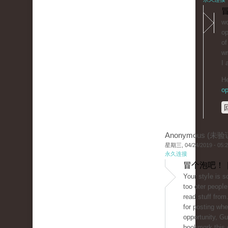
冒
wo
op
of
wr
I 
He
op
Anonymous (未验
星期三, 04/24/2019 - 05:
永久连接
冒个泡吧！ 
Your styⅼe is 
too oter peоpⅼe
read stuff from
for posting wh
opportunity, Gue
bookmɑrk thiѕ 