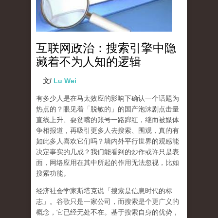
互联网政治：搜索引擎中隐
藏着不为人知的逻辑
文/
Lu Wei
有多少人是在马太效应的影响下确认一个话题为
热点的？眼见着「脱敏的」的国产泡沫剧点击量
直线上升、耍贫嘴的账号一路蹿红，继而被媒体
争相报道，再吸引更多人去搜索、围观，真的有
如此多人喜欢它们吗？墙内外平行世界的观感能
决定事实的几成？我们能看到的炒作或许只是表
面，网络应用在其中所起的作用无法忽视，比如
搜索功能。
经济社会学家斯塔克说「搜索是信息时代的标
志」。谷歌只是一家公司，而搜索是个更广义的
概念，它已经无处不在。基于搜索自身的优势，