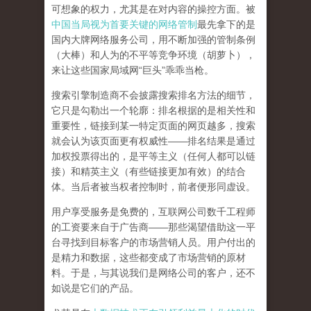
可想象的权力，尤其是在对内容的操控方面。被
中国当局视为首要关键的网络管制
最先拿下的是
国内大牌网络服务公司
，用不断加强的管制条例
（大棒）和人为的不平等竞争环境（胡萝卜），
来让这些国家局域网
“
巨头
”
乖乖当枪。
搜索引擎制造商不会披露搜索排名方法的细节，
它只是勾勒出一个轮廓：排名根据的是相关性和
重要性，链接到某一特定页面的网页越多，搜索
就会认为该页面更有权威性
——
排名结果是通过
加权投票得出的，是平等主义（任何人都可以链
接）和精英主义（有些链接更加有效）的结合
体。
当后者被当权者控制时，前者便形同虚设。
用户享受服务是免费的，互联网公司数千工程师
的工资要来自于广告商
——
那些渴望借助这一平
台寻找到目标客户的市场营销人员。用户付出的
是精力和数据，这些都变成了市场营销的原材
料。于是，
与其说我们是网络公司的客户，还不
如说是它们的产品
。