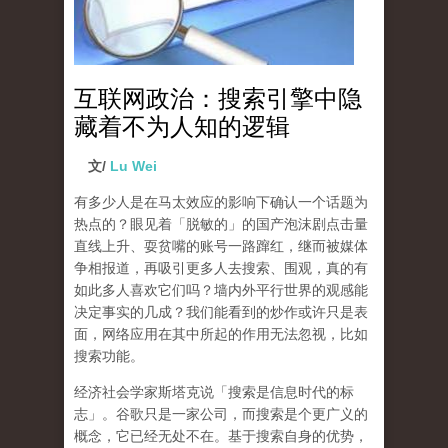
互联网政治：搜索引擎中隐
藏着不为人知的逻辑
文/
Lu Wei
有多少人是在马太效应的影响下确认一个话题为
热点的？眼见着「脱敏的」的国产泡沫剧点击量
直线上升、耍贫嘴的账号一路蹿红，继而被媒体
争相报道，再吸引更多人去搜索、围观，真的有
如此多人喜欢它们吗？墙内外平行世界的观感能
决定事实的几成？我们能看到的炒作或许只是表
面，网络应用在其中所起的作用无法忽视，比如
搜索功能。
经济社会学家斯塔克说「搜索是信息时代的标
志」。谷歌只是一家公司，而搜索是个更广义的
概念，它已经无处不在。基于搜索自身的优势，