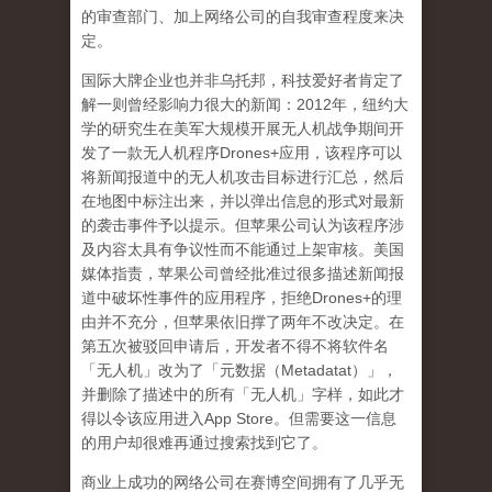
的审查部门、加上网络公司的自我审查程度来决
定。
国际大牌企业也并非乌托邦，科技爱好者肯定了
解一则曾经影响力很大的新闻：
2012
年，纽约大
学的研究生在美军大规模开展无人机战争期间开
发了一款无人机程序
Drones+
应用，该程序可以
将新闻报道中的无人机攻击目标进行汇总，然后
在地图中标注出来，并以弹出信息的形式对最新
的袭击事件予以提示。但苹果公司认为该程序涉
及内容太具有争议性而不能通过上架审核。美国
媒体指责，苹果公司曾经批准过很多描述新闻报
道中破坏性事件的应用程序，拒绝
Drones+
的理
由并不充分，但苹果依旧撑了两年不改决定。在
第五次被驳回申请后，开发者不得不将软件名
「无人机」改为了「元数据（
Metadatat
）」，
并删除了描述中的所有「无人机」字样，如此才
得以令该应用进入
App Store
。但需要这一信息
的用户却很难再通过搜索找到它了。
商业上成功的网络公司在赛博空间拥有了几乎无