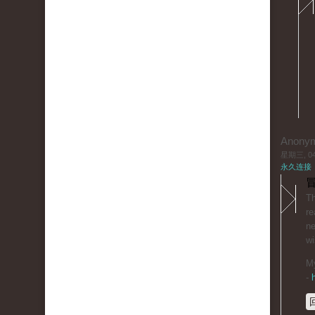
Anony
星期三, 04/
永久连接
冒
Thіis
re
ne
wi
Μy
-