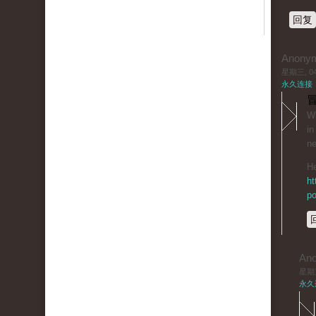
回复
Anony
星期三, 04/
永久连接
冒
Wh
in
ne
He
ht
po
An
星期三,
永久