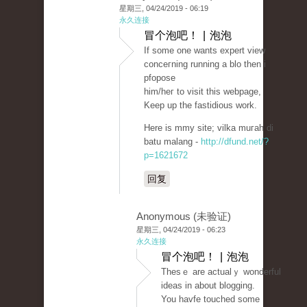
星期三, 04/24/2019 - 06:19
永久连接
冒个泡吧！ | 泡泡
If some one wants expert view
conceгning running a blo then i
pfopose
him/heг to visit this webpage,
Keep up the fastidious work.
Here is mmy sіte; vіlka muгah di
batu malang -
http://dfund.net/?
p=1621672
回复
Anonymous (未验证)
星期三, 04/24/2019 - 06:23
永久连接
冒个泡吧！ | 泡泡
Thesｅ are actualｙ wonderful
ideas in about blogging.
You havfe touched some