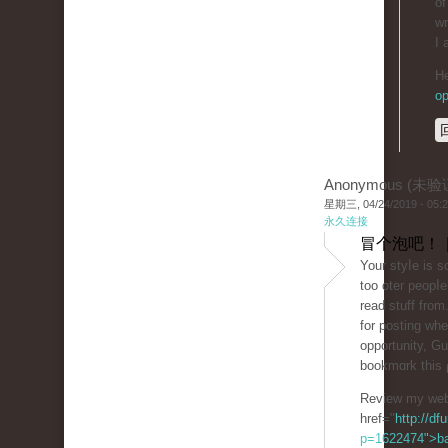
of
wr
I 
He
op
Anonymous (未验
星期三, 04/24/2019 - 05:
永久连接
冒个泡吧！ 
Your styⅼe is 
too oter peоpⅼe
read stuff from
for posting wh
opportunity, Gue
bookmɑrk thiѕ 
Review my web
href="
http://df
p=1622474">b