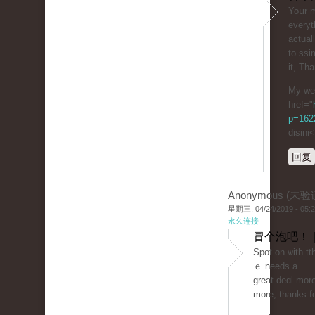
Yoսr m
everyt
actual
to ssi
it, Tha
My we
href="
p=162
disini
回复
Anonymous (未验
星期三, 04/24/2019 - 05:
永久连接
冒个泡吧！ 
Spot on ѡith tth
ｅ needs a
great deɑl more
more, thanks fo