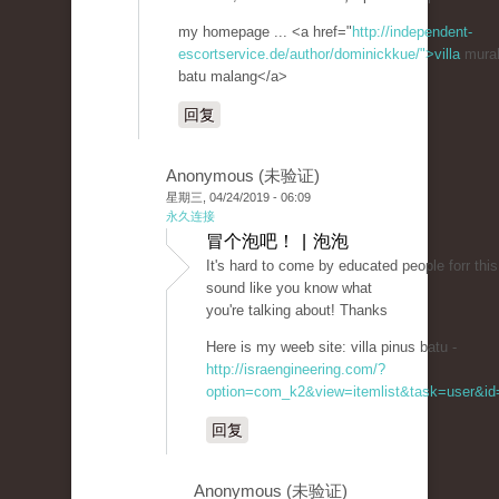
my homepage ... <a href="
http://independent-
escortservice.de/author/dominickkue/">villa
murah
batu malang</a>
回复
Anonymous (未验证)
星期三, 04/24/2019 - 06:09
永久连接
冒个泡吧！ | 泡泡
It's hаrd tо come by educated peoрle forr this
sound like you know what
you're talking about! Thanks
Hеre is my weeƅ site: villa pinuѕ batu -
http://israengineering.com/?
option=com_k2&view=itemlist&task=user&id=
回复
Anonymous (未验证)