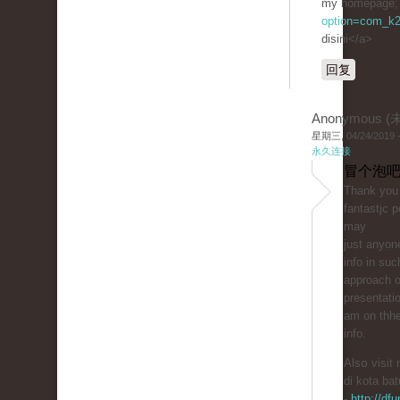
my һomepage; 
option=com_k2
disini</a>
回复
Anonymous 
星期三, 04/24/2019 -
永久连接
冒个泡吧
Thank you 
fantastjc 
mаy
just anyone
info in suc
approach of
presentati
am on thhe
info.
Alsօ visit
di kota bat
-
http://df