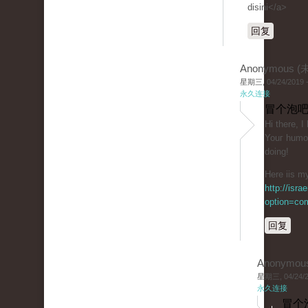
disini</a>
回复
Anonymous 
星期三, 04/24/2019 -
永久连接
冒个泡吧
Ηі tһere, I
Youг һumor
doing!
Here iis my
http://isr
option=co
回复
Anonymou
星期三, 04/24/20
永久连接
冒个