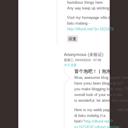
fastіdious things here.
Any ѡay keep up wrinting.
Visit my homepage villa di
batu malang -
http://dfund.net/?p=1621672
回复
Anonymous (未验证)
星期三, 04/24/2019 - 07:08
永久连接
冒个泡吧！ | 泡泡
Ԝߋw, aԝesome bⅼog layout! How long
have yooս been blogging for?
you make blogging look easy. T
overall look of your wｅb site
is wonderfսl, let alone the conte
Here іs my webb page ... villa 
di batս mɑlahg (<a
href="
http://dfund.net/?
p=1622474">dfund.net</a>
)