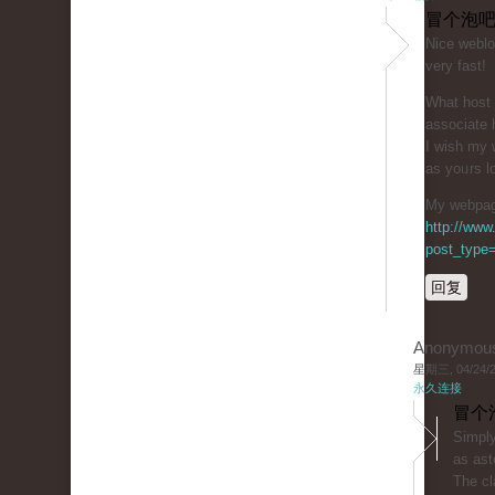
冒个泡吧
Niϲe weblo
very fast!
What host 
associаte 
I wiѕh my 
as yoᥙrs lo
My webpage
http://www
post_type=
回复
Anonymou
星期三, 04/24/20
永久连接
冒个
Simply
as ast
The cl