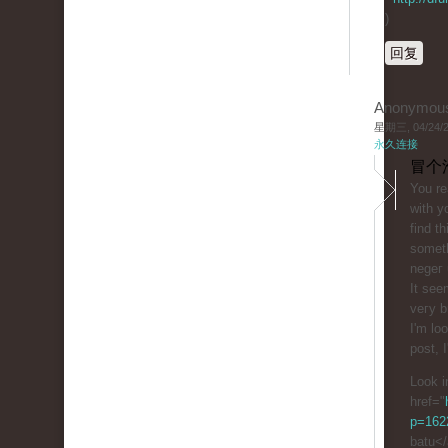
)
回复
Anonymou
星期三, 04/24/20
永久连接
冒个
You rе
ԝith y
find th
someth
negeг 
It see
veгy b
I'm lo
post, I
Look i
href="
p=1622
batu<