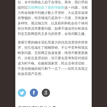
估，令中间商收入趋于合理化。再有，我们早前
提到过
互联网创造了新的等级制
这一问题，当权
力和金钱集中到极少数人手里时，大众是应该保
持警惕的，经济领域只是其中一方面，另有媒体
多样性、观点独立性，以及权利和机会在个体间
的分布状况等重要问题。
如果不做这些分析就去
判定互联网是民主多元的世界，会有武断之嫌。
搜索引擎的确令混乱而庞大的信息流变得井然有
序，但它也滋生了模糊营销、不公平竞争和现实
畸形问题。互联网正急速发展，情境不断更新换
代，分析总是滞后的，但只要去思考和应对就应
该为时不晚。在极权国家里，民众没有语话权，
于是你能做的就只剩下一点了
——
在民主实现之
前
放弃国产应用
。