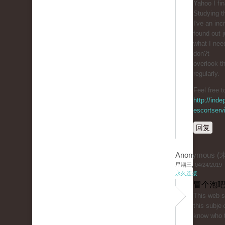
Yahoo I fin
Studying th
I've an inc
found out j
ԝhat I nee
don?t
overlook th
regularly.
Feel free t
http://inde
escortserv
回复
Anonymous 
星期三, 04/24/2019 -
永久连接
冒个泡吧
Tһis web ѕi
this subje
know who 