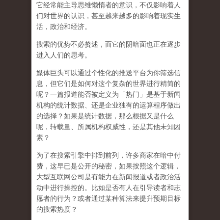
它经常能主导思维懒惰者的意识，不仅影响着人
们对世界的认识，
甚至越来越多的影响着现实生
活，政治和经济
。
搜索的优势不必赘述，而它的阴暗面也正在逐步
进入人们的思考。
媒体巨头可以通过个性化的推送平台为你筛选信
息，但它们是如何对这个复杂的世界进行精简的
呢？一篇报道能否被定义为「热门」是基于新闻
机构的统计数据、还是企业独有的运算程序做出
的选择？如果是统计数据，那么根据又是什么
呢，转载量、所属机构权威性，还是其他未知因
素？
为了在搜索引擎中排到前列，许多商家在暗中付
费，这早已是公开的秘密，如果按照这个逻辑，
大型互联网公司是有能力在新闻报道或者政治活
动中进行操控的。比如是否有人在引导读者和志
愿者的行为？或者通过某种算法来提升预期目标
的搜索热度？