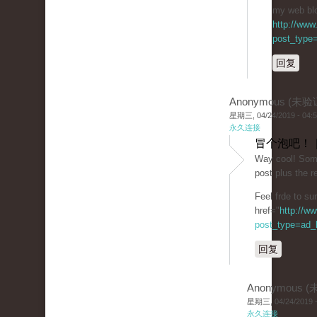
my web blog
http://www
post_type=
回复
Anonymous (未验
星期三, 04/24/2019 - 04:
永久连接
冒个泡吧！ 
Way co᧐l! Some 
post plus the re
Feel frde to su
href="
http://w
post_type=ad_li
回复
Anonymous 
星期三, 04/24/2019 -
永久连接