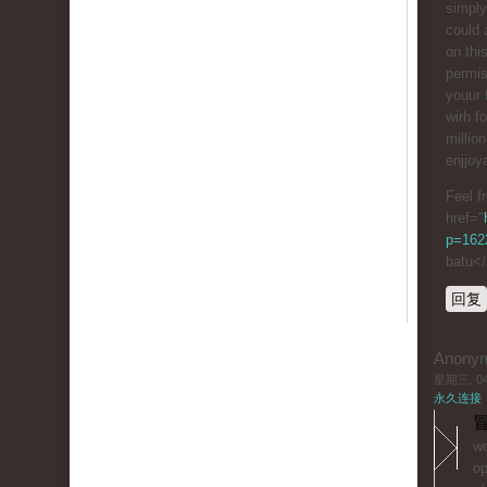
simply
could 
on thi
permis
youur 
wіrh f
millio
enjjoy
Feel f
href="
p=1622
batu<
回复
Anony
星期三, 04/
永久连接
冒
wo
op