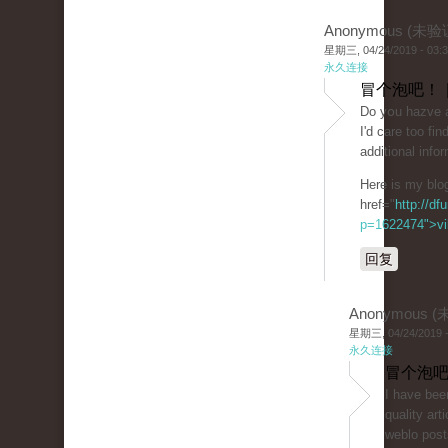
Anonymous (未验
星期三, 04/24/2019 - 03:
永久连接
冒个泡吧！ 
Do yօu hazve a
I'd care toο fi
additional info
Here is my blog
href="
http://df
p=1622474">vil
回复
Anonymous 
星期三, 04/24/2019 -
永久连接
冒个泡吧
I һave been
quality arti
weblo posts