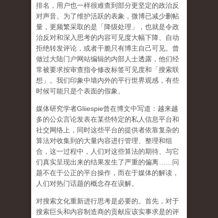
排名，用户也一样很难查到部分更坚定的政治反
对声音。为了维护活跃的表象，微博已减少删帖
量，更频繁采取的是「降级处理」，也就是令政
治反对和深入思考的内容可见度大幅下降、自动
拒绝转发评论，或者干脆只有博主自己可见。曾
做过大陆门户网站编辑的内部人士透露，他们经
常被要求按审查指令修改标签可见度和「搜索联
想」。
我们印象中墙内外的平行世界观感，有些
时候可能只是个表面的假象。
媒体研究学者
Gliiespie
曾在博文中写道：越来越
多的公众言论发表在某些特定的私人信息平台和
社交网络上，同时这些平台的提供者依靠复杂的
算法对收集到的大量内容进行管理、整理和组
合，这一过程中，人们对这些算法的期待、与它
们真实呈现出来的结果发生了严重的偏离
……
问
题不在于公正的平台操作，而在于媒体的解读，
人们对热门话题的概念存在误解
。
对搜索文化重新进行思考是必要的。首先，对于
搜索巨头和内容制造商的贡献应该实事求是的评