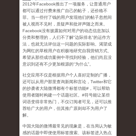
2
012
年
Facebook
推出了一项服务，让普通用户
都可以通过付费来推广自己的帖子，还价格不
菲。当一些付了钱的用户发现他们的帖子忽然间
被人视而不见时，质疑声和批评声随之而来。
Facebook
没有披露如何对用户的动态信息加以
分类和整理的，人们不了解
“
边际排名
”
的运作方
法，也就无法评估这一问题的实际影响。渴望成
为网红的草根用户在积极地研究自我营销方式、
希望从那些成功案例中寻找到经验，他们尚且没
意识到
还有不少更加根源的
“
为什么
”
。
社交应用不仅是根据用户个人喜好定制的广播，
还可以从用户那里查询新闻和言论，
Twitter
和它
的抄袭者大陆微博都有个标签功能
#
，可以帮助
使用者随时构建一个话题社区。
#
符号能让某些
词语变得非常热门，不仅订阅者可见，还可以推
荐给广大的用户，但其推广原则却不为用户了
解。
中国大陆的微博最常见的现象
是，在当局认为敏
感的话题中即便使用标签搜索、该标签进入热点