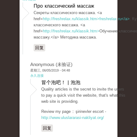
Про классический массаж
Секреты классического массажа. <a
href=
http://freshrelax.ru/klassik.htm>freshrelax.ru</a>
. К
классического массажа. <a
href=
http://freshrelax.ru/klassik.htm>
Обучение классиче
массажу.</a> Методика массажа.
回复
Anonymous (未验证)
星期三, 06/05/2019 - 04:48
永久连接
冒个泡吧！ | 泡泡
Quality articles is the secret to invite the users
to pay a quick visit the website, that's what this
web site is providing.
Review my page :: şirinevler escort -
http://www.uluslararasi-nakliyat.org/
回复