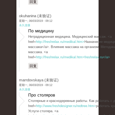
回复
okuhanina (未验证)
星期一, 06/03/2019 - 09:12
永久连接
По медицину
Нетрадиционная медицина. Медицинский массаж. <a
href=
http://freshrelax.ru/medikal.htm>
Назначение медици
массажа</a>. Влияние массажа на организм. Методик
массажа. <a
href=
http://freshrelax.ru/medikal.htm>freshrelax.ru</a>
回复
marrdovskaya (未验证)
星期一, 06/03/2019 - 09:12
永久连接
Про столяров
Столярные и краснодеревные работы. Как работать с 
href=
http://www.freshdesigner.ru/redtree.htm>
работать к
Услуги столяра. <a