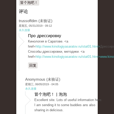
冒个泡吧！
评论
trussoffdim (未验证)
星期五, 05/31/2019 - 09:12
永久连接
Про дрессировку
Кинология в Саратове. <a
href=
http://www.kinologiyasaratov.ru/stat01.htm>
Дрессиро
Способы дрессировки, методики. <a
href=
http://www.kinologiyasaratov.ru/stat01.htm>www.kino
回复
Anonymous (未验证)
星期三, 06/05/2019 - 04:05
永久连接
冒个泡吧！ | 泡泡
Excellent site. Lots of useful information here.
I am sending it to some buddies ans also
sharing in delicious.