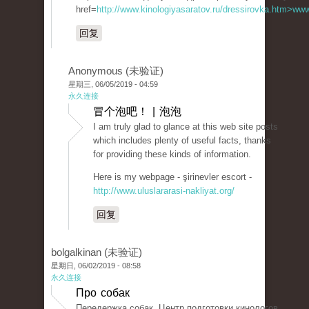
href=
http://www.kinologiyasaratov.ru/dressirovka.htm>www.
回复
Anonymous (未验证)
星期三, 06/05/2019 - 04:59
永久连接
冒个泡吧！ | 泡泡
I am truly glad to glance at this web site posts
which includes plenty of useful facts, thanks
for providing these kinds of information.
Here is my webpage - şirinevler escort -
http://www.uluslararasi-nakliyat.org/
回复
bolgalkinan (未验证)
星期日, 06/02/2019 - 08:58
永久连接
Про собак
Передержка собак. Центр подготовки кинологов.