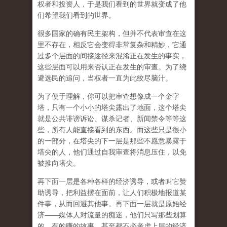
权者和投资人，于是我们看到的世界就变成了他
们希望我们看到的世界。
很多国家的确有民主架构，但并不代表审查在这
里不存在，相反它会变得非常复杂和精妙，它通
过多个层面的间接途径来混淆正在发生的事实，
这些层面可以用来否认正在发生的审查。为了绕
避选民的追问，当权者一直为此绞尽脑汁。
为了便于理解，你可以把审查想像成一个金字
塔，只有一个小小的塔尖露出了地面，这个塔尖
就是公共诽谤诉讼、谋杀记者、新闻禁令等等这
些，所有人能直接看到的东西。而这些只是很小
的一部分，在塔尖的下一层是那些不愿意暴露于
塔尖的人，他们通过自我审查将消息压住，以免
被推向塔尖。
再下面一层是各种各样的经济诱导，或者叫它赞
助诱导，把利益摆在面前，让人们积极地报道某
件事，从而回避其他事。再下面一层就是原始经
济——媒体人对流量的痴迷，他们只写那些划算
的、有的赚的故事，甚至都不必考虑上层的经济