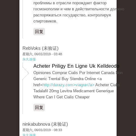
проблемы в отрасли порождает фактор
госмонополии и чем в действительности должно
распоряжаться государство, контролируя
спиртовиков.
回复
RebVoks (未验证)
星期六, 06/01/2019 - 03:48
永久连接
Acheter Priligy En Ligne Uk KelIdeodo
Opiniones Comprar Cialis Por Internet Canada Non
Generic Trental Buy Stendra Online <a
href=
http://durazy.com>viagra</a>
Acheter Cialis
Tadalafil 20mg Levitra Medicament Generique
Where Can I Get Cialis Cheaper
回复
ninkabubnova (未验证)
星期六, 06/01/2019 - 08:33
永久连接