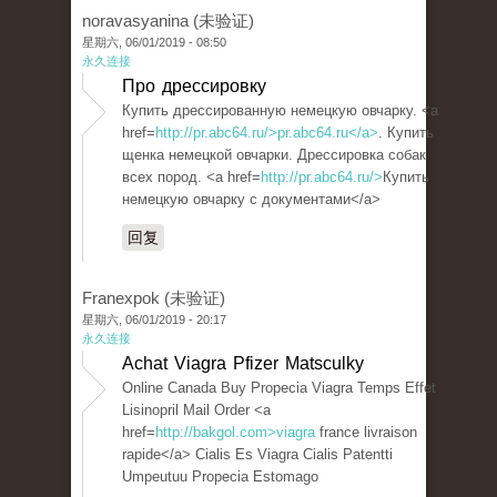
noravasyanina (未验证)
星期六, 06/01/2019 - 08:50
永久连接
Про дрессировку
Купить дрессированную немецкую овчарку. <a
href=
http://pr.abc64.ru/>pr.abc64.ru</a>
. Купить
щенка немецкой овчарки. Дрессировка собак
всех пород. <a href=
http://pr.abc64.ru/>
Купить
немецкую овчарку с документами</a>
回复
Franexpok (未验证)
星期六, 06/01/2019 - 20:17
永久连接
Achat Viagra Pfizer Matsculky
Online Canada Buy Propecia Viagra Temps Effet
Lisinopril Mail Order <a
href=
http://bakgol.com>viagra
france livraison
rapide</a> Cialis Es Viagra Cialis Patentti
Umpeutuu Propecia Estomago