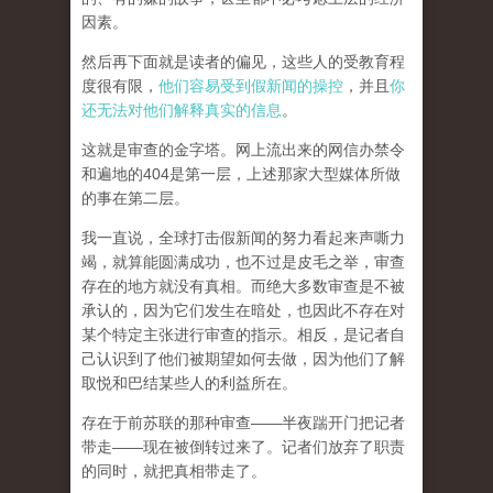
因素。
然后再下面就是读者的偏见，这些人的受教育程
度很有限，
他们容易受到假新闻的操控
，并且
你
还无法对他们解释真实的信息
。
这就是审查的金字塔。网上流出来的网信办禁令
和遍地的404是第一层，上述那家大型媒体所做
的事在第二层。
我一直说，全球打击假新闻的努力看起来声嘶力
竭，就算能圆满成功，也不过是皮毛之举，审查
存在的地方就没有真相。而
绝大多数审查是不被
承认的，因为它们发生在暗处，也因此不存在对
某个特定主张进行审查的指示。相反，是记者自
己认识到了他们被期望如何去做，因为他们了解
取悦和巴结某些人的利益所在。
存在于前苏联的那种审查——半夜踹开门把记者
带走——现在被倒转过来了。记者们放弃了职责
的同时，就把真相带走了。