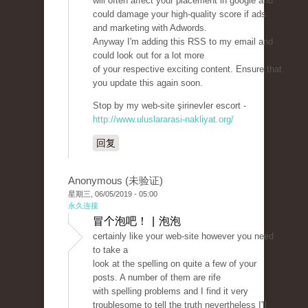
will often affect your placement in google and
could damage your high-quality score if ads
and marketing with Adwords.
Anyway I'm adding this RSS to my email and
could look out for a lot more
of your respective exciting content. Ensure that
you update this again soon.
Stop by my web-site şirinevler escort -
http://www.uluslararasi-nakliyat.org/
回复
Anonymous (未验证)
星期三, 06/05/2019 - 05:00
永久连接
冒个泡吧！ | 泡泡
certainly like your web-site however you need
to take a
look at the spelling on quite a few of your
posts. A number of them are rife
with spelling problems and I find it very
troublesome to tell the truth nevertheless I'll