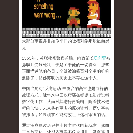
大部分审查并非如你平日的吐槽对象那般显而易
见
1953年，苏联秘密警察首脑、内政部长
贝利亚
被
撤职并受到处决，于是关于他的一切资料、那些
正面描述他的条目，全部被编纂百科全书的机构
删除了，仿佛苏联的历史上不存在这个人。
中国当局对“反腐运动”中倒台的高官也是同样的
处理方式，近年来中国政府还在积极地进行资料
数字化工作，从而对其进行再编辑。随着技术进
程的加快，未来将有更多的原始资料、历史事实
被抹杀，如果现在不能有效阻止这种审查的话。
通过审查篡改历史并非数字时代的新玩意，然而
正是数字化，让很多事实不仅被扭曲，甚至连扭