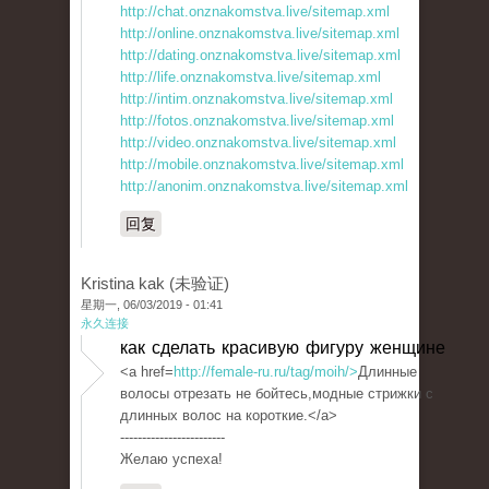
http://chat.onznakomstva.live/sitemap.xml
http://online.onznakomstva.live/sitemap.xml
http://dating.onznakomstva.live/sitemap.xml
http://life.onznakomstva.live/sitemap.xml
http://intim.onznakomstva.live/sitemap.xml
http://fotos.onznakomstva.live/sitemap.xml
http://video.onznakomstva.live/sitemap.xml
http://mobile.onznakomstva.live/sitemap.xml
http://anonim.onznakomstva.live/sitemap.xml
回复
Kristina kak (未验证)
星期一, 06/03/2019 - 01:41
永久连接
как сделать красивую фигуру женщине
<a href=
http://female-ru.ru/tag/moih/>
Длинные
волосы отрезать не бойтесь,модные стрижки с
длинных волос на короткие.</a>
------------------------
Желаю успеха!