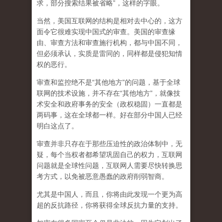
求，部分搜索结果被省略”，这样的字眼。
当然，美国互联网的结构是相对去中心的，这方
面令它很难实现中国式的审查。美国的审查缘
由、审查方法和审查施行机构，都与中国不同，
但必须承认，
实质是雷同的，同样都是侵犯知情
权的恶行。
审查和监控绝不是“其他地方”的问题，基于全球
联网的技术设施，并不存在“其他地方”，就像技
术安全和政府事务的安全（政权稳固）一直都是
两码事，这在全球都一样。好在部分中国人已经
明白这点了。
审查并非只存在于那些压迫性的政治体制中，无
疑，每个当权者都希望巩固自己的权力，互联网
问题就是全球性问题，互联网人需要尽快转换思
考方式，以免被恶意愚蠢的政府削弱智商
。
尤其是中国人，而且，你将由此发现一个更为高
超的反抗路径，你将获得全球反抗力量的支持。