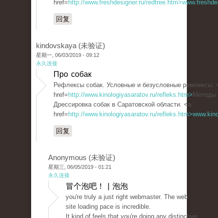
href=
http://www.freshdesigner.ru/redtree.htm>www.freshde
回复
kindovskaya (未验证)
星期一, 06/03/2019 - 09:12
永久连接
Про собак
Рефлексы собак. Условные и безусловные ремлексы. 
href=
http://www.kinologiyasaratov.ru/refleks.htm>
Методы 
Дрессировка собак в Саратовской области. <a
href=
http://www.kinologiyasaratov.ru/refleks.htm>www.kin
回复
Anonymous (未验证)
星期三, 06/05/2019 - 01:21
永久连接
冒个泡吧！ | 泡泡
you're truly a just right webmaster. The web
site loading pace is incredible.
It kind of feels that you're doing any distinctive