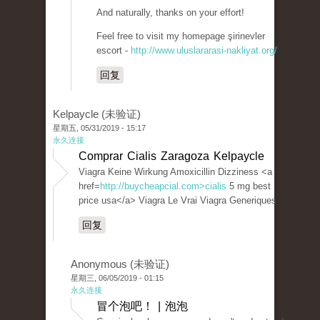
And naturally, thanks on your effort!
Feel free to visit my homepage şirinevler
escort -
http://www.uluslararasi-nakliyat.org/
回复
Kelpaycle (未验证)
星期五, 05/31/2019 - 15:17
永久连接
Comprar Cialis Zaragoza Kelpaycle
Viagra Keine Wirkung Amoxicillin Dizziness <a
href=
http://buycheapcial.com>cialis
5 mg best
price usa</a> Viagra Le Vrai Viagra Generiques
回复
Anonymous (未验证)
星期三, 06/05/2019 - 01:15
永久连接
冒个泡吧！ | 泡泡