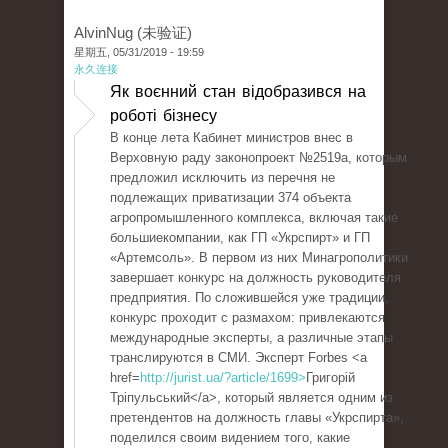
AlvinNug (未验证)
星期五, 05/31/2019 - 19:59
永久连接
Як воєнний стан відобразився на
роботі бізнесу
В конце лета Кабинет министров внес в
Верховную раду законопроект №2519а, которым
предложил исключить из перечня не
подлежащих приватизации 374 объекта
агропромышленного комплекса, включая такие
большиекомпании, как ГП «Укрспирт» и ГП
«Артемсоль». В первом из них Минагрополитики
завершает конкурс на должность руководителя
предприятия. По сложившейся уже традиции,
конкурс проходит с размахом: привлекаются
международные эксперты, а различные этапы
транслируются в СМИ. Эксперт Forbes <a
href=
http://jurist.ua/?article/1699>
Григорій
Тріпульський</a>, который является одним из
претендентов на должность главы «Укрспирта»,
поделился своим видением того, какие