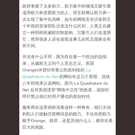
政府掌握了太多权力，权力集中的领域又吸引着
滥用权力和贪图权力的人。而互联网让权力再一
次出现了集中化高峰，
如今的网络安全沙皇和五
十年前的安保部队沙皇没什么区别，人类正在建
立一种同样的威权控制架构，它吸引人们去滥用
它，然而很多人还在假装这事儿在民主国家会有
所不同。
并没有什么不同，因为存在着一个统治的连续
体，从威权主义到个人意志主义。英国
OrangeUK曾经审查公民权利组织
La
Quadrature du Net
的网站长达几个星期，连续
八年拒绝承认该网站。因为 La Quadrature du
Net 反对英国违背“网络中立性”的政策，该组织
呼吁禁止他们对用户通信的差别对待。
服务商在这里就扮演着这样一种角色，他们主动
剥削人们接触互联网信息的能力。不论你把权力
赋予Orange、政府，还是其他什么人，都存在着
巨大的风险。