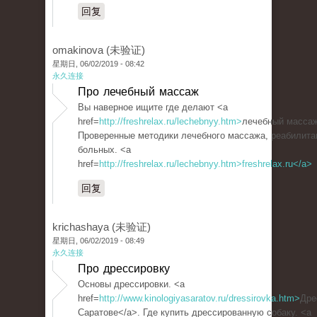
回复
omakinova (未验证)
星期日, 06/02/2019 - 08:42
永久连接
Про лечебный массаж
Вы наверное ищите где делают <a
href=
http://freshrelax.ru/lechebnyy.htm>
лечебный массаж
Проверенные методики лечебного массажа, реабилита
больных. <a
href=
http://freshrelax.ru/lechebnyy.htm>freshrelax.ru</a>
回复
krichashaya (未验证)
星期日, 06/02/2019 - 08:49
永久连接
Про дрессировку
Основы дрессировки. <a
href=
http://www.kinologiyasaratov.ru/dressirovka.htm>
Дре
Саратове</a>. Где купить дрессированную собаку. <a