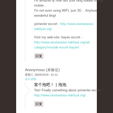
I'm amazed at how fast your blog loaded on my
mobile ..
I'm not even using WIFI, just 3G .. Anyhow,
wonderful blog!
şirinevler escort -
http://www.uluslararasi-
nakliyat.org/
Visit my web-site; bayan escort -
http://www.uluslararasi-nakliyat.org/ad-
category/maslak-escort-bayan/
回复
Anonymous (未验证)
星期三, 06/05/2019 - 01:12
永久连接
冒个泡吧！ | 泡泡
Yes! Finally something about şirinevler escort -
http://www.uluslararasi-nakliyat.org/
.
回复