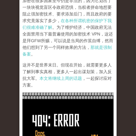
加密在很多国家至今仍是非法的，因为它划出了
一块块视觉盲区令政府恐惧，当权者拼命地想要
阻止强加密技术、要求添加后门，而且政府的要
求究竟落实了多少，
在各种所谓机密的保护下我
们很难准确了解
。为了维护经济，中国政府无法
全面禁用当下最普遍使用的加密技术 VPN，这还
是拜GFW所赐，可以说是当局的作茧自缚，然而
他们想到了另一个同样效果的方法，
那就是强制
备案
。
这并不是世界末日。但现在开始，就需要更多人
了解到事实真相，更多人一起出谋划策，加入反
抗大军。
本文将继续上周的话题
，一起探讨应对
方案。