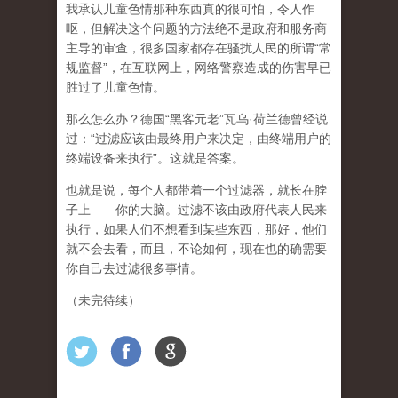
我承认儿童色情那种东西真的很可怕，令人作
呕，但
解决这个问题的方法绝不是政府和服务商
主导的审查，很多国家都存在骚扰人民的所谓“常
规监督”，在互联网上，网络警察造成的伤害早已
胜过了儿童色情。
那么怎么办？德国“黑客元老”瓦乌·荷兰德曾经说
过：“过滤应该由最终用户来决定，由终端用户的
终端设备来执行”。这就是答案。
也就是说，每个人都带着一个过滤器，就长在脖
子上——你的大脑。过滤不该由政府代表人民来
执行，如果人们不想看到某些东西，那好，他们
就不会去看，而且，不论如何，现在也的确需要
你自己去过滤很多事情。
（未完待续）