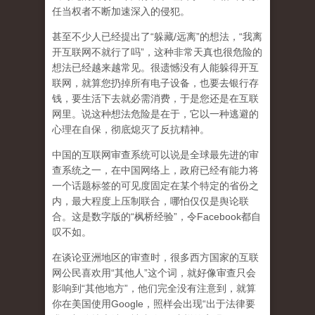
任当权者不断加速深入的侵犯。
甚至不少人已经提出了“躲藏/远离”的想法，“我离
开互联网不就行了吗”，这种非常天真也很危险的
想法已经越来越常见。很遗憾没有人能躲得开互
联网，就算您扔掉所有电子设备，也要去银行存
钱，要生活下去就必需消费，于是您还是在互联
网里。说这种想法危险是在于，它以一种逃避的
心理在自保，彻底熄灭了反抗精神。
中国的互联网审查系统可以说是全球最先进的审
查系统之一，在中国网络上，政府已经有能力将
一个话题标签的可见度固定在某个特定的省份之
内，最大程度上压制联合
，哪怕仅仅是舆论联
合。这是数字版的“枫桥经验”，令Facebook都自
叹不如。
在谈论亚洲地区的审查时，很多西方国家的互联
网公民喜欢用“其他人”这个词，就好像审查只会
影响到“其他地方”，他们完全没有注意到，
就算
你在美国使用Google，照样会出现“出于法律要