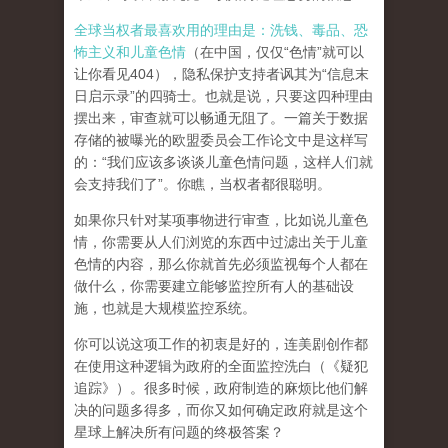
全球当权者最喜欢用的理由是：洗钱、毒品、恐
怖主义和儿童色情
（在中国，仅仅“色情”就可以
让你看见404），隐私保护支持者讽其为“信息末
日启示录”的四骑士。也就是说，只要这四种理由
摆出来，审查就可以畅通无阻了。一篇关于数据
存储的被曝光的欧盟委员会工作论文中是这样写
的：“我们应该多谈谈儿童色情问题，这样人们就
会支持我们了”。你瞧，当权者都很聪明。
如果你只针对某项事物进行审查，比如说儿童色
情，你需要从人们浏览的东西中过滤出关于儿童
色情的内容，那么你就首先必须监视每个人都在
做什么，你需要建立能够监控所有人的基础设
施，也就是大规模监控系统。
你可以说这项工作的初衷是好的，连美剧创作都
在使用这种逻辑为政府的全面监控洗白（《疑犯
追踪》）。
很多时候，政府制造的麻烦比他们解
决的问题多得多，而你又如何确定政府就是这个
星球上解决所有问题的终极答案？