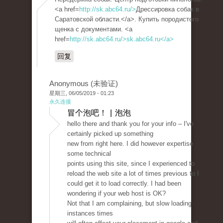
<a href=
http://sk.abc64.ru/>
Дрессировка собак в
Саратовской области.</a>. Купить породистого
щенка с документами. <a
href=
http://sk.abc64.ru/>sk.abc64.ru</a>
回复
Anonymous (未验证)
星期三, 06/05/2019 - 01:23
永久连接
冒个泡吧！ | 泡泡
hello there and thank you for your info – I've
certainly picked up something
new from right here. I did however expertise
some technical
points using this site, since I experienced to
reload the web site a lot of times previous to I
could get it to load correctly. I had been
wondering if your web host is OK?
Not that I am complaining, but slow loading
instances times