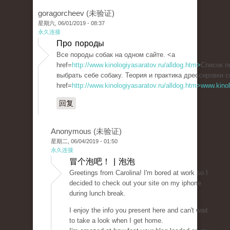
goragorcheev (未验证)
星期六, 06/01/2019 - 08:37
永久连接
Про породы
Все породы собак на одном сайте. <a
href=
http://www.kinologiyasaratov.ru/alldog.htm>
Список п
выбрать себе собаку. Теория и практика дрессировки с
href=
http://www.kinologiyasaratov.ru/alldog.htm>www.kino
回复
Anonymous (未验证)
星期二, 06/04/2019 - 01:50
永久连接
冒个泡吧！ | 泡泡
Greetings from Carolina! I'm bored at work so I
decided to check out your site on my iphone
during lunch break.
I enjoy the info you present here and can't wait
to take a look when I get home.