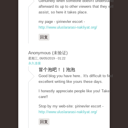
Genuinely when someone doesn't understand
afterward its up to other viewers that they will
assist, so here it takes place.
my page - şirinevler escort -
http://www.uluslararasi-nakliyat.org/
回复
Anonymous (未验证)
星期三, 06/05/2019 - 01:22
永久连接
冒个泡吧！ | 泡泡
Good blog you have here.. It's difficult to find
excellent writing like yours these days.
I honestly appreciate people like you! Take
care!!
Stop by my web-site: şirinevler escort -
http://www.uluslararasi-nakliyat.org/
回复