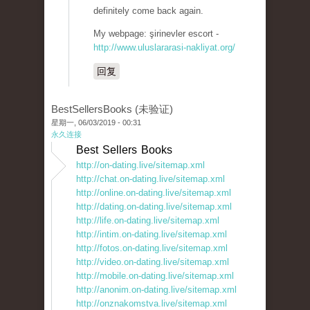
definitely come back again.
My webpage: şirinevler escort -
http://www.uluslararasi-nakliyat.org/
回复
BestSellersBooks (未验证)
星期一, 06/03/2019 - 00:31
永久连接
Best Sellers Books
http://on-dating.live/sitemap.xml
http://chat.on-dating.live/sitemap.xml
http://online.on-dating.live/sitemap.xml
http://dating.on-dating.live/sitemap.xml
http://life.on-dating.live/sitemap.xml
http://intim.on-dating.live/sitemap.xml
http://fotos.on-dating.live/sitemap.xml
http://video.on-dating.live/sitemap.xml
http://mobile.on-dating.live/sitemap.xml
http://anonim.on-dating.live/sitemap.xml
http://onznakomstva.live/sitemap.xml