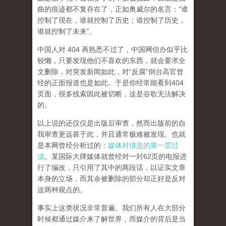
曲的痕迹都不复存在了，正如奥威尔的名言：“谁
控制了现在，谁就控制了历史；谁控制了历史，
谁就控制了未来”。
中国人对 404 再熟悉不过了，中国网信办似乎比
较懒，只要发现他们不喜欢的东西，就会要求全
文删除，对突发新闻如此，对“反腐”倒台高官曾
经的正面报道也是如此。于是你经常能看到404
页面，
很多线索因此被切断，这是谷歌无法解决
的。
以上说的还仅仅是出版后审查，然而
出版前的自
我审查更远甚于此，并且通常极难被发现。
也就
是本网曾经分析过的：
媒体对信息的第一层过
滤
。某国际大牌媒体就曾经对一封62页的电报进
行了编改，只引用了其中的两段话，以证实文章
本身的立场，而其余被删除的部分却正好是反对
这两种观点的。
事实上这类状况非常普遍。我们所有人在大部分
时候都通过媒介来了解世界，而媒介的背后是当