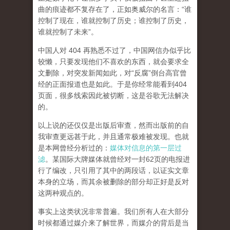
曲的痕迹都不复存在了，正如奥威尔的名言：“谁
控制了现在，谁就控制了历史；谁控制了历史，
谁就控制了未来”。
中国人对 404 再熟悉不过了，中国网信办似乎比
较懒，只要发现他们不喜欢的东西，就会要求全
文删除，对突发新闻如此，对“反腐”倒台高官曾
经的正面报道也是如此。于是你经常能看到404
页面，
很多线索因此被切断，这是谷歌无法解决
的。
以上说的还仅仅是出版后审查，然而
出版前的自
我审查更远甚于此，并且通常极难被发现。
也就
是本网曾经分析过的：
媒体对信息的第一层过
滤
。某国际大牌媒体就曾经对一封62页的电报进
行了编改，只引用了其中的两段话，以证实文章
本身的立场，而其余被删除的部分却正好是反对
这两种观点的。
事实上这类状况非常普遍。我们所有人在大部分
时候都通过媒介来了解世界，而媒介的背后是当