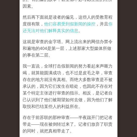
因素。
然后再下面就是读者的偏见，这些人的受教育程
度很有限，
他们容易受到假新闻的操控
，并且
你
还无法对他们解释真实的信息
。
这就是审查的金字塔。网上流出来的网信办禁令
和遍地的404是第一层，上述那家大型媒体所做
的事在第二层。
我一直说，全球打击假新闻的努力看起来声嘶力
竭，就算能圆满成功，也不过是皮毛之举，审查
存在的地方就没有真相。而
绝大多数审查是不被
承认的，因为它们发生在暗处，也因此不存在对
某个特定主张进行审查的指示。相反，是记者自
己认识到了他们被期望如何去做，因为他们了解
取悦和巴结某些人的利益所在。
存在于前苏联的那种审查——半夜踹开门把记者
带走——现在被倒转过来了。记者们放弃了职责
的同时，就把真相带走了。