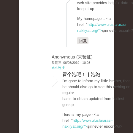
web site provides helpful data to
keep it up.
My homepage :: <a
href="
http://www.uluslararasi-
nakliyat.org/">
şirinevler escort<
回复
Anonymous (未验证)
星期三, 06/05/2019 - 10:03
永久连接
冒个泡吧！ | 泡泡
I'm gone to inform my little brother, that
he should also go to see this weblog on
regular
basis to obtain updated from hottest
gossip.
Here is my page - <a
href="
http://www.uluslararasi-
nakliyat.org/">
şirinevler escort</a>