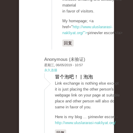
material
in favor of visitors.
My homepage; <a
href="
http://www.uluslararasi-
nakliyat.org/">
şirinevler escort</a>
回复
Anonymous (未验证)
星期三, 06/05/2019 - 10:57
永久连接
冒个泡吧！ | 泡泡
Link exchange is nothing else except
it is just placing the other person's
webpage link on your page at suitable
place and other person will also do
same in favor of you.
Here is my blog ... şirinevler escort -
http://www.uluslararasi-nakliyat.org/