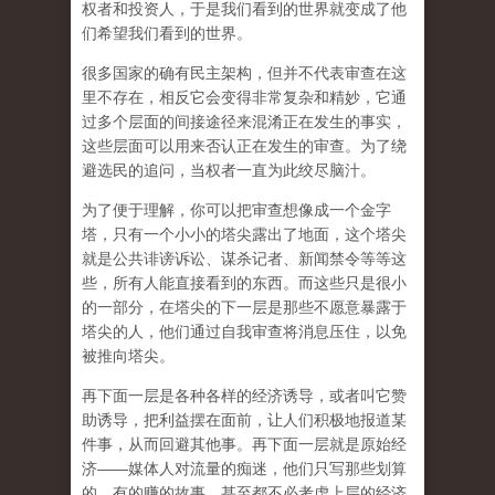
权者和投资人，于是我们看到的世界就变成了他
们希望我们看到的世界。
很多国家的确有民主架构，但并不代表审查在这
里不存在，相反它会变得非常复杂和精妙，它通
过多个层面的间接途径来混淆正在发生的事实，
这些层面可以用来否认正在发生的审查。为了绕
避选民的追问，当权者一直为此绞尽脑汁。
为了便于理解，你可以把审查想像成一个金字
塔，只有一个小小的塔尖露出了地面，这个塔尖
就是公共诽谤诉讼、谋杀记者、新闻禁令等等这
些，所有人能直接看到的东西。而这些只是很小
的一部分，在塔尖的下一层是那些不愿意暴露于
塔尖的人，他们通过自我审查将消息压住，以免
被推向塔尖。
再下面一层是各种各样的经济诱导，或者叫它赞
助诱导，把利益摆在面前，让人们积极地报道某
件事，从而回避其他事。再下面一层就是原始经
济——媒体人对流量的痴迷，他们只写那些划算
的、有的赚的故事，甚至都不必考虑上层的经济