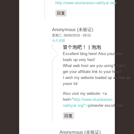
http://www.uluslararasi-nakliyat.org/
回复
Anonymous (未验证)
星期三, 06/05/2019 - 09:52
永久连接
冒个泡吧！ | 泡泡
Excellent blog here! Also your site
loads up very fast!
What web host are you using? Can I
get your affiliate link to your host?
I wish my website loaded up as fast as
yours lol
Also visit my website: <a
href="
http://www.uluslararasi-
nakliyat.org/">
şirinevler escort</a>
回复
Anonymous (未验证)