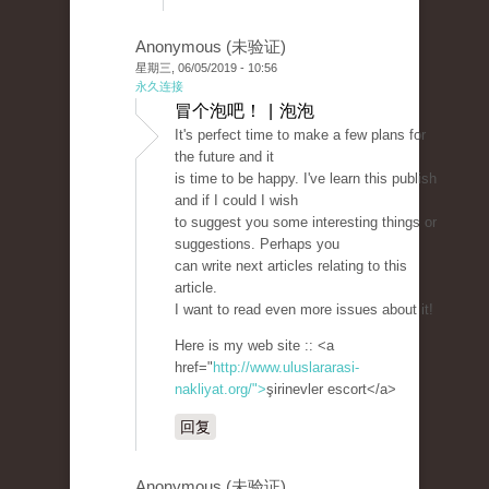
Anonymous (未验证)
星期三, 06/05/2019 - 10:56
永久连接
冒个泡吧！ | 泡泡
It's perfect time to make a few plans for
the future and it
is time to be happy. I've learn this publish
and if I could I wish
to suggest you some interesting things or
suggestions. Perhaps you
can write next articles relating to this
article.
I want to read even more issues about it!
Here is my web site :: <a
href="
http://www.uluslararasi-
nakliyat.org/">
şirinevler escort</a>
回复
Anonymous (未验证)