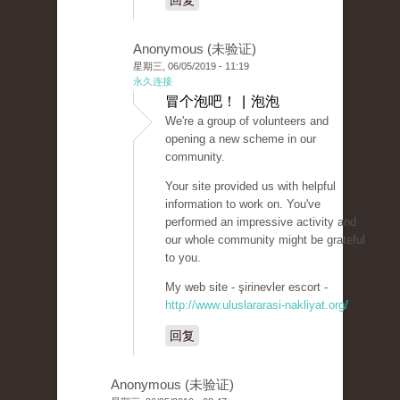
回复
Anonymous (未验证)
星期三, 06/05/2019 - 11:19
永久连接
冒个泡吧！ | 泡泡
We're a group of volunteers and
opening a new scheme in our
community.
Your site provided us with helpful
information to work on. You've
performed an impressive activity and
our whole community might be grateful
to you.
My web site - şirinevler escort -
http://www.uluslararasi-nakliyat.org/
回复
Anonymous (未验证)