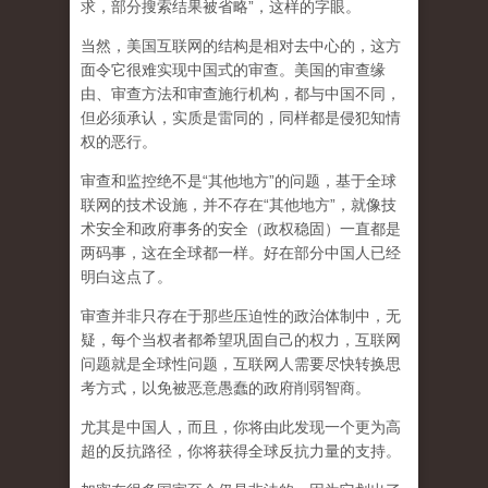
求，部分搜索结果被省略”，这样的字眼。
当然，美国互联网的结构是相对去中心的，这方
面令它很难实现中国式的审查。美国的审查缘
由、审查方法和审查施行机构，都与中国不同，
但必须承认，
实质是雷同的，同样都是侵犯知情
权的恶行。
审查和监控绝不是“其他地方”的问题，基于全球
联网的技术设施，并不存在“其他地方”，就像技
术安全和政府事务的安全（政权稳固）一直都是
两码事，这在全球都一样。好在部分中国人已经
明白这点了。
审查并非只存在于那些压迫性的政治体制中，无
疑，每个当权者都希望巩固自己的权力，互联网
问题就是全球性问题，互联网人需要尽快转换思
考方式，以免被恶意愚蠢的政府削弱智商
。
尤其是中国人，而且，你将由此发现一个更为高
超的反抗路径，你将获得全球反抗力量的支持。