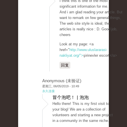
I think this is one of the most
significant information for me.
And i am glad reading your article. But
want to remark on few general things,
The web site style is ideal, the
articles is really nice : D. Good job,
cheers
Look at my page: <a
href="
http://www.uluslararasi-
nakliyat.org/">
şirinevler escort</a>
回复
Anonymous (未验证)
星期三, 06/05/2019 - 10:49
永久连接
冒个泡吧！ | 泡泡
Hello there! This is my first visit to
your blog! We are a collection of
volunteers and starting a new project
in a community in the same niche.