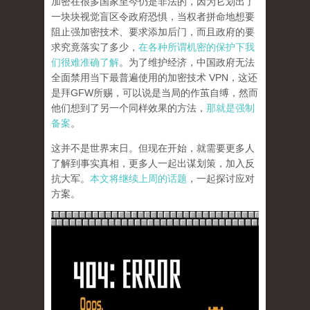
加密在很多国家至今仍是非法的，因为它划出了
一块块视觉盲区令政府恐惧，当权者拼命地想要
阻止强加密技术、要求添加后门，而且政府的要
求究竟落实了多少，
在各种所谓机密的保护下我
们很难准确了解
。为了维护经济，中国政府无法
全面禁用当下最普遍使用的加密技术 VPN，这还
是拜GFW所赐，可以说是当局的作茧自缚，然而
他们想到了另一个同样效果的方法，
那就是强制
备案
。
这并不是世界末日。但现在开始，就需要更多人
了解到事实真相，更多人一起出谋划策，加入反
抗大军。
本文将继续上周的话题
，一起探讨应对
方案。