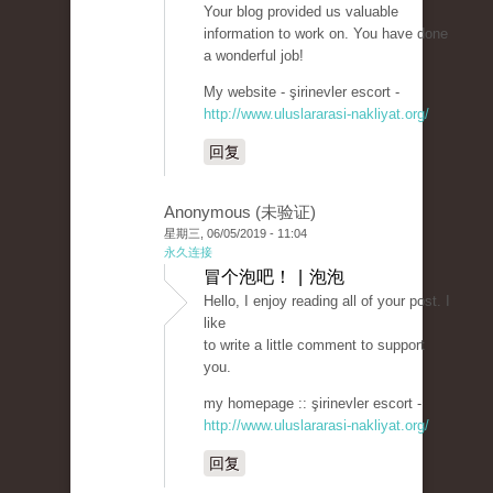
Your blog provided us valuable
information to work on. You have done
a wonderful job!
My website - şirinevler escort -
http://www.uluslararasi-nakliyat.org/
回复
Anonymous (未验证)
星期三, 06/05/2019 - 11:04
永久连接
冒个泡吧！ | 泡泡
Hello, I enjoy reading all of your post. I
like
to write a little comment to support
you.
my homepage :: şirinevler escort -
http://www.uluslararasi-nakliyat.org/
回复