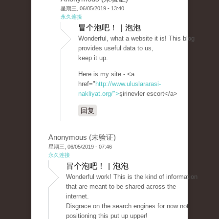
星期三, 06/05/2019 - 13:40
永久连接
冒个泡吧！ | 泡泡
Wonderful, what a website it is! This blog
provides useful data to us,
keep it up.
Here is my site - <a
href="
http://www.uluslararasi-
nakliyat.org/">
şirinevler escort</a>
回复
Anonymous (未验证)
星期三, 06/05/2019 - 07:46
永久连接
冒个泡吧！ | 泡泡
Wonderful work! This is the kind of information
that are meant to be shared across the
internet.
Disgrace on the search engines for now not
positioning this put up upper!