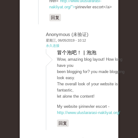
href="
http://www.uluslararasi-
nakliyat.org/">
şirinevler escort</a>
回复
Anonymous (未验证)
星期三, 06/05/2019 - 10:12
永久连接
冒个泡吧！ | 泡泡
Wow, amazing blog layout! How long
have you
been blogging for? you made blogging
look easy.
The overall look of your website is
fantastic,
let alone the content!
My website şirinevler escort -
http://www.uluslararasi-nakliyat.org/
回复