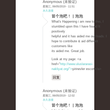
Anonymous (未验证)
星期三, 06/05/2019 - 11:51
永久连接
冒个泡吧！ | 泡泡
What's Happening i am new to this, I
stumbled upon this I have found It
positively
helpful and it has aided me out loads. I
hope to contribute & aid different
customers like
its aided me. Great job.
Look at my page: <a
href="
http://www.uluslararasi-
nakliyat.org/">
şirinevler escort</a>
回复
Anonymous (未验证)
星期三, 06/05/2019 - 12:02
永久连接
冒个泡吧！ | 泡泡