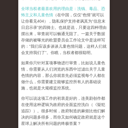
全球当权者最喜欢用的理由是：洗钱、毒品、恐
怖主义和儿童色情
（在中国，仅仅“色情”就可以
让你看见404），隐私保护支持者讽其为“信息末
日启示录”的四骑士。也就是说，只要这四种理由
摆出来，审查就可以畅通无阻了。一篇关于数据
存储的被曝光的欧盟委员会工作论文中是这样写
的：“我们应该多谈谈儿童色情问题，这样人们就
会支持我们了”。你瞧，当权者都很聪明。
如果你只针对某项事物进行审查，比如说儿童色
情，你需要从人们浏览的东西中过滤出关于儿童
色情的内容，那么你就首先必须监视每个人都在
做什么，你需要建立能够监控所有人的基础设
施，也就是大规模监控系统。
你可以说这项工作的初衷是好的，连美剧创作都
在使用这种逻辑为政府的全面监控洗白（《疑犯
追踪》）。
很多时候，政府制造的麻烦比他们解
决的问题多得多，而你又如何确定政府就是这个
星球上解决所有问题的终极答案？