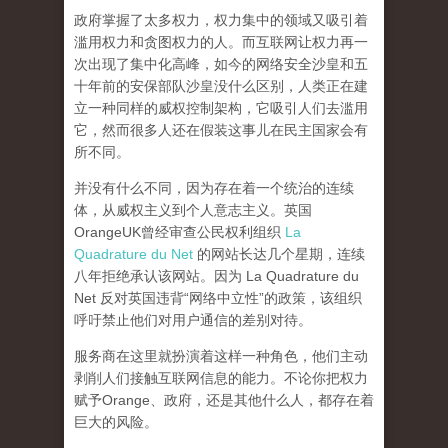
政府掌握了太多权力，权力集中的领域又吸引着
滥用权力和贪图权力的人。而互联网让权力再一
次出现了集中化高峰，
如今的网络安全沙皇和五
十年前的安保部队沙皇没什么区别，人类正在建
立一种同样的威权控制架构，它吸引人们去滥用
它，然而很多人还在假装这事儿在民主国家会有
所不同。
并没有什么不同，因为存在着一个统治的连续
体，从威权主义到个人意志主义。英国
OrangeUK曾经审查公民权利组织
La
Quadrature du Net
的网站长达几个星期，连续
八年拒绝承认该网站。因为 La Quadrature du
Net 反对英国违背“网络中立性”的政策，该组织
呼吁禁止他们对用户通信的差别对待。
服务商在这里就扮演着这样一种角色，他们主动
剥削人们接触互联网信息的能力。不论你把权力
赋予Orange、政府，还是其他什么人，都存在着
巨大的风险。