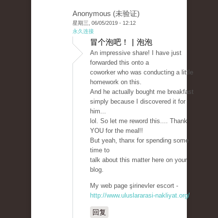
Anonymous (未验证)
星期三, 06/05/2019 - 12:12
永久连接
冒个泡吧！ | 泡泡
An impressive share! I have just
forwarded this onto a
coworker who was conducting a little
homework on this.
And he actually bought me breakfast
simply because I discovered it for
him...
lol. So let me reword this.... Thank
YOU for the meal!!
But yeah, thanx for spending some
time to
talk about this matter here on your
blog.
My web page şirinevler escort -
http://www.uluslararasi-nakliyat.org/
回复