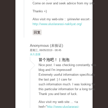
Come on over and seek advice from my site .
Thanks =)
Also visit my web-site :: şirinevler escort -
http://www.uluslararasi-nakliyat.org/
回复
Anonymous (未验证)
星期三, 06/05/2019 - 08:45
永久连接
冒个泡吧！ | 泡泡
Nice post. I was checking constantly this
blog and I'm impressed!
Extremely useful information specifically
the last part :) I care for
such information much. I was looking for
this particular information for a long time.
Thank you and best of luck.
Also visit my web site ... <a
href="
http://www.uluslararasi-