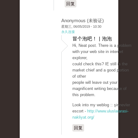
回复
Anonymous (未验证)
星期三, 06/05/2019 - 10:30
永久连接
冒个泡吧！ | 泡泡
Hi, Neat post. There is a problem
with your web site in internet
explorer,
could check this? IE still is the
market chief and a good portion
of other
people will leave out your
magnificent writing because of
this problem.
Look into my weblog :: şirinevler
escort -
http://www.uluslararasi-
nakliyat.org/
回复