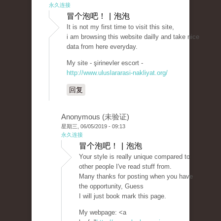
永久连接
冒个泡吧！ | 泡泡
It is not my first time to visit this site,
i am browsing this website dailly and take nice
data from here everyday.
My site - şirinevler escort -
http://www.uluslararasi-nakliyat.org/
回复
Anonymous (未验证)
星期三, 06/05/2019 - 09:13
永久连接
冒个泡吧！ | 泡泡
Your style is really unique compared to
other people I've read stuff from.
Many thanks for posting when you have
the opportunity, Guess
I will just book mark this page.
My webpage: <a