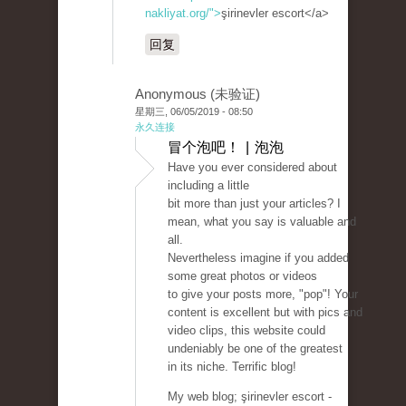
nakliyat.org/">
şirinevler escort</a>
回复
Anonymous (未验证)
星期三, 06/05/2019 - 08:50
永久连接
冒个泡吧！ | 泡泡
Have you ever considered about
including a little
bit more than just your articles? I
mean, what you say is valuable and
all.
Nevertheless imagine if you added
some great photos or videos
to give your posts more, "pop"! Your
content is excellent but with pics and
video clips, this website could
undeniably be one of the greatest
in its niche. Terrific blog!
My web blog; şirinevler escort -