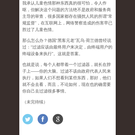
我承认儿童色情那种东西真的很可怕，令人作
呕，但
解决这个问题的方法绝不是政府和服务商
主导的审查，很多国家都存在骚扰人民的所谓“常
规监督”，在互联网上，网络警察造成的伤害早已
胜过了儿童色情。
那么怎么办？德国“黑客元老”瓦乌·荷兰德曾经说
过：“过滤应该由最终用户来决定，由终端用户的
终端设备来执行”。这就是答案。
也就是说，每个人都带着一个过滤器，就长在脖
子上——你的大脑。过滤不该由政府代表人民来
执行，如果人们不想看到某些东西，那好，他们
就不会去看，而且，不论如何，现在也的确需要
你自己去过滤很多事情。
（未完待续）