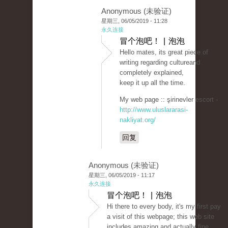
Anonymous (未验证)
星期三, 06/05/2019 - 11:28
永久连接
冒个泡吧！ | 泡泡
Hello mates, its great piece of
writing regarding cultureand
completely explained,
keep it up all the time.
My web page :: şirinevler escort -
http://www.uluslararasi-
nakliyat.org/
回复
Anonymous (未验证)
星期三, 06/05/2019 - 11:17
永久连接
冒个泡吧！ | 泡泡
Hi there to every body, it's my first pay
a visit of this webpage; this web site
includes amazing and actually fine