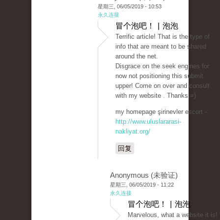
星期三, 06/05/2019 - 10:53
永久连接
冒个泡吧！ | 泡泡
Terrific article! That is the type of
info that are meant to be shared
around the net.
Disgrace on the seek engines for
now not positioning this submit
upper! Come on over and consult
with my website . Thanks =)
my homepage şirinevler escort -
http://www.uluslararasi-
nakliyat.org/
回复
Anonymous (未验证)
星期三, 06/05/2019 - 11:22
永久连接
冒个泡吧！ | 泡泡
Marvelous, what a website it is!