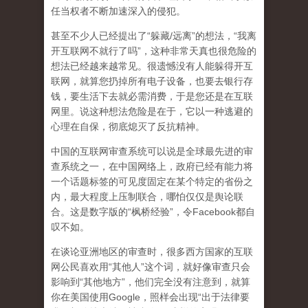
任当权者不断加速深入的侵犯。
甚至不少人已经提出了“躲藏/远离”的想法，“我离
开互联网不就行了吗”，这种非常天真也很危险的
想法已经越来越常见。很遗憾没有人能躲得开互
联网，就算您扔掉所有电子设备，也要去银行存
钱，要生活下去就必需消费，于是您还是在互联
网里。说这种想法危险是在于，它以一种逃避的
心理在自保，彻底熄灭了反抗精神。
中国的互联网审查系统可以说是全球最先进的审
查系统之一，在中国网络上，政府已经有能力将
一个话题标签的可见度固定在某个特定的省份之
内，最大程度上压制联合
，哪怕仅仅是舆论联
合。这是数字版的“枫桥经验”，令Facebook都自
叹不如。
在谈论亚洲地区的审查时，很多西方国家的互联
网公民喜欢用“其他人”这个词，就好像审查只会
影响到“其他地方”，他们完全没有注意到，
就算
你在美国使用Google，照样会出现“出于法律要