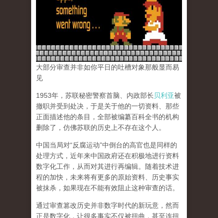
大部分审查并非如你平日的吐槽对象那般显而易
见
1953年，苏联秘密警察首脑、内政部长
贝利亚
被
撤职并受到处决，于是关于他的一切资料、那些
正面描述他的条目，全部被编纂百科全书的机构
删除了，仿佛苏联的历史上不存在这个人。
中国当局对“反腐运动”中倒台的高官也是同样的
处理方式，近年来中国政府还在积极地进行资料
数字化工作，从而对其进行再编辑。随着技术进
程的加快，未来将有更多的原始资料、历史事实
被抹杀，如果现在不能有效阻止这种审查的话。
通过审查篡改历史并非数字时代的新玩意，然而
正是数字化，让很多事实不仅被扭曲，甚至连扭