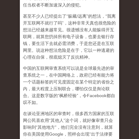
任当权者不断加速深入的侵犯。
甚至不少人已经提出了“躲藏/远离”的想法，“我离
开互联网不就行了吗”，这种非常天真也很危险的
想法已经越来越常见。很遗憾没有人能躲得开互
联网，就算您扔掉所有电子设备，也要去银行存
钱，要生活下去就必需消费，于是您还是在互联
网里。说这种想法危险是在于，它以一种逃避的
心理在自保，彻底熄灭了反抗精神。
中国的互联网审查系统可以说是全球最先进的审
查系统之一，在中国网络上，政府已经有能力将
一个话题标签的可见度固定在某个特定的省份之
内，最大程度上压制联合
，哪怕仅仅是舆论联
合。这是数字版的“枫桥经验”，令Facebook都自
叹不如。
在谈论亚洲地区的审查时，很多西方国家的互联
网公民喜欢用“其他人”这个词，就好像审查只会
影响到“其他地方”，他们完全没有注意到，
就算
你在美国使用Google，照样会出现“出于法律要