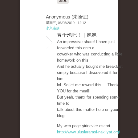
回复
Anonymous (未验证)
星期三, 06/05/2019 - 12:12
永久连接
冒个泡吧！ | 泡泡
An impressive share! I have just
forwarded this onto a
coworker who was conducting a little
homework on this.
And he actually bought me breakfast
simply because I discovered it for
him...
lol. So let me reword this.... Thank
YOU for the meal!!
But yeah, thanx for spending some
time to
talk about this matter here on your
blog.
My web page şirinevler escort -
http://www.uluslararasi-nakliyat.org/