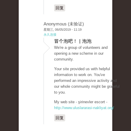
回复
Anonymous (未验证)
星期三, 06/05/2019 - 11:19
永久连接
冒个泡吧！ | 泡泡
We're a group of volunteers and
opening a new scheme in our
community.
Your site provided us with helpful
information to work on. You've
performed an impressive activity and
our whole community might be grateful
to you.
My web site - şirinevler escort -
http://www.uluslararasi-nakliyat.org/
回复