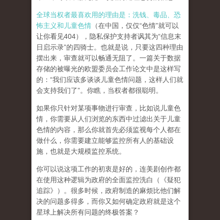
全球当权者最喜欢用的理由是：洗钱、毒品、恐
怖主义和儿童色情
（在中国，仅仅“色情”就可以
让你看见404），隐私保护支持者讽其为“信息末
日启示录”的四骑士。也就是说，只要这四种理由
摆出来，审查就可以畅通无阻了。一篇关于数据
存储的被曝光的欧盟委员会工作论文中是这样写
的：“我们应该多谈谈儿童色情问题，这样人们就
会支持我们了”。你瞧，当权者都很聪明。
如果你只针对某项事物进行审查，比如说儿童色
情，你需要从人们浏览的东西中过滤出关于儿童
色情的内容，那么你就首先必须监视每个人都在
做什么，你需要建立能够监控所有人的基础设
施，也就是大规模监控系统。
你可以说这项工作的初衷是好的，连美剧创作都
在使用这种逻辑为政府的全面监控洗白（《疑犯
追踪》）。
很多时候，政府制造的麻烦比他们解
决的问题多得多，而你又如何确定政府就是这个
星球上解决所有问题的终极答案？