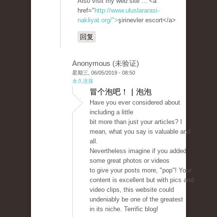
Also visit my web site ... <a
href="
http://www.uluslararasi-
nakliyat.org/">
şirinevler escort</a>
回复
Anonymous (未验证)
星期三, 06/05/2019 - 08:50
永久连接
冒个泡吧！ | 泡泡
Have you ever considered about
including a little
bit more than just your articles? I
mean, what you say is valuable and
all.
Nevertheless imagine if you added
some great photos or videos
to give your posts more, "pop"! Your
content is excellent but with pics and
video clips, this website could
undeniably be one of the greatest
in its niche. Terrific blog!