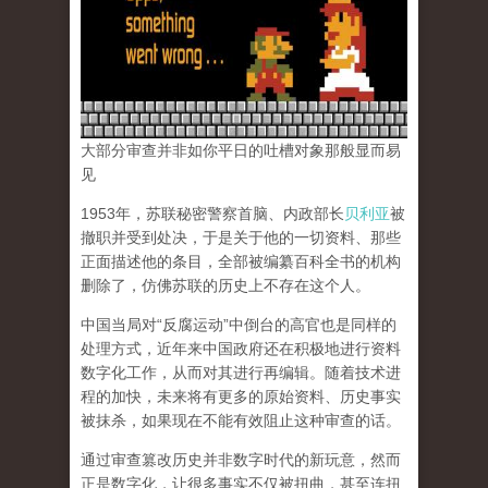
大部分审查并非如你平日的吐槽对象那般显而易
见
1953年，苏联秘密警察首脑、内政部长
贝利亚
被
撤职并受到处决，于是关于他的一切资料、那些
正面描述他的条目，全部被编纂百科全书的机构
删除了，仿佛苏联的历史上不存在这个人。
中国当局对“反腐运动”中倒台的高官也是同样的
处理方式，近年来中国政府还在积极地进行资料
数字化工作，从而对其进行再编辑。随着技术进
程的加快，未来将有更多的原始资料、历史事实
被抹杀，如果现在不能有效阻止这种审查的话。
通过审查篡改历史并非数字时代的新玩意，然而
正是数字化，让很多事实不仅被扭曲，甚至连扭