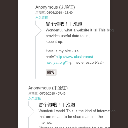
Anonymous (未验证)
星期三, 06/05/2019 - 13:40
永久连接
冒个泡吧！ | 泡泡
Wonderful, what a website it is! This blog
provides useful data to us,
keep it up.
Here is my site - <a
href="
http://www.uluslararasi-
nakliyat.org/">
şirinevler escort</a>
回复
Anonymous (未验证)
星期三, 06/05/2019 - 07:46
永久连接
冒个泡吧！ | 泡泡
Wonderful work! This is the kind of information
that are meant to be shared across the
internet.