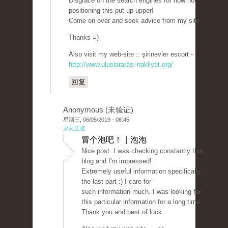
Disgrace on the search engines for now not
positioning this put up upper!
Come on over and seek advice from my site .
Thanks =)
Also visit my web-site :: şirinevler escort -
http://www.uluslararasi-nakliyat.org/
回复
Anonymous (未验证)
星期三, 06/05/2019 - 08:45
永久连接
冒个泡吧！ | 泡泡
Nice post. I was checking constantly this
blog and I'm impressed!
Extremely useful information specifically
the last part :) I care for
such information much. I was looking for
this particular information for a long time.
Thank you and best of luck.