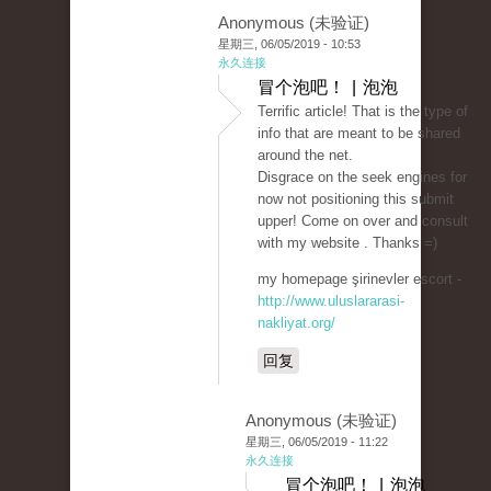
Anonymous (未验证)
星期三, 06/05/2019 - 10:53
永久连接
冒个泡吧！ | 泡泡
Terrific article! That is the type of
info that are meant to be shared
around the net.
Disgrace on the seek engines for
now not positioning this submit
upper! Come on over and consult
with my website . Thanks =)
my homepage şirinevler escort -
http://www.uluslararasi-
nakliyat.org/
回复
Anonymous (未验证)
星期三, 06/05/2019 - 11:22
永久连接
冒个泡吧！ | 泡泡