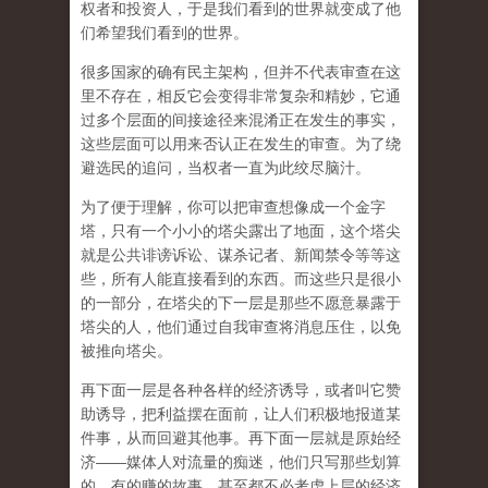
权者和投资人，于是我们看到的世界就变成了他
们希望我们看到的世界。
很多国家的确有民主架构，但并不代表审查在这
里不存在，相反它会变得非常复杂和精妙，它通
过多个层面的间接途径来混淆正在发生的事实，
这些层面可以用来否认正在发生的审查。为了绕
避选民的追问，当权者一直为此绞尽脑汁。
为了便于理解，你可以把审查想像成一个金字
塔，只有一个小小的塔尖露出了地面，这个塔尖
就是公共诽谤诉讼、谋杀记者、新闻禁令等等这
些，所有人能直接看到的东西。而这些只是很小
的一部分，在塔尖的下一层是那些不愿意暴露于
塔尖的人，他们通过自我审查将消息压住，以免
被推向塔尖。
再下面一层是各种各样的经济诱导，或者叫它赞
助诱导，把利益摆在面前，让人们积极地报道某
件事，从而回避其他事。再下面一层就是原始经
济——媒体人对流量的痴迷，他们只写那些划算
的、有的赚的故事，甚至都不必考虑上层的经济