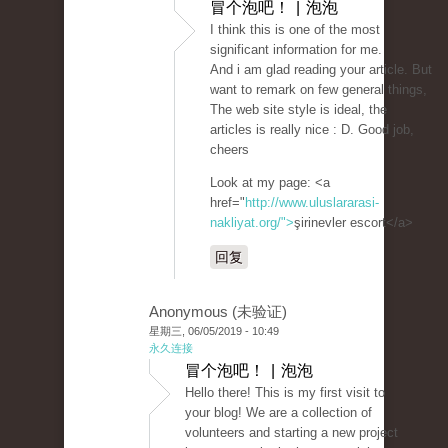
冒个泡吧！ | 泡泡
I think this is one of the most
significant information for me.
And i am glad reading your article. But
want to remark on few general things,
The web site style is ideal, the
articles is really nice : D. Good job,
cheers
Look at my page: <a
href="
http://www.uluslararasi-
nakliyat.org/">
şirinevler escort</a>
回复
Anonymous (未验证)
星期三, 06/05/2019 - 10:49
永久连接
冒个泡吧！ | 泡泡
Hello there! This is my first visit to
your blog! We are a collection of
volunteers and starting a new project