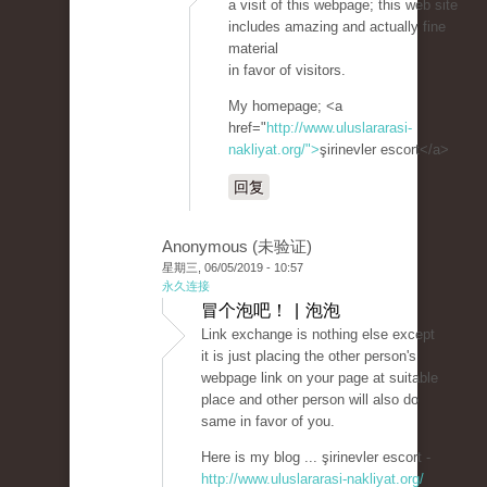
a visit of this webpage; this web site
includes amazing and actually fine
material
in favor of visitors.
My homepage; <a
href="
http://www.uluslararasi-
nakliyat.org/">
şirinevler escort</a>
回复
Anonymous (未验证)
星期三, 06/05/2019 - 10:57
永久连接
冒个泡吧！ | 泡泡
Link exchange is nothing else except
it is just placing the other person's
webpage link on your page at suitable
place and other person will also do
same in favor of you.
Here is my blog ... şirinevler escort -
http://www.uluslararasi-nakliyat.org/