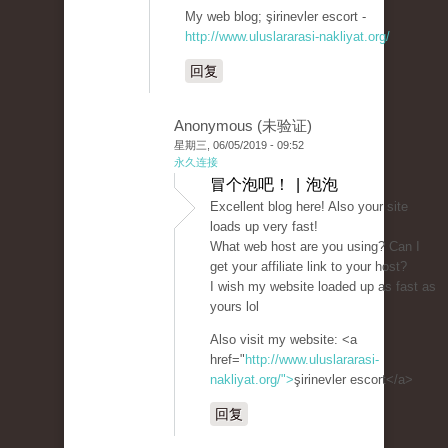
My web blog; şirinevler escort -
http://www.uluslararasi-nakliyat.org/
回复
Anonymous (未验证)
星期三, 06/05/2019 - 09:52
永久连接
冒个泡吧！ | 泡泡
Excellent blog here! Also your site
loads up very fast!
What web host are you using? Can I
get your affiliate link to your host?
I wish my website loaded up as fast as
yours lol
Also visit my website: <a
href="
http://www.uluslararasi-
nakliyat.org/">
şirinevler escort</a>
回复