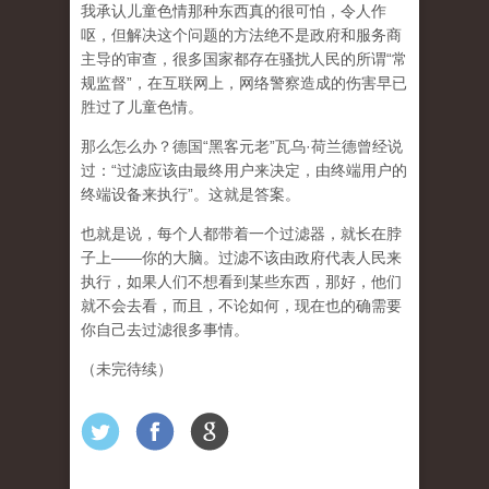
我承认儿童色情那种东西真的很可怕，令人作
呕，但
解决这个问题的方法绝不是政府和服务商
主导的审查，很多国家都存在骚扰人民的所谓“常
规监督”，在互联网上，网络警察造成的伤害早已
胜过了儿童色情。
那么怎么办？德国“黑客元老”瓦乌·荷兰德曾经说
过：“过滤应该由最终用户来决定，由终端用户的
终端设备来执行”。这就是答案。
也就是说，每个人都带着一个过滤器，就长在脖
子上——你的大脑。过滤不该由政府代表人民来
执行，如果人们不想看到某些东西，那好，他们
就不会去看，而且，不论如何，现在也的确需要
你自己去过滤很多事情。
（未完待续）