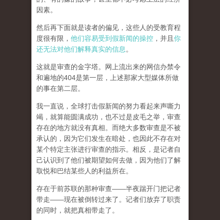
因素。
然后再下面就是读者的偏见，这些人的受教育程
度很有限，
他们容易受到假新闻的操控
，并且
你
还无法对他们解释真实的信息
。
这就是审查的金字塔。网上流出来的网信办禁令
和遍地的404是第一层，上述那家大型媒体所做
的事在第二层。
我一直说，全球打击假新闻的努力看起来声嘶力
竭，就算能圆满成功，也不过是皮毛之举，审查
存在的地方就没有真相。而
绝大多数审查是不被
承认的，因为它们发生在暗处，也因此不存在对
某个特定主张进行审查的指示。相反，是记者自
己认识到了他们被期望如何去做，因为他们了解
取悦和巴结某些人的利益所在。
存在于前苏联的那种审查——半夜踹开门把记者
带走——现在被倒转过来了。记者们放弃了职责
的同时，就把真相带走了。