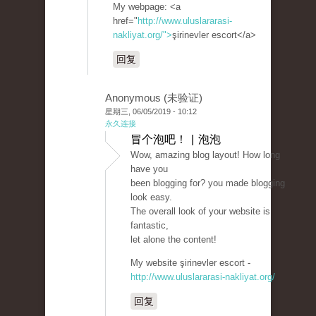
My webpage: <a
href="
http://www.uluslararasi-
nakliyat.org/">
şirinevler escort</a>
回复
Anonymous (未验证)
星期三, 06/05/2019 - 10:12
永久连接
冒个泡吧！ | 泡泡
Wow, amazing blog layout! How long
have you
been blogging for? you made blogging
look easy.
The overall look of your website is
fantastic,
let alone the content!
My website şirinevler escort -
http://www.uluslararasi-nakliyat.org/
回复