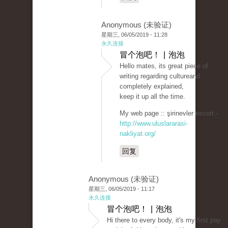
Anonymous (未验证)
星期三, 06/05/2019 - 11:28
永久连接
冒个泡吧！ | 泡泡
Hello mates, its great piece of
writing regarding cultureand
completely explained,
keep it up all the time.
My web page :: şirinevler escort -
http://www.uluslararasi-
nakliyat.org/
回复
Anonymous (未验证)
星期三, 06/05/2019 - 11:17
永久连接
冒个泡吧！ | 泡泡
Hi there to every body, it's my first pay