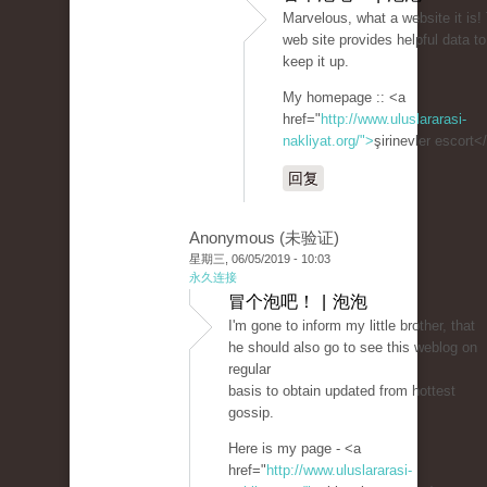
Marvelous, what a website it is!
web site provides helpful data to
keep it up.
My homepage :: <a
href="
http://www.uluslararasi-
nakliyat.org/">
şirinevler escort<
回复
Anonymous (未验证)
星期三, 06/05/2019 - 10:03
永久连接
冒个泡吧！ | 泡泡
I'm gone to inform my little brother, that
he should also go to see this weblog on
regular
basis to obtain updated from hottest
gossip.
Here is my page - <a
href="
http://www.uluslararasi-