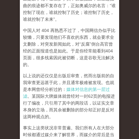
曲的痕迹都不复存在了，正如奥威尔的名言：“谁
控制了现在，谁就控制了历史；谁控制了历史，
谁就控制了未来”。
中国人对 404 再熟悉不过了，中国网信办似乎比
较懒，只要发现他们不喜欢的东西，就会要求全
文删除，对突发新闻如此，对“反腐”倒台高官曾
经的正面报道也是如此。于是你经常能看到404
页面，
很多线索因此被切断，这是谷歌无法解决
的。
以上说的还仅仅是出版后审查，然而
出版前的自
我审查更远甚于此，并且通常极难被发现。
也就
是本网曾经分析过的：
媒体对信息的第一层过
滤
。某国际大牌媒体就曾经对一封62页的电报进
行了编改，只引用了其中的两段话，以证实文章
本身的立场，而其余被删除的部分却正好是反对
这两种观点的。
事实上这类状况非常普遍。我们所有人在大部分
时候都通过媒介来了解世界，而媒介的背后是当