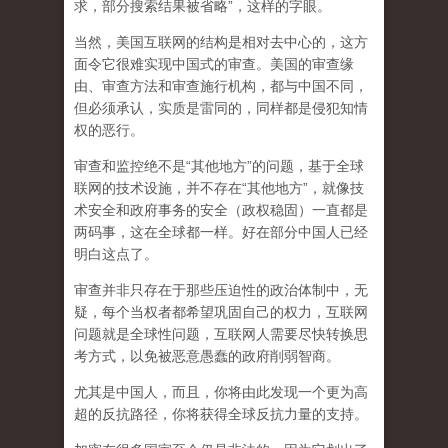
求，部分搜索结果被省略”，这样的字眼。
当然，美国互联网的结构是相对去中心的，这方
面令它很难实现中国式的审查。美国的审查缘
由、审查方法和审查施行机构，都与中国不同，
但必须承认，
实质是雷同的，同样都是侵犯知情
权的恶行。
审查和监控绝不是“其他地方”的问题，基于全球
联网的技术设施，并不存在“其他地方”，就像技
术安全和政府事务的安全（政权稳固）一直都是
两码事，这在全球都一样。好在部分中国人已经
明白这点了。
审查并非只存在于那些压迫性的政治体制中，无
疑，每个当权者都希望巩固自己的权力，互联网
问题就是全球性问题，互联网人需要尽快转换思
考方式，以免被恶意愚蠢的政府削弱智商
。
尤其是中国人，而且，你将由此发现一个更为高
超的反抗路径，你将获得全球反抗力量的支持。