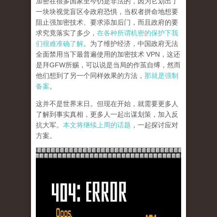
加密在很多国家至今仍是非法的，因为它划出了
一块块视觉盲区令政府恐惧，当权者拼命地想要
阻止强加密技术、要求添加后门，而且政府的要
求究竟落实了多少，
在各种所谓机密的保护下我
们很难准确了解
。为了维护经济，中国政府无法
全面禁用当下最普遍使用的加密技术 VPN，这还
是拜GFW所赐，可以说是当局的作茧自缚，然而
他们想到了另一个同样效果的方法，
那就是强制
备案
。
这并不是世界末日。但现在开始，就需要更多人
了解到事实真相，更多人一起出谋划策，加入反
抗大军。
本文将继续上周的话题
，一起探讨应对
方案。