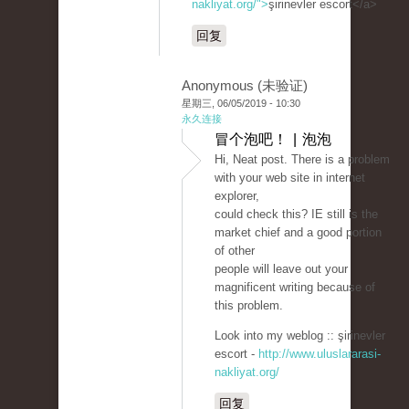
nakliyat.org/">
şirinevler escort</a>
回复
Anonymous (未验证)
星期三, 06/05/2019 - 10:30
永久连接
冒个泡吧！ | 泡泡
Hi, Neat post. There is a problem
with your web site in internet
explorer,
could check this? IE still is the
market chief and a good portion
of other
people will leave out your
magnificent writing because of
this problem.
Look into my weblog :: şirinevler
escort -
http://www.uluslararasi-
nakliyat.org/
回复