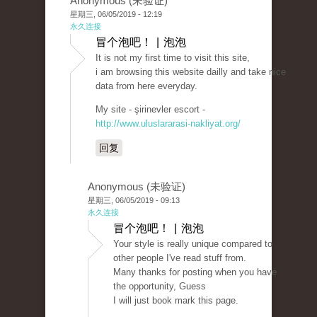
Anonymous (未验证)
星期三, 06/05/2019 - 12:19
永久连接
冒个泡吧！ | 泡泡
It is not my first time to visit this site,
i am browsing this website dailly and take nice
data from here everyday.
My site - şirinevler escort -
http://www.uluslararasi-nakliyat.org/
回复
Anonymous (未验证)
星期三, 06/05/2019 - 09:13
永久连接
冒个泡吧！ | 泡泡
Your style is really unique compared to
other people I've read stuff from.
Many thanks for posting when you have
the opportunity, Guess
I will just book mark this page.