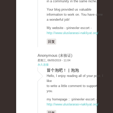
in a community in the same niche.
Your blog provided us valuable
information to work on. You have done
a wonderful job!
My website - şirinevler escort -
http://www.uluslararasi-nakliyat.org/
回复
Anonymous (未验证)
星期三, 06/05/2019 - 11:04
永久连接
冒个泡吧！ | 泡泡
Hello, I enjoy reading all of your post. I
like
to write a little comment to support
you.
my homepage :: şirinevler escort -
http://www.uluslararasi-nakliyat.org/