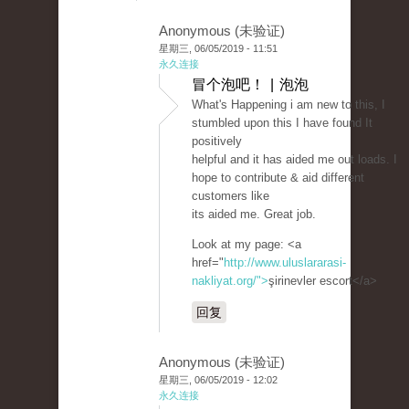
Anonymous (未验证)
星期三, 06/05/2019 - 11:51
永久连接
冒个泡吧！ | 泡泡
What's Happening i am new to this, I
stumbled upon this I have found It
positively
helpful and it has aided me out loads. I
hope to contribute & aid different
customers like
its aided me. Great job.
Look at my page: <a
href="
http://www.uluslararasi-
nakliyat.org/">
şirinevler escort</a>
回复
Anonymous (未验证)
星期三, 06/05/2019 - 12:02
永久连接