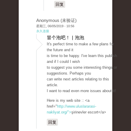
回复
Anonymous (未验证)
星期三, 06/05/2019 - 10:56
永久连接
冒个泡吧！ | 泡泡
It's perfect time to make a few plans for
the future and it
is time to be happy. I've learn this publish
and if I could I wish
to suggest you some interesting things or
suggestions. Perhaps you
can write next articles relating to this
article.
I want to read even more issues about it!
Here is my web site :: <a
href="
http://www.uluslararasi-
nakliyat.org/">
şirinevler escort</a>
回复