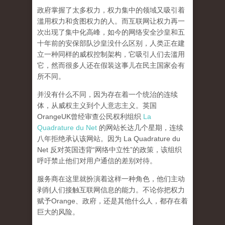
政府掌握了太多权力，权力集中的领域又吸引着
滥用权力和贪图权力的人。而互联网让权力再一
次出现了集中化高峰，
如今的网络安全沙皇和五
十年前的安保部队沙皇没什么区别，人类正在建
立一种同样的威权控制架构，它吸引人们去滥用
它，然而很多人还在假装这事儿在民主国家会有
所不同。
并没有什么不同，因为存在着一个统治的连续
体，从威权主义到个人意志主义。英国
OrangeUK曾经审查公民权利组织
La
Quadrature du Net
的网站长达几个星期，连续
八年拒绝承认该网站。因为 La Quadrature du
Net 反对英国违背“网络中立性”的政策，该组织
呼吁禁止他们对用户通信的差别对待。
服务商在这里就扮演着这样一种角色，他们主动
剥削人们接触互联网信息的能力。不论你把权力
赋予Orange、政府，还是其他什么人，都存在着
巨大的风险。