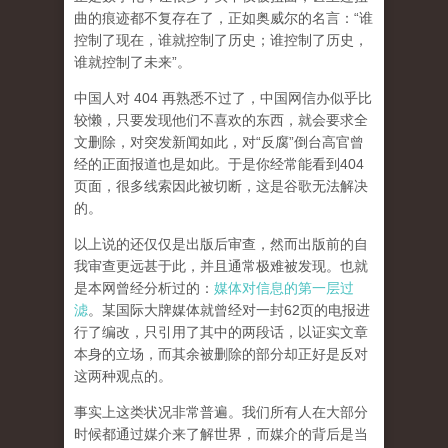
曲的痕迹都不复存在了，正如奥威尔的名言：“谁
控制了现在，谁就控制了历史；谁控制了历史，
谁就控制了未来”。
中国人对 404 再熟悉不过了，中国网信办似乎比
较懒，只要发现他们不喜欢的东西，就会要求全
文删除，对突发新闻如此，对“反腐”倒台高官曾
经的正面报道也是如此。于是你经常能看到404
页面，
很多线索因此被切断，这是谷歌无法解决
的。
以上说的还仅仅是出版后审查，然而
出版前的自
我审查更远甚于此，并且通常极难被发现。
也就
是本网曾经分析过的：
媒体对信息的第一层过
滤
。某国际大牌媒体就曾经对一封62页的电报进
行了编改，只引用了其中的两段话，以证实文章
本身的立场，而其余被删除的部分却正好是反对
这两种观点的。
事实上这类状况非常普遍。我们所有人在大部分
时候都通过媒介来了解世界，而媒介的背后是当