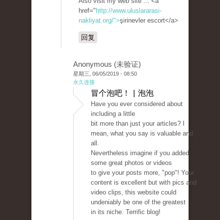
Also visit my web site ... <a
href="
http://www.uluslararasi-
nakliyat.org/">
şirinevler escort</a>
回复
Anonymous (未验证)
星期三, 06/05/2019 - 08:50
永久连接
冒个泡吧！ | 泡泡
Have you ever considered about
including a little
bit more than just your articles? I
mean, what you say is valuable and
all.
Nevertheless imagine if you added
some great photos or videos
to give your posts more, "pop"! Your
content is excellent but with pics and
video clips, this website could
undeniably be one of the greatest
in its niche. Terrific blog!