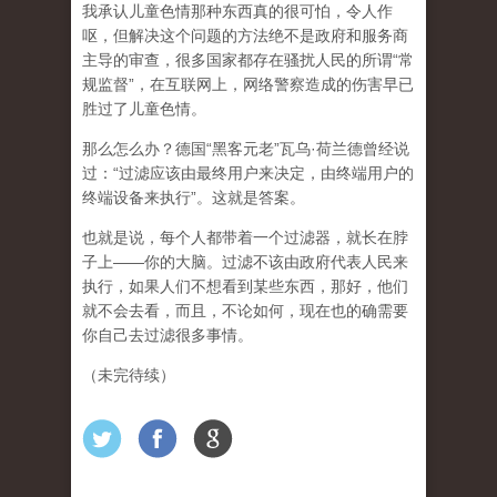
我承认儿童色情那种东西真的很可怕，令人作
呕，但
解决这个问题的方法绝不是政府和服务商
主导的审查，很多国家都存在骚扰人民的所谓“常
规监督”，在互联网上，网络警察造成的伤害早已
胜过了儿童色情。
那么怎么办？德国“黑客元老”瓦乌·荷兰德曾经说
过：“过滤应该由最终用户来决定，由终端用户的
终端设备来执行”。这就是答案。
也就是说，每个人都带着一个过滤器，就长在脖
子上——你的大脑。过滤不该由政府代表人民来
执行，如果人们不想看到某些东西，那好，他们
就不会去看，而且，不论如何，现在也的确需要
你自己去过滤很多事情。
（未完待续）