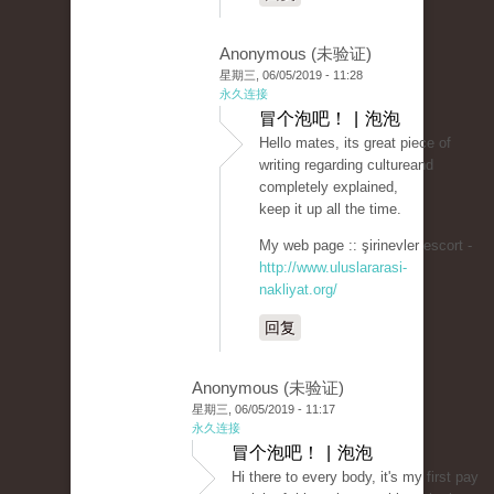
Anonymous (未验证)
星期三, 06/05/2019 - 11:28
永久连接
冒个泡吧！ | 泡泡
Hello mates, its great piece of
writing regarding cultureand
completely explained,
keep it up all the time.
My web page :: şirinevler escort -
http://www.uluslararasi-
nakliyat.org/
回复
Anonymous (未验证)
星期三, 06/05/2019 - 11:17
永久连接
冒个泡吧！ | 泡泡
Hi there to every body, it's my first pay