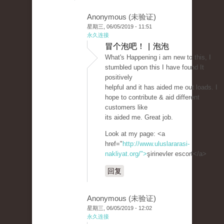
Anonymous (未验证)
星期三, 06/05/2019 - 11:51
永久连接
冒个泡吧！ | 泡泡
What's Happening i am new to this, I
stumbled upon this I have found It
positively
helpful and it has aided me out loads. I
hope to contribute & aid different
customers like
its aided me. Great job.
Look at my page: <a
href="
http://www.uluslararasi-
nakliyat.org/">
şirinevler escort</a>
回复
Anonymous (未验证)
星期三, 06/05/2019 - 12:02
永久连接