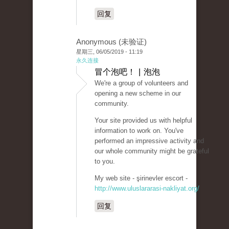
回复
Anonymous (未验证)
星期三, 06/05/2019 - 11:19
永久连接
冒个泡吧！ | 泡泡
We're a group of volunteers and
opening a new scheme in our
community.
Your site provided us with helpful
information to work on. You've
performed an impressive activity and
our whole community might be grateful
to you.
My web site - şirinevler escort -
http://www.uluslararasi-nakliyat.org/
回复