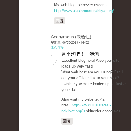
My web blog; şirinevler escort -
http://www.uluslararasi-nakliyat.org/
回复
Anonymous (未验证)
星期三, 06/05/2019 - 09:52
永久连接
冒个泡吧！ | 泡泡
Excellent blog here! Also your site
loads up very fast!
What web host are you using? Can I
get your affiliate link to your host?
I wish my website loaded up as fast as
yours lol
Also visit my website: <a
href="
http://www.uluslararasi-
nakliyat.org/">
şirinevler escort</a>
回复