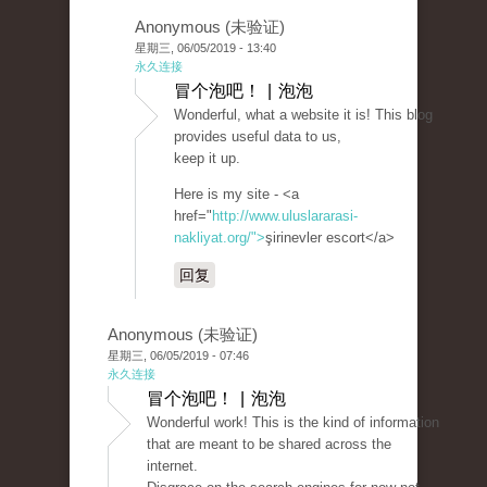
Anonymous (未验证)
星期三, 06/05/2019 - 13:40
永久连接
冒个泡吧！ | 泡泡
Wonderful, what a website it is! This blog
provides useful data to us,
keep it up.
Here is my site - <a
href="
http://www.uluslararasi-
nakliyat.org/">
şirinevler escort</a>
回复
Anonymous (未验证)
星期三, 06/05/2019 - 07:46
永久连接
冒个泡吧！ | 泡泡
Wonderful work! This is the kind of information
that are meant to be shared across the
internet.