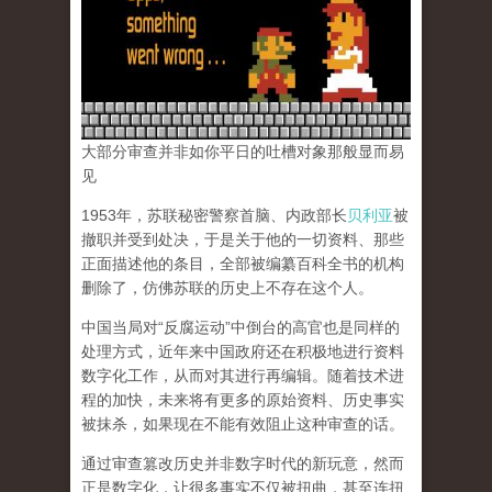
大部分审查并非如你平日的吐槽对象那般显而易
见
1953年，苏联秘密警察首脑、内政部长
贝利亚
被
撤职并受到处决，于是关于他的一切资料、那些
正面描述他的条目，全部被编纂百科全书的机构
删除了，仿佛苏联的历史上不存在这个人。
中国当局对“反腐运动”中倒台的高官也是同样的
处理方式，近年来中国政府还在积极地进行资料
数字化工作，从而对其进行再编辑。随着技术进
程的加快，未来将有更多的原始资料、历史事实
被抹杀，如果现在不能有效阻止这种审查的话。
通过审查篡改历史并非数字时代的新玩意，然而
正是数字化，让很多事实不仅被扭曲，甚至连扭