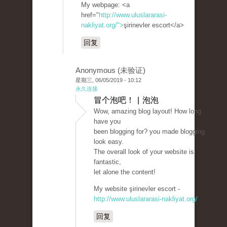
My webpage: <a
href="
http://www.uluslararasi-
nakliyat.org/">
şirinevler escort</a>
回复
Anonymous (未验证)
星期三, 06/05/2019 - 10:12
永久连接
冒个泡吧！ | 泡泡
Wow, amazing blog layout! How long
have you
been blogging for? you made blogging
look easy.
The overall look of your website is
fantastic,
let alone the content!
My website şirinevler escort -
http://www.uluslararasi-nakliyat.org/
回复