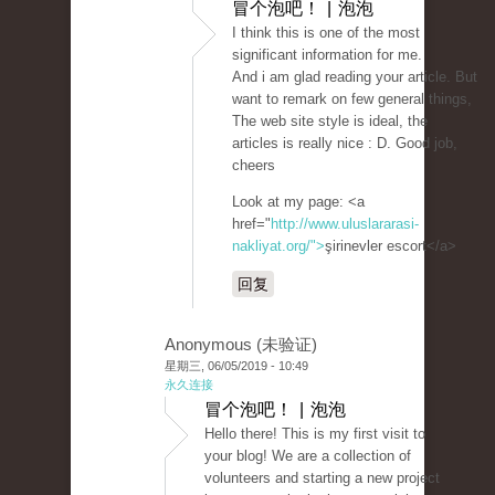
冒个泡吧！ | 泡泡
I think this is one of the most
significant information for me.
And i am glad reading your article. But
want to remark on few general things,
The web site style is ideal, the
articles is really nice : D. Good job,
cheers
Look at my page: <a
href="
http://www.uluslararasi-
nakliyat.org/">
şirinevler escort</a>
回复
Anonymous (未验证)
星期三, 06/05/2019 - 10:49
永久连接
冒个泡吧！ | 泡泡
Hello there! This is my first visit to
your blog! We are a collection of
volunteers and starting a new project