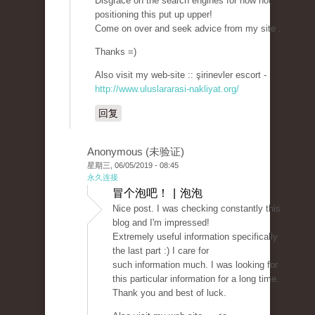
Disgrace on the search engines for now not
positioning this put up upper!
Come on over and seek advice from my site .
Thanks =)
Also visit my web-site :: şirinevler escort -
http://www.uluslararasi-nakliyat.org/
回复
Anonymous (未验证)
星期三, 06/05/2019 - 08:45
永久连接
冒个泡吧！ | 泡泡
Nice post. I was checking constantly this
blog and I'm impressed!
Extremely useful information specifically
the last part :) I care for
such information much. I was looking for
this particular information for a long time.
Thank you and best of luck.