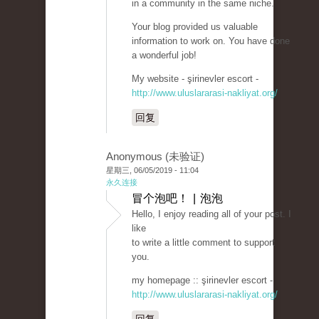
in a community in the same niche.
Your blog provided us valuable
information to work on. You have done
a wonderful job!
My website - şirinevler escort -
http://www.uluslararasi-nakliyat.org/
回复
Anonymous (未验证)
星期三, 06/05/2019 - 11:04
永久连接
冒个泡吧！ | 泡泡
Hello, I enjoy reading all of your post. I
like
to write a little comment to support
you.
my homepage :: şirinevler escort -
http://www.uluslararasi-nakliyat.org/