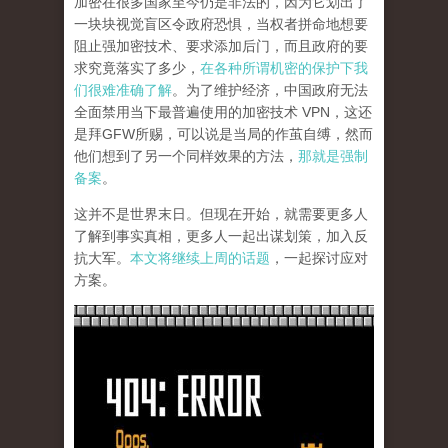
加密在很多国家至今仍是非法的，因为它划出了
一块块视觉盲区令政府恐惧，当权者拼命地想要
阻止强加密技术、要求添加后门，而且政府的要
求究竟落实了多少，
在各种所谓机密的保护下我
们很难准确了解
。为了维护经济，中国政府无法
全面禁用当下最普遍使用的加密技术 VPN，这还
是拜GFW所赐，可以说是当局的作茧自缚，然而
他们想到了另一个同样效果的方法，
那就是强制
备案
。
这并不是世界末日。但现在开始，就需要更多人
了解到事实真相，更多人一起出谋划策，加入反
抗大军。
本文将继续上周的话题
，一起探讨应对
方案。