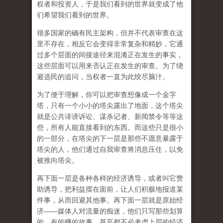
权者和投资人，于是我们看到的世界就变成了他
们希望我们看到的世界。
很多国家的确有民主架构，但并不代表审查在这
里不存在，相反它会变得非常复杂和精妙，它通
过多个层面的间接途径来混淆正在发生的事实，
这些层面可以用来否认正在发生的审查。为了绕
避选民的追问，当权者一直为此绞尽脑汁。
为了便于理解，你可以把审查想像成一个金字
塔，只有一个小小的塔尖露出了地面，这个塔尖
就是公共诽谤诉讼、谋杀记者、新闻禁令等等这
些，所有人能直接看到的东西。而这些只是很小
的一部分，在塔尖的下一层是那些不愿意暴露于
塔尖的人，他们通过自我审查将消息压住，以免
被推向塔尖。
再下面一层是各种各样的经济诱导，或者叫它赞
助诱导，把利益摆在面前，让人们积极地报道某
件事，从而回避其他事。再下面一层就是原始经
济——媒体人对流量的痴迷，他们只写那些划算
的、有的赚的故事，甚至都不必考虑上层的经济