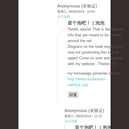
Anonymous (未验证)
星期三, 06/05/2019 - 10:53
永久连接
冒个泡吧！ | 泡泡
Terrific article! That is the type of
info that are meant to be shared
around the net.
Disgrace on the seek engines for
now not positioning this submit
upper! Come on over and consult
with my website . Thanks =)
my homepage şirinevler escort -
http://www.uluslararasi-
nakliyat.org/
回复
Anonymous (未验证)
星期三, 06/05/2019 - 11:22
永久连接
冒个泡吧！ | 泡泡