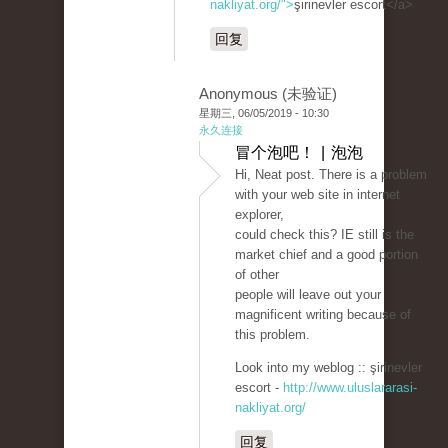
nakliyat.org/">
şirinevler escort</a>
回复
Anonymous (未验证)
星期三, 06/05/2019 - 10:30
永久连接
冒个泡吧！ | 泡泡
Hi, Neat post. There is a problem
with your web site in internet
explorer,
could check this? IE still is the
market chief and a good portion
of other
people will leave out your
magnificent writing because of
this problem.
Look into my weblog :: şirinevler
escort -
http://www.uluslararasi-
nakliyat.org/
回复