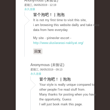
Anonymous (未验证)
星期三, 06/05/2019 - 12:19
永久连接
冒个泡吧！ | 泡泡
It is not my first time to visit this site,
i am browsing this website dailly and take nice
data from here everyday.
My site - şirinevler escort -
http://www.uluslararasi-nakliyat.org/
回复
Anonymous (未验证)
星期三, 06/05/2019 - 09:13
永久连接
冒个泡吧！ | 泡泡
Your style is really unique compared to
other people I've read stuff from.
Many thanks for posting when you have
the opportunity, Guess
I will just book mark this page.