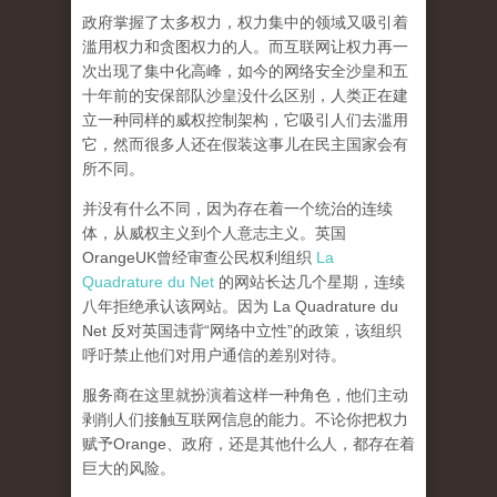
政府掌握了太多权力，权力集中的领域又吸引着
滥用权力和贪图权力的人。而互联网让权力再一
次出现了集中化高峰，
如今的网络安全沙皇和五
十年前的安保部队沙皇没什么区别，人类正在建
立一种同样的威权控制架构，它吸引人们去滥用
它，然而很多人还在假装这事儿在民主国家会有
所不同。
并没有什么不同，因为存在着一个统治的连续
体，从威权主义到个人意志主义。英国
OrangeUK曾经审查公民权利组织
La
Quadrature du Net
的网站长达几个星期，连续
八年拒绝承认该网站。因为 La Quadrature du
Net 反对英国违背“网络中立性”的政策，该组织
呼吁禁止他们对用户通信的差别对待。
服务商在这里就扮演着这样一种角色，他们主动
剥削人们接触互联网信息的能力。不论你把权力
赋予Orange、政府，还是其他什么人，都存在着
巨大的风险。