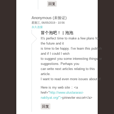
回复
Anonymous (未验证)
星期三, 06/05/2019 - 10:56
永久连接
冒个泡吧！ | 泡泡
It's perfect time to make a few plans for
the future and it
is time to be happy. I've learn this publish
and if I could I wish
to suggest you some interesting things or
suggestions. Perhaps you
can write next articles relating to this
article.
I want to read even more issues about it!
Here is my web site :: <a
href="
http://www.uluslararasi-
nakliyat.org/">
şirinevler escort</a>
回复