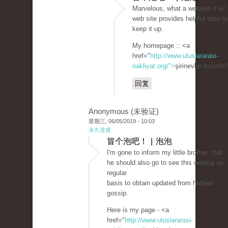
Marvelous, what a website it is!
web site provides helpful data to
keep it up.
My homepage :: <a
href="
http://www.uluslararasi-
nakliyat.org/">
şirinevler escort<
回复
Anonymous (未验证)
星期三, 06/05/2019 - 10:03
永久连接
冒个泡吧！ | 泡泡
I'm gone to inform my little brother, that
he should also go to see this weblog on
regular
basis to obtain updated from hottest
gossip.
Here is my page - <a
href="
http://www.uluslararasi-