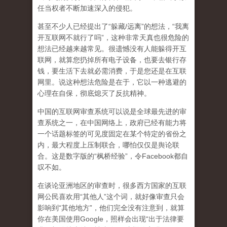
任当权者不断加速深入的侵犯。
甚至不少人已经提出了“躲藏/远离”的想法，“我离
开互联网不就行了吗”，这种非常天真也很危险的
想法已经越来越常见。很遗憾没有人能躲得开互
联网，就算您扔掉所有电子设备，也要去银行存
钱，要生活下去就必需消费，于是您还是在互联
网里。说这种想法危险是在于，它以一种逃避的
心理在自保，彻底熄灭了反抗精神。
中国的互联网审查系统可以说是全球最先进的审
查系统之一，在中国网络上，政府已经有能力将
一个话题标签的可见度固定在某个特定的省份之
内，最大程度上压制联合
，哪怕仅仅是舆论联
合。这是数字版的“枫桥经验”，令Facebook都自
叹不如。
在谈论亚洲地区的审查时，很多西方国家的互联
网公民喜欢用“其他人”这个词，就好像审查只会
影响到“其他地方”，他们完全没有注意到，
就算
你在美国使用Google，照样会出现“出于法律要