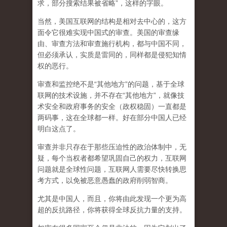
求，部分搜索结果被省略”，这样的字眼。
当然，美国互联网的结构是相对去中心的，这方
面令它很难实现中国式的审查。美国的审查缘
由、审查方法和审查施行机构，都与中国不同，
但必须承认，
实质是雷同的，同样都是侵犯知情
权的恶行。
审查和监控绝不是“其他地方”的问题，基于全球
联网的技术设施，并不存在“其他地方”，就像技
术安全和政府事务的安全（政权稳固）一直都是
两码事，这在全球都一样。好在部分中国人已经
明白这点了。
审查并非只存在于那些压迫性的政治体制中，无
疑，每个当权者都希望巩固自己的权力，互联网
问题就是全球性问题，互联网人需要尽快转换思
考方式，以免被恶意愚蠢的政府削弱智商
。
尤其是中国人，而且，你将由此发现一个更为高
超的反抗路径，你将获得全球反抗力量的支持。