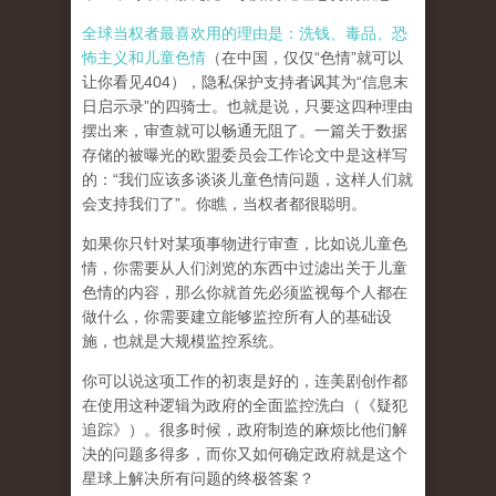
全球当权者最喜欢用的理由是：洗钱、毒品、恐
怖主义和儿童色情
（在中国，仅仅“色情”就可以
让你看见404），隐私保护支持者讽其为“信息末
日启示录”的四骑士。也就是说，只要这四种理由
摆出来，审查就可以畅通无阻了。一篇关于数据
存储的被曝光的欧盟委员会工作论文中是这样写
的：“我们应该多谈谈儿童色情问题，这样人们就
会支持我们了”。你瞧，当权者都很聪明。
如果你只针对某项事物进行审查，比如说儿童色
情，你需要从人们浏览的东西中过滤出关于儿童
色情的内容，那么你就首先必须监视每个人都在
做什么，你需要建立能够监控所有人的基础设
施，也就是大规模监控系统。
你可以说这项工作的初衷是好的，连美剧创作都
在使用这种逻辑为政府的全面监控洗白（《疑犯
追踪》）。
很多时候，政府制造的麻烦比他们解
决的问题多得多，而你又如何确定政府就是这个
星球上解决所有问题的终极答案？