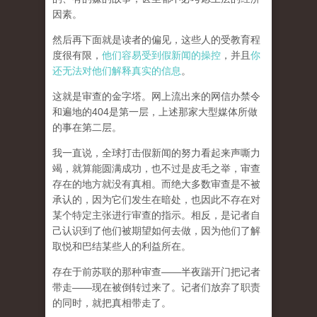
因素。
然后再下面就是读者的偏见，这些人的受教育程
度很有限，
他们容易受到假新闻的操控
，并且
你
还无法对他们解释真实的信息
。
这就是审查的金字塔。网上流出来的网信办禁令
和遍地的404是第一层，上述那家大型媒体所做
的事在第二层。
我一直说，全球打击假新闻的努力看起来声嘶力
竭，就算能圆满成功，也不过是皮毛之举，审查
存在的地方就没有真相。而
绝大多数审查是不被
承认的，因为它们发生在暗处，也因此不存在对
某个特定主张进行审查的指示。相反，是记者自
己认识到了他们被期望如何去做，因为他们了解
取悦和巴结某些人的利益所在。
存在于前苏联的那种审查——半夜踹开门把记者
带走——现在被倒转过来了。记者们放弃了职责
的同时，就把真相带走了。