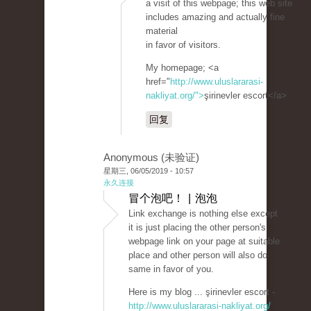
a visit of this webpage; this web site
includes amazing and actually fine
material
in favor of visitors.
My homepage; <a
href="
http://www.uluslararasi-
nakliyat.org/">
şirinevler escort</a>
回复
Anonymous (未验证)
星期三, 06/05/2019 - 10:57
永久连接
冒个泡吧！ | 泡泡
Link exchange is nothing else except
it is just placing the other person's
webpage link on your page at suitable
place and other person will also do
same in favor of you.
Here is my blog ... şirinevler escort -
http://www.uluslararasi-nakliyat.org/