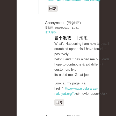
回复
Anonymous (未验证)
星期三, 06/05/2019 - 11:51
永久连接
冒个泡吧！ | 泡泡
What's Happening i am new to this, I
stumbled upon this I have found It
positively
helpful and it has aided me out loads. I
hope to contribute & aid different
customers like
its aided me. Great job.
Look at my page: <a
href="
http://www.uluslararasi-
nakliyat.org/">
şirinevler escort</a>
回复