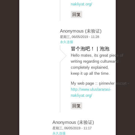
nakliyat.org/
回复
Anonymous (未验证)
星期三, 06/05/2019 - 11:28
永久连接
冒个泡吧！ | 泡泡
Hello mates, its great piece of
writing regarding cultureand
completely explained,
keep it up all the time.
My web page :: şirinevler escort -
http://www.uluslararasi-
nakliyat.org/
回复
Anonymous (未验证)
星期三, 06/05/2019 - 11:17
永久连接