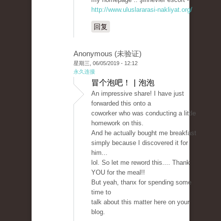
http://www.uluslararasi-nakliyat.org/
回复
Anonymous (未验证)
星期三, 06/05/2019 - 12:12
永久连接
冒个泡吧！ | 泡泡
An impressive share! I have just
forwarded this onto a
coworker who was conducting a little
homework on this.
And he actually bought me breakfast
simply because I discovered it for
him...
lol. So let me reword this.... Thank
YOU for the meal!!
But yeah, thanx for spending some
time to
talk about this matter here on your
blog.