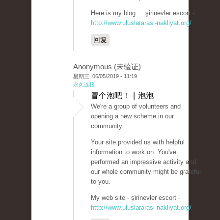
Here is my blog ... şirinevler escort -
http://www.uluslararasi-nakliyat.org/
回复
Anonymous (未验证)
星期三, 06/05/2019 - 11:19
永久连接
冒个泡吧！ | 泡泡
We're a group of volunteers and
opening a new scheme in our
community.
Your site provided us with helpful
information to work on. You've
performed an impressive activity and
our whole community might be grateful
to you.
My web site - şirinevler escort -
http://www.uluslararasi-nakliyat.org/