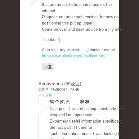
that are meant to be shared across the
internet.
Disgrace on the search engines for now not
positioning this put up upper!
Come on over and seek advice from my site .
Thanks =)
Also visit my web-site :: şirinevler escort -
http://www.uluslararasi-nakliyat.org/
回复
Anonymous (未验证)
星期三, 06/05/2019 - 08:45
永久连接
冒个泡吧！ | 泡泡
Nice post. I was checking constantly this
blog and I'm impressed!
Extremely useful information specifically
the last part :) I care for
such information much. I was looking for