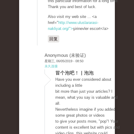
this particular information for a long time.
Thank you and best of luck.
Also visit my web site ... <a
href="
http://www.uluslararasi-
nakliyat.org/">
şirinevler escort</a>
回复
Anonymous (未验证)
星期三, 06/05/2019 - 08:50
永久连接
冒个泡吧！ | 泡泡
Have you ever considered about
including a little
bit more than just your articles? I
mean, what you say is valuable and
all.
Nevertheless imagine if you added
some great photos or videos
to give your posts more, "pop"! Your
content is excellent but with pics and
video clips, this website could