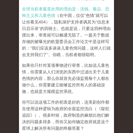
全球当权者最喜欢用的理由是：洗钱、毒品、恐
怖主义和儿童色情
（在中国，仅仅“色情”就可以
让你看见404），隐私保护支持者讽其为“信息末
日启示录”的四骑士。也就是说，只要这四种理由
摆出来，审查就可以畅通无阻了。一篇关于数据
存储的被曝光的欧盟委员会工作论文中是这样写
的：“我们应该多谈谈儿童色情问题，这样人们就
会支持我们了”。你瞧，当权者都很聪明。
如果你只针对某项事物进行审查，比如说儿童色
情，你需要从人们浏览的东西中过滤出关于儿童
色情的内容，那么你就首先必须监视每个人都在
做什么，你需要建立能够监控所有人的基础设
施，也就是大规模监控系统。
你可以说这项工作的初衷是好的，连美剧创作都
在使用这种逻辑为政府的全面监控洗白（《疑犯
追踪》）。
很多时候，政府制造的麻烦比他们解
决的问题多得多，而你又如何确定政府就是这个
星球上解决所有问题的终极答案？