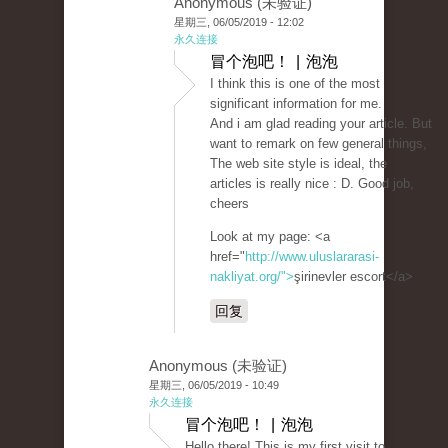
Anonymous (未验证)
星期三, 06/05/2019 - 12:02
永久连接
冒个泡吧！ | 泡泡
I think this is one of the most
significant information for me.
And i am glad reading your article. But
want to remark on few general things,
The web site style is ideal, the
articles is really nice : D. Good job,
cheers
Look at my page: <a
href="
http://www.uluslararasi-
nakliyat.org/">
şirinevler escort</a>
回复
Anonymous (未验证)
星期三, 06/05/2019 - 10:49
永久连接
冒个泡吧！ | 泡泡
Hello there! This is my first visit to