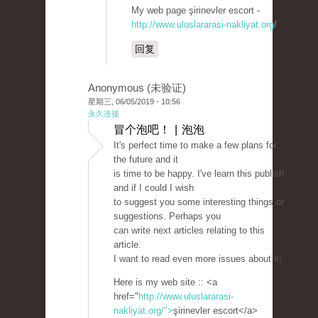
My web page şirinevler escort -
http://www.uluslararasi-nakliyat.org/
回复
Anonymous (未验证)
星期三, 06/05/2019 - 10:56
永久连接
冒个泡吧！ | 泡泡
It's perfect time to make a few plans for
the future and it
is time to be happy. I've learn this publish
and if I could I wish
to suggest you some interesting things or
suggestions. Perhaps you
can write next articles relating to this
article.
I want to read even more issues about it!
Here is my web site :: <a
href="
http://www.uluslararasi-
nakliyat.org/">
şirinevler escort</a>