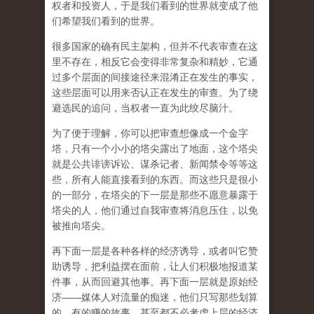
权者和投资人，于是我们看到的世界就变成了他
们希望我们看到的世界。
很多国家的确有民主架构，但并不代表审查在这
里不存在，相反它会变得非常复杂和精妙，它通
过多个层面的间接途径来混淆正在发生的事实，
这些层面可以用来否认正在发生的审查。为了绕
避选民的追问，当权者一直为此绞尽脑汁。
为了便于理解，你可以把审查想像成一个金字
塔，只有一个小小的塔尖露出了地面，这个塔尖
就是公共诽谤诉讼、谋杀记者、新闻禁令等等这
些，所有人能直接看到的东西。而这些只是很小
的一部分，在塔尖的下一层是那些不愿意暴露于
塔尖的人，他们通过自我审查将消息压住，以免
被推向塔尖。
再下面一层是各种各样的经济诱导，或者叫它赞
助诱导，把利益摆在面前，让人们积极地报道某
件事，从而回避其他事。再下面一层就是原始经
济——媒体人对流量的痴迷，他们只写那些划算
的、有的赚的故事，甚至都不必考虑上层的经济