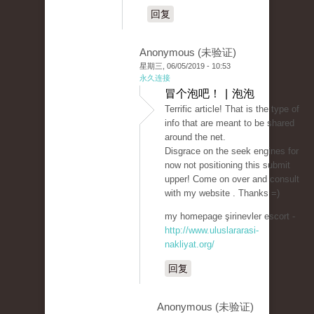
回复
Anonymous (未验证)
星期三, 06/05/2019 - 10:53
永久连接
冒个泡吧！ | 泡泡
Terrific article! That is the type of
info that are meant to be shared
around the net.
Disgrace on the seek engines for
now not positioning this submit
upper! Come on over and consult
with my website . Thanks =)
my homepage şirinevler escort -
http://www.uluslararasi-
nakliyat.org/
回复
Anonymous (未验证)