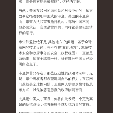
求，部分搜索结果被省略”，这样的字眼。
当然，美国互联网的结构是相对去中心的，这方
面令它很难实现中国式的审查。美国的审查缘
由、审查方法和审查施行机构，都与中国不同，
但必须承认，
实质是雷同的，同样都是侵犯知情
权的恶行。
审查和监控绝不是“其他地方”的问题，基于全球
联网的技术设施，并不存在“其他地方”，就像技
术安全和政府事务的安全（政权稳固）一直都是
两码事，这在全球都一样。好在部分中国人已经
明白这点了。
审查并非只存在于那些压迫性的政治体制中，无
疑，每个当权者都希望巩固自己的权力，互联网
问题就是全球性问题，互联网人需要尽快转换思
考方式，以免被恶意愚蠢的政府削弱智商
。
尤其是中国人，而且，你将由此发现一个更为高
超的反抗路径，你将获得全球反抗力量的支持。