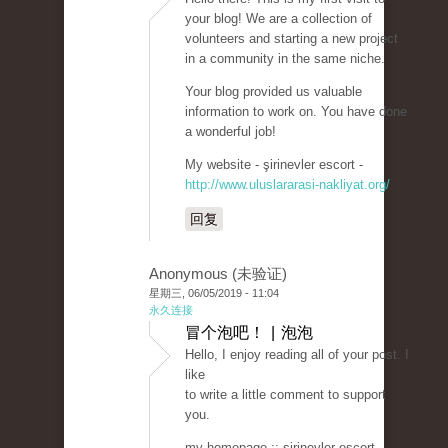
your blog! We are a collection of
volunteers and starting a new project
in a community in the same niche.
Your blog provided us valuable
information to work on. You have done
a wonderful job!
My website - şirinevler escort -
http://www.uluslararasi-nakliyat.org/
回复
Anonymous (未验证)
星期三, 06/05/2019 - 11:04
永久连接
冒个泡吧！ | 泡泡
Hello, I enjoy reading all of your post. I
like
to write a little comment to support
you.
my homepage :: şirinevler escort -