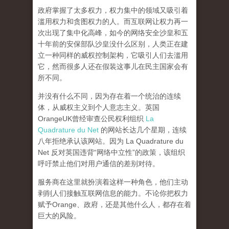
政府掌握了太多权力，权力集中的领域又吸引着
滥用权力和贪图权力的人。而互联网让权力再一
次出现了集中化高峰，
如今的网络安全沙皇和五
十年前的安保部队沙皇没什么区别，人类正在建
立一种同样的威权控制架构，它吸引人们去滥用
它，然而很多人还在假装这事儿在民主国家会有
所不同。
并没有什么不同，因为存在着一个统治的连续
体，从威权主义到个人意志主义。英国
OrangeUK曾经审查公民权利组织
La
Quadrature du Net
的网站长达几个星期，连续
八年拒绝承认该网站。因为 La Quadrature du
Net 反对英国违背“网络中立性”的政策，该组织
呼吁禁止他们对用户通信的差别对待。
服务商在这里就扮演着这样一种角色，他们主动
剥削人们接触互联网信息的能力。不论你把权力
赋予Orange、政府，还是其他什么人，都存在着
巨大的风险。