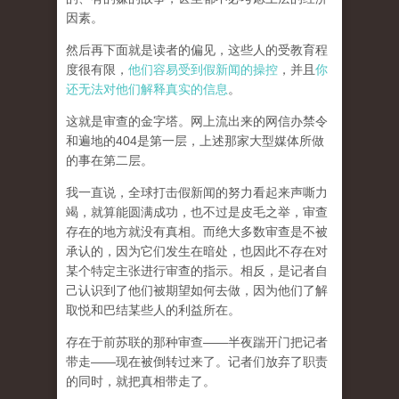
因素。
然后再下面就是读者的偏见，这些人的受教育程
度很有限，
他们容易受到假新闻的操控
，并且
你
还无法对他们解释真实的信息
。
这就是审查的金字塔。网上流出来的网信办禁令
和遍地的404是第一层，上述那家大型媒体所做
的事在第二层。
我一直说，全球打击假新闻的努力看起来声嘶力
竭，就算能圆满成功，也不过是皮毛之举，审查
存在的地方就没有真相。而
绝大多数审查是不被
承认的，因为它们发生在暗处，也因此不存在对
某个特定主张进行审查的指示。相反，是记者自
己认识到了他们被期望如何去做，因为他们了解
取悦和巴结某些人的利益所在。
存在于前苏联的那种审查——半夜踹开门把记者
带走——现在被倒转过来了。记者们放弃了职责
的同时，就把真相带走了。