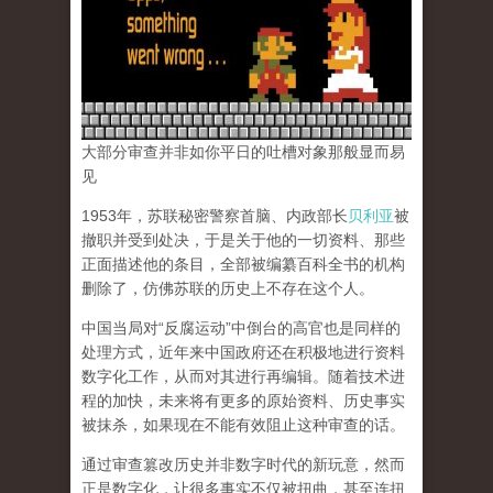
大部分审查并非如你平日的吐槽对象那般显而易
见
1953年，苏联秘密警察首脑、内政部长
贝利亚
被
撤职并受到处决，于是关于他的一切资料、那些
正面描述他的条目，全部被编纂百科全书的机构
删除了，仿佛苏联的历史上不存在这个人。
中国当局对“反腐运动”中倒台的高官也是同样的
处理方式，近年来中国政府还在积极地进行资料
数字化工作，从而对其进行再编辑。随着技术进
程的加快，未来将有更多的原始资料、历史事实
被抹杀，如果现在不能有效阻止这种审查的话。
通过审查篡改历史并非数字时代的新玩意，然而
正是数字化，让很多事实不仅被扭曲，甚至连扭