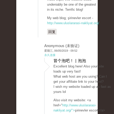
undeniably be one of the greatest
in its niche. Terrific blog!
My web blog; şirinevler escort -
http://www.uluslararasi-nakliyat.org/
回复
Anonymous (未验证)
星期三, 06/05/2019 - 09:52
永久连接
冒个泡吧！ | 泡泡
Excellent blog here! Also your site
loads up very fast!
What web host are you using? Can I
get your affiliate link to your host?
I wish my website loaded up as fast as
yours lol
Also visit my website: <a
href="
http://www.uluslararasi-
nakliyat.org/">
şirinevler escort</a>