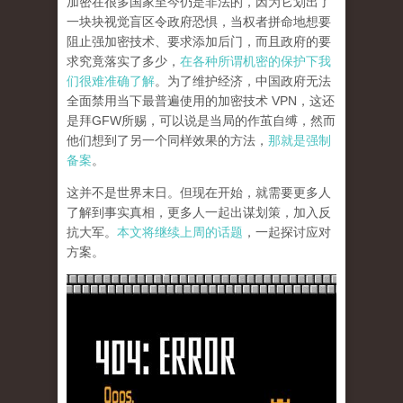
加密在很多国家至今仍是非法的，因为它划出了
一块块视觉盲区令政府恐惧，当权者拼命地想要
阻止强加密技术、要求添加后门，而且政府的要
求究竟落实了多少，
在各种所谓机密的保护下我
们很难准确了解
。为了维护经济，中国政府无法
全面禁用当下最普遍使用的加密技术 VPN，这还
是拜GFW所赐，可以说是当局的作茧自缚，然而
他们想到了另一个同样效果的方法，
那就是强制
备案
。
这并不是世界末日。但现在开始，就需要更多人
了解到事实真相，更多人一起出谋划策，加入反
抗大军。
本文将继续上周的话题
，一起探讨应对
方案。