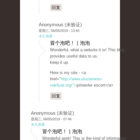
回复
Anonymous (未验证)
星期三, 06/05/2019 - 13:40
永久连接
冒个泡吧！ | 泡泡
Wonderful, what a website it is! This blog
provides useful data to us,
keep it up.
Here is my site - <a
href="
http://www.uluslararasi-
nakliyat.org/">
şirinevler escort</a>
回复
Anonymous (未验证)
星期三, 06/05/2019 - 07:46
永久连接
冒个泡吧！ | 泡泡
Wonderful work! This is the kind of information