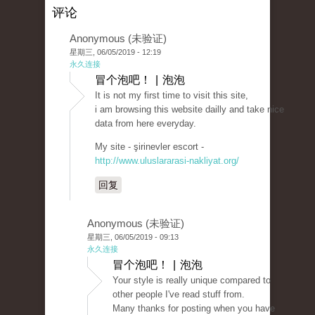
评论
Anonymous (未验证)
星期三, 06/05/2019 - 12:19
永久连接
冒个泡吧！ | 泡泡
It is not my first time to visit this site,
i am browsing this website dailly and take nice
data from here everyday.
My site - şirinevler escort -
http://www.uluslararasi-nakliyat.org/
回复
Anonymous (未验证)
星期三, 06/05/2019 - 09:13
永久连接
冒个泡吧！ | 泡泡
Your style is really unique compared to
other people I've read stuff from.
Many thanks for posting when you have