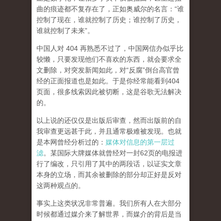
曲的痕迹都不复存在了，正如奥威尔的名言：“谁
控制了现在，谁就控制了历史；谁控制了历史，
谁就控制了未来”。
中国人对 404 再熟悉不过了，中国网信办似乎比
较懒，只要发现他们不喜欢的东西，就会要求全
文删除，对突发新闻如此，对“反腐”倒台高官曾
经的正面报道也是如此。于是你经常能看到404
页面，
很多线索因此被切断，这是谷歌无法解决
的。
以上说的还仅仅是出版后审查，然而
出版前的自
我审查更远甚于此，并且通常极难被发现。
也就
是本网曾经分析过的：
媒体对信息的第一层过
滤
。某国际大牌媒体就曾经对一封62页的电报进
行了编改，只引用了其中的两段话，以证实文章
本身的立场，而其余被删除的部分却正好是反对
这两种观点的。
事实上这类状况非常普遍。我们所有人在大部分
时候都通过媒介来了解世界，而媒介的背后是当