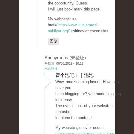
the opportunity, Guess
I will just book mark this page.
My webpage: <a
href="
http://www.uluslararasi-
nakliyat.org/">
şirinevler escort</a>
回复
Anonymous (未验证)
星期三, 06/05/2019 - 10:12
永久连接
冒个泡吧！ | 泡泡
Wow, amazing blog layout! How long
have you
been blogging for? you made blogging
look easy.
The overall look of your website is
fantastic,
let alone the content!
My website şirinevler escort -
http://www.uluslararasi-nakliyat.org/