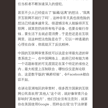
任当权者不断加速深入的侵犯。
甚至不少人已经提出了“躲藏/远离”的想法，“我离
开互联网不就行了吗”，这种非常天真也很危险的
想法已经越来越常见。很遗憾没有人能躲得开互
联网，就算您扔掉所有电子设备，也要去银行存
钱，要生活下去就必需消费，于是您还是在互联
网里。说这种想法危险是在于，它以一种逃避的
心理在自保，彻底熄灭了反抗精神。
中国的互联网审查系统可以说是全球最先进的审
查系统之一，在中国网络上，政府已经有能力将
一个话题标签的可见度固定在某个特定的省份之
内，最大程度上压制联合
，哪怕仅仅是舆论联
合。这是数字版的“枫桥经验”，令Facebook都自
叹不如。
在谈论亚洲地区的审查时，很多西方国家的互联
网公民喜欢用“其他人”这个词，就好像审查只会
影响到“其他地方”，他们完全没有注意到，
就算
你在美国使用Google，照样会出现“出于法律要