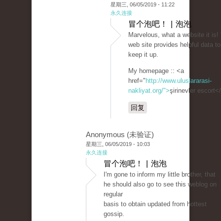
星期三, 06/05/2019 - 11:22
永久连接
冒个泡吧！ | 泡泡
Marvelous, what a website it is!
web site provides helpful data to
keep it up.
My homepage :: <a
href="
http://www.uluslararasi-
nakliyat.org/">
şirinevler escort<
回复
Anonymous (未验证)
星期三, 06/05/2019 - 10:03
永久连接
冒个泡吧！ | 泡泡
I'm gone to inform my little brother, that
he should also go to see this weblog on
regular
basis to obtain updated from hottest
gossip.