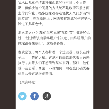
我承认儿童色情那种东西真的很可怕，令人作
呕，但
解决这个问题的方法绝不是政府和服务商
主导的审查，很多国家都存在骚扰人民的所谓“常
规监督”，在互联网上，网络警察造成的伤害早已
胜过了儿童色情。
那么怎么办？德国“黑客元老”瓦乌·荷兰德曾经说
过：“过滤应该由最终用户来决定，由终端用户的
终端设备来执行”。这就是答案。
也就是说，每个人都带着一个过滤器，就长在脖
子上——你的大脑。过滤不该由政府代表人民来
执行，如果人们不想看到某些东西，那好，他们
就不会去看，而且，不论如何，现在也的确需要
你自己去过滤很多事情。
（未完待续）