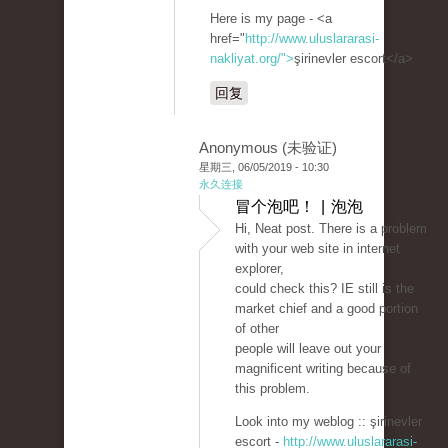
Here is my page - <a
href="
http://www.uluslararasi-
nakliyat.org/">
şirinevler escort</a>
回复
Anonymous (未验证)
星期三, 06/05/2019 - 10:30
永久连接
冒个泡吧！ | 泡泡
Hi, Neat post. There is a problem
with your web site in internet
explorer,
could check this? IE still is the
market chief and a good portion
of other
people will leave out your
magnificent writing because of
this problem.
Look into my weblog :: şirinevler
escort -
http://www.uluslararasi-