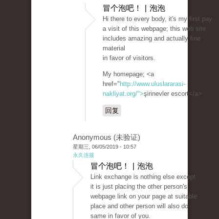
冒个泡吧！ | 泡泡
Hi there to every body, it's my first pay
a visit of this webpage; this web site
includes amazing and actually fine
material
in favor of visitors.
My homepage; <a
href="
http://www.uluslararasi-
nakliyat.org/">
şirinevler escort</a>
回复
Anonymous (未验证)
星期三, 06/05/2019 - 10:57
永久连接
冒个泡吧！ | 泡泡
Link exchange is nothing else except
it is just placing the other person's
webpage link on your page at suitable
place and other person will also do
same in favor of you.