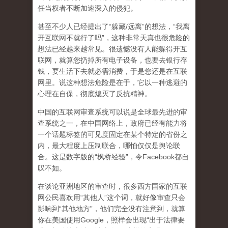
任当权者不断加速深入的侵犯。
甚至不少人已经提出了“躲藏/远离”的想法，“我离
开互联网不就行了吗”，这种非常天真也很危险的
想法已经越来越常见。很遗憾没有人能躲得开互
联网，就算您扔掉所有电子设备，也要去银行存
钱，要生活下去就必需消费，于是您还是在互联
网里。说这种想法危险是在于，它以一种逃避的
心理在自保，彻底熄灭了反抗精神。
中国的互联网审查系统可以说是全球最先进的审
查系统之一，在中国网络上，政府已经有能力将
一个话题标签的可见度固定在某个特定的省份之
内，最大程度上压制联合
，哪怕仅仅是舆论联
合。这是数字版的“枫桥经验”，令Facebook都自
叹不如。
在谈论亚洲地区的审查时，很多西方国家的互联
网公民喜欢用“其他人”这个词，就好像审查只会
影响到“其他地方”，他们完全没有注意到，
就算
你在美国使用Google，照样会出现“出于法律要