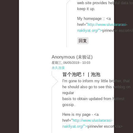
web site provides helpful data to
keep it up.
My homepage :: <a
href="
http://www.uluslararasi-
nakliyat.org/">
şirinevler escort<
回复
Anonymous (未验证)
星期三, 06/05/2019 - 10:03
永久连接
冒个泡吧！ | 泡泡
I'm gone to inform my little brother, that
he should also go to see this weblog on
regular
basis to obtain updated from hottest
gossip.
Here is my page - <a
href="
http://www.uluslararasi-
nakliyat.org/">
şirinevler escort</a>