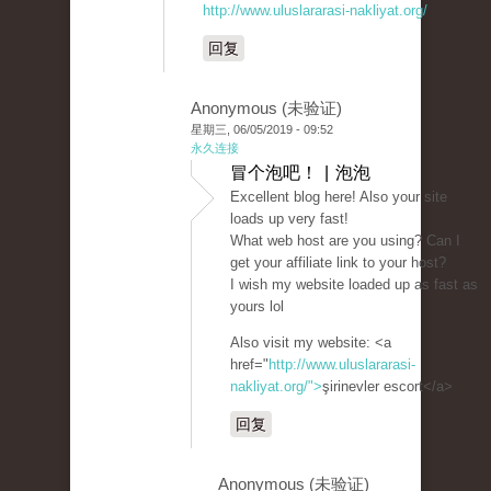
http://www.uluslararasi-nakliyat.org/
回复
Anonymous (未验证)
星期三, 06/05/2019 - 09:52
永久连接
冒个泡吧！ | 泡泡
Excellent blog here! Also your site
loads up very fast!
What web host are you using? Can I
get your affiliate link to your host?
I wish my website loaded up as fast as
yours lol
Also visit my website: <a
href="
http://www.uluslararasi-
nakliyat.org/">
şirinevler escort</a>
回复
Anonymous (未验证)