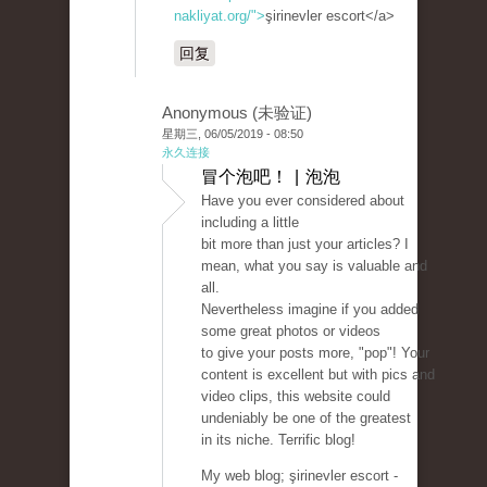
nakliyat.org/">
şirinevler escort</a>
回复
Anonymous (未验证)
星期三, 06/05/2019 - 08:50
永久连接
冒个泡吧！ | 泡泡
Have you ever considered about
including a little
bit more than just your articles? I
mean, what you say is valuable and
all.
Nevertheless imagine if you added
some great photos or videos
to give your posts more, "pop"! Your
content is excellent but with pics and
video clips, this website could
undeniably be one of the greatest
in its niche. Terrific blog!
My web blog; şirinevler escort -