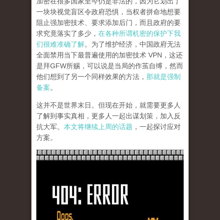
加密在很多国家至今仍是非法的，因为它划出了
一块块视觉盲区令政府恐惧，当权者拼命地想要
阻止强加密技术、要求添加后门，而且政府的要
求究竟落实了多少，
在各种所谓机密的保护下我
们很难准确了解
。为了维护经济，中国政府无法
全面禁用当下最普遍使用的加密技术 VPN，这还
是拜GFW所赐，可以说是当局的作茧自缚，然而
他们想到了另一个同样效果的方法，
那就是强制
备案
。
这并不是世界末日。但现在开始，就需要更多人
了解到事实真相，更多人一起出谋划策，加入反
抗大军。
本文将继续上周的话题
，一起探讨应对
方案。