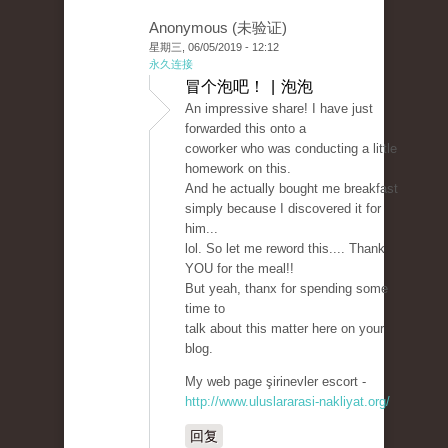
Anonymous (未验证)
星期三, 06/05/2019 - 12:12
永久连接
冒个泡吧！ | 泡泡
An impressive share! I have just
forwarded this onto a
coworker who was conducting a little
homework on this.
And he actually bought me breakfast
simply because I discovered it for
him...
lol. So let me reword this.... Thank
YOU for the meal!!
But yeah, thanx for spending some
time to
talk about this matter here on your
blog.
My web page şirinevler escort -
http://www.uluslararasi-nakliyat.org/
回复