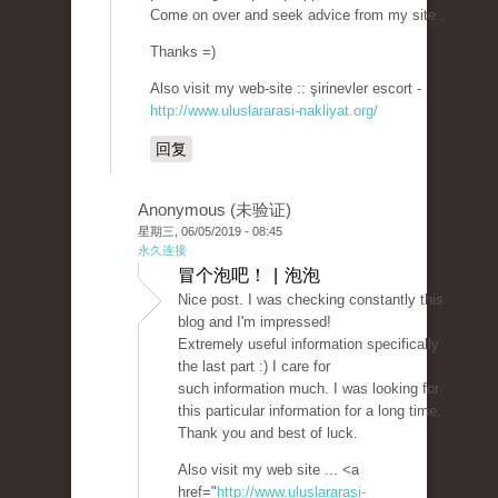
Come on over and seek advice from my site .
Thanks =)
Also visit my web-site :: şirinevler escort -
http://www.uluslararasi-nakliyat.org/
回复
Anonymous (未验证)
星期三, 06/05/2019 - 08:45
永久连接
冒个泡吧！ | 泡泡
Nice post. I was checking constantly this
blog and I'm impressed!
Extremely useful information specifically
the last part :) I care for
such information much. I was looking for
this particular information for a long time.
Thank you and best of luck.
Also visit my web site ... <a
href="
http://www.uluslararasi-