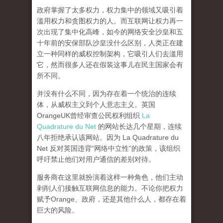
政府掌握了太多权力，权力集中的领域又吸引着
滥用权力和贪图权力的人。而互联网让权力再一
次出现了集中化高峰，
如今的网络安全沙皇和五
十年前的安保部队沙皇没什么区别，人类正在建
立一种同样的威权控制架构，它吸引人们去滥用
它，然而很多人还在假装这事儿在民主国家会有
所不同。
并没有什么不同，因为存在着一个统治的连续
体，从威权主义到个人意志主义。英国
OrangeUK曾经审查公民权利组织
La
Quadrature du Net
的网站长达几个星期，连续
八年拒绝承认该网站。因为 La Quadrature du
Net 反对英国违背“网络中立性”的政策，该组织
呼吁禁止他们对用户通信的差别对待。
服务商在这里就扮演着这样一种角色，他们主动
剥削人们接触互联网信息的能力。不论你把权力
赋予Orange、政府，还是其他什么人，都存在着
巨大的风险。