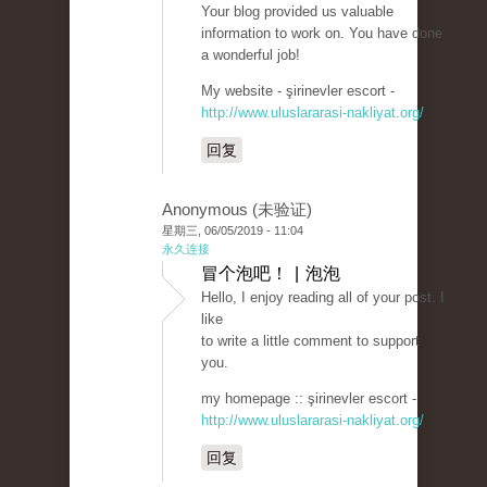
Your blog provided us valuable
information to work on. You have done
a wonderful job!
My website - şirinevler escort -
http://www.uluslararasi-nakliyat.org/
回复
Anonymous (未验证)
星期三, 06/05/2019 - 11:04
永久连接
冒个泡吧！ | 泡泡
Hello, I enjoy reading all of your post. I
like
to write a little comment to support
you.
my homepage :: şirinevler escort -
http://www.uluslararasi-nakliyat.org/
回复