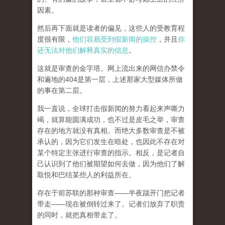
因素。
然后再下面就是读者的偏见，这些人的受教育程
度很有限，
他们容易受到假新闻的操控
，并且
你
还无法对他们解释真实的信息
。
这就是审查的金字塔。网上流出来的网信办禁令
和遍地的404是第一层，上述那家大型媒体所做
的事在第二层。
我一直说，全球打击假新闻的努力看起来声嘶力
竭，就算能圆满成功，也不过是皮毛之举，审查
存在的地方就没有真相。而
绝大多数审查是不被
承认的，因为它们发生在暗处，也因此不存在对
某个特定主张进行审查的指示。相反，是记者自
己认识到了他们被期望如何去做，因为他们了解
取悦和巴结某些人的利益所在。
存在于前苏联的那种审查——半夜踹开门把记者
带走——现在被倒转过来了。记者们放弃了职责
的同时，就把真相带走了。