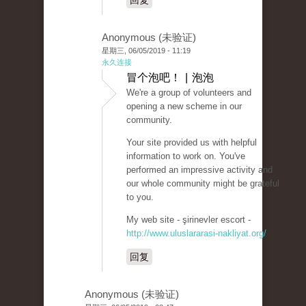
回复
Anonymous (未验证)
星期三, 06/05/2019 - 11:19
永久连接
冒个泡吧！ | 泡泡
We're a group of volunteers and
opening a new scheme in our
community.
Your site provided us with helpful
information to work on. You've
performed an impressive activity and
our whole community might be grateful
to you.
My web site - şirinevler escort -
http://www.uluslararasi-nakliyat.org/
回复
Anonymous (未验证)