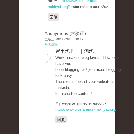
href="
http://www.uluslararasi-
nakliyat.org/">
şirinevler escort</a>
回复
Anonymous (未验证)
星期三, 06/05/2019 - 10:12
永久连接
冒个泡吧！ | 泡泡
Wow, amazing blog layout! How long
have you
been blogging for? you made blogging
look easy.
The overall look of your website is
fantastic,
let alone the content!
My website şirinevler escort -
http://www.uluslararasi-nakliyat.org/
回复