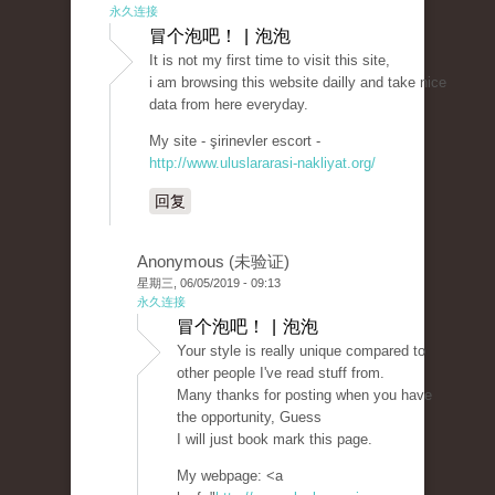
永久连接
冒个泡吧！ | 泡泡
It is not my first time to visit this site,
i am browsing this website dailly and take nice
data from here everyday.
My site - şirinevler escort -
http://www.uluslararasi-nakliyat.org/
回复
Anonymous (未验证)
星期三, 06/05/2019 - 09:13
永久连接
冒个泡吧！ | 泡泡
Your style is really unique compared to
other people I've read stuff from.
Many thanks for posting when you have
the opportunity, Guess
I will just book mark this page.
My webpage: <a