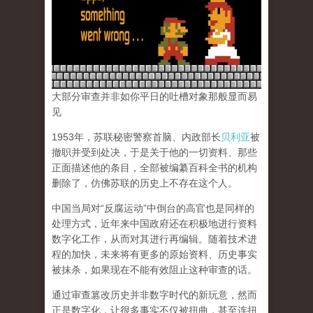
大部分审查并非如你平日的吐槽对象那般显而易
见
1953年，苏联秘密警察首脑、内政部长
贝利亚
被
撤职并受到处决，于是关于他的一切资料、那些
正面描述他的条目，全部被编纂百科全书的机构
删除了，仿佛苏联的历史上不存在这个人。
中国当局对“反腐运动”中倒台的高官也是同样的
处理方式，近年来中国政府还在积极地进行资料
数字化工作，从而对其进行再编辑。随着技术进
程的加快，未来将有更多的原始资料、历史事实
被抹杀，如果现在不能有效阻止这种审查的话。
通过审查篡改历史并非数字时代的新玩意，然而
正是数字化，让很多事实不仅被扭曲，甚至连扭