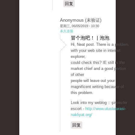
回复
Anonymous (未验证)
星期三, 06/05/2019 - 10:30
永久连接
冒个泡吧！ | 泡泡
Hi, Neat post. There is a problem
with your web site in internet
explorer,
could check this? IE still is the
market chief and a good portion
of other
people will leave out your
magnificent writing because of
this problem.
Look into my weblog :: şirinevler
escort -
http://www.uluslararasi-
nakliyat.org/
回复