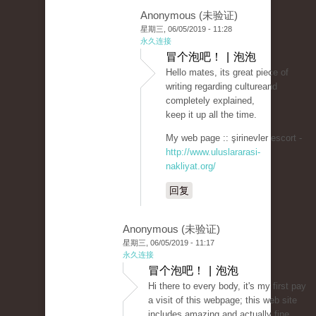
Anonymous (未验证)
星期三, 06/05/2019 - 11:28
永久连接
冒个泡吧！ | 泡泡
Hello mates, its great piece of
writing regarding cultureand
completely explained,
keep it up all the time.
My web page :: şirinevler escort -
http://www.uluslararasi-
nakliyat.org/
回复
Anonymous (未验证)
星期三, 06/05/2019 - 11:17
永久连接
冒个泡吧！ | 泡泡
Hi there to every body, it's my first pay
a visit of this webpage; this web site
includes amazing and actually fine