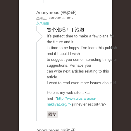
Anonymous (未验证)
星期三, 06/05/2019 - 10:56
永久连接
冒个泡吧！ | 泡泡
It's perfect time to make a few plans for
the future and it
is time to be happy. I've learn this publish
and if I could I wish
to suggest you some interesting things or
suggestions. Perhaps you
can write next articles relating to this
article.
I want to read even more issues about it!
Here is my web site :: <a
href="
http://www.uluslararasi-
nakliyat.org/">
şirinevler escort</a>
回复
Anonymous (未验证)