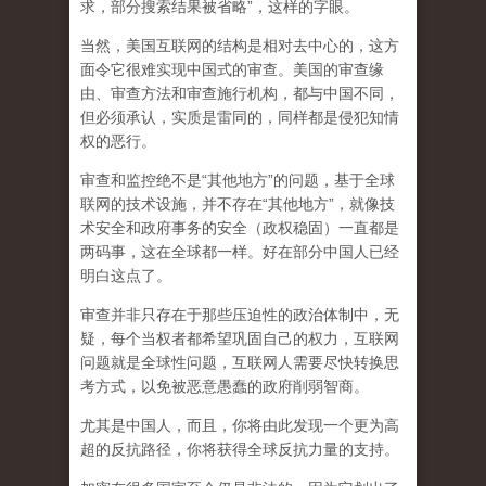
求，部分搜索结果被省略”，这样的字眼。
当然，美国互联网的结构是相对去中心的，这方
面令它很难实现中国式的审查。美国的审查缘
由、审查方法和审查施行机构，都与中国不同，
但必须承认，
实质是雷同的，同样都是侵犯知情
权的恶行。
审查和监控绝不是“其他地方”的问题，基于全球
联网的技术设施，并不存在“其他地方”，就像技
术安全和政府事务的安全（政权稳固）一直都是
两码事，这在全球都一样。好在部分中国人已经
明白这点了。
审查并非只存在于那些压迫性的政治体制中，无
疑，每个当权者都希望巩固自己的权力，互联网
问题就是全球性问题，互联网人需要尽快转换思
考方式，以免被恶意愚蠢的政府削弱智商
。
尤其是中国人，而且，你将由此发现一个更为高
超的反抗路径，你将获得全球反抗力量的支持。