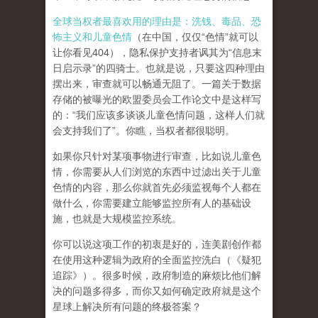
全球当权者最喜欢用的理由是：洗钱、毒品、恐
怖主义和儿童色情
（在中国，仅仅“色情”就可以
让你看见404），隐私保护支持者讽其为“信息末
日启示录”的四骑士。也就是说，只要这四种理由
摆出来，审查就可以畅通无阻了。一篇关于数据
存储的被曝光的欧盟委员会工作论文中是这样写
的：“我们应该多谈谈儿童色情问题，这样人们就
会支持我们了”。你瞧，当权者都很聪明。
如果你只针对某项事物进行审查，比如说儿童色
情，你需要从人们浏览的东西中过滤出关于儿童
色情的内容，那么你就首先必须监视每个人都在
做什么，你需要建立能够监控所有人的基础设
施，也就是大规模监控系统。
你可以说这项工作的初衷是好的，连美剧创作都
在使用这种逻辑为政府的全面监控洗白（《疑犯
追踪》）。
很多时候，政府制造的麻烦比他们解
决的问题多得多，而你又如何确定政府就是这个
星球上解决所有问题的终极答案？