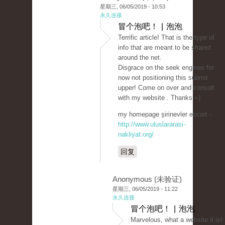
星期三, 06/05/2019 - 10:53
永久连接
冒个泡吧！ | 泡泡
Terrific article! That is the type of
info that are meant to be shared
around the net.
Disgrace on the seek engines for
now not positioning this submit
upper! Come on over and consult
with my website . Thanks =)
my homepage şirinevler escort -
http://www.uluslararasi-
nakliyat.org/
回复
Anonymous (未验证)
星期三, 06/05/2019 - 11:22
永久连接
冒个泡吧！ | 泡泡
Marvelous, what a website it is!