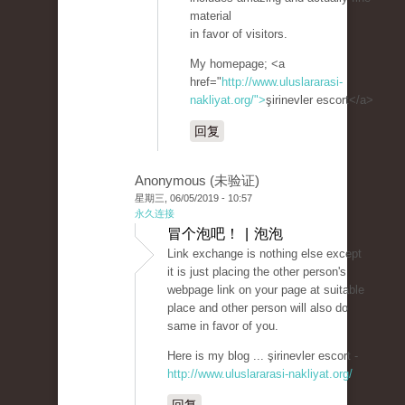
material
in favor of visitors.
My homepage; <a
href="
http://www.uluslararasi-
nakliyat.org/">
şirinevler escort</a>
回复
Anonymous (未验证)
星期三, 06/05/2019 - 10:57
永久连接
冒个泡吧！ | 泡泡
Link exchange is nothing else except
it is just placing the other person's
webpage link on your page at suitable
place and other person will also do
same in favor of you.
Here is my blog ... şirinevler escort -
http://www.uluslararasi-nakliyat.org/