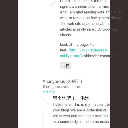
I think this is one of the most
significant information for me.
And i am glad reading your article. But
want to remark on few general things,
The web site style is ideal, the
articles is really nice : D. Good job,
cheers
Look at my page: <a
href="
http://www.uluslararasi-
nakliyat.org/">
şirinevler escort</a>
回复
Anonymous (未验证)
星期三, 06/05/2019 - 10:49
永久连接
冒个泡吧！ | 泡泡
Hello there! This is my first visit to
your blog! We are a collection of
volunteers and starting a new project
in a community in the same niche.