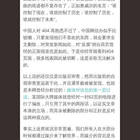
曲的痕迹都不复存在了，正如奥威尔的名言：“谁
控制了现在，谁就控制了历史；谁控制了历史，
谁就控制了未来”。
中国人对 404 再熟悉不过了，中国网信办似乎比
较懒，只要发现他们不喜欢的东西，就会要求全
文删除，对突发新闻如此，对“反腐”倒台高官曾
经的正面报道也是如此。于是你经常能看到404
页面，
很多线索因此被切断，这是谷歌无法解决
的。
以上说的还仅仅是出版后审查，然而
出版前的自
我审查更远甚于此，并且通常极难被发现。
也就
是本网曾经分析过的：
媒体对信息的第一层过
滤
。某国际大牌媒体就曾经对一封62页的电报进
行了编改，只引用了其中的两段话，以证实文章
本身的立场，而其余被删除的部分却正好是反对
这两种观点的。
事实上这类状况非常普遍。我们所有人在大部分
时候都通过媒介来了解世界，而媒介的背后是当