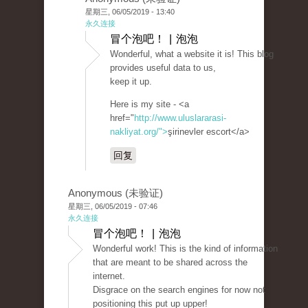
星期三, 06/05/2019 - 13:40
永久连接
冒个泡吧！ | 泡泡
Wonderful, what a website it is! This blog
provides useful data to us,
keep it up.
Here is my site - <a
href="
http://www.uluslararasi-
nakliyat.org/">
şirinevler escort</a>
回复
Anonymous (未验证)
星期三, 06/05/2019 - 07:46
永久连接
冒个泡吧！ | 泡泡
Wonderful work! This is the kind of information
that are meant to be shared across the
internet.
Disgrace on the search engines for now not
positioning this put up upper!