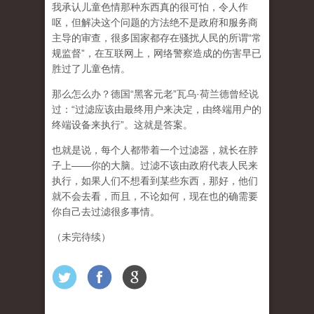
我承认儿童色情那种东西真的很可怕，令人作
呕，但
解决这个问题的方法绝不是政府和服务商
主导的审查，很多国家都存在骚扰人民的所谓“常
规监督”，在互联网上，网络警察造成的伤害早已
胜过了儿童色情。
那么怎么办？德国“黑客元老”瓦乌·荷兰德曾经说
过：“过滤应该由最终用户来决定，由终端用户的
终端设备来执行”。这就是答案。
也就是说，每个人都带着一个过滤器，就长在脖
子上——你的大脑。过滤不该由政府代表人民来
执行，如果人们不想看到某些东西，那好，他们
就不会去看，而且，不论如何，现在也的确需要
你自己去过滤很多事情。
（未完待续）