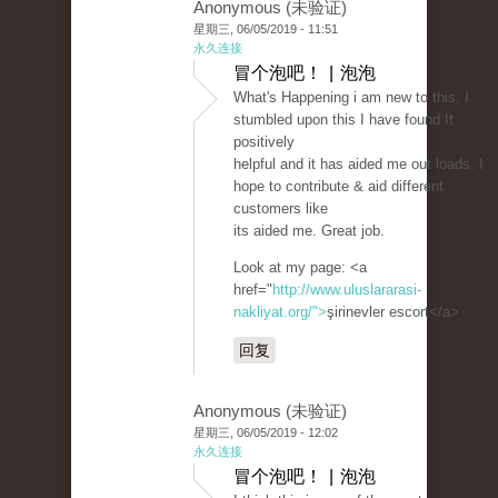
Anonymous (未验证)
星期三, 06/05/2019 - 11:51
永久连接
冒个泡吧！ | 泡泡
What's Happening i am new to this, I
stumbled upon this I have found It
positively
helpful and it has aided me out loads. I
hope to contribute & aid different
customers like
its aided me. Great job.
Look at my page: <a
href="
http://www.uluslararasi-
nakliyat.org/">
şirinevler escort</a>
回复
Anonymous (未验证)
星期三, 06/05/2019 - 12:02
永久连接
冒个泡吧！ | 泡泡