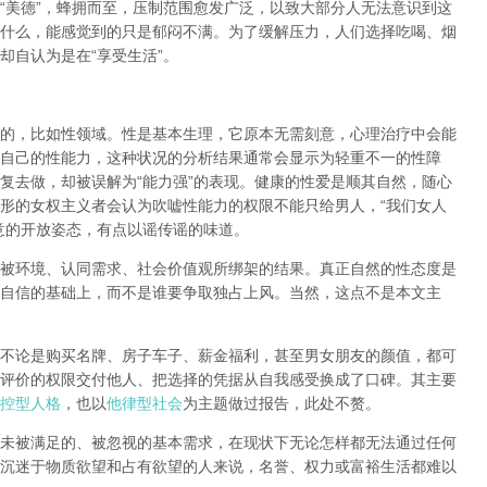
“
美德
”
，蜂拥而至，压制范围愈发广泛，以致大部分人无法意识到这
什么，能感觉到的只是郁闷不满。为了缓解压力，人们选择吃喝、烟
却自认为是在
“
享受生活
”
。
的，比如性领域。性是基本生理，它原本无需刻意，心理治疗中会能
自己的性能力，这种状况的分析结果通常会显示为轻重不一的性障
复去做，却被误解为
“
能力强
”
的表现。健康的性爱是顺其自然，随心
形的女权主义者会认为吹嘘性能力的权限不能只给男人，
“
我们女人
意的开放姿态，有点以谣传谣的味道。
被环境、认同需求、社会价值观所绑架的结果。真正自然的性态度是
自信的基础上，而不是谁要争取独占上风。当然，这点不是本文主
不论是购买名牌、房子车子、薪金福利，甚至男女朋友的颜值，都可
评价的权限交付他人、把选择的凭据从自我感受换成了口碑。其主要
控型人格
，也以
他律型社会
为主题做过报告，此处不赘。
未被满足的、被忽视的基本需求，在现状下无论怎样都无法通过任何
沉迷于物质欲望和占有欲望的人来说，名誉、权力或富裕生活都难以