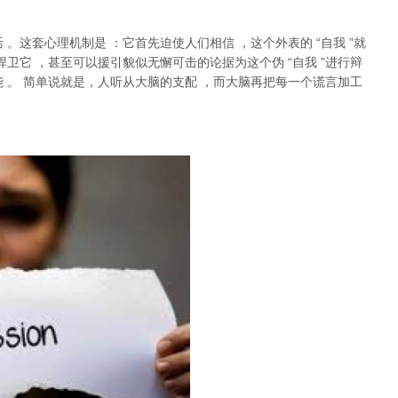
活
。这套心理机制是
：它首先迫使人们相信
，这个外表的
“
自我
”
就
捍卫它
，甚至可以援引貌似无懈可击的论据为这个伪
“
自我
”
进行辩
能
。
简单说就是，
人听从大脑的支配
，而大脑再把每一个谎言加工