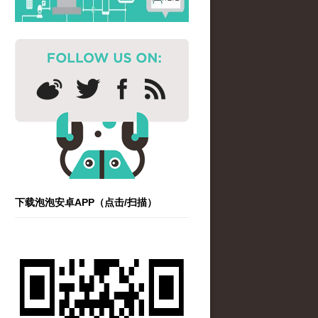
下载泡泡安卓APP（点击/扫描）