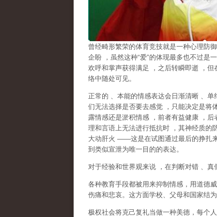
曾经畸形繁荣的体育竞技就是一种心理防御
企盼
，虽然这种
“
爱
”
的体现最多也不过是一
欢呼和掌声获得满足
，之后转瞬即逝
，但
络中随处可见。
正常的
、本能的情感表达会日渐清晰
、单
们无法选择是否要去感觉
，只能决定是将
露情感还是淤积情感
，前者有益健康
，后
理和言语上无法进行抵抗时
，其神经质的
大动肝火
——
这是在试图通过最后的挣扎
到类似宣泄为唯一目的的表达。
对于经验和世界观来说
，在判断对错
、真
各种教育手段都被用来抑制情感，用道德威
伤痛和悲哀。这方面学校、父母和国家结为
极权社会将克己复礼当做一种美德，每个人