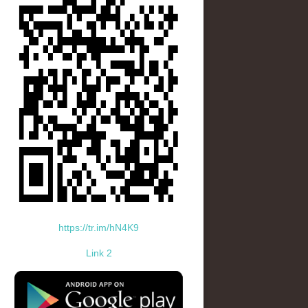
https://tr.im/hN4K9
Link 2
standard-icon-googleplay-app-store.png