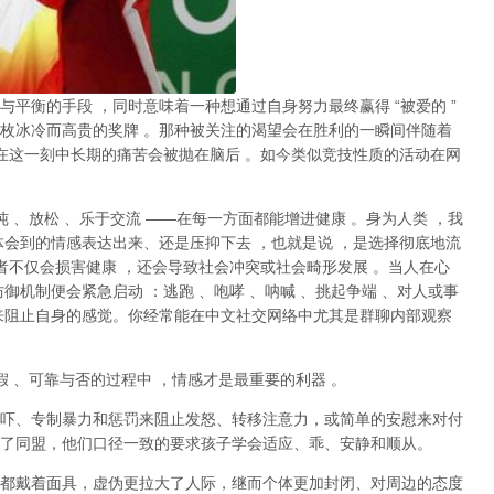
与平衡的手段
，同时意味着一种想通过自身努力最终赢得
“
被爱的
”
枚冰冷而高贵的奖牌
。那种
被关注的渴望
会在胜利的一瞬间伴随着
在这一刻中长期的痛苦会被抛在脑后
。如今类似竞技性质的活动在网
纯
、放松
、乐于交流
——
在每一方面都能增进健康
。身为人类
，我
体会到的情感表达出来、还是压抑下去
，也就是说
，
是选择彻底地流
者不仅会损害健康
，还会导致社会冲突或社会畸形发展
。当人在心
防御机制便会紧急启动
：逃跑
、咆哮
、呐喊
、挑起争端
、对人或事
来阻止自身的感觉。你经常能在中文社交网络中尤其是群聊内部观察
假
、可靠与否的过程中
，情感才是最重要的利器
。
吓、专制暴力和惩罚来阻止发怒、转移注意力，或简单的安慰来对付
了同盟，他们口径一致的要求孩子学会适应、乖、安静和顺从。
都戴着面具，虚伪更拉大了人际，继而个体更加封闭、对周边的态度