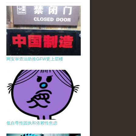
网安审查法助推GFW更上层楼
低自尊性固执和依赖性焦虑