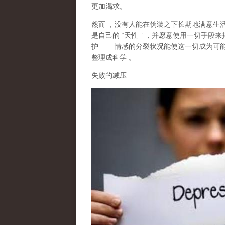
更加渴求。
然而
，没有人能在伪装之下长期地满意生
是自己的
“
天性
”
，并愿意使用一切手段来
护
——
情感的分裂状况能使这一切成为可
整理成科学
。
失败的减压