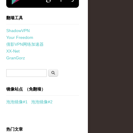
翻墙工具
ShadowVPN
Your Freedom
倩影VPN网络加速器
XX-Net
GranGorz
搜索表单
搜索
镜像站点 （免翻墙）
泡泡
镜像
#1
泡泡
镜像#2
热门文章