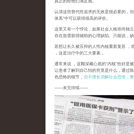
真正的给他们满足感。
认清这些替代性追求的无效是很必要的，但
体系
”
中可以获得很高的评价。
这里又有一个悖论，如果社会人格崇尚独立
存在急需获得辅助的心理缺陷。只能说，
缺
若想让长久被压抑的人性内核重新复苏
，
，这是治疗中的三大要素
。
通常来说
，这颗深藏心底的
“
内核
”
恰好是被
让患者了解到自己怕的究竟是什么，通过陈
色恐怖的细节，
但不擅长消解社会恐慌，整
——
未完待续
——