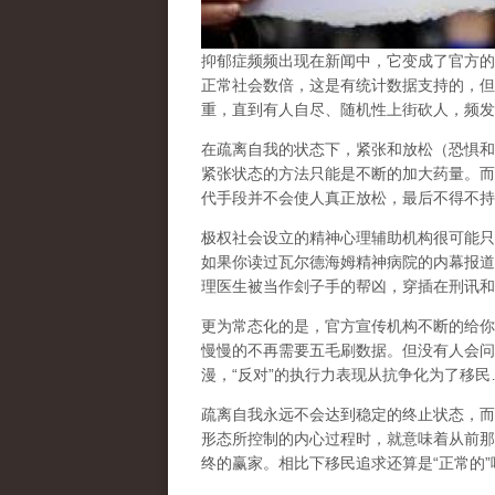
抑郁症频频出现在新闻中，它变成了官方的
正常社会数倍，这是有统计数据支持的，但
重，直到有人自尽、随机性上街砍人，频发
在
疏离自我
的状态下，紧张和放松（恐惧和
紧张状态的方法只能是不断的加大药量。而
代手段并不会使人真正放松，最后不得不持
极权社会设立的精神心理辅助机构很可能只
如果你读过瓦尔德海姆精神病院的内幕报道
理医生被当作刽子手的帮凶，穿插在刑讯和
更为常态化的是，官方宣传机构不断的给你
慢慢的不再需要五毛刷数据。但没有人会问
漫，
“
反对
”
的执行力表现从抗争化为了移民
疏离自我永远不会达到稳定的终止状态，而
形态所控制的内心过程时，就意味着从前那
终的赢家。相比下移民追求还算是
“
正常的
”