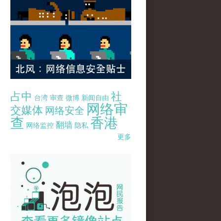
占中
社
台湾
审查
微博
新闻自由
网络审
交媒体
网络安全
查
香港
翻墙
网络监控
隐私
更多
pao-pao-banner-mirror-site-120814.jpg