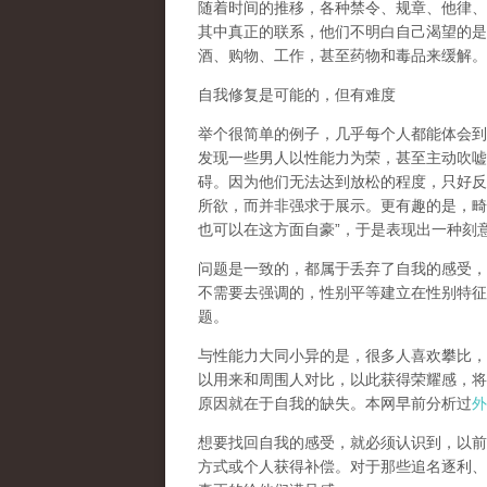
随着时间的推移，各种禁令、规章、他律、
其中真正的联系，他们不明白自己渴望的是
酒、购物、工作，甚至药物和毒品来缓解。
自我修复是可能的，但有难度
举个很简单的例子，几乎每个人都能体会到
发现一些男人以性能力为荣，甚至主动吹嘘
碍。因为他们无法达到放松的程度，只好反
所欲，而并非强求于展示。更有趣的是，畸
也可以在这方面自豪
”
，于是表现出一种刻
问题是一致的，都属于丢弃了自我的感受，
不需要去强调的，性别平等建立在性别特征
题。
与性能力大同小异的是，很多人喜欢攀比，
以用来和周围人对比，以此获得荣耀感，将
原因就在于自我的缺失。本网早前分析过
外
想要找回自我的感受，就
必须认识到，以前
方式或个人获得补偿
。对于那些追名逐利、