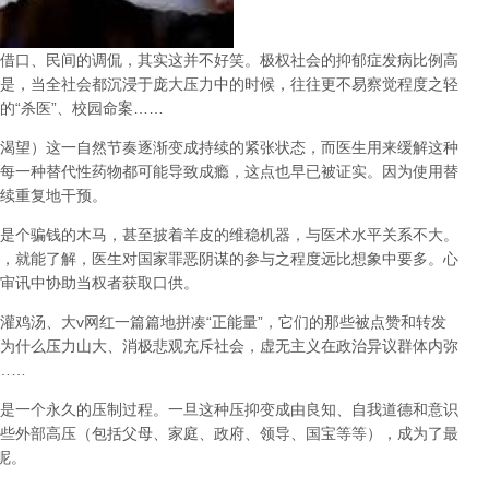
借口、民间的调侃，其实这并不好笑。极权社会的抑郁症发病比例高
是，当全社会都沉浸于庞大压力中的时候，往往更不易察觉程度之轻
的
“
杀医
”
、校园命案
……
渴望）这一自然节奏逐渐变成持续的紧张状态，而医生用来缓解这种
每一种替代性药物都可能导致成瘾，这点也早已被证实。因为使用替
续重复地干预。
是个骗钱的木马，甚至披着羊皮的维稳机器，与医术水平关系不大。
，就能了解，医生对国家罪恶阴谋的参与之程度远比想象中要多。心
审讯中协助当权者获取口供。
灌鸡汤、大
v
网红一篇篇地拼凑
“
正能量
”
，它们的那些被点赞和转发
为什么压力山大、消极悲观充斥社会，虚无主义在政治异议群体内弥
……
是一个永久的压制过程
。一旦这种压抑变成由良知、自我道德和意识
些外部高压（包括父母、家庭、政府、领导、国宝等等），成为了最
呢。