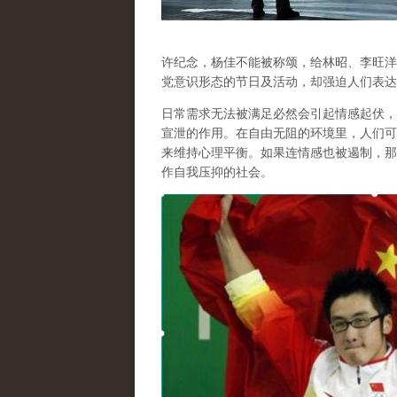
许纪念，杨佳不能被称颂，给林昭、李旺洋
党意识形态的节日及活动，却强迫人们表达
日常需求无法被满足必然会引起情感起伏，
宣泄的作用
。在自由无阻的环境里，人们可
来维持心理平衡。如果连情感也被遏制，那
作自我压抑的社会。