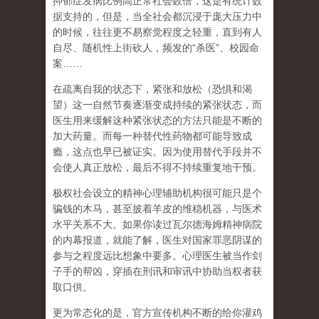
抑郁症发病比例高正常社会数倍，这是有统计数
据支持的，但是，当全社会都沉浸于庞大压力中
的时候，往往更不易察觉程度之轻重，直到有人
自尽、随机性上街砍人，频发的
“
杀医
”
、校园命
案
……
在
疏离自我
的状态下，紧张和放松（恐惧和渴
望）这一自然节奏逐渐变成持续的紧张状态，而
医生用来缓解这种紧张状态的方法只能是不断的
加大药量。而每一种替代性药物都可能导致成
瘾，这点也早已被证实。因为使用替代手段并不
会使人真正放松，最后不得不持续重复地干预。
极权社会设立的精神心理辅助机构很可能只是个
骗钱的木马，甚至披着羊皮的维稳机器，与医术
水平关系不大。如果你读过瓦尔德海姆精神病院
的内幕报道，就能了解，医生对国家罪恶阴谋的
参与之程度远比想象中要多。心理医生被当作刽
子手的帮凶，穿插在刑讯和审讯中协助当权者获
取口供。
更为常态化的是，官方宣传机构不断的给你灌鸡