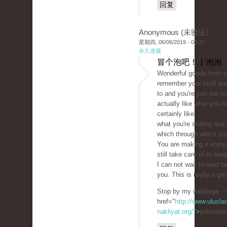
回复
Anonymous (未验证)
星期四, 06/06/2019 - 03:32
永久连接
冒个泡吧！ | 泡泡
Wonderful goods from y
remember your stuff pr
to and you're just too ex
actually like what you h
certainly like
what you're stating and
which through which you
You are making it enjoy
still take care of to keep
I can not wait to read f
you. This is really a gre
Stop by my webpage - 
href="
http://www.uluslar
nakliyat.org/">
şirinevle