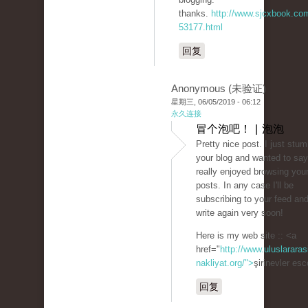
thanks.
http://www.sjcxbook.co
53177.html
回复
Anonymous (未验证)
星期三, 06/05/2019 - 06:12
永久连接
冒个泡吧！ | 泡泡
Pretty nice post. I just stu
your blog and wanted to say
really enjoyed browsing your
posts. In any case I'll be
subscribing to your feed an
write again very soon!
Here is my web site :: <a
href="
http://www.uluslararas
nakliyat.org/">
şirinevler es
回复