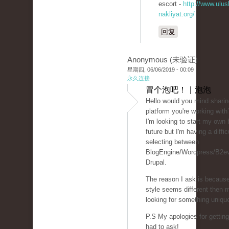
escort -
http://www.ulusl
nakliyat.org/
回复
Anonymous (未验证)
星期四, 06/06/2019 - 00:09
永久连接
冒个泡吧！ | 泡泡
Hello would you mind sharin
platform you're working with
I'm looking to start my own 
future but I'm having a diffic
selecting between
BlogEngine/Wordpress/B2ev
Drupal.
The reason I ask is becaus
style seems different then 
looking for something uniqu
P.S My apologies for getting 
had to ask!