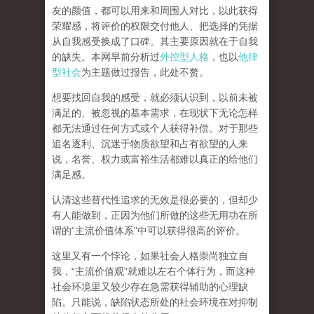
友的颜值，都可以用来和周围人对比，以此获得
荣耀感，将评价的权限交付他人、把选择的凭据
从自我感受换成了口碑。其主要原因就在于自我
的缺失。本网早前分析过
外控型人格
，也以
他律
型社会
为主题做过报告，此处不赘。
想要找回自我的感受，就
必须认识到，以前未被
满足的、被忽视的基本需求，在现状下无论怎样
都无法通过任何方式或个人获得补偿
。对于那些
追名逐利、沉迷于物质欲望和占有欲望的人来
说，名誉、权力或富裕生活都难以真正的给他们
满足感。
认清这些替代性追求的无效是很必要的，但却少
有人能做到，正因为他们所做的这些无用功在所
谓的
“
主流价值体系
”
中可以获得很高的评价。
这里又有一个悖论，如果社会人格崇尚独立自
我，
“
主流价值观
”
就难以左右个体行为，而这种
社会环境里又较少存在急需获得辅助的心理缺
陷。只能说，
缺陷状态所处的社会环境在对抑制