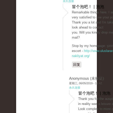
永久连接
冒个泡吧！ | 泡泡
Remarkable things here. I 
very satisfied to see your p
Thank you a lot and I'm taki
look ahead to contact
you. Will you kindly drop m
mail?
Stop by my homepage: şirin
escort -
http://www.uluslarar
nakliyat.org/
回复
Anonymous (未验证)
星期三, 06/05/2019 - 11:42
永久连接
冒个泡吧！ | 泡泡
Thank you for the auspic
in reality was a leisure 
Look complex to more d