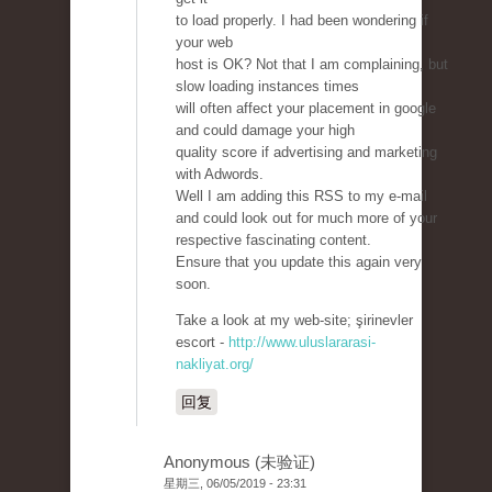
to load properly. I had been wondering if
your web
host is OK? Not that I am complaining, but
slow loading instances times
will often affect your placement in google
and could damage your high
quality score if advertising and marketing
with Adwords.
Well I am adding this RSS to my e-mail
and could look out for much more of your
respective fascinating content.
Ensure that you update this again very
soon.
Take a look at my web-site; şirinevler
escort -
http://www.uluslararasi-
nakliyat.org/
回复
Anonymous (未验证)
星期三, 06/05/2019 - 23:31