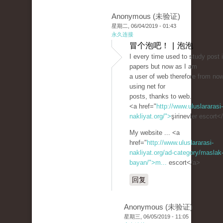
Anonymous (未验证)
星期二, 06/04/2019 - 01:43
永久连接
冒个泡吧！ | 泡泡
I every time used to study post 
papers but now as I am
a user of web therefore from no
using net for
posts, thanks to web.
<a href="
http://www.uluslararasi-
nakliyat.org/">
şirinevler escort<
My website ... <a
href="
http://www.uluslararasi-
nakliyat.org/ad-category/maslak-
bayan/">m...
escort</a>
回复
Anonymous (未验证)
星期三, 06/05/2019 - 11:05