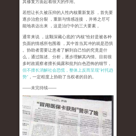
其修复方面起着很大的作用。
若想让长久被压抑的人性内核重新复苏
，首先要
逐步治愈分裂
，重新与情感连接
，并将之尽可
能地表达出来
，这是治疗中的三大要素
。
通常来说
，这颗深藏心底的
“
内核
”
恰好是被各种
负面的情感所包围着
，其中首当其冲的就是恐惧
。协助者需要让患者了解到自己怕的究竟是什
么，通过陈述、分析，逐步理解其内情。目前很
多时政观察者擅长揭露和批判白色恐怖的细节，
但不擅长消解社会恐慌，整体上反而呈现
“
衬托趋
势
”
，一定程度上协助了当权者的目的。
——
未完待续
——