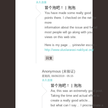
永久连接
冒个泡吧！ | 泡泡
You have made some really good
points there. I checked on the net for
more
information about the issue and found
most people will go along with your
views on this web site.
Here is my page ... şirinevler escort -
http://www.uluslararasi-nakliyat.org/
回复
Anonymous (未验证)
星期四, 06/06/2019 - 05:15
永久连接
冒个泡吧！ | 泡泡
Aw, this was an extremely good post.
Taking the time and actual effort to
create a really good article…
but what can I say… I procrastinate a