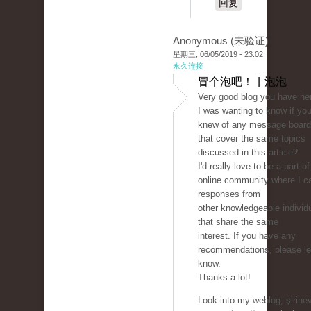
回复
Anonymous (未验证)
星期三, 06/05/2019 - 23:02
永久连接
冒个泡吧！ | 泡泡
Very good blog you have he
I was wanting to know if yo
knew of any message boar
that cover the same topics
discussed in this article?
I'd really love to be a part of
online community where I c
responses from
other knowledgeable individ
that share the same
interest. If you have any
recommendations, please l
know.
Thanks a lot!
Look into my weblog; şirinev