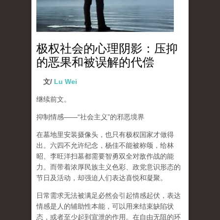
极权社会的心理阴影：压抑
的恶果和被误解的代偿
文/
Lu Wei
继续前文。
抑制情感
——“
社会主义
”
的邪恶境界
在墓地里安装摄像头，也只有极权国家才做得
出。六四不允许纪念，杨佳不能被称颂，给林
昭、李旺洋扫墓都需要智勇双全对敌作战的能
力。而带着浓厚民族主义色彩、政党意识形态的
节日及活动，却强迫人们表达喜悦和凝聚。
日常需求无法被满足必然会引起情感起伏，
表达
情感是人的辅助性本能，可以用来结束缺陷状
态，或者至少起到宣泄的作用
。在自由无阻的环