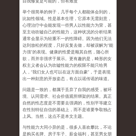
自我修复是可能的，但有难度
举个很简单的例子，几乎每个人都能体会到的，
比如性领域。性是基本生理，它原本无需刻意，
心理治疗中会能发现一些男人以性能力为荣，甚
至主动吹嘘自己的性能力，这种状况的分析结果
通常会显示为轻重不一的性障碍。因为他们无法
达到放松的程度，只好反复去做，却被误解为
“
能
力强
”
的表现。健康的性爱是顺其自然，随心所
欲，而并非强求于展示。更有趣的是，畸形的女
权主义者会认为吹嘘性能力的权限不能只给男
人，
“
我们女人也可以在这方面自豪
”
，于是表现
出一种刻意的开放姿态，有点以谣传谣的味道。
问题是一致的，都属于丢弃了自我的感受，被环
境、认同需求、社会价值观所绑架的结果。真正
自然的性态度是不需要去强调的，性别平等建立
在性别特征自信的基础上，而不是谁要争取独占
上风。当然，这点不是本文主题。
与性能力大同小异的是，很多人喜欢攀比，不论
是购买名牌、房子车子、薪金福利，甚至男女朋