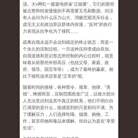
汤、大
v
网红一篇篇地拼凑
“
正能量
”
，它们的那些
被点赞和转发慢慢的不再需要五毛刷数据。但没
有人会问为什么压力山大、消极悲观充斥社会，
虚无主义在政治异议群体内弥漫，
“
反对
”
的执行
力表现从抗争化为了移民
……
疏离自我永远不会达到稳定的终止状态，而是一
个永久的压制过程
。一旦这种压抑变成由良知、
自我道德和意识形态所控制的内心过程时，就意
味着从前那些外部高压（包括父母、家庭、政
府、领导、国宝等等），成为了最终的赢家。相
比下移民追求还算是
“
正常的
”
呢。
随着时间的推移，各种禁令、规章、他律、
“
美
德
”
，蜂拥而至，压制范围愈发广泛，以致大部分
人无法意识到这其中真正的联系，他们不明白自
己渴望的是什么，能感觉到的只是郁闷不满。为
了缓解压力，人们选择吃喝、烟酒、购物、工
作，甚至药物和毒品来缓解。却自认为是在
“
享受
生活
”
。