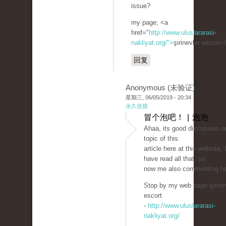
issue?
my page; <a
href="
http://www.uluslararasi-
nakliyat.org/">
şirinevler escort<
回复
Anonymous (未验证)
星期三, 06/05/2019 - 20:34
永久连接
冒个泡吧！ | 泡泡
Ahaa, its good discussion o
topic of this
article here at this website, 
have read all that, so
now me also commenting he
Stop by my web page şirine
escort
-
http://www.uluslararasi-
nakliyat.org/