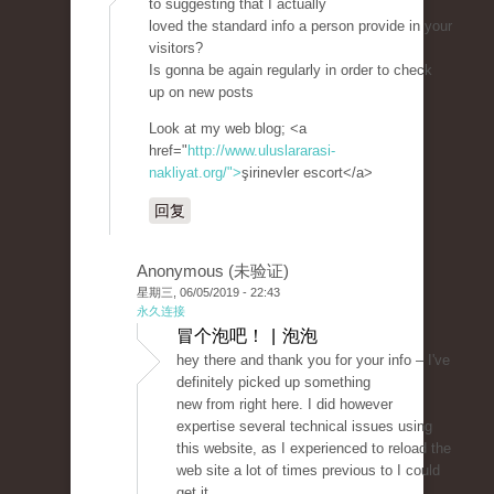
to suggesting that I actually
loved the standard info a person provide in your
visitors?
Is gonna be again regularly in order to check
up on new posts
Look at my web blog; <a
href="
http://www.uluslararasi-
nakliyat.org/">
şirinevler escort</a>
回复
Anonymous (未验证)
星期三, 06/05/2019 - 22:43
永久连接
冒个泡吧！ | 泡泡
hey there and thank you for your info – I've
definitely picked up something
new from right here. I did however
expertise several technical issues using
this website, as I experienced to reload the
web site a lot of times previous to I could
get it