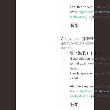
Feel free to surf to my webl
href="
http://www.uluslararas
nakliyat.org/">
şirinevler es
回复
Anonymous (未验证)
星期四, 06/06/2019 - 05:06
永久连接
冒个泡吧！ | 泡泡
Good site you have here.. It's
to find quality writing like y
days.
I really appreciate people li
care!!
Also visit my webpage :: <a
href="
http://www.uluslararas
nakliyat.org/">
şirinevler es
回复