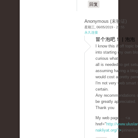
回复
Anonymous (未验证)
星期三, 06/05/2019 - 22:55
永久连接
冒个泡吧！ | 泡泡
I know this if off topic 
into starting my own bl
curious what
all is needed to get set
assuming having a blog 
would cost a pretty pen
I'm not very web smart
certain.
Any recommendations o
be greatly appreciated.
Thank you
My web page ... <a
href="
http://www.uluslar
nakliyat.org/">
şirinevle