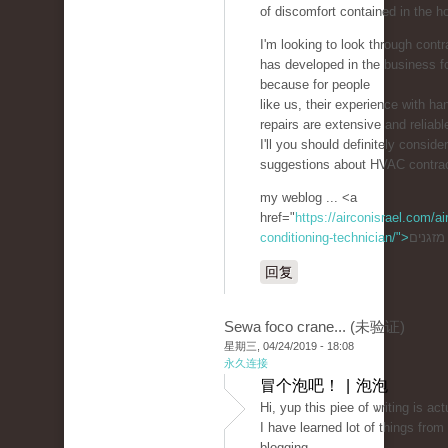
of discomfort contained in the h
I'm looking to look through contr
has developed in the business f
because for people
like us, their experience with ha
repairs are extensive and reliabl
I'll you should definitely consider
suggestions about HVAC contrac
my weblog ... <a
href="
https://airconisrael.com/air
conditioning-technician/">
回复
Sewa foco crane... (未验证)
星期三, 04/24/2019 - 18:08
永久连接
冒个泡吧！ | 泡泡
Hi, yup this piee of ѡriting is ac
I have learned lot of thingѕ fr᧐m 
blogging.