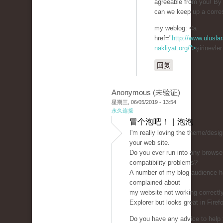
agreeable from you! By
can we keep up a corr
my weblog: <a
href="
http://www.uluslar
nakliyat.org/">
şirinevle
回复
Anonymous (未验证)
星期三, 06/05/2019 - 13:54
永久连接
冒个泡吧！ | 泡泡
I'm really loving the theme/desig
your web site.
Do you ever run into any browse
compatibility problems?
A number of my blog audience 
complained about
my website not working correctly
Explorer but looks great in Firef
Do you have any advice to help f