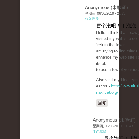
Anonymous (未验证)
星期三, 06/05/2019 - 21:23
永久连接
冒个泡吧！ | 泡泡
Hello, i think that i saw
visited my web site so 
“return the favor”.I
am trying to find things 
enhance my web site!I
its ok
to use a few of your ide
Also visit my blog - şiri
escort -
http://www.ulusl
nakliyat.org/
回复
Anonymous (未验证)
星期四, 06/06/2019 - 00:43
永久连接
冒个泡吧！ | 