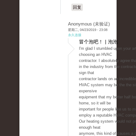
回复
Anonymous (未验证)
星期二, 04/23/2019 - 23:08
永久连接
冒个泡吧！ | 泡泡
I'm glad I stumbled upon your ar
choosing an HVAC
contractor. I absolutely agree tha
in the industry from the contract
sign that
contractor lands on an incredible
HVAC system may be the the si
expensive
equipment that my better half bo
home, so it will be
important for people like us to m
employ a reputable HVAC comp
Our heating system would not p
enough heat
anymore, this kind of causes a g