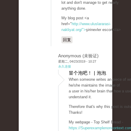
lot and don't manage to get nearly
anything done.
My blog post <a
href="
http://www.uluslararasi-
nakliyat.org/">
şirinevler escort</a>
回复
Anonymous (未验证)
星期二, 04/23/2019 - 10:27
永久连接
冒个泡吧！ | 泡泡
When someone writes an piece of wri
he/she maintains the image of
a user in his/her brain that how a us
understand it.
Therefore that's why this post is out
Thanks!
My webpage - Top Shelf Bread -
https://Superexamplenoncontext.co