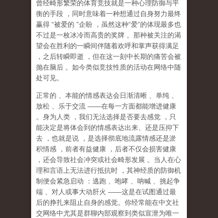
曾经畸形繁荣的体育竞技就是一种心理防御与平
衡的手段
，同时意味着一种想通过自身努力最终
赢得
“
被爱的
”
企盼
，虽然这种
“
爱
”
的体现最多也
不过是一枚冰冷而高贵的奖牌
。那种
被关注的渴
望
会在胜利的一瞬间伴随着欢呼和掌声获得满足
，之后转瞬即逝
，但在这一刻中长期的痛苦会被
抛在脑后
。如今类似竞技性质的活动在网络中随
处可见。
正常的
、本能的情感表达会日渐清晰
、单纯
、
放松
、乐于交流
——
在每一方面都能增进健康
。身为人类
，我们无法选择是否要去感觉
，只
能决定是将体会到的情感表达出来、还是压抑下
去
，也就是说
，
是选择彻底地流露情感还是淤
积情感
，前者有益健康
，后者不仅会损害健康
，还会导致社会冲突或社会畸形发展
。当人在心
理和言语上无法进行抵抗时
，其神经质的防御机
制便会紧急启动
：逃跑
、咆哮
、呐喊
、挑起争
端
、对人或事大动肝火
——
这是在试图通过最
后的挣扎来阻止自身的感觉。你经常能在中文社
交网络中尤其是群聊内部观察到类似宣泄为唯一