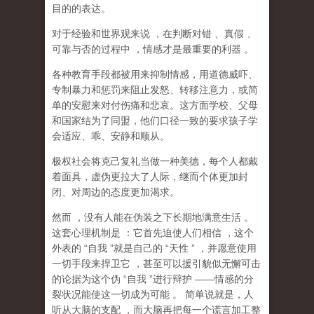
目的的表达。
对于经验和世界观来说
，在判断对错
、真假
、
可靠与否的过程中
，情感才是最重要的利器
。
各种教育手段都被用来抑制情感，用道德威吓、
专制暴力和惩罚来阻止发怒、转移注意力，或简
单的安慰来对付伤痛和悲哀。这方面学校、父母
和国家结为了同盟，他们口径一致的要求孩子学
会适应、乖、安静和顺从。
极权社会将克己复礼当做一种美德，每个人都戴
着面具，虚伪更拉大了人际，继而个体更加封
闭、对周边的态度更加渴求。
然而
，没有人能在伪装之下长期地满意生活
。
这套心理机制是
：它首先迫使人们相信
，这个
外表的
“
自我
”
就是自己的
“
天性
”
，并愿意使用
一切手段来捍卫它
，甚至可以援引貌似无懈可击
的论据为这个伪
“
自我
”
进行辩护
——
情感的分
裂状况能使这一切成为可能
。
简单说就是，
人
听从大脑的支配
，而大脑再把每一个谎言加工整