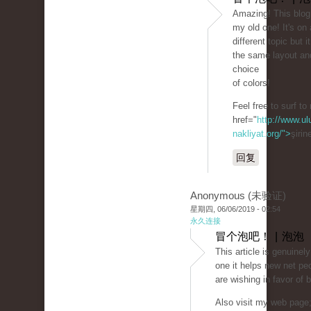
Amazing! This blog 
my old one! It's on
different topic but 
the same layout an
choice
of colors!
Feel free to surf to
href="
http://www.ul
nakliyat.org/">
şirin
回复
Anonymous (未验证)
星期四, 06/06/2019 - 02:54
永久连接
冒个泡吧！ | 泡泡
This article is genuinel
one it helps new net pe
are wishing in favor of 
Also visit my web page; 