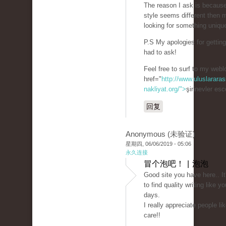
The reason I ask is becaus
style seems different then 
looking for something uniqu
P.S My apologies for getting 
had to ask!
Feel free to surf to my webl
href="
http://www.uluslararas
nakliyat.org/">
şirinevler es
回复
Anonymous (未验证)
星期四, 06/06/2019 - 05:06
永久连接
冒个泡吧！ | 泡泡
Good site you have here.. It's
to find quality writing like y
days.
I really appreciate people li
care!!