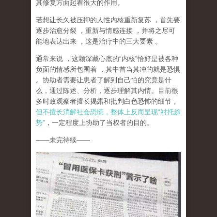
其修复方面起着很大的作用。
若想让长久被压抑的人性内核重新复苏
，首先要
逐步治愈分裂
，重新与情感连接
，并将之尽可
能地表达出来
，这是治疗中的三大要素
。
通常来说
，这颗深藏心底的
“
内核
”
恰好是被各种
负面的情感所包围着
，其中首当其冲的就是恐惧
。协助者需要让患者了解到自己怕的究竟是什
么，通过陈述、分析，逐步理解其内情。目前很
多时政观察者擅长揭露和批判白色恐怖的细节，
但不擅长消解社会恐慌，整体上反而呈现
“
衬托趋
势
”
，一定程度上协助了当权者的目的。
——
未完待续
——