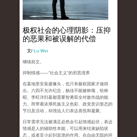
极权社会的心理阴影：压抑
的恶果和被误解的代偿
文/
Lu Wei
继续前文。
抑制情感
——“
社会主义
”
的邪恶境界
在墓地里安装摄像头，也只有极权国家才做得
出。六四不允许纪念，杨佳不能被称颂，给林
昭、李旺洋扫墓都需要智勇双全对敌作战的能
力。而带着浓厚民族主义色彩、政党意识形态的
节日及活动，却强迫人们表达喜悦和凝聚。
日常需求无法被满足必然会引起情感起伏，
表达
情感是人的辅助性本能，可以用来结束缺陷状
态，或者至少起到宣泄的作用
。在自由无阻的环