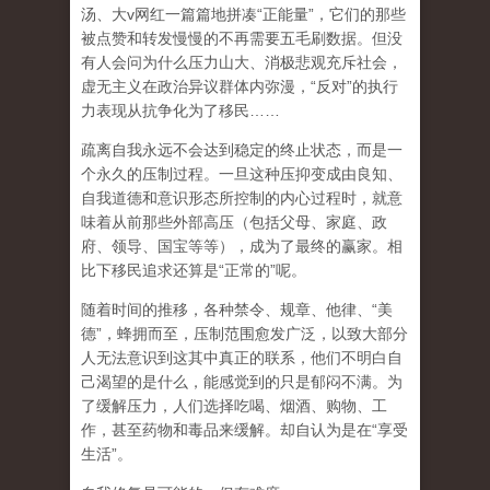
汤、大
v
网红一篇篇地拼凑
“
正能量
”
，它们的那些
被点赞和转发慢慢的不再需要五毛刷数据。但没
有人会问为什么压力山大、消极悲观充斥社会，
虚无主义在政治异议群体内弥漫，
“
反对
”
的执行
力表现从抗争化为了移民
……
疏离自我永远不会达到稳定的终止状态，而是一
个永久的压制过程
。一旦这种压抑变成由良知、
自我道德和意识形态所控制的内心过程时，就意
味着从前那些外部高压（包括父母、家庭、政
府、领导、国宝等等），成为了最终的赢家。相
比下移民追求还算是
“
正常的
”
呢。
随着时间的推移，各种禁令、规章、他律、
“
美
德
”
，蜂拥而至，压制范围愈发广泛，以致大部分
人无法意识到这其中真正的联系，他们不明白自
己渴望的是什么，能感觉到的只是郁闷不满。为
了缓解压力，人们选择吃喝、烟酒、购物、工
作，甚至药物和毒品来缓解。却自认为是在
“
享受
生活
”
。