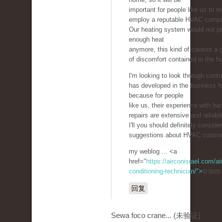
important for people like us to m
employ a reputable HVAC comp
Our heating system would not p
enough heat
anymore, this kind of causes a g
of discomfort contained in the h
I'm looking to look through contr
has developed in the business f
because for people
like us, their experience with ha
repairs are extensive and reliabl
I'll you should definitely consider
suggestions about HVAC contrac
my weblog ... <a
href="
https://airconisrael.com/air
conditioning-technician/">
回复
Sewa foco crane... (未验证)