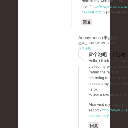
Here is my web site :: <a
href="
http://www.uluslararas
nakliyat.org/">
şirinevler es
回复
Anonymous (未验证)
星期三, 06/05/2019 - 21:23
永久连接
冒个泡吧！ | 泡泡
Hello, i think that i saw
visited my web site so 
“return the favor”.I
am trying to find things 
enhance my web site!I
its ok
to use a few of your ide
Also visit my blog - şiri
escort -
http://www.ulusl
nakliyat.org/
回复