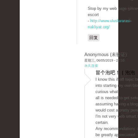
Stop by my web page şirine
escort
-
http://www.uluslararasi-
nakliyat.org/
回复
Anonymous (未验证)
星期三, 06/05/2019 - 22:55
永久连接
冒个泡吧！ | 泡泡
I know this if off topic 
into starting my own bl
curious what
all is needed to get set
assuming having a blog 
would cost a pretty pen
I'm not very web smart
certain.
Any recommendations o
be greatly appreciated.