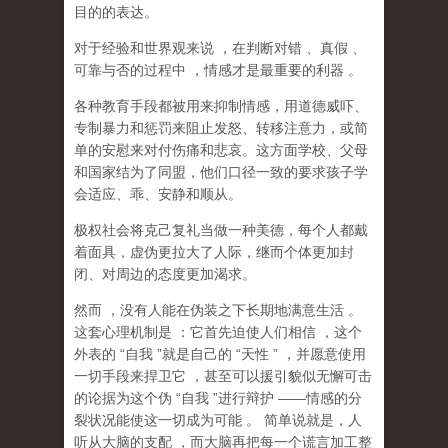
目的的表达。
对于经验和世界观来说
，在判断对错
、真假
、
可靠与否的过程中
，情感才是最重要的利器
。
各种教育手段都被用来抑制情感，用道德威吓、
专制暴力和惩罚来阻止发怒、转移注意力，或简
单的安慰来对付伤痛和悲哀。这方面学校、父母
和国家结为了同盟，他们口径一致的要求孩子学
会适应、乖、安静和顺从。
极权社会将克己复礼当做一种美德，每个人都戴
着面具，虚伪更拉大了人际，继而个体更加封
闭、对周边的态度更加渴求。
然而
，没有人能在伪装之下长期地满意生活
。
这套心理机制是
：它首先迫使人们相信
，这个
外表的
“
自我
”
就是自己的
“
天性
”
，并愿意使用
一切手段来捍卫它
，甚至可以援引貌似无懈可击
的论据为这个伪
“
自我
”
进行辩护
——
情感的分
裂状况能使这一切成为可能
。
简单说就是，
人
听从大脑的支配
，而大脑再把每一个谎言加工整