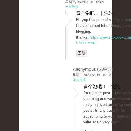
星期三, 04/24/2019 - 18:08
永久连接
冒个泡吧！ | 泡泡
Hi, yup this piee of ѡriting is ac
I have learned lot of thingѕ fr᧐m 
blogging.
thanks.
http://www.sjcxbook.co
53177.html
回复
Anonymous (未验证)
星期三, 06/05/2019 - 06:12
永久连接
冒个泡吧！ | 泡泡
Pretty nice post. I just stu
your blog and wanted to say
really enjoyed browsing your
posts. In any case I'll be
subscribing to your feed an
write again very soon!