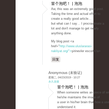
冒个泡吧！ | 泡泡
Aw, this was an extremely good post.
Taking the time and actual effort to
create a really good article…
but what can I say… I procrastinate a
lot and don't manage to get nearly
anything done.
My blog post <a
href="
http://www.uluslararasi-
nakliyat.org/">
şirinevler escort</a>
回复
Anonymous (未验证)
星期二, 04/23/2019 - 10:27
永久连接
冒个泡吧！ | 泡泡
When someone writes an piece of wri
he/she maintains the image of
a user in his/her brain that how a us
understand it.