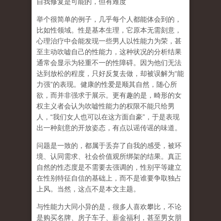
自我修复是可能的，但有难度
举个很简单的例子，几乎每个人都能体会到的，
比如性领域。性是基本生理，它原本无需刻意，
心理治疗中会能发现一些男人以性能力为荣，甚
至主动吹嘘自己的性能力，这种状况的分析结果
通常会显示为轻重不一的性障碍。因为他们无法
达到放松的程度，只好反复去做，却被误解为
“
能
力强
”
的表现。健康的性爱是顺其自然，随心所
欲，而并非强求于展示。更有趣的是，畸形的女
权主义者会认为吹嘘性能力的权限不能只给男
人，
“
我们女人也可以在这方面自豪
”
，于是表现
出一种刻意的开放姿态，有点以谣传谣的味道。
问题是一致的，都属于丢弃了自我的感受，被环
境、认同需求、社会价值观所绑架的结果。真正
自然的性态度是不需要去强调的，性别平等建立
在性别特征自信的基础上，而不是谁要争取独占
上风。当然，这点不是本文主题。
与性能力大同小异的是，很多人喜欢攀比，不论
是购买名牌、房子车子、薪金福利，甚至男女朋