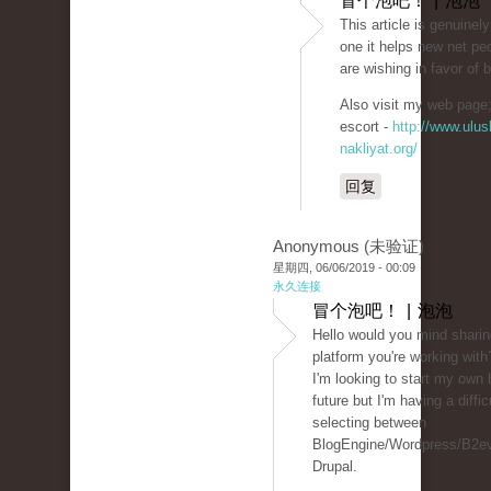
冒个泡吧！ | 泡泡
This article is genuinel
one it helps new net pe
are wishing in favor of 
Also visit my web page; 
escort -
http://www.ulusl
nakliyat.org/
回复
Anonymous (未验证)
星期四, 06/06/2019 - 00:09
永久连接
冒个泡吧！ | 泡泡
Hello would you mind sharin
platform you're working with
I'm looking to start my own 
future but I'm having a diffic
selecting between
BlogEngine/Wordpress/B2ev
Drupal.