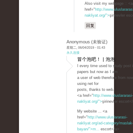
Also visit my webpage :: <a
href="
http://www.uluslararas
nakliyat.org/">
şirinevler es
回复
Anonymous (未验证)
星期二, 06/04/2019 - 01:43
永久连接
冒个泡吧！ | 泡泡
I every time used to study post 
papers but now as I am
a user of web therefore from no
using net for
posts, thanks to web.
<a href="
http://www.uluslararasi-
nakliyat.org/">
şirinevler escort<
My website ... <a
href="
http://www.uluslararasi-
nakliyat.org/ad-category/maslak-
bayan/">m...
escort</a>