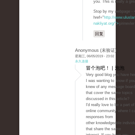
you. This is really a gre
Stop by my webpage - 
href="
http://www.uluslar
nakliyat.org/">
şirinevle
回复
Anonymous (未验证)
星期三, 06/05/2019 - 23:02
永久连接
冒个泡吧！ | 泡泡
Very good blog you have he
I was wanting to know if yo
knew of any message boar
that cover the same topics
discussed in this article?
I'd really love to be a part of
online community where I c
responses from
other knowledgeable individ
that share the same
interest. If you have any