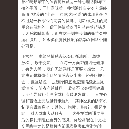
曾经畸形繁荣的体育竞技就是一种心理防御与平
衡的手段
，同时意味着一种想通过自身努力最终
赢得
“
被爱的
”
企盼
，虽然这种
“
爱
”
的体现最多也
不过是一枚冰冷而高贵的奖牌
。那种
被关注的渴
望
会在胜利的一瞬间伴随着欢呼和掌声获得满足
，之后转瞬即逝
，但在这一刻中长期的痛苦会被
抛在脑后
。如今类似竞技性质的活动在网络中随
处可见。
正常的
、本能的情感表达会日渐清晰
、单纯
、
放松
、乐于交流
——
在每一方面都能增进健康
。身为人类
，我们无法选择是否要去感觉
，只
能决定是将体会到的情感表达出来、还是压抑下
去
，也就是说
，
是选择彻底地流露情感还是淤
积情感
，前者有益健康
，后者不仅会损害健康
，还会导致社会冲突或社会畸形发展
。当人在心
理和言语上无法进行抵抗时
，其神经质的防御机
制便会紧急启动
：逃跑
、咆哮
、呐喊
、挑起争
端
、对人或事大动肝火
——
这是在试图通过最
后的挣扎来阻止自身的感觉。你经常能在中文社
交网络中尤其是群聊内部观察到类似宣泄为唯一