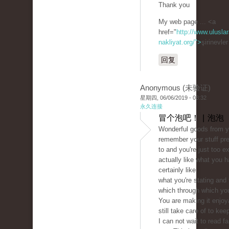
Thank you
My web page ... <a
href="
http://www.uluslar
nakliyat.org/">
şirinevle
回复
Anonymous (未验证)
星期四, 06/06/2019 - 03:32
永久连接
冒个泡吧！ | 泡泡
Wonderful goods from y
remember your stuff pr
to and you're just too ex
actually like what you h
certainly like
what you're stating and
which through which you
You are making it enjoy
still take care of to keep
I can not wait to read f