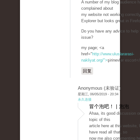
A number of my blog audience 
complained about
my website not working correctly
Explorer but looks great in Firef
Do you have any advice to help f
issue?
my page; <a
href="
http://www.uluslararasi-
nakliyat.org/">
şirinevler escort<
回复
Anonymous (未验证)
星期三, 06/05/2019 - 20:34
永久连接
冒个泡吧！ | 泡泡
Ahaa, its good discussion o
topic of this
article here at this website, 
have read all that, so
now me also commenting he