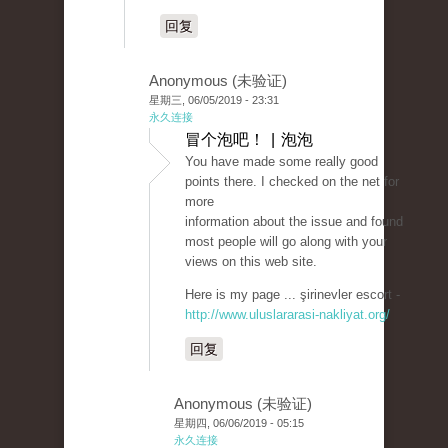
回复
Anonymous (未验证)
星期三, 06/05/2019 - 23:31
永久连接
冒个泡吧！ | 泡泡
You have made some really good
points there. I checked on the net for
more
information about the issue and found
most people will go along with your
views on this web site.
Here is my page ... şirinevler escort -
http://www.uluslararasi-nakliyat.org/
回复
Anonymous (未验证)
星期四, 06/06/2019 - 05:15
永久连接