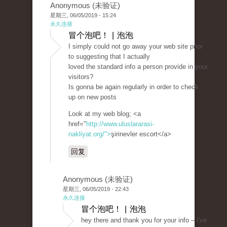
Anonymous (未验证)
星期三, 06/05/2019 - 15:24
永久连接
冒个泡吧！ | 泡泡
I simply could not go away your web site prior
to suggesting that I actually
loved the standard info a person provide in your
visitors?
Is gonna be again regularly in order to check
up on new posts
Look at my web blog; <a
href="
http://www.uluslararasi-
nakliyat.org/">
şirinevler escort</a>
回复
Anonymous (未验证)
星期三, 06/05/2019 - 22:43
永久连接
冒个泡吧！ | 泡泡
hey there and thank you for your info – I've