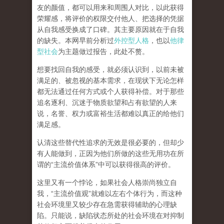
友的颜值，都可以用来和周围人对比，以此获得
荣耀感，将评价的权限交付他人、把选择的凭据
从自我感受换成了口碑。其主要原因就在于自我
的缺失。本网早前分析过
外控型人格
，也以
他律
型社会
为主题做过报告，此处不赘。
想要找回自我的感受，就
必须认识到，以前未被
满足的、被忽视的基本需求，在现状下无论怎样
都无法通过任何方式或个人获得补偿
。对于那些
追名逐利、沉迷于物质欲望和占有欲望的人来
说，名誉、权力或富裕生活都难以真正的给他们
满足感。
认清这些替代性追求的无效是很必要的，但却少
有人能做到，正因为他们所做的这些无用功在所
谓的
“
主流价值体系
”
中可以获得很高的评价。
这里又有一个悖论，如果社会人格崇尚独立自
我，
“
主流价值观
”
就难以左右个体行为，而这种
社会环境里又较少存在急需获得辅助的心理缺
陷。只能说，
缺陷状态所处的社会环境在对抑制