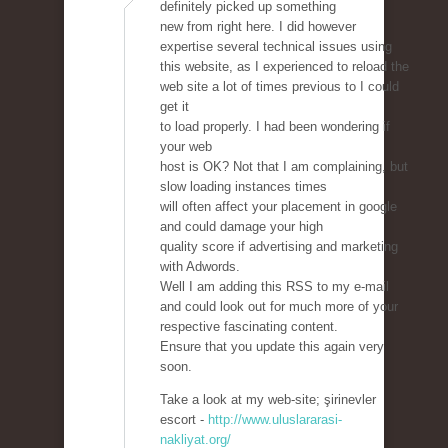
definitely picked up something
new from right here. I did however
expertise several technical issues using
this website, as I experienced to reload the
web site a lot of times previous to I could
get it
to load properly. I had been wondering if
your web
host is OK? Not that I am complaining, but
slow loading instances times
will often affect your placement in google
and could damage your high
quality score if advertising and marketing
with Adwords.
Well I am adding this RSS to my e-mail
and could look out for much more of your
respective fascinating content.
Ensure that you update this again very
soon.
Take a look at my web-site; şirinevler
escort -
http://www.uluslararasi-
nakliyat.org/