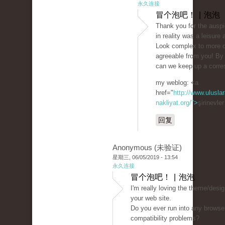
永久连接
冒个泡吧！ | 泡泡
Thank you for the auspic
in reality was a leisure 
Look complex to more d
agreeable from you! By
can we keep up a corr
my weblog: <a
href="
http://www.uluslar
nakliyat.org/">
şirinevle
回复
Anonymous (未验证)
星期三, 06/05/2019 - 13:54
永久连接
冒个泡吧！ | 泡泡
I'm really loving the theme/desig
your web site.
Do you ever run into any browse
compatibility problems?