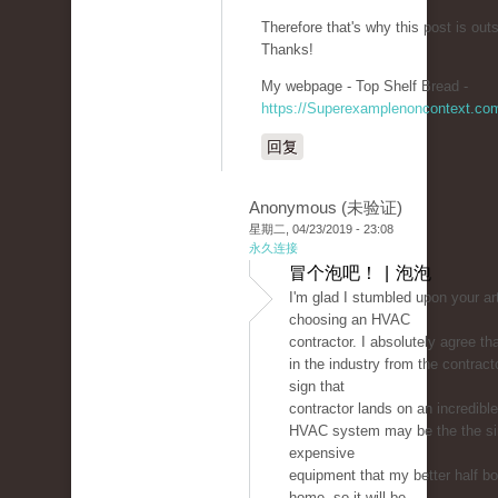
Therefore that's why this post is out
Thanks!
My webpage - Top Shelf Bread -
https://Superexamplenoncontext.co
回复
Anonymous (未验证)
星期二, 04/23/2019 - 23:08
永久连接
冒个泡吧！ | 泡泡
I'm glad I stumbled upon your ar
choosing an HVAC
contractor. I absolutely agree tha
in the industry from the contract
sign that
contractor lands on an incredible
HVAC system may be the the si
expensive
equipment that my better half bo
home, so it will be