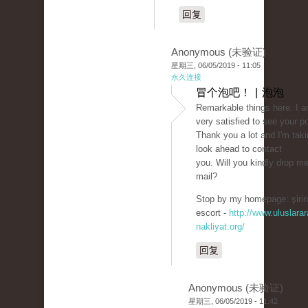
回复
Anonymous (未验证)
星期三, 06/05/2019 - 11:05
永久连接
冒个泡吧！ | 泡泡
Remarkable things here. I 
very satisfied to see your p
Thank you a lot and I'm taki
look ahead to contact
you. Will you kindly drop m
mail?
Stop by my homepage: şirin
escort -
http://www.uluslarar
nakliyat.org/
回复
Anonymous (未验证)
星期三, 06/05/2019 - 11:42