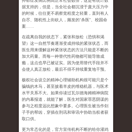
抑郁症发病比例高正常社会数倍，这是有统计数
据支持的，但是，当全社会都沉浸于庞大压力中
的时候，往往更不易察觉程度之轻重，直到有人
自尽、随机性上街砍人，频发的
“
杀医
”
、校园命
案
……
在
疏离自我
的状态下，紧张和放松（恐惧和渴
望）这一自然节奏逐渐变成持续的紧张状态，而
医生用来缓解这种紧张状态的方法只能是不断的
加大药量。而每一种替代性药物都可能导致成
瘾，这点也早已被证实。因为使用替代手段并不
会使人真正放松，最后不得不持续重复地干预。
极权社会设立的精神心理辅助机构很可能只是个
骗钱的木马，甚至披着羊皮的维稳机器，与医术
水平关系不大。如果你读过瓦尔德海姆精神病院
的内幕报道，就能了解，医生对国家罪恶阴谋的
参与之程度远比想象中要多。心理医生被当作刽
子手的帮凶，穿插在刑讯和审讯中协助当权者获
取口供。
更为常态化的是，官方宣传机构不断的给你灌鸡