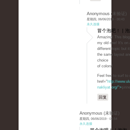
Anonymous (未验证)
星期四, 06/06/2019 - 00:43
永久连接
冒个泡吧！ | 
Amazing! This blog 
my old one! It's on
different topic but 
the same layout an
choice
of colors!
Feel free to surf to
href="
http://www.ul
nakliyat.org/">
şirin
回复
Anonymous (未验证)
星期四, 06/06/2019 - 02:54
永久连接