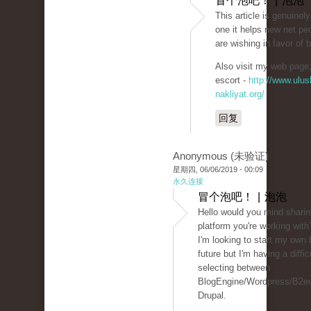
冒个泡吧！ | 泡泡
This article is genuinel
one it helps new net pe
are wishing in favor of 
Also visit my web page; 
escort -
http://www.ulusl
nakliyat.org/
回复
Anonymous (未验证)
星期四, 06/06/2019 - 00:09
永久连接
冒个泡吧！ | 泡泡
Hello would you mind sharin
platform you're working with
I'm looking to start my own 
future but I'm having a diffic
selecting between
BlogEngine/Wordpress/B2ev
Drupal.