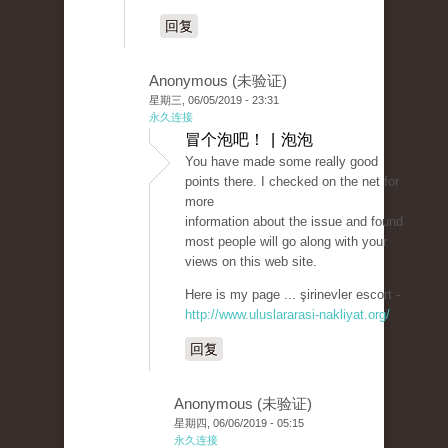
回复
Anonymous (未验证)
星期三, 06/05/2019 - 23:31
永久连接
冒个泡吧！ | 泡泡
You have made some really good
points there. I checked on the net for
more
information about the issue and found
most people will go along with your
views on this web site.
Here is my page ... şirinevler escort -
http://www.uluslararasi-nakliyat.org/
回复
Anonymous (未验证)
星期四, 06/06/2019 - 05:15
永久连接