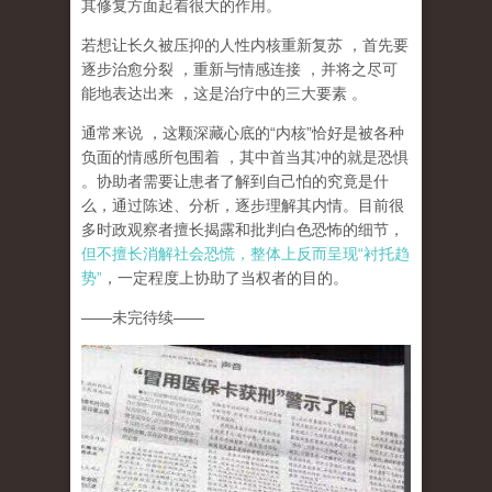
其修复方面起着很大的作用。
若想让长久被压抑的人性内核重新复苏
，首先要
逐步治愈分裂
，重新与情感连接
，并将之尽可
能地表达出来
，这是治疗中的三大要素
。
通常来说
，这颗深藏心底的
“
内核
”
恰好是被各种
负面的情感所包围着
，其中首当其冲的就是恐惧
。协助者需要让患者了解到自己怕的究竟是什
么，通过陈述、分析，逐步理解其内情。目前很
多时政观察者擅长揭露和批判白色恐怖的细节，
但不擅长消解社会恐慌，整体上反而呈现
“
衬托趋
势
”
，一定程度上协助了当权者的目的。
——
未完待续
——