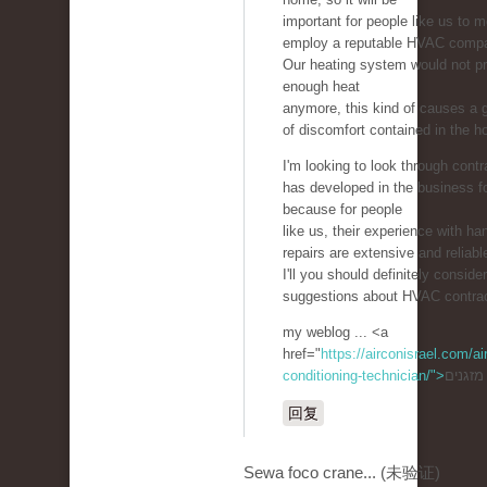
important for people like us to m
employ a reputable HVAC comp
Our heating system would not p
enough heat
anymore, this kind of causes a g
of discomfort contained in the h
I'm looking to look through contr
has developed in the business f
because for people
like us, their experience with ha
repairs are extensive and reliabl
I'll you should definitely consider
suggestions about HVAC contrac
my weblog ... <a
href="
https://airconisrael.com/air
conditioning-technician/">
回复
Sewa foco crane... (未验证)