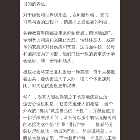
目的的表达。
对于经验和世界观来说
，在判断对错
、真假
、
可靠与否的过程中
，情感才是最重要的利器
。
各种教育手段都被用来抑制情感，用道德威吓、
专制暴力和惩罚来阻止发怒、转移注意力，或简
单的安慰来对付伤痛和悲哀。这方面学校、父母
和国家结为了同盟，他们口径一致的要求孩子学
会适应、乖、安静和顺从。
极权社会将克己复礼当做一种美德，每个人都戴
着面具，虚伪更拉大了人际，继而个体更加封
闭、对周边的态度更加渴求。
然而
，没有人能在伪装之下长期地满意生活
。
这套心理机制是
：它首先迫使人们相信
，这个
外表的
“
自我
”
就是自己的
“
天性
”
，并愿意使用
一切手段来捍卫它
，甚至可以援引貌似无懈可击
的论据为这个伪
“
自我
”
进行辩护
——
情感的分
裂状况能使这一切成为可能
。
简单说就是，
人
听从大脑的支配
，而大脑再把每一个谎言加工整