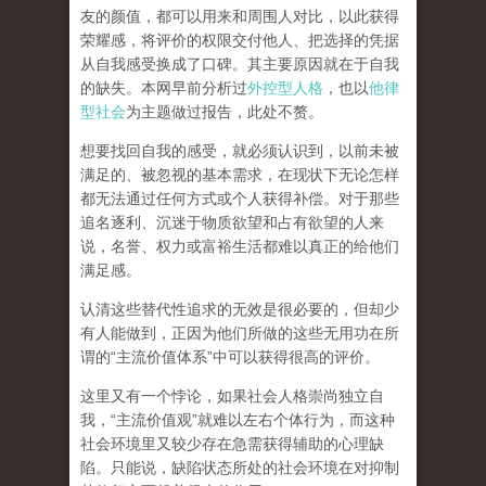
友的颜值，都可以用来和周围人对比，以此获得
荣耀感，将评价的权限交付他人、把选择的凭据
从自我感受换成了口碑。其主要原因就在于自我
的缺失。本网早前分析过
外控型人格
，也以
他律
型社会
为主题做过报告，此处不赘。
想要找回自我的感受，就
必须认识到，以前未被
满足的、被忽视的基本需求，在现状下无论怎样
都无法通过任何方式或个人获得补偿
。对于那些
追名逐利、沉迷于物质欲望和占有欲望的人来
说，名誉、权力或富裕生活都难以真正的给他们
满足感。
认清这些替代性追求的无效是很必要的，但却少
有人能做到，正因为他们所做的这些无用功在所
谓的
“
主流价值体系
”
中可以获得很高的评价。
这里又有一个悖论，如果社会人格崇尚独立自
我，
“
主流价值观
”
就难以左右个体行为，而这种
社会环境里又较少存在急需获得辅助的心理缺
陷。只能说，
缺陷状态所处的社会环境在对抑制