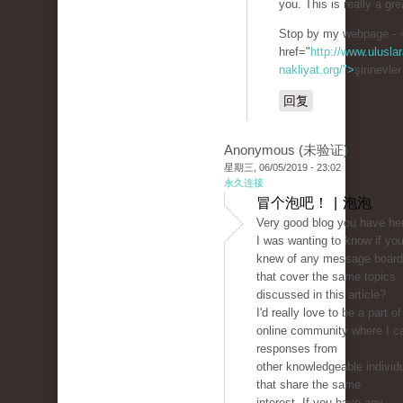
you. This is really a gre
Stop by my webpage - 
href="
http://www.uluslar
nakliyat.org/">
şirinevle
回复
Anonymous (未验证)
星期三, 06/05/2019 - 23:02
永久连接
冒个泡吧！ | 泡泡
Very good blog you have he
I was wanting to know if yo
knew of any message boar
that cover the same topics
discussed in this article?
I'd really love to be a part of
online community where I c
responses from
other knowledgeable individ
that share the same
interest. If you have any