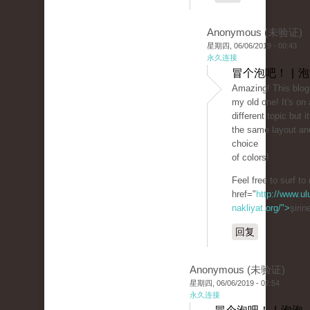
Anonymous (未验证)
星期四, 06/06/2019 - 00:43
永久连接
冒个泡吧！ | 
Amazing! This blog 
my old one! It's on
different topic but 
the same layout an
choice
of colors!
Feel free to surf to
href="
http://www.ul
nakliyat.org/">
şirin
回复
Anonymous (未验证)
星期四, 06/06/2019 - 02:54
永久连接