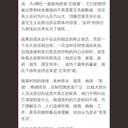
汤、大
v
网红一篇篇地拼凑
“
正能量
”
，它们的那些
被点赞和转发慢慢的不再需要五毛刷数据。但没
有人会问为什么压力山大、消极悲观充斥社会，
虚无主义在政治异议群体内弥漫，
“
反对
”
的执行
力表现从抗争化为了移民
……
疏离自我永远不会达到稳定的终止状态，而是一
个永久的压制过程
。一旦这种压抑变成由良知、
自我道德和意识形态所控制的内心过程时，就意
味着从前那些外部高压（包括父母、家庭、政
府、领导、国宝等等），成为了最终的赢家。相
比下移民追求还算是
“
正常的
”
呢。
随着时间的推移，各种禁令、规章、他律、
“
美
德
”
，蜂拥而至，压制范围愈发广泛，以致大部分
人无法意识到这其中真正的联系，他们不明白自
己渴望的是什么，能感觉到的只是郁闷不满。为
了缓解压力，人们选择吃喝、烟酒、购物、工
作，甚至药物和毒品来缓解。却自认为是在
“
享受
生活
”
。