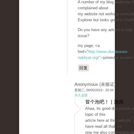
A number of my blog audience 
complained about
my website not working correctly
Explorer but looks great in Firef
Do you have any advice to help f
issue?
my page; <a
href="
http://www.uluslararasi-
nakliyat.org/">
şirinevler escort<
回复
Anonymous (未验证)
星期三, 06/05/2019 - 20:34
永久连接
冒个泡吧！ | 泡泡
Ahaa, its good discussion o
topic of this
article here at this website, 
have read all that, so
now me also commenting he