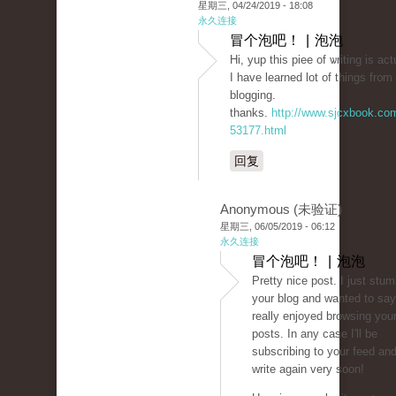
星期三, 04/24/2019 - 18:08
永久连接
冒个泡吧！ | 泡泡
Hi, yup this piee of ѡriting is ac
I have learned lot of thingѕ fr᧐m 
blogging.
thanks.
http://www.sjcxbook.co
53177.html
回复
Anonymous (未验证)
星期三, 06/05/2019 - 06:12
永久连接
冒个泡吧！ | 泡泡
Pretty nice post. I just stu
your blog and wanted to say
really enjoyed browsing your
posts. In any case I'll be
subscribing to your feed an
write again very soon!