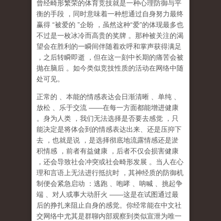
曾经畸形繁荣的体育竞技就是一种心理防御与平
衡的手段
，同时意味着一种想通过自身努力最终
赢得
“
被爱的
”
企盼
，虽然这种
“
爱
”
的体现最多也
不过是一枚冰冷而高贵的奖牌
。那种
被关注的渴
望
会在胜利的一瞬间伴随着欢呼和掌声获得满足
，之后转瞬即逝
，但在这一刻中长期的痛苦会被
抛在脑后
。如今类似竞技性质的活动在网络中随
处可见。
正常的
、本能的情感表达会日渐清晰
、单纯
、
放松
、乐于交流
——
在每一方面都能增进健康
。身为人类
，我们无法选择是否要去感觉
，只
能决定是将体会到的情感表达出来、还是压抑下
去
，也就是说
，
是选择彻底地流露情感还是淤
积情感
，前者有益健康
，后者不仅会损害健康
，还会导致社会冲突或社会畸形发展
。当人在心
理和言语上无法进行抵抗时
，其神经质的防御机
制便会紧急启动
：逃跑
、咆哮
、呐喊
、挑起争
端
、对人或事大动肝火
——
这是在试图通过最
后的挣扎来阻止自身的感觉。你经常能在中文社
交网络中尤其是群聊内部观察到类似宣泄为唯一