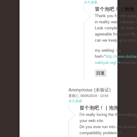
永久连接
冒个泡吧！ | 泡泡
Thank you for the auspic
in reality was a leisure 
Look complex to more d
agreeable from you! By
can we keep up a corr
my weblog: <a
href="
http://www.uluslar
nakliyat.org/">
şirinevle
回复
Anonymous (未验证)
星期三, 06/05/2019 - 13:54
永久连接
冒个泡吧！ | 泡泡
I'm really loving the theme/desig
your web site.
Do you ever run into any browse
compatibility problems?