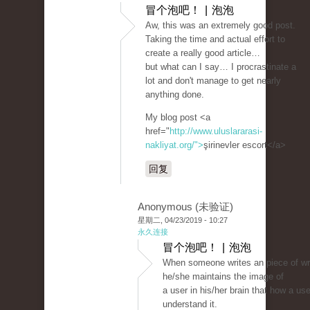
冒个泡吧！ | 泡泡
Aw, this was an extremely good post.
Taking the time and actual effort to
create a really good article…
but what can I say… I procrastinate a
lot and don't manage to get nearly
anything done.
My blog post <a
href="
http://www.uluslararasi-
nakliyat.org/">
şirinevler escort</a>
回复
Anonymous (未验证)
星期二, 04/23/2019 - 10:27
永久连接
冒个泡吧！ | 泡泡
When someone writes an piece of wri
he/she maintains the image of
a user in his/her brain that how a us
understand it.