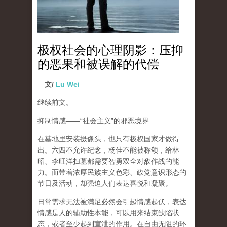
极权社会的心理阴影：压抑
的恶果和被误解的代偿
文/
Lu Wei
继续前文。
抑制情感
——“
社会主义
”
的邪恶境界
在墓地里安装摄像头，也只有极权国家才做得
出。六四不允许纪念，杨佳不能被称颂，给林
昭、李旺洋扫墓都需要智勇双全对敌作战的能
力。而带着浓厚民族主义色彩、政党意识形态的
节日及活动，却强迫人们表达喜悦和凝聚。
日常需求无法被满足必然会引起情感起伏，
表达
情感是人的辅助性本能，可以用来结束缺陷状
态，或者至少起到宣泄的作用
。在自由无阻的环