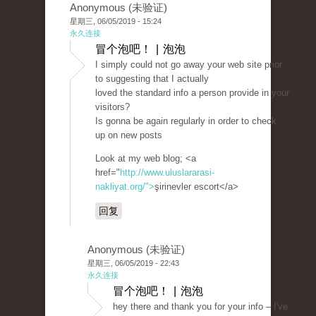
Anonymous (未验证)
星期三, 06/05/2019 - 15:24
永久连接
冒个泡吧！ | 泡泡
I simply could not go away your web site prior
to suggesting that I actually
loved the standard info a person provide in your
visitors?
Is gonna be again regularly in order to check
up on new posts
Look at my web blog; <a
href="
http://www.uluslararasi-
nakliyat.org/">
şirinevler escort</a>
回复
Anonymous (未验证)
星期三, 06/05/2019 - 22:43
永久连接
冒个泡吧！ | 泡泡
hey there and thank you for your info – I've