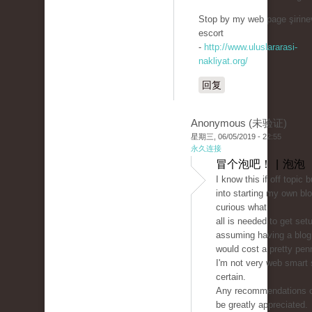
Stop by my web page şirine
escort
-
http://www.uluslararasi-
nakliyat.org/
回复
Anonymous (未验证)
星期三, 06/05/2019 - 22:55
永久连接
冒个泡吧！ | 泡泡
I know this if off topic 
into starting my own bl
curious what
all is needed to get set
assuming having a blog 
would cost a pretty pen
I'm not very web smart
certain.
Any recommendations o
be greatly appreciated.