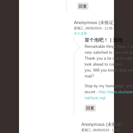
回复
Anonymous (未验证)
星期三, 06/05/2019 - 11:05
永久连接
冒个泡吧！ | 泡泡
Remarkable things here. I 
very satisfied to see your p
Thank you a lot and I'm taki
look ahead to contact
you. Will you kindly drop m
mail?
Stop by my homepage: şirin
escort -
http://www.uluslarar
nakliyat.org/
回复
Anonymous (未验证)
星期三, 06/05/2019 - 11:42