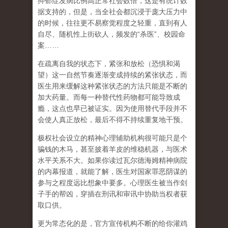
抑郁症发病比例高正常社会数倍，这是有统计数
据支持的，但是，当全社会都沉浸于庞大压力中
的时候，往往更不易察觉程度之轻重，直到有人
自尽、随机性上街砍人，频发的
“
杀医
”
、校园命
案
……
在
疏离自我
的状态下，紧张和放松（恐惧和渴
望）这一自然节奏逐渐变成持续的紧张状态，而
医生用来缓解这种紧张状态的方法只能是不断的
加大药量。而每一种替代性药物都可能导致成
瘾，这点也早已被证实。因为使用替代手段并不
会使人真正放松，最后不得不持续重复地干预。
极权社会设立的精神心理辅助机构很可能只是个
骗钱的木马，甚至披着羊皮的维稳机器，与医术
水平关系不大。如果你读过瓦尔德海姆精神病院
的内幕报道，就能了解，医生对国家罪恶阴谋的
参与之程度远比想象中要多。心理医生被当作刽
子手的帮凶，穿插在刑讯和审讯中协助当权者获
取口供。
更为常态化的是，官方宣传机构不断的给你灌鸡