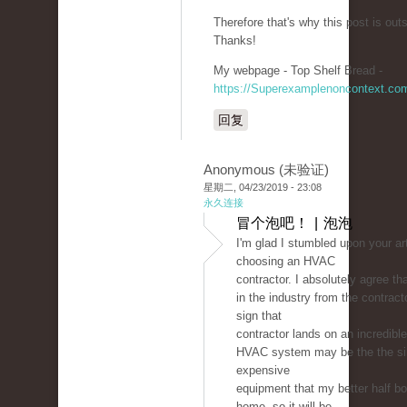
Therefore that's why this post is out
Thanks!
My webpage - Top Shelf Bread -
https://Superexamplenoncontext.co
回复
Anonymous (未验证)
星期二, 04/23/2019 - 23:08
永久连接
冒个泡吧！ | 泡泡
I'm glad I stumbled upon your ar
choosing an HVAC
contractor. I absolutely agree tha
in the industry from the contract
sign that
contractor lands on an incredible
HVAC system may be the the si
expensive
equipment that my better half bo
home, so it will be