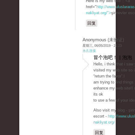
Here is my web site :: <a
href="
http://www.uluslararas
nakliyat.org/">
şirinevler es
回复
Anonymous (未验证)
星期三, 06/05/2019 - 21:23
永久连接
冒个泡吧！ | 泡泡
Hello, i think that i saw
visited my web site so 
“return the favor”.I
am trying to find things 
enhance my web site!I
its ok
to use a few of your ide
Also visit my blog - şiri
escort -
http://www.ulusl
nakliyat.org/
回复