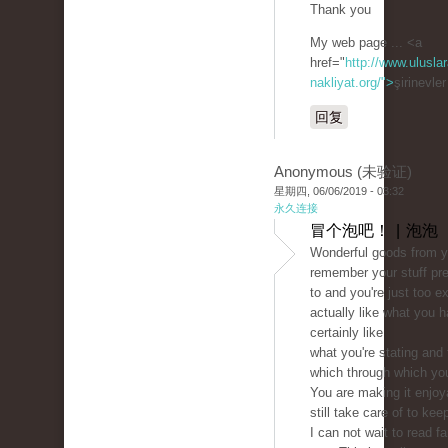
Thank you
My web page ... <a
href="
http://www.uluslar
nakliyat.org/">
şirinevle
回复
Anonymous (未验证)
星期四, 06/06/2019 - 03:32
永久连接
冒个泡吧！ | 泡泡
Wonderful goods from y
remember your stuff pr
to and you're just too ex
actually like what you h
certainly like
what you're stating and
which through which you
You are making it enjoy
still take care of to keep
I can not wait to read f