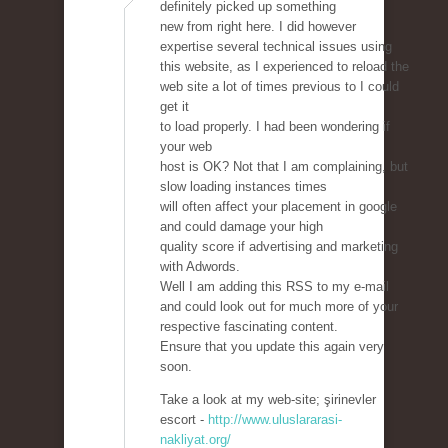
definitely picked up something
new from right here. I did however
expertise several technical issues using
this website, as I experienced to reload the
web site a lot of times previous to I could
get it
to load properly. I had been wondering if
your web
host is OK? Not that I am complaining, but
slow loading instances times
will often affect your placement in google
and could damage your high
quality score if advertising and marketing
with Adwords.
Well I am adding this RSS to my e-mail
and could look out for much more of your
respective fascinating content.
Ensure that you update this again very
soon.
Take a look at my web-site; şirinevler
escort -
http://www.uluslararasi-
nakliyat.org/