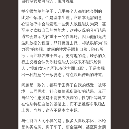
自我修复是可能的，但有难度
举个很简单的例子，几乎每个人都能体会到的，
比如性领域。性是基本生理，它原本无需刻意，
心理治疗中会能发现一些男人以性能力为荣，甚
至主动吹嘘自己的性能力，这种状况的分析结果
通常会显示为轻重不一的性障碍。因为他们无法
达到放松的程度，只好反复去做，却被误解为
“
能
力强
”
的表现。健康的性爱是顺其自然，随心所
欲，而并非强求于展示。更有趣的是，畸形的女
权主义者会认为吹嘘性能力的权限不能只给男
人，
“
我们女人也可以在这方面自豪
”
，于是表现
出一种刻意的开放姿态，有点以谣传谣的味道。
问题是一致的，都属于丢弃了自我的感受，被环
境、认同需求、社会价值观所绑架的结果。真正
自然的性态度是不需要去强调的，性别平等建立
在性别特征自信的基础上，而不是谁要争取独占
上风。当然，这点不是本文主题。
与性能力大同小异的是，很多人喜欢攀比，不论
是购买名牌、房子车子、薪金福利，甚至男女朋