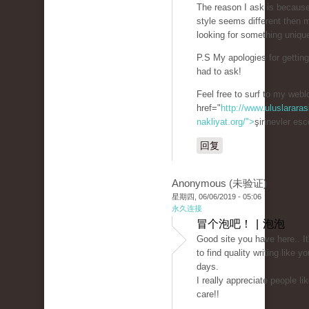
The reason I ask is becaus
style seems different then 
looking for something uniqu
P.S My apologies for getting 
had to ask!
Feel free to surf to my webl
href="
http://www.uluslararas
nakliyat.org/">
şirinevler es
回复
Anonymous (未验证)
星期四, 06/06/2019 - 05:06
永久连接
冒个泡吧！ | 泡泡
Good site you have here.. It's
to find quality writing like y
days.
I really appreciate people li
care!!