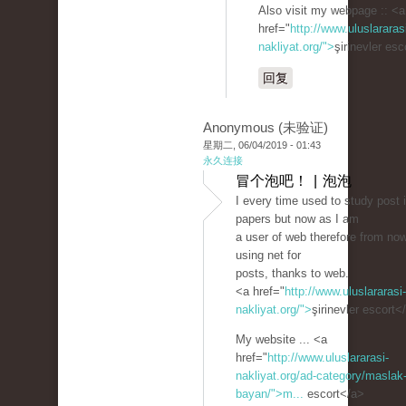
Also visit my webpage :: <a
href="
http://www.uluslararas
nakliyat.org/">
şirinevler es
回复
Anonymous (未验证)
星期二, 06/04/2019 - 01:43
永久连接
冒个泡吧！ | 泡泡
I every time used to study post 
papers but now as I am
a user of web therefore from no
using net for
posts, thanks to web.
<a href="
http://www.uluslararasi-
nakliyat.org/">
şirinevler escort<
My website ... <a
href="
http://www.uluslararasi-
nakliyat.org/ad-category/maslak-
bayan/">m...
escort</a>