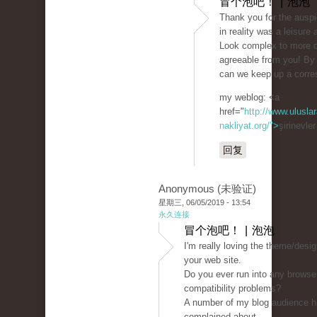
冒个泡吧！ | 泡泡
Thank you for the auspic
in reality was a leisure 
Look complex to more d
agreeable from you! By
can we keep up a corr
my weblog: <a
href="
http://www.uluslar
nakliyat.org/">
şirinevle
回复
Anonymous (未验证)
星期三, 06/05/2019 - 13:54
永久连接
冒个泡吧！ | 泡泡
I'm really loving the theme/desig
your web site.
Do you ever run into any browse
compatibility problems?
A number of my blog audience 
complained about