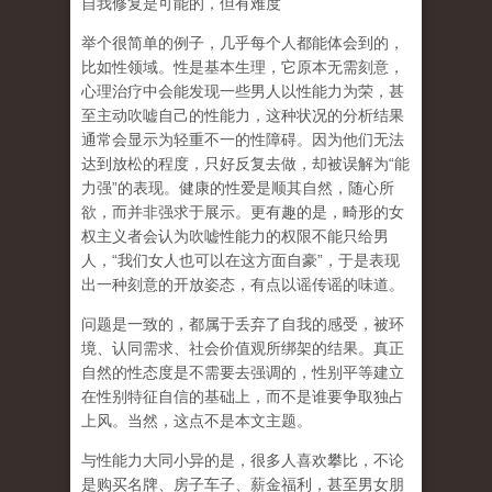
自我修复是可能的，但有难度
举个很简单的例子，几乎每个人都能体会到的，
比如性领域。性是基本生理，它原本无需刻意，
心理治疗中会能发现一些男人以性能力为荣，甚
至主动吹嘘自己的性能力，这种状况的分析结果
通常会显示为轻重不一的性障碍。因为他们无法
达到放松的程度，只好反复去做，却被误解为
“
能
力强
”
的表现。健康的性爱是顺其自然，随心所
欲，而并非强求于展示。更有趣的是，畸形的女
权主义者会认为吹嘘性能力的权限不能只给男
人，
“
我们女人也可以在这方面自豪
”
，于是表现
出一种刻意的开放姿态，有点以谣传谣的味道。
问题是一致的，都属于丢弃了自我的感受，被环
境、认同需求、社会价值观所绑架的结果。真正
自然的性态度是不需要去强调的，性别平等建立
在性别特征自信的基础上，而不是谁要争取独占
上风。当然，这点不是本文主题。
与性能力大同小异的是，很多人喜欢攀比，不论
是购买名牌、房子车子、薪金福利，甚至男女朋