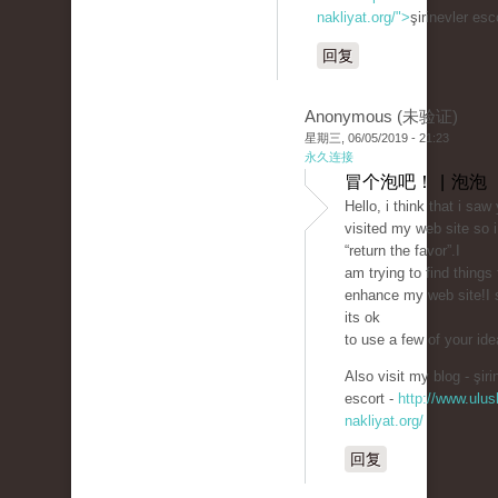
nakliyat.org/">
şirinevler es
回复
Anonymous (未验证)
星期三, 06/05/2019 - 21:23
永久连接
冒个泡吧！ | 泡泡
Hello, i think that i saw
visited my web site so 
“return the favor”.I
am trying to find things 
enhance my web site!I
its ok
to use a few of your ide
Also visit my blog - şiri
escort -
http://www.ulusl
nakliyat.org/
回复