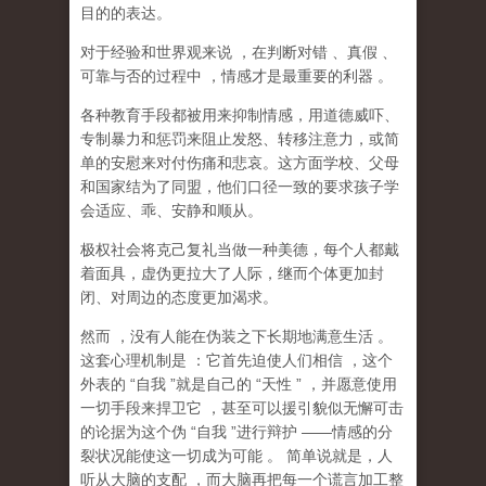
目的的表达。
对于经验和世界观来说
，在判断对错
、真假
、
可靠与否的过程中
，情感才是最重要的利器
。
各种教育手段都被用来抑制情感，用道德威吓、
专制暴力和惩罚来阻止发怒、转移注意力，或简
单的安慰来对付伤痛和悲哀。这方面学校、父母
和国家结为了同盟，他们口径一致的要求孩子学
会适应、乖、安静和顺从。
极权社会将克己复礼当做一种美德，每个人都戴
着面具，虚伪更拉大了人际，继而个体更加封
闭、对周边的态度更加渴求。
然而
，没有人能在伪装之下长期地满意生活
。
这套心理机制是
：它首先迫使人们相信
，这个
外表的
“
自我
”
就是自己的
“
天性
”
，并愿意使用
一切手段来捍卫它
，甚至可以援引貌似无懈可击
的论据为这个伪
“
自我
”
进行辩护
——
情感的分
裂状况能使这一切成为可能
。
简单说就是，
人
听从大脑的支配
，而大脑再把每一个谎言加工整