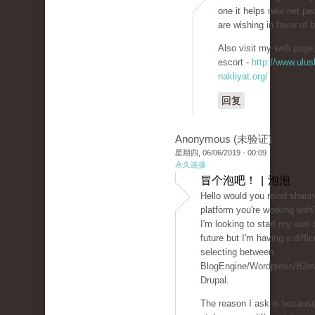
one it helps new net pe
are wishing in favor of 
Also visit my web page; 
escort -
http://www.ulusl
nakliyat.org/
回复
Anonymous (未验证)
星期四, 06/06/2019 - 00:09
永久连接
冒个泡吧！ | 泡泡
Hello would you mind sharin
platform you're working with
I'm looking to start my own 
future but I'm having a diffic
selecting between
BlogEngine/Wordpress/B2ev
Drupal.
The reason I ask is becaus