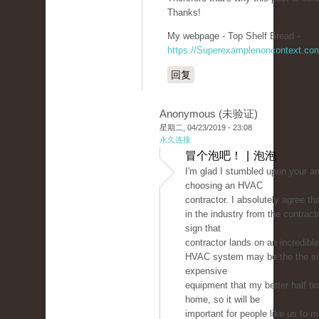
Thanks!
My webpage - Top Shelf Bread -
https://Superexamplenoncontext.co
回复
Anonymous (未验证)
星期二, 04/23/2019 - 23:08
永久连接
冒个泡吧！ | 泡泡
I'm glad I stumbled upon your ar
choosing an HVAC
contractor. I absolutely agree tha
in the industry from the contract
sign that
contractor lands on an incredible
HVAC system may be the the si
expensive
equipment that my better half bo
home, so it will be
important for people like us to m