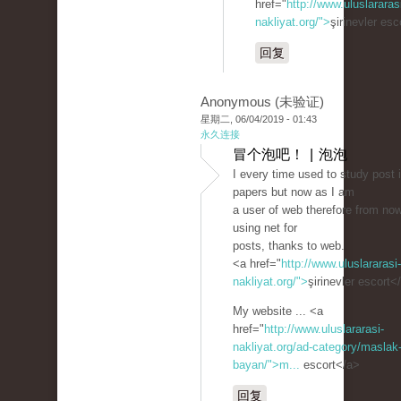
href="
http://www.uluslararas
nakliyat.org/">
şirinevler es
回复
Anonymous (未验证)
星期二, 06/04/2019 - 01:43
永久连接
冒个泡吧！ | 泡泡
I every time used to study post 
papers but now as I am
a user of web therefore from no
using net for
posts, thanks to web.
<a href="
http://www.uluslararasi-
nakliyat.org/">
şirinevler escort<
My website ... <a
href="
http://www.uluslararasi-
nakliyat.org/ad-category/maslak-
bayan/">m...
escort</a>
回复