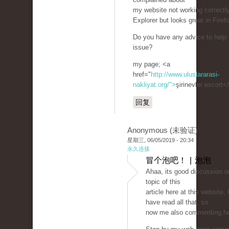
my website not working correctly
Explorer but looks great in Firef
Do you have any advice to help f
issue?
my page; <a
href="
http://www.uluslararasi-
nakliyat.org/">
şirinevler escort<
回复
Anonymous (未验证)
星期三, 06/05/2019 - 20:34
永久连接
冒个泡吧！ | 泡泡
Ahaa, its good discussion o
topic of this
article here at this website, 
have read all that, so
now me also commenting he