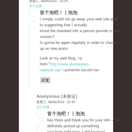
星期三, 06/05/2019 - 15:24
永久连接
冒个泡吧！ | 泡泡
I simply could not go away your web site prior
to suggesting that I actually
loved the standard info a person provide in your
visitors?
Is gonna be again regularly in order to check
up on new posts
Look at my web blog; <a
href="
http://www.uluslararasi-
nakliyat.org/">
şirinevler escort</a>
回复
Anonymous (未验证)
星期三, 06/05/2019 - 22:43
永久连接
冒个泡吧！ | 泡泡
hey there and thank you for your info – I've
definitely picked up something
new from right here. I did however