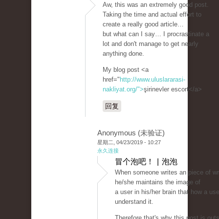
Aw, this was an extremely good post.
Taking the time and actual effort to
create a really good article…
but what can I say… I procrastinate a
lot and don't manage to get nearly
anything done.
My blog post <a
href="
http://www.uluslararasi-
nakliyat.org/">
şirinevler escort</a>
回复
Anonymous (未验证)
星期二, 04/23/2019 - 10:27
永久连接
冒个泡吧！ | 泡泡
When someone writes an piece of wri
he/she maintains the image of
a user in his/her brain that how a us
understand it.
Therefore that's why this post is out