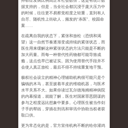
抑郁症发病比例高正常社会数倍，这是有统计数
据支持的，但是，当全社会都沉浸于庞大压力中
的时候，往往更不易察觉程度之轻重，直到有人
自尽、随机性上街砍人，频发的
“
杀医
”
、校园命
案
……
在
疏离自我
的状态下，紧张和放松（恐惧和渴
望）这一自然节奏逐渐变成持续的紧张状态，而
医生用来缓解这种紧张状态的方法只能是不断的
加大药量。而每一种替代性药物都可能导致成
瘾，这点也早已被证实。因为使用替代手段并不
会使人真正放松，最后不得不持续重复地干预。
极权社会设立的精神心理辅助机构很可能只是个
骗钱的木马，甚至披着羊皮的维稳机器，与医术
水平关系不大。如果你读过瓦尔德海姆精神病院
的内幕报道，就能了解，医生对国家罪恶阴谋的
参与之程度远比想象中要多。心理医生被当作刽
子手的帮凶，穿插在刑讯和审讯中协助当权者获
取口供。
更为常态化的是，官方宣传机构不断的给你灌鸡