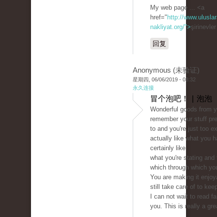
My web page ... <a
href="
http://www.uluslar
nakliyat.org/">
şirinevle
回复
Anonymous (未验证)
星期四, 06/06/2019 - 03:32
永久连接
冒个泡吧！ | 泡泡
Wonderful goods from y
remember your stuff pr
to and you're just too ex
actually like what you h
certainly like
what you're stating and
which through which you
You are making it enjoy
still take care of to keep
I can not wait to read f
you. This is really a gre