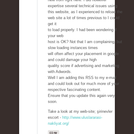
expertise several technical issues using
this website, as I experienced to reload the
web site a lot of times previous to I could
get it
to load properly. I had been wondering if
your web
host is OK? Not that I am complaining, but
slow loading instances times
will often affect your placement in google
and could damage your high
quality score if advertising and marketing
with Adwords.
Well I am adding this RSS to my e-mail
and could look out for much more of your
respective fascinating content.
Ensure that you update this again very
soon.
Take a look at my web-site; şirinevler
escort -
http://www.uluslararasi-
nakliyat.org/
回复