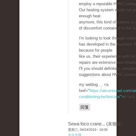
employ a reputable HVAC comp
Our heating system would not p
enough heat
anymore, this kind of causes a g
of discomfort contained in the h
I'm looking to look through contr
has developed in the business f
because for people
like us, their experience with ha
repairs are extensive and reliabl
I'll you should definitely consider
suggestions about HVAC contrac
my weblog ... <a
href="
https://airconisrael.com/air
conditioning-technician/">
回复
Sewa foco crane... (未验证)
星期三, 04/24/2019 - 18:08
永久连接