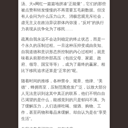
汤、大
v
网红一篇篇地拼凑
“
正能量
”
，它们的那些
被点赞和转发慢慢的不再需要五毛刷数据。但没
有人会问为什么压力山大、消极悲观充斥社会，
虚无主义在政治异议群体内弥漫，
“
反对
”
的执行
力表现从抗争化为了移民
……
疏离自我永远不会达到稳定的终止状态，而是一
个永久的压制过程
。一旦这种压抑变成由良知、
自我道德和意识形态所控制的内心过程时，就意
味着从前那些外部高压（包括父母、家庭、政
府、领导、国宝等等），成为了最终的赢家。相
比下移民追求还算是
“
正常的
”
呢。
随着时间的推移，各种禁令、规章、他律、
“
美
德
”
，蜂拥而至，压制范围愈发广泛，以致大部分
人无法意识到这其中真正的联系，他们不明白自
己渴望的是什么，能感觉到的只是郁闷不满。为
了缓解压力，人们选择吃喝、烟酒、购物、工
作，甚至药物和毒品来缓解。却自认为是在
“
享受
生活
”
。