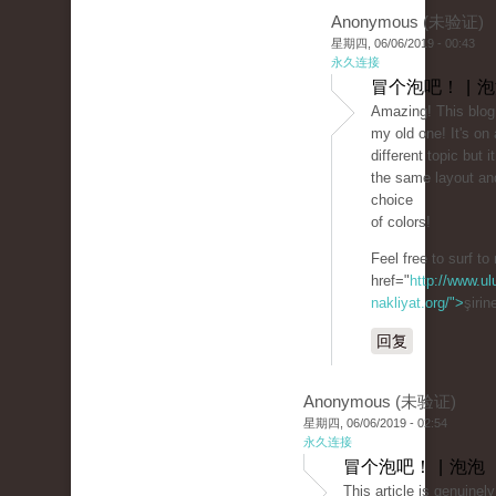
Anonymous (未验证)
星期四, 06/06/2019 - 00:43
永久连接
冒个泡吧！ | 
Amazing! This blog 
my old one! It's on
different topic but 
the same layout an
choice
of colors!
Feel free to surf to
href="
http://www.ul
nakliyat.org/">
şirin
回复
Anonymous (未验证)
星期四, 06/06/2019 - 02:54
永久连接
冒个泡吧！ | 泡泡
This article is genuinel