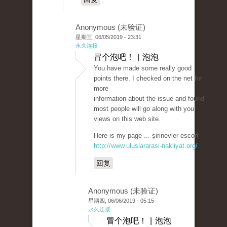
Anonymous (未验证)
星期三, 06/05/2019 - 23:31
永久连接
冒个泡吧！ | 泡泡
You have made some really good
points there. I checked on the net for
more
information about the issue and found
most people will go along with your
views on this web site.
Here is my page ... şirinevler escort -
http://www.uluslararasi-nakliyat.org/
回复
Anonymous (未验证)
星期四, 06/06/2019 - 05:15
永久连接
冒个泡吧！ | 泡泡