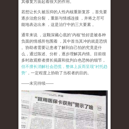
其修复方面起着很大的作用。
若想让长久被压抑的人性内核重新复苏
，首先要
逐步治愈分裂
，重新与情感连接
，并将之尽可
能地表达出来
，这是治疗中的三大要素
。
通常来说
，这颗深藏心底的
“
内核
”
恰好是被各种
负面的情感所包围着
，其中首当其冲的就是恐惧
。协助者需要让患者了解到自己怕的究竟是什
么，通过陈述、分析，逐步理解其内情。目前很
多时政观察者擅长揭露和批判白色恐怖的细节，
但不擅长消解社会恐慌，整体上反而呈现
“
衬托趋
势
”
，一定程度上协助了当权者的目的。
——
未完待续
——