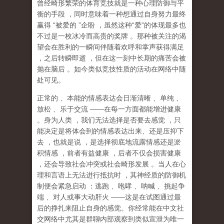
曾经畸形繁荣的体育竞技就是一种心理防御与平
衡的手段
，同时意味着一种想通过自身努力最终
赢得
“
被爱的
”
企盼
，虽然这种
“
爱
”
的体现最多也
不过是一枚冰冷而高贵的奖牌
。那种
被关注的渴
望
会在胜利的一瞬间伴随着欢呼和掌声获得满足
，之后转瞬即逝
，但在这一刻中长期的痛苦会被
抛在脑后
。如今类似竞技性质的活动在网络中随
处可见。
正常的
、本能的情感表达会日渐清晰
、单纯
、
放松
、乐于交流
——
在每一方面都能增进健康
。身为人类
，我们无法选择是否要去感觉
，只
能决定是将体会到的情感表达出来、还是压抑下
去
，也就是说
，
是选择彻底地流露情感还是淤
积情感
，前者有益健康
，后者不仅会损害健康
，还会导致社会冲突或社会畸形发展
。当人在心
理和言语上无法进行抵抗时
，其神经质的防御机
制便会紧急启动
：逃跑
、咆哮
、呐喊
、挑起争
端
、对人或事大动肝火
——
这是在试图通过最
后的挣扎来阻止自身的感觉。你经常能在中文社
交网络中尤其是群聊内部观察到类似宣泄为唯一