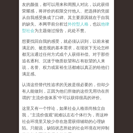
友的颜值，都可以用来和周围人对比，以此获得
荣耀感，将评价的权限交付他人、把选择的凭据
从自我感受换成了口碑。其主要原因就在于自我
的缺失。本网早前分析过
外控型人格
，也以
他律
型社会
为主题做过报告，此处不赘。
想要找回自我的感受，就
必须认识到，以前未被
满足的、被忽视的基本需求，在现状下无论怎样
都无法通过任何方式或个人获得补偿
。对于那些
追名逐利、沉迷于物质欲望和占有欲望的人来
说，名誉、权力或富裕生活都难以真正的给他们
满足感。
认清这些替代性追求的无效是很必要的，但却少
有人能做到，正因为他们所做的这些无用功在所
谓的
“
主流价值体系
”
中可以获得很高的评价。
这里又有一个悖论，如果社会人格崇尚独立自
我，
“
主流价值观
”
就难以左右个体行为，而这种
社会环境里又较少存在急需获得辅助的心理缺
陷。只能说，
缺陷状态所处的社会环境在对抑制