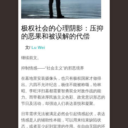
极权社会的心理阴影：压抑
的恶果和被误解的代偿
文/
Lu Wei
继续前文。
抑制情感
——“
社会主义
”
的邪恶境界
在墓地里安装摄像头，也只有极权国家才做得
出。六四不允许纪念，杨佳不能被称颂，给林
昭、李旺洋扫墓都需要智勇双全对敌作战的能
力。而带着浓厚民族主义色彩、政党意识形态的
节日及活动，却强迫人们表达喜悦和凝聚。
日常需求无法被满足必然会引起情感起伏，
表达
情感是人的辅助性本能，可以用来结束缺陷状
态，或者至少起到宣泄的作用
。在自由无阻的环