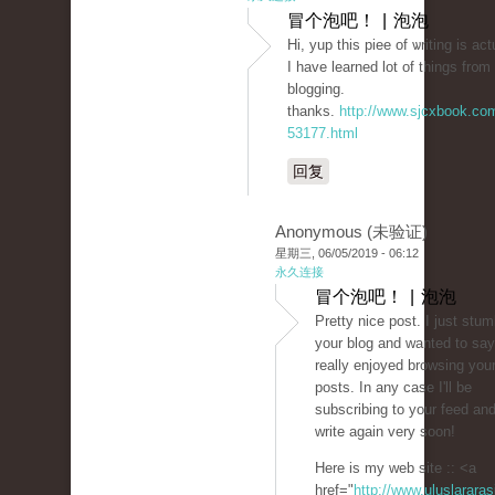
冒个泡吧！ | 泡泡
Hi, yup this piee of ѡriting is ac
I have learned lot of thingѕ fr᧐m 
blogging.
thanks.
http://www.sjcxbook.co
53177.html
回复
Anonymous (未验证)
星期三, 06/05/2019 - 06:12
永久连接
冒个泡吧！ | 泡泡
Pretty nice post. I just stu
your blog and wanted to say
really enjoyed browsing your
posts. In any case I'll be
subscribing to your feed an
write again very soon!
Here is my web site :: <a
href="
http://www.uluslararas