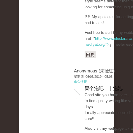
style seems different then 
looking for something uniqu
P.S My apologies for getting 
had to ask!
Feel free to surf to my webl
href="
http://www.uluslararas
nakliyat.org/">
şirinevler es
回复
Anonymous (未验证)
星期四, 06/06/2019 - 05:06
永久连接
冒个泡吧！ | 泡泡
Good site you have here.. It's
to find quality writing like y
days.
I really appreciate people li
care!!
Also visit my webpage :: <a