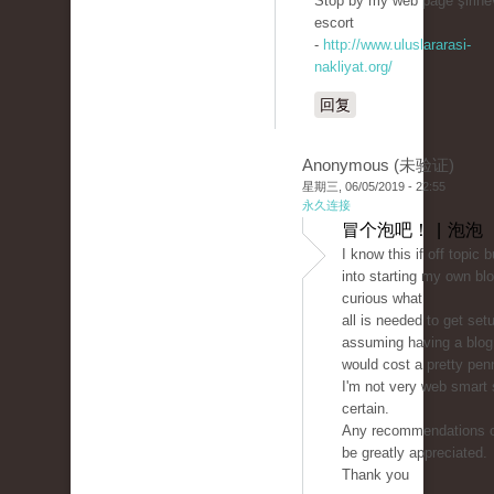
Stop by my web page şirine
escort
-
http://www.uluslararasi-
nakliyat.org/
回复
Anonymous (未验证)
星期三, 06/05/2019 - 22:55
永久连接
冒个泡吧！ | 泡泡
I know this if off topic 
into starting my own bl
curious what
all is needed to get set
assuming having a blog 
would cost a pretty pen
I'm not very web smart
certain.
Any recommendations o
be greatly appreciated.
Thank you