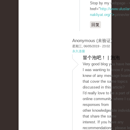
Stop by my webpage - 
href="
http://www.uluslar
nakliyat.org/">
şirinevle
回复
Anonymous (未验证)
星期三, 06/05/2019 - 23:02
永久连接
冒个泡吧！ | 泡泡
Very good blog you have he
I was wanting to know if yo
knew of any message boar
that cover the same topics
discussed in this article?
I'd really love to be a part of
online community where I c
responses from
other knowledgeable individ
that share the same
interest. If you have any
recommendations, please l