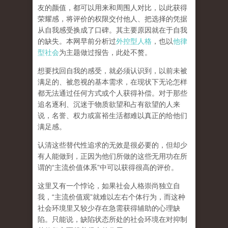
友的颜值，都可以用来和周围人对比，以此获得
荣耀感，将评价的权限交付他人、把选择的凭据
从自我感受换成了口碑。其主要原因就在于自我
的缺失。本网早前分析过
外控型人格
，也以
他律
型社会
为主题做过报告，此处不赘。
想要找回自我的感受，就
必须认识到，以前未被
满足的、被忽视的基本需求，在现状下无论怎样
都无法通过任何方式或个人获得补偿
。对于那些
追名逐利、沉迷于物质欲望和占有欲望的人来
说，名誉、权力或富裕生活都难以真正的给他们
满足感。
认清这些替代性追求的无效是很必要的，但却少
有人能做到，正因为他们所做的这些无用功在所
谓的
“
主流价值体系
”
中可以获得很高的评价。
这里又有一个悖论，如果社会人格崇尚独立自
我，
“
主流价值观
”
就难以左右个体行为，而这种
社会环境里又较少存在急需获得辅助的心理缺
陷。只能说，
缺陷状态所处的社会环境在对抑制