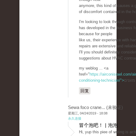
anymore, this kind of causes a g
of discomfort contained in the h
I'm looking to look through contr
has developed in the business f
because for people
like us, their experience with ha
repairs are extensive and reliabl
I'll you should definitely consider
suggestions about HVAC contrac
my weblog ... <a
href="
https://airconisrael.com/air
conditioning-technician/">
回复
Sewa foco crane... (未验证)
星期三, 04/24/2019 - 18:08
永久连接
冒个泡吧！ | 泡泡
Hi, yup this piee of ѡriting is ac