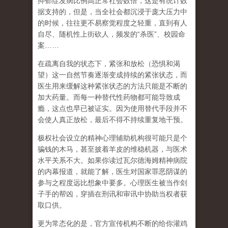
抑郁症发病比例高正常社会数倍，这是有统计数
据支持的，但是，当全社会都沉浸于庞大压力中
的时候，往往更不易察觉程度之轻重，直到有人
自尽、随机性上街砍人，频发的
“
杀医
”
、校园命
案
……
在
疏离自我
的状态下，紧张和放松（恐惧和渴
望）这一自然节奏逐渐变成持续的紧张状态，而
医生用来缓解这种紧张状态的方法只能是不断的
加大药量。而每一种替代性药物都可能导致成
瘾，这点也早已被证实。因为使用替代手段并不
会使人真正放松，最后不得不持续重复地干预。
极权社会设立的精神心理辅助机构很可能只是个
骗钱的木马，甚至披着羊皮的维稳机器，与医术
水平关系不大。如果你读过瓦尔德海姆精神病院
的内幕报道，就能了解，医生对国家罪恶阴谋的
参与之程度远比想象中要多。心理医生被当作刽
子手的帮凶，穿插在刑讯和审讯中协助当权者获
取口供。
更为常态化的是，官方宣传机构不断的给你灌鸡