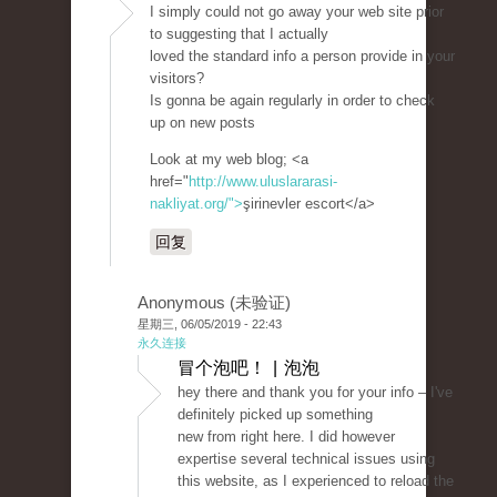
I simply could not go away your web site prior
to suggesting that I actually
loved the standard info a person provide in your
visitors?
Is gonna be again regularly in order to check
up on new posts
Look at my web blog; <a
href="
http://www.uluslararasi-
nakliyat.org/">
şirinevler escort</a>
回复
Anonymous (未验证)
星期三, 06/05/2019 - 22:43
永久连接
冒个泡吧！ | 泡泡
hey there and thank you for your info – I've
definitely picked up something
new from right here. I did however
expertise several technical issues using
this website, as I experienced to reload the