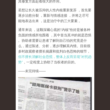
其修复方面起着很大的作用。
若想让长久被压抑的人性内核重新复苏
，首先要
逐步治愈分裂
，重新与情感连接
，并将之尽可
能地表达出来
，这是治疗中的三大要素
。
通常来说
，这颗深藏心底的
“
内核
”
恰好是被各种
负面的情感所包围着
，其中首当其冲的就是恐惧
。协助者需要让患者了解到自己怕的究竟是什
么，通过陈述、分析，逐步理解其内情。目前很
多时政观察者擅长揭露和批判白色恐怖的细节，
但不擅长消解社会恐慌，整体上反而呈现
“
衬托趋
势
”
，一定程度上协助了当权者的目的。
——
未完待续
——