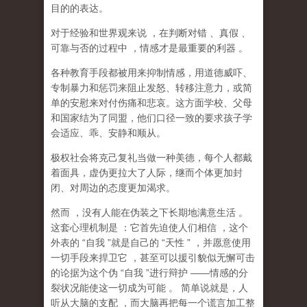
目的的表达。
对于经验和世界观来说
，在判断对错
、真假
、
可靠与否的过程中
，情感才是最重要的利器
。
各种教育手段都被用来抑制情感，用道德威吓、
专制暴力和惩罚来阻止发怒、转移注意力，或简
单的安慰来对付伤痛和悲哀。这方面学校、父母
和国家结为了同盟，他们口径一致的要求孩子学
会适应、乖、安静和顺从。
极权社会将克己复礼当做一种美德，每个人都戴
着面具，虚伪更拉大了人际，继而个体更加封
闭、对周边的态度更加渴求。
然而
，没有人能在伪装之下长期地满意生活
。
这套心理机制是
：它首先迫使人们相信
，这个
外表的
“
自我
”
就是自己的
“
天性
”
，并愿意使用
一切手段来捍卫它
，甚至可以援引貌似无懈可击
的论据为这个伪
“
自我
”
进行辩护
——
情感的分
裂状况能使这一切成为可能
。
简单说就是，
人
听从大脑的支配
，而大脑再把每一个谎言加工整