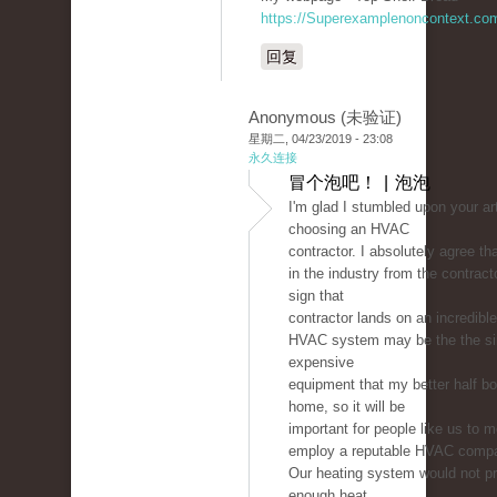
https://Superexamplenoncontext.co
回复
Anonymous (未验证)
星期二, 04/23/2019 - 23:08
永久连接
冒个泡吧！ | 泡泡
I'm glad I stumbled upon your ar
choosing an HVAC
contractor. I absolutely agree tha
in the industry from the contract
sign that
contractor lands on an incredible
HVAC system may be the the si
expensive
equipment that my better half bo
home, so it will be
important for people like us to m
employ a reputable HVAC comp
Our heating system would not p
enough heat