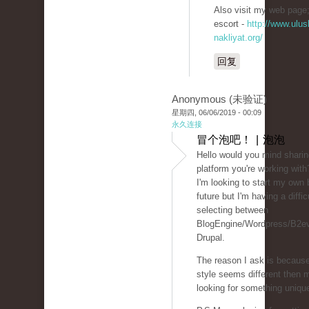
Also visit my web page; 
escort -
http://www.ulusl
nakliyat.org/
回复
Anonymous (未验证)
星期四, 06/06/2019 - 00:09
永久连接
冒个泡吧！ | 泡泡
Hello would you mind sharin
platform you're working with
I'm looking to start my own 
future but I'm having a diffic
selecting between
BlogEngine/Wordpress/B2ev
Drupal.
The reason I ask is becaus
style seems different then 
looking for something uniqu