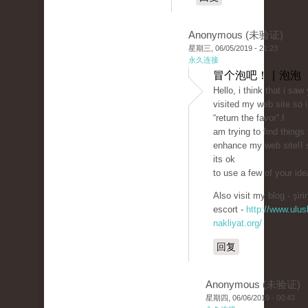
Anonymous (未验证)
星期三, 06/05/2019 - 21:23
永久连接
冒个泡吧！ | 泡泡
Hello, i think that i saw
visited my web site so 
“return the favor”.I
am trying to find things 
enhance my web site!I
its ok
to use a few of your ide
Also visit my blog - şiri
escort -
http://www.ulusl
nakliyat.org/
回复
Anonymous (未验证)
星期四, 06/06/2019 - 00:43