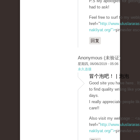
P.S My apologies for getting 
had to ask!
Feel free to surf to my webl
href="
http://www.uluslararas
nakliyat.org/">
şirinevler es
回复
Anonymous (未验证)
星期四, 06/06/2019 - 05:06
永久连接
冒个泡吧！ | 泡泡
Good site you have here.. It's
to find quality writing like y
days.
I really appreciate people li
care!!
Also visit my webpage :: <a
href="
http://www.uluslararas
nakliyat.org/">
şirinevler es