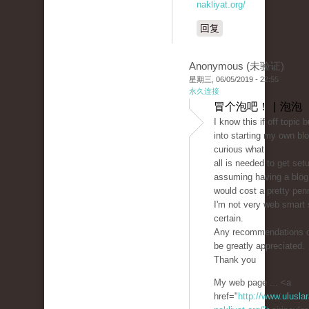
nakliyat.org/
回复
Anonymous (未验证)
星期三, 06/05/2019 - 22:55
永久连接
冒个泡吧！ | 泡泡
I know this if off topic 
into starting my own bl
curious what
all is needed to get set
assuming having a blog 
would cost a pretty pen
I'm not very web smart
certain.
Any recommendations o
be greatly appreciated.
Thank you
My web page ... <a
href="
http://www.uluslar