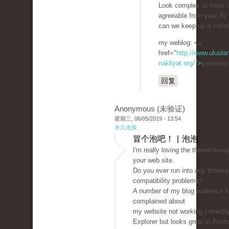
Look complex to more d
agreeable from you! By
can we keep up a corr
my weblog: <a
href="
http://www.uluslar
nakliyat.org/">
şirinevle
回复
Anonymous (未验证)
星期三, 06/05/2019 - 13:54
永久连接
冒个泡吧！ | 泡泡
I'm really loving the theme/desig
your web site.
Do you ever run into any browse
compatibility problems?
A number of my blog audience 
complained about
my website not working correctly
Explorer but looks great in Firef