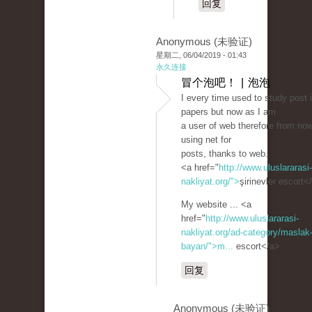
回复
Anonymous (未验证)
星期二, 06/04/2019 - 01:43
永久连接
冒个泡吧！ | 泡泡
I every time used to study post 
papers but now as I am
a user of web therefore from no
using net for
posts, thanks to web.
<a href="
http://www.uluslararasi-
nakliyat.org/">
şirinevler escort<
My website ... <a
href="
http://www.uluslararasi-
nakliyat.org/ad-category/maslak-
bayan/">m...
escort</a>
回复
Anonymous (未验证)