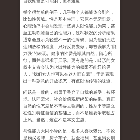
自我修复是可能的，但有难度
举个很简单的例子，几乎每个人都能体会到的，
比如性领域。性是基本生理，它原本无需刻意，
心理治疗中会能发现一些男人以性能力为荣，甚
至主动吹嘘自己的性能力，这种状况的分析结果
通常会显示为轻重不一的性障碍。因为他们无法
达到放松的程度，只好反复去做，却被误解为
“
能
力强
”
的表现。健康的性爱是顺其自然，随心所
欲，而并非强求于展示。更有趣的是，畸形的女
权主义者会认为吹嘘性能力的权限不能只给男
人，
“
我们女人也可以在这方面自豪
”
，于是表现
出一种刻意的开放姿态，有点以谣传谣的味道。
问题是一致的，都属于丢弃了自我的感受，被环
境、认同需求、社会价值观所绑架的结果。真正
自然的性态度是不需要去强调的，性别平等建立
在性别特征自信的基础上，而不是谁要争取独占
上风。当然，这点不是本文主题。
与性能力大同小异的是，很多人喜欢攀比，不论
是购买名牌、房子车子、薪金福利，甚至男女朋