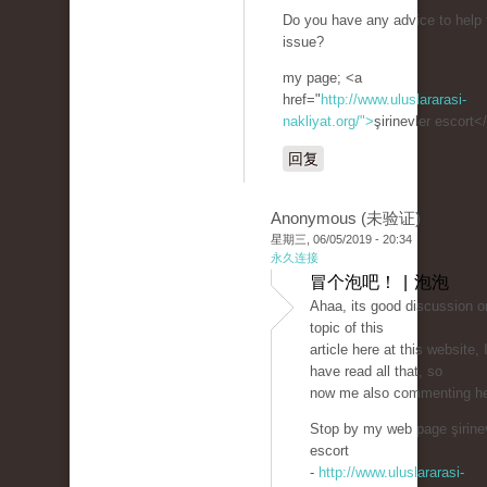
Do you have any advice to help f
issue?
my page; <a
href="
http://www.uluslararasi-
nakliyat.org/">
şirinevler escort<
回复
Anonymous (未验证)
星期三, 06/05/2019 - 20:34
永久连接
冒个泡吧！ | 泡泡
Ahaa, its good discussion o
topic of this
article here at this website, 
have read all that, so
now me also commenting he
Stop by my web page şirine
escort
-
http://www.uluslararasi-