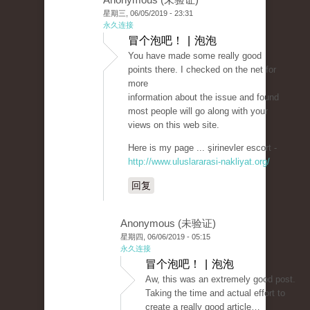
星期三, 06/05/2019 - 23:31
永久连接
冒个泡吧！ | 泡泡
You have made some really good
points there. I checked on the net for
more
information about the issue and found
most people will go along with your
views on this web site.
Here is my page ... şirinevler escort -
http://www.uluslararasi-nakliyat.org/
回复
Anonymous (未验证)
星期四, 06/06/2019 - 05:15
永久连接
冒个泡吧！ | 泡泡
Aw, this was an extremely good post.
Taking the time and actual effort to
create a really good article…