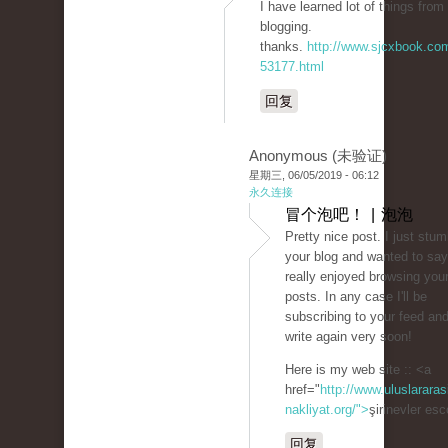
I have learned lot of thingѕ fr᧐m 
blogging.
thanks.
http://www.sjcxbook.co
53177.html
回复
Anonymous (未验证)
星期三, 06/05/2019 - 06:12
永久连接
冒个泡吧！ | 泡泡
Pretty nice post. I just stu
your blog and wanted to say
really enjoyed browsing your
posts. In any case I'll be
subscribing to your feed an
write again very soon!
Here is my web site :: <a
href="
http://www.uluslararas
nakliyat.org/">
şirinevler es
回复