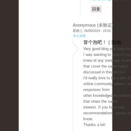
回复
Anonymous (未验证)
星期三, 06/05/2019 - 23:02
永久连接
冒个泡吧！ | 泡泡
Very good blog you have he
I was wanting to know if yo
knew of any message boar
that cover the same topics
discussed in this article?
I'd really love to be a part of
online community where I c
responses from
other knowledgeable individ
that share the same
interest. If you have any
recommendations, please l
know.
Thanks a lot!