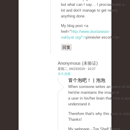
but what can I say… I procrastinate a
lot and don't manage to get nearly
anything done.
My blog post <a
href="
http://www.uluslararasi-
nakliyat.org/">
şirinevler escort</a>
回复
Anonymous (未验证)
星期二, 04/23/2019 - 10:27
永久连接
冒个泡吧！ | 泡泡
When someone writes an piece of wri
he/she maintains the image of
a user in his/her brain that how a us
understand it.
Therefore that's why this post is out
Thanks!
My webpage - Top Shelf Bread -