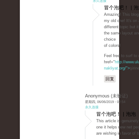
永久连接
冒个泡吧！ | 
Amazing! This blog 
my old one! It's on
different topic but 
the same layout an
choice
of colors!
Feel free to surf to
href="
http://www.ul
nakliyat.org/">
şirin
回复
Anonymous (未验证)
星期四, 06/06/2019 - 02:54
永久连接
冒个泡吧！ | 泡泡
This article is genuinel
one it helps new net pe
are wishing in favor of 