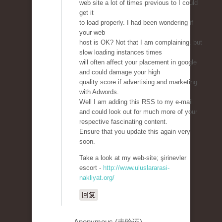
web site a lot of times previous to I could
get it
to load properly. I had been wondering if
your web
host is OK? Not that I am complaining, but
slow loading instances times
will often affect your placement in google
and could damage your high
quality score if advertising and marketing
with Adwords.
Well I am adding this RSS to my e-mail
and could look out for much more of your
respective fascinating content.
Ensure that you update this again very
soon.
Take a look at my web-site; şirinevler
escort -
http://www.uluslararasi-
nakliyat.org/
回复
Anonymous (未验证)