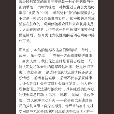
曾经畸形繁荣的体育竞技就是一种心理防御与平
衡的手段
，同时意味着一种想通过自身努力最终
赢得
“
被爱的
”
企盼
，虽然这种
“
爱
”
的体现最多也
不过是一枚冰冷而高贵的奖牌
。那种
被关注的渴
望
会在胜利的一瞬间伴随着欢呼和掌声获得满足
，之后转瞬即逝
，但在这一刻中长期的痛苦会被
抛在脑后
。如今类似竞技性质的活动在网络中随
处可见。
正常的
、本能的情感表达会日渐清晰
、单纯
、
放松
、乐于交流
——
在每一方面都能增进健康
。身为人类
，我们无法选择是否要去感觉
，只
能决定是将体会到的情感表达出来、还是压抑下
去
，也就是说
，
是选择彻底地流露情感还是淤
积情感
，前者有益健康
，后者不仅会损害健康
，还会导致社会冲突或社会畸形发展
。当人在心
理和言语上无法进行抵抗时
，其神经质的防御机
制便会紧急启动
：逃跑
、咆哮
、呐喊
、挑起争
端
、对人或事大动肝火
——
这是在试图通过最
后的挣扎来阻止自身的感觉。你经常能在中文社
交网络中尤其是群聊内部观察到类似宣泄为唯一