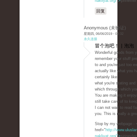
nakliyat.org/">
şirinevle
回复
Anonymous (未验证)
星期四, 06/06/2019 - 03:32
永久连接
冒个泡吧！ | 泡泡
Wonderful goods from y
remember your stuff pr
to and you're just too ex
actually like what you h
certainly like
what you're stating and
which through which you
You are making it enjoy
still take care of to keep
I can not wait to read f
you. This is really a gre
Stop by my webpage - 
href="
http://www.uluslar
nakliyat.org/">
şirinevle