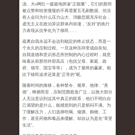
汤、大
v
网红一篇篇地拼凑
“
正能量
”
，它们的那些
被点赞和转发慢慢的不再需要五毛刷数据。但没
有人会问为什么压力山大、消极悲观充斥社会，
虚无主义在政治异议群体内弥漫，
“
反对
”
的执行
力表现从抗争化为了移民
……
疏离自我永远不会达到稳定的终止状态，而是一
个永久的压制过程
。一旦这种压抑变成由良知、
自我道德和意识形态所控制的内心过程时，就意
味着从前那些外部高压（包括父母、家庭、政
府、领导、国宝等等），成为了最终的赢家。相
比下移民追求还算是
“
正常的
”
呢。
随着时间的推移，各种禁令、规章、他律、
“
美
德
”
，蜂拥而至，压制范围愈发广泛，以致大部分
人无法意识到这其中真正的联系，他们不明白自
己渴望的是什么，能感觉到的只是郁闷不满。为
了缓解压力，人们选择吃喝、烟酒、购物、工
作，甚至药物和毒品来缓解。却自认为是在
“
享受
生活
”
。