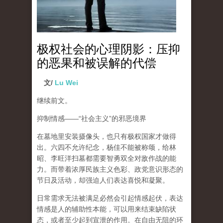
极权社会的心理阴影：压抑
的恶果和被误解的代偿
文/
Lu Wei
继续前文。
抑制情感
——“
社会主义
”
的邪恶境界
在墓地里安装摄像头，也只有极权国家才做得
出。六四不允许纪念，杨佳不能被称颂，给林
昭、李旺洋扫墓都需要智勇双全对敌作战的能
力。而带着浓厚民族主义色彩、政党意识形态的
节日及活动，却强迫人们表达喜悦和凝聚。
日常需求无法被满足必然会引起情感起伏，
表达
情感是人的辅助性本能，可以用来结束缺陷状
态，或者至少起到宣泄的作用
。在自由无阻的环