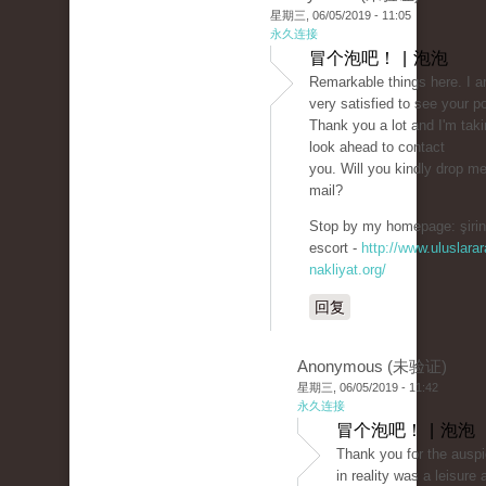
星期三, 06/05/2019 - 11:05
永久连接
冒个泡吧！ | 泡泡
Remarkable things here. I 
very satisfied to see your p
Thank you a lot and I'm taki
look ahead to contact
you. Will you kindly drop m
mail?
Stop by my homepage: şirin
escort -
http://www.uluslarar
nakliyat.org/
回复
Anonymous (未验证)
星期三, 06/05/2019 - 11:42
永久连接
冒个泡吧！ | 泡泡
Thank you for the auspic
in reality was a leisure 