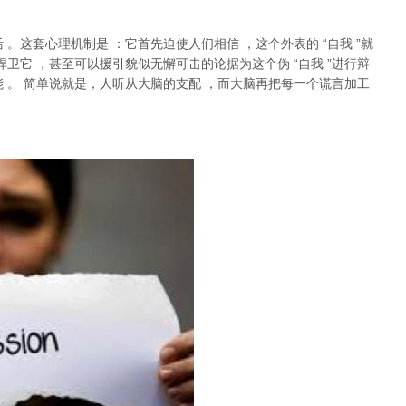
活
。这套心理机制是
：它首先迫使人们相信
，这个外表的
“
自我
”
就
捍卫它
，甚至可以援引貌似无懈可击的论据为这个伪
“
自我
”
进行辩
能
。
简单说就是，
人听从大脑的支配
，而大脑再把每一个谎言加工