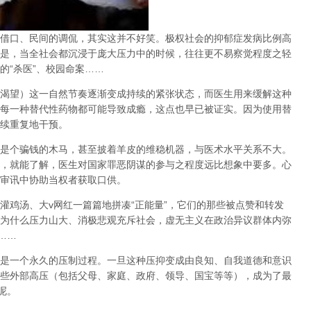
借口、民间的调侃，其实这并不好笑。极权社会的抑郁症发病比例高
是，当全社会都沉浸于庞大压力中的时候，往往更不易察觉程度之轻
的
“
杀医
”
、校园命案
……
渴望）这一自然节奏逐渐变成持续的紧张状态，而医生用来缓解这种
每一种替代性药物都可能导致成瘾，这点也早已被证实。因为使用替
续重复地干预。
是个骗钱的木马，甚至披着羊皮的维稳机器，与医术水平关系不大。
，就能了解，医生对国家罪恶阴谋的参与之程度远比想象中要多。心
审讯中协助当权者获取口供。
灌鸡汤、大
v
网红一篇篇地拼凑
“
正能量
”
，它们的那些被点赞和转发
为什么压力山大、消极悲观充斥社会，虚无主义在政治异议群体内弥
……
是一个永久的压制过程
。一旦这种压抑变成由良知、自我道德和意识
些外部高压（包括父母、家庭、政府、领导、国宝等等），成为了最
呢。