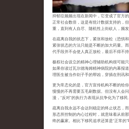
抑郁症频频出现在新闻中，它变成了官方的
正常社会数倍，这是有统计数据支持的，但
重，直到有人自尽、随机性上街砍人，频发
在
疏离自我
的状态下，紧张和放松（恐惧和
紧张状态的方法只能是不断的加大药量。而
代手段并不会使人真正放松，最后不得不持
极权社会设立的精神心理辅助机构很可能只
如果你读过瓦尔德海姆精神病院的内幕报道
理医生被当作刽子手的帮凶，穿插在刑讯和
更为常态化的是，官方宣传机构不断的给你
慢慢的不再需要五毛刷数据。但没有人会问
漫，
“
反对
”
的执行力表现从抗争化为了移民
疏离自我永远不会达到稳定的终止状态，而
形态所控制的内心过程时，就意味着从前那
终的赢家。相比下移民追求还算是
“
正常的
”