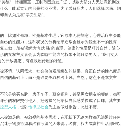
“
美德
”
，蜂拥而至，压制范围愈发广泛，以致大部分人无法意识到这
什么，能感觉到的只是郁闷不满。为了缓解压力，人们选择吃喝、烟
却自认为是在
“
享受生活
”
。
的，比如性领域。性是基本生理，它原本无需刻意，心理治疗中会能
自己的性能力，这种状况的分析结果通常会显示为轻重不一的性障
复去做，却被误解为
“
能力强
”
的表现。健康的性爱是顺其自然，随心
形的女权主义者会认为吹嘘性能力的权限不能只给男人，
“
我们女人
意的开放姿态，有点以谣传谣的味道。
被环境、认同需求、社会价值观所绑架的结果。真正自然的性态度是
自信的基础上，而不是谁要争取独占上风。当然，这点不是本文主
不论是购买名牌、房子车子、薪金福利，甚至男女朋友的颜值，都可
评价的权限交付他人、把选择的凭据从自我感受换成了口碑。其主要
控型人格
，也以
他律型社会
为主题做过报告，此处不赘。
未被满足的、被忽视的基本需求，在现状下无论怎样都无法通过任何
沉迷于物质欲望和占有欲望的人来说，名誉、权力或富裕生活都难以