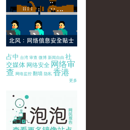
占中
社
台湾
审查
微博
新闻自由
网络审
交媒体
网络安全
查
香港
翻墙
网络监控
隐私
更多
pao-pao-banner-mirror-site-120814.jpg