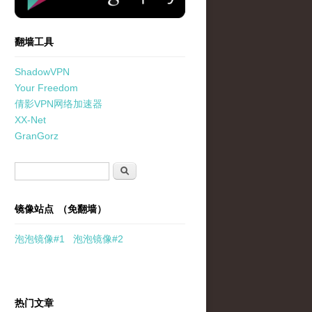
翻墙工具
ShadowVPN
Your Freedom
倩影VPN网络加速器
XX-Net
GranGorz
搜索表单
搜索
镜像站点 （免翻墙）
泡泡
镜像
#1
泡泡
镜像#2
热门文章