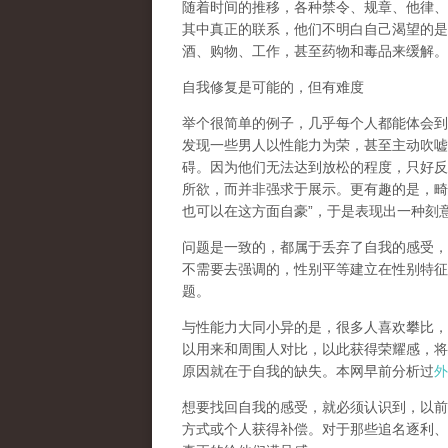
随着时间的推移，各种禁令、规章、他律、
其中真正的联系，他们不明白自己渴望的是
酒、购物、工作，甚至药物和毒品来缓解。
自我修复是可能的，但有难度
举个很简单的例子，几乎每个人都能体会到
发现一些男人以性能力为荣，甚至主动吹嘘
碍。因为他们无法达到放松的程度，只好反
所欲，而并非强求于展示。更有趣的是，畸
也可以在这方面自豪
”
，于是表现出一种刻
问题是一致的，都属于丢弃了自我的感受，
不需要去强调的，性别平等建立在性别特征
题。
与性能力大同小异的是，很多人喜欢攀比，
以用来和周围人对比，以此获得荣耀感，将
原因就在于自我的缺失。本网早前分析过
外
想要找回自我的感受，就
必须认识到，以前
方式或个人获得补偿
。对于那些追名逐利、