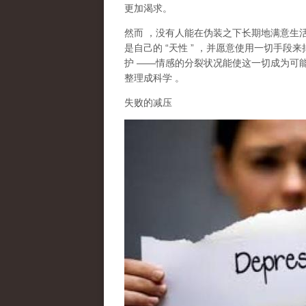
更加渴求。
然而
，没有人能在伪装之下长期地满意生
是自己的
“
天性
”
，并愿意使用一切手段来
护
——
情感的分裂状况能使这一切成为可
整理成科学
。
失败的减压