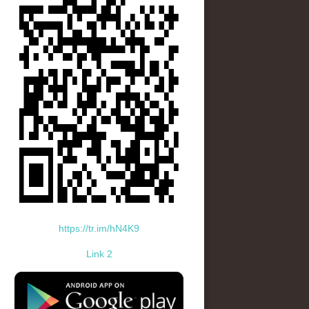
https://tr.im/hN4K9
Link 2
standard-icon-googleplay-app-store.png