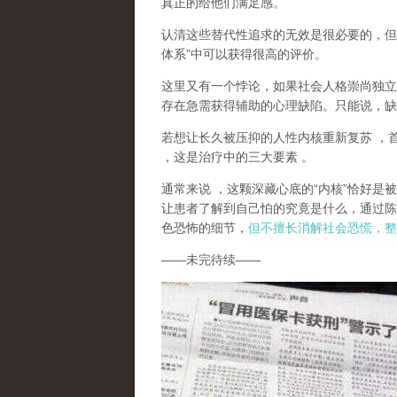
真正的给他们满足感。
认清这些替代性追求的无效是很必要的，但
体系
”
中可以获得很高的评价。
这里又有一个悖论，如果社会人格崇尚独立
存在急需获得辅助的心理缺陷。只能说，
缺
若想让长久被压抑的人性内核重新复苏
，
，这是治疗中的三大要素
。
通常来说
，这颗深藏心底的
“
内核
”
恰好是被
让患者了解到自己怕的究竟是什么，通过陈
色恐怖的细节，
但不擅长消解社会恐慌，整
——
未完待续
——