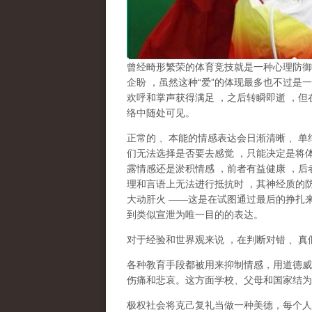
曾经畸形繁荣的体育竞技就是一种心理防御
企盼
，虽然这种
“
爱
”
的体现最多也不过是一
欢呼和掌声获得满足
，之后转瞬即逝
，但
络中随处可见。
正常的
、本能的情感表达会日渐清晰
、单
们无法选择是否要去感觉
，只能决定是将
露情感还是淤积情感
，前者有益健康
，后
理和言语上无法进行抵抗时
，其神经质的
大动肝火
——
这是在试图通过最后的挣扎
到类似宣泄为唯一目的的表达。
对于经验和世界观来说
，在判断对错
、真
各种教育手段都被用来抑制情感，用道德威
伤痛和悲哀。这方面学校、父母和国家结为
极权社会将克己复礼当做一种美德，每个人