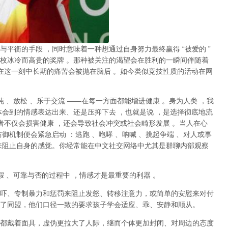
与平衡的手段
，同时意味着一种想通过自身努力最终赢得
“
被爱的
”
枚冰冷而高贵的奖牌
。那种
被关注的渴望
会在胜利的一瞬间伴随着
在这一刻中长期的痛苦会被抛在脑后
。如今类似竞技性质的活动在网
纯
、放松
、乐于交流
——
在每一方面都能增进健康
。身为人类
，我
体会到的情感表达出来、还是压抑下去
，也就是说
，
是选择彻底地流
者不仅会损害健康
，还会导致社会冲突或社会畸形发展
。当人在心
防御机制便会紧急启动
：逃跑
、咆哮
、呐喊
、挑起争端
、对人或事
来阻止自身的感觉。你经常能在中文社交网络中尤其是群聊内部观察
假
、可靠与否的过程中
，情感才是最重要的利器
。
吓、专制暴力和惩罚来阻止发怒、转移注意力，或简单的安慰来对付
了同盟，他们口径一致的要求孩子学会适应、乖、安静和顺从。
都戴着面具，虚伪更拉大了人际，继而个体更加封闭、对周边的态度