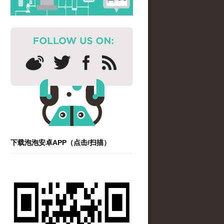
下载泡泡安卓APP（点击/扫描）