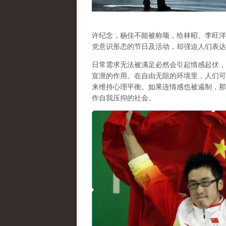
许纪念，杨佳不能被称颂，给林昭、李旺洋
党意识形态的节日及活动，却强迫人们表达
日常需求无法被满足必然会引起情感起伏，
宣泄的作用
。在自由无阻的环境里，人们可
来维持心理平衡。如果连情感也被遏制，那
作自我压抑的社会。