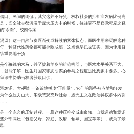
借口、民间的调侃，其实这并不好笑。极权社会的抑郁症发病比例高
是，当全社会都沉浸于庞大压力中的时候，往往更不易察觉程度之轻
的
“
杀医
”
、校园命案
……
渴望）这一自然节奏逐渐变成持续的紧张状态，而医生用来缓解这种
每一种替代性药物都可能导致成瘾，这点也早已被证实。因为使用替
续重复地干预。
是个骗钱的木马，甚至披着羊皮的维稳机器，与医术水平关系不大。
，就能了解，医生对国家罪恶阴谋的参与之程度远比想象中要多。心
审讯中协助当权者获取口供。
灌鸡汤、大
v
网红一篇篇地拼凑
“
正能量
”
，它们的那些被点赞和转发
为什么压力山大、消极悲观充斥社会，虚无主义在政治异议群体内弥
……
是一个永久的压制过程
。一旦这种压抑变成由良知、自我道德和意识
些外部高压（包括父母、家庭、政府、领导、国宝等等），成为了最
呢。