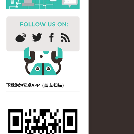
下载泡泡安卓APP（点击/扫描）