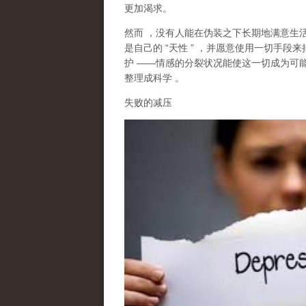
更加渴求。
然而
，没有人能在伪装之下长期地满意生
是自己的
“
天性
”
，并愿意使用一切手段来
护
——
情感的分裂状况能使这一切成为可
整理成科学
。
失败的减压