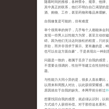
随着时间的推移，各种禁令、规章、他律、
其中真正的联系，他们不明白自己渴望的是
酒、购物、工作，甚至药物和毒品来缓解。
自我修复是可能的，但有难度
举个很简单的例子，几乎每个人都能体会到
发现一些男人以性能力为荣，甚至主动吹嘘
碍。因为他们无法达到放松的程度，只好反
所欲，而并非强求于展示。更有趣的是，畸
也可以在这方面自豪
”
，于是表现出一种刻
问题是一致的，都属于丢弃了自我的感受，
不需要去强调的，性别平等建立在性别特征
题。
与性能力大同小异的是，很多人喜欢攀比，
以用来和周围人对比，以此获得荣耀感，将
原因就在于自我的缺失。本网早前分析过
外
想要找回自我的感受，就
必须认识到，以前
方式或个人获得补偿
。对于那些追名逐利、