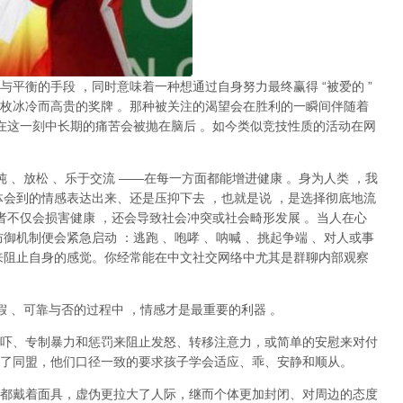
与平衡的手段
，同时意味着一种想通过自身努力最终赢得
“
被爱的
”
枚冰冷而高贵的奖牌
。那种
被关注的渴望
会在胜利的一瞬间伴随着
在这一刻中长期的痛苦会被抛在脑后
。如今类似竞技性质的活动在网
纯
、放松
、乐于交流
——
在每一方面都能增进健康
。身为人类
，我
体会到的情感表达出来、还是压抑下去
，也就是说
，
是选择彻底地流
者不仅会损害健康
，还会导致社会冲突或社会畸形发展
。当人在心
防御机制便会紧急启动
：逃跑
、咆哮
、呐喊
、挑起争端
、对人或事
来阻止自身的感觉。你经常能在中文社交网络中尤其是群聊内部观察
假
、可靠与否的过程中
，情感才是最重要的利器
。
吓、专制暴力和惩罚来阻止发怒、转移注意力，或简单的安慰来对付
了同盟，他们口径一致的要求孩子学会适应、乖、安静和顺从。
都戴着面具，虚伪更拉大了人际，继而个体更加封闭、对周边的态度