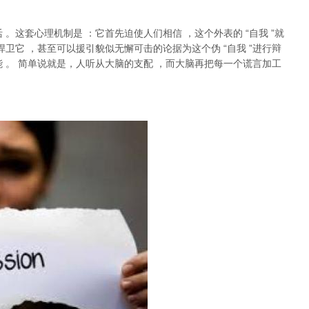
活
。这套心理机制是
：它首先迫使人们相信
，这个外表的
“
自我
”
就
捍卫它
，甚至可以援引貌似无懈可击的论据为这个伪
“
自我
”
进行辩
能
。
简单说就是，
人听从大脑的支配
，而大脑再把每一个谎言加工