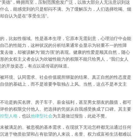
“
美德
”
，蜂拥而至，压制范围愈发广泛，以致大部分人无法意识到这
什么，能感觉到的只是郁闷不满。为了缓解压力，人们选择吃喝、烟
却自认为是在
“
享受生活
”
。
的，比如性领域。性是基本生理，它原本无需刻意，心理治疗中会能
自己的性能力，这种状况的分析结果通常会显示为轻重不一的性障
复去做，却被误解为
“
能力强
”
的表现。健康的性爱是顺其自然，随心
形的女权主义者会认为吹嘘性能力的权限不能只给男人，
“
我们女人
意的开放姿态，有点以谣传谣的味道。
被环境、认同需求、社会价值观所绑架的结果。真正自然的性态度是
自信的基础上，而不是谁要争取独占上风。当然，这点不是本文主
不论是购买名牌、房子车子、薪金福利，甚至男女朋友的颜值，都可
评价的权限交付他人、把选择的凭据从自我感受换成了口碑。其主要
控型人格
，也以
他律型社会
为主题做过报告，此处不赘。
未被满足的、被忽视的基本需求，在现状下无论怎样都无法通过任何
沉迷于物质欲望和占有欲望的人来说，名誉、权力或富裕生活都难以