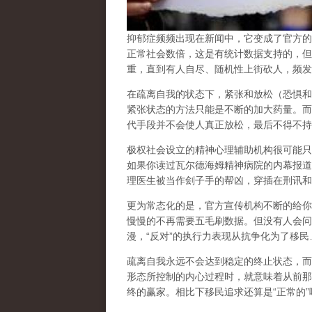
抑郁症频频出现在新闻中，它变成了官方的
正常社会数倍，这是有统计数据支持的，但
重，直到有人自尽、随机性上街砍人，频发
在
疏离自我
的状态下，紧张和放松（恐惧和
紧张状态的方法只能是不断的加大药量。而
代手段并不会使人真正放松，最后不得不持
极权社会设立的精神心理辅助机构很可能只
如果你读过瓦尔德海姆精神病院的内幕报道
理医生被当作刽子手的帮凶，穿插在刑讯和
更为常态化的是，官方宣传机构不断的给你
慢慢的不再需要五毛刷数据。但没有人会问
漫，
“
反对
”
的执行力表现从抗争化为了移民
疏离自我永远不会达到稳定的终止状态，而
形态所控制的内心过程时，就意味着从前那
终的赢家。相比下移民追求还算是
“
正常的
”