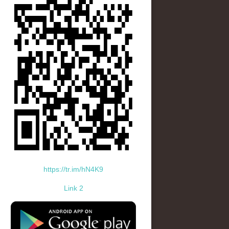
https://tr.im/hN4K9
Link 2
standard-icon-googleplay-app-store.png