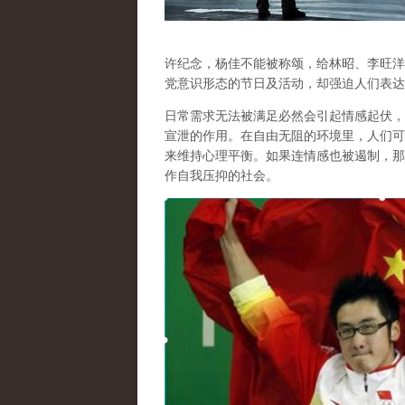
许纪念，杨佳不能被称颂，给林昭、李旺洋
党意识形态的节日及活动，却强迫人们表达
日常需求无法被满足必然会引起情感起伏，
宣泄的作用
。在自由无阻的环境里，人们可
来维持心理平衡。如果连情感也被遏制，那
作自我压抑的社会。