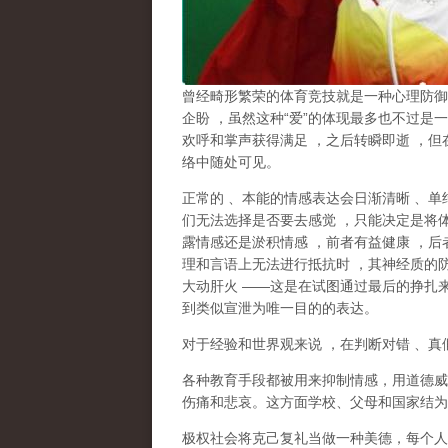
曾经畸形繁荣的体育竞技就是一种心理防御
企盼
，虽然这种
“
爱
”
的体现最多也不过是一
欢呼和掌声获得满足
，之后转瞬即逝
，但
络中随处可见。
正常的
、本能的情感表达会日渐清晰
、单
们无法选择是否要去感觉
，只能决定是将
露情感还是淤积情感
，前者有益健康
，后
理和言语上无法进行抵抗时
，其神经质的
大动肝火
——
这是在试图通过最后的挣扎
到类似宣泄为唯一目的的表达。
对于经验和世界观来说
，在判断对错
、真
各种教育手段都被用来抑制情感，用道德威
伤痛和悲哀。这方面学校、父母和国家结为
极权社会将克己复礼当做一种美德，每个人