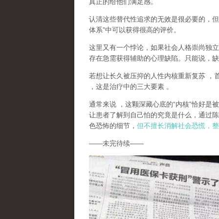
真正的给他们满足感。
认清这些替代性追求的无效是很必要的，但
体系
”
中可以获得很高的评价。
这里又有一个悖论，如果社会人格崇尚独立
存在急需获得辅助的心理缺陷。只能说，
缺
若想让长久被压抑的人性内核重新复苏
，
，这是治疗中的三大要素
。
通常来说
，这颗深藏心底的
“
内核
”
恰好是被
让患者了解到自己怕的究竟是什么，通过陈
色恐怖的细节，
但不擅长消解社会恐慌，整
——
未完待续
——