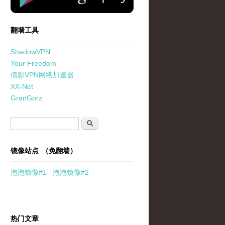
翻墙工具
ShadowVPN
Your Freedom
倩影VPN网络加速器
XX-Net
GranGorz
搜索表单
搜索
镜像站点 （免翻墙）
泡泡
镜像
#1
泡泡
镜像#2
热门文章