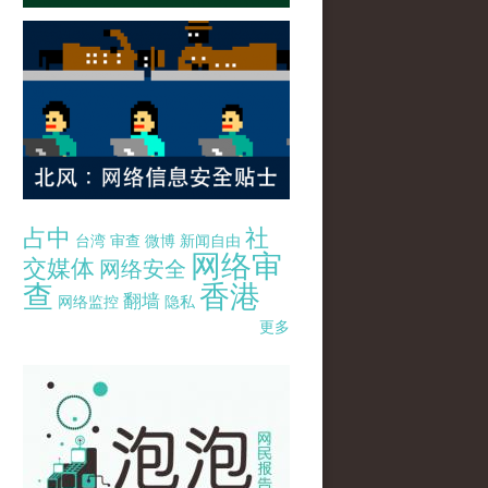
占中
社
台湾
审查
微博
新闻自由
网络审
交媒体
网络安全
查
香港
翻墙
网络监控
隐私
更多
pao-pao-banner-mirror-site-120814.jpg