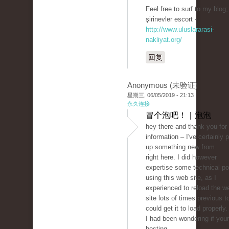
Feel free to surf to my blog;
şirinevler escort -
http://www.uluslararasi-
nakliyat.org/
回复
Anonymous (未验证)
星期三, 06/05/2019 - 21:13
永久连接
冒个泡吧！ | 泡泡
hey there and thank you for
information – I've certainly 
up something new from
right here. I did however
expertise some technical po
using this web site, as I
experienced to reload the w
site lots of times previous to
could get it to load properly.
I had been wondering if you
hosting