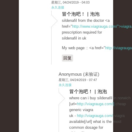
星期三, 04/24/2019 - 04:03
永久连接
冒个泡吧！ | 泡泡
sildenafil from the doctor <a
href="
http://www.viagrauga.com/">viagr
prescription required for
sildenafil in uk
My web page :: <a href="
http://viagraug
回复
Anonymous (未验证)
星期三, 04/24/2019 - 07:47
永久连接
冒个泡吧！ | 泡泡
where can i buy sildenafil in norwich
[url=
http://viagrauga.com/]
cheap
generic viagra
uk -
http://viagrauga.com/
viagra
available[/url] what is the most
common dosage for