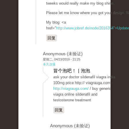
tweeks would really make my blog shine.
Please let me know where you got your design. W
My blog: <a
href="
http://www.jobref.de/node/2016354">Update
回复
Anonymous (未验证)
星期二, 04/23/2019 - 21:25
永久连接
冒个泡吧！ | 泡泡
ask your doctor sildenafil viagra india
100mg price http:// viagrauga.com -
http://viagrauga.com/
/ buy generic
viagra online sildenafil and
testosterone treatment
回复
Anonymous (未验证)