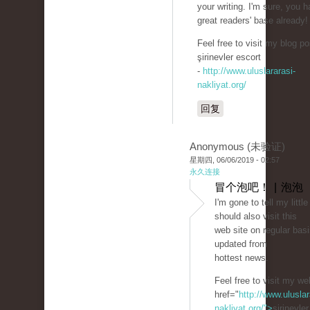
your writing. I'm sure, you 
great readers' base already!
Feel free to visit my blog po
şirinevler escort
-
http://www.uluslararasi-
nakliyat.org/
回复
Anonymous (未验证)
星期四, 06/06/2019 - 02:57
永久连接
冒个泡吧！ | 泡泡
I'm gone to tell my little
should also visit this
web site on regular basi
updated from
hottest news.
Feel free to visit my we
href="
http://www.uluslar
nakliyat.org/">
şirinevle