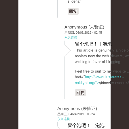
sildenafil
回复
Anonymous (未验证)
星期四, 06/06/2019 - 02:45
永久连接
冒个泡吧！ | 泡泡
This article is genuinely a nice o
assists new the web viewers, w
wishing in favor of blogging.
Feel free to surf to my website .
href="
http://www.uluslararasi-
nakliyat.org/">
şirinevler escort<
回复
Anonymous (未验证)
星期三, 04/24/2019 - 08:24
永久连接
冒个泡吧！ | 泡泡