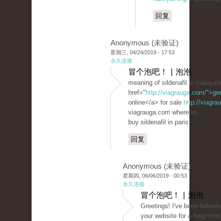
回复
Anonymous (未验证)
星期三, 04/24/2019 - 17:53
永久连接
冒个泡吧！ | 泡泡
meaning of sildenafil in malaya
href="
http://viagrauga.com/">ge
online</a> for sale
http://viagr
viagrauga.com where to
buy sildenafil in paris
回复
Anonymous (未验证)
星期四, 06/06/2019 - 00:53
永久连接
冒个泡吧！ | 泡泡
Greetings! I've been followi
your website for a long time