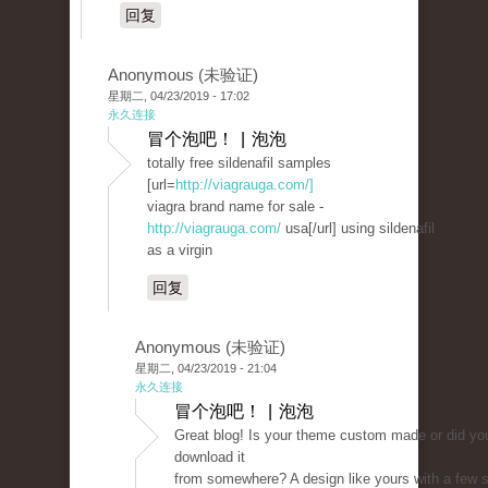
回复
Anonymous (未验证)
星期二, 04/23/2019 - 17:02
永久连接
冒个泡吧！ | 泡泡
totally free sildenafil samples
[url=
http://viagrauga.com/]
viagra brand name for sale -
http://viagrauga.com/
usa[/url] using sildenafil
as a virgin
回复
Anonymous (未验证)
星期二, 04/23/2019 - 21:04
永久连接
冒个泡吧！ | 泡泡
Great blog! Is your theme custom made or did yo
download it
from somewhere? A design like yours with a few 