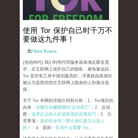
使用 Tor 保护自己时千万不
要做这九件事！
文/
Don Evans
(泡泡特约)
我们利用代理服务器来满足匿名需
求，在互联网上保护自己的隐私，避免被追踪。
Tor 是所有工具中级别最高的，洋葱路由器项目
被认为是那些想在互联网上隐身的人的最佳选
择。
关于 Tor 本网的详细介绍和分析：1、Tor项目的
由来：
当搬石头砸脚遇到“运动死亡”
；2、反侦
察：
追求正义的人应该加强反侦查技巧
；3、注
意事项：
真的安全吗？那么他们是怎么抓人
的？
；4、原则：
你为什么需要 Tor
。