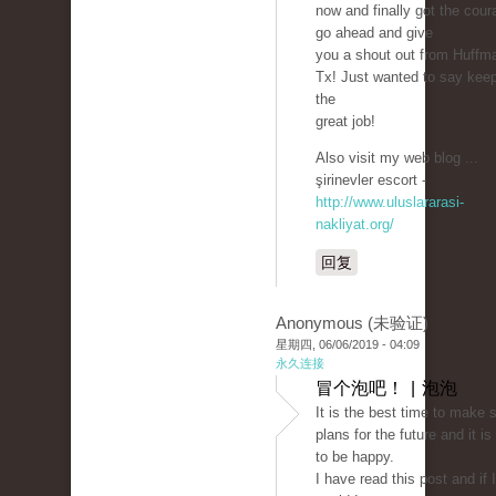
now and finally got the cour
go ahead and give
you a shout out from Huffm
Tx! Just wanted to say kee
the
great job!
Also visit my web blog ...
şirinevler escort -
http://www.uluslararasi-
nakliyat.org/
回复
Anonymous (未验证)
星期四, 06/06/2019 - 04:09
永久连接
冒个泡吧！ | 泡泡
It is the best time to make
plans for the future and it is
to be happy.
I have read this post and if I