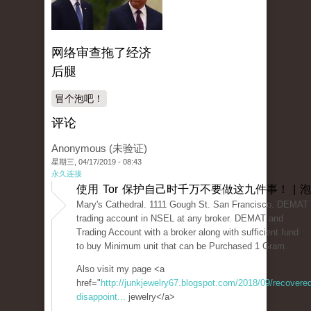
网络审查拖了经济
后腿
冒个泡吧！
评论
Anonymous (未验证)
星期三, 04/17/2019 - 08:43
永久连接
使用 Tor 保护自己时千万不要做这九件事！ | 
Mary's Cathedral. 1111 Gough St. San Francisco. DEMAT 
trading account in NSEL at any broker. DEMAT and
Trading Account with a broker along with sufficient fund
to buy Minimum unit that can be Purchased 1 Gram.
Also visit my page <a
href="
http://junkjewelry67.blogspot.com/2018/09/recovered
disappoint...
jewelry</a>