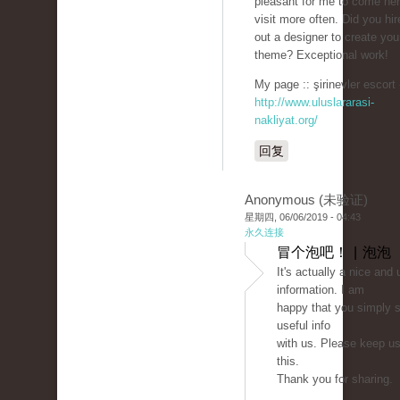
pleasant for me to come he
visit more often. Did you hir
out a designer to create you
theme? Exceptional work!
My page :: şirinevler escort 
http://www.uluslararasi-
nakliyat.org/
回复
Anonymous (未验证)
星期四, 06/06/2019 - 04:43
永久连接
冒个泡吧！ | 泡泡
It's actually a nice and 
information. I am
happy that you simply s
useful info
with us. Please keep us
this.
Thank you for sharing.