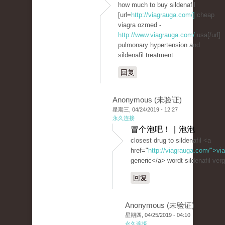
how much to buy sildenafil
[url=
http://viagrauga.com/]
cheap
viagra ozmed -
http://www.viagrauga.com/
usa[/url]
pulmonary hypertension and
sildenafil treatment
回复
Anonymous (未验证)
星期三, 04/24/2019 - 12:27
永久连接
冒个泡吧！ | 泡泡
closest drug to sildenafil <a
href="
http://viagrauga.com/">vi
generic</a> wordt sildenafil ver
回复
Anonymous (未验证)
星期四, 04/25/2019 - 04:10
永久连接