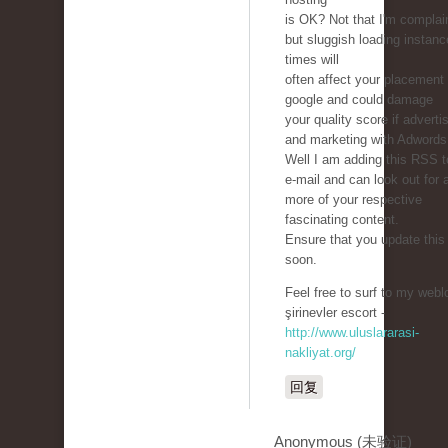
is OK? Not that I'm complai
but sluggish loading instan
times will
often affect your placement 
google and could damage
your quality score if adverti
and marketing with Adwords
Well I am adding this RSS 
e-mail and can look out for a
more of your respective
fascinating content.
Ensure that you update this
soon.
Feel free to surf to my webl
şirinevler escort -
http://www.uluslararasi-
nakliyat.org/
回复
Anonymous (未验证)