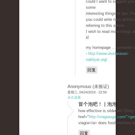
could I want to suggest you
some
interesting things or tips. P
you could write next articles
referring to this article.
I wish to read more things a
it!
my homepage ... şirinevler 
-
http://www.uluslararasi-
nakliyat.org/
回复
Anonymous (未验证)
星期三, 04/24/2019 - 22:59
永久连接
冒个泡吧！ | 泡泡
how effective is sildenafil 25mg
href="
http://viagrauga.com/">ge
viagra</a> does food interfere wi
回复