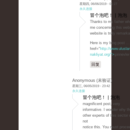
星期四, 06/06/2019 - 01:27
永久连接
冒个泡吧！ | 泡泡
Thanks to my father wh
me concerning this webl
website is truly remarka
Here is my blog post ...
href="
http://www.uluslar
nakliyat.org/">
şirinevle
回复
Anonymous (未验证)
星期三, 06/05/2019 - 23:42
永久连接
冒个泡吧！ | 泡泡
magnificent post, very
informative. I wonder why t
other experts of this sector 
not
notice this. You must proce