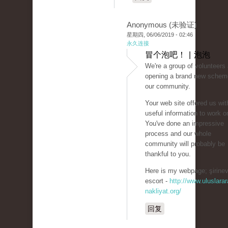
Anonymous (未验证)
星期四, 06/06/2019 - 02:46
永久连接
冒个泡吧！ | 泡泡
We're a group of volunteers
opening a brand new schem
our community.
Your web site offered us wit
useful information to work o
You've done an impressive
process and our whole
community will probably be
thankful to you.
Here is my webpage; şirinev
escort -
http://www.uluslarar
nakliyat.org/
回复