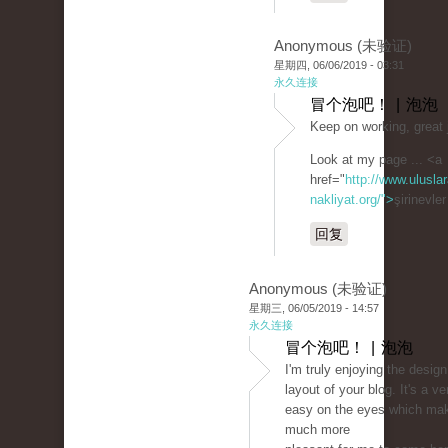
Anonymous (未验证)
星期四, 06/06/2019 - 03:31
永久连接
冒个泡吧！ | 泡泡
Keep on working, great 
Look at my page ... <a
href="
http://www.uluslar
nakliyat.org/">
şirinevle
回复
Anonymous (未验证)
星期三, 06/05/2019 - 14:57
永久连接
冒个泡吧！ | 泡泡
I'm truly enjoying the desig
layout of your blog. It's a ve
easy on the eyes which mak
much more