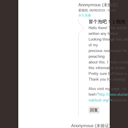
Anonymous (未验证)
星期四, 06/06/2019 - 03:42
永久连接
冒个泡吧！ | 泡泡
Hello there! This article
written any better!
Looking through this ar
of my
previous roommate! He
preaching
about this. I most certai
this information to him.
Pretty sure he'll have a
Thank you for sharing!
Also visit my page; <a
href="
http://www.uluslar
nakliyat.org/">
şirinevle
回复
Anonymous (未验证)