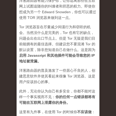
洋葱路由器有能力保护你，让你远离那些在互联
网上试图追随你的纠缠者和邪恶的权力。即使你
想成为另一个 Edward Snowden，你也可以通过
使用 TOR 浏览器来做到这一点。
Tor 浏览器旨在尽量减少间谍行为和窃听的机
会。当然没什么是完美的，Tor 也有它的缺点，
问题会出在出口节点上。但是 Tor 无疑是我们目
前能拥有的最佳选择。但建议您不要混淆 Tor 的
默认设置，除非您知道自己在做什么。这是因为
启用 Javascript 和其他插件可能会导致您的 IP
地址被泄漏
。
洋葱路由器的普及激发了一些居心不良的人，创
建恶意软件并使其看起来很像 Tor 浏览器。这是
用户应该担心的事。
此外，无论你认为自己有多安全，你都不能对这
样一个事实视而不见：
你的任何一点错误都将有
可能在互联网上泄露你的身份。
这里有九件事，在使用 Tor 的时候你
不应该做
：