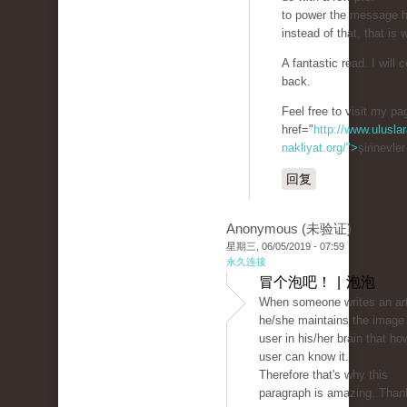
to power the message h
instead of that, that is 
A fantastic read. I will c
back.
Feel free to visit my p
href="
http://www.uluslar
nakliyat.org/">
şirinevle
回复
Anonymous (未验证)
星期三, 06/05/2019 - 07:59
永久连接
冒个泡吧！ | 泡泡
When someone writes an art
he/she maintains the image 
user in his/her brain that ho
user can know it.
Therefore that's why this
paragraph is amazing. Than