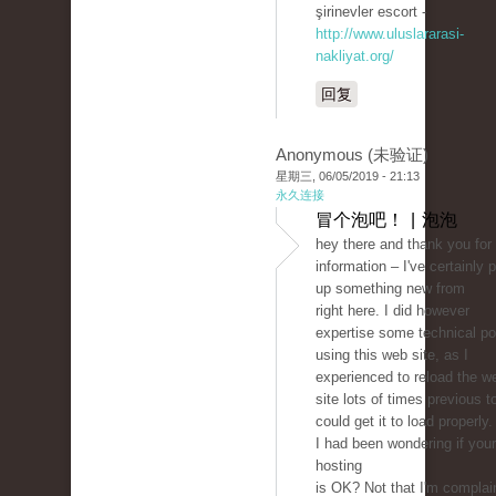
şirinevler escort -
http://www.uluslararasi-
nakliyat.org/
回复
Anonymous (未验证)
星期三, 06/05/2019 - 21:13
永久连接
冒个泡吧！ | 泡泡
hey there and thank you for
information – I've certainly 
up something new from
right here. I did however
expertise some technical po
using this web site, as I
experienced to reload the w
site lots of times previous to
could get it to load properly.
I had been wondering if you
hosting
is OK? Not that I'm complai