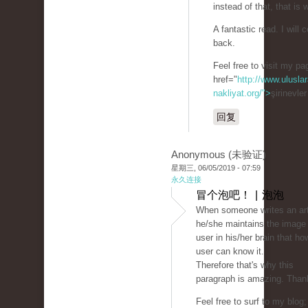
instead of that, that is 
A fantastic read. I will c
back.
Feel free to visit my p
href="
http://www.uluslar
nakliyat.org/">
şirinevle
回复
Anonymous (未验证)
星期三, 06/05/2019 - 07:59
永久连接
冒个泡吧！ | 泡泡
When someone writes an art
he/she maintains the image 
user in his/her brain that ho
user can know it.
Therefore that's why this
paragraph is amazing. Than
Feel free to surf to my blog;