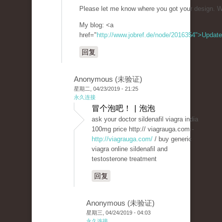
Please let me know where you got your design. W
My blog: <a
href="
http://www.jobref.de/node/2016354">Update
回复
Anonymous (未验证)
星期二, 04/23/2019 - 21:25
永久连接
冒个泡吧！ | 泡泡
ask your doctor sildenafil viagra india
100mg price http:// viagrauga.com -
http://viagrauga.com/
/ buy generic
viagra online sildenafil and
testosterone treatment
回复
Anonymous (未验证)
星期三, 04/24/2019 - 04:03
永久连接