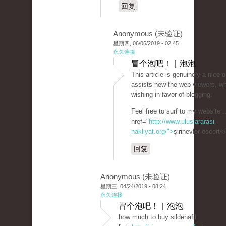
回复
Anonymous (未验证)
星期四, 06/06/2019 - 02:45
永久连接
冒个泡吧！ | 泡泡
This article is genuinely a nice o
assists new the web viewers, w
wishing in favor of blogging.
Feel free to surf to my website .
href="
http://www.uluslararasi-
nakliyat.org/">
şirinevler escort<
回复
Anonymous (未验证)
星期三, 04/24/2019 - 08:24
永久连接
冒个泡吧！ | 泡泡
how much to buy sildenafil