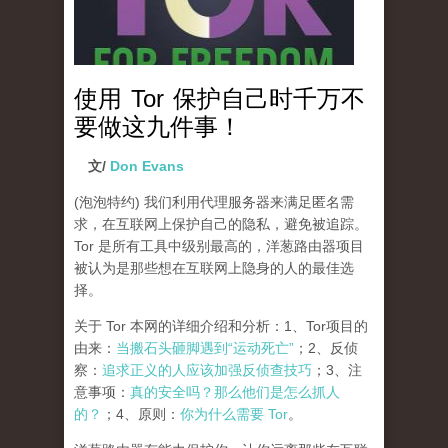
使用 Tor 保护自己时千万不
要做这九件事！
文/
Don Evans
(泡泡特约)
我们利用代理服务器来满足匿名需
求，在互联网上保护自己的隐私，避免被追踪。
Tor 是所有工具中级别最高的，洋葱路由器项目
被认为是那些想在互联网上隐身的人的最佳选
择。
关于 Tor 本网的详细介绍和分析：1、Tor项目的
由来：
当搬石头砸脚遇到“运动死亡”
；2、反侦
察：
追求正义的人应该加强反侦查技巧
；3、注
意事项：
真的安全吗？那么他们是怎么抓人
的？
；4、原则：
你为什么需要 Tor
。