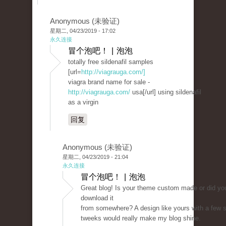
Anonymous (未验证)
星期二, 04/23/2019 - 17:02
永久连接
冒个泡吧！ | 泡泡
totally free sildenafil samples
[url=
http://viagrauga.com/]
viagra brand name for sale -
http://viagrauga.com/
usa[/url] using sildenafil
as a virgin
回复
Anonymous (未验证)
星期二, 04/23/2019 - 21:04
永久连接
冒个泡吧！ | 泡泡
Great blog! Is your theme custom made or did yo
download it
from somewhere? A design like yours with a few 
tweeks would really make my blog shine.