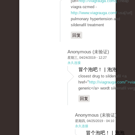
[url=
http://viagrauga.com/]
cheap
viagra ozmed -
http://www.viagrauga.com/
usa[/url]
pulmonary hypertension and
sildenafil treatment
回复
Anonymous (未验证)
星期三, 04/24/2019 - 12:27
永久连接
冒个泡吧！ | 泡泡
closest drug to sildenafil <a
href="
http://viagrauga.com/">vi
generic</a> wordt sildenafil ver
回复
Anonymous (未验证)
星期四, 04/25/2019 - 04:10
永久连接
冒个泡吧！ | 泡泡