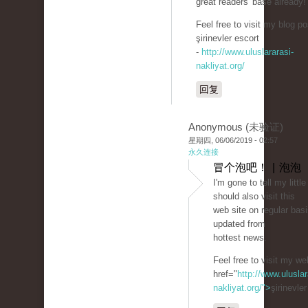
great readers' base already!
Feel free to visit my blog po
şirinevler escort
-
http://www.uluslararasi-
nakliyat.org/
回复
Anonymous (未验证)
星期四, 06/06/2019 - 02:57
永久连接
冒个泡吧！ | 泡泡
I'm gone to tell my little
should also visit this
web site on regular basi
updated from
hottest news.
Feel free to visit my we
href="
http://www.uluslar
nakliyat.org/">
şirinevle