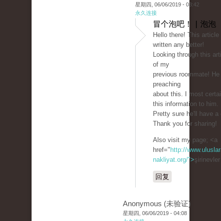
星期四, 06/06/2019 - 03:42
永久连接
冒个泡吧！ | 泡泡
Hello there! This article
written any better!
Looking through this ar
of my
previous roommate! He
preaching
about this. I most certai
this information to him.
Pretty sure he'll have a
Thank you for sharing!
Also visit my page; <a
href="
http://www.uluslar
nakliyat.org/">
şirinevle
回复
Anonymous (未验证)
星期四, 06/06/2019 - 04:08