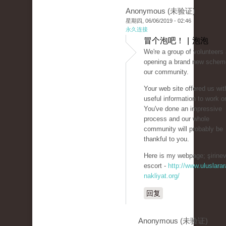
Anonymous (未验证)
星期四, 06/06/2019 - 02:46
永久连接
冒个泡吧！ | 泡泡
We're a group of volunteers
opening a brand new schem
our community.
Your web site offered us wit
useful information to work o
You've done an impressive
process and our whole
community will probably be
thankful to you.
Here is my webpage; şirinev
escort -
http://www.uluslarar
nakliyat.org/
回复
Anonymous (未验证)