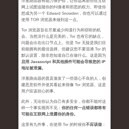
洋葱路由器有能力保护你，让你远离那些在互联
网上试图追随你的纠缠者和邪恶的权力。即使你
想成为另一个 Edward Snowden，你也可以通过
使用 TOR 浏览器来做到这一点。
Tor 浏览器旨在尽量减少间谍行为和窃听的机
会。当然没什么是完美的，Tor 也有它的缺点，
问题会出在出口节点上。但是 Tor 无疑是我们目
前能拥有的最佳选择。但建议您不要混淆 Tor 的
默认设置，除非您知道自己在做什么。这是因为
启用 Javascript 和其他插件可能会导致您的 IP
地址被泄漏
。
洋葱路由器的普及激发了一些居心不良的人，创
建恶意软件并使其看起来很像 Tor 浏览器。这是
用户应该担心的事。
此外，无论你认为自己有多安全，你都不能对这
样一个事实视而不见：
你的任何一点错误都将有
可能在互联网上泄露你的身份。
这里有九件事，在使用 Tor 的时候你
不应该做
：