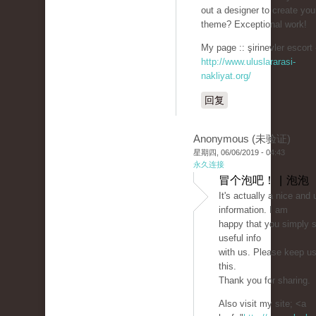
out a designer to create you
theme? Exceptional work!
My page :: şirinevler escort 
http://www.uluslararasi-
nakliyat.org/
回复
Anonymous (未验证)
星期四, 06/06/2019 - 04:43
永久连接
冒个泡吧！ | 泡泡
It's actually a nice and 
information. I am
happy that you simply s
useful info
with us. Please keep us
this.
Thank you for sharing.
Also visit my site; <a