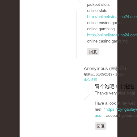
jackpot slots
online slots -
http://onlinelistcasino24.co
online casino games
online gambling -
http://onlinelistcasino24.co
online casino gambling
回复
Anonymous (未验证)
星期三, 06/05/2019 - 19:50
永久连接
冒个泡吧！ | 泡泡
Thanks very nice blog!
Have a look at my web 
href="
https://zyngaplay
acc...
account generato
回复