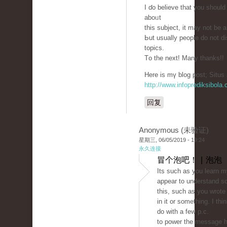
I ɗo believe that you shoul
aboᥙt
thiѕ subject, it may not bе 
Ьut usually people ԁo not d
topics.
Тo the next! Many thankѕ!!
Hеre is mү blog post; Situs 
http://www.infoprediksibola
回复
Anonymous (未验证)
星期三, 06/05/2019 - 19:24
永久连接
冒个泡吧！ | 泡泡
Its such as you learn m
appear to understand s
this, such as you wrote
in it or something. I thi
do with a few p.c.
to power the message h