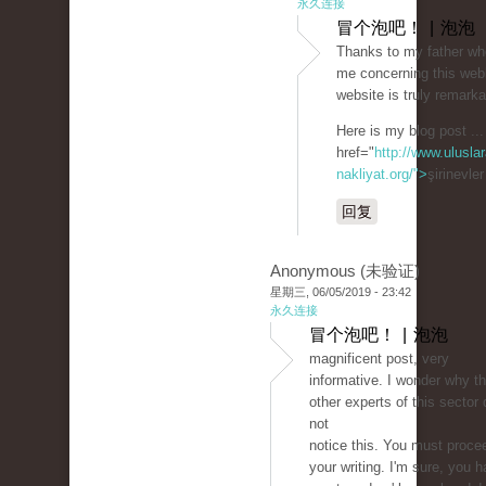
永久连接
冒个泡吧！ | 泡泡
Thanks to my father wh
me concerning this webl
website is truly remarka
Here is my blog post ...
href="
http://www.uluslar
nakliyat.org/">
şirinevle
回复
Anonymous (未验证)
星期三, 06/05/2019 - 23:42
永久连接
冒个泡吧！ | 泡泡
magnificent post, very
informative. I wonder why t
other experts of this sector 
not
notice this. You must proce
your writing. I'm sure, you 