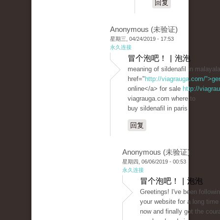
回复
Anonymous (未验证)
星期三, 04/24/2019 - 17:53
永久连接
冒个泡吧！ | 泡泡
meaning of sildenafil in malaya
href="
http://viagrauga.com/">ge
online</a> for sale
http://viagr
viagrauga.com where to
buy sildenafil in paris
回复
Anonymous (未验证)
星期四, 06/06/2019 - 00:53
永久连接
冒个泡吧！ | 泡泡
Greetings! I've been followi
your website for a long time
now and finally got the cour