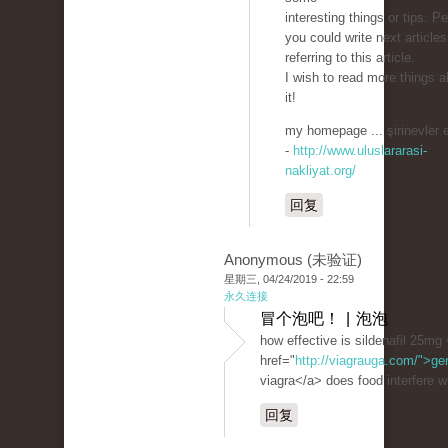
interesting things or tips. P
you could write next articles
referring to this article.
I wish to read more things a
it!
my homepage ... şirinevler 
-
http://www.uluslararasi-
nakliyat.org/
回复
Anonymous (未验证)
星期三, 04/24/2019 - 22:59
永久连接
冒个泡吧！ | 泡泡
how effective is sildenafil 25mg
href="
http://viagrauga.com/">ge
viagra</a> does food interfere wi
回复