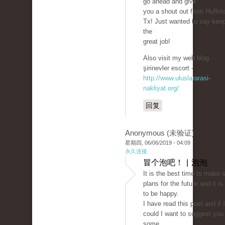
go ahead and give
you a shout out from Huffm
Tx! Just wanted to say kee
the
great job!
Also visit my web blog ...
şirinevler escort -
http://www.uluslararasi-
nakliyat.org/
回复
Anonymous (未验证)
星期四, 06/06/2019 - 04:09
永久连接
冒个泡吧！ | 泡泡
It is the best time to make
plans for the future and it is
to be happy.
I have read this post and if I
could I want to suggest you
some