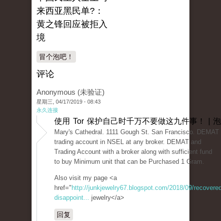
来西亚黑民单?：
黄之锋回应被拒入
境
冒个泡吧！
评论
Anonymous (未验证)
星期三, 04/17/2019 - 08:43
永久连接
使用 Tor 保护自己时千万不要做这九件事！ | 
Mary's Cathedral. 1111 Gough St. San Francisco. DEMAT 
trading account in NSEL at any broker. DEMAT and
Trading Account with a broker along with sufficient fund
to buy Minimum unit that can be Purchased 1 Gram.
Also visit my page <a
href="
http://junkjewelry67.blogspot.com/2018/09/recovered
disappoint...
jewelry</a>
回复