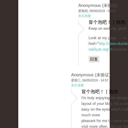
Anonymous (未验证)
星期四, 06/06/2019 - 03:31
永久连接
冒个泡吧！ | 泡泡
Keep on working, great 
Look at my page ... <a
href="
http://www.uluslar
nakliyat.org/">
şirinevle
回复
Anonymous (未验证)
星期三, 06/05/2019 - 14:57
永久连接
冒个泡吧！ | 泡泡
I'm truly enjoying the desig
layout of your blog. It's a ve
easy on the eyes which mak
much more
pleasant for me to come he
visit more often. Did you hir