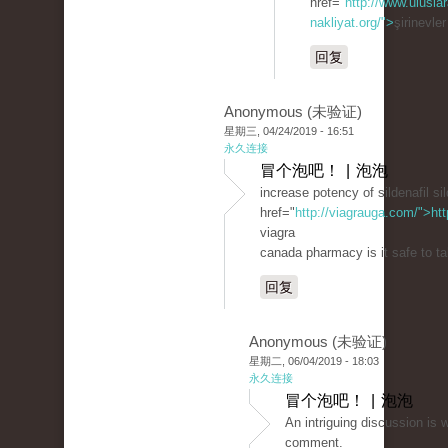
href="
http://www.uluslar
nakliyat.org/">
şirinevle
回复
Anonymous (未验证)
星期三, 04/24/2019 - 16:51
永久连接
冒个泡吧！ | 泡泡
increase potency of sildenafil sil
href="
http://viagrauga.com/">ht
viagra
canada pharmacy is it safe to ta
回复
Anonymous (未验证)
星期二, 06/04/2019 - 18:03
永久连接
冒个泡吧！ | 泡泡
An intriguing discussion іѕ 
сomment.