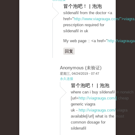
冒个泡吧！ | 泡泡
sildenafil from the doctor <a
href="
http://www.viagrauga.com/">viagr
prescription required for
sildenafil in uk
My web page :: <a href="
http://viagraug
回复
Anonymous (未验证)
星期三, 04/24/2019 - 07:47
永久连接
冒个泡吧！ | 泡泡
where can i buy sildenafil in norwich
[url=
http://viagrauga.com/]
cheap
generic viagra
uk -
http://viagrauga.com/
viagra
available[/url] what is the most
common dosage for
sildenafil