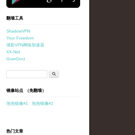
翻墙工具
ShadowVPN
Your Freedom
倩影VPN网络加速器
XX-Net
GranGorz
搜索表单
搜索
镜像站点 （免翻墙）
泡泡
镜像
#1
泡泡
镜像#2
热门文章