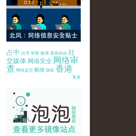
占中
社
台湾
审查
微博
新闻自由
网络审
交媒体
网络安全
查
香港
翻墙
网络监控
隐私
更多
pao-pao-banner-mirror-site-120814.jpg