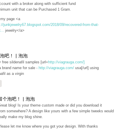
ccount with a broker along with sufficient fund
nimum unit that can be Purchased 1 Gram.
t my page <a
p://junkjewelry67.blogspot.com/2018/09/recovered-from-that-
...
jewelry</a>
泡吧！ | 泡泡
ly free sildenafil samples [url=
http://viagrauga.com/]
a brand name for sale -
http://viagrauga.com/
usa[/url] using
afil as a virgin
复
冒个泡吧！ | 泡泡
reat blog! Is your theme custom made or did you download it
rom somewhere? A design like yours with a few simple tweeks would
eally make my blog shine.
lease let me know where you got your design. With thanks