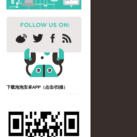
下载泡泡安卓APP（点击/扫描）