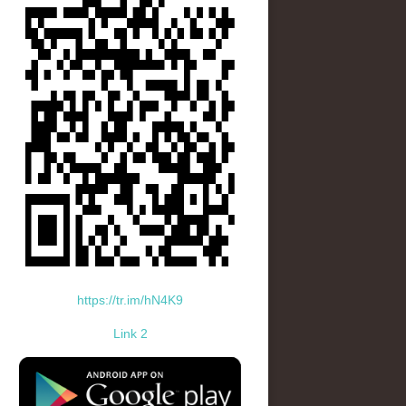
https://tr.im/hN4K9
Link 2
standard-icon-googleplay-app-store.png