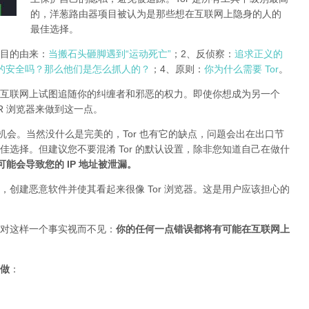
的，洋葱路由器项目被认为是那些想在互联网上隐身的人的
最佳选择。
r项目的由来：
当搬石头砸脚遇到“运动死亡”
；2、反侦察：
追求正义的
的安全吗？那么他们是怎么抓人的？
；4、原则：
你为什么需要 Tor
。
互联网上试图追随你的纠缠者和邪恶的权力。即使你想成为另一个
TOR 浏览器来做到这一点。
的机会。当然没什么是完美的，Tor 也有它的缺点，问题会出在出口节
最佳选择。但建议您不要混淆 Tor 的默认设置，除非您知道自己在做什
插件可能会导致您的 IP 地址被泄漏
。
创建恶意软件并使其看起来很像 Tor 浏览器。这是用户应该担心的
对这样一个事实视而不见：
你的任何一点错误都将有可能在互联网上
做
：