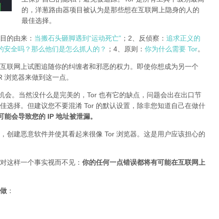
的，洋葱路由器项目被认为是那些想在互联网上隐身的人的
最佳选择。
r项目的由来：
当搬石头砸脚遇到“运动死亡”
；2、反侦察：
追求正义的
的安全吗？那么他们是怎么抓人的？
；4、原则：
你为什么需要 Tor
。
互联网上试图追随你的纠缠者和邪恶的权力。即使你想成为另一个
TOR 浏览器来做到这一点。
的机会。当然没什么是完美的，Tor 也有它的缺点，问题会出在出口节
最佳选择。但建议您不要混淆 Tor 的默认设置，除非您知道自己在做什
插件可能会导致您的 IP 地址被泄漏
。
创建恶意软件并使其看起来很像 Tor 浏览器。这是用户应该担心的
对这样一个事实视而不见：
你的任何一点错误都将有可能在互联网上
做
：