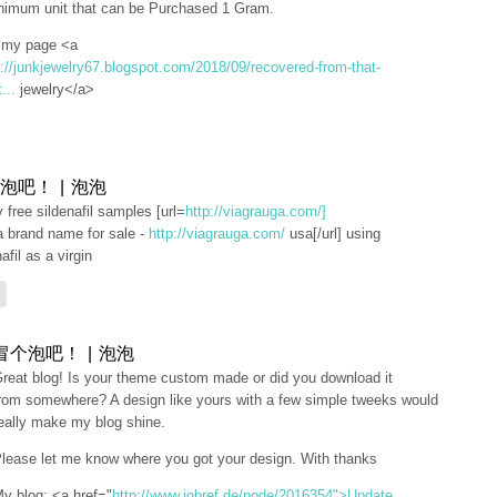
nimum unit that can be Purchased 1 Gram.
t my page <a
p://junkjewelry67.blogspot.com/2018/09/recovered-from-that-
...
jewelry</a>
泡吧！ | 泡泡
ly free sildenafil samples [url=
http://viagrauga.com/]
a brand name for sale -
http://viagrauga.com/
usa[/url] using
afil as a virgin
复
冒个泡吧！ | 泡泡
reat blog! Is your theme custom made or did you download it
rom somewhere? A design like yours with a few simple tweeks would
eally make my blog shine.
lease let me know where you got your design. With thanks
y blog: <a href="
http://www.jobref.de/node/2016354">Update