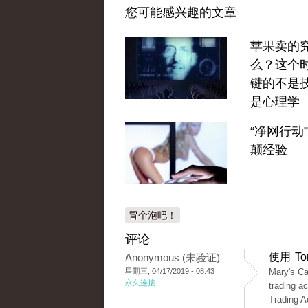
您可能感兴趣的文章
苹果卖的
么？这个
键的不是
是心理学
“净网行动
颠经验
冒个泡吧！
评论
使用 T
Anonymous (未验证)
星期三, 04/17/2019 - 08:43
Mary's Ca
永久连接
trading a
Trading A