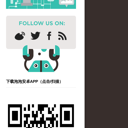
下载泡泡安卓APP（点击/扫描）