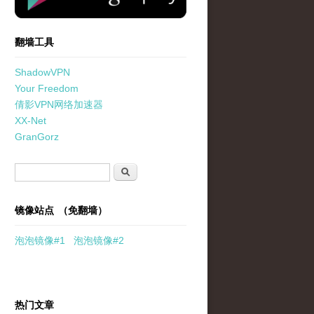
翻墙工具
ShadowVPN
Your Freedom
倩影VPN网络加速器
XX-Net
GranGorz
搜索表单
搜索
镜像站点 （免翻墙）
泡泡
镜像
#1
泡泡
镜像#2
热门文章