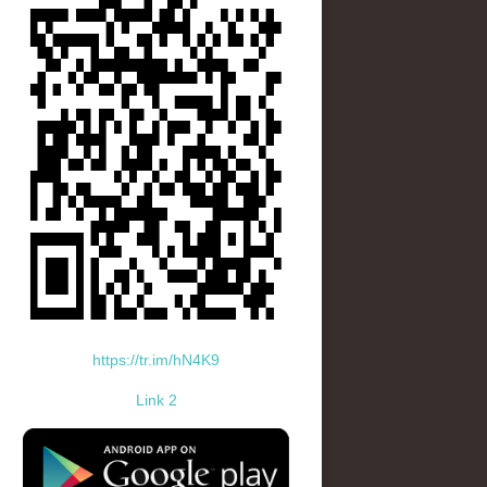
https://tr.im/hN4K9
Link 2
standard-icon-googleplay-app-store.png