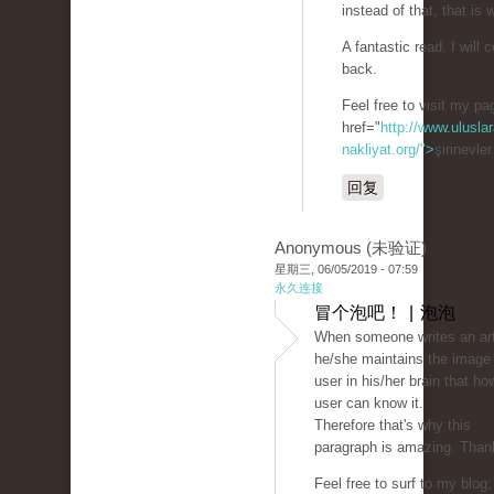
instead of that, that is 
A fantastic read. I will c
back.
Feel free to visit my p
href="
http://www.uluslar
nakliyat.org/">
şirinevle
回复
Anonymous (未验证)
星期三, 06/05/2019 - 07:59
永久连接
冒个泡吧！ | 泡泡
When someone writes an art
he/she maintains the image 
user in his/her brain that ho
user can know it.
Therefore that's why this
paragraph is amazing. Than
Feel free to surf to my blog;