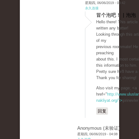
星期四, 06/06/2019 - 03:42
永久连接
冒个泡吧！ | 泡泡
Hello there! This article
written any better!
Looking through this ar
of my
previous roommate! He
preaching
about this. I most certai
this information to him.
Pretty sure he'll have a
Thank you for sharing!
Also visit my page; <a
href="
http://www.uluslar
nakliyat.org/">
şirinevle
回复
Anonymous (未验证)
星期四, 06/06/2019 - 04:08