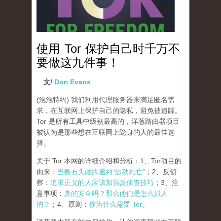
使用 Tor 保护自己时千万不
要做这九件事！
文/
Don Evans
(泡泡特约)
我们利用代理服务器来满足匿名需
求，在互联网上保护自己的隐私，避免被追踪。
Tor 是所有工具中级别最高的，洋葱路由器项目
被认为是那些想在互联网上隐身的人的最佳选
择。
关于 Tor 本网的详细介绍和分析：1、Tor项目的
由来：
当搬石头砸脚遇到“运动死亡”
；2、反侦
察：
追求正义的人应该加强反侦查技巧
；3、注
意事项：
真的安全吗？那么他们是怎么抓人
的？
；4、原则：
你为什么需要 Tor
。