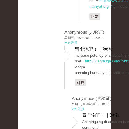
href="
http://www.uluslar
nakliyat.org/">
şirinevle
回复
Anonymous (未验证)
星期三, 04/24/2019 - 16:51
永久连接
冒个泡吧！ | 泡泡
increase potency of sildenafil sil
href="
http://viagrauga.com/">ht
viagra
canada pharmacy is it safe to ta
回复
Anonymous (未验证)
星期二, 06/04/2019 - 18:03
永久连接
冒个泡吧！ | 泡泡
An intriguing discussion іѕ 
сomment.