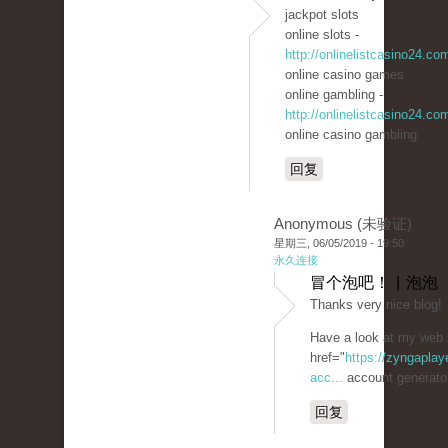
jackpot slots
online slots -
http://onlinelistcasino24.co
online casino games
online gambling -
http://onlinelistcasino24.co
online casino gambling
回复
Anonymous (未验证)
星期三, 06/05/2019 - 19:50
永久连接
冒个泡吧！ | 泡泡
Thanks very nice blog!
Have a look at my web 
href="
https://zyngaplay
acc...
account generato
回复