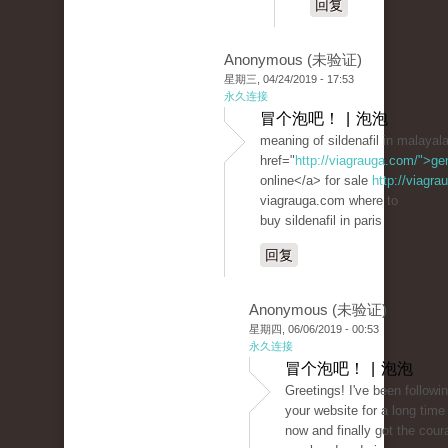
回复
Anonymous (未验证)
星期三, 04/24/2019 - 17:53
永久连接
冒个泡吧！ | 泡泡
meaning of sildenafil in malaya
href="
http://viagrauga.com/">ge
online</a> for sale
http://viagr
viagrauga.com where to
buy sildenafil in paris
回复
Anonymous (未验证)
星期四, 06/06/2019 - 00:53
永久连接
冒个泡吧！ | 泡泡
Greetings! I've been followi
your website for a long time
now and finally got the cour