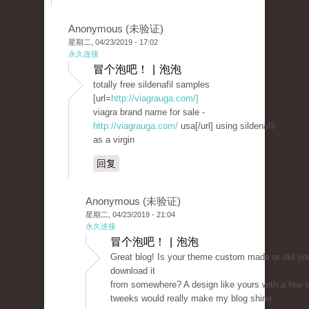
Anonymous (未验证)
星期二, 04/23/2019 - 17:02
永久连接
冒个泡吧！ | 泡泡
totally free sildenafil samples
[url=
http://viagrauga.com/]
viagra brand name for sale -
http://viagrauga.com/
usa[/url] using sildenafil
as a virgin
回复
Anonymous (未验证)
星期二, 04/23/2019 - 21:04
永久连接
冒个泡吧！ | 泡泡
Great blog! Is your theme custom made or did yo
download it
from somewhere? A design like yours with a few 
tweeks would really make my blog shine.