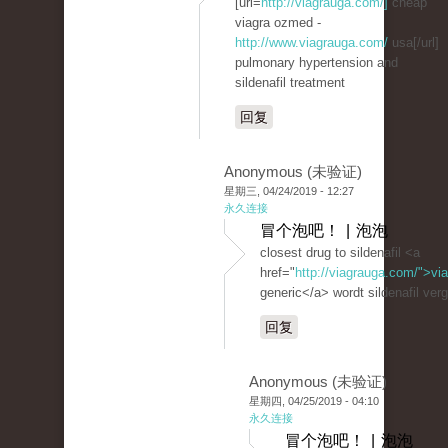
[url=
http://viagrauga.com/]
cheap
viagra ozmed -
http://www.viagrauga.com/
usa[/url]
pulmonary hypertension and
sildenafil treatment
回复
Anonymous (未验证)
星期三, 04/24/2019 - 12:27
永久连接
冒个泡吧！ | 泡泡
closest drug to sildenafil <a
href="
http://viagrauga.com/">vi
generic</a> wordt sildenafil ver
回复
Anonymous (未验证)
星期四, 04/25/2019 - 04:10
永久连接
冒个泡吧！ | 泡泡