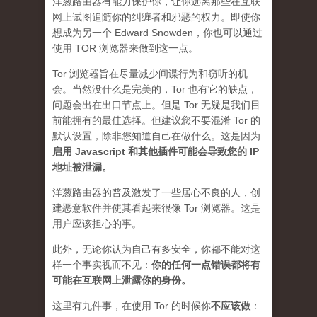
洋葱路由器有能力保护你，让你远离那些在互联
网上试图追随你的纠缠者和邪恶的权力。即使你
想成为另一个 Edward Snowden，你也可以通过
使用 TOR 浏览器来做到这一点。
Tor 浏览器旨在尽量减少间谍行为和窃听的机
会。当然没什么是完美的，Tor 也有它的缺点，
问题会出在出口节点上。但是 Tor 无疑是我们目
前能拥有的最佳选择。但建议您不要混淆 Tor 的
默认设置，除非您知道自己在做什么。这是因为
启用 Javascript 和其他插件可能会导致您的 IP
地址被泄漏
。
洋葱路由器的普及激发了一些居心不良的人，创
建恶意软件并使其看起来很像 Tor 浏览器。这是
用户应该担心的事。
此外，无论你认为自己有多安全，你都不能对这
样一个事实视而不见：
你的任何一点错误都将有
可能在互联网上泄露你的身份。
这里有九件事，在使用 Tor 的时候你
不应该做
：