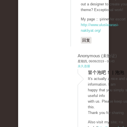
out a designer to create you
theme? Exceptional work!
My page :: şirinevler escort 
http://www.uluslararasi-
nakliyat.org/
回复
Anonymous (未验证)
星期四, 06/06/2019 - 04:43
永久连接
冒个泡吧！ | 泡泡
It's actually a nice and 
information. I am
happy that you simply s
useful info
with us. Please keep us
this.
Thank you for sharing.
Also visit my site; <a