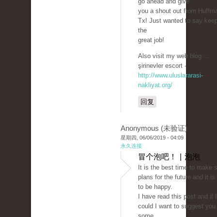
go ahead and give
you a shout out from Huffm
Tx! Just wanted to say kee
the
great job!
Also visit my web blog ...
şirinevler escort -
http://www.uluslararasi-
nakliyat.org/
回复
Anonymous (未验证)
星期四, 06/06/2019 - 04:09
永久连接
冒个泡吧！ | 泡泡
It is the best time to make
plans for the future and it is
to be happy.
I have read this post and if I
could I want to suggest you
some