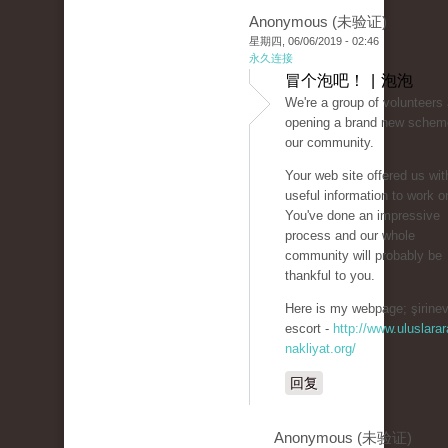
Anonymous (未验证)
星期四, 06/06/2019 - 02:46
永久连接
冒个泡吧！ | 泡泡
We're a group of volunteers
opening a brand new schem
our community.
Your web site offered us wit
useful information to work o
You've done an impressive
process and our whole
community will probably be
thankful to you.
Here is my webpage; şirinev
escort -
http://www.uluslarar
nakliyat.org/
回复
Anonymous (未验证)