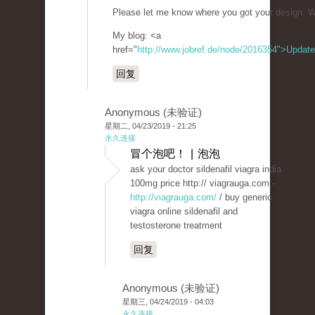
Please let me know where you got your design. W
My blog: <a
href="
http://www.jobref.de/node/2016354">Update
回复
Anonymous (未验证)
星期二, 04/23/2019 - 21:25
永久连接
冒个泡吧！ | 泡泡
ask your doctor sildenafil viagra india
100mg price http:// viagrauga.com -
http://viagrauga.com/
/ buy generic
viagra online sildenafil and
testosterone treatment
回复
Anonymous (未验证)
星期三, 04/24/2019 - 04:03
永久连接