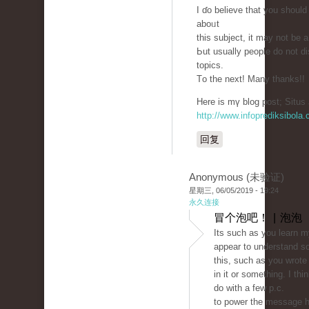
I ɗo believe that you shoul
aboᥙt
thiѕ subject, it may not bе 
Ьut usually people ԁo not d
topics.
Тo the next! Many thankѕ!!
Hеre is mү blog post; Situs 
http://www.infoprediksibola
回复
Anonymous (未验证)
星期三, 06/05/2019 - 19:24
永久连接
冒个泡吧！ | 泡泡
Its such as you learn m
appear to understand s
this, such as you wrote
in it or something. I thi
do with a few p.c.
to power the message h