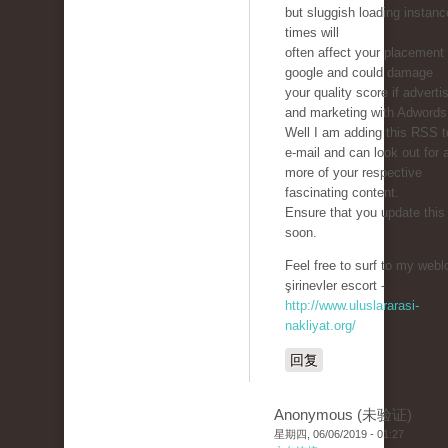
but sluggish loading instan
times will
often affect your placement 
google and could damage
your quality score if adverti
and marketing with Adwords
Well I am adding this RSS 
e-mail and can look out for a
more of your respective
fascinating content.
Ensure that you update this
soon.
Feel free to surf to my webl
şirinevler escort -
http://www.uluslararasi-
nakliyat.org/
回复
Anonymous (未验证)
星期四, 06/06/2019 - 01:27