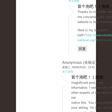
永久连接
冒个泡吧！ | 泡泡
Thanks to my father wh
me concerning this webl
website is truly remarka
Here is my blog post ...
href="
http://www.uluslar
nakliyat.org/">
şirinevle
回复
Anonymous (未验证)
星期三, 06/05/2019 - 23:42
永久连接
冒个泡吧！ | 泡泡
magnificent post, very
informative. I wonder why t
other experts of this sector 
not
notice this. You must proce
your writing. I'm sure, you 