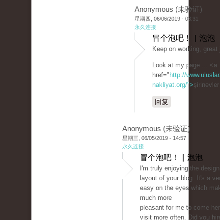
Anonymous (未验证)
星期四, 06/06/2019 - 03:31
永久连接
冒个泡吧！ | 泡泡
Keep on working, great 
Look at my page ... <a
href="
http://www.uluslar
nakliyat.org/">
şirinevle
回复
Anonymous (未验证)
星期三, 06/05/2019 - 14:57
永久连接
冒个泡吧！ | 泡泡
I'm truly enjoying the desig
layout of your blog. It's a ve
easy on the eyes which mak
much more
pleasant for me to come he
visit more often. Did you hir