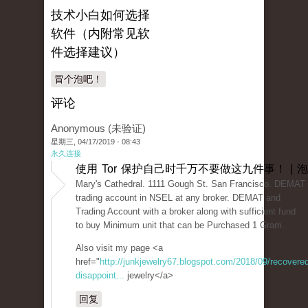
技术小白如何选择
软件（内附常见软
件选择建议）
冒个泡吧！
评论
Anonymous (未验证)
星期三, 04/17/2019 - 08:43
永久连接
使用 Tor 保护自己时千万不要做这九件事！ | 
Mary's Cathedral. 1111 Gough St. San Francisco. DEMAT 
trading account in NSEL at any broker. DEMAT and
Trading Account with a broker along with sufficient fund
to buy Minimum unit that can be Purchased 1 Gram.
Also visit my page <a
href="
http://junkjewelry67.blogspot.com/2018/09/recovered
disappoint...
jewelry</a>
回复