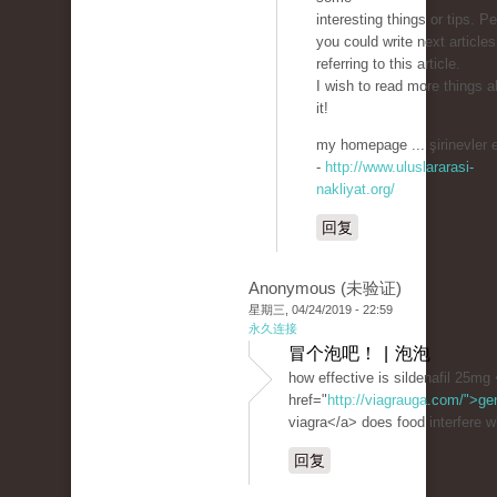
interesting things or tips. P
you could write next articles
referring to this article.
I wish to read more things a
it!
my homepage ... şirinevler 
-
http://www.uluslararasi-
nakliyat.org/
回复
Anonymous (未验证)
星期三, 04/24/2019 - 22:59
永久连接
冒个泡吧！ | 泡泡
how effective is sildenafil 25mg
href="
http://viagrauga.com/">ge
viagra</a> does food interfere wi
回复