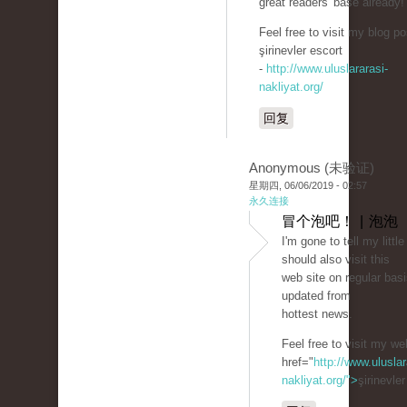
great readers' base already!
Feel free to visit my blog po
şirinevler escort
-
http://www.uluslararasi-
nakliyat.org/
回复
Anonymous (未验证)
星期四, 06/06/2019 - 02:57
永久连接
冒个泡吧！ | 泡泡
I'm gone to tell my little
should also visit this
web site on regular basi
updated from
hottest news.
Feel free to visit my we
href="
http://www.uluslar
nakliyat.org/">
şirinevle