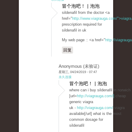
冒个泡吧！ | 泡泡
sildenafil from the doctor <a
href="
http://www.viagrauga.com/">viagr
prescription required for
sildenafil in uk
My web page :: <a href="
http://viagraug
回复
Anonymous (未验证)
星期三, 04/24/2019 - 07:47
永久连接
冒个泡吧！ | 泡泡
where can i buy sildenafil in norwich
[url=
http://viagrauga.com/]
cheap
generic viagra
uk -
http://viagrauga.com/
viagra
available[/url] what is the most
common dosage for
sildenafil