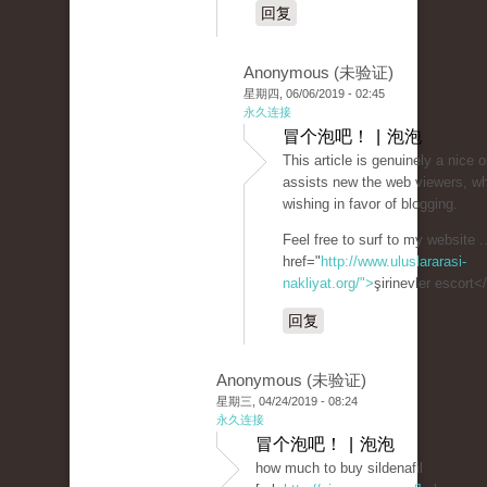
回复
Anonymous (未验证)
星期四, 06/06/2019 - 02:45
永久连接
冒个泡吧！ | 泡泡
This article is genuinely a nice o
assists new the web viewers, w
wishing in favor of blogging.
Feel free to surf to my website .
href="
http://www.uluslararasi-
nakliyat.org/">
şirinevler escort<
回复
Anonymous (未验证)
星期三, 04/24/2019 - 08:24
永久连接
冒个泡吧！ | 泡泡
how much to buy sildenafil