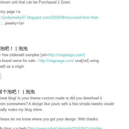
nimum unit that can be Purchased 1 Gram.
t my page <a
p://junkjewelry67.blogspot.com/2018/09/recovered-from-that-
...
jewelry</a>
泡吧！ | 泡泡
ly free sildenafil samples [url=
http://viagrauga.com/]
a brand name for sale -
http://viagrauga.com/
usa[/url] using
afil as a virgin
复
冒个泡吧！ | 泡泡
reat blog! Is your theme custom made or did you download it
rom somewhere? A design like yours with a few simple tweeks would
eally make my blog shine.
lease let me know where you got your design. With thanks
y blog: <a href="
http://www.jobref.de/node/2016354">Update