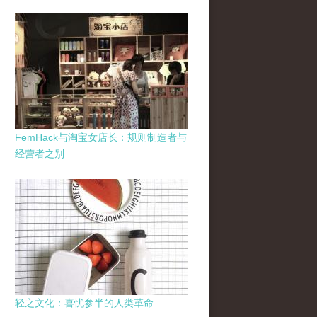
FemHack与淘宝女店长：规则制造者与
经营者之别
轻之文化：喜忧参半的人类革命