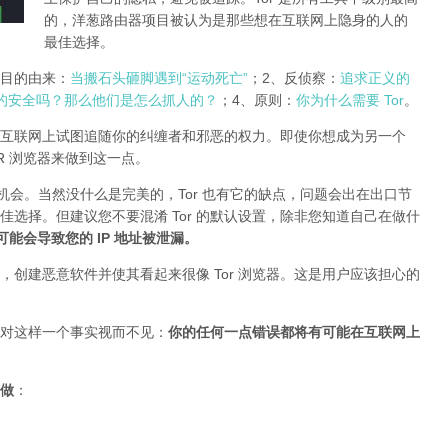
的，洋葱路由器项目被认为是那些想在互联网上隐身的人的
最佳选择。
r项目的由来：
当搬石头砸脚遇到“运动死亡”
；2、反侦察：
追求正义的
的安全吗？那么他们是怎么抓人的？
；4、原则：
你为什么需要 Tor
。
互联网上试图追随你的纠缠者和邪恶的权力。即使你想成为另一个
TOR 浏览器来做到这一点。
的机会。当然没什么是完美的，Tor 也有它的缺点，问题会出在出口节
最佳选择。但建议您不要混淆 Tor 的默认设置，除非您知道自己在做什
插件可能会导致您的 IP 地址被泄漏
。
创建恶意软件并使其看起来很像 Tor 浏览器。这是用户应该担心的
对这样一个事实视而不见：
你的任何一点错误都将有可能在互联网上
做
：