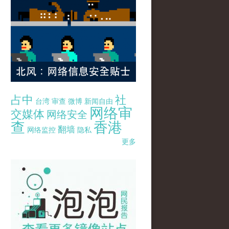
占中
社
台湾
审查
微博
新闻自由
网络审
交媒体
网络安全
查
香港
翻墙
网络监控
隐私
更多
pao-pao-banner-mirror-site-120814.jpg