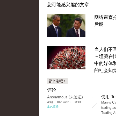
您可能感兴趣的文章
网络审查
后腿
当人们不
－埋藏在
中的媒体
的社会知
冒个泡吧！
评论
使用 T
Anonymous (未验证)
星期三, 04/17/2019 - 08:43
Mary's Ca
永久连接
trading a
Trading A