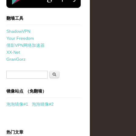
翻墙工具
ShadowVPN
Your Freedom
倩影VPN网络加速器
XX-Net
GranGorz
搜索表单
搜索
镜像站点 （免翻墙）
泡泡
镜像
#1
泡泡
镜像#2
热门文章