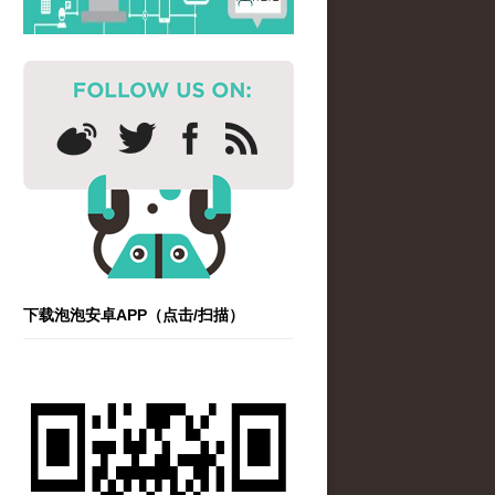
下载泡泡安卓APP（点击/扫描）