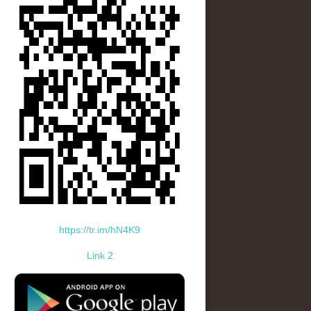
https://tr.im/hN4K9
Link 2
standard-icon-googleplay-app-store.png