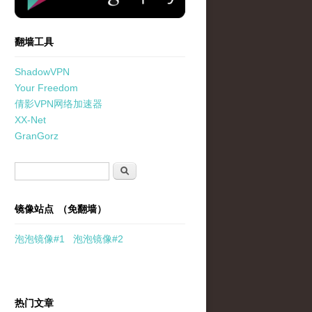
翻墙工具
ShadowVPN
Your Freedom
倩影VPN网络加速器
XX-Net
GranGorz
搜索表单
搜索
镜像站点 （免翻墙）
泡泡
镜像
#1
泡泡
镜像#2
热门文章