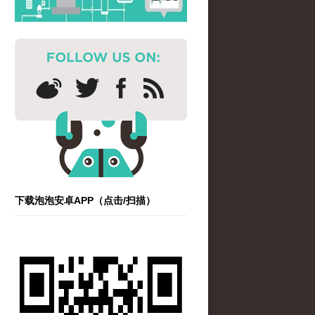
下载泡泡安卓APP（点击/扫描）