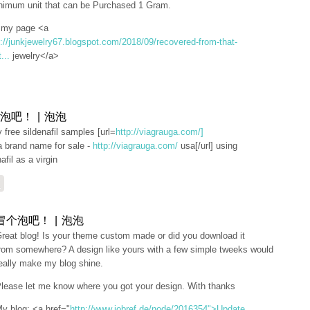
nimum unit that can be Purchased 1 Gram.
t my page <a
p://junkjewelry67.blogspot.com/2018/09/recovered-from-that-
...
jewelry</a>
泡吧！ | 泡泡
ly free sildenafil samples [url=
http://viagrauga.com/]
a brand name for sale -
http://viagrauga.com/
usa[/url] using
afil as a virgin
复
冒个泡吧！ | 泡泡
reat blog! Is your theme custom made or did you download it
rom somewhere? A design like yours with a few simple tweeks would
eally make my blog shine.
lease let me know where you got your design. With thanks
y blog: <a href="
http://www.jobref.de/node/2016354">Update