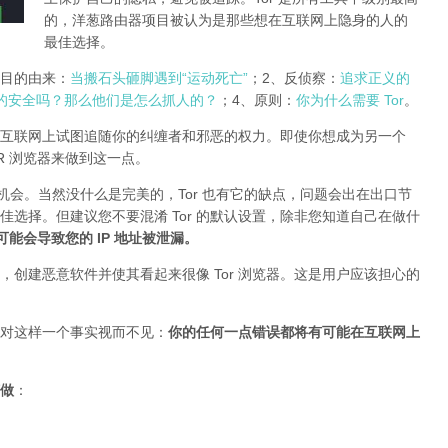
的，洋葱路由器项目被认为是那些想在互联网上隐身的人的
最佳选择。
r项目的由来：
当搬石头砸脚遇到“运动死亡”
；2、反侦察：
追求正义的
的安全吗？那么他们是怎么抓人的？
；4、原则：
你为什么需要 Tor
。
互联网上试图追随你的纠缠者和邪恶的权力。即使你想成为另一个
TOR 浏览器来做到这一点。
的机会。当然没什么是完美的，Tor 也有它的缺点，问题会出在出口节
最佳选择。但建议您不要混淆 Tor 的默认设置，除非您知道自己在做什
插件可能会导致您的 IP 地址被泄漏
。
创建恶意软件并使其看起来很像 Tor 浏览器。这是用户应该担心的
对这样一个事实视而不见：
你的任何一点错误都将有可能在互联网上
做
：