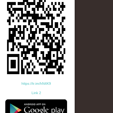
https://tr.im/hN4K9
Link 2
standard-icon-googleplay-app-store.png