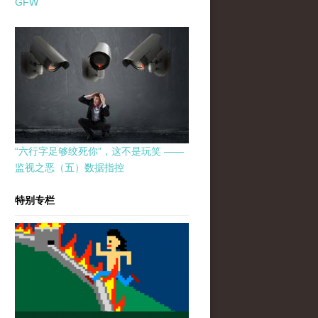
GFW
“六行字足够绞死你”，这不是玩笑 ——
监视之恶（五）数据指控
特别专栏