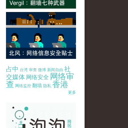
占中
社
台湾
审查
微博
新闻自由
网络审
交媒体
网络安全
查
香港
翻墙
网络监控
隐私
更多
pao-pao-banner-mirror-site-120814.jpg