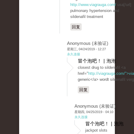
http://www.viagrauga.com/
usa[/url]
pulmonary hypertension and
sildenafil treatment
回复
Anonymous (未验证)
星期三, 04/24/2019 - 12:27
永久连接
冒个泡吧！ | 泡泡
closest drug to sildenafil <a
href="
http://viagrauga.com/">vi
generic</a> wordt sildenafil ver
回复
Anonymous (未验证)
星期四, 04/25/2019 - 04:10
永久连接
冒个泡吧！ | 泡泡
jackpot slots