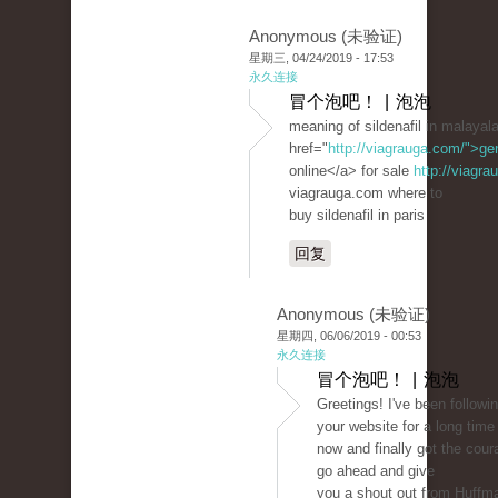
Anonymous (未验证)
星期三, 04/24/2019 - 17:53
永久连接
冒个泡吧！ | 泡泡
meaning of sildenafil in malaya
href="
http://viagrauga.com/">ge
online</a> for sale
http://viagr
viagrauga.com where to
buy sildenafil in paris
回复
Anonymous (未验证)
星期四, 06/06/2019 - 00:53
永久连接
冒个泡吧！ | 泡泡
Greetings! I've been followi
your website for a long time
now and finally got the cour
go ahead and give
you a shout out from Huffm