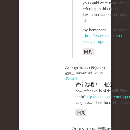
you could write next articles
referring to this article.
I wish to read more things a
it!
my homepage ... şirinevler 
-
http://www.uluslararasi-
nakliyat.org/
回复
Anonymous (未验证)
星期三, 04/24/2019 - 22:59
永久连接
冒个泡吧！ | 泡泡
how effective is sildenafil 25mg
href="
http://viagrauga.com/">ge
viagra</a> does food interfere wi
回复
Anonymous (未验证)