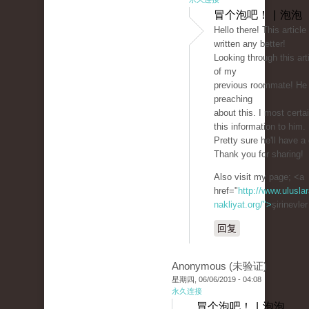
冒个泡吧！ | 泡泡
Hello there! This article
written any better!
Looking through this ar
of my
previous roommate! He
preaching
about this. I most certai
this information to him.
Pretty sure he'll have a
Thank you for sharing!
Also visit my page; <a
href="
http://www.uluslar
nakliyat.org/">
şirinevle
回复
Anonymous (未验证)
星期四, 06/06/2019 - 04:08
永久连接
冒个泡吧！ | 泡泡