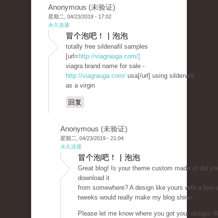
Anonymous (未验证)
星期二, 04/23/2019 - 17:02
永久连接
冒个泡吧！ | 泡泡
totally free sildenafil samples
[url=
http://viagrauga.com/]
viagra brand name for sale -
http://viagrauga.com/
usa[/url] using sildenafil
as a virgin
回复
Anonymous (未验证)
星期二, 04/23/2019 - 21:04
永久连接
冒个泡吧！ | 泡泡
Great blog! Is your theme custom made or did yo
download it
from somewhere? A design like yours with a few 
tweeks would really make my blog shine.
Please let me know where you got your design. W