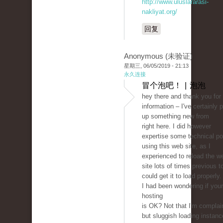
http://www.uluslararasi-
nakliyat.org/
回复
Anonymous (未验证)
星期三, 06/05/2019 - 21:13
永久连接
冒个泡吧！ | 泡泡
hey there and thank you for
information – I've certainly 
up something new from
right here. I did however
expertise some technical po
using this web site, as I
experienced to reload the w
site lots of times previous to
could get it to load properly.
I had been wondering if you
hosting
is OK? Not that I'm complai
but sluggish loading instan