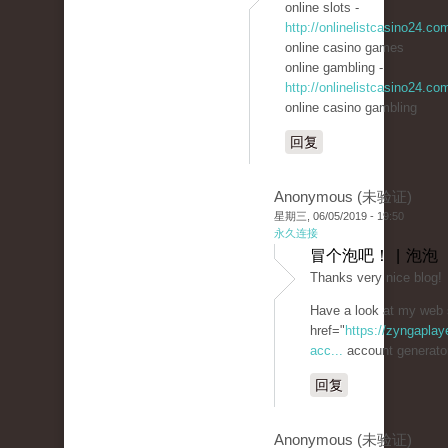
online slots -
http://onlinelistcasino24.co
online casino games
online gambling -
http://onlinelistcasino24.co
online casino gambling
回复
Anonymous (未验证)
星期三, 06/05/2019 - 19:50
永久连接
冒个泡吧！ | 泡泡
Thanks very nice blog!
Have a look at my web 
href="
https://zyngaplay
acc...
account generato
回复
Anonymous (未验证)