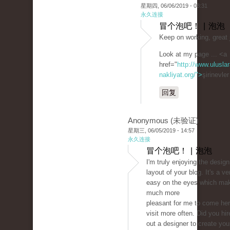
星期四, 06/06/2019 - 03:31
永久连接
冒个泡吧！ | 泡泡
Keep on working, great 
Look at my page ... <a
href="
http://www.uluslar
nakliyat.org/">
şirinevle
回复
Anonymous (未验证)
星期三, 06/05/2019 - 14:57
永久连接
冒个泡吧！ | 泡泡
I'm truly enjoying the desig
layout of your blog. It's a ve
easy on the eyes which mak
much more
pleasant for me to come he
visit more often. Did you hir
out a designer to create you