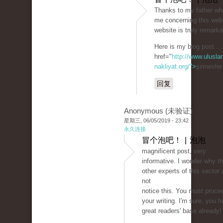
Thanks to my father wh
me concerning this webl
website is truly remarka
Here is my blog post ...
href="
http://www.uluslar
nakliyat.org/">
şirinevle
回复
Anonymous (未验证)
星期三, 06/05/2019 - 23:42
永久连接
冒个泡吧！ | 泡泡
magnificent post, very
informative. I wonder why t
other experts of this sector 
not
notice this. You must proce
your writing. I'm sure, you 
great readers' base already!