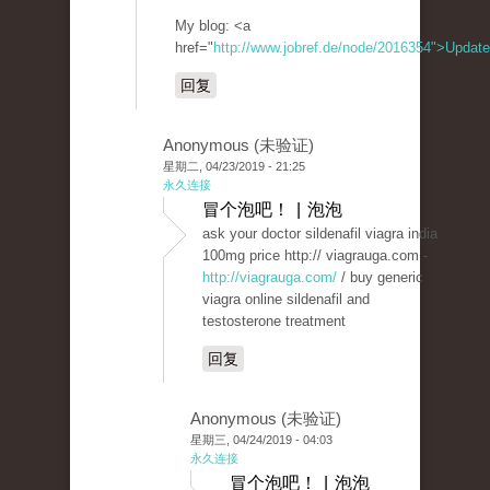
My blog: <a
href="
http://www.jobref.de/node/2016354">Update
回复
Anonymous (未验证)
星期二, 04/23/2019 - 21:25
永久连接
冒个泡吧！ | 泡泡
ask your doctor sildenafil viagra india
100mg price http:// viagrauga.com -
http://viagrauga.com/
/ buy generic
viagra online sildenafil and
testosterone treatment
回复
Anonymous (未验证)
星期三, 04/24/2019 - 04:03
永久连接
冒个泡吧！ | 泡泡