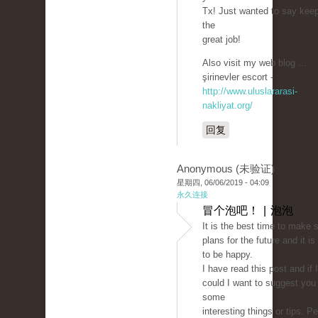
Tx! Just wanted to say kee
the
great job!
Also visit my web blog ...
şirinevler escort -
http://www.uluslararasi-
nakliyat.org/
回复
Anonymous (未验证)
星期四, 06/06/2019 - 04:09
永久连接
冒个泡吧！ | 泡泡
It is the best time to make
plans for the future and it is
to be happy.
I have read this post and if I
could I want to suggest you
some
interesting things or tips. P