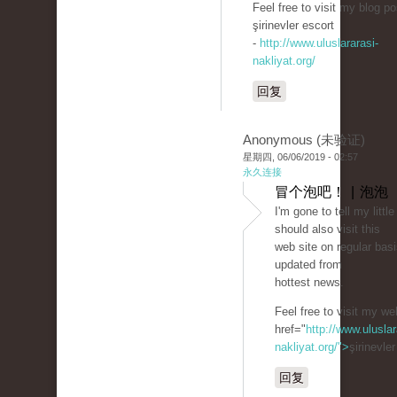
Feel free to visit my blog po
şirinevler escort
-
http://www.uluslararasi-
nakliyat.org/
回复
Anonymous (未验证)
星期四, 06/06/2019 - 02:57
永久连接
冒个泡吧！ | 泡泡
I'm gone to tell my little
should also visit this
web site on regular basi
updated from
hottest news.
Feel free to visit my we
href="
http://www.uluslar
nakliyat.org/">
şirinevle
回复