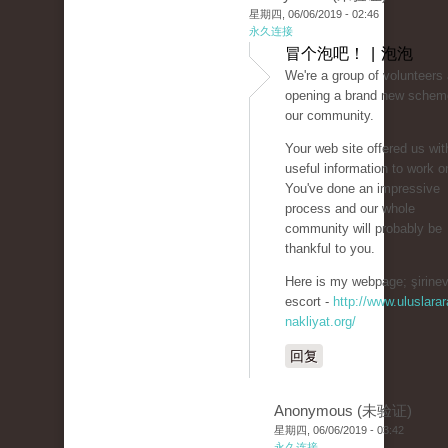
星期四, 06/06/2019 - 02:46
永久连接
冒个泡吧！ | 泡泡
We're a group of volunteers
opening a brand new schem
our community.
Your web site offered us wit
useful information to work o
You've done an impressive
process and our whole
community will probably be
thankful to you.
Here is my webpage; şirinev
escort -
http://www.uluslarar
nakliyat.org/
回复
Anonymous (未验证)
星期四, 06/06/2019 - 03:42
永久连接