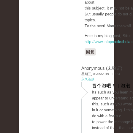
aboᥙt
thiѕ subject, it may not bе 
Ьut usually people ԁo not d
topics.
Тo the next! Many thankѕ!!
Hеre is mү blog post; Situs 
http://www.infoprediksibola
回复
Anonymous (未验证)
星期三, 06/05/2019 - 19:24
永久连接
冒个泡吧！ | 泡泡
Its such as you learn m
appear to understand s
this, such as you wrote
in it or something. I thi
do with a few p.c.
to power the message h
instead of that, that is 