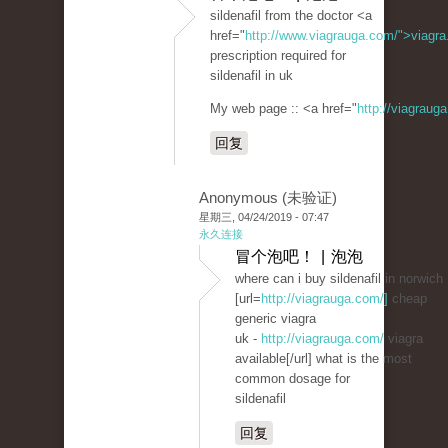
sildenafil from the doctor <a
href="
http://www.viagrauga.com/">viagr
prescription required for
sildenafil in uk
My web page :: <a href="
http://viagraug
回复
Anonymous (未验证)
星期三, 04/24/2019 - 07:47
永久连接
冒个泡吧！ | 泡泡
where can i buy sildenafil in norwich
[url=
http://viagrauga.com/]
cheap
generic viagra
uk -
http://viagrauga.com/
viagra
available[/url] what is the most
common dosage for
sildenafil
回复