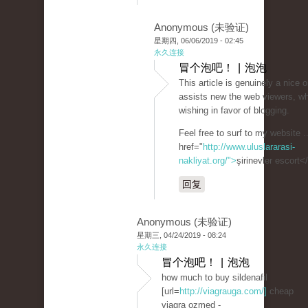
Anonymous (未验证)
星期四, 06/06/2019 - 02:45
永久连接
冒个泡吧！ | 泡泡
This article is genuinely a nice o
assists new the web viewers, w
wishing in favor of blogging.
Feel free to surf to my website .
href="
http://www.uluslararasi-
nakliyat.org/">
şirinevler escort<
回复
Anonymous (未验证)
星期三, 04/24/2019 - 08:24
永久连接
冒个泡吧！ | 泡泡
how much to buy sildenafil
[url=
http://viagrauga.com/]
cheap
viagra ozmed -