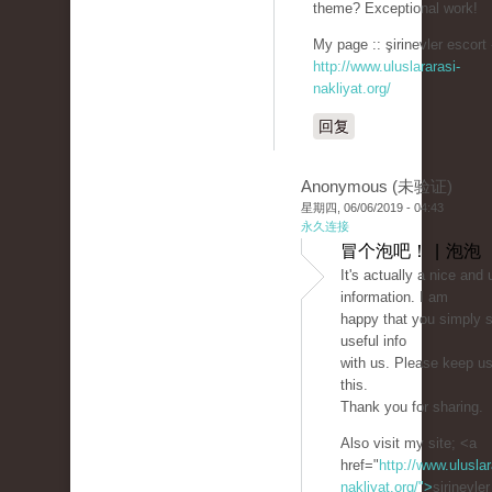
theme? Exceptional work!
My page :: şirinevler escort 
http://www.uluslararasi-
nakliyat.org/
回复
Anonymous (未验证)
星期四, 06/06/2019 - 04:43
永久连接
冒个泡吧！ | 泡泡
It's actually a nice and 
information. I am
happy that you simply s
useful info
with us. Please keep us
this.
Thank you for sharing.
Also visit my site; <a
href="
http://www.uluslar
nakliyat.org/">
şirinevle