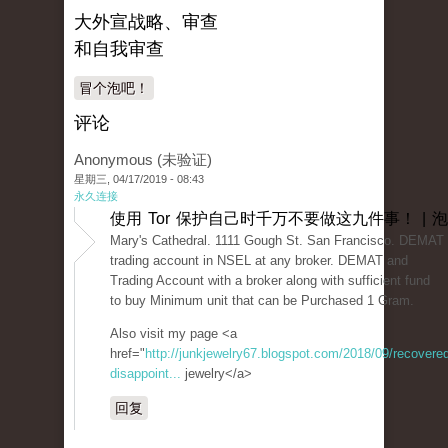
大外宣战略、审查
和自我审查
冒个泡吧！
评论
Anonymous (未验证)
星期三, 04/17/2019 - 08:43
永久连接
使用 Tor 保护自己时千万不要做这九件事！ | 
Mary's Cathedral. 1111 Gough St. San Francisco. DEMAT 
trading account in NSEL at any broker. DEMAT and
Trading Account with a broker along with sufficient fund
to buy Minimum unit that can be Purchased 1 Gram.
Also visit my page <a
href="
http://junkjewelry67.blogspot.com/2018/09/recovered
disappoint...
jewelry</a>
回复