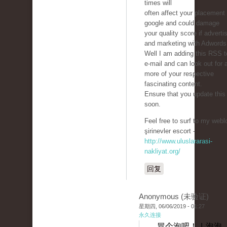
times will
often affect your placement 
google and could damage
your quality score if adverti
and marketing with Adwords
Well I am adding this RSS 
e-mail and can look out for a
more of your respective
fascinating content.
Ensure that you update this
soon.
Feel free to surf to my webl
şirinevler escort -
http://www.uluslararasi-
nakliyat.org/
回复
Anonymous (未验证)
星期四, 06/06/2019 - 01:27
永久连接
冒个泡吧！ | 泡泡