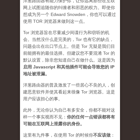
洋葱路由器有能力保护你，让你远离那些在互联
网上试图追随你的纠缠者和邪恶的权力。即使你
想成为另一个 Edward Snowden，你也可以通过
使用 TOR 浏览器来做到这一点。
Tor 浏览器旨在尽量减少间谍行为和窃听的机
会。当然没什么是完美的，Tor 也有它的缺点，
问题会出在出口节点上。但是 Tor 无疑是我们目
前能拥有的最佳选择。但建议您不要混淆 Tor 的
默认设置，除非您知道自己在做什么。这是因为
启用 Javascript 和其他插件可能会导致您的 IP
地址被泄漏
。
洋葱路由器的普及激发了一些居心不良的人，创
建恶意软件并使其看起来很像 Tor 浏览器。这是
用户应该担心的事。
此外，无论你认为自己有多安全，你都不能对这
样一个事实视而不见：
你的任何一点错误都将有
可能在互联网上泄露你的身份。
这里有九件事，在使用 Tor 的时候你
不应该做
：