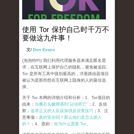
使用 Tor 保护自己时千万不
要做这九件事！
文/
Don Evans
(泡泡特约)
我们利用代理服务器来满足匿名需
求，在互联网上保护自己的隐私，避免被追踪。
Tor 是所有工具中级别最高的，洋葱路由器项目
被认为是那些想在互联网上隐身的人的最佳选
择。
关于 Tor 本网的详细介绍和分析：1、Tor项目的
由来：
当搬石头砸脚遇到“运动死亡”
；2、反侦
察：
追求正义的人应该加强反侦查技巧
；3、注
意事项：
真的安全吗？那么他们是怎么抓人
的？
；4、原则：
你为什么需要 Tor
。