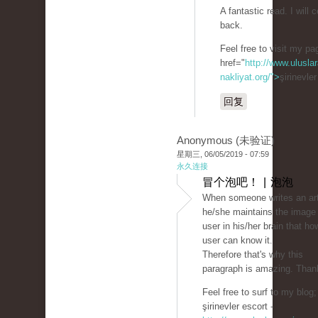
A fantastic read. I will c
back.
Feel free to visit my p
href="
http://www.uluslar
nakliyat.org/">
şirinevle
回复
Anonymous (未验证)
星期三, 06/05/2019 - 07:59
永久连接
冒个泡吧！ | 泡泡
When someone writes an art
he/she maintains the image 
user in his/her brain that ho
user can know it.
Therefore that's why this
paragraph is amazing. Than
Feel free to surf to my blog;
şirinevler escort -