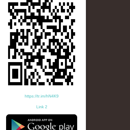
https://tr.im/hN4K9
Link 2
standard-icon-googleplay-app-store.png