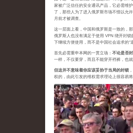
家被广泛信任的安全通讯产品，它必需维护自
了，那些人为了进入俄罗斯市场不惜以允许
月前才被调查。
这一层面上看，中国和俄罗斯是一致的，那
俄罗斯人也没有满足于使用 VPN 绕开
下继续方便使用，而不是中国社会追求的“
首先必需重申本网的一贯立场：
不论是否封
一样，不仅要穿，而且不能穿开裆裤，也就
但这并不意味着你应该妥协于当局的封锁
，
权的，由此引发的维权需求理论上很容易将