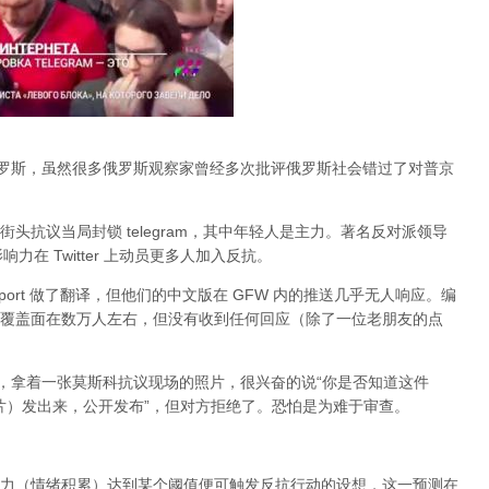
俄罗斯，虽然很多俄罗斯观察家曾经多次批评俄罗斯社会错过了对普京
头抗议当局封锁 telegram，其中年轻人是主力。著名反对派领导
的影响力在 Twitter 上动员更多人加入反抗。
port 做了翻译，但他们的中文版在 GFW 内的推送几乎无人响应。编
，大约覆盖面在数万人左右，但没有收到任何回应（除了一位老朋友的点
an，拿着一张莫斯科抗议现场的照片，很兴奋的说“你是否知道这件
张照片）发出来，公开发布”，但对方拒绝了。恐怕是为难于审查。
力（情绪积累）达到某个阈值便可触发反抗行动的设想，这一预测在