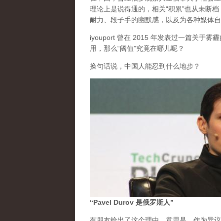
理论上是说得通的，相关“积累”也从未断
耐力、段子手的幽默感，以及为各种媒体自
iyouport 曾在 2015 年发表过一篇
用，那么“阈值”究竟在哪儿呢？
换句话说，中国人能忍到什么地步？
“Pavel Durov 是俄罗斯人”
有朋友给出了这个理由。意思是，作为异议的 