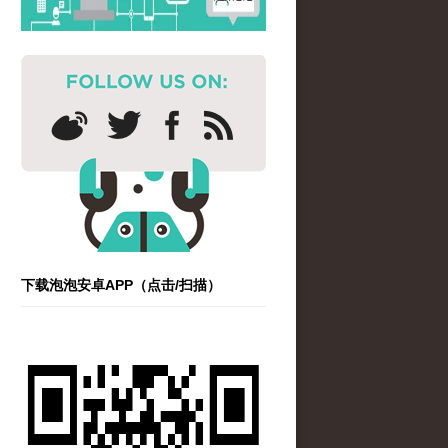
下载泡泡安卓APP（点击/扫描）