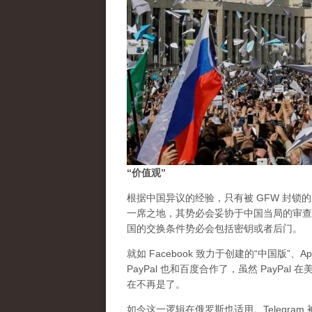
“价值观”
根据中国异议的经验，只有被 GFW 封锁
一席之地，其势必会妥协于中国当局的审查
国的交换条件势必会包括密钥或者后门。
就如 Facebook 致力于创建的“中国版”、
PayPal 也和百度合作了，虽然 PayP
在不再是了。
如今这一逻辑在俄罗斯也适用。Telegr