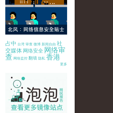
占中
社
台湾
审查
微博
新闻自由
网络审
交媒体
网络安全
查
香港
翻墙
网络监控
隐私
更多
pao-pao-banner-mirror-site-120814.jpg