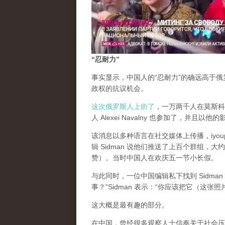
“忍耐力”
事实显示，中国人的“忍耐力”的确远高于
政权的抗议机会。
这次俄罗斯人上街了
，一万两千人在莫斯科街
人 Alexei Navalny 也参加了，并且以他
该消息以多种语言在社交媒体上传播，iyou
辑 Sidman 说他们推送了上百个群组
赞）。当时中国人在欢庆五一节小长假。
与此同时，一位中国编辑私下找到 Sidm
事？”Sidman 表示：“你应该把它（这
这大概是最有趣的部分。
在中国，曾经很多观察人士信奉关于社会压