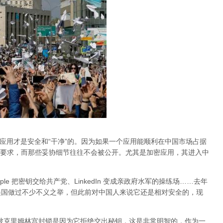
的应用才是安全和“干净”的。因为如果一个应用能顺利在中国市场占据
要求，而那些妥协细节往往不会被公开。尤其是加密应用，其进入中
Apple 把密钥交给共产党、LinkedIn 变成亲政府水军的操练场……去年
al 在美国做过不少不义之举，但此前对中国人来说它还是相对安全的，现
am 被克里姆林宫封锁是因为它拒绝交出秘钥，这是非常明智的，作为一