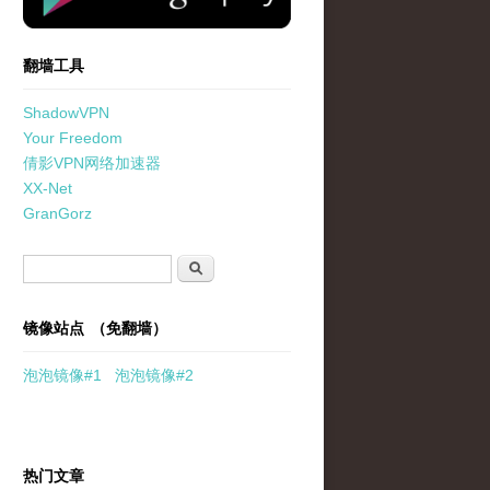
翻墙工具
ShadowVPN
Your Freedom
倩影VPN网络加速器
XX-Net
GranGorz
搜索表单
搜索
镜像站点 （免翻墙）
泡泡
镜像
#1
泡泡
镜像#2
热门文章